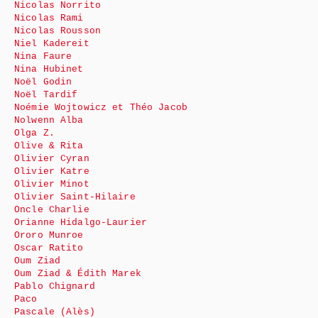
Nicolas Norrito
Nicolas Rami
Nicolas Rousson
Niel Kadereit
Nina Faure
Nina Hubinet
Noël Godin
Noël Tardif
Noémie Wojtowicz et Théo Jacob
Nolwenn Alba
Olga Z.
Olive & Rita
Olivier Cyran
Olivier Katre
Olivier Minot
Olivier Saint-Hilaire
Oncle Charlie
Orianne Hidalgo-Laurier
Ororo Munroe
Oscar Ratito
Oum Ziad
Oum Ziad & Édith Marek
Pablo Chignard
Paco
Pascale (Alès)