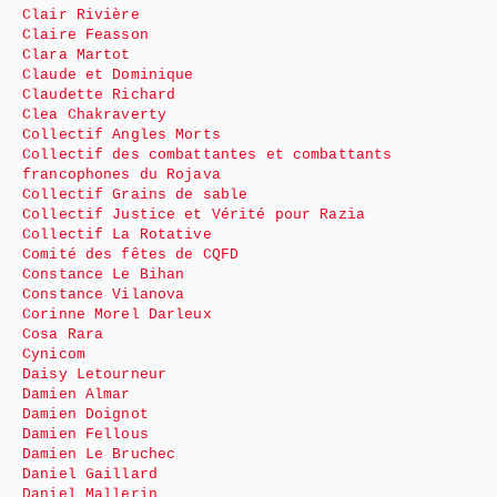
Clair Rivière
Claire Feasson
Clara Martot
Claude et Dominique
Claudette Richard
Clea Chakraverty
Collectif Angles Morts
Collectif des combattantes et combattants
francophones du Rojava
Collectif Grains de sable
Collectif Justice et Vérité pour Razia
Collectif La Rotative
Comité des fêtes de CQFD
Constance Le Bihan
Constance Vilanova
Corinne Morel Darleux
Cosa Rara
Cynicom
Daisy Letourneur
Damien Almar
Damien Doignot
Damien Fellous
Damien Le Bruchec
Daniel Gaillard
Daniel Mallerin