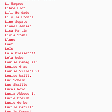
Li Magaou
Libre Flot
Lili Berdade
Lily la Fronde
Line Sepato
Lionel Jensac
Lisa Martin
Livia Stahl
Lluno
Loez
Loïc
Lola Miesseroff
Lola Weber
Louise Canaguier
Louise Gras
Louise Villeneuve
Louise Wailly
Luc Schelm
Luc Śkaille
Lucas Roxo
Lucia Abbocchio
Lucie Breilh
Lucie Gerber
Lucile Carillo
Lucile Dumont