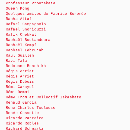
Professeur Proutskaïa
Queen Kong
Quelques ami.es de Fabrice Boromée
Rabha Attaf
Rafael Campagnolo
Rafaël Snoriguzzi
Rafik Chekkat
Raphaël Boukandoura
Raphaël Kempf
Raphaël Lebrujah
Raúl Guillén
Ravi Tala
Redouane Benchikh
Régis Arriet
Régis Arriet
Régis Dubois
Rémi Carayol
Rémi Demmi
Rémy Trom et Collectif Iskashato
Renaud Garcia
René-Charles Toulouse
Renée Cossette
Ricardo Parreira
Ricardo Robles
Richard Schwartz