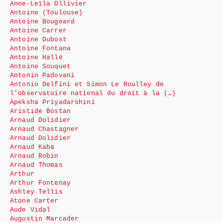
Anne-Leïla Ollivier
Antoine (Toulouse)
Antoine Bougeard
Antoine Carrer
Antoine Dubost
Antoine Fontana
Antoine Hallé
Antoine Souquet
Antonin Padovani
Antonio Delfini et Simon Le Roulley de
l’observatoire national du droit à la (…)
Apeksha Priyadarshini
Aristide Bostan
Arnaud Dolidier
Arnaud Chastagner
Arnaud Dolidier
Arnaud Kaba
Arnaud Robin
Arnaud Thomas
Arthur
Arthur Fontenay
Ashley Tellis
Atone Carter
Aude Vidal
Augustin Marcader