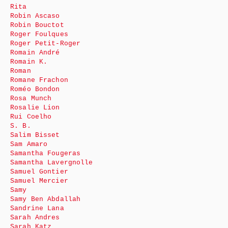
Rita
Robin Ascaso
Robin Bouctot
Roger Foulques
Roger Petit-Roger
Romain André
Romain K.
Roman
Romane Frachon
Roméo Bondon
Rosa Munch
Rosalie Lion
Rui Coelho
S. B.
Salim Bisset
Sam Amaro
Samantha Fougeras
Samantha Lavergnolle
Samuel Gontier
Samuel Mercier
Samy
Samy Ben Abdallah
Sandrine Lana
Sarah Andres
Sarah Katz