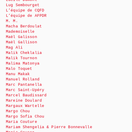
Lug Sembourget
L’équipe de CQFD
L’équipe de AFPDR
M. M.
Macha Berdoulat
Mademoiselle
Maël Galisson
Maël Gallison
Mag Ali
Malik Cheklalia
Malik Tournon
Malima Matonya
Malo Toquet
Manu Makak
Manuel Rolland
Marc Pantanella
Marc Saint-Upéry
Marcel Baudissard
Mareine Doulard
Margaux Wartelle
Margo Chou
Margo Sofia Chou
Maria Couture
Mariam Shengelia & Pierre Bonnevalle