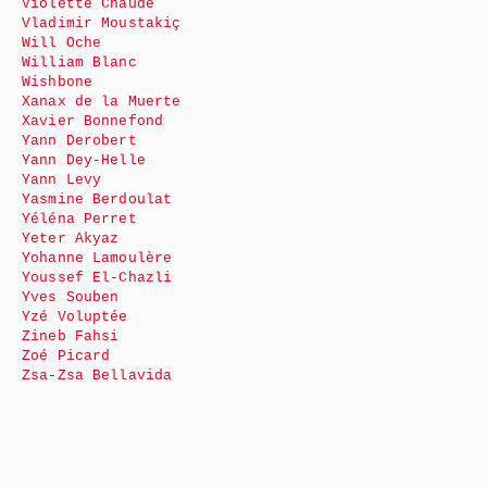
Violette Chaude
Vladimir Moustakiç
Will Oche
William Blanc
Wishbone
Xanax de la Muerte
Xavier Bonnefond
Yann Derobert
Yann Dey-Helle
Yann Levy
Yasmine Berdoulat
Yéléna Perret
Yeter Akyaz
Yohanne Lamoulère
Youssef El-Chazli
Yves Souben
Yzé Voluptée
Zineb Fahsi
Zoé Picard
Zsa-Zsa Bellavida