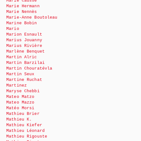
Marie Causse
Marie Hermann
Marie Nennès
Marie-Anne Boutoleau
Marine Bobin
Mario
Marion Esnault
Marius Jouanny
Marius Rivière
Marlène Benquet
Martin Alric
Martin Barzilai
Martin Chouratévla
Martin Seux
Martine Ruchat
Martinez
Maryse Chebbi
Mateo Matzo
Mateo Mazzo
Matéo Morsi
Mathieu Brier
Mathieu K.
Mathieu Kiefer
Mathieu Léonard
Mathieu Rigouste