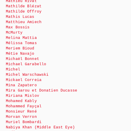
Mathieu Rivat
Mathilde Blézat
Mathilde Offroy
Mathis Lucas
Matthieu Amiech
Max Bossis
McMurty
Melina Mattia
Mélissa Tomas
Meriem Bioud
Métie Navajo
Michaël Bonnet
Michael Garabello
Michel
Michel Warschawski
Mickael Correia
Mina Zapatero
Mira Garou et Donatien Ducasse
Miriana Mislov
Mohamed Kably
Mohammed Fayçal
Monsieur René
Morvan Verron
Muriel Bombardi
Nabiya Khan (Middle East Eye)