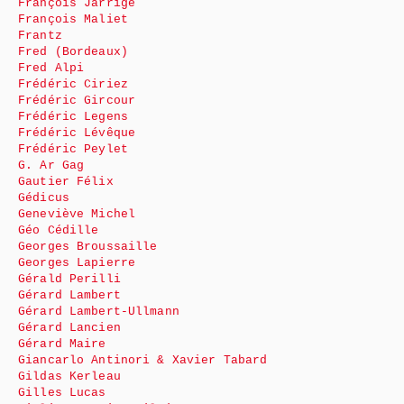
François Jarrige
François Maliet
Frantz
Fred (Bordeaux)
Fred Alpi
Frédéric Ciriez
Frédéric Gircour
Frédéric Legens
Frédéric Lévêque
Frédéric Peylet
G. Ar Gag
Gautier Félix
Gédicus
Geneviève Michel
Géo Cédille
Georges Broussaille
Georges Lapierre
Gérald Perilli
Gérard Lambert
Gérard Lambert-Ullmann
Gérard Lancien
Gérard Maire
Giancarlo Antinori & Xavier Tabard
Gildas Kerleau
Gilles Lucas