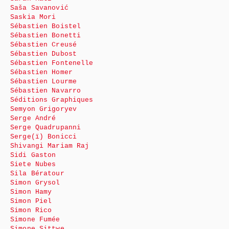
Saša Savanović
Saskia Mori
Sébastien Boistel
Sébastien Bonetti
Sébastien Creusé
Sébastien Dubost
Sébastien Fontenelle
Sébastien Homer
Sébastien Lourme
Sébastien Navarro
Séditions Graphiques
Semyon Grigoryev
Serge André
Serge Quadrupanni
Serge(ï) Bonicci
Shivangi Mariam Raj
Sidi Gaston
Siete Nubes
Sila Bératour
Simon Grysol
Simon Hamy
Simon Piel
Simon Rico
Simone Fumée
Simone Sittwe