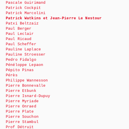
Pascale Guirimand
Patrick Cockpit
Patrick Marcolini
Patrick Watkins et Jean-Pierre Le Nestour
Patxi Beltzaiz
Paul Berger
Paul Leclair
Paul Ricaud
Paul Scheffer
Pauline Laplace
Pauline Stroesser
Pedro Fidalgo
Pénéloppe Lepaon
Pépito Pinas
Pérès
Philippe Wannesson
Pierre Bonnevalle
Pierre Etbunk
Pierre Isnard-Dupuy
Pierre Myriade
Pierre Onraed
Pierre Plate
Pierre Souchon
Pierre Stambul
Prof Détruit