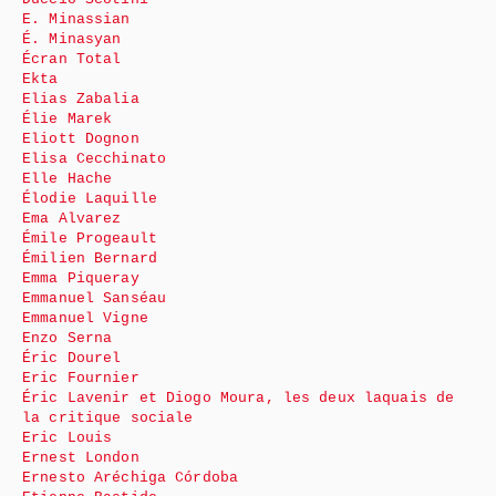
E. Minassian
É. Minasyan
Écran Total
Ekta
Elias Zabalia
Élie Marek
Eliott Dognon
Elisa Cecchinato
Elle Hache
Élodie Laquille
Ema Alvarez
Émile Progeault
Émilien Bernard
Emma Piqueray
Emmanuel Sanséau
Emmanuel Vigne
Enzo Serna
Éric Dourel
Eric Fournier
Éric Lavenir et Diogo Moura, les deux laquais de
la critique sociale
Eric Louis
Ernest London
Ernesto Aréchiga Córdoba