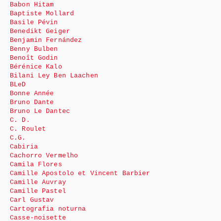
Babon Hitam
Baptiste Mollard
Basile Pévin
Benedikt Geiger
Benjamin Fernández
Benny Bulben
Benoît Godin
Bérénice Kalo
Bilani Ley Ben Laachen
BLeD
Bonne Année
Bruno Dante
Bruno Le Dantec
C. D.
C. Roulet
C.G.
Cabiria
Cachorro Vermelho
Camila Flores
Camille Apostolo et Vincent Barbier
Camille Auvray
Camille Pastel
Carl Gustav
Cartografia noturna
Casse-noisette