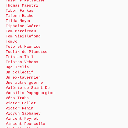
Thierry Pelletier
Thomas Maestri
Tibor Farkas
Tifenn Hache
Tilda Meyer
Tiphaine Guéret
Tom Marcireau
Tom Vieillefond
TomJo
Toto et Maurice
Toufik-de-Planoise
Tristan Thil
Tristan Vebens
Ugo Trelis
Un collectif
Un ex-tavernier
Une autre guerre
Valérie de Saint-Do
Vassilis Papageorgiou
Véro Traba
Victor Collet
Victor Penin
Vidyun Sabhaney
Vincent Peyret
Vincent Pourcelle