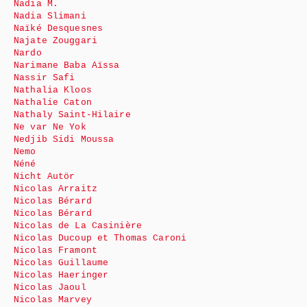
Nadia M.
Nadia Slimani
Naïké Desquesnes
Najate Zouggari
Nardo
Narimane Baba Aïssa
Nassir Safi
Nathalia Kloos
Nathalie Caton
Nathaly Saint-Hilaire
Ne var Ne Yok
Nedjib Sidi Moussa
Nemo
Néné
Nicht Autör
Nicolas Arraitz
Nicolas Bérard
Nicolas Bérard
Nicolas de La Casinière
Nicolas Ducoup et Thomas Caroni
Nicolas Framont
Nicolas Guillaume
Nicolas Haeringer
Nicolas Jaoul
Nicolas Marvey