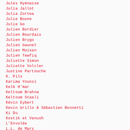
Jules Hyénasse
Julia Jallot
Julia Zortea
Julie Boone
Julie Go
Julien Bordier
Julien Bourdais
Julien Brygo
Julien Gaunet
Julien Moisan
Julien Tewfiq
Juliette Simon
Juliette Volcler
Justine Partouche
K. Pils
Karima Younsi
Kelb H’mar
Keltoum Brahna
Keltoum Staali
Kévin Eybert
Kevin Grillo & Sébastien Bonnetti
Ki Du
Kostik et Vanush
L’Envolée
L.L. de Mars