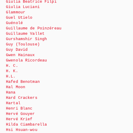
Giulia Beatrice Filpi
Giulia Luciani
Glammour
Guel Utielo
Guénolé
Guillaume de Poinzéreau
Guillaume Vallet
Gurshamshir Singh
Guy (Toulouse)
Guy David
Gwen Hainaux
Gwenola Ricordeau
H. C.
H. K.
H.L.
Hafed Benotman
Hal Moon
Hana
Hard Crackers
Hartal
Henri Blanc
Hervé Gouyer
Hervé Krief
Hilda Ciambarella
Hsi Hsuan-wou