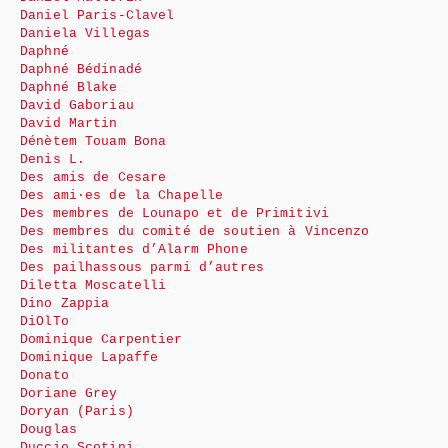
Daniel Paris-Clavel
Daniela Villegas
Daphné
Daphné Bédinadé
Daphné Blake
David Gaboriau
David Martin
Dénètem Touam Bona
Denis L.
Des amis de Cesare
Des ami·es de la Chapelle
Des membres de Lounapo et de Primitivi
Des membres du comité de soutien à Vincenzo
Des militantes d’Alarm Phone
Des pailhassous parmi d’autres
Diletta Moscatelli
Dino Zappia
DiOlTo
Dominique Carpentier
Dominique Lapaffe
Donato
Doriane Grey
Doryan (Paris)
Douglas
Duccio Scotini