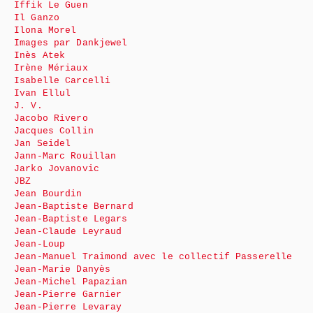
Iffik Le Guen
Il Ganzo
Ilona Morel
Images par Dankjewel
Inès Atek
Irène Mériaux
Isabelle Carcelli
Ivan Ellul
J. V.
Jacobo Rivero
Jacques Collin
Jan Seidel
Jann-Marc Rouillan
Jarko Jovanovic
JBZ
Jean Bourdin
Jean-Baptiste Bernard
Jean-Baptiste Legars
Jean-Claude Leyraud
Jean-Loup
Jean-Manuel Traimond avec le collectif Passerelle
Jean-Marie Danyès
Jean-Michel Papazian
Jean-Pierre Garnier
Jean-Pierre Levaray