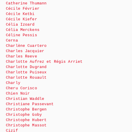
Catherine Thumann
Cécile Février
Cécile Ketbi
Cécile Kiefer
Célia Izoard
Célia Merckens
Céline Pessis
Cerna
Charlène Cuartero
Charles Jacquier
Charles Reeve
Charlotte Aufrez et Régis Arriet
Charlotte Dugrand
Charlotte Puiseux
Charlotte Rouault
Charly
Cheru Corisco
Chien Noir
Christian Waddle
Christiane Passevant
Christophe Bergen
Christophe Goby
Christophe Hubert
Christophe Massot
Cizif