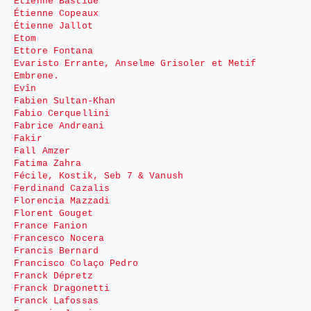
Etienne Bastide
Étienne Copeaux
Étienne Jallot
Etom
Ettore Fontana
Evaristo Errante, Anselme Grisoler et Metif
Embrene.
Evîn
Fabien Sultan-Khan
Fabio Cerquellini
Fabrice Andreani
Fakir
Fall Amzer
Fatima Zahra
Fécile, Kostik, Seb 7 & Vanush
Ferdinand Cazalis
Florencia Mazzadi
Florent Gouget
France Fanion
Francesco Nocera
Francis Bernard
Francisco Colaço Pedro
Franck Dépretz
Franck Dragonetti
Franck Lafossas