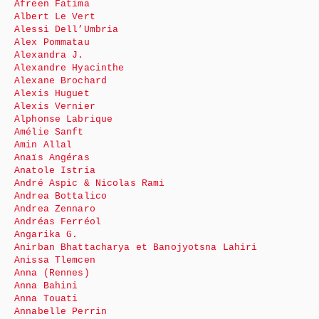
Afreen Fatima
Albert Le Vert
Alessi Dell’Umbria
Alex Pommatau
Alexandra J.
Alexandre Hyacinthe
Alexane Brochard
Alexis Huguet
Alexis Vernier
Alphonse Labrique
Amélie Sanft
Amin Allal
Anaïs Angéras
Anatole Istria
André Aspic & Nicolas Rami
Andrea Bottalico
Andrea Zennaro
Andréas Ferréol
Angarika G.
Anirban Bhattacharya et Banojyotsna Lahiri
Anissa Tlemcen
Anna (Rennes)
Anna Bahini
Anna Touati
Annabelle Perrin