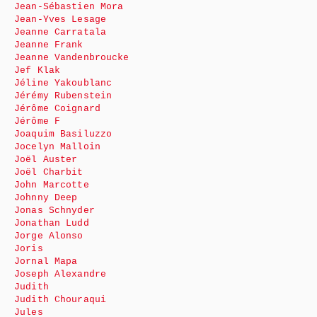
Jean-Sébastien Mora
Jean-Yves Lesage
Jeanne Carratala
Jeanne Frank
Jeanne Vandenbroucke
Jef Klak
Jéline Yakoublanc
Jérémy Rubenstein
Jérôme Coignard
Jérôme F
Joaquim Basiluzzo
Jocelyn Malloin
Joël Auster
Joël Charbit
John Marcotte
Johnny Deep
Jonas Schnyder
Jonathan Ludd
Jorge Alonso
Joris
Jornal Mapa
Joseph Alexandre
Judith
Judith Chouraqui
Jules