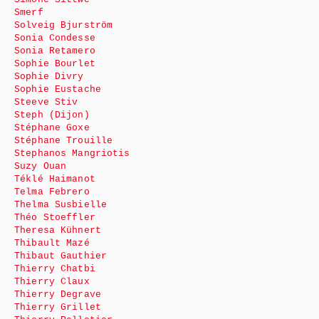
Smerf
Solveig Bjurström
Sonia Condesse
Sonia Retamero
Sophie Bourlet
Sophie Divry
Sophie Eustache
Steeve Stiv
Steph (Dijon)
Stéphane Goxe
Stéphane Trouille
Stephanos Mangriotis
Suzy Ouan
Téklé Haimanot
Telma Febrero
Thelma Susbielle
Théo Stoeffler
Theresa Kühnert
Thibault Mazé
Thibaut Gauthier
Thierry Chatbi
Thierry Claux
Thierry Degrave
Thierry Grillet