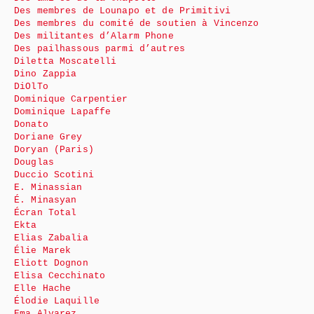
Des membres de Lounapo et de Primitivi
Des membres du comité de soutien à Vincenzo
Des militantes d’Alarm Phone
Des pailhassous parmi d’autres
Diletta Moscatelli
Dino Zappia
DiOlTo
Dominique Carpentier
Dominique Lapaffe
Donato
Doriane Grey
Doryan (Paris)
Douglas
Duccio Scotini
E. Minassian
É. Minasyan
Écran Total
Ekta
Elias Zabalia
Élie Marek
Eliott Dognon
Elisa Cecchinato
Elle Hache
Élodie Laquille
Ema Alvarez