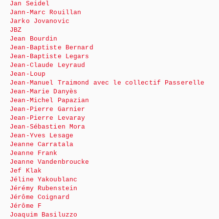
Jan Seidel
Jann-Marc Rouillan
Jarko Jovanovic
JBZ
Jean Bourdin
Jean-Baptiste Bernard
Jean-Baptiste Legars
Jean-Claude Leyraud
Jean-Loup
Jean-Manuel Traimond avec le collectif Passerelle
Jean-Marie Danyès
Jean-Michel Papazian
Jean-Pierre Garnier
Jean-Pierre Levaray
Jean-Sébastien Mora
Jean-Yves Lesage
Jeanne Carratala
Jeanne Frank
Jeanne Vandenbroucke
Jef Klak
Jéline Yakoublanc
Jérémy Rubenstein
Jérôme Coignard
Jérôme F
Joaquim Basiluzzo