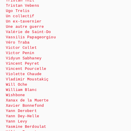
Tristan Thil
Tristan Vebens
Ugo Trelis
Un collectif
Un ex-tavernier
Une autre guerre
Valérie de Saint-Do
Vassilis Papageorgiou
Véro Traba
Victor Collet
Victor Penin
Vidyun Sabhaney
Vincent Peyret
Vincent Pourcelle
Violette Chaude
Vladimir Moustakiç
Will Oche
William Blanc
Wishbone
Xanax de la Muerte
Xavier Bonnefond
Yann Derobert
Yann Dey-Helle
Yann Levy
Yasmine Berdoulat