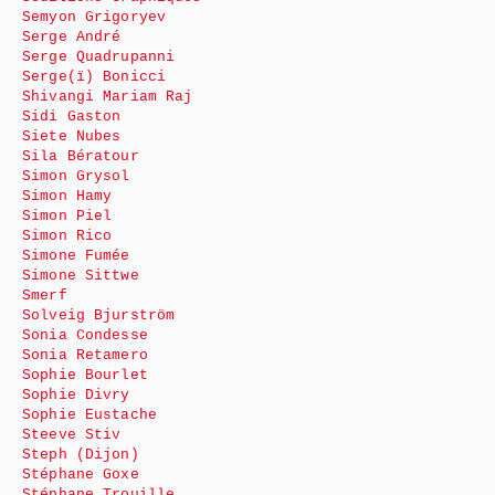
Semyon Grigoryev
Serge André
Serge Quadrupanni
Serge(ï) Bonicci
Shivangi Mariam Raj
Sidi Gaston
Siete Nubes
Sila Bératour
Simon Grysol
Simon Hamy
Simon Piel
Simon Rico
Simone Fumée
Simone Sittwe
Smerf
Solveig Bjurström
Sonia Condesse
Sonia Retamero
Sophie Bourlet
Sophie Divry
Sophie Eustache
Steeve Stiv
Steph (Dijon)
Stéphane Goxe
Stéphane Trouille