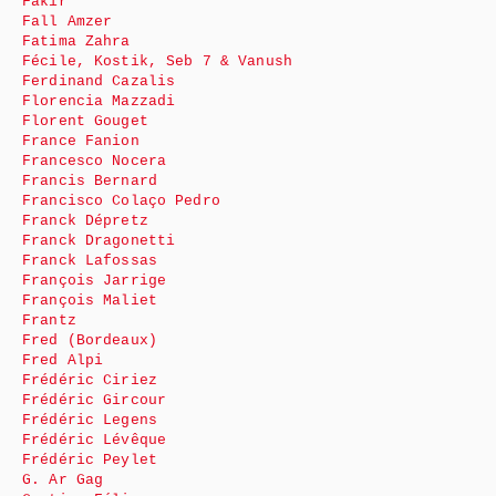
Fakir
Fall Amzer
Fatima Zahra
Fécile, Kostik, Seb 7 & Vanush
Ferdinand Cazalis
Florencia Mazzadi
Florent Gouget
France Fanion
Francesco Nocera
Francis Bernard
Francisco Colaço Pedro
Franck Dépretz
Franck Dragonetti
Franck Lafossas
François Jarrige
François Maliet
Frantz
Fred (Bordeaux)
Fred Alpi
Frédéric Ciriez
Frédéric Gircour
Frédéric Legens
Frédéric Lévêque
Frédéric Peylet
G. Ar Gag