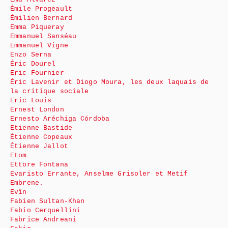
Émile Progeault
Émilien Bernard
Emma Piqueray
Emmanuel Sanséau
Emmanuel Vigne
Enzo Serna
Éric Dourel
Eric Fournier
Éric Lavenir et Diogo Moura, les deux laquais de
la critique sociale
Eric Louis
Ernest London
Ernesto Aréchiga Córdoba
Etienne Bastide
Étienne Copeaux
Étienne Jallot
Etom
Ettore Fontana
Evaristo Errante, Anselme Grisoler et Metif
Embrene.
Evîn
Fabien Sultan-Khan
Fabio Cerquellini
Fabrice Andreani