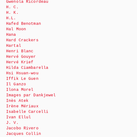
Gwenola Ricordeau
H. C.
H. K.
H.L.
Hafed Benotman
Hal Moon
Hana
Hard Crackers
Hartal
Henri Blanc
Hervé Gouyer
Hervé Krief
Hilda Ciambarella
Hsi Hsuan-wou
Iffik Le Guen
Il Ganzo
Ilona Morel
Images par Dankjewel
Inès Atek
Irène Mériaux
Isabelle Carcelli
Ivan Ellul
J. V.
Jacobo Rivero
Jacques Collin