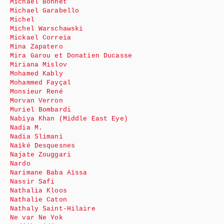
Michaël Bonnet
Michael Garabello
Michel
Michel Warschawski
Mickael Correia
Mina Zapatero
Mira Garou et Donatien Ducasse
Miriana Mislov
Mohamed Kably
Mohammed Fayçal
Monsieur René
Morvan Verron
Muriel Bombardi
Nabiya Khan (Middle East Eye)
Nadia M.
Nadia Slimani
Naïké Desquesnes
Najate Zouggari
Nardo
Narimane Baba Aïssa
Nassir Safi
Nathalia Kloos
Nathalie Caton
Nathaly Saint-Hilaire
Ne var Ne Yok