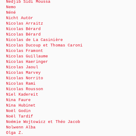
Nedjib Sidi Moussa
Nemo
Néné
Nicht Autör
Nicolas Arraitz
Nicolas Bérard
Nicolas Bérard
Nicolas de La Casinière
Nicolas Ducoup et Thomas Caroni
Nicolas Framont
Nicolas Guillaume
Nicolas Haeringer
Nicolas Jaoul
Nicolas Marvey
Nicolas Norrito
Nicolas Rami
Nicolas Rousson
Niel Kadereit
Nina Faure
Nina Hubinet
Noël Godin
Noël Tardif
Noémie Wojtowicz et Théo Jacob
Nolwenn Alba
Olga Z.