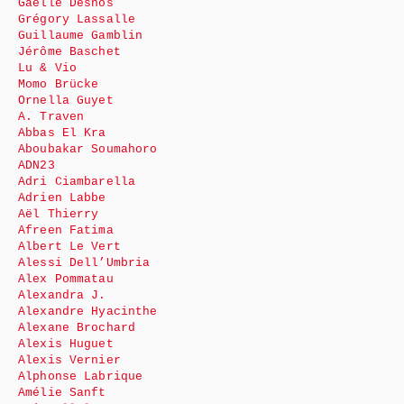
Gaëlle Desnos
Grégory Lassalle
Guillaume Gamblin
Jérôme Baschet
Lu & Vio
Momo Brücke
Ornella Guyet
A. Traven
Abbas El Kra
Aboubakar Soumahoro
ADN23
Adri Ciambarella
Adrien Labbe
Aël Thierry
Afreen Fatima
Albert Le Vert
Alessi Dell’Umbria
Alex Pommatau
Alexandra J.
Alexandre Hyacinthe
Alexane Brochard
Alexis Huguet
Alexis Vernier
Alphonse Labrique
Amélie Sanft