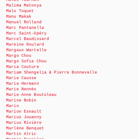
Malima Matonya
Malo Toquet
Manu Makak
Manuel Rolland
Marc Pantanella
Marc Saint-Upéry
Marcel Baudissard
Mareine Doulard
Margaux Wartelle
Margo Chou
Margo Sofia Chou
Maria Couture
Mariam Shengelia & Pierre Bonnevalle
Marie Causse
Marie Hermann
Marie Nennès
Marie-Anne Boutoleau
Marine Bobin
Mario
Marion Esnault
Marius Jouanny
Marius Rivière
Marlène Benquet
Martin Alric