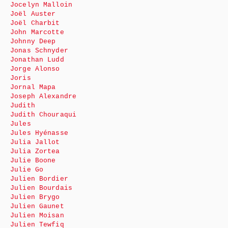
Jocelyn Malloin
Joël Auster
Joël Charbit
John Marcotte
Johnny Deep
Jonas Schnyder
Jonathan Ludd
Jorge Alonso
Joris
Jornal Mapa
Joseph Alexandre
Judith
Judith Chouraqui
Jules
Jules Hyénasse
Julia Jallot
Julia Zortea
Julie Boone
Julie Go
Julien Bordier
Julien Bourdais
Julien Brygo
Julien Gaunet
Julien Moisan
Julien Tewfiq