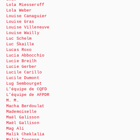
Lola Miesseroff
Lola Weber
Louise Canaguier
Louise Gras
Louise Villeneuve
Louise Wailly
Luc Schelm
Luc Śkaille
Lucas Roxo
Lucia Abbocchio
Lucie Breilh
Lucie Gerber
Lucile Carillo
Lucile Dumont
Lug Sembourget
L’équipe de CQFD
L’équipe de AFPDR
M. M.
Macha Berdoulat
Mademoiselle
Maël Galisson
Maël Gallison
Mag Ali
Malik Cheklalia
Malik Tournon