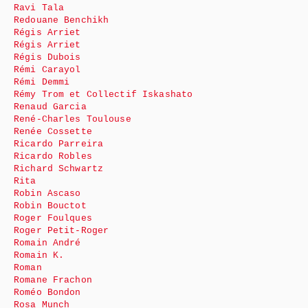
Ravi Tala
Redouane Benchikh
Régis Arriet
Régis Arriet
Régis Dubois
Rémi Carayol
Rémi Demmi
Rémy Trom et Collectif Iskashato
Renaud Garcia
René-Charles Toulouse
Renée Cossette
Ricardo Parreira
Ricardo Robles
Richard Schwartz
Rita
Robin Ascaso
Robin Bouctot
Roger Foulques
Roger Petit-Roger
Romain André
Romain K.
Roman
Romane Frachon
Roméo Bondon
Rosa Munch