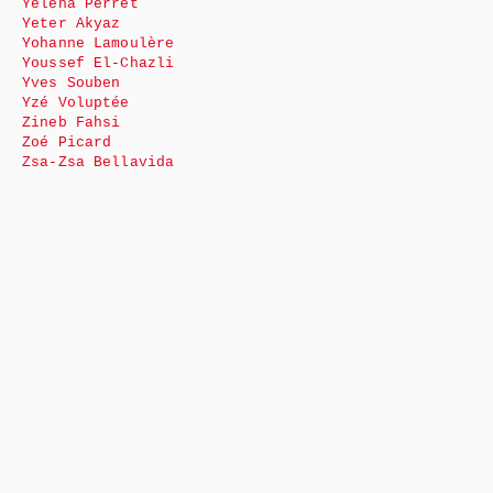
Yéléna Perret
Yeter Akyaz
Yohanne Lamoulère
Youssef El-Chazli
Yves Souben
Yzé Voluptée
Zineb Fahsi
Zoé Picard
Zsa-Zsa Bellavida