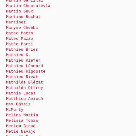
Martin Barzilai
Martin Chouratévla
Martin Seux
Martine Ruchat
Martinez
Maryse Chebbi
Mateo Matzo
Mateo Mazzo
Matéo Morsi
Mathieu Brier
Mathieu K.
Mathieu Kiefer
Mathieu Léonard
Mathieu Rigouste
Mathieu Rivat
Mathilde Blézat
Mathilde Offroy
Mathis Lucas
Matthieu Amiech
Max Bossis
McMurty
Melina Mattia
Mélissa Tomas
Meriem Bioud
Métie Navajo