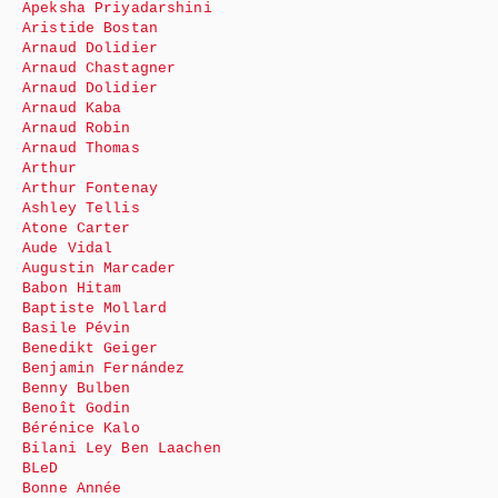
Apeksha Priyadarshini
Aristide Bostan
Arnaud Dolidier
Arnaud Chastagner
Arnaud Dolidier
Arnaud Kaba
Arnaud Robin
Arnaud Thomas
Arthur
Arthur Fontenay
Ashley Tellis
Atone Carter
Aude Vidal
Augustin Marcader
Babon Hitam
Baptiste Mollard
Basile Pévin
Benedikt Geiger
Benjamin Fernández
Benny Bulben
Benoît Godin
Bérénice Kalo
Bilani Ley Ben Laachen
BLeD
Bonne Année