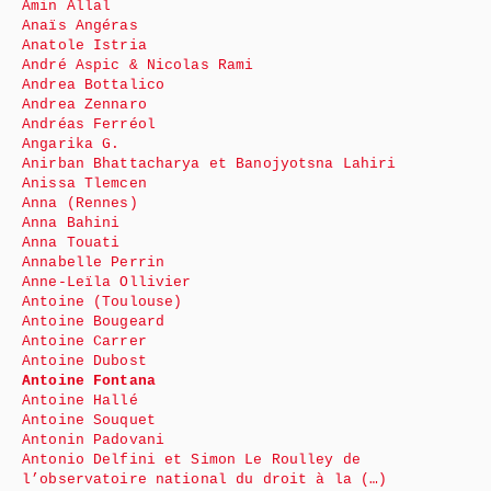
Amin Allal
Anaïs Angéras
Anatole Istria
André Aspic & Nicolas Rami
Andrea Bottalico
Andrea Zennaro
Andréas Ferréol
Angarika G.
Anirban Bhattacharya et Banojyotsna Lahiri
Anissa Tlemcen
Anna (Rennes)
Anna Bahini
Anna Touati
Annabelle Perrin
Anne-Leïla Ollivier
Antoine (Toulouse)
Antoine Bougeard
Antoine Carrer
Antoine Dubost
Antoine Fontana
Antoine Hallé
Antoine Souquet
Antonin Padovani
Antonio Delfini et Simon Le Roulley de
l’observatoire national du droit à la (…)