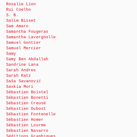
Rosalie Lion
Rui Coelho
S. B.
Salim Bisset
Sam Amaro
Samantha Fougeras
Samantha Lavergnolle
Samuel Gontier
Samuel Mercier
Samy
Samy Ben Abdallah
Sandrine Lana
Sarah Andres
Sarah Katz
Saša Savanović
Saskia Mori
Sébastien Boistel
Sébastien Bonetti
Sébastien Creusé
Sébastien Dubost
Sébastien Fontenelle
Sébastien Homer
Sébastien Lourme
Sébastien Navarro
Séditions Graphiques