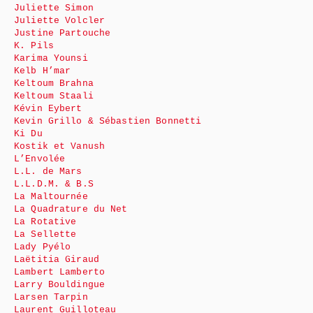
Juliette Simon
Juliette Volcler
Justine Partouche
K. Pils
Karima Younsi
Kelb H’mar
Keltoum Brahna
Keltoum Staali
Kévin Eybert
Kevin Grillo & Sébastien Bonnetti
Ki Du
Kostik et Vanush
L’Envolée
L.L. de Mars
L.L.D.M. & B.S
La Maltournée
La Quadrature du Net
La Rotative
La Sellette
Lady Pyélo
Laëtitia Giraud
Lambert Lamberto
Larry Bouldingue
Larsen Tarpin
Laurent Guilloteau