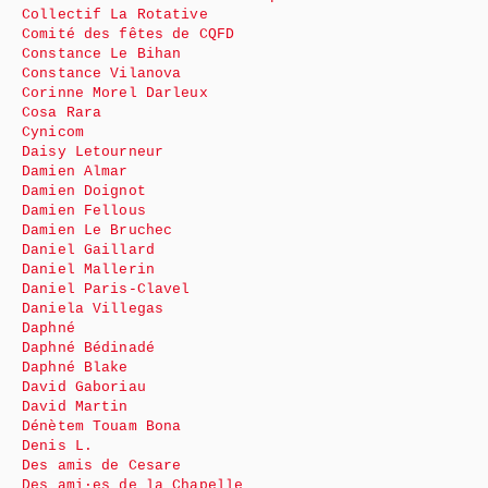
Collectif La Rotative
Comité des fêtes de CQFD
Constance Le Bihan
Constance Vilanova
Corinne Morel Darleux
Cosa Rara
Cynicom
Daisy Letourneur
Damien Almar
Damien Doignot
Damien Fellous
Damien Le Bruchec
Daniel Gaillard
Daniel Mallerin
Daniel Paris-Clavel
Daniela Villegas
Daphné
Daphné Bédinadé
Daphné Blake
David Gaboriau
David Martin
Dénètem Touam Bona
Denis L.
Des amis de Cesare
Des ami·es de la Chapelle