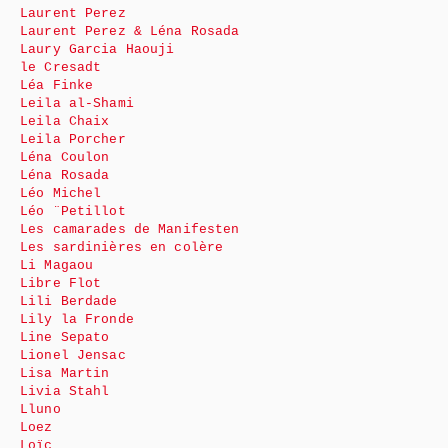
Laurent Perez
Laurent Perez & Léna Rosada
Laury Garcia Haouji
le Cresadt
Léa Finke
Leila al-Shami
Leila Chaix
Leila Porcher
Léna Coulon
Léna Rosada
Léo Michel
Léo ¨Petillot
Les camarades de Manifesten
Les sardinières en colère
Li Magaou
Libre Flot
Lili Berdade
Lily la Fronde
Line Sepato
Lionel Jensac
Lisa Martin
Livia Stahl
Lluno
Loez
Loïc