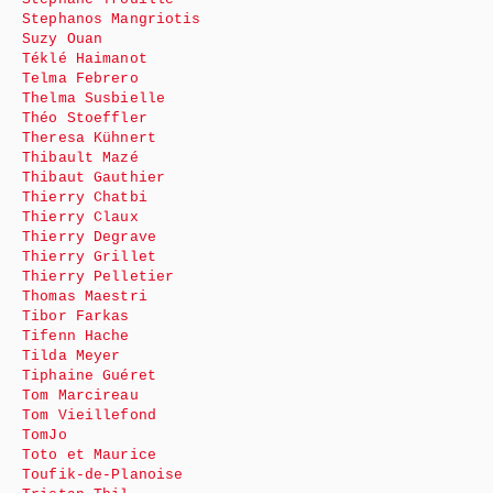
Stephanos Mangriotis
Suzy Ouan
Téklé Haimanot
Telma Febrero
Thelma Susbielle
Théo Stoeffler
Theresa Kühnert
Thibault Mazé
Thibaut Gauthier
Thierry Chatbi
Thierry Claux
Thierry Degrave
Thierry Grillet
Thierry Pelletier
Thomas Maestri
Tibor Farkas
Tifenn Hache
Tilda Meyer
Tiphaine Guéret
Tom Marcireau
Tom Vieillefond
TomJo
Toto et Maurice
Toufik-de-Planoise