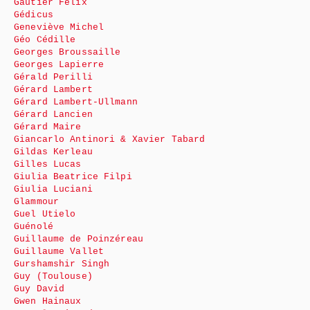
Gautier Félix
Gédicus
Geneviève Michel
Géo Cédille
Georges Broussaille
Georges Lapierre
Gérald Perilli
Gérard Lambert
Gérard Lambert-Ullmann
Gérard Lancien
Gérard Maire
Giancarlo Antinori & Xavier Tabard
Gildas Kerleau
Gilles Lucas
Giulia Beatrice Filpi
Giulia Luciani
Glammour
Guel Utielo
Guénolé
Guillaume de Poinzéreau
Guillaume Vallet
Gurshamshir Singh
Guy (Toulouse)
Guy David
Gwen Hainaux