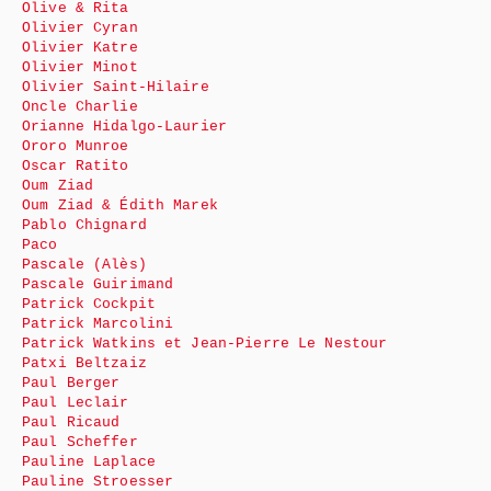
Olive & Rita
Olivier Cyran
Olivier Katre
Olivier Minot
Olivier Saint-Hilaire
Oncle Charlie
Orianne Hidalgo-Laurier
Ororo Munroe
Oscar Ratito
Oum Ziad
Oum Ziad & Édith Marek
Pablo Chignard
Paco
Pascale (Alès)
Pascale Guirimand
Patrick Cockpit
Patrick Marcolini
Patrick Watkins et Jean-Pierre Le Nestour
Patxi Beltzaiz
Paul Berger
Paul Leclair
Paul Ricaud
Paul Scheffer
Pauline Laplace
Pauline Stroesser