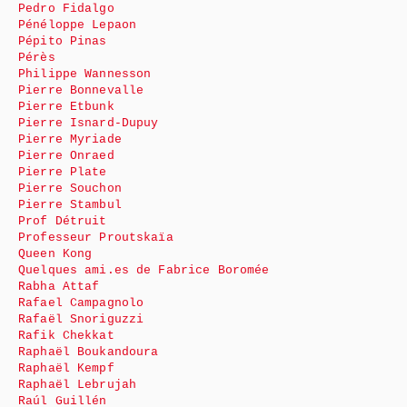
Pedro Fidalgo
Pénéloppe Lepaon
Pépito Pinas
Pérès
Philippe Wannesson
Pierre Bonnevalle
Pierre Etbunk
Pierre Isnard-Dupuy
Pierre Myriade
Pierre Onraed
Pierre Plate
Pierre Souchon
Pierre Stambul
Prof Détruit
Professeur Proutskaïa
Queen Kong
Quelques ami.es de Fabrice Boromée
Rabha Attaf
Rafael Campagnolo
Rafaël Snoriguzzi
Rafik Chekkat
Raphaël Boukandoura
Raphaël Kempf
Raphaël Lebrujah
Raúl Guillén