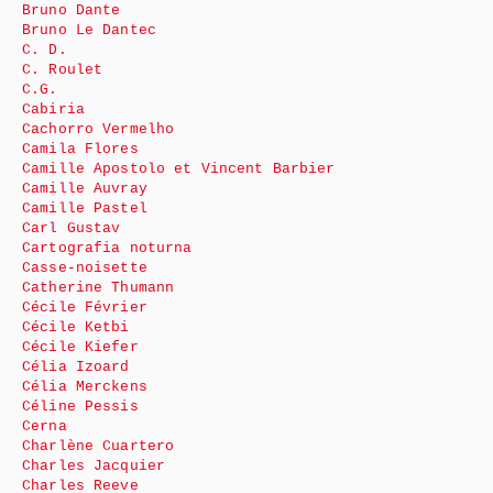
Bruno Dante
Bruno Le Dantec
C. D.
C. Roulet
C.G.
Cabiria
Cachorro Vermelho
Camila Flores
Camille Apostolo et Vincent Barbier
Camille Auvray
Camille Pastel
Carl Gustav
Cartografia noturna
Casse-noisette
Catherine Thumann
Cécile Février
Cécile Ketbi
Cécile Kiefer
Célia Izoard
Célia Merckens
Céline Pessis
Cerna
Charlène Cuartero
Charles Jacquier
Charles Reeve