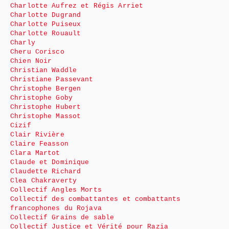
Charlotte Aufrez et Régis Arriet
Charlotte Dugrand
Charlotte Puiseux
Charlotte Rouault
Charly
Cheru Corisco
Chien Noir
Christian Waddle
Christiane Passevant
Christophe Bergen
Christophe Goby
Christophe Hubert
Christophe Massot
Cizif
Clair Rivière
Claire Feasson
Clara Martot
Claude et Dominique
Claudette Richard
Clea Chakraverty
Collectif Angles Morts
Collectif des combattantes et combattants
francophones du Rojava
Collectif Grains de sable
Collectif Justice et Vérité pour Razia