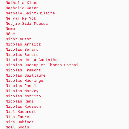
Nathalia Kloos
Nathalie Caton
Nathaly Saint-Hilaire
Ne var Ne Yok
Nedjib Sidi Moussa
Nemo
Néné
Nicht Autör
Nicolas Arraitz
Nicolas Bérard
Nicolas Bérard
Nicolas de La Casinière
Nicolas Ducoup et Thomas Caroni
Nicolas Framont
Nicolas Guillaume
Nicolas Haeringer
Nicolas Jaoul
Nicolas Marvey
Nicolas Norrito
Nicolas Rami
Nicolas Rousson
Niel Kadereit
Nina Faure
Nina Hubinet
Noël Godin