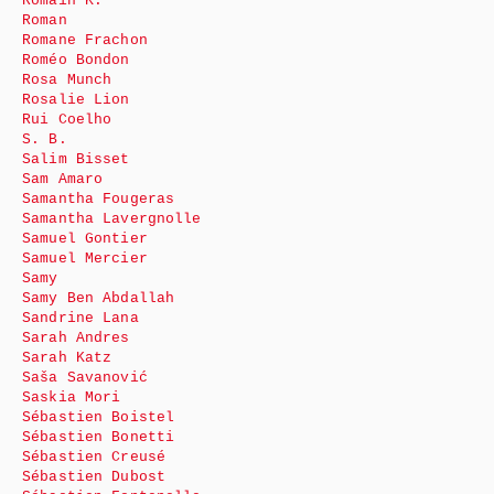
Romain K.
Roman
Romane Frachon
Roméo Bondon
Rosa Munch
Rosalie Lion
Rui Coelho
S. B.
Salim Bisset
Sam Amaro
Samantha Fougeras
Samantha Lavergnolle
Samuel Gontier
Samuel Mercier
Samy
Samy Ben Abdallah
Sandrine Lana
Sarah Andres
Sarah Katz
Saša Savanović
Saskia Mori
Sébastien Boistel
Sébastien Bonetti
Sébastien Creusé
Sébastien Dubost