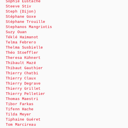
Sophie Eustache
Steeve Stiv
Steph (Dijon)
Stéphane Goxe
Stéphane Trouille
Stephanos Mangriotis
Suzy Ouan
Téklé Haimanot
Telma Febrero
Thelma Susbielle
Théo Stoeffler
Theresa Kühnert
Thibault Mazé
Thibaut Gauthier
Thierry Chatbi
Thierry Claux
Thierry Degrave
Thierry Grillet
Thierry Pelletier
Thomas Maestri
Tibor Farkas
Tifenn Hache
Tilda Meyer
Tiphaine Guéret
Tom Marcireau