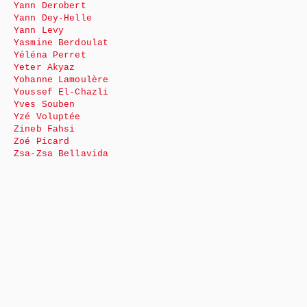
Yann Derobert
Yann Dey-Helle
Yann Levy
Yasmine Berdoulat
Yéléna Perret
Yeter Akyaz
Yohanne Lamoulère
Youssef El-Chazli
Yves Souben
Yzé Voluptée
Zineb Fahsi
Zoé Picard
Zsa-Zsa Bellavida