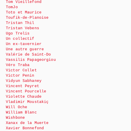
Tom Vieillefond
TomJo
Toto et Maurice
Toufik-de-Planoise
Tristan Thil
Tristan Vebens
Ugo Trelis
Un collectif
Un ex-tavernier
Une autre guerre
Valérie de Saint-Do
Vassilis Papageorgiou
Véro Traba
Victor Collet
Victor Penin
Vidyun Sabhaney
Vincent Peyret
Vincent Pourcelle
Violette Chaude
Vladimir Moustakiç
Will Oche
William Blanc
Wishbone
Xanax de la Muerte
Xavier Bonnefond