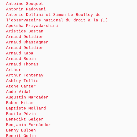
Antoine Souquet
Antonin Padovani
Antonio Delfini et Simon Le Roulley de
l’observatoire national du droit à la (…)
Apeksha Priyadarshini
Aristide Bostan
Arnaud Dolidier
Arnaud Chastagner
Arnaud Dolidier
Arnaud Kaba
Arnaud Robin
Arnaud Thomas
Arthur
Arthur Fontenay
Ashley Tellis
Atone Carter
Aude Vidal
Augustin Marcader
Babon Hitam
Baptiste Mollard
Basile Pévin
Benedikt Geiger
Benjamin Fernández
Benny Bulben
Benoît Godin