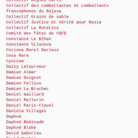
Collectif Angles Morts
Collectif des combattantes et combattants
francophones du Rojava
Collectif Grains de sable
Collectif Justice et Vérité pour Razia
Collectif La Rotative
Comité des fêtes de CQFD
Constance Le Bihan
Constance Vilanova
Corinne Morel Darleux
Cosa Rara
Cynicom
Daisy Letourneur
Damien Almar
Damien Doignot
Damien Fellous
Damien Le Bruchec
Daniel Gaillard
Daniel Mallerin
Daniel Paris-Clavel
Daniela Villegas
Daphné
Daphné Bédinadé
Daphné Blake
David Gaboriau