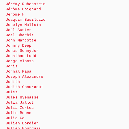
Jérémy Rubenstein
Jérôme Coignard
Jérôme F
Joaquim Basiluzzo
Jocelyn Malloin
Joël Auster
Joël Charbit
John Marcotte
Johnny Deep
Jonas Schnyder
Jonathan Ludd
Jorge Alonso
Joris
Jornal Mapa
Joseph Alexandre
Judith
Judith Chouraqui
Jules
Jules Hyénasse
Julia Jallot
Julia Zortea
Julie Boone
Julie Go
Julien Bordier
Julien Bourdais