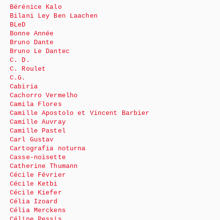
Bérénice Kalo
Bilani Ley Ben Laachen
BLeD
Bonne Année
Bruno Dante
Bruno Le Dantec
C. D.
C. Roulet
C.G.
Cabiria
Cachorro Vermelho
Camila Flores
Camille Apostolo et Vincent Barbier
Camille Auvray
Camille Pastel
Carl Gustav
Cartografia noturna
Casse-noisette
Catherine Thumann
Cécile Février
Cécile Ketbi
Cécile Kiefer
Célia Izoard
Célia Merckens
Céline Pessis