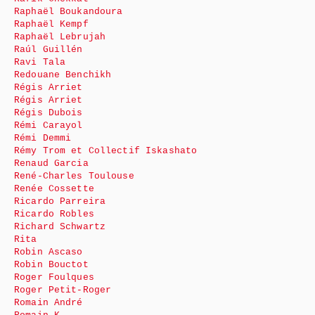
Raphaël Boukandoura
Raphaël Kempf
Raphaël Lebrujah
Raúl Guillén
Ravi Tala
Redouane Benchikh
Régis Arriet
Régis Arriet
Régis Dubois
Rémi Carayol
Rémi Demmi
Rémy Trom et Collectif Iskashato
Renaud Garcia
René-Charles Toulouse
Renée Cossette
Ricardo Parreira
Ricardo Robles
Richard Schwartz
Rita
Robin Ascaso
Robin Bouctot
Roger Foulques
Roger Petit-Roger
Romain André