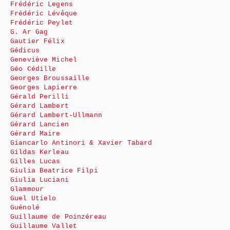
Frédéric Legens
Frédéric Lévêque
Frédéric Peylet
G. Ar Gag
Gautier Félix
Gédicus
Geneviève Michel
Géo Cédille
Georges Broussaille
Georges Lapierre
Gérald Perilli
Gérard Lambert
Gérard Lambert-Ullmann
Gérard Lancien
Gérard Maire
Giancarlo Antinori & Xavier Tabard
Gildas Kerleau
Gilles Lucas
Giulia Beatrice Filpi
Giulia Luciani
Glammour
Guel Utielo
Guénolé
Guillaume de Poinzéreau
Guillaume Vallet