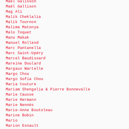
Maël Galisson
Maël Gallison
Mag Ali
Malik Cheklalia
Malik Tournon
Malima Matonya
Malo Toquet
Manu Makak
Manuel Rolland
Marc Pantanella
Marc Saint-Upéry
Marcel Baudissard
Mareine Doulard
Margaux Wartelle
Margo Chou
Margo Sofia Chou
Maria Couture
Mariam Shengelia & Pierre Bonnevalle
Marie Causse
Marie Hermann
Marie Nennès
Marie-Anne Boutoleau
Marine Bobin
Mario
Marion Esnault