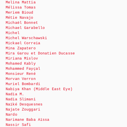
Melina Mattia
Mélissa Tomas
Meriem Bioud
Métie Navajo
Michaël Bonnet
Michael Garabello
Michel
Michel Warschawski
Mickael Correia
Mina Zapatero
Mira Garou et Donatien Ducasse
Miriana Mislov
Mohamed Kably
Mohammed Fayçal
Monsieur René
Morvan Verron
Muriel Bombardi
Nabiya Khan (Middle East Eye)
Nadia M.
Nadia Slimani
Naïké Desquesnes
Najate Zouggari
Nardo
Narimane Baba Aïssa
Nassir Safi