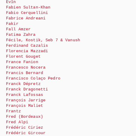
Evîn
Fabien Sultan-Khan
Fabio Cerquellini
Fabrice Andreani
Fakir
Fall Amzer
Fatima Zahra
Fécile, Kostik, Seb 7 & Vanush
Ferdinand Cazalis
Florencia Mazzadi
Florent Gouget
France Fanion
Francesco Nocera
Francis Bernard
Francisco Colaço Pedro
Franck Dépretz
Franck Dragonetti
Franck Lafossas
François Jarrige
François Maliet
Frantz
Fred (Bordeaux)
Fred Alpi
Frédéric Ciriez
Frédéric Gircour