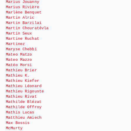
Marius Jouanny
Marius Rivière
Marlène Benquet
Martin Alric
Martin Barzilai
Martin Chouratévla
Martin Seux
Martine Ruchat
Martinez
Maryse Chebbi
Mateo Matzo
Mateo Mazzo
Matéo Morsi
Mathieu Brier
Mathieu K.
Mathieu Kiefer
Mathieu Léonard
Mathieu Rigouste
Mathieu Rivat
Mathilde Blézat
Mathilde Offroy
Mathis Lucas
Matthieu Amiech
Max Bossis
McMurty