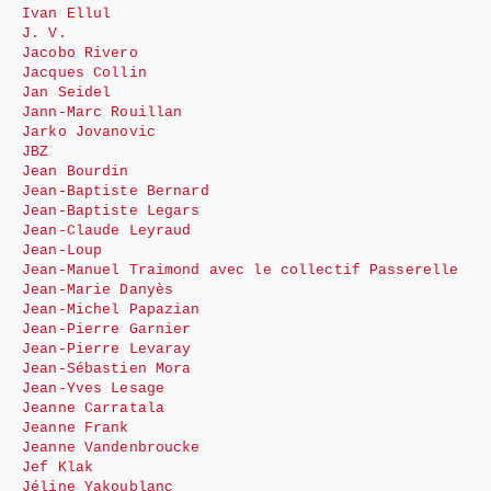
Ivan Ellul
J. V.
Jacobo Rivero
Jacques Collin
Jan Seidel
Jann-Marc Rouillan
Jarko Jovanovic
JBZ
Jean Bourdin
Jean-Baptiste Bernard
Jean-Baptiste Legars
Jean-Claude Leyraud
Jean-Loup
Jean-Manuel Traimond avec le collectif Passerelle
Jean-Marie Danyès
Jean-Michel Papazian
Jean-Pierre Garnier
Jean-Pierre Levaray
Jean-Sébastien Mora
Jean-Yves Lesage
Jeanne Carratala
Jeanne Frank
Jeanne Vandenbroucke
Jef Klak
Jéline Yakoublanc