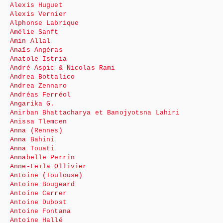
Alexis Huguet
Alexis Vernier
Alphonse Labrique
Amélie Sanft
Amin Allal
Anaïs Angéras
Anatole Istria
André Aspic & Nicolas Rami
Andrea Bottalico
Andrea Zennaro
Andréas Ferréol
Angarika G.
Anirban Bhattacharya et Banojyotsna Lahiri
Anissa Tlemcen
Anna (Rennes)
Anna Bahini
Anna Touati
Annabelle Perrin
Anne-Leïla Ollivier
Antoine (Toulouse)
Antoine Bougeard
Antoine Carrer
Antoine Dubost
Antoine Fontana
Antoine Hallé