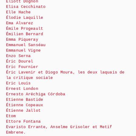
Eliott Dognon
Elisa Cecchinato
Elle Hache
Élodie Laquille
Ema Alvarez
Émile Progeault
Émilien Bernard
Emma Piqueray
Emmanuel Sanséau
Emmanuel Vigne
Enzo Serna
Éric Dourel
Eric Fournier
Éric Lavenir et Diogo Moura, les deux laquais de
la critique sociale
Eric Louis
Ernest London
Ernesto Aréchiga Córdoba
Etienne Bastide
Étienne Copeaux
Étienne Jallot
Etom
Ettore Fontana
Evaristo Errante, Anselme Grisoler et Metif
Embrene.