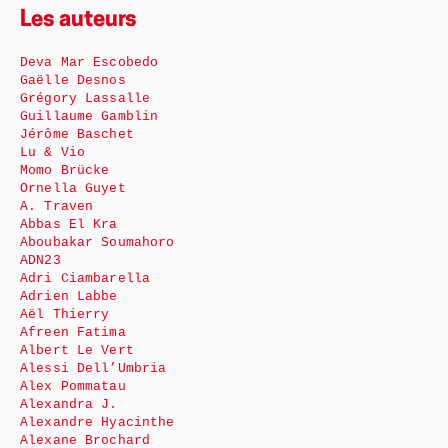
Les auteurs
Deva Mar Escobedo
Gaëlle Desnos
Grégory Lassalle
Guillaume Gamblin
Jérôme Baschet
Lu & Vio
Momo Brücke
Ornella Guyet
A. Traven
Abbas El Kra
Aboubakar Soumahoro
ADN23
Adri Ciambarella
Adrien Labbe
Aël Thierry
Afreen Fatima
Albert Le Vert
Alessi Dell’Umbria
Alex Pommatau
Alexandra J.
Alexandre Hyacinthe
Alexane Brochard