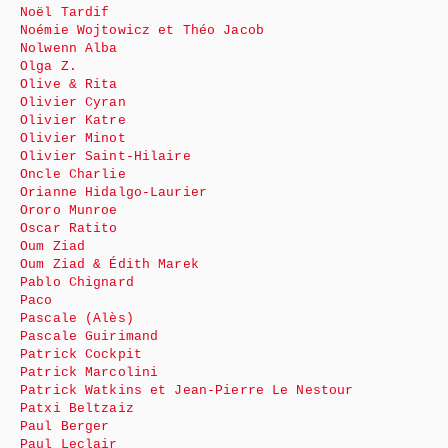
Noël Tardif
Noémie Wojtowicz et Théo Jacob
Nolwenn Alba
Olga Z.
Olive & Rita
Olivier Cyran
Olivier Katre
Olivier Minot
Olivier Saint-Hilaire
Oncle Charlie
Orianne Hidalgo-Laurier
Ororo Munroe
Oscar Ratito
Oum Ziad
Oum Ziad & Édith Marek
Pablo Chignard
Paco
Pascale (Alès)
Pascale Guirimand
Patrick Cockpit
Patrick Marcolini
Patrick Watkins et Jean-Pierre Le Nestour
Patxi Beltzaiz
Paul Berger
Paul Leclair