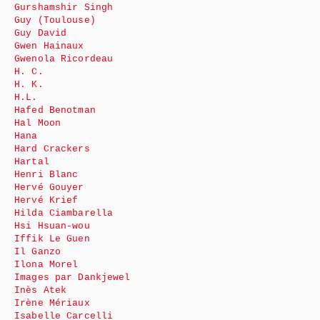
Gurshamshir Singh
Guy (Toulouse)
Guy David
Gwen Hainaux
Gwenola Ricordeau
H. C.
H. K.
H.L.
Hafed Benotman
Hal Moon
Hana
Hard Crackers
Hartal
Henri Blanc
Hervé Gouyer
Hervé Krief
Hilda Ciambarella
Hsi Hsuan-wou
Iffik Le Guen
Il Ganzo
Ilona Morel
Images par Dankjewel
Inès Atek
Irène Mériaux
Isabelle Carcelli