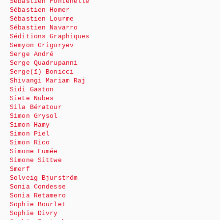
Sébastien Fontenelle
Sébastien Homer
Sébastien Lourme
Sébastien Navarro
Séditions Graphiques
Semyon Grigoryev
Serge André
Serge Quadrupanni
Serge(ï) Bonicci
Shivangi Mariam Raj
Sidi Gaston
Siete Nubes
Sila Bératour
Simon Grysol
Simon Hamy
Simon Piel
Simon Rico
Simone Fumée
Simone Sittwe
Smerf
Solveig Bjurström
Sonia Condesse
Sonia Retamero
Sophie Bourlet
Sophie Divry