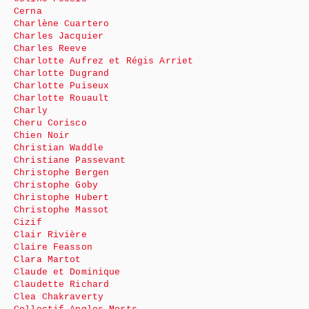
Cerna
Charlène Cuartero
Charles Jacquier
Charles Reeve
Charlotte Aufrez et Régis Arriet
Charlotte Dugrand
Charlotte Puiseux
Charlotte Rouault
Charly
Cheru Corisco
Chien Noir
Christian Waddle
Christiane Passevant
Christophe Bergen
Christophe Goby
Christophe Hubert
Christophe Massot
Cizif
Clair Rivière
Claire Feasson
Clara Martot
Claude et Dominique
Claudette Richard
Clea Chakraverty