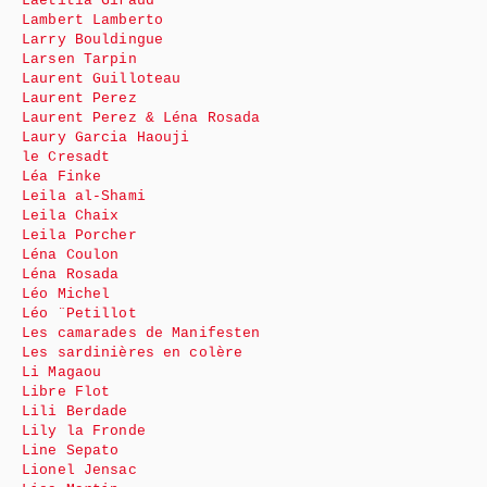
Laëtitia Giraud
Lambert Lamberto
Larry Bouldingue
Larsen Tarpin
Laurent Guilloteau
Laurent Perez
Laurent Perez & Léna Rosada
Laury Garcia Haouji
le Cresadt
Léa Finke
Leila al-Shami
Leila Chaix
Leila Porcher
Léna Coulon
Léna Rosada
Léo Michel
Léo ¨Petillot
Les camarades de Manifesten
Les sardinières en colère
Li Magaou
Libre Flot
Lili Berdade
Lily la Fronde
Line Sepato
Lionel Jensac