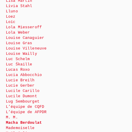
Lisa Martin
Livia Stahl
Lluno
Loez
Loïc
Lola Miesseroff
Lola Weber
Louise Canaguier
Louise Gras
Louise Villeneuve
Louise Wailly
Luc Schelm
Luc Śkaille
Lucas Roxo
Lucia Abbocchio
Lucie Breilh
Lucie Gerber
Lucile Carillo
Lucile Dumont
Lug Sembourget
L’équipe de CQFD
L’équipe de AFPDR
M. M.
Macha Berdoulat
Mademoiselle