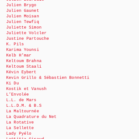
Julien Brygo
Julien Gaunet
Julien Moisan
Julien Tewfiq
Juliette Simon
Juliette Volcler
Justine Partouche
K. Pils
Karima Younsi
Kelb H’mar
Keltoum Brahna
Keltoum Staali
Kévin Eybert
Kevin Grillo & Sébastien Bonnetti
Ki Du
Kostik et Vanush
L’Envolée
L.L. de Mars
L.L.D.M. & B.S
La Maltournée
La Quadrature du Net
La Rotative
La Sellette
Lady Pyélo