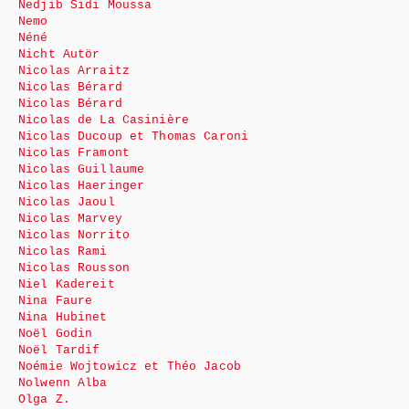
Nedjib Sidi Moussa
Nemo
Néné
Nicht Autör
Nicolas Arraitz
Nicolas Bérard
Nicolas Bérard
Nicolas de La Casinière
Nicolas Ducoup et Thomas Caroni
Nicolas Framont
Nicolas Guillaume
Nicolas Haeringer
Nicolas Jaoul
Nicolas Marvey
Nicolas Norrito
Nicolas Rami
Nicolas Rousson
Niel Kadereit
Nina Faure
Nina Hubinet
Noël Godin
Noël Tardif
Noémie Wojtowicz et Théo Jacob
Nolwenn Alba
Olga Z.