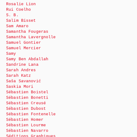
Rosalie Lion
Rui Coelho
S. B.
Salim Bisset
Sam Amaro
Samantha Fougeras
Samantha Lavergnolle
Samuel Gontier
Samuel Mercier
Samy
Samy Ben Abdallah
Sandrine Lana
Sarah Andres
Sarah Katz
Saša Savanović
Saskia Mori
Sébastien Boistel
Sébastien Bonetti
Sébastien Creusé
Sébastien Dubost
Sébastien Fontenelle
Sébastien Homer
Sébastien Lourme
Sébastien Navarro
Séditions Graphiques