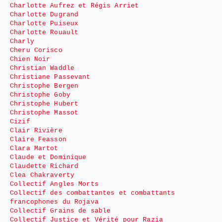
Charlotte Aufrez et Régis Arriet
Charlotte Dugrand
Charlotte Puiseux
Charlotte Rouault
Charly
Cheru Corisco
Chien Noir
Christian Waddle
Christiane Passevant
Christophe Bergen
Christophe Goby
Christophe Hubert
Christophe Massot
Cizif
Clair Rivière
Claire Feasson
Clara Martot
Claude et Dominique
Claudette Richard
Clea Chakraverty
Collectif Angles Morts
Collectif des combattantes et combattants
francophones du Rojava
Collectif Grains de sable
Collectif Justice et Vérité pour Razia