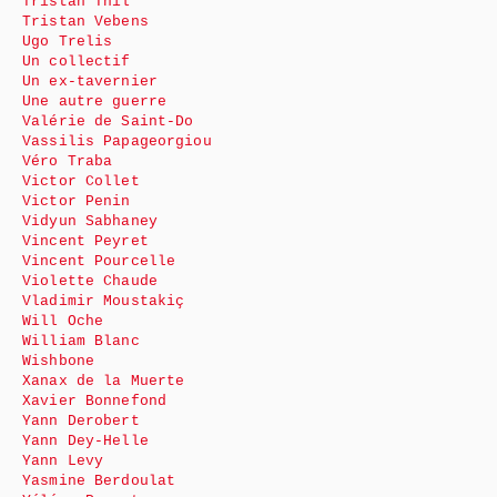
Tristan Thil
Tristan Vebens
Ugo Trelis
Un collectif
Un ex-tavernier
Une autre guerre
Valérie de Saint-Do
Vassilis Papageorgiou
Véro Traba
Victor Collet
Victor Penin
Vidyun Sabhaney
Vincent Peyret
Vincent Pourcelle
Violette Chaude
Vladimir Moustakiç
Will Oche
William Blanc
Wishbone
Xanax de la Muerte
Xavier Bonnefond
Yann Derobert
Yann Dey-Helle
Yann Levy
Yasmine Berdoulat