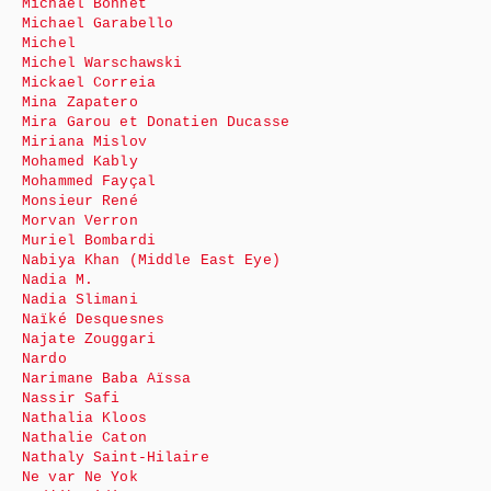
Michaël Bonnet
Michael Garabello
Michel
Michel Warschawski
Mickael Correia
Mina Zapatero
Mira Garou et Donatien Ducasse
Miriana Mislov
Mohamed Kably
Mohammed Fayçal
Monsieur René
Morvan Verron
Muriel Bombardi
Nabiya Khan (Middle East Eye)
Nadia M.
Nadia Slimani
Naïké Desquesnes
Najate Zouggari
Nardo
Narimane Baba Aïssa
Nassir Safi
Nathalia Kloos
Nathalie Caton
Nathaly Saint-Hilaire
Ne var Ne Yok