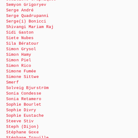
Semyon Grigoryev
Serge André
Serge Quadrupanni
Serge(ï) Bonicci
Shivangi Mariam Raj
Sidi Gaston
Siete Nubes
Sila Bératour
Simon Grysol
Simon Hamy
Simon Piel
Simon Rico
Simone Fumée
Simone Sittwe
Smerf
Solveig Bjurström
Sonia Condesse
Sonia Retamero
Sophie Bourlet
Sophie Divry
Sophie Eustache
Steeve Stiv
Steph (Dijon)
Stéphane Goxe
Stéphane Trouille