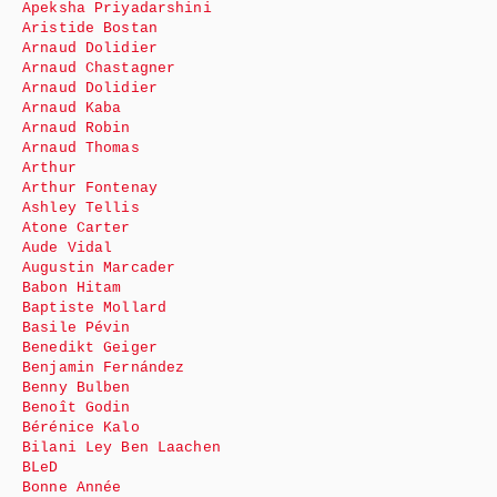
Apeksha Priyadarshini
Aristide Bostan
Arnaud Dolidier
Arnaud Chastagner
Arnaud Dolidier
Arnaud Kaba
Arnaud Robin
Arnaud Thomas
Arthur
Arthur Fontenay
Ashley Tellis
Atone Carter
Aude Vidal
Augustin Marcader
Babon Hitam
Baptiste Mollard
Basile Pévin
Benedikt Geiger
Benjamin Fernández
Benny Bulben
Benoît Godin
Bérénice Kalo
Bilani Ley Ben Laachen
BLeD
Bonne Année