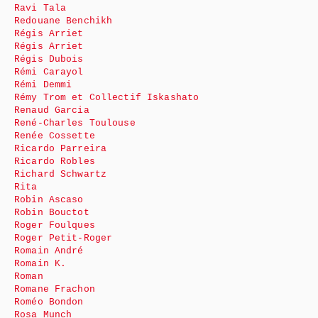
Ravi Tala
Redouane Benchikh
Régis Arriet
Régis Arriet
Régis Dubois
Rémi Carayol
Rémi Demmi
Rémy Trom et Collectif Iskashato
Renaud Garcia
René-Charles Toulouse
Renée Cossette
Ricardo Parreira
Ricardo Robles
Richard Schwartz
Rita
Robin Ascaso
Robin Bouctot
Roger Foulques
Roger Petit-Roger
Romain André
Romain K.
Roman
Romane Frachon
Roméo Bondon
Rosa Munch