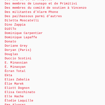
Des membres de Lounapo et de Primitivi
Des membres du comité de soutien à Vincenzo
Des militantes d’Alarm Phone
Des pailhassous parmi d’autres
Diletta Moscatelli
Dino Zappia
DiOlTo
Dominique Carpentier
Dominique Lapaffe
Donato
Doriane Grey
Doryan (Paris)
Douglas
Duccio Scotini
E. Minassian
É. Minasyan
Écran Total
Ekta
Elias Zabalia
Élie Marek
Eliott Dognon
Elisa Cecchinato
Elle Hache
Élodie Laquille
Ema Alvarez