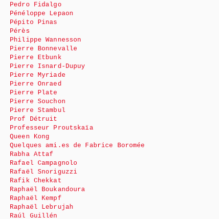
Pedro Fidalgo
Pénéloppe Lepaon
Pépito Pinas
Pérès
Philippe Wannesson
Pierre Bonnevalle
Pierre Etbunk
Pierre Isnard-Dupuy
Pierre Myriade
Pierre Onraed
Pierre Plate
Pierre Souchon
Pierre Stambul
Prof Détruit
Professeur Proutskaïa
Queen Kong
Quelques ami.es de Fabrice Boromée
Rabha Attaf
Rafael Campagnolo
Rafaël Snoriguzzi
Rafik Chekkat
Raphaël Boukandoura
Raphaël Kempf
Raphaël Lebrujah
Raúl Guillén