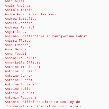
Amin Allal
Anaïs Angéras
Anatole Istria
André Aspic & Nicolas Rami
Andrea Bottalico
Andrea Zennaro
Andréas Ferréol
Angarika G.
Anirban Bhattacharya et Banojyotsna Lahiri
Anissa Tlemcen
Anna (Rennes)
Anna Bahini
Anna Touati
Annabelle Perrin
Anne-Leïla Ollivier
Antoine (Toulouse)
Antoine Bougeard
Antoine Carrer
Antoine Dubost
Antoine Fontana
Antoine Hallé
Antoine Souquet
Antonin Padovani
Antonio Delfini et Simon Le Roulley de
l’observatoire national du droit à la (…)