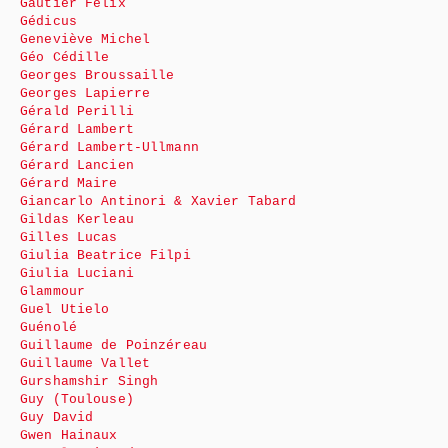
Gautier Félix
Gédicus
Geneviève Michel
Géo Cédille
Georges Broussaille
Georges Lapierre
Gérald Perilli
Gérard Lambert
Gérard Lambert-Ullmann
Gérard Lancien
Gérard Maire
Giancarlo Antinori & Xavier Tabard
Gildas Kerleau
Gilles Lucas
Giulia Beatrice Filpi
Giulia Luciani
Glammour
Guel Utielo
Guénolé
Guillaume de Poinzéreau
Guillaume Vallet
Gurshamshir Singh
Guy (Toulouse)
Guy David
Gwen Hainaux