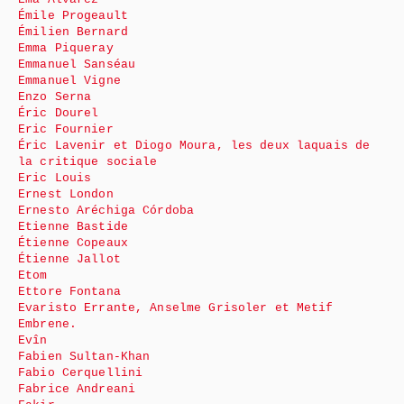
Émile Progeault
Émilien Bernard
Emma Piqueray
Emmanuel Sanséau
Emmanuel Vigne
Enzo Serna
Éric Dourel
Eric Fournier
Éric Lavenir et Diogo Moura, les deux laquais de
la critique sociale
Eric Louis
Ernest London
Ernesto Aréchiga Córdoba
Etienne Bastide
Étienne Copeaux
Étienne Jallot
Etom
Ettore Fontana
Evaristo Errante, Anselme Grisoler et Metif
Embrene.
Evîn
Fabien Sultan-Khan
Fabio Cerquellini
Fabrice Andreani