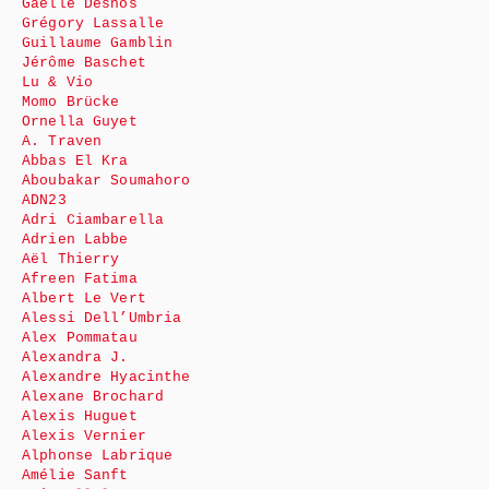
Gaëlle Desnos
Grégory Lassalle
Guillaume Gamblin
Jérôme Baschet
Lu & Vio
Momo Brücke
Ornella Guyet
A. Traven
Abbas El Kra
Aboubakar Soumahoro
ADN23
Adri Ciambarella
Adrien Labbe
Aël Thierry
Afreen Fatima
Albert Le Vert
Alessi Dell’Umbria
Alex Pommatau
Alexandra J.
Alexandre Hyacinthe
Alexane Brochard
Alexis Huguet
Alexis Vernier
Alphonse Labrique
Amélie Sanft