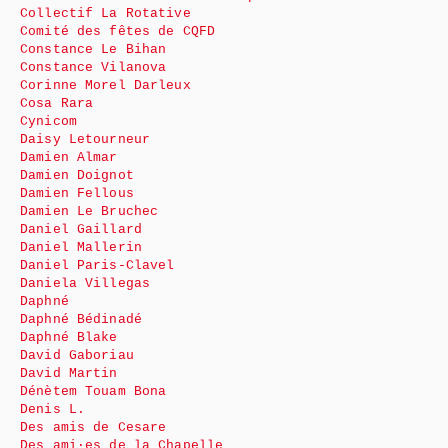
Collectif La Rotative
Comité des fêtes de CQFD
Constance Le Bihan
Constance Vilanova
Corinne Morel Darleux
Cosa Rara
Cynicom
Daisy Letourneur
Damien Almar
Damien Doignot
Damien Fellous
Damien Le Bruchec
Daniel Gaillard
Daniel Mallerin
Daniel Paris-Clavel
Daniela Villegas
Daphné
Daphné Bédinadé
Daphné Blake
David Gaboriau
David Martin
Dénètem Touam Bona
Denis L.
Des amis de Cesare
Des ami·es de la Chapelle