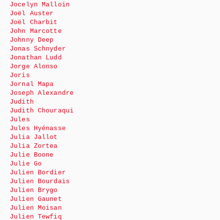
Jocelyn Malloin
Joël Auster
Joël Charbit
John Marcotte
Johnny Deep
Jonas Schnyder
Jonathan Ludd
Jorge Alonso
Joris
Jornal Mapa
Joseph Alexandre
Judith
Judith Chouraqui
Jules
Jules Hyénasse
Julia Jallot
Julia Zortea
Julie Boone
Julie Go
Julien Bordier
Julien Bourdais
Julien Brygo
Julien Gaunet
Julien Moisan
Julien Tewfiq