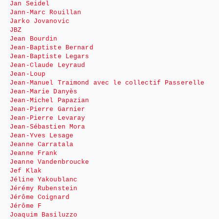
Jan Seidel
Jann-Marc Rouillan
Jarko Jovanovic
JBZ
Jean Bourdin
Jean-Baptiste Bernard
Jean-Baptiste Legars
Jean-Claude Leyraud
Jean-Loup
Jean-Manuel Traimond avec le collectif Passerelle
Jean-Marie Danyès
Jean-Michel Papazian
Jean-Pierre Garnier
Jean-Pierre Levaray
Jean-Sébastien Mora
Jean-Yves Lesage
Jeanne Carratala
Jeanne Frank
Jeanne Vandenbroucke
Jef Klak
Jéline Yakoublanc
Jérémy Rubenstein
Jérôme Coignard
Jérôme F
Joaquim Basiluzzo