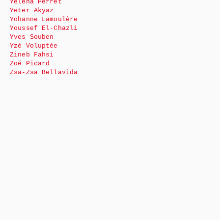
Yéléna Perret
Yeter Akyaz
Yohanne Lamoulère
Youssef El-Chazli
Yves Souben
Yzé Voluptée
Zineb Fahsi
Zoé Picard
Zsa-Zsa Bellavida