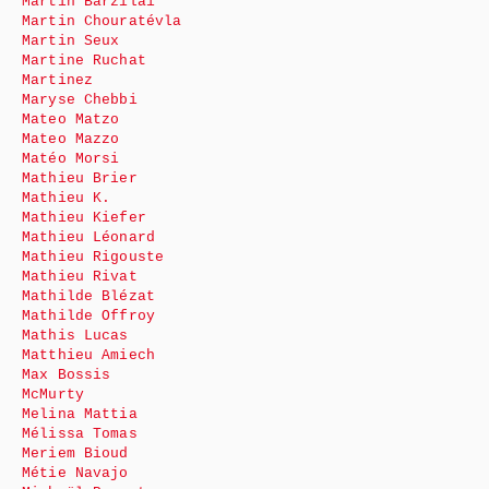
Martin Barzilai
Martin Chouratévla
Martin Seux
Martine Ruchat
Martinez
Maryse Chebbi
Mateo Matzo
Mateo Mazzo
Matéo Morsi
Mathieu Brier
Mathieu K.
Mathieu Kiefer
Mathieu Léonard
Mathieu Rigouste
Mathieu Rivat
Mathilde Blézat
Mathilde Offroy
Mathis Lucas
Matthieu Amiech
Max Bossis
McMurty
Melina Mattia
Mélissa Tomas
Meriem Bioud
Métie Navajo