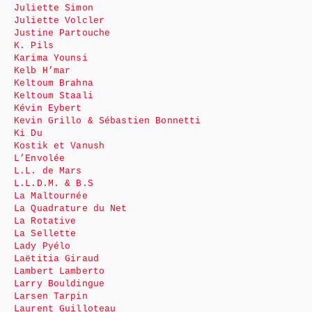
Juliette Simon
Juliette Volcler
Justine Partouche
K. Pils
Karima Younsi
Kelb H’mar
Keltoum Brahna
Keltoum Staali
Kévin Eybert
Kevin Grillo & Sébastien Bonnetti
Ki Du
Kostik et Vanush
L’Envolée
L.L. de Mars
L.L.D.M. & B.S
La Maltournée
La Quadrature du Net
La Rotative
La Sellette
Lady Pyélo
Laëtitia Giraud
Lambert Lamberto
Larry Bouldingue
Larsen Tarpin
Laurent Guilloteau