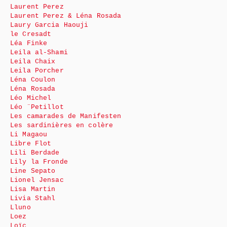
Laurent Perez
Laurent Perez & Léna Rosada
Laury Garcia Haouji
le Cresadt
Léa Finke
Leila al-Shami
Leila Chaix
Leila Porcher
Léna Coulon
Léna Rosada
Léo Michel
Léo ¨Petillot
Les camarades de Manifesten
Les sardinières en colère
Li Magaou
Libre Flot
Lili Berdade
Lily la Fronde
Line Sepato
Lionel Jensac
Lisa Martin
Livia Stahl
Lluno
Loez
Loïc