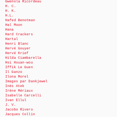
Gwenola Ricordeau
H. C.
H. K.
H.L.
Hafed Benotman
Hal Moon
Hana
Hard Crackers
Hartal
Henri Blanc
Hervé Gouyer
Hervé Krief
Hilda Ciambarella
Hsi Hsuan-wou
Iffik Le Guen
Il Ganzo
Ilona Morel
Images par Dankjewel
Inès Atek
Irène Mériaux
Isabelle Carcelli
Ivan Ellul
J. V.
Jacobo Rivero
Jacques Collin