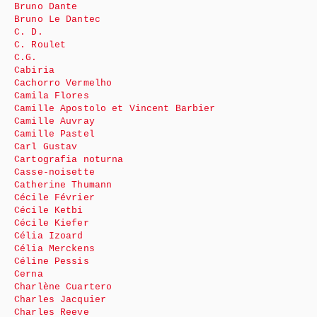
Bruno Dante
Bruno Le Dantec
C. D.
C. Roulet
C.G.
Cabiria
Cachorro Vermelho
Camila Flores
Camille Apostolo et Vincent Barbier
Camille Auvray
Camille Pastel
Carl Gustav
Cartografia noturna
Casse-noisette
Catherine Thumann
Cécile Février
Cécile Ketbi
Cécile Kiefer
Célia Izoard
Célia Merckens
Céline Pessis
Cerna
Charlène Cuartero
Charles Jacquier
Charles Reeve