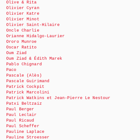
Olive & Rita
Olivier Cyran
Olivier Katre
Olivier Minot
Olivier Saint-Hilaire
Oncle Charlie
Orianne Hidalgo-Laurier
Ororo Munroe
Oscar Ratito
Oum Ziad
Oum Ziad & Édith Marek
Pablo Chignard
Paco
Pascale (Alès)
Pascale Guirimand
Patrick Cockpit
Patrick Marcolini
Patrick Watkins et Jean-Pierre Le Nestour
Patxi Beltzaiz
Paul Berger
Paul Leclair
Paul Ricaud
Paul Scheffer
Pauline Laplace
Pauline Stroesser