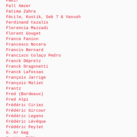
Fakir
Fall Amzer
Fatima Zahra
Fécile, Kostik, Seb 7 & Vanush
Ferdinand Cazalis
Florencia Mazzadi
Florent Gouget
France Fanion
Francesco Nocera
Francis Bernard
Francisco Colaço Pedro
Franck Dépretz
Franck Dragonetti
Franck Lafossas
François Jarrige
François Maliet
Frantz
Fred (Bordeaux)
Fred Alpi
Frédéric Ciriez
Frédéric Gircour
Frédéric Legens
Frédéric Lévêque
Frédéric Peylet
G. Ar Gag