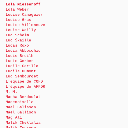
Lola Miesseroff
Lola Weber
Louise Canaguier
Louise Gras
Louise Villeneuve
Louise Wailly
Luc Schelm
Luc Śkaille
Lucas Roxo
Lucia Abbocchio
Lucie Breilh
Lucie Gerber
Lucile Carillo
Lucile Dumont
Lug Sembourget
L’équipe de CQFD
L’équipe de AFPDR
M. M.
Macha Berdoulat
Mademoiselle
Maël Galisson
Maël Gallison
Mag Ali
Malik Cheklalia
Malik Tournon