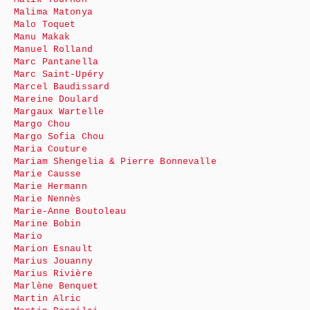
Malima Matonya
Malo Toquet
Manu Makak
Manuel Rolland
Marc Pantanella
Marc Saint-Upéry
Marcel Baudissard
Mareine Doulard
Margaux Wartelle
Margo Chou
Margo Sofia Chou
Maria Couture
Mariam Shengelia & Pierre Bonnevalle
Marie Causse
Marie Hermann
Marie Nennès
Marie-Anne Boutoleau
Marine Bobin
Mario
Marion Esnault
Marius Jouanny
Marius Rivière
Marlène Benquet
Martin Alric