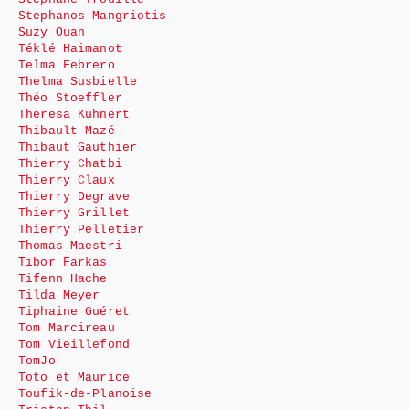
Stephanos Mangriotis
Suzy Ouan
Téklé Haimanot
Telma Febrero
Thelma Susbielle
Théo Stoeffler
Theresa Kühnert
Thibault Mazé
Thibaut Gauthier
Thierry Chatbi
Thierry Claux
Thierry Degrave
Thierry Grillet
Thierry Pelletier
Thomas Maestri
Tibor Farkas
Tifenn Hache
Tilda Meyer
Tiphaine Guéret
Tom Marcireau
Tom Vieillefond
TomJo
Toto et Maurice
Toufik-de-Planoise