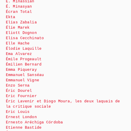
E. Minassian
É. Minasyan
Écran Total
Ekta
Elias Zabalia
Élie Marek
Eliott Dognon
Elisa Cecchinato
Elle Hache
Élodie Laquille
Ema Alvarez
Émile Progeault
Émilien Bernard
Emma Piqueray
Emmanuel Sanséau
Emmanuel Vigne
Enzo Serna
Éric Dourel
Eric Fournier
Éric Lavenir et Diogo Moura, les deux laquais de
la critique sociale
Eric Louis
Ernest London
Ernesto Aréchiga Córdoba
Etienne Bastide