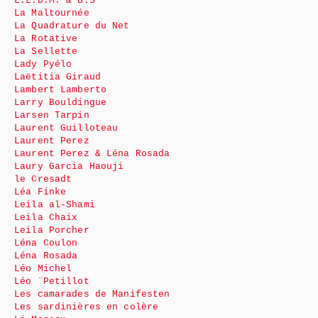
L.L.D.M. & B.S
La Maltournée
La Quadrature du Net
La Rotative
La Sellette
Lady Pyélo
Laëtitia Giraud
Lambert Lamberto
Larry Bouldingue
Larsen Tarpin
Laurent Guilloteau
Laurent Perez
Laurent Perez & Léna Rosada
Laury Garcia Haouji
le Cresadt
Léa Finke
Leila al-Shami
Leila Chaix
Leila Porcher
Léna Coulon
Léna Rosada
Léo Michel
Léo ¨Petillot
Les camarades de Manifesten
Les sardinières en colère