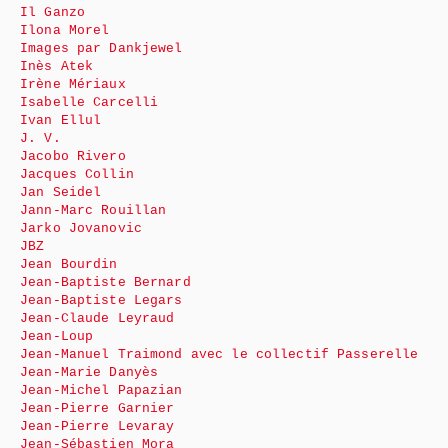
Il Ganzo
Ilona Morel
Images par Dankjewel
Inès Atek
Irène Mériaux
Isabelle Carcelli
Ivan Ellul
J. V.
Jacobo Rivero
Jacques Collin
Jan Seidel
Jann-Marc Rouillan
Jarko Jovanovic
JBZ
Jean Bourdin
Jean-Baptiste Bernard
Jean-Baptiste Legars
Jean-Claude Leyraud
Jean-Loup
Jean-Manuel Traimond avec le collectif Passerelle
Jean-Marie Danyès
Jean-Michel Papazian
Jean-Pierre Garnier
Jean-Pierre Levaray
Jean-Sébastien Mora