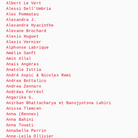
Albert Le Vert
Alessi Dell’Umbria
Alex Pommatau
Alexandra J.
Alexandre Hyacinthe
Alexane Brochard
Alexis Huguet
Alexis Vernier
Alphonse Labrique
Amélie Sanft
Amin Allal
Anaïs Angéras
Anatole Istria
André Aspic & Nicolas Rami
Andrea Bottalico
Andrea Zennaro
Andréas Ferréol
Angarika G.
Anirban Bhattacharya et Banojyotsna Lahiri
Anissa Tlemcen
Anna (Rennes)
Anna Bahini
Anna Touati
Annabelle Perrin
Anne-Leïla Ollivier