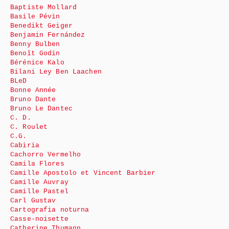
Baptiste Mollard
Basile Pévin
Benedikt Geiger
Benjamin Fernández
Benny Bulben
Benoît Godin
Bérénice Kalo
Bilani Ley Ben Laachen
BLeD
Bonne Année
Bruno Dante
Bruno Le Dantec
C. D.
C. Roulet
C.G.
Cabiria
Cachorro Vermelho
Camila Flores
Camille Apostolo et Vincent Barbier
Camille Auvray
Camille Pastel
Carl Gustav
Cartografia noturna
Casse-noisette
Catherine Thumann