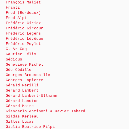
François Maliet
Frantz
Fred (Bordeaux)
Fred Alpi
Frédéric Ciriez
Frédéric Gircour
Frédéric Legens
Frédéric Lévêque
Frédéric Peylet
G. Ar Gag
Gautier Félix
Gédicus
Geneviève Michel
Géo Cédille
Georges Broussaille
Georges Lapierre
Gérald Perilli
Gérard Lambert
Gérard Lambert-Ullmann
Gérard Lancien
Gérard Maire
Giancarlo Antinori & Xavier Tabard
Gildas Kerleau
Gilles Lucas
Giulia Beatrice Filpi