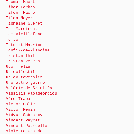
Thomas Maestri
Tibor Farkas
Tifenn Hache
Tilda Meyer
Tiphaine Guéret
Tom Marcireau
Tom Vieillefond
TomJo
Toto et Maurice
Toufik-de-Planoise
Tristan Thil
Tristan Vebens
Ugo Trelis
Un collectif
Un ex-tavernier
Une autre guerre
Valérie de Saint-Do
Vassilis Papageorgiou
Véro Traba
Victor Collet
Victor Penin
Vidyun Sabhaney
Vincent Peyret
Vincent Pourcelle
Violette Chaude