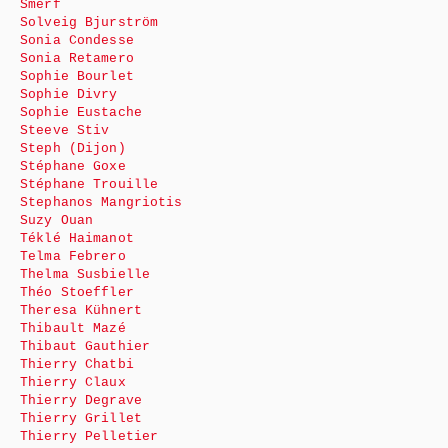
Smerf
Solveig Bjurström
Sonia Condesse
Sonia Retamero
Sophie Bourlet
Sophie Divry
Sophie Eustache
Steeve Stiv
Steph (Dijon)
Stéphane Goxe
Stéphane Trouille
Stephanos Mangriotis
Suzy Ouan
Téklé Haimanot
Telma Febrero
Thelma Susbielle
Théo Stoeffler
Theresa Kühnert
Thibault Mazé
Thibaut Gauthier
Thierry Chatbi
Thierry Claux
Thierry Degrave
Thierry Grillet
Thierry Pelletier