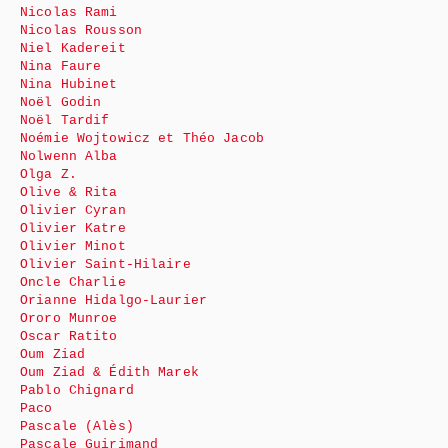
Nicolas Rami
Nicolas Rousson
Niel Kadereit
Nina Faure
Nina Hubinet
Noël Godin
Noël Tardif
Noémie Wojtowicz et Théo Jacob
Nolwenn Alba
Olga Z.
Olive & Rita
Olivier Cyran
Olivier Katre
Olivier Minot
Olivier Saint-Hilaire
Oncle Charlie
Orianne Hidalgo-Laurier
Ororo Munroe
Oscar Ratito
Oum Ziad
Oum Ziad & Édith Marek
Pablo Chignard
Paco
Pascale (Alès)
Pascale Guirimand