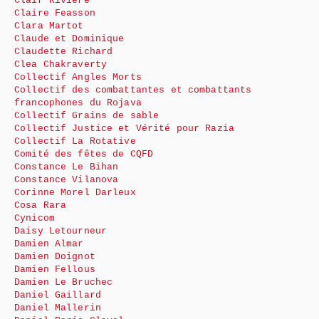
Clair Rivière
Claire Feasson
Clara Martot
Claude et Dominique
Claudette Richard
Clea Chakraverty
Collectif Angles Morts
Collectif des combattantes et combattants
francophones du Rojava
Collectif Grains de sable
Collectif Justice et Vérité pour Razia
Collectif La Rotative
Comité des fêtes de CQFD
Constance Le Bihan
Constance Vilanova
Corinne Morel Darleux
Cosa Rara
Cynicom
Daisy Letourneur
Damien Almar
Damien Doignot
Damien Fellous
Damien Le Bruchec
Daniel Gaillard
Daniel Mallerin