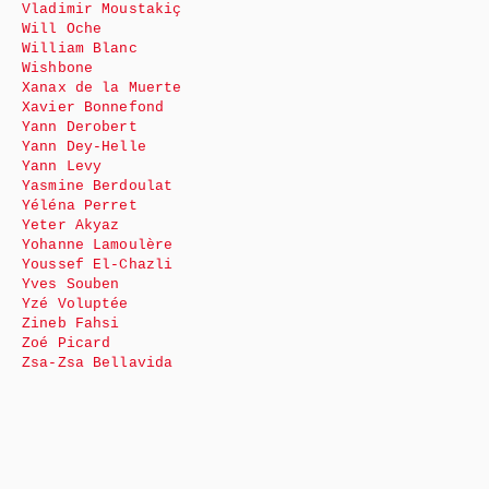
Vladimir Moustakiç
Will Oche
William Blanc
Wishbone
Xanax de la Muerte
Xavier Bonnefond
Yann Derobert
Yann Dey-Helle
Yann Levy
Yasmine Berdoulat
Yéléna Perret
Yeter Akyaz
Yohanne Lamoulère
Youssef El-Chazli
Yves Souben
Yzé Voluptée
Zineb Fahsi
Zoé Picard
Zsa-Zsa Bellavida