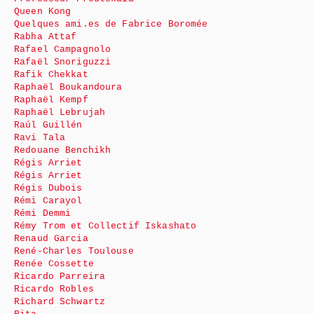
Queen Kong
Quelques ami.es de Fabrice Boromée
Rabha Attaf
Rafael Campagnolo
Rafaël Snoriguzzi
Rafik Chekkat
Raphaël Boukandoura
Raphaël Kempf
Raphaël Lebrujah
Raúl Guillén
Ravi Tala
Redouane Benchikh
Régis Arriet
Régis Arriet
Régis Dubois
Rémi Carayol
Rémi Demmi
Rémy Trom et Collectif Iskashato
Renaud Garcia
René-Charles Toulouse
Renée Cossette
Ricardo Parreira
Ricardo Robles
Richard Schwartz