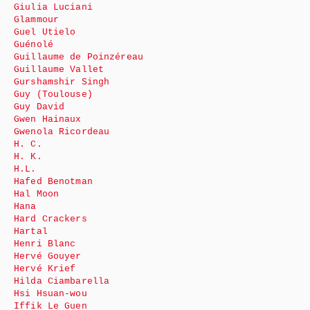
Giulia Luciani
Glammour
Guel Utielo
Guénolé
Guillaume de Poinzéreau
Guillaume Vallet
Gurshamshir Singh
Guy (Toulouse)
Guy David
Gwen Hainaux
Gwenola Ricordeau
H. C.
H. K.
H.L.
Hafed Benotman
Hal Moon
Hana
Hard Crackers
Hartal
Henri Blanc
Hervé Gouyer
Hervé Krief
Hilda Ciambarella
Hsi Hsuan-wou
Iffik Le Guen