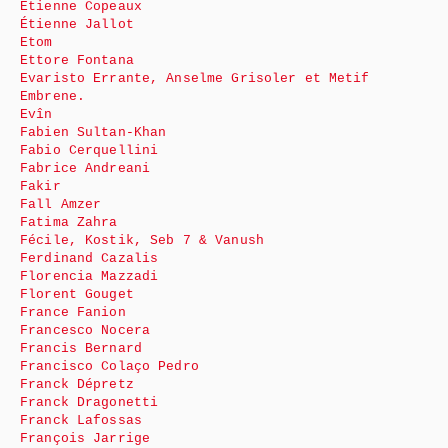
Étienne Copeaux
Étienne Jallot
Etom
Ettore Fontana
Evaristo Errante, Anselme Grisoler et Metif
Embrene.
Evîn
Fabien Sultan-Khan
Fabio Cerquellini
Fabrice Andreani
Fakir
Fall Amzer
Fatima Zahra
Fécile, Kostik, Seb 7 & Vanush
Ferdinand Cazalis
Florencia Mazzadi
Florent Gouget
France Fanion
Francesco Nocera
Francis Bernard
Francisco Colaço Pedro
Franck Dépretz
Franck Dragonetti
Franck Lafossas
François Jarrige