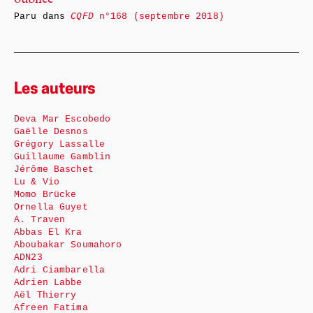
oubliée
Paru dans
CQFD
n°168 (septembre 2018)
Les auteurs
Deva Mar Escobedo
Gaëlle Desnos
Grégory Lassalle
Guillaume Gamblin
Jérôme Baschet
Lu & Vio
Momo Brücke
Ornella Guyet
A. Traven
Abbas El Kra
Aboubakar Soumahoro
ADN23
Adri Ciambarella
Adrien Labbe
Aël Thierry
Afreen Fatima