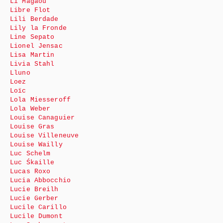
Li Magaou
Libre Flot
Lili Berdade
Lily la Fronde
Line Sepato
Lionel Jensac
Lisa Martin
Livia Stahl
Lluno
Loez
Loïc
Lola Miesseroff
Lola Weber
Louise Canaguier
Louise Gras
Louise Villeneuve
Louise Wailly
Luc Schelm
Luc Śkaille
Lucas Roxo
Lucia Abbocchio
Lucie Breilh
Lucie Gerber
Lucile Carillo
Lucile Dumont