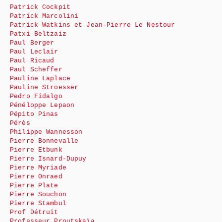
Patrick Cockpit
Patrick Marcolini
Patrick Watkins et Jean-Pierre Le Nestour
Patxi Beltzaiz
Paul Berger
Paul Leclair
Paul Ricaud
Paul Scheffer
Pauline Laplace
Pauline Stroesser
Pedro Fidalgo
Pénéloppe Lepaon
Pépito Pinas
Pérès
Philippe Wannesson
Pierre Bonnevalle
Pierre Etbunk
Pierre Isnard-Dupuy
Pierre Myriade
Pierre Onraed
Pierre Plate
Pierre Souchon
Pierre Stambul
Prof Détruit
Professeur Proutskaïa