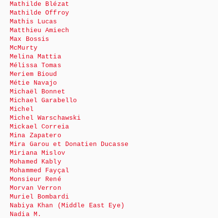
Mathilde Blézat
Mathilde Offroy
Mathis Lucas
Matthieu Amiech
Max Bossis
McMurty
Melina Mattia
Mélissa Tomas
Meriem Bioud
Métie Navajo
Michaël Bonnet
Michael Garabello
Michel
Michel Warschawski
Mickael Correia
Mina Zapatero
Mira Garou et Donatien Ducasse
Miriana Mislov
Mohamed Kably
Mohammed Fayçal
Monsieur René
Morvan Verron
Muriel Bombardi
Nabiya Khan (Middle East Eye)
Nadia M.