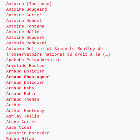
Antoine (Toulouse)
Antoine Bougeard
Antoine Carrer
Antoine Dubost
Antoine Fontana
Antoine Hallé
Antoine Souquet
Antonin Padovani
Antonio Delfini et Simon Le Roulley de
l’observatoire national du droit à la (…)
Apeksha Priyadarshini
Aristide Bostan
Arnaud Dolidier
Arnaud Chastagner
Arnaud Dolidier
Arnaud Kaba
Arnaud Robin
Arnaud Thomas
Arthur
Arthur Fontenay
Ashley Tellis
Atone Carter
Aude Vidal
Augustin Marcader
Babon Hitam