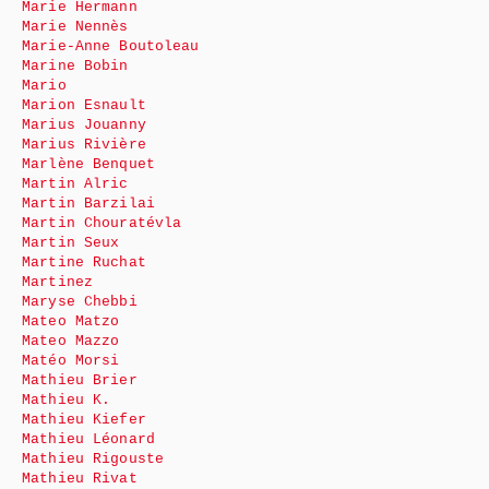
Marie Hermann
Marie Nennès
Marie-Anne Boutoleau
Marine Bobin
Mario
Marion Esnault
Marius Jouanny
Marius Rivière
Marlène Benquet
Martin Alric
Martin Barzilai
Martin Chouratévla
Martin Seux
Martine Ruchat
Martinez
Maryse Chebbi
Mateo Matzo
Mateo Mazzo
Matéo Morsi
Mathieu Brier
Mathieu K.
Mathieu Kiefer
Mathieu Léonard
Mathieu Rigouste
Mathieu Rivat