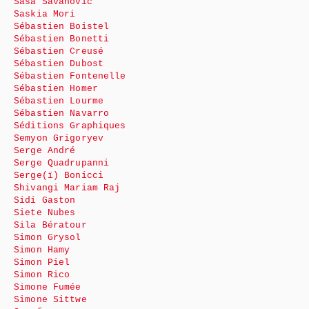
Saša Savanović
Saskia Mori
Sébastien Boistel
Sébastien Bonetti
Sébastien Creusé
Sébastien Dubost
Sébastien Fontenelle
Sébastien Homer
Sébastien Lourme
Sébastien Navarro
Séditions Graphiques
Semyon Grigoryev
Serge André
Serge Quadrupanni
Serge(ï) Bonicci
Shivangi Mariam Raj
Sidi Gaston
Siete Nubes
Sila Bératour
Simon Grysol
Simon Hamy
Simon Piel
Simon Rico
Simone Fumée
Simone Sittwe