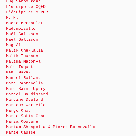
Lug Sembourget
L’équipe de CQFD
L’équipe de AFPDR
M. M.
Macha Berdoulat
Mademoiselle
Maël Galisson
Maël Gallison
Mag Ali
Malik Cheklalia
Malik Tournon
Malima Matonya
Malo Toquet
Manu Makak
Manuel Rolland
Marc Pantanella
Marc Saint-Upéry
Marcel Baudissard
Mareine Doulard
Margaux Wartelle
Margo Chou
Margo Sofia Chou
Maria Couture
Mariam Shengelia & Pierre Bonnevalle
Marie Causse