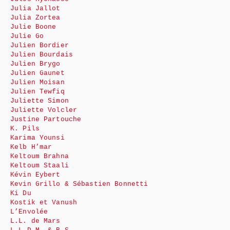
Julia Jallot
Julia Zortea
Julie Boone
Julie Go
Julien Bordier
Julien Bourdais
Julien Brygo
Julien Gaunet
Julien Moisan
Julien Tewfiq
Juliette Simon
Juliette Volcler
Justine Partouche
K. Pils
Karima Younsi
Kelb H’mar
Keltoum Brahna
Keltoum Staali
Kévin Eybert
Kevin Grillo & Sébastien Bonnetti
Ki Du
Kostik et Vanush
L’Envolée
L.L. de Mars