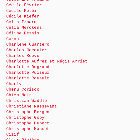
Cécile Février
Cécile Ketbi
Cécile Kiefer
Célia Izoard
Célia Merckens
Céline Pessis
Cerna
Charlène Cuartero
Charles Jacquier
Charles Reeve
Charlotte Aufrez et Régis Arriet
Charlotte Dugrand
Charlotte Puiseux
Charlotte Rouault
Charly
Cheru Corisco
Chien Noir
Christian Waddle
Christiane Passevant
Christophe Bergen
Christophe Goby
Christophe Hubert
Christophe Massot
Cizif