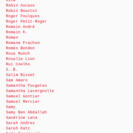
Rita
Robin Ascaso
Robin Bouctot
Roger Foulques
Roger Petit-Roger
Romain André
Romain K.
Roman
Romane Frachon
Roméo Bondon
Rosa Munch
Rosalie Lion
Rui Coelho
S. B.
Salim Bisset
Sam Amaro
Samantha Fougeras
Samantha Lavergnolle
Samuel Gontier
Samuel Mercier
Samy
Samy Ben Abdallah
Sandrine Lana
Sarah Andres
Sarah Katz