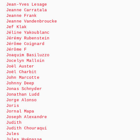
Jean-Yves Lesage
Jeanne Carratala
Jeanne Frank
Jeanne Vandenbroucke
Jef Klak
Jéline Yakoublanc
Jérémy Rubenstein
Jérôme Coignard
Jérôme F
Joaquim Basiluzzo
Jocelyn Malloin
Joël Auster
Joël Charbit
John Marcotte
Johnny Deep
Jonas Schnyder
Jonathan Ludd
Jorge Alonso
Joris
Jornal Mapa
Joseph Alexandre
Judith
Judith Chouraqui
Jules
Jules Hyénasse