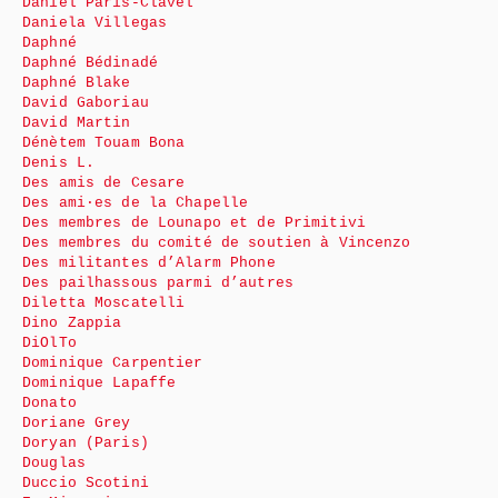
Daniel Paris-Clavel
Daniela Villegas
Daphné
Daphné Bédinadé
Daphné Blake
David Gaboriau
David Martin
Dénètem Touam Bona
Denis L.
Des amis de Cesare
Des ami·es de la Chapelle
Des membres de Lounapo et de Primitivi
Des membres du comité de soutien à Vincenzo
Des militantes d’Alarm Phone
Des pailhassous parmi d’autres
Diletta Moscatelli
Dino Zappia
DiOlTo
Dominique Carpentier
Dominique Lapaffe
Donato
Doriane Grey
Doryan (Paris)
Douglas
Duccio Scotini