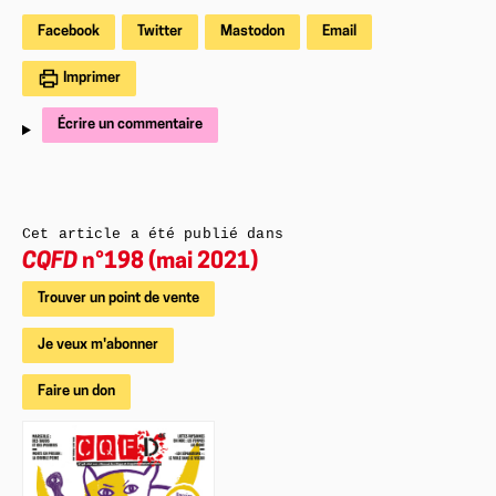
Facebook
Twitter
Mastodon
Email
Imprimer
Écrire un commentaire
Cet article a été publié dans
CQFD
n°198 (mai 2021)
Trouver un point de vente
Je veux m'abonner
Faire un don