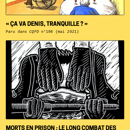
« ÇA VA DENIS, TRANQUILLE ? »
Paru dans
CQFD
n°198 (mai 2021)
MORTS EN PRISON : LE LONG COMBAT DES