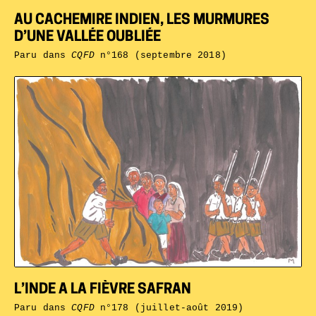
AU CACHEMIRE INDIEN, LES MURMURES
D’UNE VALLÉE OUBLIÉE
Paru dans
CQFD
n°168 (septembre 2018)
L’INDE A LA FIÈVRE SAFRAN
Paru dans
CQFD
n°178 (juillet-août 2019)