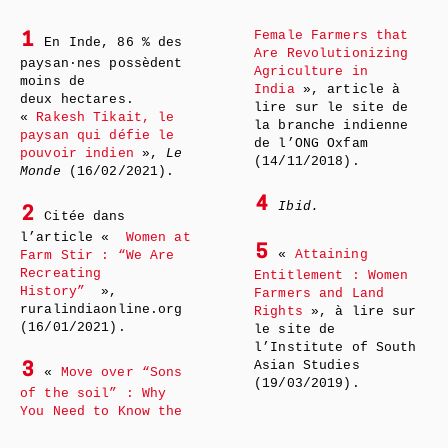
Female Farmers that
1
En Inde, 86 % des
Are Revolutionizing
paysan·nes possèdent
Agriculture in
moins de
India
», article à
deux hectares.
lire sur le site de
«
Rakesh Tikait, le
la branche indienne
paysan qui défie le
de l’ONG Oxfam
pouvoir indien
»,
Le
(14/11/2018).
Monde
(16/02/2021).
4
Ibid.
2
Citée dans
l’article «
Women at
5
«
Attaining
Farm Stir : “We Are
Recreating
Entitlement : Women
History”
»,
Farmers and Land
ruralindiaonline.org
Rights
», à lire sur
(16/01/2021).
le site de
l’Institute of South
Asian Studies
3
«
Move over “Sons
(19/03/2019).
of the soil” : Why
You Need to Know the