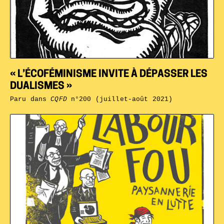
« L’ÉCOFÉMINISME INVITE À DÉPASSER LES
DUALISMES »
Paru dans
CQFD
n°200 (juillet-août 2021)