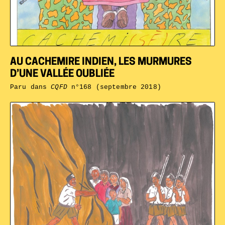
AU CACHEMIRE INDIEN, LES MURMURES
D’UNE VALLÉE OUBLIÉE
Paru dans
CQFD
n°168 (septembre 2018)