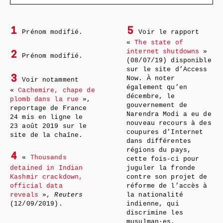
1
5
Prénom modifié.
Voir le rapport
«
The state of
internet shutdowns
»
2
Prénom modifié.
(08/07/19) disponible
sur le site d’Access
3
Now. À noter
Voir notamment
également qu’en
«
Cachemire, chape de
décembre, le
plomb dans la rue
»,
gouvernement de
reportage de France
Narendra Modi a eu de
24 mis en ligne le
nouveau recours à des
23 août 2019 sur le
coupures d’Internet
site de la chaîne.
dans différentes
régions du pays,
4
«
Thousands
cette fois-ci pour
detained in Indian
juguler la fronde
Kashmir crackdown,
contre son projet de
official data
réforme de l’accès à
reveals
»,
Reuters
la nationalité
(12/09/2019).
indienne, qui
discrimine les
musulman·es.