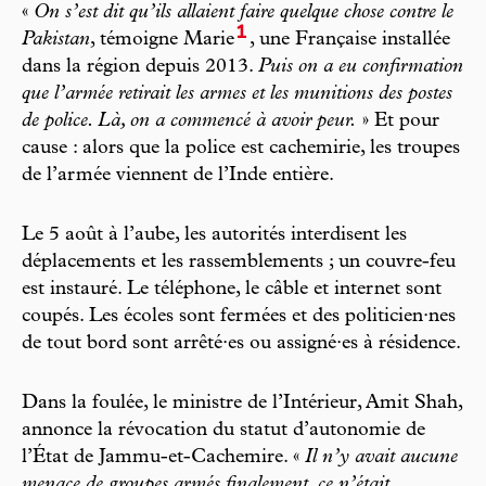
«
On s’est dit qu’ils allaient faire quelque chose contre le
1
Pakistan
, témoigne Marie
, une Française installée
dans la région depuis 2013.
Puis on a eu confirmation
que l’armée retirait les armes et les munitions des postes
de police. Là, on a commencé à avoir peur.
» Et pour
cause : alors que la police est cachemirie, les troupes
de l’armée viennent de l’Inde entière.
Le 5 août à l’aube, les autorités interdisent les
déplacements et les rassemblements ; un couvre-feu
est instauré. Le téléphone, le câble et internet sont
coupés. Les écoles sont fermées et des politicien·nes
de tout bord sont arrêté·es ou assigné·es à résidence.
Dans la foulée, le ministre de l’Intérieur, Amit Shah,
annonce la révocation du statut d’autonomie de
l’État de Jammu-et-Cachemire. «
Il n’y avait aucune
menace de groupes armés finalement, ce n’était