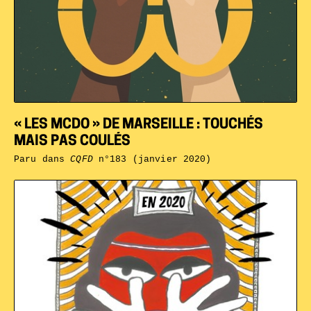
« LES MCDO » DE MARSEILLE : TOUCHÉS
MAIS PAS COULÉS
Paru dans
CQFD
n°183 (janvier 2020)