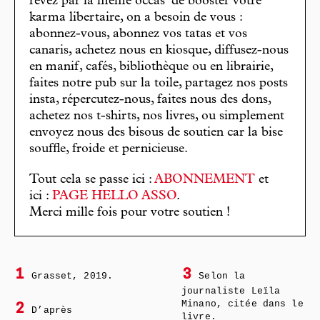
rêvez par la même occas’ de booster votre
karma libertaire, on a besoin de vous :
abonnez-vous, abonnez vos tatas et vos
canaris, achetez nous en kiosque, diffusez-nous
en manif, cafés, bibliothèque ou en librairie,
faites notre pub sur la toile, partagez nos posts
insta, répercutez-nous, faites nous des dons,
achetez nos t-shirts, nos livres, ou simplement
envoyez nous des bisous de soutien car la bise
souffle, froide et pernicieuse.
Tout cela se passe ici :
ABONNEMENT
et
ici :
PAGE HELLO ASSO
.
Merci mille fois pour votre soutien !
1
3
Grasset, 2019.
Selon la
journaliste Leïla
Minano, citée dans le
2
D’après
livre.