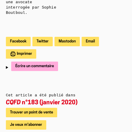
une avocate
interrogée par Sophie
Boutboul.
Facebook
Twitter
Mastodon
Email
Imprimer
Écrire un commentaire
Cet article a été publié dans
CQFD
n°183 (janvier 2020)
Trouver un point de vente
Je veux m'abonner