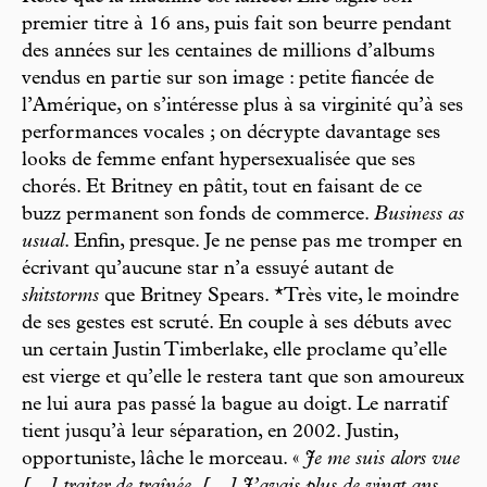
premier titre à 16 ans, puis fait son beurre pendant
des années sur les centaines de millions d’albums
vendus en partie sur son image : petite fiancée de
l’Amérique, on s’intéresse plus à sa virginité qu’à ses
performances vocales ; on décrypte davantage ses
looks de femme enfant hypersexualisée que ses
chorés. Et Britney en pâtit, tout en faisant de ce
buzz permanent son fonds de commerce.
Business as
usual
. Enfin, presque. Je ne pense pas me tromper en
écrivant qu’aucune star n’a essuyé autant de
shitstorms
que Britney Spears. *Très vite, le moindre
de ses gestes est scruté. En couple à ses débuts avec
un certain Justin Timberlake, elle proclame qu’elle
est vierge et qu’elle le restera tant que son amoureux
ne lui aura pas passé la bague au doigt. Le narratif
tient jusqu’à leur séparation, en 2002. Justin,
opportuniste, lâche le morceau. «
Je me suis alors vue
[…] traiter de traînée. […] J’avais plus de vingt ans,