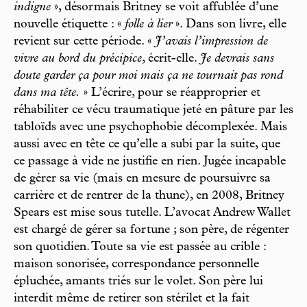
indigne
», désormais Britney se voit affublée d’une
nouvelle étiquette : «
folle à lier
». Dans son livre, elle
revient sur cette période. «
J’avais l’impression de
vivre au bord du précipice
, écrit-elle.
Je devrais sans
doute garder ça pour moi mais ça ne tournait pas rond
dans ma tête.
» L’écrire, pour se réapproprier et
réhabiliter ce vécu traumatique jeté en pâture par les
tabloïds avec une psychophobie décomplexée. Mais
aussi avec en tête ce qu’elle a subi par la suite, que
ce passage à vide ne justifie en rien. Jugée incapable
de gérer sa vie (mais en mesure de poursuivre sa
carrière et de rentrer de la thune), en 2008, Britney
Spears est mise sous tutelle. L’avocat Andrew Wallet
est chargé de gérer sa fortune ; son père, de régenter
son quotidien. Toute sa vie est passée au crible :
maison sonorisée, correspondance personnelle
épluchée, amants triés sur le volet. Son père lui
interdit même de retirer son stérilet et la fait