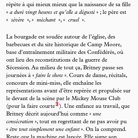
répète à qui mieux mieux que la naissance de sa fille
«
a duré vingt heures et qu’elle a dégusté
» ; le père est
«
sévère
», «
méchant
», «
cruel
».
La bourgade est soudée autour de l’église, des
barbecues et du site historique de Camp Moore,
base d’entraînement militaire des Confédérés, où
ont lieu des reconstitutions de la guerre de
Sécession. Au milieu de tout ça, Britney passe ses
journées à «
faire le show
». Cours de danse, récitals,
concours de mini-miss, elle enchaîne les
représentations avant d’être repérée et propulsée sur
le devant de la scène par le Mickey Mouse Club
3
(pour la faire courte
). Une enfance au travail, que
Britney décrit aujourd’hui comme «
une
consécration
», tout en regrettant de ne pas avoir pu
«
être tout simplement une enfant
». On la comprend.
Reste que la machine est lancée. Elle signe son