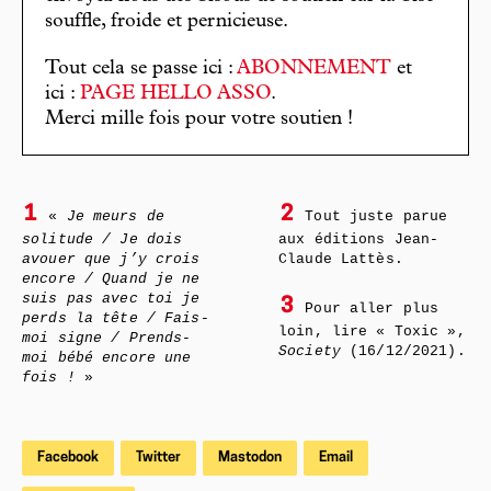
souffle, froide et pernicieuse.
Tout cela se passe ici :
ABONNEMENT
et
ici :
PAGE HELLO ASSO
.
Merci mille fois pour votre soutien !
1
2
«
Je meurs de
Tout juste parue
solitude / Je dois
aux éditions Jean-
avouer que j’y crois
Claude Lattès.
encore / Quand je ne
suis pas avec toi je
3
Pour aller plus
perds la tête / Fais-
loin, lire « Toxic »,
moi signe / Prends-
Society
(16/12/2021).
moi bébé encore une
fois !
»
Facebook
Twitter
Mastodon
Email