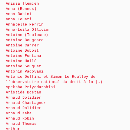
Anissa Tlemcen
Anna (Rennes)
Anna Bahini
Anna Touati
Annabelle Perrin
Anne-Leïla Ollivier
Antoine (Toulouse)
Antoine Bougeard
Antoine Carrer
Antoine Dubost
Antoine Fontana
Antoine Hallé
Antoine Souquet
Antonin Padovani
Antonio Delfini et Simon Le Roulley de
l’observatoire national du droit à la (…)
Apeksha Priyadarshini
Aristide Bostan
Arnaud Dolidier
Arnaud Chastagner
Arnaud Dolidier
Arnaud Kaba
Arnaud Robin
Arnaud Thomas
Arthur