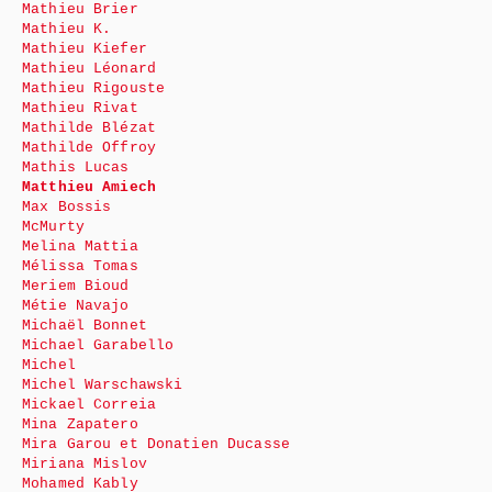
Mathieu Brier
Mathieu K.
Mathieu Kiefer
Mathieu Léonard
Mathieu Rigouste
Mathieu Rivat
Mathilde Blézat
Mathilde Offroy
Mathis Lucas
Matthieu Amiech
Max Bossis
McMurty
Melina Mattia
Mélissa Tomas
Meriem Bioud
Métie Navajo
Michaël Bonnet
Michael Garabello
Michel
Michel Warschawski
Mickael Correia
Mina Zapatero
Mira Garou et Donatien Ducasse
Miriana Mislov
Mohamed Kably