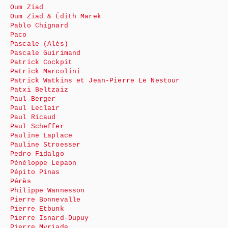
Oum Ziad
Oum Ziad & Édith Marek
Pablo Chignard
Paco
Pascale (Alès)
Pascale Guirimand
Patrick Cockpit
Patrick Marcolini
Patrick Watkins et Jean-Pierre Le Nestour
Patxi Beltzaiz
Paul Berger
Paul Leclair
Paul Ricaud
Paul Scheffer
Pauline Laplace
Pauline Stroesser
Pedro Fidalgo
Pénéloppe Lepaon
Pépito Pinas
Pérès
Philippe Wannesson
Pierre Bonnevalle
Pierre Etbunk
Pierre Isnard-Dupuy
Pierre Myriade