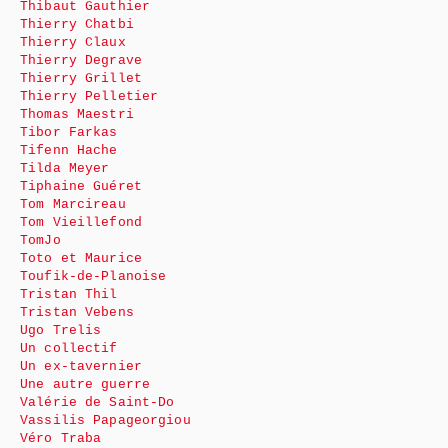
Thibaut Gauthier
Thierry Chatbi
Thierry Claux
Thierry Degrave
Thierry Grillet
Thierry Pelletier
Thomas Maestri
Tibor Farkas
Tifenn Hache
Tilda Meyer
Tiphaine Guéret
Tom Marcireau
Tom Vieillefond
TomJo
Toto et Maurice
Toufik-de-Planoise
Tristan Thil
Tristan Vebens
Ugo Trelis
Un collectif
Un ex-tavernier
Une autre guerre
Valérie de Saint-Do
Vassilis Papageorgiou
Véro Traba