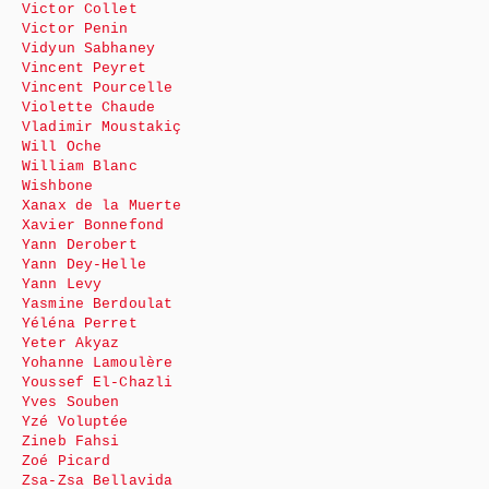
Victor Collet
Victor Penin
Vidyun Sabhaney
Vincent Peyret
Vincent Pourcelle
Violette Chaude
Vladimir Moustakiç
Will Oche
William Blanc
Wishbone
Xanax de la Muerte
Xavier Bonnefond
Yann Derobert
Yann Dey-Helle
Yann Levy
Yasmine Berdoulat
Yéléna Perret
Yeter Akyaz
Yohanne Lamoulère
Youssef El-Chazli
Yves Souben
Yzé Voluptée
Zineb Fahsi
Zoé Picard
Zsa-Zsa Bellavida