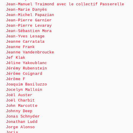
Jean-Manuel Traimond avec le collectif Passerelle
Jean-Marie Danyès
Jean-Michel Papazian
Jean-Pierre Garnier
Jean-Pierre Levaray
Jean-Sébastien Mora
Jean-Yves Lesage
Jeanne Carratala
Jeanne Frank
Jeanne Vandenbroucke
Jef Klak
Jéline Yakoublanc
Jérémy Rubenstein
Jérôme Coignard
Jérôme F
Joaquim Basiluzzo
Jocelyn Malloin
Joël Auster
Joël Charbit
John Marcotte
Johnny Deep
Jonas Schnyder
Jonathan Ludd
Jorge Alonso
Joris