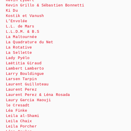
Kévin Eybert
Kevin Grillo & Sébastien Bonnetti
Ki Du
Kostik et Vanush
L’Envolée
L.L. de Mars
L.L.D.M. & B.S
La Maltournée
La Quadrature du Net
La Rotative
La Sellette
Lady Pyélo
Laëtitia Giraud
Lambert Lamberto
Larry Bouldingue
Larsen Tarpin
Laurent Guilloteau
Laurent Perez
Laurent Perez & Léna Rosada
Laury Garcia Haouji
le Cresadt
Léa Finke
Leila al-Shami
Leila Chaix
Leila Porcher