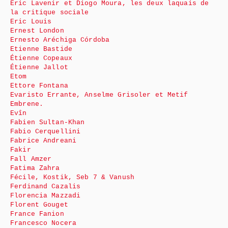
Éric Lavenir et Diogo Moura, les deux laquais de
la critique sociale
Eric Louis
Ernest London
Ernesto Aréchiga Córdoba
Etienne Bastide
Étienne Copeaux
Étienne Jallot
Etom
Ettore Fontana
Evaristo Errante, Anselme Grisoler et Metif
Embrene.
Evîn
Fabien Sultan-Khan
Fabio Cerquellini
Fabrice Andreani
Fakir
Fall Amzer
Fatima Zahra
Fécile, Kostik, Seb 7 & Vanush
Ferdinand Cazalis
Florencia Mazzadi
Florent Gouget
France Fanion
Francesco Nocera