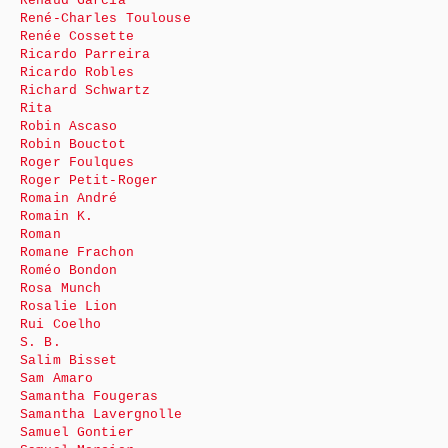
Renaud Garcia
René-Charles Toulouse
Renée Cossette
Ricardo Parreira
Ricardo Robles
Richard Schwartz
Rita
Robin Ascaso
Robin Bouctot
Roger Foulques
Roger Petit-Roger
Romain André
Romain K.
Roman
Romane Frachon
Roméo Bondon
Rosa Munch
Rosalie Lion
Rui Coelho
S. B.
Salim Bisset
Sam Amaro
Samantha Fougeras
Samantha Lavergnolle
Samuel Gontier