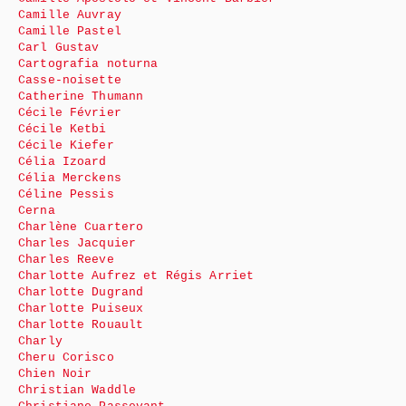
Camille Auvray
Camille Pastel
Carl Gustav
Cartografia noturna
Casse-noisette
Catherine Thumann
Cécile Février
Cécile Ketbi
Cécile Kiefer
Célia Izoard
Célia Merckens
Céline Pessis
Cerna
Charlène Cuartero
Charles Jacquier
Charles Reeve
Charlotte Aufrez et Régis Arriet
Charlotte Dugrand
Charlotte Puiseux
Charlotte Rouault
Charly
Cheru Corisco
Chien Noir
Christian Waddle