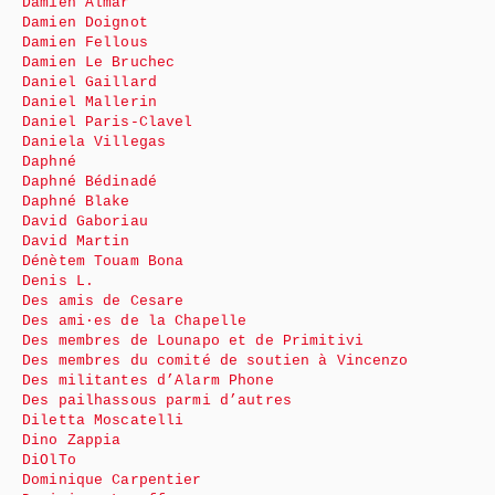
Damien Almar
Damien Doignot
Damien Fellous
Damien Le Bruchec
Daniel Gaillard
Daniel Mallerin
Daniel Paris-Clavel
Daniela Villegas
Daphné
Daphné Bédinadé
Daphné Blake
David Gaboriau
David Martin
Dénètem Touam Bona
Denis L.
Des amis de Cesare
Des ami·es de la Chapelle
Des membres de Lounapo et de Primitivi
Des membres du comité de soutien à Vincenzo
Des militantes d’Alarm Phone
Des pailhassous parmi d’autres
Diletta Moscatelli
Dino Zappia
DiOlTo
Dominique Carpentier