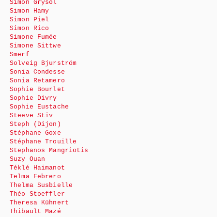
Simon Grysol
Simon Hamy
Simon Piel
Simon Rico
Simone Fumée
Simone Sittwe
Smerf
Solveig Bjurström
Sonia Condesse
Sonia Retamero
Sophie Bourlet
Sophie Divry
Sophie Eustache
Steeve Stiv
Steph (Dijon)
Stéphane Goxe
Stéphane Trouille
Stephanos Mangriotis
Suzy Ouan
Téklé Haimanot
Telma Febrero
Thelma Susbielle
Théo Stoeffler
Theresa Kühnert
Thibault Mazé