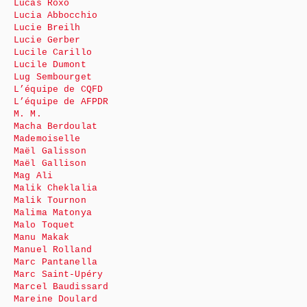
Lucas Roxo
Lucia Abbocchio
Lucie Breilh
Lucie Gerber
Lucile Carillo
Lucile Dumont
Lug Sembourget
L’équipe de CQFD
L’équipe de AFPDR
M. M.
Macha Berdoulat
Mademoiselle
Maël Galisson
Maël Gallison
Mag Ali
Malik Cheklalia
Malik Tournon
Malima Matonya
Malo Toquet
Manu Makak
Manuel Rolland
Marc Pantanella
Marc Saint-Upéry
Marcel Baudissard
Mareine Doulard