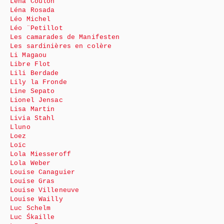
Léna Coulon
Léna Rosada
Léo Michel
Léo ¨Petillot
Les camarades de Manifesten
Les sardinières en colère
Li Magaou
Libre Flot
Lili Berdade
Lily la Fronde
Line Sepato
Lionel Jensac
Lisa Martin
Livia Stahl
Lluno
Loez
Loïc
Lola Miesseroff
Lola Weber
Louise Canaguier
Louise Gras
Louise Villeneuve
Louise Wailly
Luc Schelm
Luc Śkaille