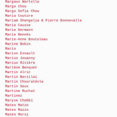
Margaux Wartelle
Margo Chou
Margo Sofia Chou
Maria Couture
Mariam Shengelia & Pierre Bonnevalle
Marie Causse
Marie Hermann
Marie Nennès
Marie-Anne Boutoleau
Marine Bobin
Mario
Marion Esnault
Marius Jouanny
Marius Rivière
Marlène Benquet
Martin Alric
Martin Barzilai
Martin Chouratévla
Martin Seux
Martine Ruchat
Martinez
Maryse Chebbi
Mateo Matzo
Mateo Mazzo
Matéo Morsi