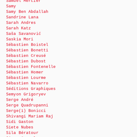
Samuel Mercier
Samy
Samy Ben Abdallah
Sandrine Lana
Sarah Andres
Sarah Katz
Saša Savanović
Saskia Mori
Sébastien Boistel
Sébastien Bonetti
Sébastien Creusé
Sébastien Dubost
Sébastien Fontenelle
Sébastien Homer
Sébastien Lourme
Sébastien Navarro
Séditions Graphiques
Semyon Grigoryev
Serge André
Serge Quadrupanni
Serge(ï) Bonicci
Shivangi Mariam Raj
Sidi Gaston
Siete Nubes
Sila Bératour