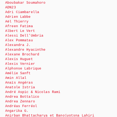
Aboubakar Soumahoro
ADN23
Adri Ciambarella
Adrien Labbe
Aël Thierry
Afreen Fatima
Albert Le Vert
Alessi Dell’Umbria
Alex Pommatau
Alexandra J.
Alexandre Hyacinthe
Alexane Brochard
Alexis Huguet
Alexis Vernier
Alphonse Labrique
Amélie Sanft
Amin Allal
Anaïs Angéras
Anatole Istria
André Aspic & Nicolas Rami
Andrea Bottalico
Andrea Zennaro
Andréas Ferréol
Angarika G.
Anirban Bhattacharya et Banojyotsna Lahiri