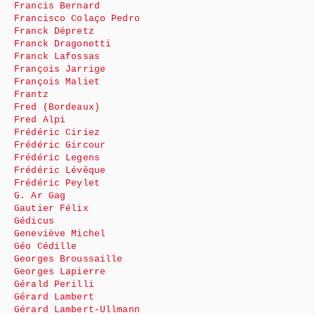
Francis Bernard
Francisco Colaço Pedro
Franck Dépretz
Franck Dragonetti
Franck Lafossas
François Jarrige
François Maliet
Frantz
Fred (Bordeaux)
Fred Alpi
Frédéric Ciriez
Frédéric Gircour
Frédéric Legens
Frédéric Lévêque
Frédéric Peylet
G. Ar Gag
Gautier Félix
Gédicus
Geneviève Michel
Géo Cédille
Georges Broussaille
Georges Lapierre
Gérald Perilli
Gérard Lambert
Gérard Lambert-Ullmann