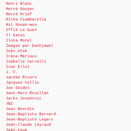
Henri Blanc
Hervé Gouyer
Hervé Krief
Hilda Ciambarella
Hsi Hsuan-wou
Iffik Le Guen
Il Ganzo
Ilona Morel
Images par Dankjewel
Inès Atek
Irène Mériaux
Isabelle Carcelli
Ivan Ellul
J. V.
Jacobo Rivero
Jacques Collin
Jan Seidel
Jann-Marc Rouillan
Jarko Jovanovic
JBZ
Jean Bourdin
Jean-Baptiste Bernard
Jean-Baptiste Legars
Jean-Claude Leyraud
Jean-Loup