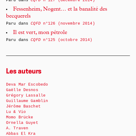
Paru dans
CQFD
n°127 (décembre 2014)
Fessenheim, Nogent… et la banalité des
becquerels
Paru dans
CQFD
n°126 (novembre 2014)
Il est vert, mon pétrole
Paru dans
CQFD
n°125 (octobre 2014)
Les auteurs
Deva Mar Escobedo
Gaëlle Desnos
Grégory Lassalle
Guillaume Gamblin
Jérôme Baschet
Lu & Vio
Momo Brücke
Ornella Guyet
A. Traven
Abbas El Kra