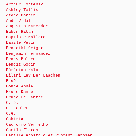
Arthur Fontenay
Ashley Tellis
Atone Carter
Aude Vidal
Augustin Marcader
Babon Hitam
Baptiste Mollard
Basile Pévin
Benedikt Geiger
Benjamin Fernández
Benny Bulben
Benoît Godin
Bérénice Kalo
Bilani Ley Ben Laachen
BLeD
Bonne Année
Bruno Dante
Bruno Le Dantec
C. D.
C. Roulet
C.G.
Cabiria
Cachorro Vermelho
Camila Flores
Camille Apostolo et Vincent Barbier