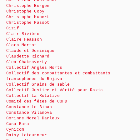
Christiane Passevant
Christophe Bergen
Christophe Goby
Christophe Hubert
Christophe Massot
Cizif
Clair Rivière
Claire Feasson
Clara Martot
Claude et Dominique
Claudette Richard
Clea Chakraverty
Collectif Angles Morts
Collectif des combattantes et combattants
francophones du Rojava
Collectif Grains de sable
Collectif Justice et Vérité pour Razia
Collectif La Rotative
Comité des fêtes de CQFD
Constance Le Bihan
Constance Vilanova
Corinne Morel Darleux
Cosa Rara
Cynicom
Daisy Letourneur