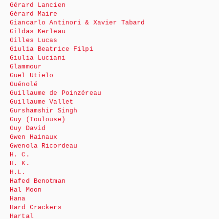
Gérard Lancien
Gérard Maire
Giancarlo Antinori & Xavier Tabard
Gildas Kerleau
Gilles Lucas
Giulia Beatrice Filpi
Giulia Luciani
Glammour
Guel Utielo
Guénolé
Guillaume de Poinzéreau
Guillaume Vallet
Gurshamshir Singh
Guy (Toulouse)
Guy David
Gwen Hainaux
Gwenola Ricordeau
H. C.
H. K.
H.L.
Hafed Benotman
Hal Moon
Hana
Hard Crackers
Hartal