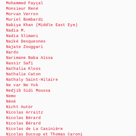
Mohammed Fayçal
Monsieur René
Morvan Verron
Muriel Bombardi
Nabiya Khan (Middle East Eye)
Nadia M.
Nadia Slimani
Naïké Desquesnes
Najate Zouggari
Nardo
Narimane Baba Aïssa
Nassir Safi
Nathalia Kloos
Nathalie Caton
Nathaly Saint-Hilaire
Ne var Ne Yok
Nedjib Sidi Moussa
Nemo
Néné
Nicht Autör
Nicolas Arraitz
Nicolas Bérard
Nicolas Bérard
Nicolas de La Casinière
Nicolas Ducoup et Thomas Caroni