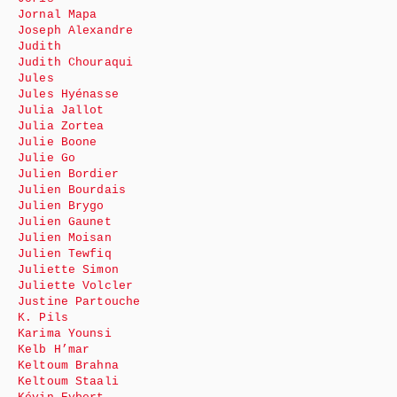
Jornal Mapa
Joseph Alexandre
Judith
Judith Chouraqui
Jules
Jules Hyénasse
Julia Jallot
Julia Zortea
Julie Boone
Julie Go
Julien Bordier
Julien Bourdais
Julien Brygo
Julien Gaunet
Julien Moisan
Julien Tewfiq
Juliette Simon
Juliette Volcler
Justine Partouche
K. Pils
Karima Younsi
Kelb H’mar
Keltoum Brahna
Keltoum Staali