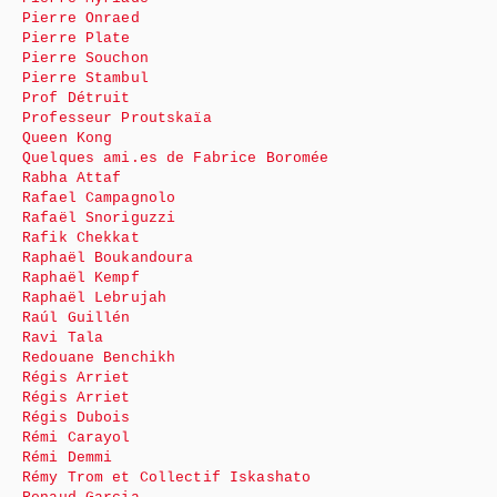
Pierre Onraed
Pierre Plate
Pierre Souchon
Pierre Stambul
Prof Détruit
Professeur Proutskaïa
Queen Kong
Quelques ami.es de Fabrice Boromée
Rabha Attaf
Rafael Campagnolo
Rafaël Snoriguzzi
Rafik Chekkat
Raphaël Boukandoura
Raphaël Kempf
Raphaël Lebrujah
Raúl Guillén
Ravi Tala
Redouane Benchikh
Régis Arriet
Régis Arriet
Régis Dubois
Rémi Carayol
Rémi Demmi
Rémy Trom et Collectif Iskashato