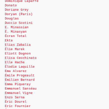
Dominique Lapaffe
Donato
Doriane Grey
Doryan (Paris)
Douglas
Duccio Scotini
E. Minassian
É. Minasyan
Écran Total
Ekta
Elias Zabalia
Élie Marek
Eliott Dognon
Elisa Cecchinato
Elle Hache
Élodie Laquille
Ema Alvarez
Émile Progeault
Émilien Bernard
Emma Piqueray
Emmanuel Sanséau
Emmanuel Vigne
Enzo Serna
Éric Dourel
Eric Fournier