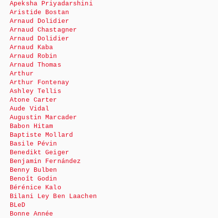
Apeksha Priyadarshini
Aristide Bostan
Arnaud Dolidier
Arnaud Chastagner
Arnaud Dolidier
Arnaud Kaba
Arnaud Robin
Arnaud Thomas
Arthur
Arthur Fontenay
Ashley Tellis
Atone Carter
Aude Vidal
Augustin Marcader
Babon Hitam
Baptiste Mollard
Basile Pévin
Benedikt Geiger
Benjamin Fernández
Benny Bulben
Benoît Godin
Bérénice Kalo
Bilani Ley Ben Laachen
BLeD
Bonne Année