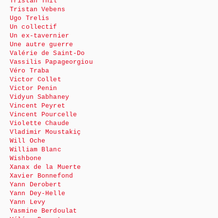
Tristan Thil
Tristan Vebens
Ugo Trelis
Un collectif
Un ex-tavernier
Une autre guerre
Valérie de Saint-Do
Vassilis Papageorgiou
Véro Traba
Victor Collet
Victor Penin
Vidyun Sabhaney
Vincent Peyret
Vincent Pourcelle
Violette Chaude
Vladimir Moustakiç
Will Oche
William Blanc
Wishbone
Xanax de la Muerte
Xavier Bonnefond
Yann Derobert
Yann Dey-Helle
Yann Levy
Yasmine Berdoulat