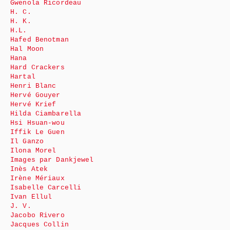
Gwenola Ricordeau
H. C.
H. K.
H.L.
Hafed Benotman
Hal Moon
Hana
Hard Crackers
Hartal
Henri Blanc
Hervé Gouyer
Hervé Krief
Hilda Ciambarella
Hsi Hsuan-wou
Iffik Le Guen
Il Ganzo
Ilona Morel
Images par Dankjewel
Inès Atek
Irène Mériaux
Isabelle Carcelli
Ivan Ellul
J. V.
Jacobo Rivero
Jacques Collin