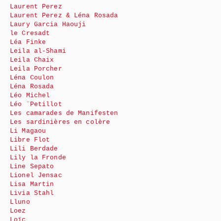
Laurent Perez
Laurent Perez & Léna Rosada
Laury Garcia Haouji
le Cresadt
Léa Finke
Leila al-Shami
Leila Chaix
Leila Porcher
Léna Coulon
Léna Rosada
Léo Michel
Léo ¨Petillot
Les camarades de Manifesten
Les sardinières en colère
Li Magaou
Libre Flot
Lili Berdade
Lily la Fronde
Line Sepato
Lionel Jensac
Lisa Martin
Livia Stahl
Lluno
Loez
Loïc