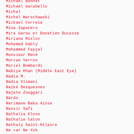
Michaël Bonnet
Michael Garabello
Michel
Michel Warschawski
Mickael Correia
Mina Zapatero
Mira Garou et Donatien Ducasse
Miriana Mislov
Mohamed Kably
Mohammed Fayçal
Monsieur René
Morvan Verron
Muriel Bombardi
Nabiya Khan (Middle East Eye)
Nadia M.
Nadia Slimani
Naïké Desquesnes
Najate Zouggari
Nardo
Narimane Baba Aïssa
Nassir Safi
Nathalia Kloos
Nathalie Caton
Nathaly Saint-Hilaire
Ne var Ne Yok