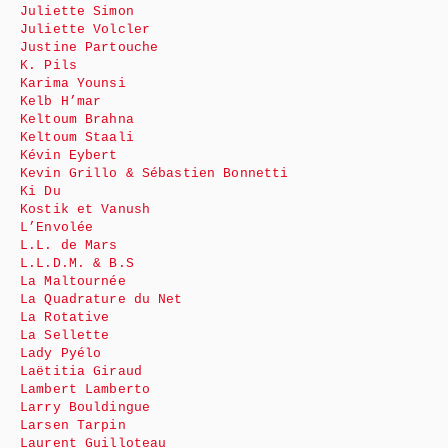
Juliette Simon
Juliette Volcler
Justine Partouche
K. Pils
Karima Younsi
Kelb H’mar
Keltoum Brahna
Keltoum Staali
Kévin Eybert
Kevin Grillo & Sébastien Bonnetti
Ki Du
Kostik et Vanush
L’Envolée
L.L. de Mars
L.L.D.M. & B.S
La Maltournée
La Quadrature du Net
La Rotative
La Sellette
Lady Pyélo
Laëtitia Giraud
Lambert Lamberto
Larry Bouldingue
Larsen Tarpin
Laurent Guilloteau