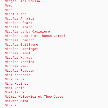
Nedjib Sidi Moussa
Nemo
Néné
Nicht Autör
Nicolas Arraitz
Nicolas Bérard
Nicolas Bérard
Nicolas de La Casinière
Nicolas Ducoup et Thomas Caroni
Nicolas Framont
Nicolas Guillaume
Nicolas Haeringer
Nicolas Jaoul
Nicolas Marvey
Nicolas Norrito
Nicolas Rami
Nicolas Rousson
Niel Kadereit
Nina Faure
Nina Hubinet
Noël Godin
Noël Tardif
Noémie Wojtowicz et Théo Jacob
Nolwenn Alba
Olga Z.