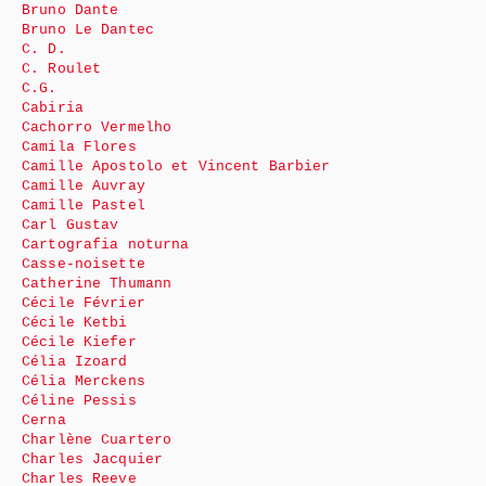
Bruno Dante
Bruno Le Dantec
C. D.
C. Roulet
C.G.
Cabiria
Cachorro Vermelho
Camila Flores
Camille Apostolo et Vincent Barbier
Camille Auvray
Camille Pastel
Carl Gustav
Cartografia noturna
Casse-noisette
Catherine Thumann
Cécile Février
Cécile Ketbi
Cécile Kiefer
Célia Izoard
Célia Merckens
Céline Pessis
Cerna
Charlène Cuartero
Charles Jacquier
Charles Reeve