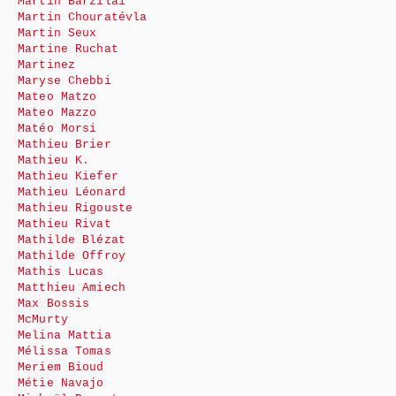
Martin Barzilai
Martin Chouratévla
Martin Seux
Martine Ruchat
Martinez
Maryse Chebbi
Mateo Matzo
Mateo Mazzo
Matéo Morsi
Mathieu Brier
Mathieu K.
Mathieu Kiefer
Mathieu Léonard
Mathieu Rigouste
Mathieu Rivat
Mathilde Blézat
Mathilde Offroy
Mathis Lucas
Matthieu Amiech
Max Bossis
McMurty
Melina Mattia
Mélissa Tomas
Meriem Bioud
Métie Navajo