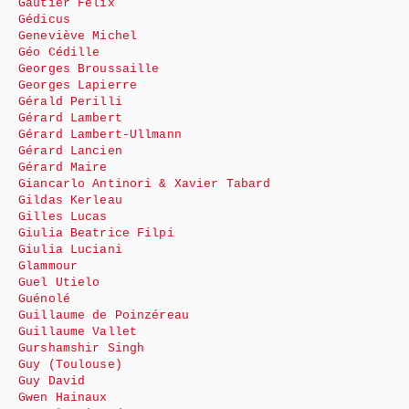
Gautier Félix
Gédicus
Geneviève Michel
Géo Cédille
Georges Broussaille
Georges Lapierre
Gérald Perilli
Gérard Lambert
Gérard Lambert-Ullmann
Gérard Lancien
Gérard Maire
Giancarlo Antinori & Xavier Tabard
Gildas Kerleau
Gilles Lucas
Giulia Beatrice Filpi
Giulia Luciani
Glammour
Guel Utielo
Guénolé
Guillaume de Poinzéreau
Guillaume Vallet
Gurshamshir Singh
Guy (Toulouse)
Guy David
Gwen Hainaux