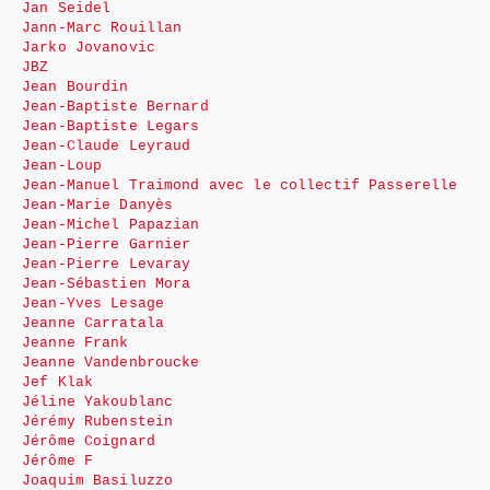
Jan Seidel
Jann-Marc Rouillan
Jarko Jovanovic
JBZ
Jean Bourdin
Jean-Baptiste Bernard
Jean-Baptiste Legars
Jean-Claude Leyraud
Jean-Loup
Jean-Manuel Traimond avec le collectif Passerelle
Jean-Marie Danyès
Jean-Michel Papazian
Jean-Pierre Garnier
Jean-Pierre Levaray
Jean-Sébastien Mora
Jean-Yves Lesage
Jeanne Carratala
Jeanne Frank
Jeanne Vandenbroucke
Jef Klak
Jéline Yakoublanc
Jérémy Rubenstein
Jérôme Coignard
Jérôme F
Joaquim Basiluzzo