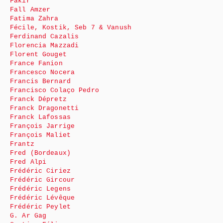
Fakir
Fall Amzer
Fatima Zahra
Fécile, Kostik, Seb 7 & Vanush
Ferdinand Cazalis
Florencia Mazzadi
Florent Gouget
France Fanion
Francesco Nocera
Francis Bernard
Francisco Colaço Pedro
Franck Dépretz
Franck Dragonetti
Franck Lafossas
François Jarrige
François Maliet
Frantz
Fred (Bordeaux)
Fred Alpi
Frédéric Ciriez
Frédéric Gircour
Frédéric Legens
Frédéric Lévêque
Frédéric Peylet
G. Ar Gag