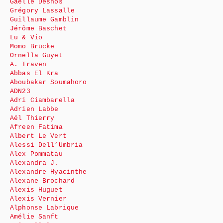
Gaëlle Desnos
Grégory Lassalle
Guillaume Gamblin
Jérôme Baschet
Lu & Vio
Momo Brücke
Ornella Guyet
A. Traven
Abbas El Kra
Aboubakar Soumahoro
ADN23
Adri Ciambarella
Adrien Labbe
Aël Thierry
Afreen Fatima
Albert Le Vert
Alessi Dell’Umbria
Alex Pommatau
Alexandra J.
Alexandre Hyacinthe
Alexane Brochard
Alexis Huguet
Alexis Vernier
Alphonse Labrique
Amélie Sanft