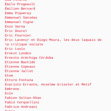
Émile Progeault
Émilien Bernard
Emma Piqueray
Emmanuel Sanséau
Emmanuel Vigne
Enzo Serna
Éric Dourel
Eric Fournier
Éric Lavenir et Diogo Moura, les deux laquais de
la critique sociale
Eric Louis
Ernest London
Ernesto Aréchiga Córdoba
Etienne Bastide
Étienne Copeaux
Étienne Jallot
Etom
Ettore Fontana
Evaristo Errante, Anselme Grisoler et Metif
Embrene.
Evîn
Fabien Sultan-Khan
Fabio Cerquellini
Fabrice Andreani