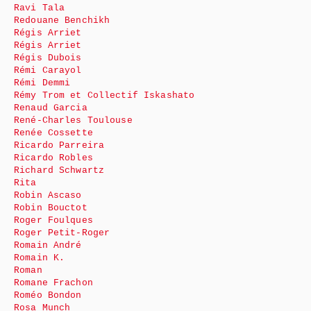
Ravi Tala
Redouane Benchikh
Régis Arriet
Régis Arriet
Régis Dubois
Rémi Carayol
Rémi Demmi
Rémy Trom et Collectif Iskashato
Renaud Garcia
René-Charles Toulouse
Renée Cossette
Ricardo Parreira
Ricardo Robles
Richard Schwartz
Rita
Robin Ascaso
Robin Bouctot
Roger Foulques
Roger Petit-Roger
Romain André
Romain K.
Roman
Romane Frachon
Roméo Bondon
Rosa Munch