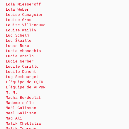
Lola Miesseroff
Lola Weber
Louise Canaguier
Louise Gras
Louise Villeneuve
Louise Wailly
Luc Schelm
Luc Śkaille
Lucas Roxo
Lucia Abbocchio
Lucie Breilh
Lucie Gerber
Lucile Carillo
Lucile Dumont
Lug Sembourget
L’équipe de CQFD
L’équipe de AFPDR
M. M.
Macha Berdoulat
Mademoiselle
Maël Galisson
Maël Gallison
Mag Ali
Malik Cheklalia
Malik Tournon