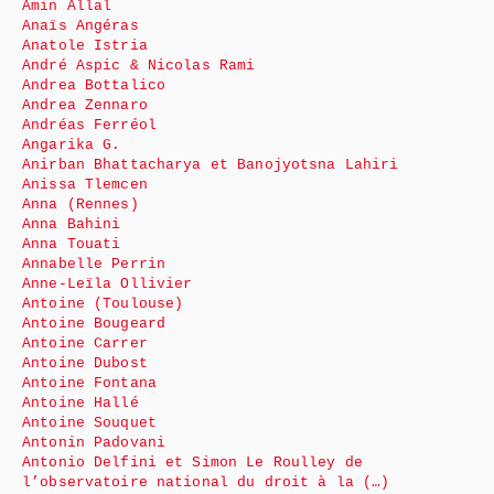
Amin Allal
Anaïs Angéras
Anatole Istria
André Aspic & Nicolas Rami
Andrea Bottalico
Andrea Zennaro
Andréas Ferréol
Angarika G.
Anirban Bhattacharya et Banojyotsna Lahiri
Anissa Tlemcen
Anna (Rennes)
Anna Bahini
Anna Touati
Annabelle Perrin
Anne-Leïla Ollivier
Antoine (Toulouse)
Antoine Bougeard
Antoine Carrer
Antoine Dubost
Antoine Fontana
Antoine Hallé
Antoine Souquet
Antonin Padovani
Antonio Delfini et Simon Le Roulley de
l’observatoire national du droit à la (…)