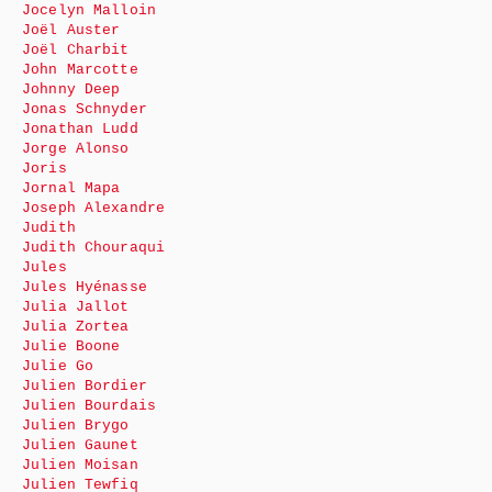
Jocelyn Malloin
Joël Auster
Joël Charbit
John Marcotte
Johnny Deep
Jonas Schnyder
Jonathan Ludd
Jorge Alonso
Joris
Jornal Mapa
Joseph Alexandre
Judith
Judith Chouraqui
Jules
Jules Hyénasse
Julia Jallot
Julia Zortea
Julie Boone
Julie Go
Julien Bordier
Julien Bourdais
Julien Brygo
Julien Gaunet
Julien Moisan
Julien Tewfiq