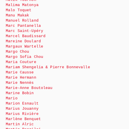
Malima Matonya
Malo Toquet
Manu Makak
Manuel Rolland
Marc Pantanella
Marc Saint-Upéry
Marcel Baudissard
Mareine Doulard
Margaux Wartelle
Margo Chou
Margo Sofia Chou
Maria Couture
Mariam Shengelia & Pierre Bonnevalle
Marie Causse
Marie Hermann
Marie Nennès
Marie-Anne Boutoleau
Marine Bobin
Mario
Marion Esnault
Marius Jouanny
Marius Rivière
Marlène Benquet
Martin Alric