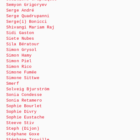
Semyon Grigoryev
Serge André
Serge Quadrupanni
Serge(ï) Bonicci
Shivangi Mariam Raj
Sidi Gaston
Siete Nubes
Sila Bératour
Simon Grysol
Simon Hamy
Simon Piel
Simon Rico
Simone Fumée
Simone Sittwe
Smerf
Solveig Bjurström
Sonia Condesse
Sonia Retamero
Sophie Bourlet
Sophie Divry
Sophie Eustache
Steeve Stiv
Steph (Dijon)
Stéphane Goxe
Stéphane Trouille