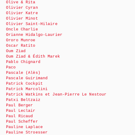
Olive & Rita
Olivier Cyran
Olivier Katre
Olivier Minot
Olivier Saint-Hilaire
Oncle Charlie
Orianne Hidalgo-Laurier
Ororo Munroe
Oscar Ratito
Oum Ziad
Oum Ziad & Édith Marek
Pablo Chignard
Paco
Pascale (Alès)
Pascale Guirimand
Patrick Cockpit
Patrick Marcolini
Patrick Watkins et Jean-Pierre Le Nestour
Patxi Beltzaiz
Paul Berger
Paul Leclair
Paul Ricaud
Paul Scheffer
Pauline Laplace
Pauline Stroesser