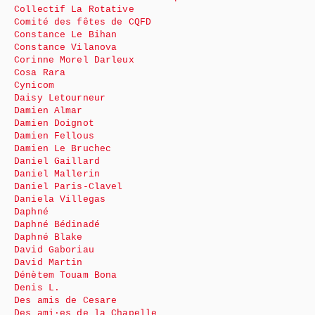
Collectif La Rotative
Comité des fêtes de CQFD
Constance Le Bihan
Constance Vilanova
Corinne Morel Darleux
Cosa Rara
Cynicom
Daisy Letourneur
Damien Almar
Damien Doignot
Damien Fellous
Damien Le Bruchec
Daniel Gaillard
Daniel Mallerin
Daniel Paris-Clavel
Daniela Villegas
Daphné
Daphné Bédinadé
Daphné Blake
David Gaboriau
David Martin
Dénètem Touam Bona
Denis L.
Des amis de Cesare
Des ami·es de la Chapelle