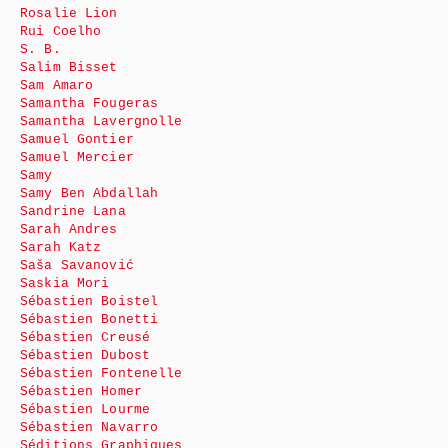
Rosalie Lion
Rui Coelho
S. B.
Salim Bisset
Sam Amaro
Samantha Fougeras
Samantha Lavergnolle
Samuel Gontier
Samuel Mercier
Samy
Samy Ben Abdallah
Sandrine Lana
Sarah Andres
Sarah Katz
Saša Savanović
Saskia Mori
Sébastien Boistel
Sébastien Bonetti
Sébastien Creusé
Sébastien Dubost
Sébastien Fontenelle
Sébastien Homer
Sébastien Lourme
Sébastien Navarro
Séditions Graphiques