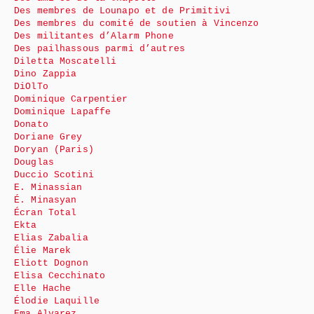
Des membres de Lounapo et de Primitivi
Des membres du comité de soutien à Vincenzo
Des militantes d’Alarm Phone
Des pailhassous parmi d’autres
Diletta Moscatelli
Dino Zappia
DiOlTo
Dominique Carpentier
Dominique Lapaffe
Donato
Doriane Grey
Doryan (Paris)
Douglas
Duccio Scotini
E. Minassian
É. Minasyan
Écran Total
Ekta
Elias Zabalia
Élie Marek
Eliott Dognon
Elisa Cecchinato
Elle Hache
Élodie Laquille
Ema Alvarez