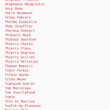
Stephanos Mangriotis
Suzy Ouan
Téklé Haimanot
Telma Febrero
Thelma Susbielle
Théo Stoeffler
Theresa Kühnert
Thibault Mazé
Thibaut Gauthier
Thierry Chatbi
Thierry Claux
Thierry Degrave
Thierry Grillet
Thierry Pelletier
Thomas Maestri
Tibor Farkas
Tifenn Hache
Tilda Meyer
Tiphaine Guéret
Tom Marcireau
Tom Vieillefond
TomJo
Toto et Maurice
Toufik-de-Planoise