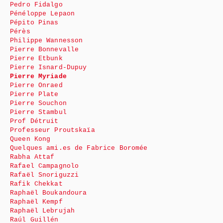
Pedro Fidalgo
Pénéloppe Lepaon
Pépito Pinas
Pérès
Philippe Wannesson
Pierre Bonnevalle
Pierre Etbunk
Pierre Isnard-Dupuy
Pierre Myriade
Pierre Onraed
Pierre Plate
Pierre Souchon
Pierre Stambul
Prof Détruit
Professeur Proutskaïa
Queen Kong
Quelques ami.es de Fabrice Boromée
Rabha Attaf
Rafael Campagnolo
Rafaël Snoriguzzi
Rafik Chekkat
Raphaël Boukandoura
Raphaël Kempf
Raphaël Lebrujah
Raúl Guillén