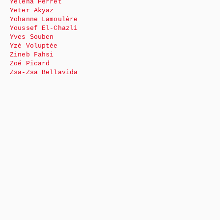
Yéléna Perret
Yeter Akyaz
Yohanne Lamoulère
Youssef El-Chazli
Yves Souben
Yzé Voluptée
Zineb Fahsi
Zoé Picard
Zsa-Zsa Bellavida