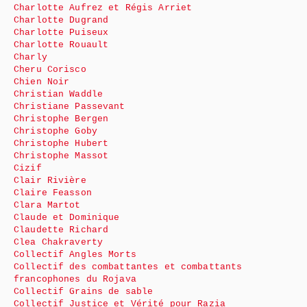
Charlotte Aufrez et Régis Arriet
Charlotte Dugrand
Charlotte Puiseux
Charlotte Rouault
Charly
Cheru Corisco
Chien Noir
Christian Waddle
Christiane Passevant
Christophe Bergen
Christophe Goby
Christophe Hubert
Christophe Massot
Cizif
Clair Rivière
Claire Feasson
Clara Martot
Claude et Dominique
Claudette Richard
Clea Chakraverty
Collectif Angles Morts
Collectif des combattantes et combattants
francophones du Rojava
Collectif Grains de sable
Collectif Justice et Vérité pour Razia