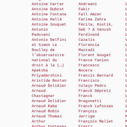
Antoine Carrer
Andreani
Antoine Dubost
Fakir
Antoine Fontana
Fall Amzer
Antoine Hallé
Fatima Zahra
Antoine Souquet
Fécile, Kostik,
Antonin
Seb 7 & Vanush
Padovani
Ferdinand
Antonio Delfini
Cazalis
et Simon Le
Florencia
Roulley de
Mazzadi
l’observatoire
Florent Gouget
national du
France Fanion
droit à la (…)
Francesco
Apeksha
Nocera
Priyadarshini
Francis Bernard
Aristide Bostan
Francisco
Arnaud Dolidier
Colaço Pedro
Arnaud
Franck Dépretz
Chastagner
Franck
Arnaud Dolidier
Dragonetti
Arnaud Kaba
Franck Lafossas
Arnaud Robin
François
Arnaud Thomas
Jarrige
Arthur
François Maliet
Arthur Fontenay
Frantz