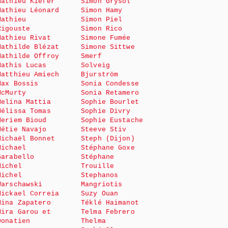
Mathieu Kiefer
Simon Grysol
Mathieu Léonard
Simon Hamy
Mathieu
Simon Piel
Rigouste
Simon Rico
Mathieu Rivat
Simone Fumée
Mathilde Blézat
Simone Sittwe
Mathilde Offroy
Smerf
Mathis Lucas
Solveig
Matthieu Amiech
Bjurström
Max Bossis
Sonia Condesse
McMurty
Sonia Retamero
Melina Mattia
Sophie Bourlet
Mélissa Tomas
Sophie Divry
Meriem Bioud
Sophie Eustache
Métie Navajo
Steeve Stiv
Michaël Bonnet
Steph (Dijon)
Michael
Stéphane Goxe
Garabello
Stéphane
Michel
Trouille
Michel
Stephanos
Warschawski
Mangriotis
Mickael Correia
Suzy Ouan
Mina Zapatero
Téklé Haimanot
Mira Garou et
Telma Febrero
Donatien
Thelma