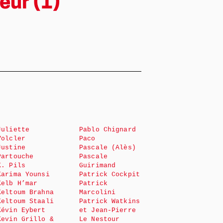
eur (1)
Juliette
Pablo Chignard
Volcler
Paco
Justine
Pascale (Alès)
Partouche
Pascale
K. Pils
Guirimand
Karima Younsi
Patrick Cockpit
Kelb H’mar
Patrick
Keltoum Brahna
Marcolini
Keltoum Staali
Patrick Watkins
Kévin Eybert
et Jean-Pierre
Kevin Grillo &
Le Nestour