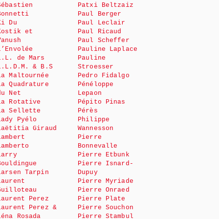
Sébastien
Patxi Beltzaiz
Bonnetti
Paul Berger
Ki Du
Paul Leclair
Kostik et
Paul Ricaud
Vanush
Paul Scheffer
L’Envolée
Pauline Laplace
L.L. de Mars
Pauline
L.L.D.M. & B.S
Stroesser
La Maltournée
Pedro Fidalgo
La Quadrature
Pénéloppe
du Net
Lepaon
La Rotative
Pépito Pinas
La Sellette
Pérès
Lady Pyélo
Philippe
Laëtitia Giraud
Wannesson
Lambert
Pierre
Lamberto
Bonnevalle
Larry
Pierre Etbunk
Bouldingue
Pierre Isnard-
Larsen Tarpin
Dupuy
Laurent
Pierre Myriade
Guilloteau
Pierre Onraed
Laurent Perez
Pierre Plate
Laurent Perez &
Pierre Souchon
Léna Rosada
Pierre Stambul