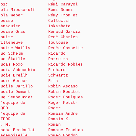
Loïc
Rémi Carayol
Lola Miesseroff
Rémi Demmi
Lola Weber
Rémy Trom et
Louise
Collectif
Canaguier
Iskashato
Louise Gras
Renaud Garcia
Louise
René-Charles
Villeneuve
Toulouse
Louise Wailly
Renée Cossette
Luc Schelm
Ricardo
Luc Śkaille
Parreira
Lucas Roxo
Ricardo Robles
Lucia Abbocchio
Richard
Lucie Breilh
Schwartz
Lucie Gerber
Rita
Lucile Carillo
Robin Ascaso
Lucile Dumont
Robin Bouctot
Lug Sembourget
Roger Foulques
L’équipe de
Roger Petit-
CQFD
Roger
L’équipe de
Romain André
AFPDR
Romain K.
M. M.
Roman
Macha Berdoulat
Romane Frachon
Mademoiselle
Roméo Bondon