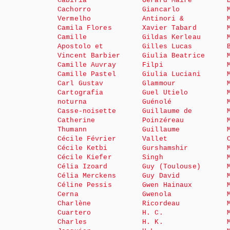
Cabiria
Gérard Maire
Cachorro
Giancarlo
Vermelho
Antinori &
Camila Flores
Xavier Tabard
Camille
Gildas Kerleau
Apostolo et
Gilles Lucas
Vincent Barbier
Giulia Beatrice
Camille Auvray
Filpi
Camille Pastel
Giulia Luciani
Carl Gustav
Glammour
Cartografia
Guel Utielo
noturna
Guénolé
Casse-noisette
Guillaume de
Catherine
Poinzéreau
Thumann
Guillaume
Cécile Février
Vallet
Cécile Ketbi
Gurshamshir
Cécile Kiefer
Singh
Célia Izoard
Guy (Toulouse)
Célia Merckens
Guy David
Céline Pessis
Gwen Hainaux
Cerna
Gwenola
Charlène
Ricordeau
Cuartero
H. C.
Charles
H. K.