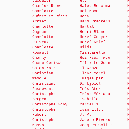
Jacquier
H.L.
Charles Reeve
Hafed Benotman
Charlotte
Hal Moon
Aufrez et Régis
Hana
Arriet
Hard Crackers
Charlotte
Hartal
Dugrand
Henri Blanc
Charlotte
Hervé Gouyer
Puiseux
Hervé Krief
Charlotte
Hilda
Rouault
Ciambarella
Charly
Hsi Hsuan-wou
Cheru Corisco
Iffik Le Guen
Chien Noir
Il Ganzo
Christian
Ilona Morel
Waddle
Images par
Christiane
Dankjewel
Passevant
Inès Atek
Christophe
Irène Mériaux
Bergen
Isabelle
Christophe Goby
Carcelli
Christophe
Ivan Ellul
Hubert
J. V.
Christophe
Jacobo Rivero
Massot
Jacques Collin