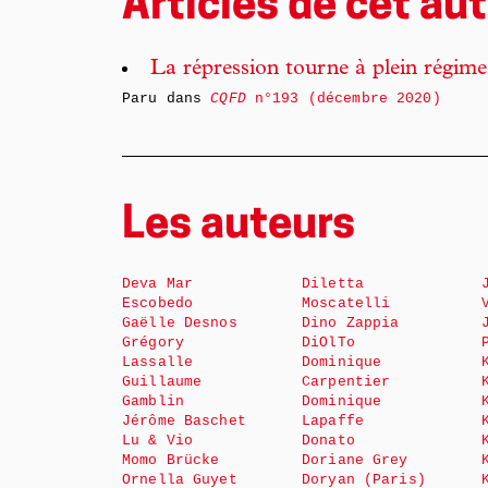
Articles de cet aut
La répression tourne à plein régime
Paru dans
CQFD
n°193 (décembre 2020)
Les auteurs
Deva Mar
Diletta
Escobedo
Moscatelli
Gaëlle Desnos
Dino Zappia
Grégory
DiOlTo
Lassalle
Dominique
Guillaume
Carpentier
Gamblin
Dominique
Jérôme Baschet
Lapaffe
Lu & Vio
Donato
Momo Brücke
Doriane Grey
Ornella Guyet
Doryan (Paris)