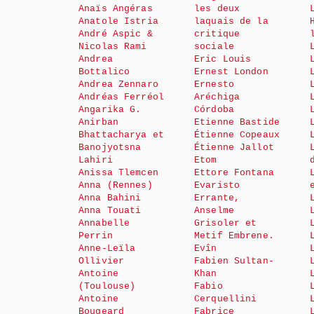
Anaïs Angéras
les deux
Anatole Istria
laquais de la
André Aspic &
critique
Nicolas Rami
sociale
Andrea
Eric Louis
Bottalico
Ernest London
Andrea Zennaro
Ernesto
Andréas Ferréol
Aréchiga
Angarika G.
Córdoba
Anirban
Etienne Bastide
Bhattacharya et
Étienne Copeaux
Banojyotsna
Étienne Jallot
Lahiri
Etom
Anissa Tlemcen
Ettore Fontana
Anna (Rennes)
Evaristo
Anna Bahini
Errante,
Anna Touati
Anselme
Annabelle
Grisoler et
Perrin
Metif Embrene.
Anne-Leïla
Evîn
Ollivier
Fabien Sultan-
Antoine
Khan
(Toulouse)
Fabio
Antoine
Cerquellini
Bougeard
Fabrice