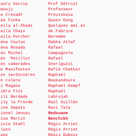
Laury Garcia
Prof Détruit
Haouji
Professeur
le Cresadt
Proutskaïa
Léa Finke
Queen Kong
Leila al-Shami
Quelques ami.es
Leila Chaix
de Fabrice
Leila Porcher
Boromée
Léna Coulon
Rabha Attaf
Léna Rosada
Rafael
Léo Michel
Campagnolo
Léo ¨Petillot
Rafaël
Les camarades
Snoriguzzi
de Manifesten
Rafik Chekkat
Les sardinières
Raphaël
en colère
Boukandoura
Li Magaou
Raphaël Kempf
Libre Flot
Raphaël
Lili Berdade
Lebrujah
Lily la Fronde
Raúl Guillén
Line Sepato
Ravi Tala
Lionel Jensac
Redouane
Lisa Martin
Benchikh
Livia Stahl
Régis Arriet
Lluno
Régis Arriet
Loez
Régis Dubois