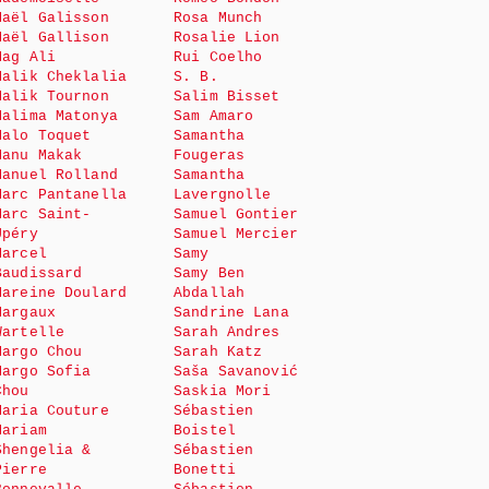
Maël Galisson
Rosa Munch
Maël Gallison
Rosalie Lion
Mag Ali
Rui Coelho
Malik Cheklalia
S. B.
Malik Tournon
Salim Bisset
Malima Matonya
Sam Amaro
Malo Toquet
Samantha
Manu Makak
Fougeras
Manuel Rolland
Samantha
Marc Pantanella
Lavergnolle
Marc Saint-
Samuel Gontier
Upéry
Samuel Mercier
Marcel
Samy
Baudissard
Samy Ben
Mareine Doulard
Abdallah
Margaux
Sandrine Lana
Wartelle
Sarah Andres
Margo Chou
Sarah Katz
Margo Sofia
Saša Savanović
Chou
Saskia Mori
Maria Couture
Sébastien
Mariam
Boistel
Shengelia &
Sébastien
Pierre
Bonetti