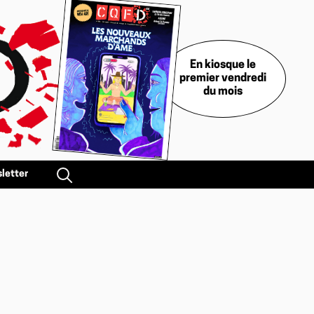
En kiosque le
premier vendredi
du mois
letter