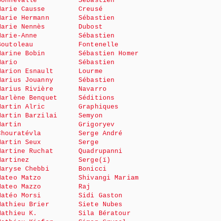
Bonnevalle
Sébastien
Marie Causse
Creusé
Marie Hermann
Sébastien
Marie Nennès
Dubost
Marie-Anne
Sébastien
Boutoleau
Fontenelle
Marine Bobin
Sébastien Homer
Mario
Sébastien
Marion Esnault
Lourme
Marius Jouanny
Sébastien
Marius Rivière
Navarro
Marlène Benquet
Séditions
Martin Alric
Graphiques
Martin Barzilai
Semyon
Martin
Grigoryev
Chouratévla
Serge André
Martin Seux
Serge
Martine Ruchat
Quadrupanni
Martinez
Serge(ï)
Maryse Chebbi
Bonicci
Mateo Matzo
Shivangi Mariam
Mateo Mazzo
Raj
Matéo Morsi
Sidi Gaston
Mathieu Brier
Siete Nubes
Mathieu K.
Sila Bératour