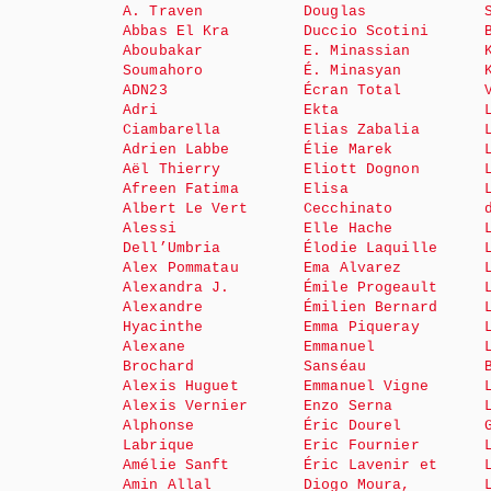
A. Traven
Douglas
Abbas El Kra
Duccio Scotini
Aboubakar
E. Minassian
Soumahoro
É. Minasyan
ADN23
Écran Total
Adri
Ekta
Ciambarella
Elias Zabalia
Adrien Labbe
Élie Marek
Aël Thierry
Eliott Dognon
Afreen Fatima
Elisa
Albert Le Vert
Cecchinato
Alessi
Elle Hache
Dell’Umbria
Élodie Laquille
Alex Pommatau
Ema Alvarez
Alexandra J.
Émile Progeault
Alexandre
Émilien Bernard
Hyacinthe
Emma Piqueray
Alexane
Emmanuel
Brochard
Sanséau
Alexis Huguet
Emmanuel Vigne
Alexis Vernier
Enzo Serna
Alphonse
Éric Dourel
Labrique
Eric Fournier
Amélie Sanft
Éric Lavenir et
Amin Allal
Diogo Moura,