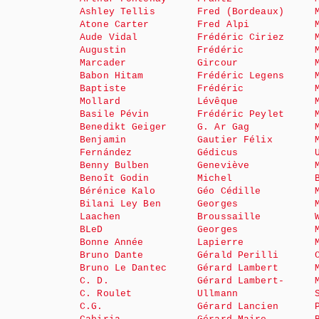
Ashley Tellis
Fred (Bordeaux)
Atone Carter
Fred Alpi
Aude Vidal
Frédéric Ciriez
Augustin
Frédéric
Marcader
Gircour
Babon Hitam
Frédéric Legens
Baptiste
Frédéric
Mollard
Lévêque
Basile Pévin
Frédéric Peylet
Benedikt Geiger
G. Ar Gag
Benjamin
Gautier Félix
Fernández
Gédicus
Benny Bulben
Geneviève
Benoît Godin
Michel
Bérénice Kalo
Géo Cédille
Bilani Ley Ben
Georges
Laachen
Broussaille
BLeD
Georges
Bonne Année
Lapierre
Bruno Dante
Gérald Perilli
Bruno Le Dantec
Gérard Lambert
C. D.
Gérard Lambert-
C. Roulet
Ullmann
C.G.
Gérard Lancien