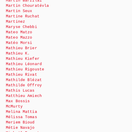
Martin Barzilai
Martin Chouratévla
Martin Seux
Martine Ruchat
Martinez
Maryse Chebbi
Mateo Matzo
Mateo Mazzo
Matéo Morsi
Mathieu Brier
Mathieu K.
Mathieu Kiefer
Mathieu Léonard
Mathieu Rigouste
Mathieu Rivat
Mathilde Blézat
Mathilde Offroy
Mathis Lucas
Matthieu Amiech
Max Bossis
McMurty
Melina Mattia
Mélissa Tomas
Meriem Bioud
Métie Navajo