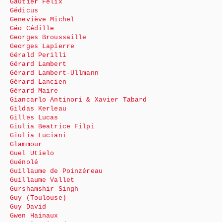
Gautier Félix
Gédicus
Geneviève Michel
Géo Cédille
Georges Broussaille
Georges Lapierre
Gérald Perilli
Gérard Lambert
Gérard Lambert-Ullmann
Gérard Lancien
Gérard Maire
Giancarlo Antinori & Xavier Tabard
Gildas Kerleau
Gilles Lucas
Giulia Beatrice Filpi
Giulia Luciani
Glammour
Guel Utielo
Guénolé
Guillaume de Poinzéreau
Guillaume Vallet
Gurshamshir Singh
Guy (Toulouse)
Guy David
Gwen Hainaux