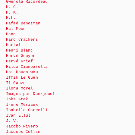
Gwenola Ricordeau
H. C.
H. K.
H.L.
Hafed Benotman
Hal Moon
Hana
Hard Crackers
Hartal
Henri Blanc
Hervé Gouyer
Hervé Krief
Hilda Ciambarella
Hsi Hsuan-wou
Iffik Le Guen
Il Ganzo
Ilona Morel
Images par Dankjewel
Inès Atek
Irène Mériaux
Isabelle Carcelli
Ivan Ellul
J. V.
Jacobo Rivero
Jacques Collin