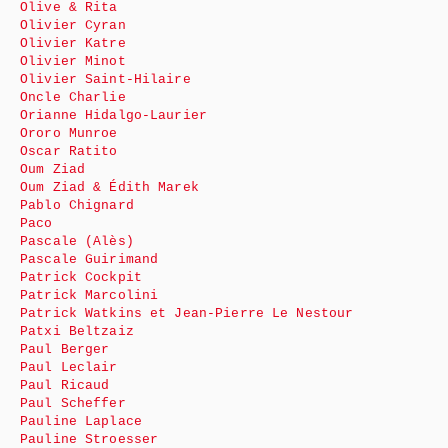
Olive & Rita
Olivier Cyran
Olivier Katre
Olivier Minot
Olivier Saint-Hilaire
Oncle Charlie
Orianne Hidalgo-Laurier
Ororo Munroe
Oscar Ratito
Oum Ziad
Oum Ziad & Édith Marek
Pablo Chignard
Paco
Pascale (Alès)
Pascale Guirimand
Patrick Cockpit
Patrick Marcolini
Patrick Watkins et Jean-Pierre Le Nestour
Patxi Beltzaiz
Paul Berger
Paul Leclair
Paul Ricaud
Paul Scheffer
Pauline Laplace
Pauline Stroesser