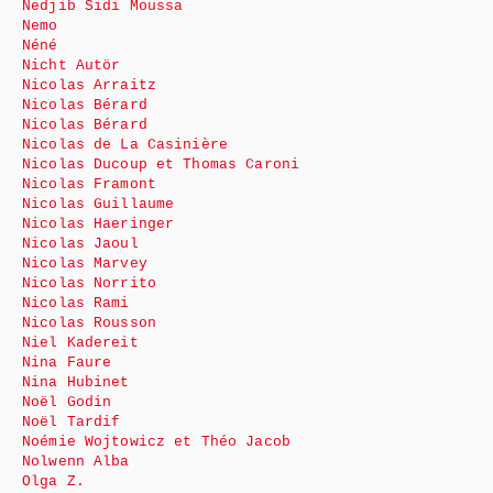
Nedjib Sidi Moussa
Nemo
Néné
Nicht Autör
Nicolas Arraitz
Nicolas Bérard
Nicolas Bérard
Nicolas de La Casinière
Nicolas Ducoup et Thomas Caroni
Nicolas Framont
Nicolas Guillaume
Nicolas Haeringer
Nicolas Jaoul
Nicolas Marvey
Nicolas Norrito
Nicolas Rami
Nicolas Rousson
Niel Kadereit
Nina Faure
Nina Hubinet
Noël Godin
Noël Tardif
Noémie Wojtowicz et Théo Jacob
Nolwenn Alba
Olga Z.