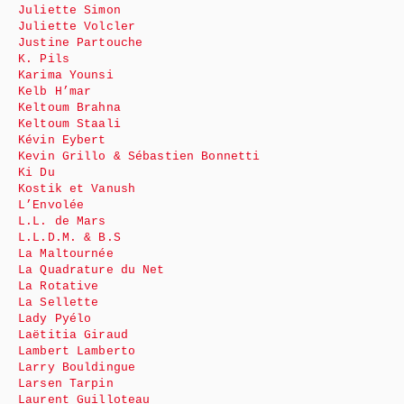
Juliette Simon
Juliette Volcler
Justine Partouche
K. Pils
Karima Younsi
Kelb H’mar
Keltoum Brahna
Keltoum Staali
Kévin Eybert
Kevin Grillo & Sébastien Bonnetti
Ki Du
Kostik et Vanush
L’Envolée
L.L. de Mars
L.L.D.M. & B.S
La Maltournée
La Quadrature du Net
La Rotative
La Sellette
Lady Pyélo
Laëtitia Giraud
Lambert Lamberto
Larry Bouldingue
Larsen Tarpin
Laurent Guilloteau