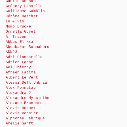
Gaëlle Desnos
Grégory Lassalle
Guillaume Gamblin
Jérôme Baschet
Lu & Vio
Momo Brücke
Ornella Guyet
A. Traven
Abbas El Kra
Aboubakar Soumahoro
ADN23
Adri Ciambarella
Adrien Labbe
Aël Thierry
Afreen Fatima
Albert Le Vert
Alessi Dell’Umbria
Alex Pommatau
Alexandra J.
Alexandre Hyacinthe
Alexane Brochard
Alexis Huguet
Alexis Vernier
Alphonse Labrique
Amélie Sanft