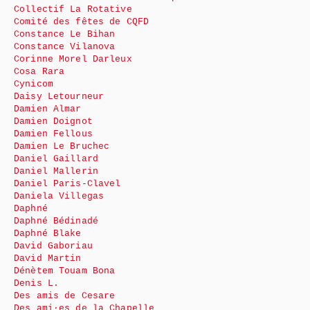
Collectif La Rotative
Comité des fêtes de CQFD
Constance Le Bihan
Constance Vilanova
Corinne Morel Darleux
Cosa Rara
Cynicom
Daisy Letourneur
Damien Almar
Damien Doignot
Damien Fellous
Damien Le Bruchec
Daniel Gaillard
Daniel Mallerin
Daniel Paris-Clavel
Daniela Villegas
Daphné
Daphné Bédinadé
Daphné Blake
David Gaboriau
David Martin
Dénètem Touam Bona
Denis L.
Des amis de Cesare
Des ami·es de la Chapelle