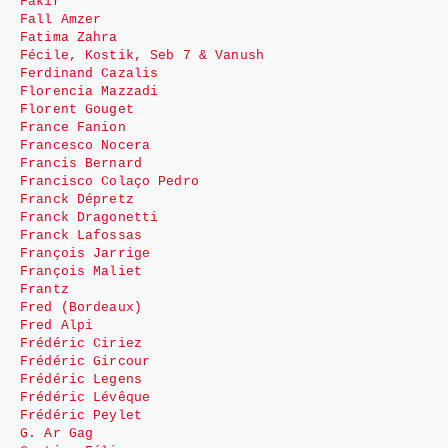
Fakir
Fall Amzer
Fatima Zahra
Fécile, Kostik, Seb 7 & Vanush
Ferdinand Cazalis
Florencia Mazzadi
Florent Gouget
France Fanion
Francesco Nocera
Francis Bernard
Francisco Colaço Pedro
Franck Dépretz
Franck Dragonetti
Franck Lafossas
François Jarrige
François Maliet
Frantz
Fred (Bordeaux)
Fred Alpi
Frédéric Ciriez
Frédéric Gircour
Frédéric Legens
Frédéric Lévêque
Frédéric Peylet
G. Ar Gag