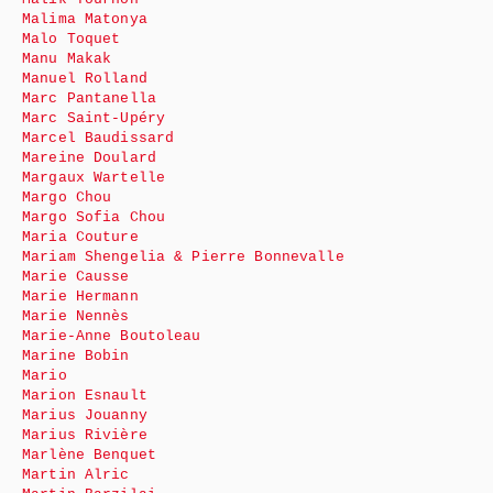
Malima Matonya
Malo Toquet
Manu Makak
Manuel Rolland
Marc Pantanella
Marc Saint-Upéry
Marcel Baudissard
Mareine Doulard
Margaux Wartelle
Margo Chou
Margo Sofia Chou
Maria Couture
Mariam Shengelia & Pierre Bonnevalle
Marie Causse
Marie Hermann
Marie Nennès
Marie-Anne Boutoleau
Marine Bobin
Mario
Marion Esnault
Marius Jouanny
Marius Rivière
Marlène Benquet
Martin Alric