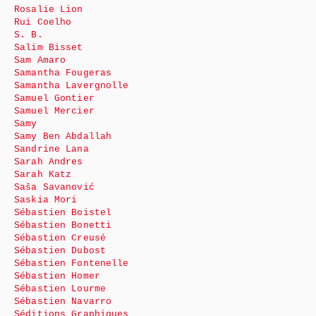
Rosalie Lion
Rui Coelho
S. B.
Salim Bisset
Sam Amaro
Samantha Fougeras
Samantha Lavergnolle
Samuel Gontier
Samuel Mercier
Samy
Samy Ben Abdallah
Sandrine Lana
Sarah Andres
Sarah Katz
Saša Savanović
Saskia Mori
Sébastien Boistel
Sébastien Bonetti
Sébastien Creusé
Sébastien Dubost
Sébastien Fontenelle
Sébastien Homer
Sébastien Lourme
Sébastien Navarro
Séditions Graphiques