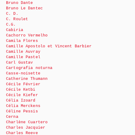
Bruno Dante
Bruno Le Dantec
C. D.
C. Roulet
C.G.
Cabiria
Cachorro Vermelho
Camila Flores
Camille Apostolo et Vincent Barbier
Camille Auvray
Camille Pastel
Carl Gustav
Cartografia noturna
Casse-noisette
Catherine Thumann
Cécile Février
Cécile Ketbi
Cécile Kiefer
Célia Izoard
Célia Merckens
Céline Pessis
Cerna
Charlène Cuartero
Charles Jacquier
Charles Reeve