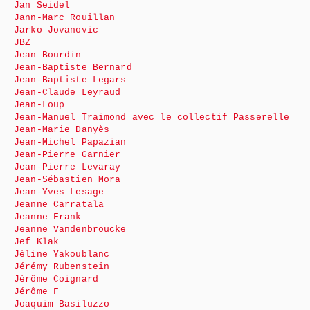
Jan Seidel
Jann-Marc Rouillan
Jarko Jovanovic
JBZ
Jean Bourdin
Jean-Baptiste Bernard
Jean-Baptiste Legars
Jean-Claude Leyraud
Jean-Loup
Jean-Manuel Traimond avec le collectif Passerelle
Jean-Marie Danyès
Jean-Michel Papazian
Jean-Pierre Garnier
Jean-Pierre Levaray
Jean-Sébastien Mora
Jean-Yves Lesage
Jeanne Carratala
Jeanne Frank
Jeanne Vandenbroucke
Jef Klak
Jéline Yakoublanc
Jérémy Rubenstein
Jérôme Coignard
Jérôme F
Joaquim Basiluzzo