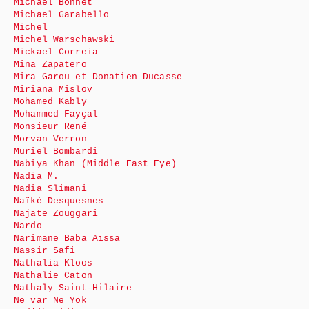
Michaël Bonnet
Michael Garabello
Michel
Michel Warschawski
Mickael Correia
Mina Zapatero
Mira Garou et Donatien Ducasse
Miriana Mislov
Mohamed Kably
Mohammed Fayçal
Monsieur René
Morvan Verron
Muriel Bombardi
Nabiya Khan (Middle East Eye)
Nadia M.
Nadia Slimani
Naïké Desquesnes
Najate Zouggari
Nardo
Narimane Baba Aïssa
Nassir Safi
Nathalia Kloos
Nathalie Caton
Nathaly Saint-Hilaire
Ne var Ne Yok