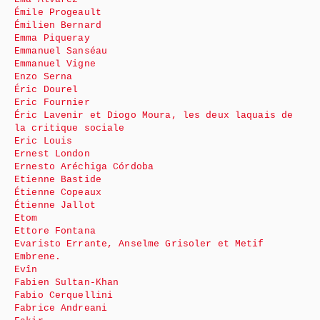
Émile Progeault
Émilien Bernard
Emma Piqueray
Emmanuel Sanséau
Emmanuel Vigne
Enzo Serna
Éric Dourel
Eric Fournier
Éric Lavenir et Diogo Moura, les deux laquais de
la critique sociale
Eric Louis
Ernest London
Ernesto Aréchiga Córdoba
Etienne Bastide
Étienne Copeaux
Étienne Jallot
Etom
Ettore Fontana
Evaristo Errante, Anselme Grisoler et Metif
Embrene.
Evîn
Fabien Sultan-Khan
Fabio Cerquellini
Fabrice Andreani