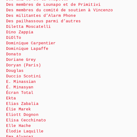
Des membres de Lounapo et de Primitivi
Des membres du comité de soutien à Vincenzo
Des militantes d’Alarm Phone
Des pailhassous parmi d’autres
Diletta Moscatelli
Dino Zappia
DiOlTo
Dominique Carpentier
Dominique Lapaffe
Donato
Doriane Grey
Doryan (Paris)
Douglas
Duccio Scotini
E. Minassian
É. Minasyan
Écran Total
Ekta
Elias Zabalia
Élie Marek
Eliott Dognon
Elisa Cecchinato
Elle Hache
Élodie Laquille
Ema Alvarez