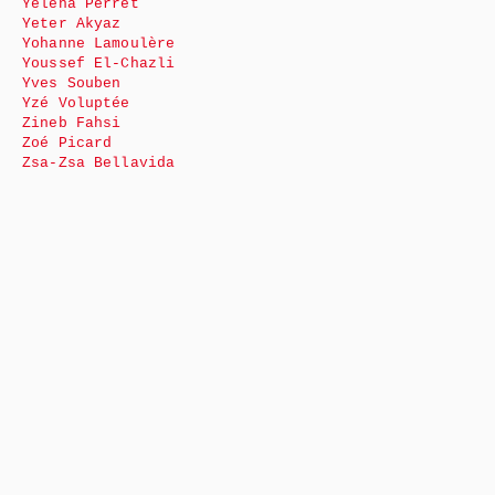
Yéléna Perret
Yeter Akyaz
Yohanne Lamoulère
Youssef El-Chazli
Yves Souben
Yzé Voluptée
Zineb Fahsi
Zoé Picard
Zsa-Zsa Bellavida