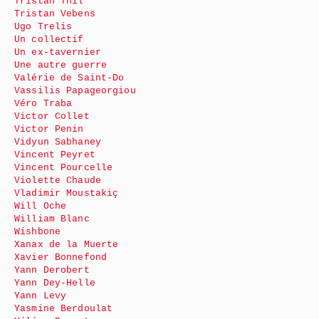
Tristan Thil
Tristan Vebens
Ugo Trelis
Un collectif
Un ex-tavernier
Une autre guerre
Valérie de Saint-Do
Vassilis Papageorgiou
Véro Traba
Victor Collet
Victor Penin
Vidyun Sabhaney
Vincent Peyret
Vincent Pourcelle
Violette Chaude
Vladimir Moustakiç
Will Oche
William Blanc
Wishbone
Xanax de la Muerte
Xavier Bonnefond
Yann Derobert
Yann Dey-Helle
Yann Levy
Yasmine Berdoulat