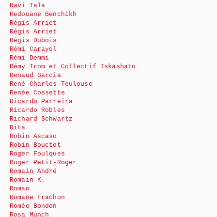
Ravi Tala
Redouane Benchikh
Régis Arriet
Régis Arriet
Régis Dubois
Rémi Carayol
Rémi Demmi
Rémy Trom et Collectif Iskashato
Renaud Garcia
René-Charles Toulouse
Renée Cossette
Ricardo Parreira
Ricardo Robles
Richard Schwartz
Rita
Robin Ascaso
Robin Bouctot
Roger Foulques
Roger Petit-Roger
Romain André
Romain K.
Roman
Romane Frachon
Roméo Bondon
Rosa Munch