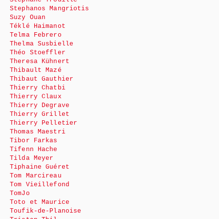
Stephanos Mangriotis
Suzy Ouan
Téklé Haimanot
Telma Febrero
Thelma Susbielle
Théo Stoeffler
Theresa Kühnert
Thibault Mazé
Thibaut Gauthier
Thierry Chatbi
Thierry Claux
Thierry Degrave
Thierry Grillet
Thierry Pelletier
Thomas Maestri
Tibor Farkas
Tifenn Hache
Tilda Meyer
Tiphaine Guéret
Tom Marcireau
Tom Vieillefond
TomJo
Toto et Maurice
Toufik-de-Planoise