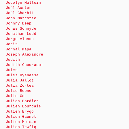
Jocelyn Malloin
Joël Auster
Joël Charbit
John Marcotte
Johnny Deep
Jonas Schnyder
Jonathan Ludd
Jorge Alonso
Joris
Jornal Mapa
Joseph Alexandre
Judith
Judith Chouraqui
Jules
Jules Hyénasse
Julia Jallot
Julia Zortea
Julie Boone
Julie Go
Julien Bordier
Julien Bourdais
Julien Brygo
Julien Gaunet
Julien Moisan
Julien Tewfiq