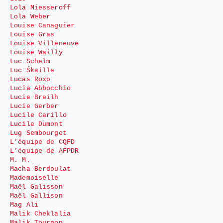
Lola Miesseroff
Lola Weber
Louise Canaguier
Louise Gras
Louise Villeneuve
Louise Wailly
Luc Schelm
Luc Śkaille
Lucas Roxo
Lucia Abbocchio
Lucie Breilh
Lucie Gerber
Lucile Carillo
Lucile Dumont
Lug Sembourget
L’équipe de CQFD
L’équipe de AFPDR
M. M.
Macha Berdoulat
Mademoiselle
Maël Galisson
Maël Gallison
Mag Ali
Malik Cheklalia
Malik Tournon