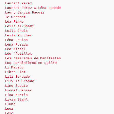
Laurent Perez
Laurent Perez & Léna Rosada
Laury Garcia Haouji
le Cresadt
Léa Finke
Leila al-Shami
Leila Chaix
Leila Porcher
Léna Coulon
Léna Rosada
Léo Michel
Léo ¨Petillot
Les camarades de Manifesten
Les sardinières en colère
Li Magaou
Libre Flot
Lili Berdade
Lily la Fronde
Line Sepato
Lionel Jensac
Lisa Martin
Livia Stahl
Lluno
Loez
Loïc