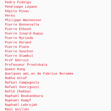
Pedro Fidalgo
Pénéloppe Lepaon
Pépito Pinas
Pérès
Philippe Wannesson
Pierre Bonnevalle
Pierre Etbunk
Pierre Isnard-Dupuy
Pierre Myriade
Pierre Onraed
Pierre Plate
Pierre Souchon
Pierre Stambul
Prof Détruit
Professeur Proutskaïa
Queen Kong
Quelques ami.es de Fabrice Boromée
Rabha Attaf
Rafael Campagnolo
Rafaël Snoriguzzi
Rafik Chekkat
Raphaël Boukandoura
Raphaël Kempf
Raphaël Lebrujah
Raúl Guillén