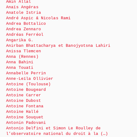
Amin Allal
Anaïs Angéras
Anatole Istria
André Aspic & Nicolas Rami
Andrea Bottalico
Andrea Zennaro
Andréas Ferréol
Angarika G.
Anirban Bhattacharya et Banojyotsna Lahiri
Anissa Tlemcen
Anna (Rennes)
Anna Bahini
Anna Touati
Annabelle Perrin
Anne-Leïla Ollivier
Antoine (Toulouse)
Antoine Bougeard
Antoine Carrer
Antoine Dubost
Antoine Fontana
Antoine Hallé
Antoine Souquet
Antonin Padovani
Antonio Delfini et Simon Le Roulley de
l’observatoire national du droit à la (…)