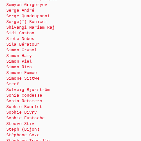
Semyon Grigoryev
Serge André
Serge Quadrupanni
Serge(ï) Bonicci
Shivangi Mariam Raj
Sidi Gaston
Siete Nubes
Sila Bératour
Simon Grysol
Simon Hamy
Simon Piel
Simon Rico
Simone Fumée
Simone Sittwe
Smerf
Solveig Bjurström
Sonia Condesse
Sonia Retamero
Sophie Bourlet
Sophie Divry
Sophie Eustache
Steeve Stiv
Steph (Dijon)
Stéphane Goxe
Stéphane Trouille