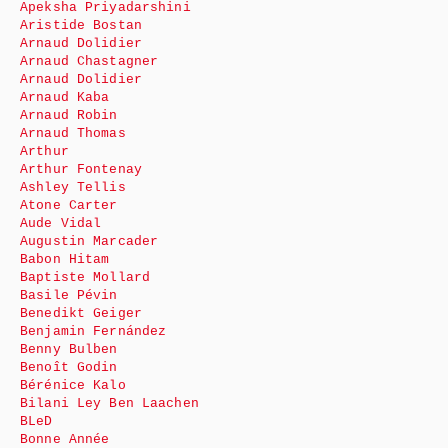
Apeksha Priyadarshini
Aristide Bostan
Arnaud Dolidier
Arnaud Chastagner
Arnaud Dolidier
Arnaud Kaba
Arnaud Robin
Arnaud Thomas
Arthur
Arthur Fontenay
Ashley Tellis
Atone Carter
Aude Vidal
Augustin Marcader
Babon Hitam
Baptiste Mollard
Basile Pévin
Benedikt Geiger
Benjamin Fernández
Benny Bulben
Benoît Godin
Bérénice Kalo
Bilani Ley Ben Laachen
BLeD
Bonne Année