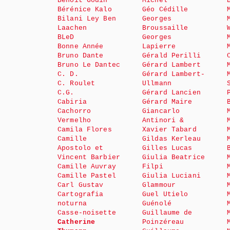
Benoît Godin
Michel
Bérénice Kalo
Géo Cédille
Bilani Ley Ben
Georges
Laachen
Broussaille
BLeD
Georges
Bonne Année
Lapierre
Bruno Dante
Gérald Perilli
Bruno Le Dantec
Gérard Lambert
C. D.
Gérard Lambert-
C. Roulet
Ullmann
C.G.
Gérard Lancien
Cabiria
Gérard Maire
Cachorro
Giancarlo
Vermelho
Antinori &
Camila Flores
Xavier Tabard
Camille
Gildas Kerleau
Apostolo et
Gilles Lucas
Vincent Barbier
Giulia Beatrice
Camille Auvray
Filpi
Camille Pastel
Giulia Luciani
Carl Gustav
Glammour
Cartografia
Guel Utielo
noturna
Guénolé
Casse-noisette
Guillaume de
Catherine
Poinzéreau