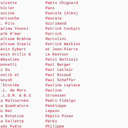
Juliette
Pablo Chignard
Volcler
Paco
Justine
Pascale (Alès)
Partouche
Pascale
K. Pils
Guirimand
Karima Younsi
Patrick Cockpit
Kelb H’mar
Patrick
Keltoum Brahna
Marcolini
Keltoum Staali
Patrick Watkins
Kévin Eybert
et Jean-Pierre
Kevin Grillo &
Le Nestour
Sébastien
Patxi Beltzaiz
Bonnetti
Paul Berger
Ki Du
Paul Leclair
Kostik et
Paul Ricaud
Vanush
Paul Scheffer
L’Envolée
Pauline Laplace
L.L. de Mars
Pauline
L.L.D.M. & B.S
Stroesser
La Maltournée
Pedro Fidalgo
La Quadrature
Pénéloppe
du Net
Lepaon
La Rotative
Pépito Pinas
La Sellette
Pérès
Lady Pyélo
Philippe