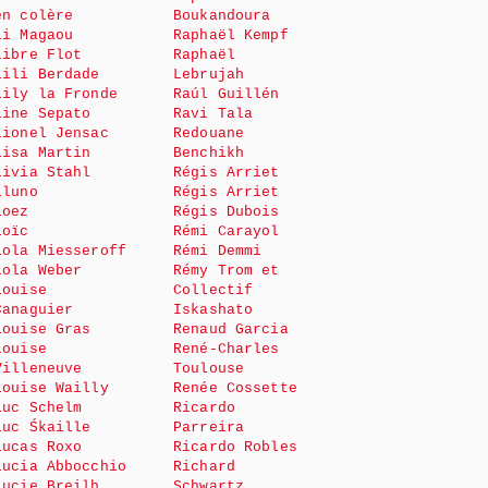
en colère
Boukandoura
Li Magaou
Raphaël Kempf
Libre Flot
Raphaël
Lili Berdade
Lebrujah
Lily la Fronde
Raúl Guillén
Line Sepato
Ravi Tala
Lionel Jensac
Redouane
Lisa Martin
Benchikh
Livia Stahl
Régis Arriet
Lluno
Régis Arriet
Loez
Régis Dubois
Loïc
Rémi Carayol
Lola Miesseroff
Rémi Demmi
Lola Weber
Rémy Trom et
Louise
Collectif
Canaguier
Iskashato
Louise Gras
Renaud Garcia
Louise
René-Charles
Villeneuve
Toulouse
Louise Wailly
Renée Cossette
Luc Schelm
Ricardo
Luc Śkaille
Parreira
Lucas Roxo
Ricardo Robles
Lucia Abbocchio
Richard
Lucie Breilh
Schwartz