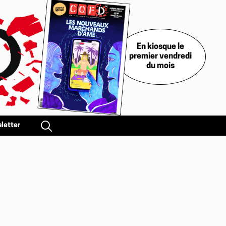
En kiosque le
premier vendredi
du mois
letter