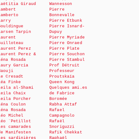
Laëtitia Giraud
Wannesson
Lambert
Pierre
Lamberto
Bonnevalle
Larry
Pierre Etbunk
Bouldingue
Pierre Isnard-
Larsen Tarpin
Dupuy
Laurent
Pierre Myriade
Guilloteau
Pierre Onraed
Laurent Perez
Pierre Plate
Laurent Perez &
Pierre Souchon
Léna Rosada
Pierre Stambul
Laury Garcia
Prof Détruit
Haouji
Professeur
le Cresadt
Proutskaïa
Léa Finke
Queen Kong
Leila al-Shami
Quelques ami.es
Leila Chaix
de Fabrice
Leila Porcher
Boromée
Léna Coulon
Rabha Attaf
Léna Rosada
Rafael
Léo Michel
Campagnolo
Léo ¨Petillot
Rafaël
Les camarades
Snoriguzzi
de Manifesten
Rafik Chekkat
Les sardinières
Raphaël