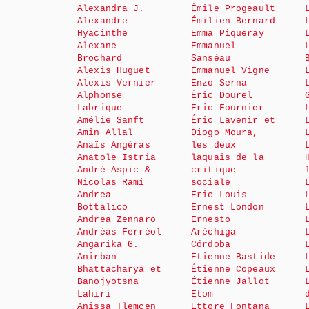
Alexandra J.
Émile Progeault
Alexandre
Émilien Bernard
Hyacinthe
Emma Piqueray
Alexane
Emmanuel
Brochard
Sanséau
Alexis Huguet
Emmanuel Vigne
Alexis Vernier
Enzo Serna
Alphonse
Éric Dourel
Labrique
Eric Fournier
Amélie Sanft
Éric Lavenir et
Amin Allal
Diogo Moura,
Anaïs Angéras
les deux
Anatole Istria
laquais de la
André Aspic &
critique
Nicolas Rami
sociale
Andrea
Eric Louis
Bottalico
Ernest London
Andrea Zennaro
Ernesto
Andréas Ferréol
Aréchiga
Angarika G.
Córdoba
Anirban
Etienne Bastide
Bhattacharya et
Étienne Copeaux
Banojyotsna
Étienne Jallot
Lahiri
Etom
Anissa Tlemcen
Ettore Fontana