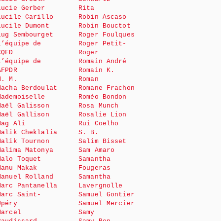
Lucie Gerber
Rita
Lucile Carillo
Robin Ascaso
Lucile Dumont
Robin Bouctot
Lug Sembourget
Roger Foulques
L’équipe de
Roger Petit-
CQFD
Roger
L’équipe de
Romain André
AFPDR
Romain K.
M. M.
Roman
Macha Berdoulat
Romane Frachon
Mademoiselle
Roméo Bondon
Maël Galisson
Rosa Munch
Maël Gallison
Rosalie Lion
Mag Ali
Rui Coelho
Malik Cheklalia
S. B.
Malik Tournon
Salim Bisset
Malima Matonya
Sam Amaro
Malo Toquet
Samantha
Manu Makak
Fougeras
Manuel Rolland
Samantha
Marc Pantanella
Lavergnolle
Marc Saint-
Samuel Gontier
Upéry
Samuel Mercier
Marcel
Samy