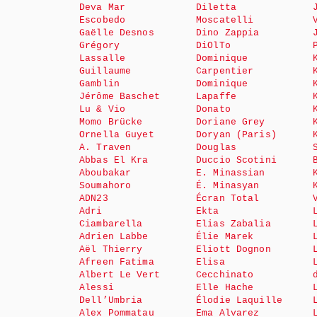
Deva Mar
Diletta
Escobedo
Moscatelli
Gaëlle Desnos
Dino Zappia
Grégory
DiOlTo
Lassalle
Dominique
Guillaume
Carpentier
Gamblin
Dominique
Jérôme Baschet
Lapaffe
Lu & Vio
Donato
Momo Brücke
Doriane Grey
Ornella Guyet
Doryan (Paris)
A. Traven
Douglas
Abbas El Kra
Duccio Scotini
Aboubakar
E. Minassian
Soumahoro
É. Minasyan
ADN23
Écran Total
Adri
Ekta
Ciambarella
Elias Zabalia
Adrien Labbe
Élie Marek
Aël Thierry
Eliott Dognon
Afreen Fatima
Elisa
Albert Le Vert
Cecchinato
Alessi
Elle Hache
Dell’Umbria
Élodie Laquille
Alex Pommatau
Ema Alvarez