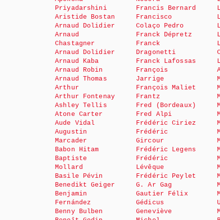
Priyadarshini
Francis Bernard
Aristide Bostan
Francisco
Arnaud Dolidier
Colaço Pedro
Arnaud
Franck Dépretz
Chastagner
Franck
Arnaud Dolidier
Dragonetti
Arnaud Kaba
Franck Lafossas
Arnaud Robin
François
Arnaud Thomas
Jarrige
Arthur
François Maliet
Arthur Fontenay
Frantz
Ashley Tellis
Fred (Bordeaux)
Atone Carter
Fred Alpi
Aude Vidal
Frédéric Ciriez
Augustin
Frédéric
Marcader
Gircour
Babon Hitam
Frédéric Legens
Baptiste
Frédéric
Mollard
Lévêque
Basile Pévin
Frédéric Peylet
Benedikt Geiger
G. Ar Gag
Benjamin
Gautier Félix
Fernández
Gédicus
Benny Bulben
Geneviève