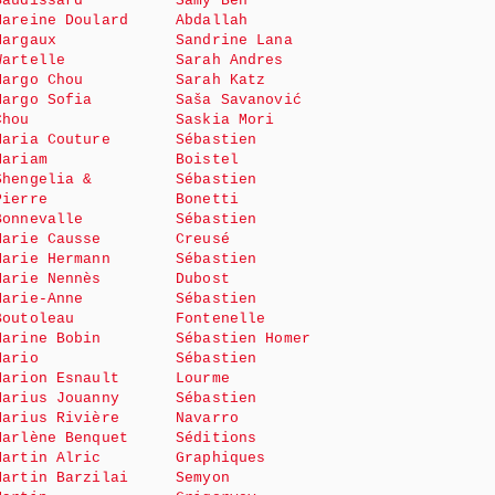
Baudissard
Samy Ben
Mareine Doulard
Abdallah
Margaux
Sandrine Lana
Wartelle
Sarah Andres
Margo Chou
Sarah Katz
Margo Sofia
Saša Savanović
Chou
Saskia Mori
Maria Couture
Sébastien
Mariam
Boistel
Shengelia &
Sébastien
Pierre
Bonetti
Bonnevalle
Sébastien
Marie Causse
Creusé
Marie Hermann
Sébastien
Marie Nennès
Dubost
Marie-Anne
Sébastien
Boutoleau
Fontenelle
Marine Bobin
Sébastien Homer
Mario
Sébastien
Marion Esnault
Lourme
Marius Jouanny
Sébastien
Marius Rivière
Navarro
Marlène Benquet
Séditions
Martin Alric
Graphiques
Martin Barzilai
Semyon