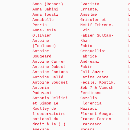
Anna (Rennes)
Evaristo
Anna Bahini
Errante,
Anna Touati
Anselme
Annabelle
Grisoler et
Perrin
Metif Embrene.
Anne-Leïla
Evîn
Ollivier
Fabien Sultan-
Antoine
Khan
(Toulouse)
Fabio
Antoine
Cerquellini
Bougeard
Fabrice
Antoine Carrer
Andreani
Antoine Dubost
Fakir
Antoine Fontana
Fall Amzer
Antoine Hallé
Fatima Zahra
Antoine Souquet
Fécile, Kostik,
Antonin
Seb 7 & Vanush
Padovani
Ferdinand
Antonio Delfini
Cazalis
et Simon Le
Florencia
Roulley de
Mazzadi
l’observatoire
Florent Gouget
national du
France Fanion
droit à la (…)
Francesco
Apeksha
Nocera