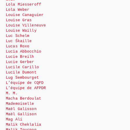
Lola Miesseroff
Lola Weber
Louise Canaguier
Louise Gras
Louise Villeneuve
Louise Wailly
Luc Schelm
Luc Śkaille
Lucas Roxo
Lucia Abbocchio
Lucie Breilh
Lucie Gerber
Lucile Carillo
Lucile Dumont
Lug Sembourget
L’équipe de CQFD
L’équipe de AFPDR
M. M.
Macha Berdoulat
Mademoiselle
Maël Galisson
Maël Gallison
Mag Ali
Malik Cheklalia
Malik Tournon