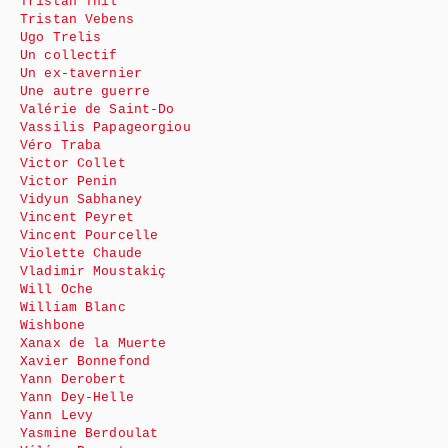
Tristan Thil
Tristan Vebens
Ugo Trelis
Un collectif
Un ex-tavernier
Une autre guerre
Valérie de Saint-Do
Vassilis Papageorgiou
Véro Traba
Victor Collet
Victor Penin
Vidyun Sabhaney
Vincent Peyret
Vincent Pourcelle
Violette Chaude
Vladimir Moustakiç
Will Oche
William Blanc
Wishbone
Xanax de la Muerte
Xavier Bonnefond
Yann Derobert
Yann Dey-Helle
Yann Levy
Yasmine Berdoulat