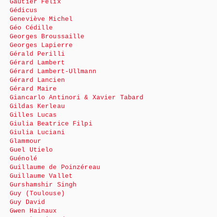
Gautier Félix
Gédicus
Geneviève Michel
Géo Cédille
Georges Broussaille
Georges Lapierre
Gérald Perilli
Gérard Lambert
Gérard Lambert-Ullmann
Gérard Lancien
Gérard Maire
Giancarlo Antinori & Xavier Tabard
Gildas Kerleau
Gilles Lucas
Giulia Beatrice Filpi
Giulia Luciani
Glammour
Guel Utielo
Guénolé
Guillaume de Poinzéreau
Guillaume Vallet
Gurshamshir Singh
Guy (Toulouse)
Guy David
Gwen Hainaux