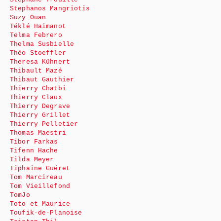
Stephanos Mangriotis
Suzy Ouan
Téklé Haimanot
Telma Febrero
Thelma Susbielle
Théo Stoeffler
Theresa Kühnert
Thibault Mazé
Thibaut Gauthier
Thierry Chatbi
Thierry Claux
Thierry Degrave
Thierry Grillet
Thierry Pelletier
Thomas Maestri
Tibor Farkas
Tifenn Hache
Tilda Meyer
Tiphaine Guéret
Tom Marcireau
Tom Vieillefond
TomJo
Toto et Maurice
Toufik-de-Planoise