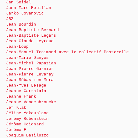
Jan Seidel
Jann-Marc Rouillan
Jarko Jovanovic
JBZ
Jean Bourdin
Jean-Baptiste Bernard
Jean-Baptiste Legars
Jean-Claude Leyraud
Jean-Loup
Jean-Manuel Traimond avec le collectif Passerelle
Jean-Marie Danyès
Jean-Michel Papazian
Jean-Pierre Garnier
Jean-Pierre Levaray
Jean-Sébastien Mora
Jean-Yves Lesage
Jeanne Carratala
Jeanne Frank
Jeanne Vandenbroucke
Jef Klak
Jéline Yakoublanc
Jérémy Rubenstein
Jérôme Coignard
Jérôme F
Joaquim Basiluzzo