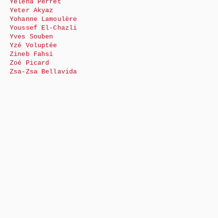
Yéléna Perret
Yeter Akyaz
Yohanne Lamoulère
Youssef El-Chazli
Yves Souben
Yzé Voluptée
Zineb Fahsi
Zoé Picard
Zsa-Zsa Bellavida