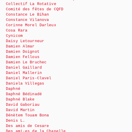
Collectif La Rotative
Comité des fêtes de CQFD
Constance Le Bihan
Constance Vilanova
Corinne Morel Darleux
Cosa Rara
Cynicom
Daisy Letourneur
Damien Almar
Damien Doignot
Damien Fellous
Damien Le Bruchec
Daniel Gaillard
Daniel Mallerin
Daniel Paris-Clavel
Daniela Villegas
Daphné
Daphné Bédinadé
Daphné Blake
David Gaboriau
David Martin
Dénètem Touam Bona
Denis L.
Des amis de Cesare
Des ami·es de la Chapelle