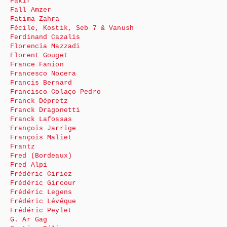
Fakir
Fall Amzer
Fatima Zahra
Fécile, Kostik, Seb 7 & Vanush
Ferdinand Cazalis
Florencia Mazzadi
Florent Gouget
France Fanion
Francesco Nocera
Francis Bernard
Francisco Colaço Pedro
Franck Dépretz
Franck Dragonetti
Franck Lafossas
François Jarrige
François Maliet
Frantz
Fred (Bordeaux)
Fred Alpi
Frédéric Ciriez
Frédéric Gircour
Frédéric Legens
Frédéric Lévêque
Frédéric Peylet
G. Ar Gag