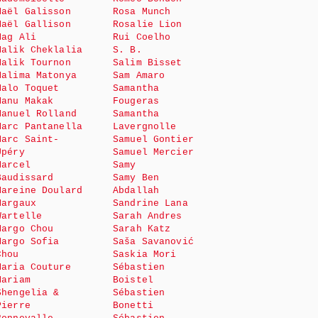
Maël Galisson
Rosa Munch
Maël Gallison
Rosalie Lion
Mag Ali
Rui Coelho
Malik Cheklalia
S. B.
Malik Tournon
Salim Bisset
Malima Matonya
Sam Amaro
Malo Toquet
Samantha
Manu Makak
Fougeras
Manuel Rolland
Samantha
Marc Pantanella
Lavergnolle
Marc Saint-
Samuel Gontier
Upéry
Samuel Mercier
Marcel
Samy
Baudissard
Samy Ben
Mareine Doulard
Abdallah
Margaux
Sandrine Lana
Wartelle
Sarah Andres
Margo Chou
Sarah Katz
Margo Sofia
Saša Savanović
Chou
Saskia Mori
Maria Couture
Sébastien
Mariam
Boistel
Shengelia &
Sébastien
Pierre
Bonetti