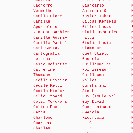
Cabiria
Gérard Maire
Cachorro
Giancarlo
Vermelho
Antinori &
Camila Flores
Xavier Tabard
Camille
Gildas Kerleau
Apostolo et
Gilles Lucas
Vincent Barbier
Giulia Beatrice
Camille Auvray
Filpi
Camille Pastel
Giulia Luciani
Carl Gustav
Glammour
Cartografia
Guel Utielo
noturna
Guénolé
Casse-noisette
Guillaume de
Catherine
Poinzéreau
Thumann
Guillaume
Cécile Février
Vallet
Cécile Ketbi
Gurshamshir
Cécile Kiefer
Singh
Célia Izoard
Guy (Toulouse)
Célia Merckens
Guy David
Céline Pessis
Gwen Hainaux
Cerna
Gwenola
Charlène
Ricordeau
Cuartero
H. C.
Charles
H. K.