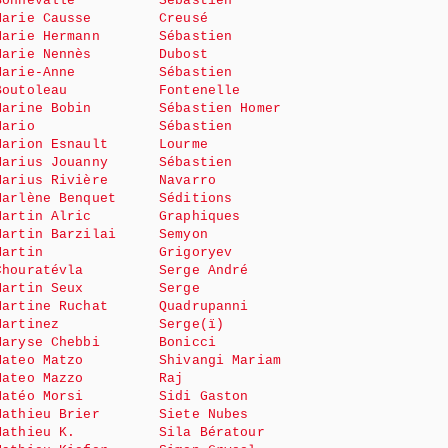
Bonnevalle
Sébastien
Marie Causse
Creusé
Marie Hermann
Sébastien
Marie Nennès
Dubost
Marie-Anne
Sébastien
Boutoleau
Fontenelle
Marine Bobin
Sébastien Homer
Mario
Sébastien
Marion Esnault
Lourme
Marius Jouanny
Sébastien
Marius Rivière
Navarro
Marlène Benquet
Séditions
Martin Alric
Graphiques
Martin Barzilai
Semyon
Martin
Grigoryev
Chouratévla
Serge André
Martin Seux
Serge
Martine Ruchat
Quadrupanni
Martinez
Serge(ï)
Maryse Chebbi
Bonicci
Mateo Matzo
Shivangi Mariam
Mateo Mazzo
Raj
Matéo Morsi
Sidi Gaston
Mathieu Brier
Siete Nubes
Mathieu K.
Sila Bératour