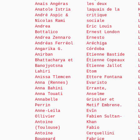
Anaïs Angéras
les deux
Anatole Istria
laquais de la
André Aspic &
critique
Nicolas Rami
sociale
Andrea
Eric Louis
Bottalico
Ernest London
Andrea Zennaro
Ernesto
Andréas Ferréol
Aréchiga
Angarika G.
Córdoba
Anirban
Etienne Bastide
Bhattacharya et
Étienne Copeaux
Banojyotsna
Étienne Jallot
Lahiri
Etom
Anissa Tlemcen
Ettore Fontana
Anna (Rennes)
Evaristo
Anna Bahini
Errante,
Anna Touati
Anselme
Annabelle
Grisoler et
Perrin
Metif Embrene.
Anne-Leïla
Evîn
Ollivier
Fabien Sultan-
Antoine
Khan
(Toulouse)
Fabio
Antoine
Cerquellini
Bougeard
Fabrice