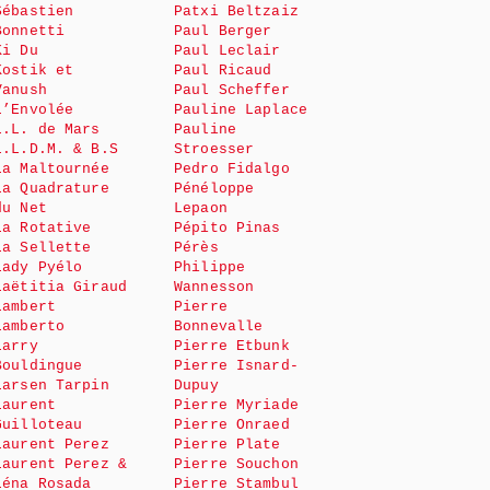
Sébastien
Patxi Beltzaiz
Bonnetti
Paul Berger
Ki Du
Paul Leclair
Kostik et
Paul Ricaud
Vanush
Paul Scheffer
L’Envolée
Pauline Laplace
L.L. de Mars
Pauline
L.L.D.M. & B.S
Stroesser
La Maltournée
Pedro Fidalgo
La Quadrature
Pénéloppe
du Net
Lepaon
La Rotative
Pépito Pinas
La Sellette
Pérès
Lady Pyélo
Philippe
Laëtitia Giraud
Wannesson
Lambert
Pierre
Lamberto
Bonnevalle
Larry
Pierre Etbunk
Bouldingue
Pierre Isnard-
Larsen Tarpin
Dupuy
Laurent
Pierre Myriade
Guilloteau
Pierre Onraed
Laurent Perez
Pierre Plate
Laurent Perez &
Pierre Souchon
Léna Rosada
Pierre Stambul