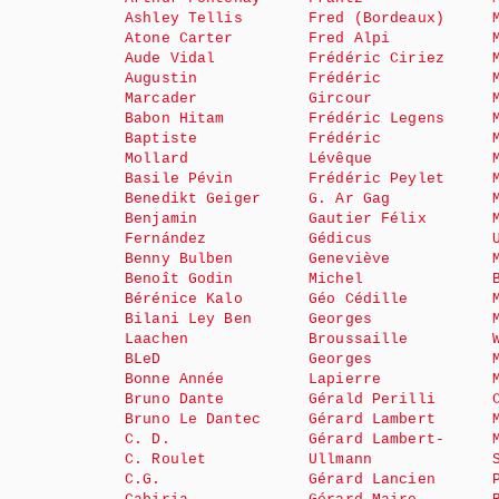
Ashley Tellis
Fred (Bordeaux)
Atone Carter
Fred Alpi
Aude Vidal
Frédéric Ciriez
Augustin
Frédéric
Marcader
Gircour
Babon Hitam
Frédéric Legens
Baptiste
Frédéric
Mollard
Lévêque
Basile Pévin
Frédéric Peylet
Benedikt Geiger
G. Ar Gag
Benjamin
Gautier Félix
Fernández
Gédicus
Benny Bulben
Geneviève
Benoît Godin
Michel
Bérénice Kalo
Géo Cédille
Bilani Ley Ben
Georges
Laachen
Broussaille
BLeD
Georges
Bonne Année
Lapierre
Bruno Dante
Gérald Perilli
Bruno Le Dantec
Gérard Lambert
C. D.
Gérard Lambert-
C. Roulet
Ullmann
C.G.
Gérard Lancien