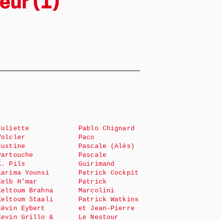
eur (1)
Juliette
Pablo Chignard
Volcler
Paco
Justine
Pascale (Alès)
Partouche
Pascale
K. Pils
Guirimand
Karima Younsi
Patrick Cockpit
Kelb H’mar
Patrick
Keltoum Brahna
Marcolini
Keltoum Staali
Patrick Watkins
Kévin Eybert
et Jean-Pierre
Kevin Grillo &
Le Nestour