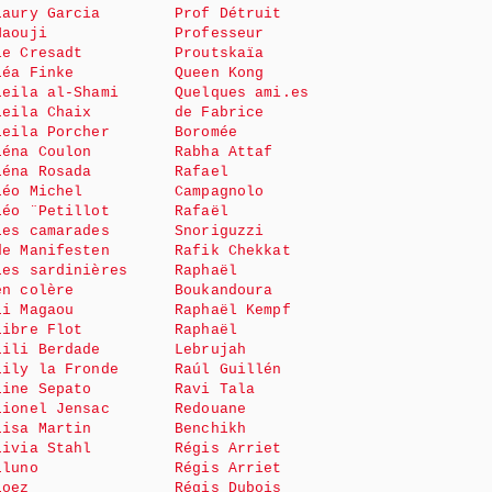
Laury Garcia
Prof Détruit
Haouji
Professeur
le Cresadt
Proutskaïa
Léa Finke
Queen Kong
Leila al-Shami
Quelques ami.es
Leila Chaix
de Fabrice
Leila Porcher
Boromée
Léna Coulon
Rabha Attaf
Léna Rosada
Rafael
Léo Michel
Campagnolo
Léo ¨Petillot
Rafaël
Les camarades
Snoriguzzi
de Manifesten
Rafik Chekkat
Les sardinières
Raphaël
en colère
Boukandoura
Li Magaou
Raphaël Kempf
Libre Flot
Raphaël
Lili Berdade
Lebrujah
Lily la Fronde
Raúl Guillén
Line Sepato
Ravi Tala
Lionel Jensac
Redouane
Lisa Martin
Benchikh
Livia Stahl
Régis Arriet
Lluno
Régis Arriet
Loez
Régis Dubois