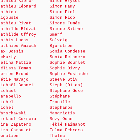
Mathieu Kiefer
Simon Grysol
Mathieu Léonard
Simon Hamy
Mathieu
Simon Piel
Rigouste
Simon Rico
Mathieu Rivat
Simone Fumée
Mathilde Blézat
Simone Sittwe
Mathilde Offroy
Smerf
Mathis Lucas
Solveig
Matthieu Amiech
Bjurström
Max Bossis
Sonia Condesse
McMurty
Sonia Retamero
Melina Mattia
Sophie Bourlet
Mélissa Tomas
Sophie Divry
Meriem Bioud
Sophie Eustache
Métie Navajo
Steeve Stiv
Michaël Bonnet
Steph (Dijon)
Michael
Stéphane Goxe
Garabello
Stéphane
Michel
Trouille
Michel
Stephanos
Warschawski
Mangriotis
Mickael Correia
Suzy Ouan
Mina Zapatero
Téklé Haimanot
Mira Garou et
Telma Febrero
Donatien
Thelma