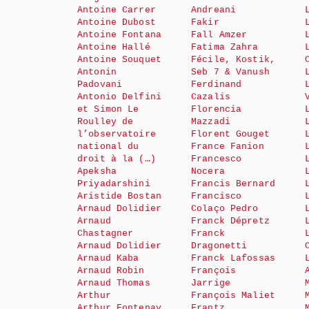
Antoine Carrer
Andreani
Antoine Dubost
Fakir
Antoine Fontana
Fall Amzer
Antoine Hallé
Fatima Zahra
Antoine Souquet
Fécile, Kostik,
Antonin
Seb 7 & Vanush
Padovani
Ferdinand
Antonio Delfini
Cazalis
et Simon Le
Florencia
Roulley de
Mazzadi
l’observatoire
Florent Gouget
national du
France Fanion
droit à la (…)
Francesco
Apeksha
Nocera
Priyadarshini
Francis Bernard
Aristide Bostan
Francisco
Arnaud Dolidier
Colaço Pedro
Arnaud
Franck Dépretz
Chastagner
Franck
Arnaud Dolidier
Dragonetti
Arnaud Kaba
Franck Lafossas
Arnaud Robin
François
Arnaud Thomas
Jarrige
Arthur
François Maliet
Arthur Fontenay
Frantz