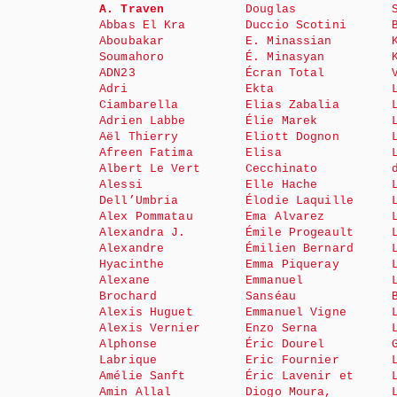
A. Traven
Douglas
Abbas El Kra
Duccio Scotini
Aboubakar
E. Minassian
Soumahoro
É. Minasyan
ADN23
Écran Total
Adri
Ekta
Ciambarella
Elias Zabalia
Adrien Labbe
Élie Marek
Aël Thierry
Eliott Dognon
Afreen Fatima
Elisa
Albert Le Vert
Cecchinato
Alessi
Elle Hache
Dell’Umbria
Élodie Laquille
Alex Pommatau
Ema Alvarez
Alexandra J.
Émile Progeault
Alexandre
Émilien Bernard
Hyacinthe
Emma Piqueray
Alexane
Emmanuel
Brochard
Sanséau
Alexis Huguet
Emmanuel Vigne
Alexis Vernier
Enzo Serna
Alphonse
Éric Dourel
Labrique
Eric Fournier
Amélie Sanft
Éric Lavenir et
Amin Allal
Diogo Moura,