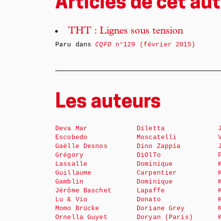
Articles de cet aut
THT : Lignes sous tension
Paru dans
CQFD
n°129 (février 2015)
Les auteurs
Deva Mar
Diletta
Escobedo
Moscatelli
Gaëlle Desnos
Dino Zappia
Grégory
DiOlTo
Lassalle
Dominique
Guillaume
Carpentier
Gamblin
Dominique
Jérôme Baschet
Lapaffe
Lu & Vio
Donato
Momo Brücke
Doriane Grey
Ornella Guyet
Doryan (Paris)