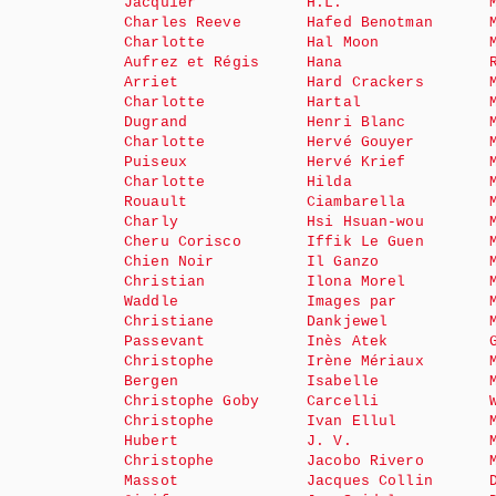
Jacquier
H.L.
Charles Reeve
Hafed Benotman
Charlotte
Hal Moon
Aufrez et Régis
Hana
Arriet
Hard Crackers
Charlotte
Hartal
Dugrand
Henri Blanc
Charlotte
Hervé Gouyer
Puiseux
Hervé Krief
Charlotte
Hilda
Rouault
Ciambarella
Charly
Hsi Hsuan-wou
Cheru Corisco
Iffik Le Guen
Chien Noir
Il Ganzo
Christian
Ilona Morel
Waddle
Images par
Christiane
Dankjewel
Passevant
Inès Atek
Christophe
Irène Mériaux
Bergen
Isabelle
Christophe Goby
Carcelli
Christophe
Ivan Ellul
Hubert
J. V.
Christophe
Jacobo Rivero
Massot
Jacques Collin