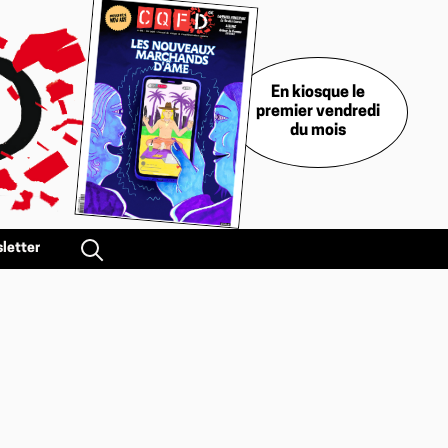
En kiosque le
premier vendredi
du mois
letter