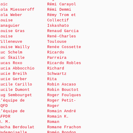
Loïc
Rémi Carayol
Lola Miesseroff
Rémi Demmi
Lola Weber
Rémy Trom et
Louise
Collectif
Canaguier
Iskashato
Louise Gras
Renaud Garcia
Louise
René-Charles
Villeneuve
Toulouse
Louise Wailly
Renée Cossette
Luc Schelm
Ricardo
Luc Śkaille
Parreira
Lucas Roxo
Ricardo Robles
Lucia Abbocchio
Richard
Lucie Breilh
Schwartz
Lucie Gerber
Rita
Lucile Carillo
Robin Ascaso
Lucile Dumont
Robin Bouctot
Lug Sembourget
Roger Foulques
L’équipe de
Roger Petit-
CQFD
Roger
L’équipe de
Romain André
AFPDR
Romain K.
M. M.
Roman
Macha Berdoulat
Romane Frachon
Mademoiselle
Roméo Bondon