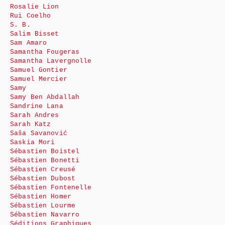
Rosalie Lion
Rui Coelho
S. B.
Salim Bisset
Sam Amaro
Samantha Fougeras
Samantha Lavergnolle
Samuel Gontier
Samuel Mercier
Samy
Samy Ben Abdallah
Sandrine Lana
Sarah Andres
Sarah Katz
Saša Savanović
Saskia Mori
Sébastien Boistel
Sébastien Bonetti
Sébastien Creusé
Sébastien Dubost
Sébastien Fontenelle
Sébastien Homer
Sébastien Lourme
Sébastien Navarro
Séditions Graphiques