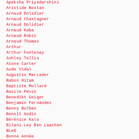
Apeksha Priyadarshini
Aristide Bostan
Arnaud Dolidier
Arnaud Chastagner
Arnaud Dolidier
Arnaud Kaba
Arnaud Robin
Arnaud Thomas
Arthur
Arthur Fontenay
Ashley Tellis
Atone Carter
Aude Vidal
Augustin Marcader
Babon Hitam
Baptiste Mollard
Basile Pévin
Benedikt Geiger
Benjamin Fernández
Benny Bulben
Benoît Godin
Bérénice Kalo
Bilani Ley Ben Laachen
BLeD
Bonne Année