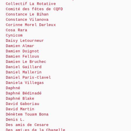
Collectif La Rotative
Comité des fêtes de CQFD
Constance Le Bihan
Constance Vilanova
Corinne Morel Darleux
Cosa Rara
Cynicom
Daisy Letourneur
Damien Almar
Damien Doignot
Damien Fellous
Damien Le Bruchec
Daniel Gaillard
Daniel Mallerin
Daniel Paris-Clavel
Daniela Villegas
Daphné
Daphné Bédinadé
Daphné Blake
David Gaboriau
David Martin
Dénètem Touam Bona
Denis L.
Des amis de Cesare
Des ami·es de la Chapelle