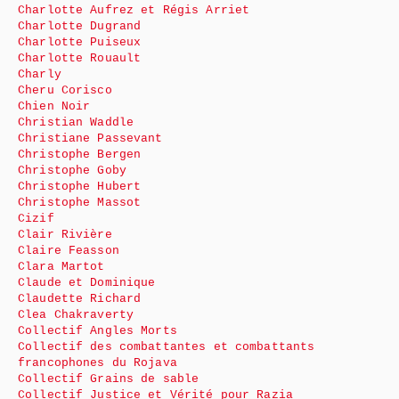
Charlotte Aufrez et Régis Arriet
Charlotte Dugrand
Charlotte Puiseux
Charlotte Rouault
Charly
Cheru Corisco
Chien Noir
Christian Waddle
Christiane Passevant
Christophe Bergen
Christophe Goby
Christophe Hubert
Christophe Massot
Cizif
Clair Rivière
Claire Feasson
Clara Martot
Claude et Dominique
Claudette Richard
Clea Chakraverty
Collectif Angles Morts
Collectif des combattantes et combattants
francophones du Rojava
Collectif Grains de sable
Collectif Justice et Vérité pour Razia