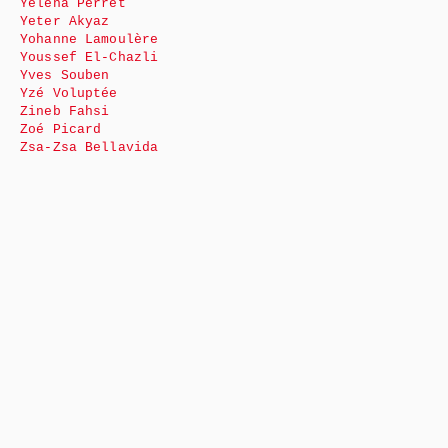
Yéléna Perret
Yeter Akyaz
Yohanne Lamoulère
Youssef El-Chazli
Yves Souben
Yzé Voluptée
Zineb Fahsi
Zoé Picard
Zsa-Zsa Bellavida