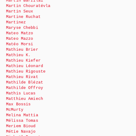
Martin Barzilai
Martin Chouratévla
Martin Seux
Martine Ruchat
Martinez
Maryse Chebbi
Mateo Matzo
Mateo Mazzo
Matéo Morsi
Mathieu Brier
Mathieu K.
Mathieu Kiefer
Mathieu Léonard
Mathieu Rigouste
Mathieu Rivat
Mathilde Blézat
Mathilde Offroy
Mathis Lucas
Matthieu Amiech
Max Bossis
McMurty
Melina Mattia
Mélissa Tomas
Meriem Bioud
Métie Navajo