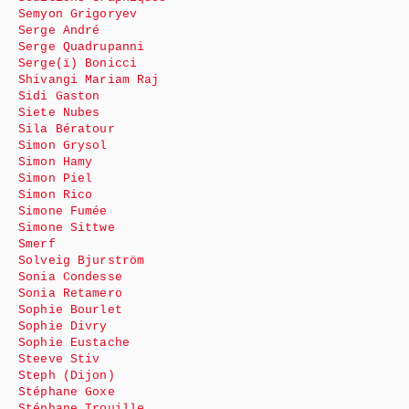
Semyon Grigoryev
Serge André
Serge Quadrupanni
Serge(ï) Bonicci
Shivangi Mariam Raj
Sidi Gaston
Siete Nubes
Sila Bératour
Simon Grysol
Simon Hamy
Simon Piel
Simon Rico
Simone Fumée
Simone Sittwe
Smerf
Solveig Bjurström
Sonia Condesse
Sonia Retamero
Sophie Bourlet
Sophie Divry
Sophie Eustache
Steeve Stiv
Steph (Dijon)
Stéphane Goxe
Stéphane Trouille