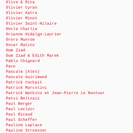
Olive & Rita
Olivier Cyran
Olivier Katre
Olivier Minot
Olivier Saint-Hilaire
Oncle Charlie
Orianne Hidalgo-Laurier
Ororo Munroe
Oscar Ratito
Oum Ziad
Oum Ziad & Édith Marek
Pablo Chignard
Paco
Pascale (Alès)
Pascale Guirimand
Patrick Cockpit
Patrick Marcolini
Patrick Watkins et Jean-Pierre Le Nestour
Patxi Beltzaiz
Paul Berger
Paul Leclair
Paul Ricaud
Paul Scheffer
Pauline Laplace
Pauline Stroesser