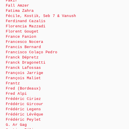
Fakir
Fall Amzer
Fatima Zahra
Fécile, Kostik, Seb 7 & Vanush
Ferdinand Cazalis
Florencia Mazzadi
Florent Gouget
France Fanion
Francesco Nocera
Francis Bernard
Francisco Colaço Pedro
Franck Dépretz
Franck Dragonetti
Franck Lafossas
François Jarrige
François Maliet
Frantz
Fred (Bordeaux)
Fred Alpi
Frédéric Ciriez
Frédéric Gircour
Frédéric Legens
Frédéric Lévêque
Frédéric Peylet
G. Ar Gag