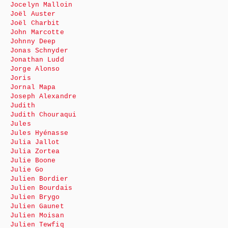
Jocelyn Malloin
Joël Auster
Joël Charbit
John Marcotte
Johnny Deep
Jonas Schnyder
Jonathan Ludd
Jorge Alonso
Joris
Jornal Mapa
Joseph Alexandre
Judith
Judith Chouraqui
Jules
Jules Hyénasse
Julia Jallot
Julia Zortea
Julie Boone
Julie Go
Julien Bordier
Julien Bourdais
Julien Brygo
Julien Gaunet
Julien Moisan
Julien Tewfiq