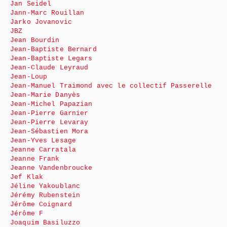
Jan Seidel
Jann-Marc Rouillan
Jarko Jovanovic
JBZ
Jean Bourdin
Jean-Baptiste Bernard
Jean-Baptiste Legars
Jean-Claude Leyraud
Jean-Loup
Jean-Manuel Traimond avec le collectif Passerelle
Jean-Marie Danyès
Jean-Michel Papazian
Jean-Pierre Garnier
Jean-Pierre Levaray
Jean-Sébastien Mora
Jean-Yves Lesage
Jeanne Carratala
Jeanne Frank
Jeanne Vandenbroucke
Jef Klak
Jéline Yakoublanc
Jérémy Rubenstein
Jérôme Coignard
Jérôme F
Joaquim Basiluzzo