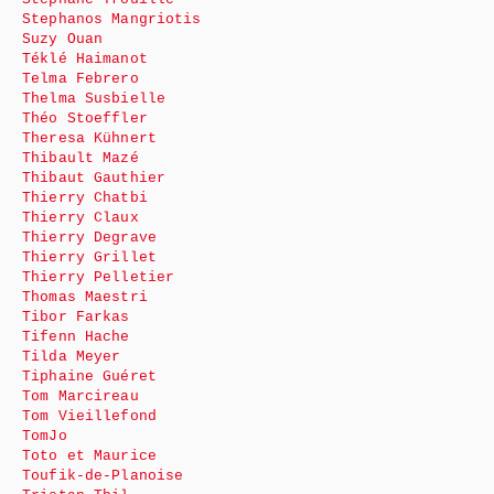
Stephanos Mangriotis
Suzy Ouan
Téklé Haimanot
Telma Febrero
Thelma Susbielle
Théo Stoeffler
Theresa Kühnert
Thibault Mazé
Thibaut Gauthier
Thierry Chatbi
Thierry Claux
Thierry Degrave
Thierry Grillet
Thierry Pelletier
Thomas Maestri
Tibor Farkas
Tifenn Hache
Tilda Meyer
Tiphaine Guéret
Tom Marcireau
Tom Vieillefond
TomJo
Toto et Maurice
Toufik-de-Planoise