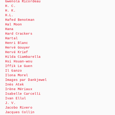
Gwenola Ricordeau
H. C.
H. K.
H.L.
Hafed Benotman
Hal Moon
Hana
Hard Crackers
Hartal
Henri Blanc
Hervé Gouyer
Hervé Krief
Hilda Ciambarella
Hsi Hsuan-wou
Iffik Le Guen
Il Ganzo
Ilona Morel
Images par Dankjewel
Inès Atek
Irène Mériaux
Isabelle Carcelli
Ivan Ellul
J. V.
Jacobo Rivero
Jacques Collin