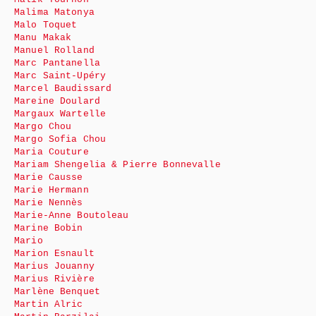
Malima Matonya
Malo Toquet
Manu Makak
Manuel Rolland
Marc Pantanella
Marc Saint-Upéry
Marcel Baudissard
Mareine Doulard
Margaux Wartelle
Margo Chou
Margo Sofia Chou
Maria Couture
Mariam Shengelia & Pierre Bonnevalle
Marie Causse
Marie Hermann
Marie Nennès
Marie-Anne Boutoleau
Marine Bobin
Mario
Marion Esnault
Marius Jouanny
Marius Rivière
Marlène Benquet
Martin Alric