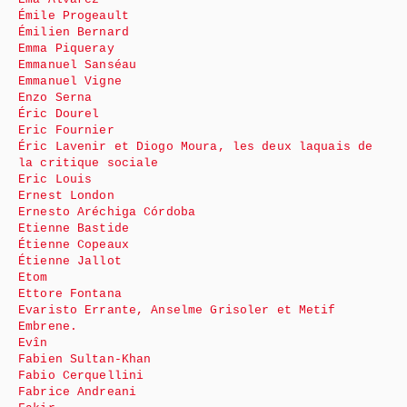
Émile Progeault
Émilien Bernard
Emma Piqueray
Emmanuel Sanséau
Emmanuel Vigne
Enzo Serna
Éric Dourel
Eric Fournier
Éric Lavenir et Diogo Moura, les deux laquais de
la critique sociale
Eric Louis
Ernest London
Ernesto Aréchiga Córdoba
Etienne Bastide
Étienne Copeaux
Étienne Jallot
Etom
Ettore Fontana
Evaristo Errante, Anselme Grisoler et Metif
Embrene.
Evîn
Fabien Sultan-Khan
Fabio Cerquellini
Fabrice Andreani