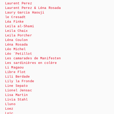
Laurent Perez
Laurent Perez & Léna Rosada
Laury Garcia Haouji
le Cresadt
Léa Finke
Leila al-Shami
Leila Chaix
Leila Porcher
Léna Coulon
Léna Rosada
Léo Michel
Léo ¨Petillot
Les camarades de Manifesten
Les sardinières en colère
Li Magaou
Libre Flot
Lili Berdade
Lily la Fronde
Line Sepato
Lionel Jensac
Lisa Martin
Livia Stahl
Lluno
Loez
Loïc