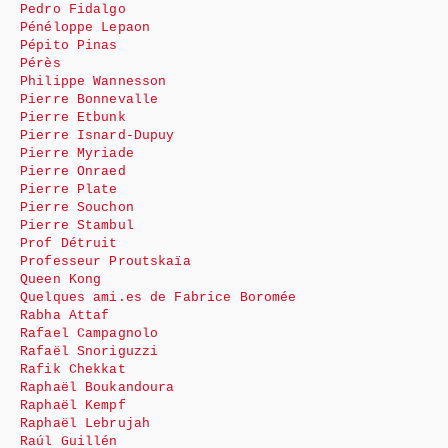
Pedro Fidalgo
Pénéloppe Lepaon
Pépito Pinas
Pérès
Philippe Wannesson
Pierre Bonnevalle
Pierre Etbunk
Pierre Isnard-Dupuy
Pierre Myriade
Pierre Onraed
Pierre Plate
Pierre Souchon
Pierre Stambul
Prof Détruit
Professeur Proutskaïa
Queen Kong
Quelques ami.es de Fabrice Boromée
Rabha Attaf
Rafael Campagnolo
Rafaël Snoriguzzi
Rafik Chekkat
Raphaël Boukandoura
Raphaël Kempf
Raphaël Lebrujah
Raúl Guillén