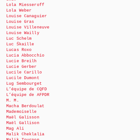
Lola Miesseroff
Lola Weber
Louise Canaguier
Louise Gras
Louise Villeneuve
Louise Wailly
Luc Schelm
Luc Śkaille
Lucas Roxo
Lucia Abbocchio
Lucie Breilh
Lucie Gerber
Lucile Carillo
Lucile Dumont
Lug Sembourget
L’équipe de CQFD
L’équipe de AFPDR
M. M.
Macha Berdoulat
Mademoiselle
Maël Galisson
Maël Gallison
Mag Ali
Malik Cheklalia
Malik Tournon