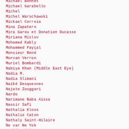
Michaël Bonnet
Michael Garabello
Michel
Michel Warschawski
Mickael Correia
Mina Zapatero
Mira Garou et Donatien Ducasse
Miriana Mislov
Mohamed Kably
Mohammed Fayçal
Monsieur René
Morvan Verron
Muriel Bombardi
Nabiya Khan (Middle East Eye)
Nadia M.
Nadia Slimani
Naïké Desquesnes
Najate Zouggari
Nardo
Narimane Baba Aïssa
Nassir Safi
Nathalia Kloos
Nathalie Caton
Nathaly Saint-Hilaire
Ne var Ne Yok