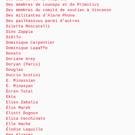
Des membres de Lounapo et de Primitivi
Des membres du comité de soutien à Vincenzo
Des militantes d’Alarm Phone
Des pailhassous parmi d’autres
Diletta Moscatelli
Dino Zappia
DiOlTo
Dominique Carpentier
Dominique Lapaffe
Donato
Doriane Grey
Doryan (Paris)
Douglas
Duccio Scotini
E. Minassian
É. Minasyan
Écran Total
Ekta
Elias Zabalia
Élie Marek
Eliott Dognon
Elisa Cecchinato
Elle Hache
Élodie Laquille
Ema Alvarez