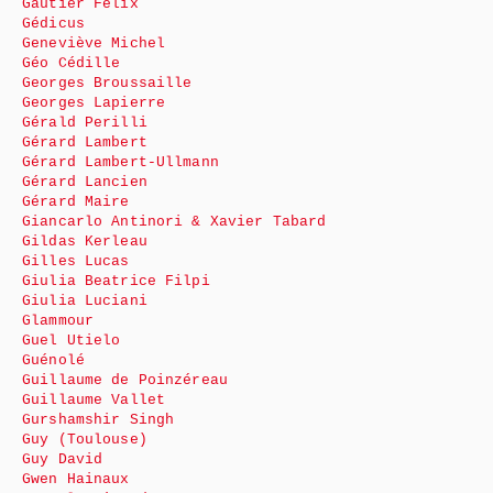
Gautier Félix
Gédicus
Geneviève Michel
Géo Cédille
Georges Broussaille
Georges Lapierre
Gérald Perilli
Gérard Lambert
Gérard Lambert-Ullmann
Gérard Lancien
Gérard Maire
Giancarlo Antinori & Xavier Tabard
Gildas Kerleau
Gilles Lucas
Giulia Beatrice Filpi
Giulia Luciani
Glammour
Guel Utielo
Guénolé
Guillaume de Poinzéreau
Guillaume Vallet
Gurshamshir Singh
Guy (Toulouse)
Guy David
Gwen Hainaux