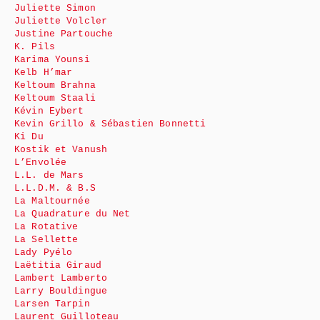
Juliette Simon
Juliette Volcler
Justine Partouche
K. Pils
Karima Younsi
Kelb H’mar
Keltoum Brahna
Keltoum Staali
Kévin Eybert
Kevin Grillo & Sébastien Bonnetti
Ki Du
Kostik et Vanush
L’Envolée
L.L. de Mars
L.L.D.M. & B.S
La Maltournée
La Quadrature du Net
La Rotative
La Sellette
Lady Pyélo
Laëtitia Giraud
Lambert Lamberto
Larry Bouldingue
Larsen Tarpin
Laurent Guilloteau