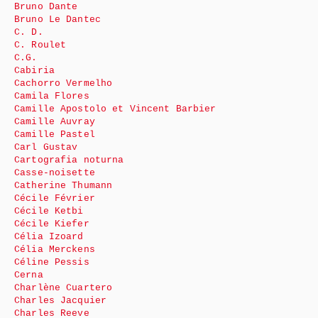
Bruno Dante
Bruno Le Dantec
C. D.
C. Roulet
C.G.
Cabiria
Cachorro Vermelho
Camila Flores
Camille Apostolo et Vincent Barbier
Camille Auvray
Camille Pastel
Carl Gustav
Cartografia noturna
Casse-noisette
Catherine Thumann
Cécile Février
Cécile Ketbi
Cécile Kiefer
Célia Izoard
Célia Merckens
Céline Pessis
Cerna
Charlène Cuartero
Charles Jacquier
Charles Reeve