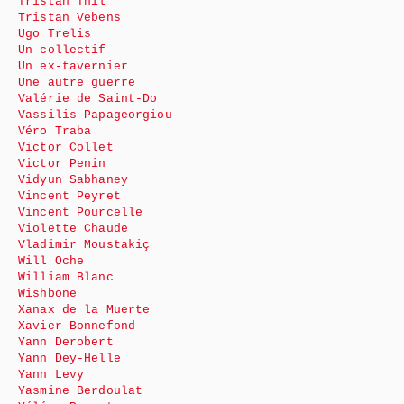
Tristan Thil
Tristan Vebens
Ugo Trelis
Un collectif
Un ex-tavernier
Une autre guerre
Valérie de Saint-Do
Vassilis Papageorgiou
Véro Traba
Victor Collet
Victor Penin
Vidyun Sabhaney
Vincent Peyret
Vincent Pourcelle
Violette Chaude
Vladimir Moustakiç
Will Oche
William Blanc
Wishbone
Xanax de la Muerte
Xavier Bonnefond
Yann Derobert
Yann Dey-Helle
Yann Levy
Yasmine Berdoulat