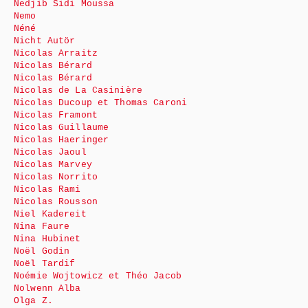
Nedjib Sidi Moussa
Nemo
Néné
Nicht Autör
Nicolas Arraitz
Nicolas Bérard
Nicolas Bérard
Nicolas de La Casinière
Nicolas Ducoup et Thomas Caroni
Nicolas Framont
Nicolas Guillaume
Nicolas Haeringer
Nicolas Jaoul
Nicolas Marvey
Nicolas Norrito
Nicolas Rami
Nicolas Rousson
Niel Kadereit
Nina Faure
Nina Hubinet
Noël Godin
Noël Tardif
Noémie Wojtowicz et Théo Jacob
Nolwenn Alba
Olga Z.