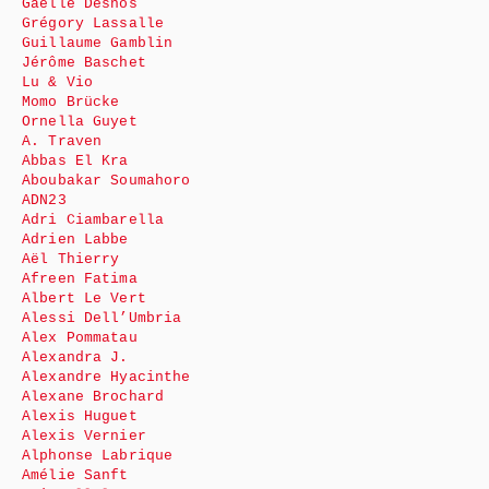
Gaëlle Desnos
Grégory Lassalle
Guillaume Gamblin
Jérôme Baschet
Lu & Vio
Momo Brücke
Ornella Guyet
A. Traven
Abbas El Kra
Aboubakar Soumahoro
ADN23
Adri Ciambarella
Adrien Labbe
Aël Thierry
Afreen Fatima
Albert Le Vert
Alessi Dell’Umbria
Alex Pommatau
Alexandra J.
Alexandre Hyacinthe
Alexane Brochard
Alexis Huguet
Alexis Vernier
Alphonse Labrique
Amélie Sanft