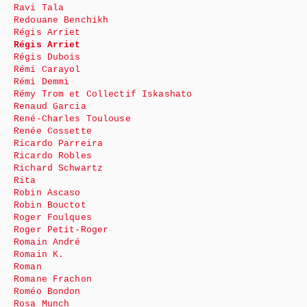
Ravi Tala
Redouane Benchikh
Régis Arriet
Régis Arriet
Régis Dubois
Rémi Carayol
Rémi Demmi
Rémy Trom et Collectif Iskashato
Renaud Garcia
René-Charles Toulouse
Renée Cossette
Ricardo Parreira
Ricardo Robles
Richard Schwartz
Rita
Robin Ascaso
Robin Bouctot
Roger Foulques
Roger Petit-Roger
Romain André
Romain K.
Roman
Romane Frachon
Roméo Bondon
Rosa Munch