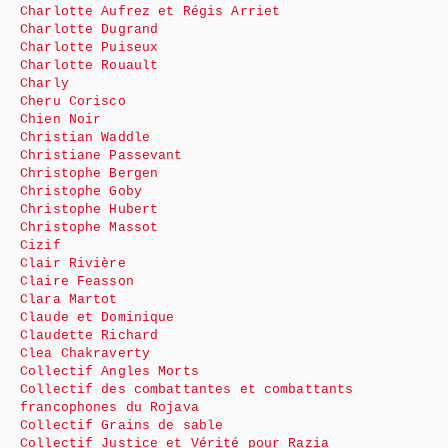
Charlotte Aufrez et Régis Arriet
Charlotte Dugrand
Charlotte Puiseux
Charlotte Rouault
Charly
Cheru Corisco
Chien Noir
Christian Waddle
Christiane Passevant
Christophe Bergen
Christophe Goby
Christophe Hubert
Christophe Massot
Cizif
Clair Rivière
Claire Feasson
Clara Martot
Claude et Dominique
Claudette Richard
Clea Chakraverty
Collectif Angles Morts
Collectif des combattantes et combattants
francophones du Rojava
Collectif Grains de sable
Collectif Justice et Vérité pour Razia