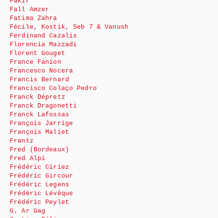
Fakir
Fall Amzer
Fatima Zahra
Fécile, Kostik, Seb 7 & Vanush
Ferdinand Cazalis
Florencia Mazzadi
Florent Gouget
France Fanion
Francesco Nocera
Francis Bernard
Francisco Colaço Pedro
Franck Dépretz
Franck Dragonetti
Franck Lafossas
François Jarrige
François Maliet
Frantz
Fred (Bordeaux)
Fred Alpi
Frédéric Ciriez
Frédéric Gircour
Frédéric Legens
Frédéric Lévêque
Frédéric Peylet
G. Ar Gag