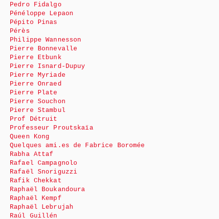
Pedro Fidalgo
Pénéloppe Lepaon
Pépito Pinas
Pérès
Philippe Wannesson
Pierre Bonnevalle
Pierre Etbunk
Pierre Isnard-Dupuy
Pierre Myriade
Pierre Onraed
Pierre Plate
Pierre Souchon
Pierre Stambul
Prof Détruit
Professeur Proutskaïa
Queen Kong
Quelques ami.es de Fabrice Boromée
Rabha Attaf
Rafael Campagnolo
Rafaël Snoriguzzi
Rafik Chekkat
Raphaël Boukandoura
Raphaël Kempf
Raphaël Lebrujah
Raúl Guillén