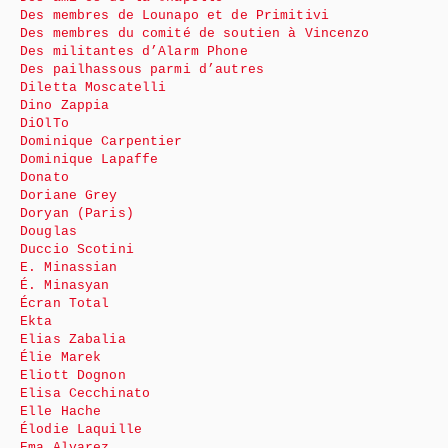
Des membres de Lounapo et de Primitivi
Des membres du comité de soutien à Vincenzo
Des militantes d’Alarm Phone
Des pailhassous parmi d’autres
Diletta Moscatelli
Dino Zappia
DiOlTo
Dominique Carpentier
Dominique Lapaffe
Donato
Doriane Grey
Doryan (Paris)
Douglas
Duccio Scotini
E. Minassian
É. Minasyan
Écran Total
Ekta
Elias Zabalia
Élie Marek
Eliott Dognon
Elisa Cecchinato
Elle Hache
Élodie Laquille
Ema Alvarez