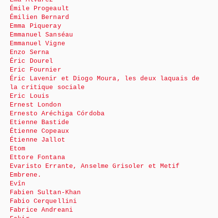
Émile Progeault
Émilien Bernard
Emma Piqueray
Emmanuel Sanséau
Emmanuel Vigne
Enzo Serna
Éric Dourel
Eric Fournier
Éric Lavenir et Diogo Moura, les deux laquais de
la critique sociale
Eric Louis
Ernest London
Ernesto Aréchiga Córdoba
Etienne Bastide
Étienne Copeaux
Étienne Jallot
Etom
Ettore Fontana
Evaristo Errante, Anselme Grisoler et Metif
Embrene.
Evîn
Fabien Sultan-Khan
Fabio Cerquellini
Fabrice Andreani