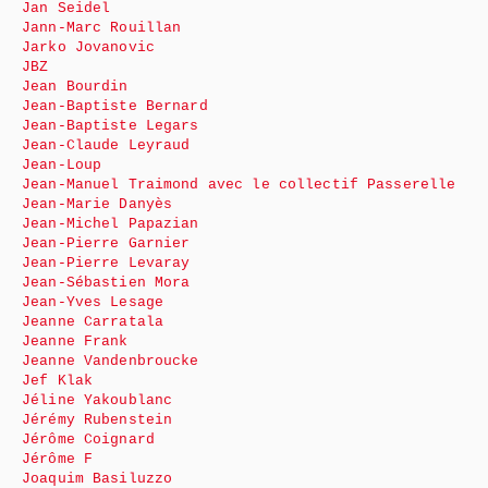
Jan Seidel
Jann-Marc Rouillan
Jarko Jovanovic
JBZ
Jean Bourdin
Jean-Baptiste Bernard
Jean-Baptiste Legars
Jean-Claude Leyraud
Jean-Loup
Jean-Manuel Traimond avec le collectif Passerelle
Jean-Marie Danyès
Jean-Michel Papazian
Jean-Pierre Garnier
Jean-Pierre Levaray
Jean-Sébastien Mora
Jean-Yves Lesage
Jeanne Carratala
Jeanne Frank
Jeanne Vandenbroucke
Jef Klak
Jéline Yakoublanc
Jérémy Rubenstein
Jérôme Coignard
Jérôme F
Joaquim Basiluzzo