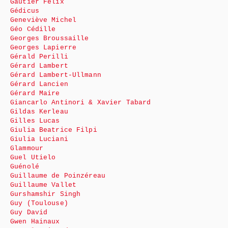
Gautier Félix
Gédicus
Geneviève Michel
Géo Cédille
Georges Broussaille
Georges Lapierre
Gérald Perilli
Gérard Lambert
Gérard Lambert-Ullmann
Gérard Lancien
Gérard Maire
Giancarlo Antinori & Xavier Tabard
Gildas Kerleau
Gilles Lucas
Giulia Beatrice Filpi
Giulia Luciani
Glammour
Guel Utielo
Guénolé
Guillaume de Poinzéreau
Guillaume Vallet
Gurshamshir Singh
Guy (Toulouse)
Guy David
Gwen Hainaux