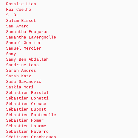
Rosalie Lion
Rui Coelho
S. B.
Salim Bisset
Sam Amaro
Samantha Fougeras
Samantha Lavergnolle
Samuel Gontier
Samuel Mercier
Samy
Samy Ben Abdallah
Sandrine Lana
Sarah Andres
Sarah Katz
Saša Savanović
Saskia Mori
Sébastien Boistel
Sébastien Bonetti
Sébastien Creusé
Sébastien Dubost
Sébastien Fontenelle
Sébastien Homer
Sébastien Lourme
Sébastien Navarro
Séditions Graphiques