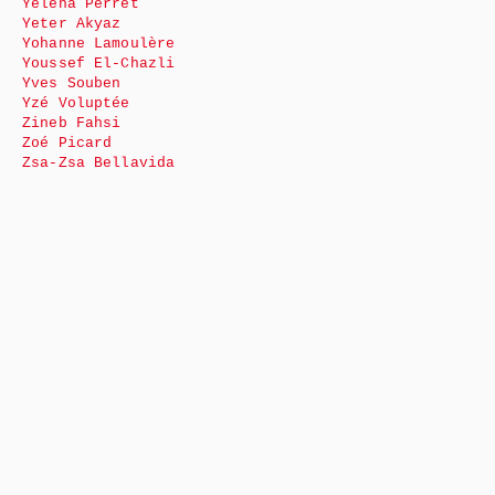
Yéléna Perret
Yeter Akyaz
Yohanne Lamoulère
Youssef El-Chazli
Yves Souben
Yzé Voluptée
Zineb Fahsi
Zoé Picard
Zsa-Zsa Bellavida