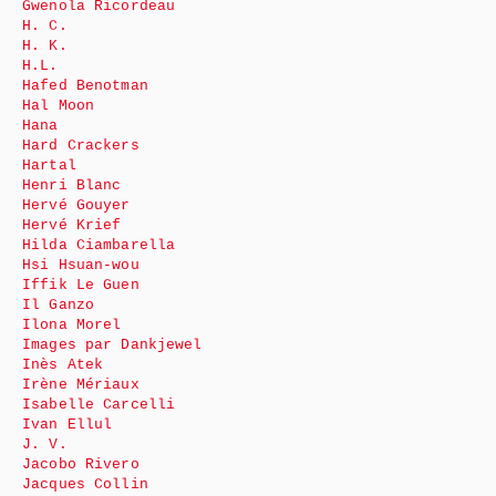
Gwenola Ricordeau
H. C.
H. K.
H.L.
Hafed Benotman
Hal Moon
Hana
Hard Crackers
Hartal
Henri Blanc
Hervé Gouyer
Hervé Krief
Hilda Ciambarella
Hsi Hsuan-wou
Iffik Le Guen
Il Ganzo
Ilona Morel
Images par Dankjewel
Inès Atek
Irène Mériaux
Isabelle Carcelli
Ivan Ellul
J. V.
Jacobo Rivero
Jacques Collin