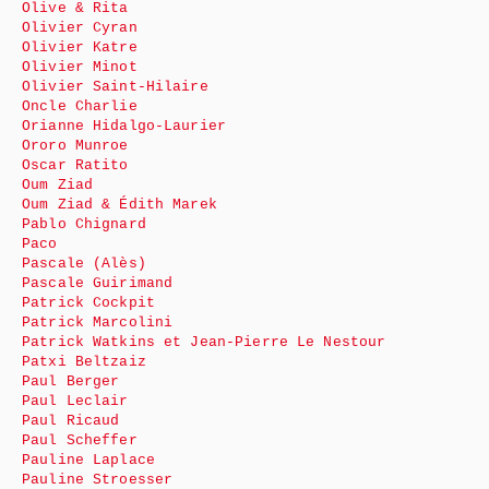
Olive & Rita
Olivier Cyran
Olivier Katre
Olivier Minot
Olivier Saint-Hilaire
Oncle Charlie
Orianne Hidalgo-Laurier
Ororo Munroe
Oscar Ratito
Oum Ziad
Oum Ziad & Édith Marek
Pablo Chignard
Paco
Pascale (Alès)
Pascale Guirimand
Patrick Cockpit
Patrick Marcolini
Patrick Watkins et Jean-Pierre Le Nestour
Patxi Beltzaiz
Paul Berger
Paul Leclair
Paul Ricaud
Paul Scheffer
Pauline Laplace
Pauline Stroesser