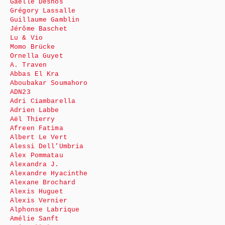
Gaëlle Desnos
Grégory Lassalle
Guillaume Gamblin
Jérôme Baschet
Lu & Vio
Momo Brücke
Ornella Guyet
A. Traven
Abbas El Kra
Aboubakar Soumahoro
ADN23
Adri Ciambarella
Adrien Labbe
Aël Thierry
Afreen Fatima
Albert Le Vert
Alessi Dell’Umbria
Alex Pommatau
Alexandra J.
Alexandre Hyacinthe
Alexane Brochard
Alexis Huguet
Alexis Vernier
Alphonse Labrique
Amélie Sanft