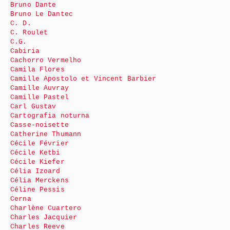
Bruno Dante
Bruno Le Dantec
C. D.
C. Roulet
C.G.
Cabiria
Cachorro Vermelho
Camila Flores
Camille Apostolo et Vincent Barbier
Camille Auvray
Camille Pastel
Carl Gustav
Cartografia noturna
Casse-noisette
Catherine Thumann
Cécile Février
Cécile Ketbi
Cécile Kiefer
Célia Izoard
Célia Merckens
Céline Pessis
Cerna
Charlène Cuartero
Charles Jacquier
Charles Reeve