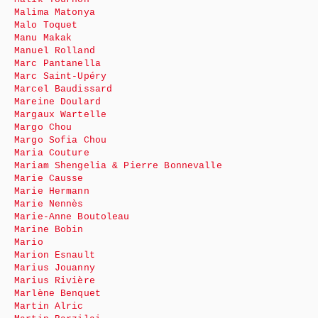
Malima Matonya
Malo Toquet
Manu Makak
Manuel Rolland
Marc Pantanella
Marc Saint-Upéry
Marcel Baudissard
Mareine Doulard
Margaux Wartelle
Margo Chou
Margo Sofia Chou
Maria Couture
Mariam Shengelia & Pierre Bonnevalle
Marie Causse
Marie Hermann
Marie Nennès
Marie-Anne Boutoleau
Marine Bobin
Mario
Marion Esnault
Marius Jouanny
Marius Rivière
Marlène Benquet
Martin Alric