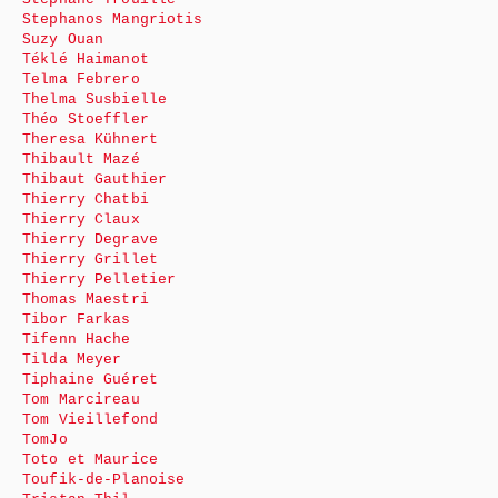
Stephanos Mangriotis
Suzy Ouan
Téklé Haimanot
Telma Febrero
Thelma Susbielle
Théo Stoeffler
Theresa Kühnert
Thibault Mazé
Thibaut Gauthier
Thierry Chatbi
Thierry Claux
Thierry Degrave
Thierry Grillet
Thierry Pelletier
Thomas Maestri
Tibor Farkas
Tifenn Hache
Tilda Meyer
Tiphaine Guéret
Tom Marcireau
Tom Vieillefond
TomJo
Toto et Maurice
Toufik-de-Planoise