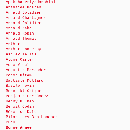
Apeksha Priyadarshini
Aristide Bostan
Arnaud Dolidier
Arnaud Chastagner
Arnaud Dolidier
Arnaud Kaba
Arnaud Robin
Arnaud Thomas
Arthur
Arthur Fontenay
Ashley Tellis
Atone Carter
Aude Vidal
Augustin Marcader
Babon Hitam
Baptiste Mollard
Basile Pévin
Benedikt Geiger
Benjamin Fernández
Benny Bulben
Benoît Godin
Bérénice Kalo
Bilani Ley Ben Laachen
BLeD
Bonne Année