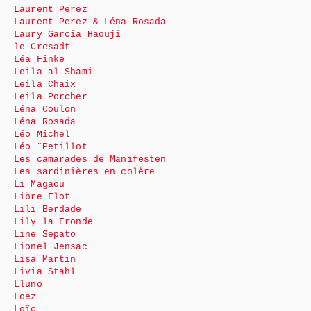
Laurent Perez
Laurent Perez & Léna Rosada
Laury Garcia Haouji
le Cresadt
Léa Finke
Leila al-Shami
Leila Chaix
Leila Porcher
Léna Coulon
Léna Rosada
Léo Michel
Léo ¨Petillot
Les camarades de Manifesten
Les sardinières en colère
Li Magaou
Libre Flot
Lili Berdade
Lily la Fronde
Line Sepato
Lionel Jensac
Lisa Martin
Livia Stahl
Lluno
Loez
Loïc