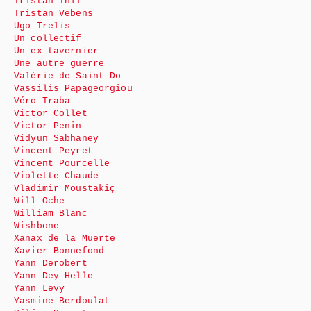
Tristan Thil
Tristan Vebens
Ugo Trelis
Un collectif
Un ex-tavernier
Une autre guerre
Valérie de Saint-Do
Vassilis Papageorgiou
Véro Traba
Victor Collet
Victor Penin
Vidyun Sabhaney
Vincent Peyret
Vincent Pourcelle
Violette Chaude
Vladimir Moustakiç
Will Oche
William Blanc
Wishbone
Xanax de la Muerte
Xavier Bonnefond
Yann Derobert
Yann Dey-Helle
Yann Levy
Yasmine Berdoulat