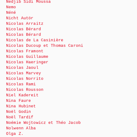
Nedjib Sidi Moussa
Nemo
Néné
Nicht Autör
Nicolas Arraitz
Nicolas Bérard
Nicolas Bérard
Nicolas de La Casinière
Nicolas Ducoup et Thomas Caroni
Nicolas Framont
Nicolas Guillaume
Nicolas Haeringer
Nicolas Jaoul
Nicolas Marvey
Nicolas Norrito
Nicolas Rami
Nicolas Rousson
Niel Kadereit
Nina Faure
Nina Hubinet
Noël Godin
Noël Tardif
Noémie Wojtowicz et Théo Jacob
Nolwenn Alba
Olga Z.