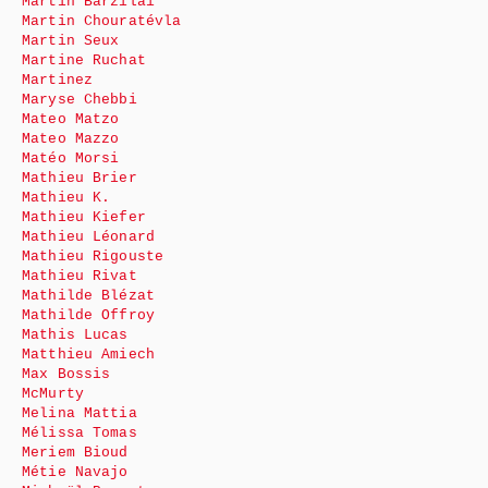
Martin Barzilai
Martin Chouratévla
Martin Seux
Martine Ruchat
Martinez
Maryse Chebbi
Mateo Matzo
Mateo Mazzo
Matéo Morsi
Mathieu Brier
Mathieu K.
Mathieu Kiefer
Mathieu Léonard
Mathieu Rigouste
Mathieu Rivat
Mathilde Blézat
Mathilde Offroy
Mathis Lucas
Matthieu Amiech
Max Bossis
McMurty
Melina Mattia
Mélissa Tomas
Meriem Bioud
Métie Navajo