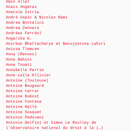
Amin Allal
Anaïs Angéras
Anatole Istria
André Aspic & Nicolas Rami
Andrea Bottalico
Andrea Zennaro
Andréas Ferréol
Angarika G.
Anirban Bhattacharya et Banojyotsna Lahiri
Anissa Tlemcen
Anna (Rennes)
Anna Bahini
Anna Touati
Annabelle Perrin
Anne-Leïla Ollivier
Antoine (Toulouse)
Antoine Bougeard
Antoine Carrer
Antoine Dubost
Antoine Fontana
Antoine Hallé
Antoine Souquet
Antonin Padovani
Antonio Delfini et Simon Le Roulley de
l’observatoire national du droit à la (…)