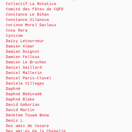
Collectif La Rotative
Comité des fêtes de CQFD
Constance Le Bihan
Constance Vilanova
Corinne Morel Darleux
Cosa Rara
Cynicom
Daisy Letourneur
Damien Almar
Damien Doignot
Damien Fellous
Damien Le Bruchec
Daniel Gaillard
Daniel Mallerin
Daniel Paris-Clavel
Daniela Villegas
Daphné
Daphné Bédinadé
Daphné Blake
David Gaboriau
David Martin
Dénètem Touam Bona
Denis L.
Des amis de Cesare
Des ami·es de la Chapelle