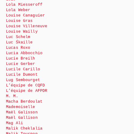
Lola Miesseroff
Lola Weber
Louise Canaguier
Louise Gras
Louise Villeneuve
Louise Wailly
Luc Schelm
Luc Śkaille
Lucas Roxo
Lucia Abbocchio
Lucie Breilh
Lucie Gerber
Lucile Carillo
Lucile Dumont
Lug Sembourget
L’équipe de CQFD
L’équipe de AFPDR
M. M.
Macha Berdoulat
Mademoiselle
Maël Galisson
Maël Gallison
Mag Ali
Malik Cheklalia
Malik Tournon