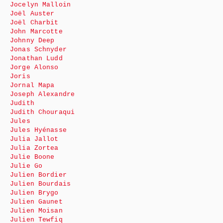
Jocelyn Malloin
Joël Auster
Joël Charbit
John Marcotte
Johnny Deep
Jonas Schnyder
Jonathan Ludd
Jorge Alonso
Joris
Jornal Mapa
Joseph Alexandre
Judith
Judith Chouraqui
Jules
Jules Hyénasse
Julia Jallot
Julia Zortea
Julie Boone
Julie Go
Julien Bordier
Julien Bourdais
Julien Brygo
Julien Gaunet
Julien Moisan
Julien Tewfiq