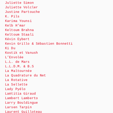
Juliette Simon
Juliette Volcler
Justine Partouche
K. Pils
Karima Younsi
Kelb H’mar
Keltoum Brahna
Keltoum Staali
Kévin Eybert
Kevin Grillo & Sébastien Bonnetti
Ki Du
Kostik et Vanush
L’Envolée
L.L. de Mars
L.L.D.M. & B.S
La Maltournée
La Quadrature du Net
La Rotative
La Sellette
Lady Pyélo
Laëtitia Giraud
Lambert Lamberto
Larry Bouldingue
Larsen Tarpin
Laurent Guilloteau