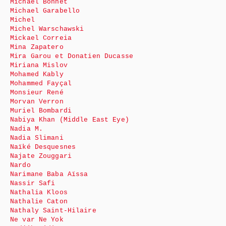
Michaël Bonnet
Michael Garabello
Michel
Michel Warschawski
Mickael Correia
Mina Zapatero
Mira Garou et Donatien Ducasse
Miriana Mislov
Mohamed Kably
Mohammed Fayçal
Monsieur René
Morvan Verron
Muriel Bombardi
Nabiya Khan (Middle East Eye)
Nadia M.
Nadia Slimani
Naïké Desquesnes
Najate Zouggari
Nardo
Narimane Baba Aïssa
Nassir Safi
Nathalia Kloos
Nathalie Caton
Nathaly Saint-Hilaire
Ne var Ne Yok