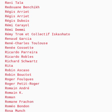
Ravi Tala
Redouane Benchikh
Régis Arriet
Régis Arriet
Régis Dubois
Rémi Carayol
Rémi Demmi
Rémy Trom et Collectif Iskashato
Renaud Garcia
René-Charles Toulouse
Renée Cossette
Ricardo Parreira
Ricardo Robles
Richard Schwartz
Rita
Robin Ascaso
Robin Bouctot
Roger Foulques
Roger Petit-Roger
Romain André
Romain K.
Roman
Romane Frachon
Roméo Bondon
Rosa Munch