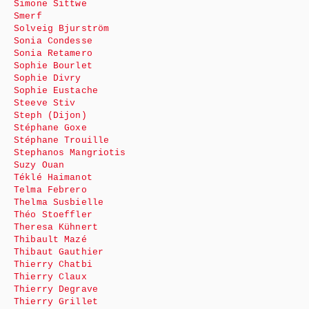
Simone Sittwe
Smerf
Solveig Bjurström
Sonia Condesse
Sonia Retamero
Sophie Bourlet
Sophie Divry
Sophie Eustache
Steeve Stiv
Steph (Dijon)
Stéphane Goxe
Stéphane Trouille
Stephanos Mangriotis
Suzy Ouan
Téklé Haimanot
Telma Febrero
Thelma Susbielle
Théo Stoeffler
Theresa Kühnert
Thibault Mazé
Thibaut Gauthier
Thierry Chatbi
Thierry Claux
Thierry Degrave
Thierry Grillet