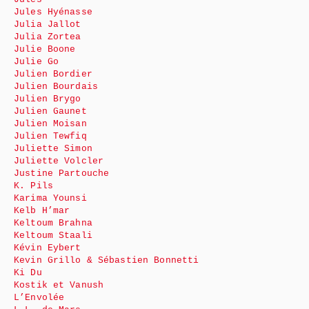
Jules Hyénasse
Julia Jallot
Julia Zortea
Julie Boone
Julie Go
Julien Bordier
Julien Bourdais
Julien Brygo
Julien Gaunet
Julien Moisan
Julien Tewfiq
Juliette Simon
Juliette Volcler
Justine Partouche
K. Pils
Karima Younsi
Kelb H’mar
Keltoum Brahna
Keltoum Staali
Kévin Eybert
Kevin Grillo & Sébastien Bonnetti
Ki Du
Kostik et Vanush
L’Envolée