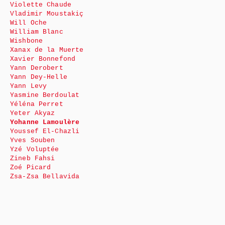
Violette Chaude
Vladimir Moustakiç
Will Oche
William Blanc
Wishbone
Xanax de la Muerte
Xavier Bonnefond
Yann Derobert
Yann Dey-Helle
Yann Levy
Yasmine Berdoulat
Yéléna Perret
Yeter Akyaz
Yohanne Lamoulère
Youssef El-Chazli
Yves Souben
Yzé Voluptée
Zineb Fahsi
Zoé Picard
Zsa-Zsa Bellavida