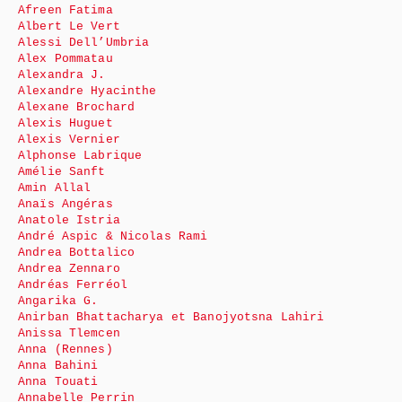
Afreen Fatima
Albert Le Vert
Alessi Dell’Umbria
Alex Pommatau
Alexandra J.
Alexandre Hyacinthe
Alexane Brochard
Alexis Huguet
Alexis Vernier
Alphonse Labrique
Amélie Sanft
Amin Allal
Anaïs Angéras
Anatole Istria
André Aspic & Nicolas Rami
Andrea Bottalico
Andrea Zennaro
Andréas Ferréol
Angarika G.
Anirban Bhattacharya et Banojyotsna Lahiri
Anissa Tlemcen
Anna (Rennes)
Anna Bahini
Anna Touati
Annabelle Perrin