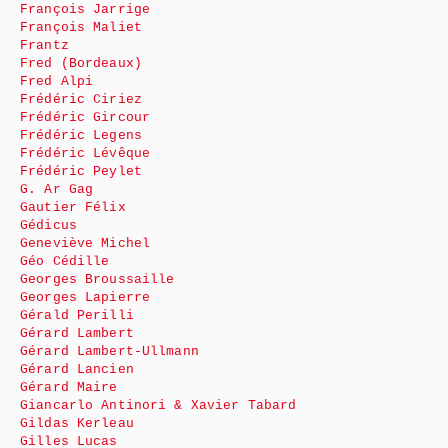
François Jarrige
François Maliet
Frantz
Fred (Bordeaux)
Fred Alpi
Frédéric Ciriez
Frédéric Gircour
Frédéric Legens
Frédéric Lévêque
Frédéric Peylet
G. Ar Gag
Gautier Félix
Gédicus
Geneviève Michel
Géo Cédille
Georges Broussaille
Georges Lapierre
Gérald Perilli
Gérard Lambert
Gérard Lambert-Ullmann
Gérard Lancien
Gérard Maire
Giancarlo Antinori & Xavier Tabard
Gildas Kerleau
Gilles Lucas