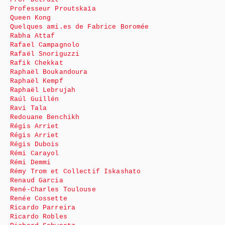
Professeur Proutskaïa
Queen Kong
Quelques ami.es de Fabrice Boromée
Rabha Attaf
Rafael Campagnolo
Rafaël Snoriguzzi
Rafik Chekkat
Raphaël Boukandoura
Raphaël Kempf
Raphaël Lebrujah
Raúl Guillén
Ravi Tala
Redouane Benchikh
Régis Arriet
Régis Arriet
Régis Dubois
Rémi Carayol
Rémi Demmi
Rémy Trom et Collectif Iskashato
Renaud Garcia
René-Charles Toulouse
Renée Cossette
Ricardo Parreira
Ricardo Robles