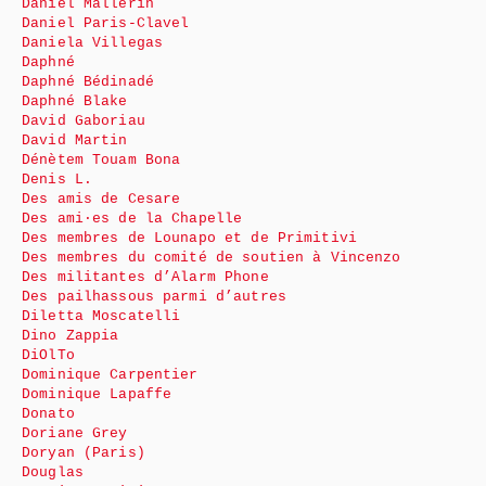
Daniel Mallerin
Daniel Paris-Clavel
Daniela Villegas
Daphné
Daphné Bédinadé
Daphné Blake
David Gaboriau
David Martin
Dénètem Touam Bona
Denis L.
Des amis de Cesare
Des ami·es de la Chapelle
Des membres de Lounapo et de Primitivi
Des membres du comité de soutien à Vincenzo
Des militantes d’Alarm Phone
Des pailhassous parmi d’autres
Diletta Moscatelli
Dino Zappia
DiOlTo
Dominique Carpentier
Dominique Lapaffe
Donato
Doriane Grey
Doryan (Paris)
Douglas