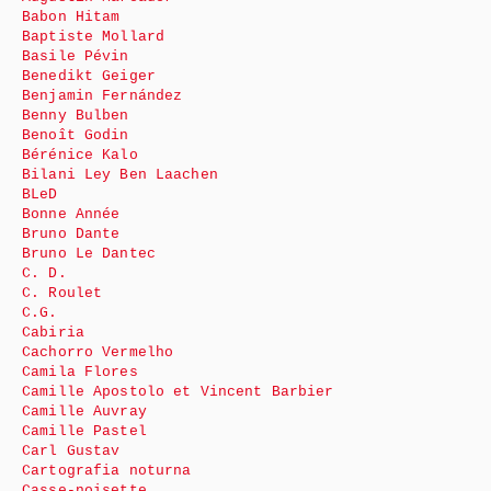
Babon Hitam
Baptiste Mollard
Basile Pévin
Benedikt Geiger
Benjamin Fernández
Benny Bulben
Benoît Godin
Bérénice Kalo
Bilani Ley Ben Laachen
BLeD
Bonne Année
Bruno Dante
Bruno Le Dantec
C. D.
C. Roulet
C.G.
Cabiria
Cachorro Vermelho
Camila Flores
Camille Apostolo et Vincent Barbier
Camille Auvray
Camille Pastel
Carl Gustav
Cartografia noturna
Casse-noisette