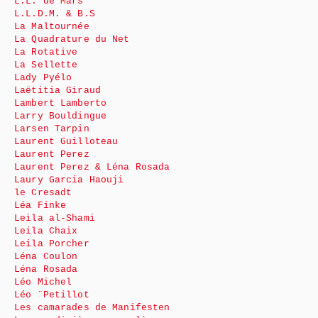
L.L. de Mars
L.L.D.M. & B.S
La Maltournée
La Quadrature du Net
La Rotative
La Sellette
Lady Pyélo
Laëtitia Giraud
Lambert Lamberto
Larry Bouldingue
Larsen Tarpin
Laurent Guilloteau
Laurent Perez
Laurent Perez & Léna Rosada
Laury Garcia Haouji
le Cresadt
Léa Finke
Leila al-Shami
Leila Chaix
Leila Porcher
Léna Coulon
Léna Rosada
Léo Michel
Léo ¨Petillot
Les camarades de Manifesten