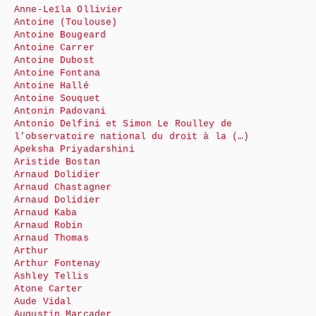
Anne-Leïla Ollivier
Antoine (Toulouse)
Antoine Bougeard
Antoine Carrer
Antoine Dubost
Antoine Fontana
Antoine Hallé
Antoine Souquet
Antonin Padovani
Antonio Delfini et Simon Le Roulley de
l’observatoire national du droit à la (…)
Apeksha Priyadarshini
Aristide Bostan
Arnaud Dolidier
Arnaud Chastagner
Arnaud Dolidier
Arnaud Kaba
Arnaud Robin
Arnaud Thomas
Arthur
Arthur Fontenay
Ashley Tellis
Atone Carter
Aude Vidal
Augustin Marcader