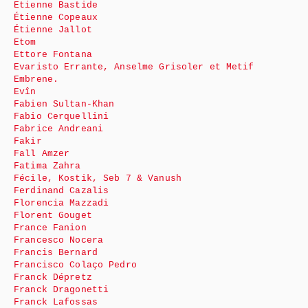
Etienne Bastide
Étienne Copeaux
Étienne Jallot
Etom
Ettore Fontana
Evaristo Errante, Anselme Grisoler et Metif
Embrene.
Evîn
Fabien Sultan-Khan
Fabio Cerquellini
Fabrice Andreani
Fakir
Fall Amzer
Fatima Zahra
Fécile, Kostik, Seb 7 & Vanush
Ferdinand Cazalis
Florencia Mazzadi
Florent Gouget
France Fanion
Francesco Nocera
Francis Bernard
Francisco Colaço Pedro
Franck Dépretz
Franck Dragonetti
Franck Lafossas