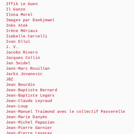
Iffik Le Guen
Il Ganzo
Ilona Morel
Images par Dankjewel
Inès Atek
Irène Mériaux
Isabelle Carcelli
Ivan Ellul
J. V.
Jacobo Rivero
Jacques Collin
Jan Seidel
Jann-Marc Rouillan
Jarko Jovanovic
JBZ
Jean Bourdin
Jean-Baptiste Bernard
Jean-Baptiste Legars
Jean-Claude Leyraud
Jean-Loup
Jean-Manuel Traimond avec le collectif Passerelle
Jean-Marie Danyès
Jean-Michel Papazian
Jean-Pierre Garnier
Jean-Pierre Levaray