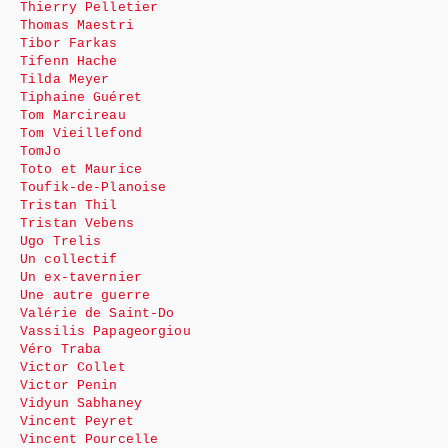
Thierry Pelletier
Thomas Maestri
Tibor Farkas
Tifenn Hache
Tilda Meyer
Tiphaine Guéret
Tom Marcireau
Tom Vieillefond
TomJo
Toto et Maurice
Toufik-de-Planoise
Tristan Thil
Tristan Vebens
Ugo Trelis
Un collectif
Un ex-tavernier
Une autre guerre
Valérie de Saint-Do
Vassilis Papageorgiou
Véro Traba
Victor Collet
Victor Penin
Vidyun Sabhaney
Vincent Peyret
Vincent Pourcelle