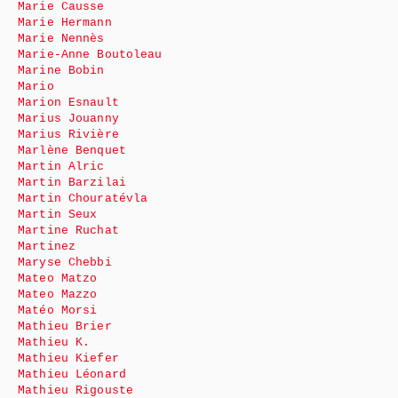
Marie Causse
Marie Hermann
Marie Nennès
Marie-Anne Boutoleau
Marine Bobin
Mario
Marion Esnault
Marius Jouanny
Marius Rivière
Marlène Benquet
Martin Alric
Martin Barzilai
Martin Chouratévla
Martin Seux
Martine Ruchat
Martinez
Maryse Chebbi
Mateo Matzo
Mateo Mazzo
Matéo Morsi
Mathieu Brier
Mathieu K.
Mathieu Kiefer
Mathieu Léonard
Mathieu Rigouste