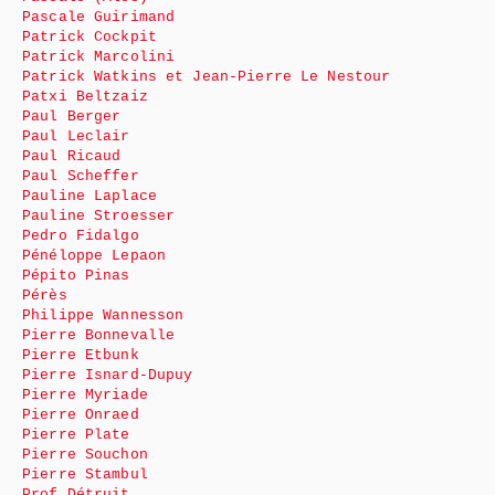
Pascale Guirimand
Patrick Cockpit
Patrick Marcolini
Patrick Watkins et Jean-Pierre Le Nestour
Patxi Beltzaiz
Paul Berger
Paul Leclair
Paul Ricaud
Paul Scheffer
Pauline Laplace
Pauline Stroesser
Pedro Fidalgo
Pénéloppe Lepaon
Pépito Pinas
Pérès
Philippe Wannesson
Pierre Bonnevalle
Pierre Etbunk
Pierre Isnard-Dupuy
Pierre Myriade
Pierre Onraed
Pierre Plate
Pierre Souchon
Pierre Stambul
Prof Détruit