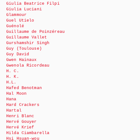
Giulia Beatrice Filpi
Giulia Luciani
Glammour
Guel Utielo
Guénolé
Guillaume de Poinzéreau
Guillaume Vallet
Gurshamshir Singh
Guy (Toulouse)
Guy David
Gwen Hainaux
Gwenola Ricordeau
H. C.
H. K.
H.L.
Hafed Benotman
Hal Moon
Hana
Hard Crackers
Hartal
Henri Blanc
Hervé Gouyer
Hervé Krief
Hilda Ciambarella
Hsi Hsuan-wou