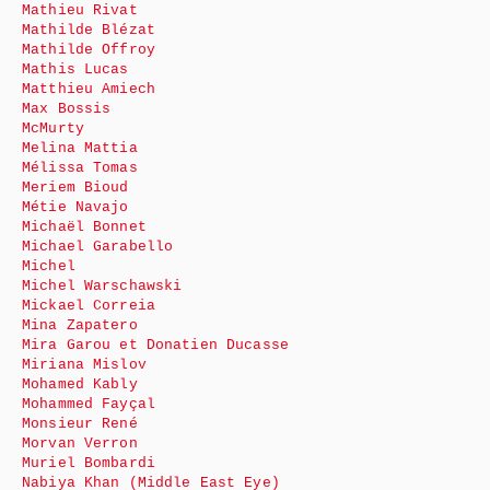
Mathieu Rivat
Mathilde Blézat
Mathilde Offroy
Mathis Lucas
Matthieu Amiech
Max Bossis
McMurty
Melina Mattia
Mélissa Tomas
Meriem Bioud
Métie Navajo
Michaël Bonnet
Michael Garabello
Michel
Michel Warschawski
Mickael Correia
Mina Zapatero
Mira Garou et Donatien Ducasse
Miriana Mislov
Mohamed Kably
Mohammed Fayçal
Monsieur René
Morvan Verron
Muriel Bombardi
Nabiya Khan (Middle East Eye)