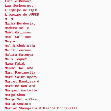
Lucile Dumont
Lug Sembourget
L’équipe de CQFD
L’équipe de AFPDR
M. M.
Macha Berdoulat
Mademoiselle
Maël Galisson
Maël Gallison
Mag Ali
Malik Cheklalia
Malik Tournon
Malima Matonya
Malo Toquet
Manu Makak
Manuel Rolland
Marc Pantanella
Marc Saint-Upéry
Marcel Baudissard
Mareine Doulard
Margaux Wartelle
Margo Chou
Margo Sofia Chou
Maria Couture
Mariam Shengelia & Pierre Bonnevalle