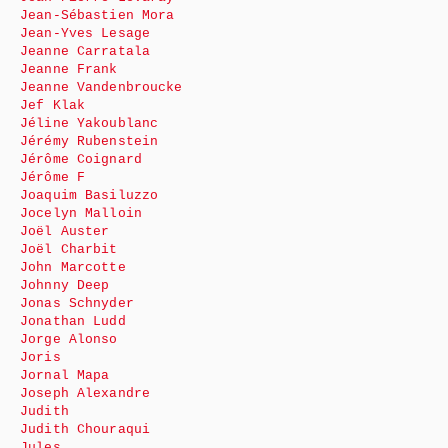
Jean-Sébastien Mora
Jean-Yves Lesage
Jeanne Carratala
Jeanne Frank
Jeanne Vandenbroucke
Jef Klak
Jéline Yakoublanc
Jérémy Rubenstein
Jérôme Coignard
Jérôme F
Joaquim Basiluzzo
Jocelyn Malloin
Joël Auster
Joël Charbit
John Marcotte
Johnny Deep
Jonas Schnyder
Jonathan Ludd
Jorge Alonso
Joris
Jornal Mapa
Joseph Alexandre
Judith
Judith Chouraqui
Jules