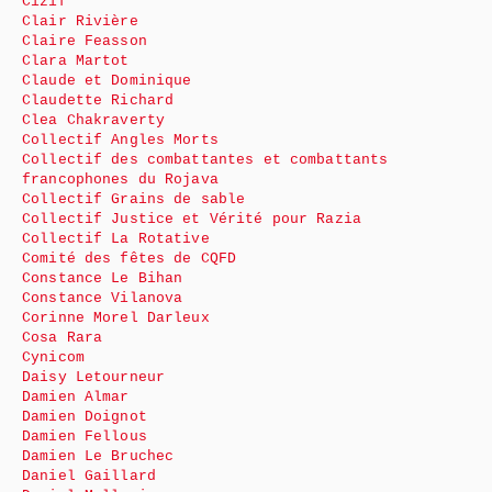
Cizif
Clair Rivière
Claire Feasson
Clara Martot
Claude et Dominique
Claudette Richard
Clea Chakraverty
Collectif Angles Morts
Collectif des combattantes et combattants
francophones du Rojava
Collectif Grains de sable
Collectif Justice et Vérité pour Razia
Collectif La Rotative
Comité des fêtes de CQFD
Constance Le Bihan
Constance Vilanova
Corinne Morel Darleux
Cosa Rara
Cynicom
Daisy Letourneur
Damien Almar
Damien Doignot
Damien Fellous
Damien Le Bruchec
Daniel Gaillard