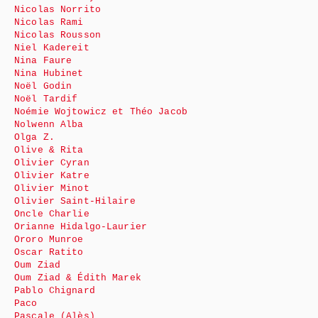
Nicolas Norrito
Nicolas Rami
Nicolas Rousson
Niel Kadereit
Nina Faure
Nina Hubinet
Noël Godin
Noël Tardif
Noémie Wojtowicz et Théo Jacob
Nolwenn Alba
Olga Z.
Olive & Rita
Olivier Cyran
Olivier Katre
Olivier Minot
Olivier Saint-Hilaire
Oncle Charlie
Orianne Hidalgo-Laurier
Ororo Munroe
Oscar Ratito
Oum Ziad
Oum Ziad & Édith Marek
Pablo Chignard
Paco
Pascale (Alès)