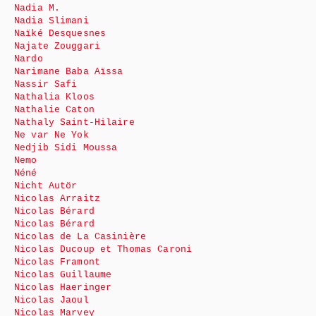
Nadia M.
Nadia Slimani
Naïké Desquesnes
Najate Zouggari
Nardo
Narimane Baba Aïssa
Nassir Safi
Nathalia Kloos
Nathalie Caton
Nathaly Saint-Hilaire
Ne var Ne Yok
Nedjib Sidi Moussa
Nemo
Néné
Nicht Autör
Nicolas Arraitz
Nicolas Bérard
Nicolas Bérard
Nicolas de La Casinière
Nicolas Ducoup et Thomas Caroni
Nicolas Framont
Nicolas Guillaume
Nicolas Haeringer
Nicolas Jaoul
Nicolas Marvey