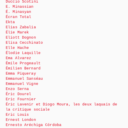
Duccio Scotini
E. Minassian
É. Minasyan
Écran Total
Ekta
Elias Zabalia
Élie Marek
Eliott Dognon
Elisa Cecchinato
Elle Hache
Élodie Laquille
Ema Alvarez
Émile Progeault
Émilien Bernard
Emma Piqueray
Emmanuel Sanséau
Emmanuel Vigne
Enzo Serna
Éric Dourel
Eric Fournier
Éric Lavenir et Diogo Moura, les deux laquais de
la critique sociale
Eric Louis
Ernest London
Ernesto Aréchiga Córdoba