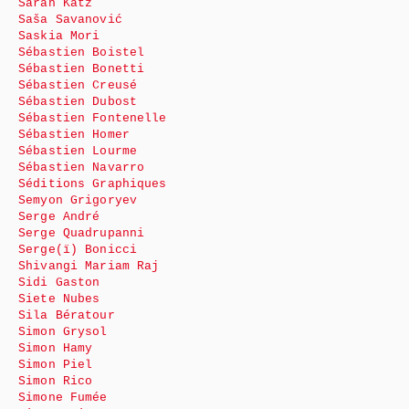
Sarah Katz
Saša Savanović
Saskia Mori
Sébastien Boistel
Sébastien Bonetti
Sébastien Creusé
Sébastien Dubost
Sébastien Fontenelle
Sébastien Homer
Sébastien Lourme
Sébastien Navarro
Séditions Graphiques
Semyon Grigoryev
Serge André
Serge Quadrupanni
Serge(ï) Bonicci
Shivangi Mariam Raj
Sidi Gaston
Siete Nubes
Sila Bératour
Simon Grysol
Simon Hamy
Simon Piel
Simon Rico
Simone Fumée