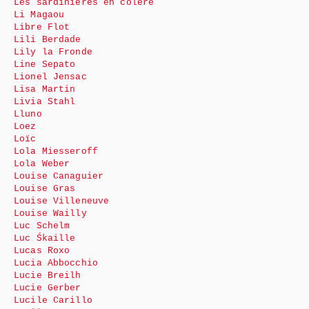
Les sardinières en colère
Li Magaou
Libre Flot
Lili Berdade
Lily la Fronde
Line Sepato
Lionel Jensac
Lisa Martin
Livia Stahl
Lluno
Loez
Loïc
Lola Miesseroff
Lola Weber
Louise Canaguier
Louise Gras
Louise Villeneuve
Louise Wailly
Luc Schelm
Luc Śkaille
Lucas Roxo
Lucia Abbocchio
Lucie Breilh
Lucie Gerber
Lucile Carillo