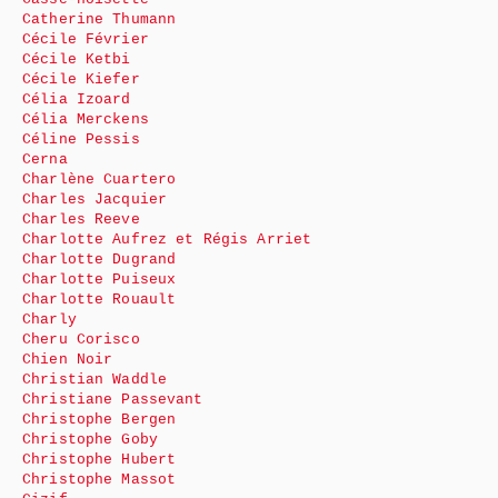
Catherine Thumann
Cécile Février
Cécile Ketbi
Cécile Kiefer
Célia Izoard
Célia Merckens
Céline Pessis
Cerna
Charlène Cuartero
Charles Jacquier
Charles Reeve
Charlotte Aufrez et Régis Arriet
Charlotte Dugrand
Charlotte Puiseux
Charlotte Rouault
Charly
Cheru Corisco
Chien Noir
Christian Waddle
Christiane Passevant
Christophe Bergen
Christophe Goby
Christophe Hubert
Christophe Massot