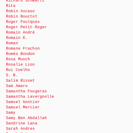
Richard Schwartz
Rita
Robin Ascaso
Robin Bouctot
Roger Foulques
Roger Petit-Roger
Romain André
Romain K.
Roman
Romane Frachon
Roméo Bondon
Rosa Munch
Rosalie Lion
Rui Coelho
S. B.
Salim Bisset
Sam Amaro
Samantha Fougeras
Samantha Lavergnolle
Samuel Gontier
Samuel Mercier
Samy
Samy Ben Abdallah
Sandrine Lana
Sarah Andres