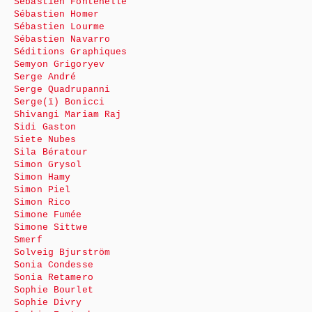
Sébastien Fontenelle
Sébastien Homer
Sébastien Lourme
Sébastien Navarro
Séditions Graphiques
Semyon Grigoryev
Serge André
Serge Quadrupanni
Serge(ï) Bonicci
Shivangi Mariam Raj
Sidi Gaston
Siete Nubes
Sila Bératour
Simon Grysol
Simon Hamy
Simon Piel
Simon Rico
Simone Fumée
Simone Sittwe
Smerf
Solveig Bjurström
Sonia Condesse
Sonia Retamero
Sophie Bourlet
Sophie Divry