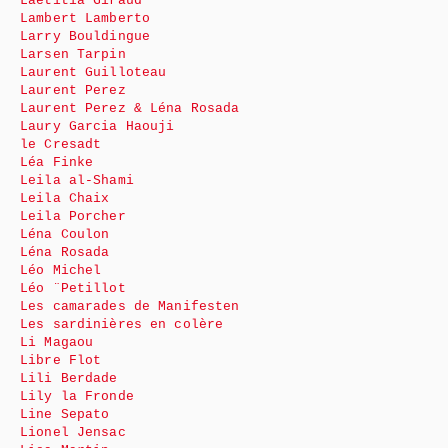
Laëtitia Giraud
Lambert Lamberto
Larry Bouldingue
Larsen Tarpin
Laurent Guilloteau
Laurent Perez
Laurent Perez & Léna Rosada
Laury Garcia Haouji
le Cresadt
Léa Finke
Leila al-Shami
Leila Chaix
Leila Porcher
Léna Coulon
Léna Rosada
Léo Michel
Léo ¨Petillot
Les camarades de Manifesten
Les sardinières en colère
Li Magaou
Libre Flot
Lili Berdade
Lily la Fronde
Line Sepato
Lionel Jensac