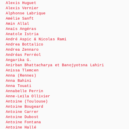
Alexis Huguet
Alexis Vernier
Alphonse Labrique
Amélie Sanft
Amin Allal
Anaïs Angéras
Anatole Istria
André Aspic & Nicolas Rami
Andrea Bottalico
Andrea Zennaro
Andréas Ferréol
Angarika G.
Anirban Bhattacharya et Banojyotsna Lahiri
Anissa Tlemcen
Anna (Rennes)
Anna Bahini
Anna Touati
Annabelle Perrin
Anne-Leïla Ollivier
Antoine (Toulouse)
Antoine Bougeard
Antoine Carrer
Antoine Dubost
Antoine Fontana
Antoine Hallé