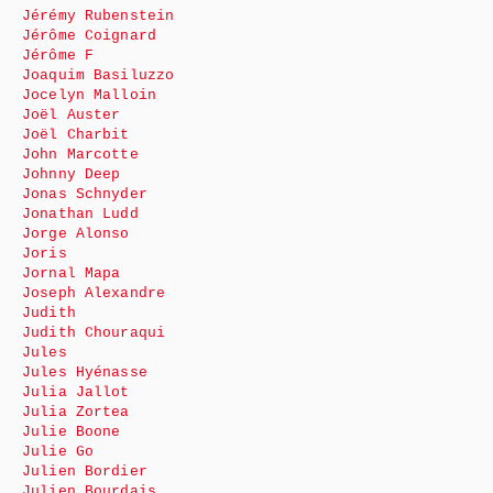
Jérémy Rubenstein
Jérôme Coignard
Jérôme F
Joaquim Basiluzzo
Jocelyn Malloin
Joël Auster
Joël Charbit
John Marcotte
Johnny Deep
Jonas Schnyder
Jonathan Ludd
Jorge Alonso
Joris
Jornal Mapa
Joseph Alexandre
Judith
Judith Chouraqui
Jules
Jules Hyénasse
Julia Jallot
Julia Zortea
Julie Boone
Julie Go
Julien Bordier
Julien Bourdais