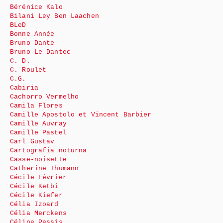
Bérénice Kalo
Bilani Ley Ben Laachen
BLeD
Bonne Année
Bruno Dante
Bruno Le Dantec
C. D.
C. Roulet
C.G.
Cabiria
Cachorro Vermelho
Camila Flores
Camille Apostolo et Vincent Barbier
Camille Auvray
Camille Pastel
Carl Gustav
Cartografia noturna
Casse-noisette
Catherine Thumann
Cécile Février
Cécile Ketbi
Cécile Kiefer
Célia Izoard
Célia Merckens
Céline Pessis