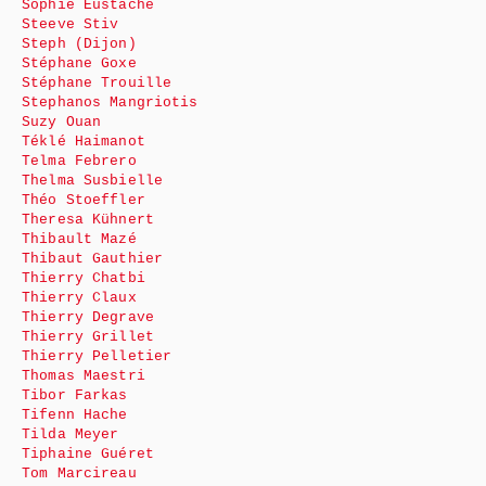
Sophie Eustache
Steeve Stiv
Steph (Dijon)
Stéphane Goxe
Stéphane Trouille
Stephanos Mangriotis
Suzy Ouan
Téklé Haimanot
Telma Febrero
Thelma Susbielle
Théo Stoeffler
Theresa Kühnert
Thibault Mazé
Thibaut Gauthier
Thierry Chatbi
Thierry Claux
Thierry Degrave
Thierry Grillet
Thierry Pelletier
Thomas Maestri
Tibor Farkas
Tifenn Hache
Tilda Meyer
Tiphaine Guéret
Tom Marcireau