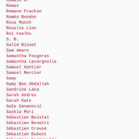
Romain K.
Roman
Romane Frachon
Roméo Bondon
Rosa Munch
Rosalie Lion
Rui Coelho
S. B.
Salim Bisset
Sam Amaro
Samantha Fougeras
Samantha Lavergnolle
Samuel Gontier
Samuel Mercier
Samy
Samy Ben Abdallah
Sandrine Lana
Sarah Andres
Sarah Katz
Saša Savanović
Saskia Mori
Sébastien Boistel
Sébastien Bonetti
Sébastien Creusé
Sébastien Dubost