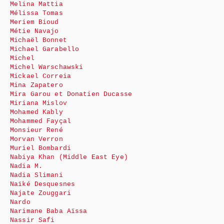
Melina Mattia
Mélissa Tomas
Meriem Bioud
Métie Navajo
Michaël Bonnet
Michael Garabello
Michel
Michel Warschawski
Mickael Correia
Mina Zapatero
Mira Garou et Donatien Ducasse
Miriana Mislov
Mohamed Kably
Mohammed Fayçal
Monsieur René
Morvan Verron
Muriel Bombardi
Nabiya Khan (Middle East Eye)
Nadia M.
Nadia Slimani
Naïké Desquesnes
Najate Zouggari
Nardo
Narimane Baba Aïssa
Nassir Safi