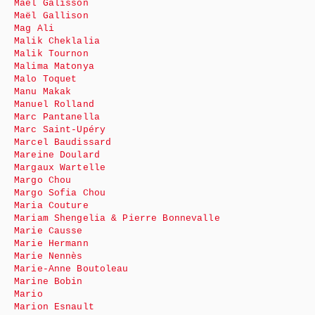
Maël Galisson
Maël Gallison
Mag Ali
Malik Cheklalia
Malik Tournon
Malima Matonya
Malo Toquet
Manu Makak
Manuel Rolland
Marc Pantanella
Marc Saint-Upéry
Marcel Baudissard
Mareine Doulard
Margaux Wartelle
Margo Chou
Margo Sofia Chou
Maria Couture
Mariam Shengelia & Pierre Bonnevalle
Marie Causse
Marie Hermann
Marie Nennès
Marie-Anne Boutoleau
Marine Bobin
Mario
Marion Esnault