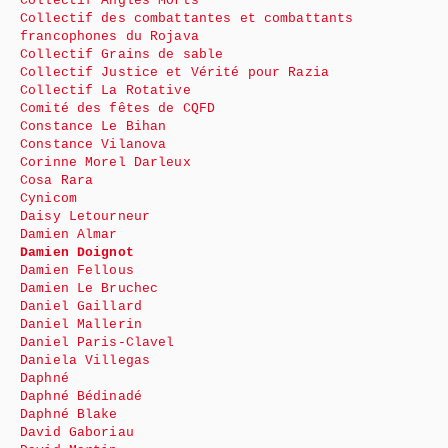
Collectif Angles Morts
Collectif des combattantes et combattants
francophones du Rojava
Collectif Grains de sable
Collectif Justice et Vérité pour Razia
Collectif La Rotative
Comité des fêtes de CQFD
Constance Le Bihan
Constance Vilanova
Corinne Morel Darleux
Cosa Rara
Cynicom
Daisy Letourneur
Damien Almar
Damien Doignot
Damien Fellous
Damien Le Bruchec
Daniel Gaillard
Daniel Mallerin
Daniel Paris-Clavel
Daniela Villegas
Daphné
Daphné Bédinadé
Daphné Blake
David Gaboriau