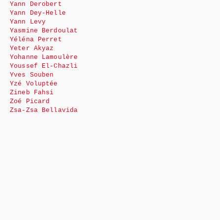
Yann Derobert
Yann Dey-Helle
Yann Levy
Yasmine Berdoulat
Yéléna Perret
Yeter Akyaz
Yohanne Lamoulère
Youssef El-Chazli
Yves Souben
Yzé Voluptée
Zineb Fahsi
Zoé Picard
Zsa-Zsa Bellavida