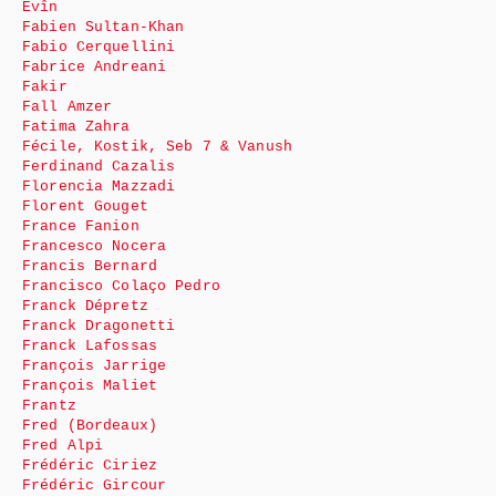
Evîn
Fabien Sultan-Khan
Fabio Cerquellini
Fabrice Andreani
Fakir
Fall Amzer
Fatima Zahra
Fécile, Kostik, Seb 7 & Vanush
Ferdinand Cazalis
Florencia Mazzadi
Florent Gouget
France Fanion
Francesco Nocera
Francis Bernard
Francisco Colaço Pedro
Franck Dépretz
Franck Dragonetti
Franck Lafossas
François Jarrige
François Maliet
Frantz
Fred (Bordeaux)
Fred Alpi
Frédéric Ciriez
Frédéric Gircour