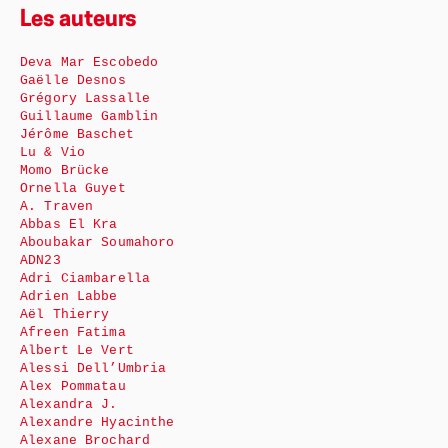
Les auteurs
Deva Mar Escobedo
Gaëlle Desnos
Grégory Lassalle
Guillaume Gamblin
Jérôme Baschet
Lu & Vio
Momo Brücke
Ornella Guyet
A. Traven
Abbas El Kra
Aboubakar Soumahoro
ADN23
Adri Ciambarella
Adrien Labbe
Aël Thierry
Afreen Fatima
Albert Le Vert
Alessi Dell’Umbria
Alex Pommatau
Alexandra J.
Alexandre Hyacinthe
Alexane Brochard