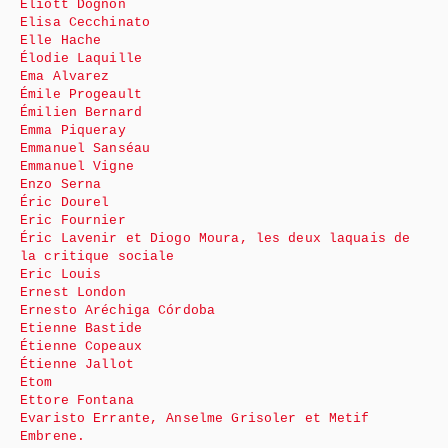
Eliott Dognon
Elisa Cecchinato
Elle Hache
Élodie Laquille
Ema Alvarez
Émile Progeault
Émilien Bernard
Emma Piqueray
Emmanuel Sanséau
Emmanuel Vigne
Enzo Serna
Éric Dourel
Eric Fournier
Éric Lavenir et Diogo Moura, les deux laquais de
la critique sociale
Eric Louis
Ernest London
Ernesto Aréchiga Córdoba
Etienne Bastide
Étienne Copeaux
Étienne Jallot
Etom
Ettore Fontana
Evaristo Errante, Anselme Grisoler et Metif
Embrene.