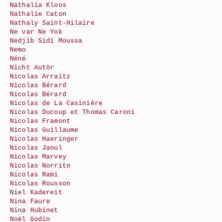
Nathalia Kloos
Nathalie Caton
Nathaly Saint-Hilaire
Ne var Ne Yok
Nedjib Sidi Moussa
Nemo
Néné
Nicht Autör
Nicolas Arraitz
Nicolas Bérard
Nicolas Bérard
Nicolas de La Casinière
Nicolas Ducoup et Thomas Caroni
Nicolas Framont
Nicolas Guillaume
Nicolas Haeringer
Nicolas Jaoul
Nicolas Marvey
Nicolas Norrito
Nicolas Rami
Nicolas Rousson
Niel Kadereit
Nina Faure
Nina Hubinet
Noël Godin