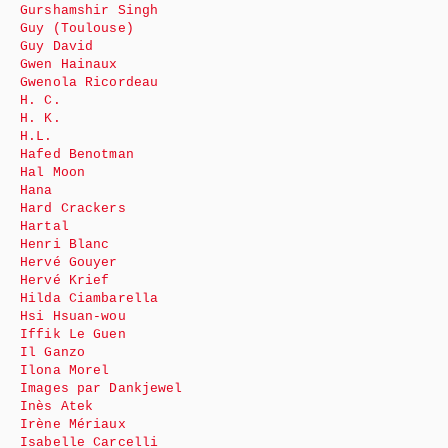
Gurshamshir Singh
Guy (Toulouse)
Guy David
Gwen Hainaux
Gwenola Ricordeau
H. C.
H. K.
H.L.
Hafed Benotman
Hal Moon
Hana
Hard Crackers
Hartal
Henri Blanc
Hervé Gouyer
Hervé Krief
Hilda Ciambarella
Hsi Hsuan-wou
Iffik Le Guen
Il Ganzo
Ilona Morel
Images par Dankjewel
Inès Atek
Irène Mériaux
Isabelle Carcelli