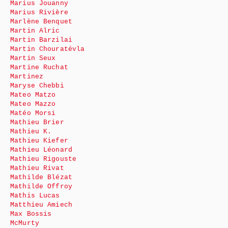
Marius Jouanny
Marius Rivière
Marlène Benquet
Martin Alric
Martin Barzilai
Martin Chouratévla
Martin Seux
Martine Ruchat
Martinez
Maryse Chebbi
Mateo Matzo
Mateo Mazzo
Matéo Morsi
Mathieu Brier
Mathieu K.
Mathieu Kiefer
Mathieu Léonard
Mathieu Rigouste
Mathieu Rivat
Mathilde Blézat
Mathilde Offroy
Mathis Lucas
Matthieu Amiech
Max Bossis
McMurty