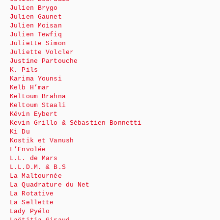
Julien Brygo
Julien Gaunet
Julien Moisan
Julien Tewfiq
Juliette Simon
Juliette Volcler
Justine Partouche
K. Pils
Karima Younsi
Kelb H’mar
Keltoum Brahna
Keltoum Staali
Kévin Eybert
Kevin Grillo & Sébastien Bonnetti
Ki Du
Kostik et Vanush
L’Envolée
L.L. de Mars
L.L.D.M. & B.S
La Maltournée
La Quadrature du Net
La Rotative
La Sellette
Lady Pyélo