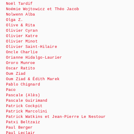
Noël Tardif
Noémie Wojtowicz et Théo Jacob
Nolwenn Alba
Olga Z.
Olive & Rita
Olivier Cyran
Olivier Katre
Olivier Minot
Olivier Saint-Hilaire
Oncle Charlie
Orianne Hidalgo-Laurier
Ororo Munroe
Oscar Ratito
Oum Ziad
Oum Ziad & Édith Marek
Pablo Chignard
Paco
Pascale (Alès)
Pascale Guirimand
Patrick Cockpit
Patrick Marcolini
Patrick Watkins et Jean-Pierre Le Nestour
Patxi Beltzaiz
Paul Berger
Paul Leclair