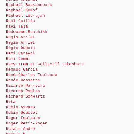
Raphaël Boukandoura
Raphaël Kempf
Raphaël Lebrujah
Raúl Guillén
Ravi Tala
Redouane Benchikh
Régis Arriet
Régis Arriet
Régis Dubois
Rémi Carayol
Rémi Demmi
Rémy Trom et Collectif Iskashato
Renaud Garcia
René-Charles Toulouse
Renée Cossette
Ricardo Parreira
Ricardo Robles
Richard Schwartz
Rita
Robin Ascaso
Robin Bouctot
Roger Foulques
Roger Petit-Roger
Romain André