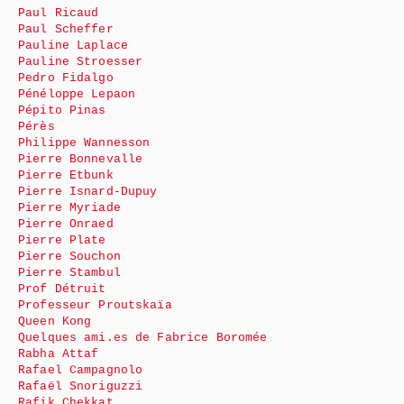
Paul Ricaud
Paul Scheffer
Pauline Laplace
Pauline Stroesser
Pedro Fidalgo
Pénéloppe Lepaon
Pépito Pinas
Pérès
Philippe Wannesson
Pierre Bonnevalle
Pierre Etbunk
Pierre Isnard-Dupuy
Pierre Myriade
Pierre Onraed
Pierre Plate
Pierre Souchon
Pierre Stambul
Prof Détruit
Professeur Proutskaïa
Queen Kong
Quelques ami.es de Fabrice Boromée
Rabha Attaf
Rafael Campagnolo
Rafaël Snoriguzzi
Rafik Chekkat