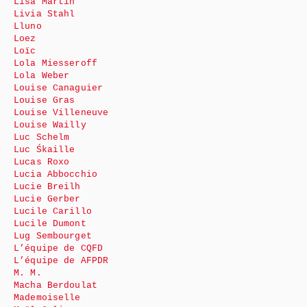
Lisa Martin
Livia Stahl
Lluno
Loez
Loïc
Lola Miesseroff
Lola Weber
Louise Canaguier
Louise Gras
Louise Villeneuve
Louise Wailly
Luc Schelm
Luc Śkaille
Lucas Roxo
Lucia Abbocchio
Lucie Breilh
Lucie Gerber
Lucile Carillo
Lucile Dumont
Lug Sembourget
L’équipe de CQFD
L’équipe de AFPDR
M. M.
Macha Berdoulat
Mademoiselle