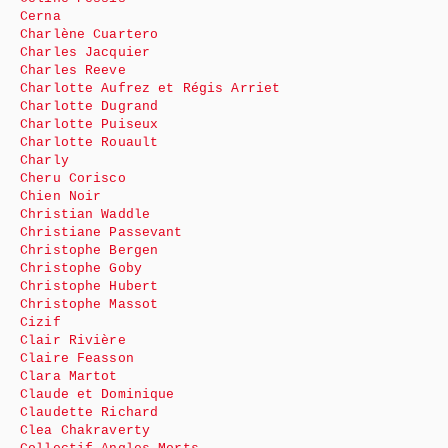
Cerna
Charlène Cuartero
Charles Jacquier
Charles Reeve
Charlotte Aufrez et Régis Arriet
Charlotte Dugrand
Charlotte Puiseux
Charlotte Rouault
Charly
Cheru Corisco
Chien Noir
Christian Waddle
Christiane Passevant
Christophe Bergen
Christophe Goby
Christophe Hubert
Christophe Massot
Cizif
Clair Rivière
Claire Feasson
Clara Martot
Claude et Dominique
Claudette Richard
Clea Chakraverty