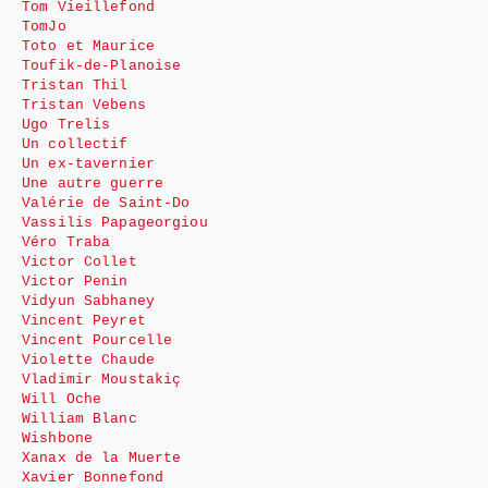
Tom Vieillefond
TomJo
Toto et Maurice
Toufik-de-Planoise
Tristan Thil
Tristan Vebens
Ugo Trelis
Un collectif
Un ex-tavernier
Une autre guerre
Valérie de Saint-Do
Vassilis Papageorgiou
Véro Traba
Victor Collet
Victor Penin
Vidyun Sabhaney
Vincent Peyret
Vincent Pourcelle
Violette Chaude
Vladimir Moustakiç
Will Oche
William Blanc
Wishbone
Xanax de la Muerte
Xavier Bonnefond