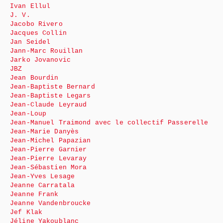
Ivan Ellul
J. V.
Jacobo Rivero
Jacques Collin
Jan Seidel
Jann-Marc Rouillan
Jarko Jovanovic
JBZ
Jean Bourdin
Jean-Baptiste Bernard
Jean-Baptiste Legars
Jean-Claude Leyraud
Jean-Loup
Jean-Manuel Traimond avec le collectif Passerelle
Jean-Marie Danyès
Jean-Michel Papazian
Jean-Pierre Garnier
Jean-Pierre Levaray
Jean-Sébastien Mora
Jean-Yves Lesage
Jeanne Carratala
Jeanne Frank
Jeanne Vandenbroucke
Jef Klak
Jéline Yakoublanc