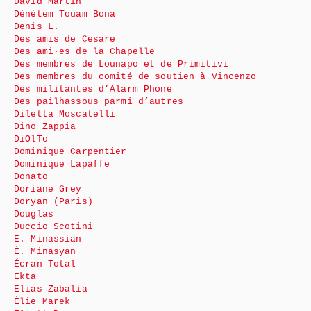
David Martin
Dénètem Touam Bona
Denis L.
Des amis de Cesare
Des ami·es de la Chapelle
Des membres de Lounapo et de Primitivi
Des membres du comité de soutien à Vincenzo
Des militantes d’Alarm Phone
Des pailhassous parmi d’autres
Diletta Moscatelli
Dino Zappia
DiOlTo
Dominique Carpentier
Dominique Lapaffe
Donato
Doriane Grey
Doryan (Paris)
Douglas
Duccio Scotini
E. Minassian
É. Minasyan
Écran Total
Ekta
Elias Zabalia
Élie Marek