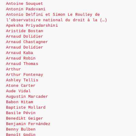
Antoine Souquet
Antonin Padovani
Antonio Delfini et Simon Le Roulley de
l’observatoire national du droit à la (…)
Apeksha Priyadarshini
Aristide Bostan
Arnaud Dolidier
Arnaud Chastagner
Arnaud Dolidier
Arnaud Kaba
Arnaud Robin
Arnaud Thomas
Arthur
Arthur Fontenay
Ashley Tellis
Atone Carter
Aude Vidal
Augustin Marcader
Babon Hitam
Baptiste Mollard
Basile Pévin
Benedikt Geiger
Benjamin Fernández
Benny Bulben
Benoît Godin