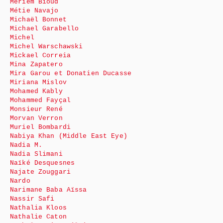
Meriem Bioud
Métie Navajo
Michaël Bonnet
Michael Garabello
Michel
Michel Warschawski
Mickael Correia
Mina Zapatero
Mira Garou et Donatien Ducasse
Miriana Mislov
Mohamed Kably
Mohammed Fayçal
Monsieur René
Morvan Verron
Muriel Bombardi
Nabiya Khan (Middle East Eye)
Nadia M.
Nadia Slimani
Naïké Desquesnes
Najate Zouggari
Nardo
Narimane Baba Aïssa
Nassir Safi
Nathalia Kloos
Nathalie Caton