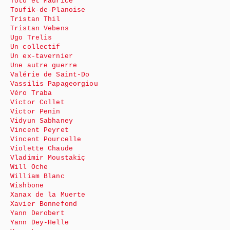
Toto et Maurice
Toufik-de-Planoise
Tristan Thil
Tristan Vebens
Ugo Trelis
Un collectif
Un ex-tavernier
Une autre guerre
Valérie de Saint-Do
Vassilis Papageorgiou
Véro Traba
Victor Collet
Victor Penin
Vidyun Sabhaney
Vincent Peyret
Vincent Pourcelle
Violette Chaude
Vladimir Moustakiç
Will Oche
William Blanc
Wishbone
Xanax de la Muerte
Xavier Bonnefond
Yann Derobert
Yann Dey-Helle