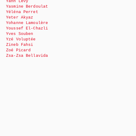
Yann Levy
Yasmine Berdoulat
Yéléna Perret
Yeter Akyaz
Yohanne Lamoulère
Youssef El-Chazli
Yves Souben
Yzé Voluptée
Zineb Fahsi
Zoé Picard
Zsa-Zsa Bellavida