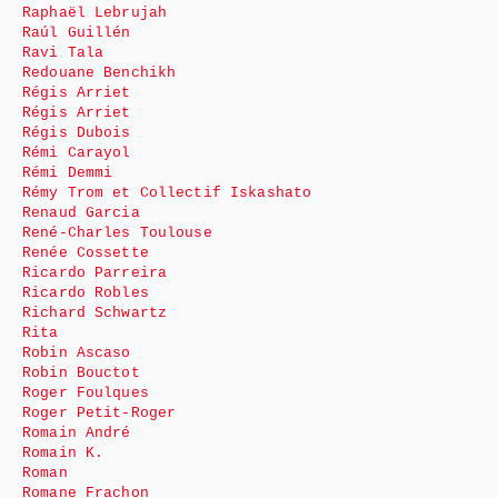
Raphaël Lebrujah
Raúl Guillén
Ravi Tala
Redouane Benchikh
Régis Arriet
Régis Arriet
Régis Dubois
Rémi Carayol
Rémi Demmi
Rémy Trom et Collectif Iskashato
Renaud Garcia
René-Charles Toulouse
Renée Cossette
Ricardo Parreira
Ricardo Robles
Richard Schwartz
Rita
Robin Ascaso
Robin Bouctot
Roger Foulques
Roger Petit-Roger
Romain André
Romain K.
Roman
Romane Frachon