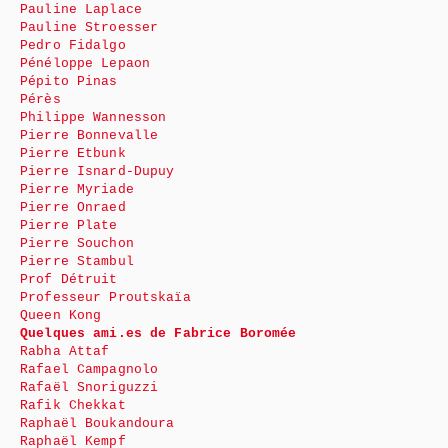
Pauline Laplace
Pauline Stroesser
Pedro Fidalgo
Pénéloppe Lepaon
Pépito Pinas
Pérès
Philippe Wannesson
Pierre Bonnevalle
Pierre Etbunk
Pierre Isnard-Dupuy
Pierre Myriade
Pierre Onraed
Pierre Plate
Pierre Souchon
Pierre Stambul
Prof Détruit
Professeur Proutskaïa
Queen Kong
Quelques ami.es de Fabrice Boromée
Rabha Attaf
Rafael Campagnolo
Rafaël Snoriguzzi
Rafik Chekkat
Raphaël Boukandoura
Raphaël Kempf