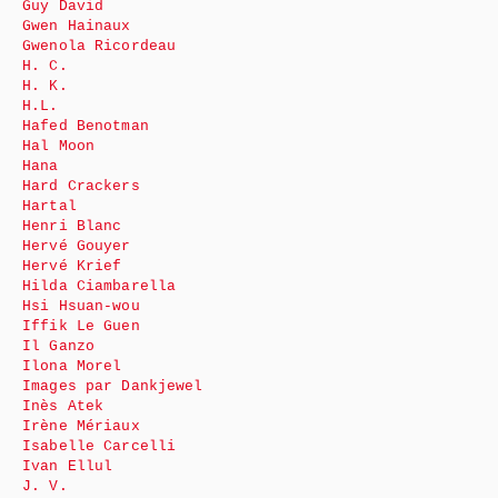
Guy David
Gwen Hainaux
Gwenola Ricordeau
H. C.
H. K.
H.L.
Hafed Benotman
Hal Moon
Hana
Hard Crackers
Hartal
Henri Blanc
Hervé Gouyer
Hervé Krief
Hilda Ciambarella
Hsi Hsuan-wou
Iffik Le Guen
Il Ganzo
Ilona Morel
Images par Dankjewel
Inès Atek
Irène Mériaux
Isabelle Carcelli
Ivan Ellul
J. V.