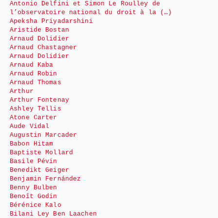
Antonio Delfini et Simon Le Roulley de
l’observatoire national du droit à la (…)
Apeksha Priyadarshini
Aristide Bostan
Arnaud Dolidier
Arnaud Chastagner
Arnaud Dolidier
Arnaud Kaba
Arnaud Robin
Arnaud Thomas
Arthur
Arthur Fontenay
Ashley Tellis
Atone Carter
Aude Vidal
Augustin Marcader
Babon Hitam
Baptiste Mollard
Basile Pévin
Benedikt Geiger
Benjamin Fernández
Benny Bulben
Benoît Godin
Bérénice Kalo
Bilani Ley Ben Laachen