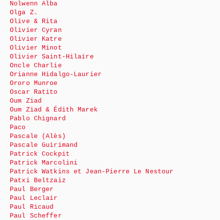
Nolwenn Alba
Olga Z.
Olive & Rita
Olivier Cyran
Olivier Katre
Olivier Minot
Olivier Saint-Hilaire
Oncle Charlie
Orianne Hidalgo-Laurier
Ororo Munroe
Oscar Ratito
Oum Ziad
Oum Ziad & Édith Marek
Pablo Chignard
Paco
Pascale (Alès)
Pascale Guirimand
Patrick Cockpit
Patrick Marcolini
Patrick Watkins et Jean-Pierre Le Nestour
Patxi Beltzaiz
Paul Berger
Paul Leclair
Paul Ricaud
Paul Scheffer