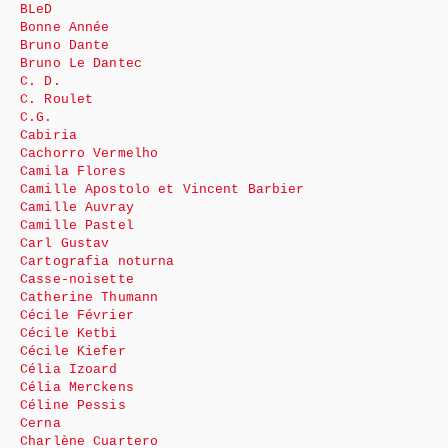
BLeD
Bonne Année
Bruno Dante
Bruno Le Dantec
C. D.
C. Roulet
C.G.
Cabiria
Cachorro Vermelho
Camila Flores
Camille Apostolo et Vincent Barbier
Camille Auvray
Camille Pastel
Carl Gustav
Cartografia noturna
Casse-noisette
Catherine Thumann
Cécile Février
Cécile Ketbi
Cécile Kiefer
Célia Izoard
Célia Merckens
Céline Pessis
Cerna
Charlène Cuartero