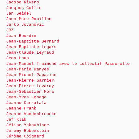
Jacobo Rivero
Jacques Collin
Jan Seidel
Jann-Marc Rouillan
Jarko Jovanovic
JBZ
Jean Bourdin
Jean-Baptiste Bernard
Jean-Baptiste Legars
Jean-Claude Leyraud
Jean-Loup
Jean-Manuel Traimond avec le collectif Passerelle
Jean-Marie Danyès
Jean-Michel Papazian
Jean-Pierre Garnier
Jean-Pierre Levaray
Jean-Sébastien Mora
Jean-Yves Lesage
Jeanne Carratala
Jeanne Frank
Jeanne Vandenbroucke
Jef Klak
Jéline Yakoublanc
Jérémy Rubenstein
Jérôme Coignard