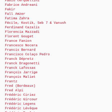
Fabio Cerquellini
Fabrice Andreani
Fakir
Fall Amzer
Fatima Zahra
Fécile, Kostik, Seb 7 & Vanush
Ferdinand Cazalis
Florencia Mazzadi
Florent Gouget
France Fanion
Francesco Nocera
Francis Bernard
Francisco Colaço Pedro
Franck Dépretz
Franck Dragonetti
Franck Lafossas
François Jarrige
François Maliet
Frantz
Fred (Bordeaux)
Fred Alpi
Frédéric Ciriez
Frédéric Gircour
Frédéric Legens
Frédéric Lévêque