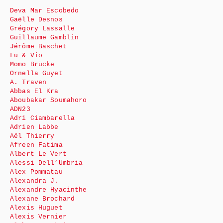
Deva Mar Escobedo
Gaëlle Desnos
Grégory Lassalle
Guillaume Gamblin
Jérôme Baschet
Lu & Vio
Momo Brücke
Ornella Guyet
A. Traven
Abbas El Kra
Aboubakar Soumahoro
ADN23
Adri Ciambarella
Adrien Labbe
Aël Thierry
Afreen Fatima
Albert Le Vert
Alessi Dell’Umbria
Alex Pommatau
Alexandra J.
Alexandre Hyacinthe
Alexane Brochard
Alexis Huguet
Alexis Vernier