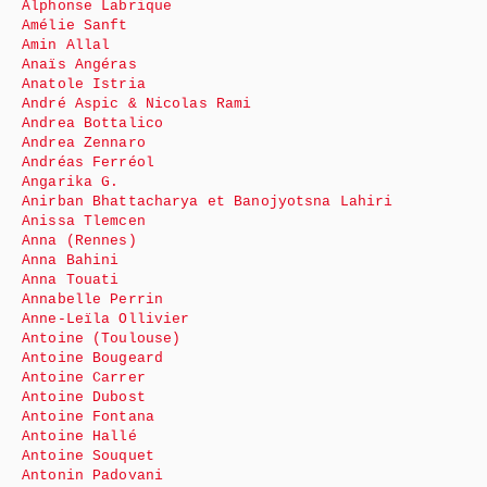
Alphonse Labrique
Amélie Sanft
Amin Allal
Anaïs Angéras
Anatole Istria
André Aspic & Nicolas Rami
Andrea Bottalico
Andrea Zennaro
Andréas Ferréol
Angarika G.
Anirban Bhattacharya et Banojyotsna Lahiri
Anissa Tlemcen
Anna (Rennes)
Anna Bahini
Anna Touati
Annabelle Perrin
Anne-Leïla Ollivier
Antoine (Toulouse)
Antoine Bougeard
Antoine Carrer
Antoine Dubost
Antoine Fontana
Antoine Hallé
Antoine Souquet
Antonin Padovani