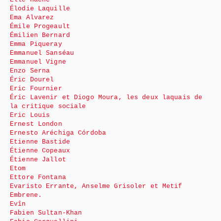
Élodie Laquille
Ema Alvarez
Émile Progeault
Émilien Bernard
Emma Piqueray
Emmanuel Sanséau
Emmanuel Vigne
Enzo Serna
Éric Dourel
Eric Fournier
Éric Lavenir et Diogo Moura, les deux laquais de
la critique sociale
Eric Louis
Ernest London
Ernesto Aréchiga Córdoba
Etienne Bastide
Étienne Copeaux
Étienne Jallot
Etom
Ettore Fontana
Evaristo Errante, Anselme Grisoler et Metif
Embrene.
Evîn
Fabien Sultan-Khan