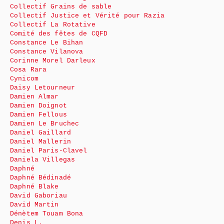
Collectif Grains de sable
Collectif Justice et Vérité pour Razia
Collectif La Rotative
Comité des fêtes de CQFD
Constance Le Bihan
Constance Vilanova
Corinne Morel Darleux
Cosa Rara
Cynicom
Daisy Letourneur
Damien Almar
Damien Doignot
Damien Fellous
Damien Le Bruchec
Daniel Gaillard
Daniel Mallerin
Daniel Paris-Clavel
Daniela Villegas
Daphné
Daphné Bédinadé
Daphné Blake
David Gaboriau
David Martin
Dénètem Touam Bona
Denis L.