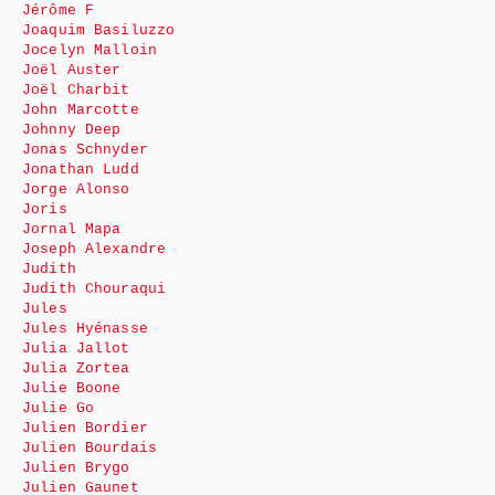
Jérôme F
Joaquim Basiluzzo
Jocelyn Malloin
Joël Auster
Joël Charbit
John Marcotte
Johnny Deep
Jonas Schnyder
Jonathan Ludd
Jorge Alonso
Joris
Jornal Mapa
Joseph Alexandre
Judith
Judith Chouraqui
Jules
Jules Hyénasse
Julia Jallot
Julia Zortea
Julie Boone
Julie Go
Julien Bordier
Julien Bourdais
Julien Brygo
Julien Gaunet