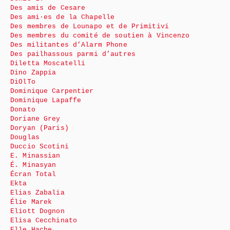
Des amis de Cesare
Des ami·es de la Chapelle
Des membres de Lounapo et de Primitivi
Des membres du comité de soutien à Vincenzo
Des militantes d’Alarm Phone
Des pailhassous parmi d’autres
Diletta Moscatelli
Dino Zappia
DiOlTo
Dominique Carpentier
Dominique Lapaffe
Donato
Doriane Grey
Doryan (Paris)
Douglas
Duccio Scotini
E. Minassian
É. Minasyan
Écran Total
Ekta
Elias Zabalia
Élie Marek
Eliott Dognon
Elisa Cecchinato
Elle Hache