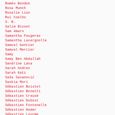
Roméo Bondon
Rosa Munch
Rosalie Lion
Rui Coelho
S. B.
Salim Bisset
Sam Amaro
Samantha Fougeras
Samantha Lavergnolle
Samuel Gontier
Samuel Mercier
Samy
Samy Ben Abdallah
Sandrine Lana
Sarah Andres
Sarah Katz
Saša Savanović
Saskia Mori
Sébastien Boistel
Sébastien Bonetti
Sébastien Creusé
Sébastien Dubost
Sébastien Fontenelle
Sébastien Homer
Sébastien Lourme