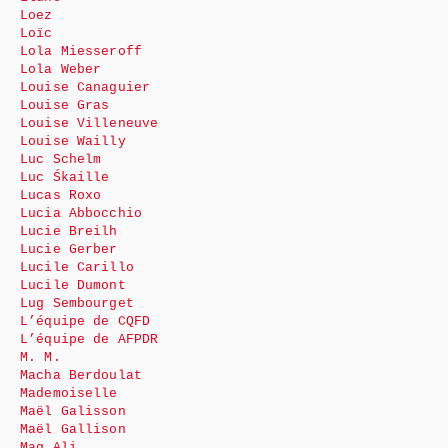
Loez
Loïc
Lola Miesseroff
Lola Weber
Louise Canaguier
Louise Gras
Louise Villeneuve
Louise Wailly
Luc Schelm
Luc Śkaille
Lucas Roxo
Lucia Abbocchio
Lucie Breilh
Lucie Gerber
Lucile Carillo
Lucile Dumont
Lug Sembourget
L’équipe de CQFD
L’équipe de AFPDR
M. M.
Macha Berdoulat
Mademoiselle
Maël Galisson
Maël Gallison
Mag Ali