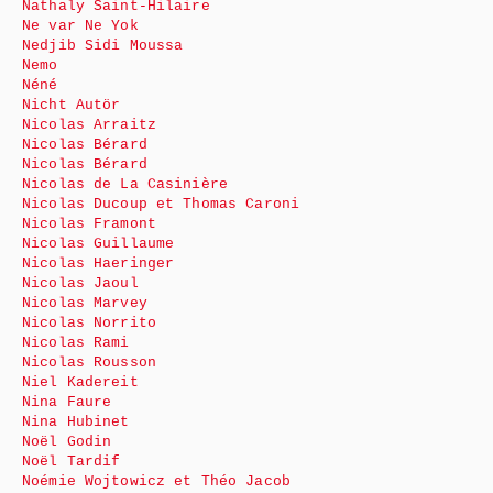
Nathaly Saint-Hilaire
Ne var Ne Yok
Nedjib Sidi Moussa
Nemo
Néné
Nicht Autör
Nicolas Arraitz
Nicolas Bérard
Nicolas Bérard
Nicolas de La Casinière
Nicolas Ducoup et Thomas Caroni
Nicolas Framont
Nicolas Guillaume
Nicolas Haeringer
Nicolas Jaoul
Nicolas Marvey
Nicolas Norrito
Nicolas Rami
Nicolas Rousson
Niel Kadereit
Nina Faure
Nina Hubinet
Noël Godin
Noël Tardif
Noémie Wojtowicz et Théo Jacob