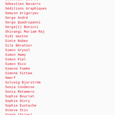
Sébastien Navarro
Séditions Graphiques
Semyon Grigoryev
Serge André
Serge Quadrupanni
Serge(ï) Bonicci
Shivangi Mariam Raj
Sidi Gaston
Siete Nubes
Sila Bératour
Simon Grysol
Simon Hamy
Simon Piel
Simon Rico
Simone Fumée
Simone Sittwe
Smerf
Solveig Bjurström
Sonia Condesse
Sonia Retamero
Sophie Bourlet
Sophie Divry
Sophie Eustache
Steeve Stiv
Steph (Dijon)