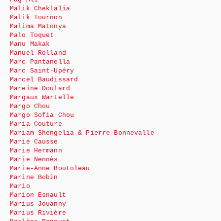
Malik Cheklalia
Malik Tournon
Malima Matonya
Malo Toquet
Manu Makak
Manuel Rolland
Marc Pantanella
Marc Saint-Upéry
Marcel Baudissard
Mareine Doulard
Margaux Wartelle
Margo Chou
Margo Sofia Chou
Maria Couture
Mariam Shengelia & Pierre Bonnevalle
Marie Causse
Marie Hermann
Marie Nennès
Marie-Anne Boutoleau
Marine Bobin
Mario
Marion Esnault
Marius Jouanny
Marius Rivière