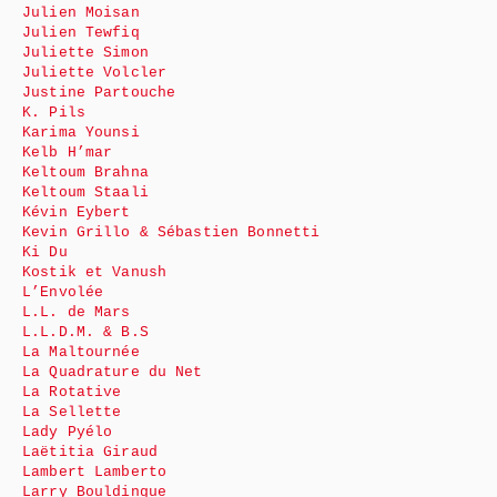
Julien Moisan
Julien Tewfiq
Juliette Simon
Juliette Volcler
Justine Partouche
K. Pils
Karima Younsi
Kelb H’mar
Keltoum Brahna
Keltoum Staali
Kévin Eybert
Kevin Grillo & Sébastien Bonnetti
Ki Du
Kostik et Vanush
L’Envolée
L.L. de Mars
L.L.D.M. & B.S
La Maltournée
La Quadrature du Net
La Rotative
La Sellette
Lady Pyélo
Laëtitia Giraud
Lambert Lamberto
Larry Bouldingue