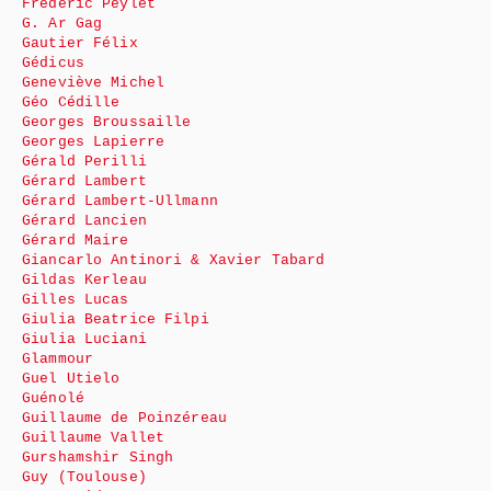
Frédéric Peylet
G. Ar Gag
Gautier Félix
Gédicus
Geneviève Michel
Géo Cédille
Georges Broussaille
Georges Lapierre
Gérald Perilli
Gérard Lambert
Gérard Lambert-Ullmann
Gérard Lancien
Gérard Maire
Giancarlo Antinori & Xavier Tabard
Gildas Kerleau
Gilles Lucas
Giulia Beatrice Filpi
Giulia Luciani
Glammour
Guel Utielo
Guénolé
Guillaume de Poinzéreau
Guillaume Vallet
Gurshamshir Singh
Guy (Toulouse)