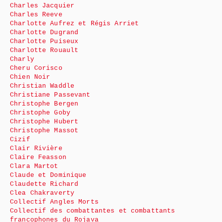
Charles Jacquier
Charles Reeve
Charlotte Aufrez et Régis Arriet
Charlotte Dugrand
Charlotte Puiseux
Charlotte Rouault
Charly
Cheru Corisco
Chien Noir
Christian Waddle
Christiane Passevant
Christophe Bergen
Christophe Goby
Christophe Hubert
Christophe Massot
Cizif
Clair Rivière
Claire Feasson
Clara Martot
Claude et Dominique
Claudette Richard
Clea Chakraverty
Collectif Angles Morts
Collectif des combattantes et combattants
francophones du Rojava