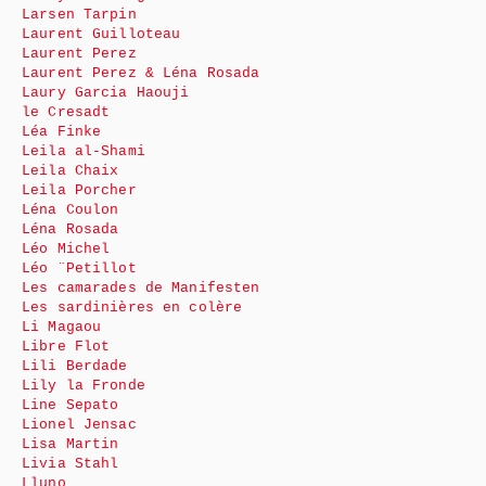
Larsen Tarpin
Laurent Guilloteau
Laurent Perez
Laurent Perez & Léna Rosada
Laury Garcia Haouji
le Cresadt
Léa Finke
Leila al-Shami
Leila Chaix
Leila Porcher
Léna Coulon
Léna Rosada
Léo Michel
Léo ¨Petillot
Les camarades de Manifesten
Les sardinières en colère
Li Magaou
Libre Flot
Lili Berdade
Lily la Fronde
Line Sepato
Lionel Jensac
Lisa Martin
Livia Stahl
Lluno