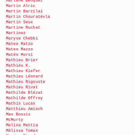
Marlène Benquet
Martin Alric
Martin Barzilai
Martin Chouratévla
Martin Seux
Martine Ruchat
Martinez
Maryse Chebbi
Mateo Matzo
Mateo Mazzo
Matéo Morsi
Mathieu Brier
Mathieu K.
Mathieu Kiefer
Mathieu Léonard
Mathieu Rigouste
Mathieu Rivat
Mathilde Blézat
Mathilde Offroy
Mathis Lucas
Matthieu Amiech
Max Bossis
McMurty
Melina Mattia
Mélissa Tomas