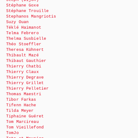
Stéphane Goxe
Stéphane Trouille
Stephanos Mangriotis
Suzy Ouan
Téklé Haimanot
Telma Febrero
Thelma Susbielle
Théo Stoeffler
Theresa Kühnert
Thibault Mazé
Thibaut Gauthier
Thierry Chatbi
Thierry Claux
Thierry Degrave
Thierry Grillet
Thierry Pelletier
Thomas Maestri
Tibor Farkas
Tifenn Hache
Tilda Meyer
Tiphaine Guéret
Tom Marcireau
Tom Vieillefond
TomJo