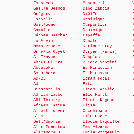
Escobedo
Moscatelli
Gaëlle Desnos
Dino Zappia
Grégory
DiOlTo
Lassalle
Dominique
Guillaume
Carpentier
Gamblin
Dominique
Jérôme Baschet
Lapaffe
Lu & Vio
Donato
Momo Brücke
Doriane Grey
Ornella Guyet
Doryan (Paris)
A. Traven
Douglas
Abbas El Kra
Duccio Scotini
Aboubakar
E. Minassian
Soumahoro
É. Minasyan
ADN23
Écran Total
Adri
Ekta
Ciambarella
Elias Zabalia
Adrien Labbe
Élie Marek
Aël Thierry
Eliott Dognon
Afreen Fatima
Elisa
Albert Le Vert
Cecchinato
Alessi
Elle Hache
Dell’Umbria
Élodie Laquille
Alex Pommatau
Ema Alvarez
Alexandra J.
Émile Progeault