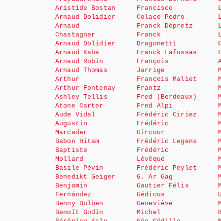
Aristide Bostan
Francisco
Arnaud Dolidier
Colaço Pedro
Arnaud
Franck Dépretz
Chastagner
Franck
Arnaud Dolidier
Dragonetti
Arnaud Kaba
Franck Lafossas
Arnaud Robin
François
Arnaud Thomas
Jarrige
Arthur
François Maliet
Arthur Fontenay
Frantz
Ashley Tellis
Fred (Bordeaux)
Atone Carter
Fred Alpi
Aude Vidal
Frédéric Ciriez
Augustin
Frédéric
Marcader
Gircour
Babon Hitam
Frédéric Legens
Baptiste
Frédéric
Mollard
Lévêque
Basile Pévin
Frédéric Peylet
Benedikt Geiger
G. Ar Gag
Benjamin
Gautier Félix
Fernández
Gédicus
Benny Bulben
Geneviève
Benoît Godin
Michel