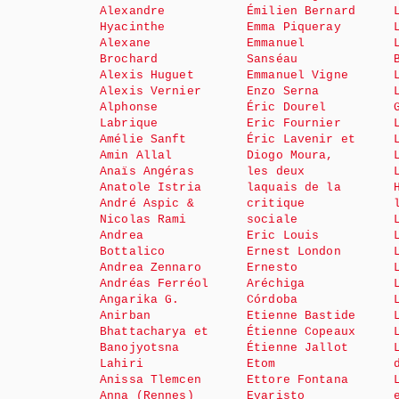
Alexandre
Émilien Bernard
Hyacinthe
Emma Piqueray
Alexane
Emmanuel
Brochard
Sanséau
Alexis Huguet
Emmanuel Vigne
Alexis Vernier
Enzo Serna
Alphonse
Éric Dourel
Labrique
Eric Fournier
Amélie Sanft
Éric Lavenir et
Amin Allal
Diogo Moura,
Anaïs Angéras
les deux
Anatole Istria
laquais de la
André Aspic &
critique
Nicolas Rami
sociale
Andrea
Eric Louis
Bottalico
Ernest London
Andrea Zennaro
Ernesto
Andréas Ferréol
Aréchiga
Angarika G.
Córdoba
Anirban
Etienne Bastide
Bhattacharya et
Étienne Copeaux
Banojyotsna
Étienne Jallot
Lahiri
Etom
Anissa Tlemcen
Ettore Fontana
Anna (Rennes)
Evaristo