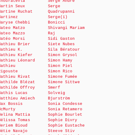
Chouratévla
Serge André
Martin Seux
Serge
Martine Ruchat
Quadrupanni
Martinez
Serge(ï)
Maryse Chebbi
Bonicci
Mateo Matzo
Shivangi Mariam
Mateo Mazzo
Raj
Matéo Morsi
Sidi Gaston
Mathieu Brier
Siete Nubes
Mathieu K.
Sila Bératour
Mathieu Kiefer
Simon Grysol
Mathieu Léonard
Simon Hamy
Mathieu
Simon Piel
Rigouste
Simon Rico
Mathieu Rivat
Simone Fumée
Mathilde Blézat
Simone Sittwe
Mathilde Offroy
Smerf
Mathis Lucas
Solveig
Matthieu Amiech
Bjurström
Max Bossis
Sonia Condesse
McMurty
Sonia Retamero
Melina Mattia
Sophie Bourlet
Mélissa Tomas
Sophie Divry
Meriem Bioud
Sophie Eustache
Métie Navajo
Steeve Stiv