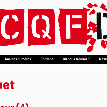
Anciens numéros
Éditions
Où nous trouver ?
News
uet