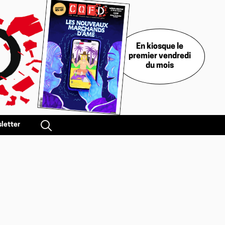
En kiosque le
premier vendredi
du mois
letter