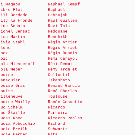
Li Magaou
Raphaël Kempf
Libre Flot
Raphaël
Lili Berdade
Lebrujah
Lily la Fronde
Raúl Guillén
Line Sepato
Ravi Tala
Lionel Jensac
Redouane
Lisa Martin
Benchikh
Livia Stahl
Régis Arriet
Lluno
Régis Arriet
Loez
Régis Dubois
Loïc
Rémi Carayol
Lola Miesseroff
Rémi Demmi
Lola Weber
Rémy Trom et
Louise
Collectif
Canaguier
Iskashato
Louise Gras
Renaud Garcia
Louise
René-Charles
Villeneuve
Toulouse
Louise Wailly
Renée Cossette
Luc Schelm
Ricardo
Luc Śkaille
Parreira
Lucas Roxo
Ricardo Robles
Lucia Abbocchio
Richard
Lucie Breilh
Schwartz
Lucie Gerber
Rita