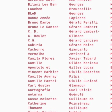
Bérénice Kalo
Géo Cédille
Bilani Ley Ben
Georges
Laachen
Broussaille
BLeD
Georges
Bonne Année
Lapierre
Bruno Dante
Gérald Perilli
Bruno Le Dantec
Gérard Lambert
C. D.
Gérard Lambert-
C. Roulet
Ullmann
C.G.
Gérard Lancien
Cabiria
Gérard Maire
Cachorro
Giancarlo
Vermelho
Antinori &
Camila Flores
Xavier Tabard
Camille
Gildas Kerleau
Apostolo et
Gilles Lucas
Vincent Barbier
Giulia Beatrice
Camille Auvray
Filpi
Camille Pastel
Giulia Luciani
Carl Gustav
Glammour
Cartografia
Guel Utielo
noturna
Guénolé
Casse-noisette
Guillaume de
Catherine
Poinzéreau
Thumann
Guillaume