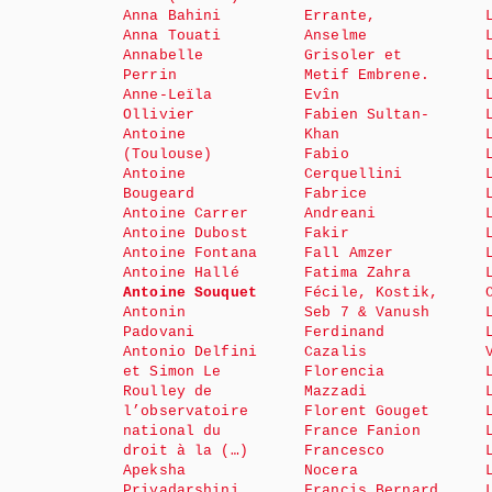
Anna Bahini
Errante,
Anna Touati
Anselme
Annabelle
Grisoler et
Perrin
Metif Embrene.
Anne-Leïla
Evîn
Ollivier
Fabien Sultan-
Antoine
Khan
(Toulouse)
Fabio
Antoine
Cerquellini
Bougeard
Fabrice
Antoine Carrer
Andreani
Antoine Dubost
Fakir
Antoine Fontana
Fall Amzer
Antoine Hallé
Fatima Zahra
Antoine Souquet
Fécile, Kostik,
Antonin
Seb 7 & Vanush
Padovani
Ferdinand
Antonio Delfini
Cazalis
et Simon Le
Florencia
Roulley de
Mazzadi
l’observatoire
Florent Gouget
national du
France Fanion
droit à la (…)
Francesco
Apeksha
Nocera
Priyadarshini
Francis Bernard