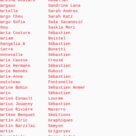
Mareine Doulard
Abdallah
Margaux
Sandrine Lana
Wartelle
Sarah Andres
Margo Chou
Sarah Katz
Margo Sofia
Saša Savanović
Chou
Saskia Mori
Maria Couture
Sébastien
Mariam
Boistel
Shengelia &
Sébastien
Pierre
Bonetti
Bonnevalle
Sébastien
Marie Causse
Creusé
Marie Hermann
Sébastien
Marie Nennès
Dubost
Marie-Anne
Sébastien
Boutoleau
Fontenelle
Marine Bobin
Sébastien Homer
Mario
Sébastien
Marion Esnault
Lourme
Marius Jouanny
Sébastien
Marius Rivière
Navarro
Marlène Benquet
Séditions
Martin Alric
Graphiques
Martin Barzilai
Semyon
Martin
Grigoryev