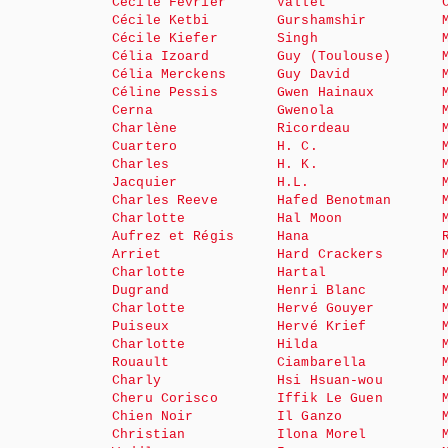
Cécile Février
Vallet
Cécile Ketbi
Gurshamshir
Cécile Kiefer
Singh
Célia Izoard
Guy (Toulouse)
Célia Merckens
Guy David
Céline Pessis
Gwen Hainaux
Cerna
Gwenola
Charlène
Ricordeau
Cuartero
H. C.
Charles
H. K.
Jacquier
H.L.
Charles Reeve
Hafed Benotman
Charlotte
Hal Moon
Aufrez et Régis
Hana
Arriet
Hard Crackers
Charlotte
Hartal
Dugrand
Henri Blanc
Charlotte
Hervé Gouyer
Puiseux
Hervé Krief
Charlotte
Hilda
Rouault
Ciambarella
Charly
Hsi Hsuan-wou
Cheru Corisco
Iffik Le Guen
Chien Noir
Il Ganzo
Christian
Ilona Morel