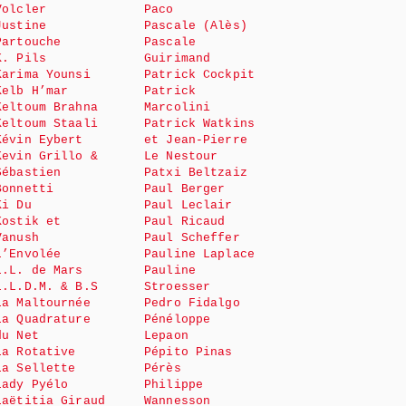
Volcler
Paco
Justine
Pascale (Alès)
Partouche
Pascale
K. Pils
Guirimand
Karima Younsi
Patrick Cockpit
Kelb H’mar
Patrick
Keltoum Brahna
Marcolini
Keltoum Staali
Patrick Watkins
Kévin Eybert
et Jean-Pierre
Kevin Grillo &
Le Nestour
Sébastien
Patxi Beltzaiz
Bonnetti
Paul Berger
Ki Du
Paul Leclair
Kostik et
Paul Ricaud
Vanush
Paul Scheffer
L’Envolée
Pauline Laplace
L.L. de Mars
Pauline
L.L.D.M. & B.S
Stroesser
La Maltournée
Pedro Fidalgo
La Quadrature
Pénéloppe
du Net
Lepaon
La Rotative
Pépito Pinas
La Sellette
Pérès
Lady Pyélo
Philippe
Laëtitia Giraud
Wannesson