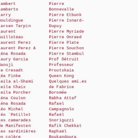
Lambert
Pierre
Lamberto
Bonnevalle
Larry
Pierre Etbunk
Bouldingue
Pierre Isnard-
Larsen Tarpin
Dupuy
Laurent
Pierre Myriade
Guilloteau
Pierre Onraed
Laurent Perez
Pierre Plate
Laurent Perez &
Pierre Souchon
Léna Rosada
Pierre Stambul
Laury Garcia
Prof Détruit
Haouji
Professeur
le Cresadt
Proutskaïa
Léa Finke
Queen Kong
Leila al-Shami
Quelques ami.es
Leila Chaix
de Fabrice
Leila Porcher
Boromée
Léna Coulon
Rabha Attaf
Léna Rosada
Rafael
Léo Michel
Campagnolo
Léo ¨Petillot
Rafaël
Les camarades
Snoriguzzi
de Manifesten
Rafik Chekkat
Les sardinières
Raphaël
en colère
Boukandoura