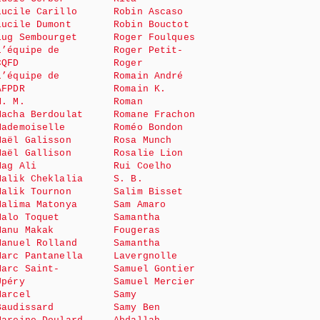
Lucile Carillo
Robin Ascaso
Lucile Dumont
Robin Bouctot
Lug Sembourget
Roger Foulques
L’équipe de
Roger Petit-
CQFD
Roger
L’équipe de
Romain André
AFPDR
Romain K.
M. M.
Roman
Macha Berdoulat
Romane Frachon
Mademoiselle
Roméo Bondon
Maël Galisson
Rosa Munch
Maël Gallison
Rosalie Lion
Mag Ali
Rui Coelho
Malik Cheklalia
S. B.
Malik Tournon
Salim Bisset
Malima Matonya
Sam Amaro
Malo Toquet
Samantha
Manu Makak
Fougeras
Manuel Rolland
Samantha
Marc Pantanella
Lavergnolle
Marc Saint-
Samuel Gontier
Upéry
Samuel Mercier
Marcel
Samy
Baudissard
Samy Ben