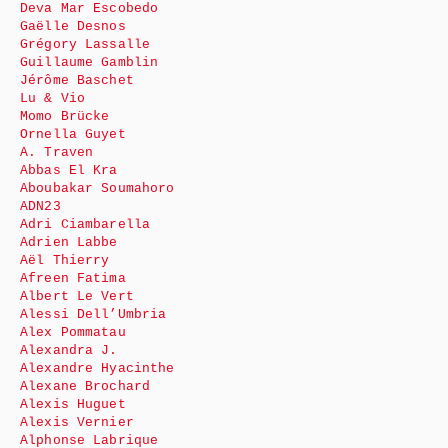
Deva Mar Escobedo
Gaëlle Desnos
Grégory Lassalle
Guillaume Gamblin
Jérôme Baschet
Lu & Vio
Momo Brücke
Ornella Guyet
A. Traven
Abbas El Kra
Aboubakar Soumahoro
ADN23
Adri Ciambarella
Adrien Labbe
Aël Thierry
Afreen Fatima
Albert Le Vert
Alessi Dell’Umbria
Alex Pommatau
Alexandra J.
Alexandre Hyacinthe
Alexane Brochard
Alexis Huguet
Alexis Vernier
Alphonse Labrique