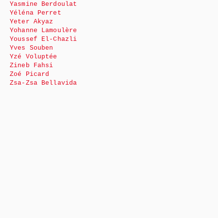
Yasmine Berdoulat
Yéléna Perret
Yeter Akyaz
Yohanne Lamoulère
Youssef El-Chazli
Yves Souben
Yzé Voluptée
Zineb Fahsi
Zoé Picard
Zsa-Zsa Bellavida