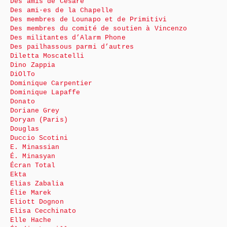
Des amis de Cesare
Des ami·es de la Chapelle
Des membres de Lounapo et de Primitivi
Des membres du comité de soutien à Vincenzo
Des militantes d’Alarm Phone
Des pailhassous parmi d’autres
Diletta Moscatelli
Dino Zappia
DiOlTo
Dominique Carpentier
Dominique Lapaffe
Donato
Doriane Grey
Doryan (Paris)
Douglas
Duccio Scotini
E. Minassian
É. Minasyan
Écran Total
Ekta
Elias Zabalia
Élie Marek
Eliott Dognon
Elisa Cecchinato
Elle Hache