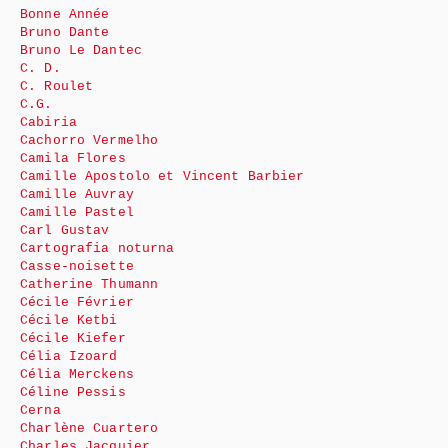
Bonne Année
Bruno Dante
Bruno Le Dantec
C. D.
C. Roulet
C.G.
Cabiria
Cachorro Vermelho
Camila Flores
Camille Apostolo et Vincent Barbier
Camille Auvray
Camille Pastel
Carl Gustav
Cartografia noturna
Casse-noisette
Catherine Thumann
Cécile Février
Cécile Ketbi
Cécile Kiefer
Célia Izoard
Célia Merckens
Céline Pessis
Cerna
Charlène Cuartero
Charles Jacquier