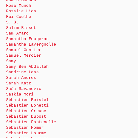
Roméo Bondon
Rosa Munch
Rosalie Lion
Rui Coelho
S. B.
Salim Bisset
Sam Amaro
Samantha Fougeras
Samantha Lavergnolle
Samuel Gontier
Samuel Mercier
Samy
Samy Ben Abdallah
Sandrine Lana
Sarah Andres
Sarah Katz
Saša Savanović
Saskia Mori
Sébastien Boistel
Sébastien Bonetti
Sébastien Creusé
Sébastien Dubost
Sébastien Fontenelle
Sébastien Homer
Sébastien Lourme