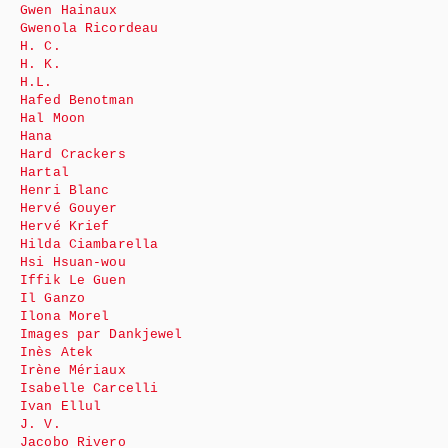
Gwen Hainaux
Gwenola Ricordeau
H. C.
H. K.
H.L.
Hafed Benotman
Hal Moon
Hana
Hard Crackers
Hartal
Henri Blanc
Hervé Gouyer
Hervé Krief
Hilda Ciambarella
Hsi Hsuan-wou
Iffik Le Guen
Il Ganzo
Ilona Morel
Images par Dankjewel
Inès Atek
Irène Mériaux
Isabelle Carcelli
Ivan Ellul
J. V.
Jacobo Rivero