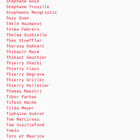
Stéphane Goxe
Stéphane Trouille
Stephanos Mangriotis
Suzy Ouan
Téklé Haimanot
Telma Febrero
Thelma Susbielle
Théo Stoeffler
Theresa Kühnert
Thibault Mazé
Thibaut Gauthier
Thierry Chatbi
Thierry Claux
Thierry Degrave
Thierry Grillet
Thierry Pelletier
Thomas Maestri
Tibor Farkas
Tifenn Hache
Tilda Meyer
Tiphaine Guéret
Tom Marcireau
Tom Vieillefond
TomJo
Toto et Maurice