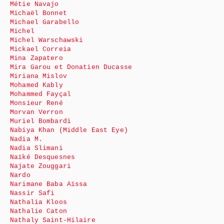
Métie Navajo
Michaël Bonnet
Michael Garabello
Michel
Michel Warschawski
Mickael Correia
Mina Zapatero
Mira Garou et Donatien Ducasse
Miriana Mislov
Mohamed Kably
Mohammed Fayçal
Monsieur René
Morvan Verron
Muriel Bombardi
Nabiya Khan (Middle East Eye)
Nadia M.
Nadia Slimani
Naïké Desquesnes
Najate Zouggari
Nardo
Narimane Baba Aïssa
Nassir Safi
Nathalia Kloos
Nathalie Caton
Nathaly Saint-Hilaire