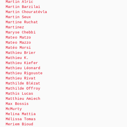
Martin Alric
Martin Barzilai
Martin Chouratévla
Martin Seux
Martine Ruchat
Martinez
Maryse Chebbi
Mateo Matzo
Mateo Mazzo
Matéo Morsi
Mathieu Brier
Mathieu K.
Mathieu Kiefer
Mathieu Léonard
Mathieu Rigouste
Mathieu Rivat
Mathilde Blézat
Mathilde Offroy
Mathis Lucas
Matthieu Amiech
Max Bossis
McMurty
Melina Mattia
Mélissa Tomas
Meriem Bioud