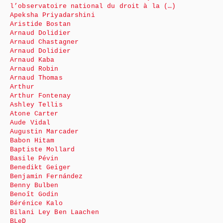
l’observatoire national du droit à la (…)
Apeksha Priyadarshini
Aristide Bostan
Arnaud Dolidier
Arnaud Chastagner
Arnaud Dolidier
Arnaud Kaba
Arnaud Robin
Arnaud Thomas
Arthur
Arthur Fontenay
Ashley Tellis
Atone Carter
Aude Vidal
Augustin Marcader
Babon Hitam
Baptiste Mollard
Basile Pévin
Benedikt Geiger
Benjamin Fernández
Benny Bulben
Benoît Godin
Bérénice Kalo
Bilani Ley Ben Laachen
BLeD