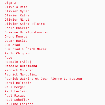
Olga Z.
Olive & Rita
Olivier Cyran
Olivier Katre
Olivier Minot
Olivier Saint-Hilaire
Oncle Charlie
Orianne Hidalgo-Laurier
Ororo Munroe
Oscar Ratito
Oum Ziad
Oum Ziad & Édith Marek
Pablo Chignard
Paco
Pascale (Alès)
Pascale Guirimand
Patrick Cockpit
Patrick Marcolini
Patrick Watkins et Jean-Pierre Le Nestour
Patxi Beltzaiz
Paul Berger
Paul Leclair
Paul Ricaud
Paul Scheffer
Pauline Laplace