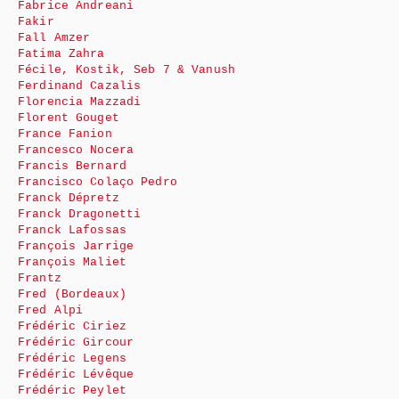
Fabrice Andreani
Fakir
Fall Amzer
Fatima Zahra
Fécile, Kostik, Seb 7 & Vanush
Ferdinand Cazalis
Florencia Mazzadi
Florent Gouget
France Fanion
Francesco Nocera
Francis Bernard
Francisco Colaço Pedro
Franck Dépretz
Franck Dragonetti
Franck Lafossas
François Jarrige
François Maliet
Frantz
Fred (Bordeaux)
Fred Alpi
Frédéric Ciriez
Frédéric Gircour
Frédéric Legens
Frédéric Lévêque
Frédéric Peylet