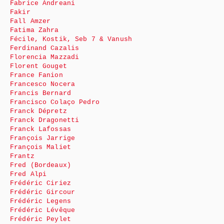
Fabrice Andreani
Fakir
Fall Amzer
Fatima Zahra
Fécile, Kostik, Seb 7 & Vanush
Ferdinand Cazalis
Florencia Mazzadi
Florent Gouget
France Fanion
Francesco Nocera
Francis Bernard
Francisco Colaço Pedro
Franck Dépretz
Franck Dragonetti
Franck Lafossas
François Jarrige
François Maliet
Frantz
Fred (Bordeaux)
Fred Alpi
Frédéric Ciriez
Frédéric Gircour
Frédéric Legens
Frédéric Lévêque
Frédéric Peylet