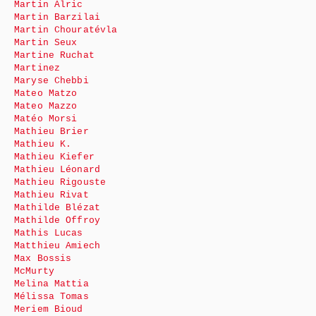
Martin Alric
Martin Barzilai
Martin Chouratévla
Martin Seux
Martine Ruchat
Martinez
Maryse Chebbi
Mateo Matzo
Mateo Mazzo
Matéo Morsi
Mathieu Brier
Mathieu K.
Mathieu Kiefer
Mathieu Léonard
Mathieu Rigouste
Mathieu Rivat
Mathilde Blézat
Mathilde Offroy
Mathis Lucas
Matthieu Amiech
Max Bossis
McMurty
Melina Mattia
Mélissa Tomas
Meriem Bioud