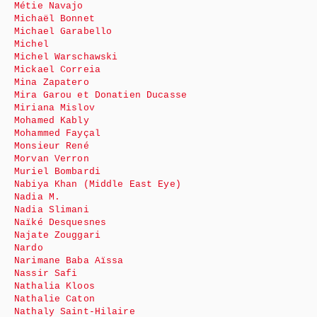
Métie Navajo
Michaël Bonnet
Michael Garabello
Michel
Michel Warschawski
Mickael Correia
Mina Zapatero
Mira Garou et Donatien Ducasse
Miriana Mislov
Mohamed Kably
Mohammed Fayçal
Monsieur René
Morvan Verron
Muriel Bombardi
Nabiya Khan (Middle East Eye)
Nadia M.
Nadia Slimani
Naïké Desquesnes
Najate Zouggari
Nardo
Narimane Baba Aïssa
Nassir Safi
Nathalia Kloos
Nathalie Caton
Nathaly Saint-Hilaire