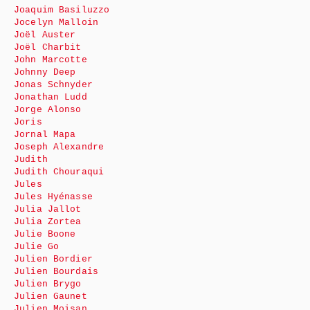
Joaquim Basiluzzo
Jocelyn Malloin
Joël Auster
Joël Charbit
John Marcotte
Johnny Deep
Jonas Schnyder
Jonathan Ludd
Jorge Alonso
Joris
Jornal Mapa
Joseph Alexandre
Judith
Judith Chouraqui
Jules
Jules Hyénasse
Julia Jallot
Julia Zortea
Julie Boone
Julie Go
Julien Bordier
Julien Bourdais
Julien Brygo
Julien Gaunet
Julien Moisan