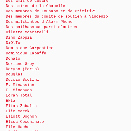
Des amis de Cesare
Des ami·es de la Chapelle
Des membres de Lounapo et de Primitivi
Des membres du comité de soutien à Vincenzo
Des militantes d’Alarm Phone
Des pailhassous parmi d’autres
Diletta Moscatelli
Dino Zappia
DiOlTo
Dominique Carpentier
Dominique Lapaffe
Donato
Doriane Grey
Doryan (Paris)
Douglas
Duccio Scotini
E. Minassian
É. Minasyan
Écran Total
Ekta
Elias Zabalia
Élie Marek
Eliott Dognon
Elisa Cecchinato
Elle Hache