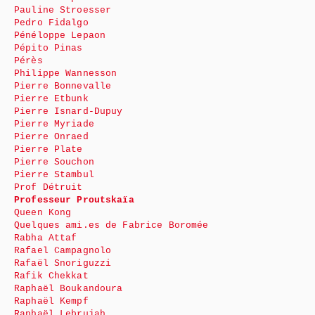
Pauline Stroesser
Pedro Fidalgo
Pénéloppe Lepaon
Pépito Pinas
Pérès
Philippe Wannesson
Pierre Bonnevalle
Pierre Etbunk
Pierre Isnard-Dupuy
Pierre Myriade
Pierre Onraed
Pierre Plate
Pierre Souchon
Pierre Stambul
Prof Détruit
Professeur Proutskaïa
Queen Kong
Quelques ami.es de Fabrice Boromée
Rabha Attaf
Rafael Campagnolo
Rafaël Snoriguzzi
Rafik Chekkat
Raphaël Boukandoura
Raphaël Kempf
Raphaël Lebrujah