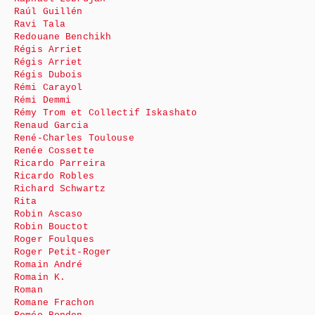
Raúl Guillén
Ravi Tala
Redouane Benchikh
Régis Arriet
Régis Arriet
Régis Dubois
Rémi Carayol
Rémi Demmi
Rémy Trom et Collectif Iskashato
Renaud Garcia
René-Charles Toulouse
Renée Cossette
Ricardo Parreira
Ricardo Robles
Richard Schwartz
Rita
Robin Ascaso
Robin Bouctot
Roger Foulques
Roger Petit-Roger
Romain André
Romain K.
Roman
Romane Frachon