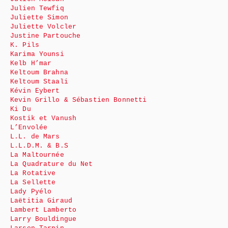
Julien Tewfiq
Juliette Simon
Juliette Volcler
Justine Partouche
K. Pils
Karima Younsi
Kelb H’mar
Keltoum Brahna
Keltoum Staali
Kévin Eybert
Kevin Grillo & Sébastien Bonnetti
Ki Du
Kostik et Vanush
L’Envolée
L.L. de Mars
L.L.D.M. & B.S
La Maltournée
La Quadrature du Net
La Rotative
La Sellette
Lady Pyélo
Laëtitia Giraud
Lambert Lamberto
Larry Bouldingue