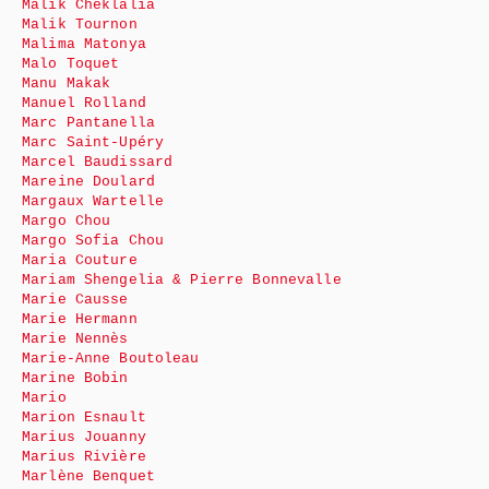
Malik Cheklalia
Malik Tournon
Malima Matonya
Malo Toquet
Manu Makak
Manuel Rolland
Marc Pantanella
Marc Saint-Upéry
Marcel Baudissard
Mareine Doulard
Margaux Wartelle
Margo Chou
Margo Sofia Chou
Maria Couture
Mariam Shengelia & Pierre Bonnevalle
Marie Causse
Marie Hermann
Marie Nennès
Marie-Anne Boutoleau
Marine Bobin
Mario
Marion Esnault
Marius Jouanny
Marius Rivière
Marlène Benquet