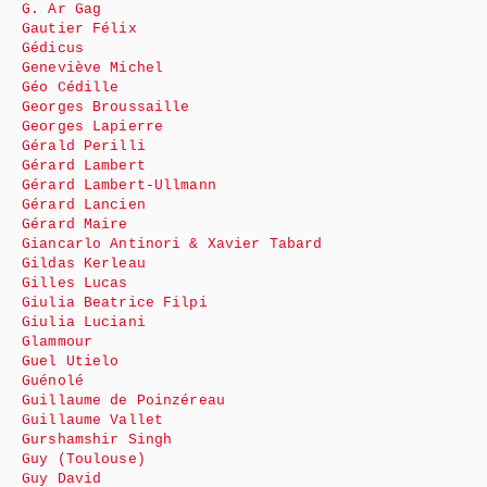
G. Ar Gag
Gautier Félix
Gédicus
Geneviève Michel
Géo Cédille
Georges Broussaille
Georges Lapierre
Gérald Perilli
Gérard Lambert
Gérard Lambert-Ullmann
Gérard Lancien
Gérard Maire
Giancarlo Antinori & Xavier Tabard
Gildas Kerleau
Gilles Lucas
Giulia Beatrice Filpi
Giulia Luciani
Glammour
Guel Utielo
Guénolé
Guillaume de Poinzéreau
Guillaume Vallet
Gurshamshir Singh
Guy (Toulouse)
Guy David