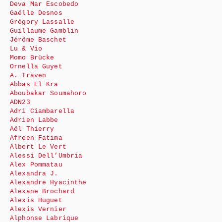
Deva Mar Escobedo
Gaëlle Desnos
Grégory Lassalle
Guillaume Gamblin
Jérôme Baschet
Lu & Vio
Momo Brücke
Ornella Guyet
A. Traven
Abbas El Kra
Aboubakar Soumahoro
ADN23
Adri Ciambarella
Adrien Labbe
Aël Thierry
Afreen Fatima
Albert Le Vert
Alessi Dell’Umbria
Alex Pommatau
Alexandra J.
Alexandre Hyacinthe
Alexane Brochard
Alexis Huguet
Alexis Vernier
Alphonse Labrique