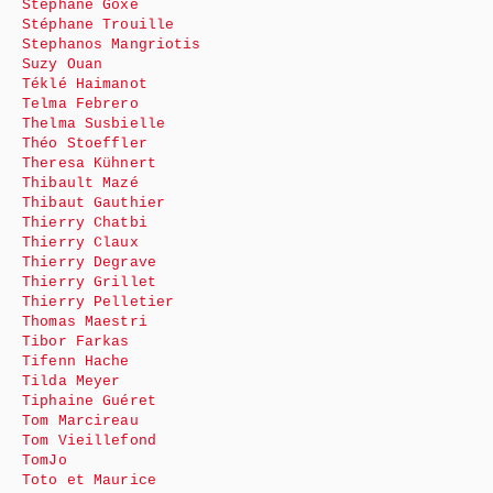
Stéphane Goxe
Stéphane Trouille
Stephanos Mangriotis
Suzy Ouan
Téklé Haimanot
Telma Febrero
Thelma Susbielle
Théo Stoeffler
Theresa Kühnert
Thibault Mazé
Thibaut Gauthier
Thierry Chatbi
Thierry Claux
Thierry Degrave
Thierry Grillet
Thierry Pelletier
Thomas Maestri
Tibor Farkas
Tifenn Hache
Tilda Meyer
Tiphaine Guéret
Tom Marcireau
Tom Vieillefond
TomJo
Toto et Maurice