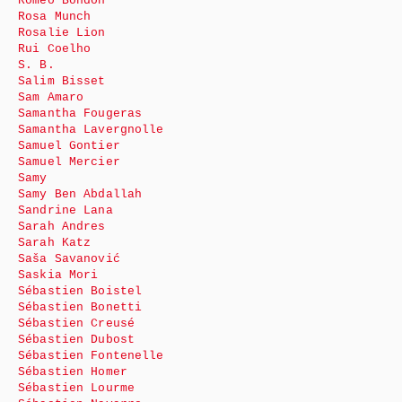
Roméo Bondon
Rosa Munch
Rosalie Lion
Rui Coelho
S. B.
Salim Bisset
Sam Amaro
Samantha Fougeras
Samantha Lavergnolle
Samuel Gontier
Samuel Mercier
Samy
Samy Ben Abdallah
Sandrine Lana
Sarah Andres
Sarah Katz
Saša Savanović
Saskia Mori
Sébastien Boistel
Sébastien Bonetti
Sébastien Creusé
Sébastien Dubost
Sébastien Fontenelle
Sébastien Homer
Sébastien Lourme