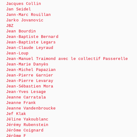
Jacques Collin
Jan Seidel
Jann-Marc Rouillan
Jarko Jovanovic
JBZ
Jean Bourdin
Jean-Baptiste Bernard
Jean-Baptiste Legars
Jean-Claude Leyraud
Jean-Loup
Jean-Manuel Traimond avec le collectif Passerelle
Jean-Marie Danyès
Jean-Michel Papazian
Jean-Pierre Garnier
Jean-Pierre Levaray
Jean-Sébastien Mora
Jean-Yves Lesage
Jeanne Carratala
Jeanne Frank
Jeanne Vandenbroucke
Jef Klak
Jéline Yakoublanc
Jérémy Rubenstein
Jérôme Coignard
Jérôme F