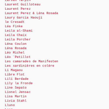
Larsen Tarpin
Laurent Guilloteau
Laurent Perez
Laurent Perez & Léna Rosada
Laury Garcia Haouji
le Cresadt
Léa Finke
Leila al-Shami
Leila Chaix
Leila Porcher
Léna Coulon
Léna Rosada
Léo Michel
Léo ¨Petillot
Les camarades de Manifesten
Les sardinières en colère
Li Magaou
Libre Flot
Lili Berdade
Lily la Fronde
Line Sepato
Lionel Jensac
Lisa Martin
Livia Stahl
Lluno