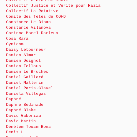
Collectif Grains de sable
Collectif Justice et Vérité pour Razia
Collectif La Rotative
Comité des fêtes de CQFD
Constance Le Bihan
Constance Vilanova
Corinne Morel Darleux
Cosa Rara
Cynicom
Daisy Letourneur
Damien Almar
Damien Doignot
Damien Fellous
Damien Le Bruchec
Daniel Gaillard
Daniel Mallerin
Daniel Paris-Clavel
Daniela Villegas
Daphné
Daphné Bédinadé
Daphné Blake
David Gaboriau
David Martin
Dénètem Touam Bona
Denis L.