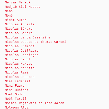
Ne var Ne Yok
Nedjib Sidi Moussa
Nemo
Néné
Nicht Autör
Nicolas Arraitz
Nicolas Bérard
Nicolas Bérard
Nicolas de La Casinière
Nicolas Ducoup et Thomas Caroni
Nicolas Framont
Nicolas Guillaume
Nicolas Haeringer
Nicolas Jaoul
Nicolas Marvey
Nicolas Norrito
Nicolas Rami
Nicolas Rousson
Niel Kadereit
Nina Faure
Nina Hubinet
Noël Godin
Noël Tardif
Noémie Wojtowicz et Théo Jacob
Nolwenn Alba