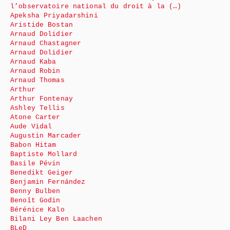
l’observatoire national du droit à la (…)
Apeksha Priyadarshini
Aristide Bostan
Arnaud Dolidier
Arnaud Chastagner
Arnaud Dolidier
Arnaud Kaba
Arnaud Robin
Arnaud Thomas
Arthur
Arthur Fontenay
Ashley Tellis
Atone Carter
Aude Vidal
Augustin Marcader
Babon Hitam
Baptiste Mollard
Basile Pévin
Benedikt Geiger
Benjamin Fernández
Benny Bulben
Benoît Godin
Bérénice Kalo
Bilani Ley Ben Laachen
BLeD