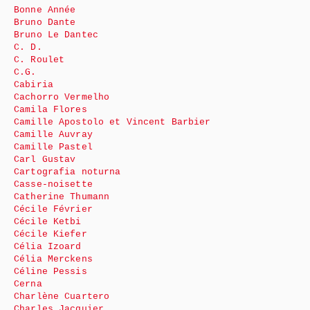
Bonne Année
Bruno Dante
Bruno Le Dantec
C. D.
C. Roulet
C.G.
Cabiria
Cachorro Vermelho
Camila Flores
Camille Apostolo et Vincent Barbier
Camille Auvray
Camille Pastel
Carl Gustav
Cartografia noturna
Casse-noisette
Catherine Thumann
Cécile Février
Cécile Ketbi
Cécile Kiefer
Célia Izoard
Célia Merckens
Céline Pessis
Cerna
Charlène Cuartero
Charles Jacquier