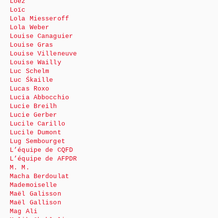
Loez
Loïc
Lola Miesseroff
Lola Weber
Louise Canaguier
Louise Gras
Louise Villeneuve
Louise Wailly
Luc Schelm
Luc Śkaille
Lucas Roxo
Lucia Abbocchio
Lucie Breilh
Lucie Gerber
Lucile Carillo
Lucile Dumont
Lug Sembourget
L’équipe de CQFD
L’équipe de AFPDR
M. M.
Macha Berdoulat
Mademoiselle
Maël Galisson
Maël Gallison
Mag Ali