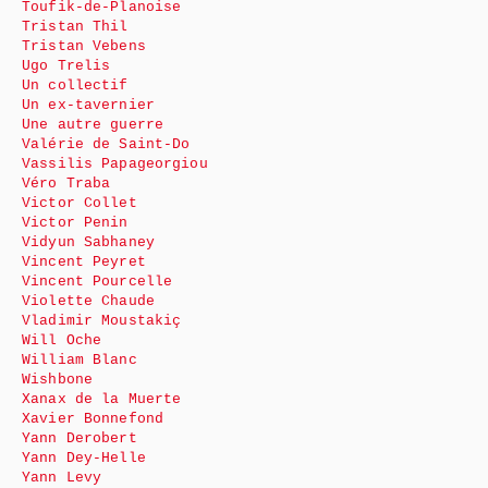
Toufik-de-Planoise
Tristan Thil
Tristan Vebens
Ugo Trelis
Un collectif
Un ex-tavernier
Une autre guerre
Valérie de Saint-Do
Vassilis Papageorgiou
Véro Traba
Victor Collet
Victor Penin
Vidyun Sabhaney
Vincent Peyret
Vincent Pourcelle
Violette Chaude
Vladimir Moustakiç
Will Oche
William Blanc
Wishbone
Xanax de la Muerte
Xavier Bonnefond
Yann Derobert
Yann Dey-Helle
Yann Levy