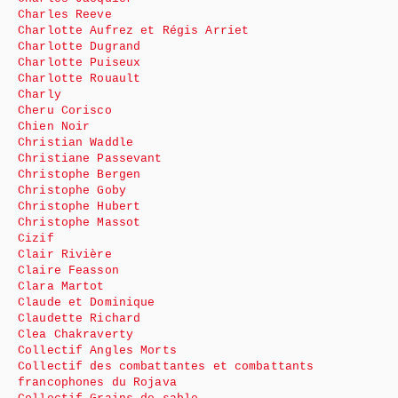
Charles Reeve
Charlotte Aufrez et Régis Arriet
Charlotte Dugrand
Charlotte Puiseux
Charlotte Rouault
Charly
Cheru Corisco
Chien Noir
Christian Waddle
Christiane Passevant
Christophe Bergen
Christophe Goby
Christophe Hubert
Christophe Massot
Cizif
Clair Rivière
Claire Feasson
Clara Martot
Claude et Dominique
Claudette Richard
Clea Chakraverty
Collectif Angles Morts
Collectif des combattantes et combattants
francophones du Rojava