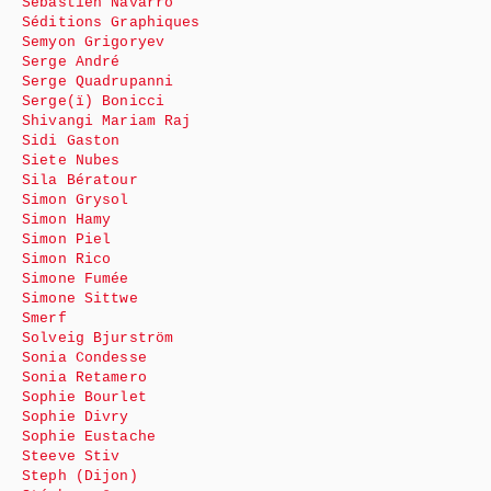
Sébastien Navarro
Séditions Graphiques
Semyon Grigoryev
Serge André
Serge Quadrupanni
Serge(ï) Bonicci
Shivangi Mariam Raj
Sidi Gaston
Siete Nubes
Sila Bératour
Simon Grysol
Simon Hamy
Simon Piel
Simon Rico
Simone Fumée
Simone Sittwe
Smerf
Solveig Bjurström
Sonia Condesse
Sonia Retamero
Sophie Bourlet
Sophie Divry
Sophie Eustache
Steeve Stiv
Steph (Dijon)