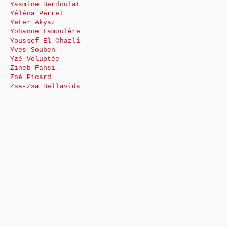
Yasmine Berdoulat
Yéléna Perret
Yeter Akyaz
Yohanne Lamoulère
Youssef El-Chazli
Yves Souben
Yzé Voluptée
Zineb Fahsi
Zoé Picard
Zsa-Zsa Bellavida