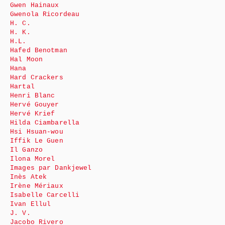
Gwen Hainaux
Gwenola Ricordeau
H. C.
H. K.
H.L.
Hafed Benotman
Hal Moon
Hana
Hard Crackers
Hartal
Henri Blanc
Hervé Gouyer
Hervé Krief
Hilda Ciambarella
Hsi Hsuan-wou
Iffik Le Guen
Il Ganzo
Ilona Morel
Images par Dankjewel
Inès Atek
Irène Mériaux
Isabelle Carcelli
Ivan Ellul
J. V.
Jacobo Rivero