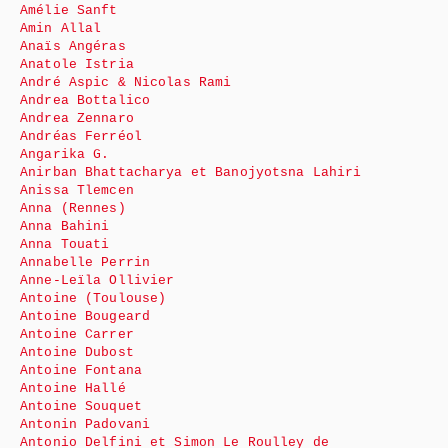
Amélie Sanft
Amin Allal
Anaïs Angéras
Anatole Istria
André Aspic & Nicolas Rami
Andrea Bottalico
Andrea Zennaro
Andréas Ferréol
Angarika G.
Anirban Bhattacharya et Banojyotsna Lahiri
Anissa Tlemcen
Anna (Rennes)
Anna Bahini
Anna Touati
Annabelle Perrin
Anne-Leïla Ollivier
Antoine (Toulouse)
Antoine Bougeard
Antoine Carrer
Antoine Dubost
Antoine Fontana
Antoine Hallé
Antoine Souquet
Antonin Padovani
Antonio Delfini et Simon Le Roulley de