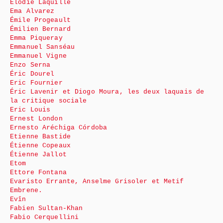
Élodie Laquille
Ema Alvarez
Émile Progeault
Émilien Bernard
Emma Piqueray
Emmanuel Sanséau
Emmanuel Vigne
Enzo Serna
Éric Dourel
Eric Fournier
Éric Lavenir et Diogo Moura, les deux laquais de
la critique sociale
Eric Louis
Ernest London
Ernesto Aréchiga Córdoba
Etienne Bastide
Étienne Copeaux
Étienne Jallot
Etom
Ettore Fontana
Evaristo Errante, Anselme Grisoler et Metif
Embrene.
Evîn
Fabien Sultan-Khan
Fabio Cerquellini