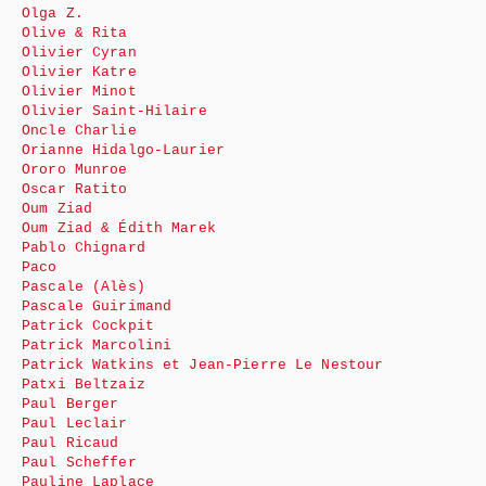
Olga Z.
Olive & Rita
Olivier Cyran
Olivier Katre
Olivier Minot
Olivier Saint-Hilaire
Oncle Charlie
Orianne Hidalgo-Laurier
Ororo Munroe
Oscar Ratito
Oum Ziad
Oum Ziad & Édith Marek
Pablo Chignard
Paco
Pascale (Alès)
Pascale Guirimand
Patrick Cockpit
Patrick Marcolini
Patrick Watkins et Jean-Pierre Le Nestour
Patxi Beltzaiz
Paul Berger
Paul Leclair
Paul Ricaud
Paul Scheffer
Pauline Laplace