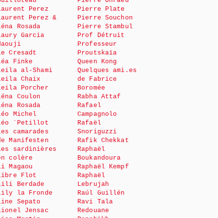
Guilloteau
Pierre Onraed
Laurent Perez
Pierre Plate
Laurent Perez &
Pierre Souchon
Léna Rosada
Pierre Stambul
Laury Garcia
Prof Détruit
Haouji
Professeur
le Cresadt
Proutskaïa
Léa Finke
Queen Kong
Leila al-Shami
Quelques ami.es
Leila Chaix
de Fabrice
Leila Porcher
Boromée
Léna Coulon
Rabha Attaf
Léna Rosada
Rafael
Léo Michel
Campagnolo
Léo ¨Petillot
Rafaël
Les camarades
Snoriguzzi
de Manifesten
Rafik Chekkat
Les sardinières
Raphaël
en colère
Boukandoura
Li Magaou
Raphaël Kempf
Libre Flot
Raphaël
Lili Berdade
Lebrujah
Lily la Fronde
Raúl Guillén
Line Sepato
Ravi Tala
Lionel Jensac
Redouane