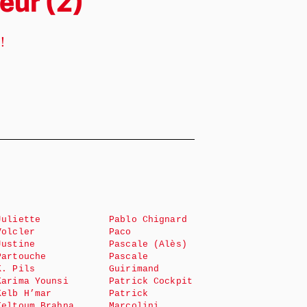
eur (2)
!
Juliette
Pablo Chignard
Volcler
Paco
Justine
Pascale (Alès)
Partouche
Pascale
K. Pils
Guirimand
Karima Younsi
Patrick Cockpit
Kelb H’mar
Patrick
Keltoum Brahna
Marcolini