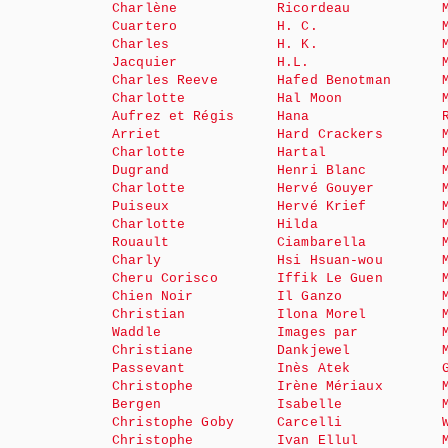
Charlène
Ricordeau
Cuartero
H. C.
Charles
H. K.
Jacquier
H.L.
Charles Reeve
Hafed Benotman
Charlotte
Hal Moon
Aufrez et Régis
Hana
Arriet
Hard Crackers
Charlotte
Hartal
Dugrand
Henri Blanc
Charlotte
Hervé Gouyer
Puiseux
Hervé Krief
Charlotte
Hilda
Rouault
Ciambarella
Charly
Hsi Hsuan-wou
Cheru Corisco
Iffik Le Guen
Chien Noir
Il Ganzo
Christian
Ilona Morel
Waddle
Images par
Christiane
Dankjewel
Passevant
Inès Atek
Christophe
Irène Mériaux
Bergen
Isabelle
Christophe Goby
Carcelli
Christophe
Ivan Ellul