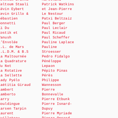
Keltoum Staali
Patrick Watkins
Kévin Eybert
et Jean-Pierre
Kevin Grillo &
Le Nestour
Sébastien
Patxi Beltzaiz
Bonnetti
Paul Berger
Ki Du
Paul Leclair
Kostik et
Paul Ricaud
Vanush
Paul Scheffer
L’Envolée
Pauline Laplace
L.L. de Mars
Pauline
L.L.D.M. & B.S
Stroesser
La Maltournée
Pedro Fidalgo
La Quadrature
Pénéloppe
du Net
Lepaon
La Rotative
Pépito Pinas
La Sellette
Pérès
Lady Pyélo
Philippe
Laëtitia Giraud
Wannesson
Lambert
Pierre
Lamberto
Bonnevalle
Larry
Pierre Etbunk
Bouldingue
Pierre Isnard-
Larsen Tarpin
Dupuy
Laurent
Pierre Myriade