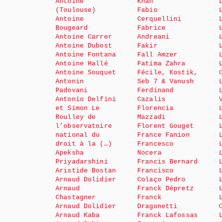
Antoine
Khan
(Toulouse)
Fabio
Antoine
Cerquellini
Bougeard
Fabrice
Antoine Carrer
Andreani
Antoine Dubost
Fakir
Antoine Fontana
Fall Amzer
Antoine Hallé
Fatima Zahra
Antoine Souquet
Fécile, Kostik,
Antonin
Seb 7 & Vanush
Padovani
Ferdinand
Antonio Delfini
Cazalis
et Simon Le
Florencia
Roulley de
Mazzadi
l’observatoire
Florent Gouget
national du
France Fanion
droit à la (…)
Francesco
Apeksha
Nocera
Priyadarshini
Francis Bernard
Aristide Bostan
Francisco
Arnaud Dolidier
Colaço Pedro
Arnaud
Franck Dépretz
Chastagner
Franck
Arnaud Dolidier
Dragonetti
Arnaud Kaba
Franck Lafossas