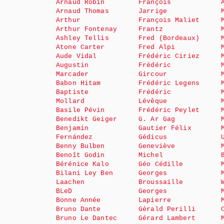
Arnaud Robin
François
Arnaud Thomas
Jarrige
Arthur
François Maliet
Arthur Fontenay
Frantz
Ashley Tellis
Fred (Bordeaux)
Atone Carter
Fred Alpi
Aude Vidal
Frédéric Ciriez
Augustin
Frédéric
Marcader
Gircour
Babon Hitam
Frédéric Legens
Baptiste
Frédéric
Mollard
Lévêque
Basile Pévin
Frédéric Peylet
Benedikt Geiger
G. Ar Gag
Benjamin
Gautier Félix
Fernández
Gédicus
Benny Bulben
Geneviève
Benoît Godin
Michel
Bérénice Kalo
Géo Cédille
Bilani Ley Ben
Georges
Laachen
Broussaille
BLeD
Georges
Bonne Année
Lapierre
Bruno Dante
Gérald Perilli
Bruno Le Dantec
Gérard Lambert