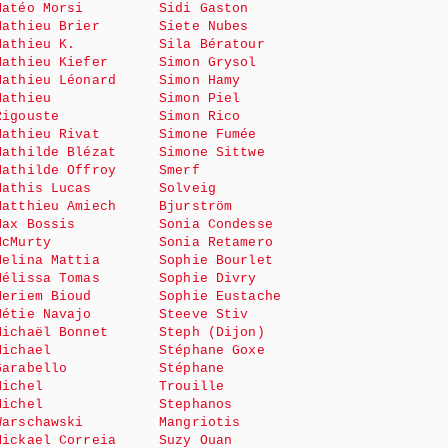
Matéo Morsi
Sidi Gaston
Mathieu Brier
Siete Nubes
Mathieu K.
Sila Bératour
Mathieu Kiefer
Simon Grysol
Mathieu Léonard
Simon Hamy
Mathieu
Simon Piel
Rigouste
Simon Rico
Mathieu Rivat
Simone Fumée
Mathilde Blézat
Simone Sittwe
Mathilde Offroy
Smerf
Mathis Lucas
Solveig
Matthieu Amiech
Bjurström
Max Bossis
Sonia Condesse
McMurty
Sonia Retamero
Melina Mattia
Sophie Bourlet
Mélissa Tomas
Sophie Divry
Meriem Bioud
Sophie Eustache
Métie Navajo
Steeve Stiv
Michaël Bonnet
Steph (Dijon)
Michael
Stéphane Goxe
Garabello
Stéphane
Michel
Trouille
Michel
Stephanos
Warschawski
Mangriotis
Mickael Correia
Suzy Ouan