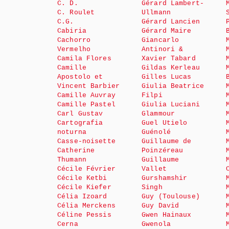
C. D.
Gérard Lambert-
C. Roulet
Ullmann
C.G.
Gérard Lancien
Cabiria
Gérard Maire
Cachorro
Giancarlo
Vermelho
Antinori &
Camila Flores
Xavier Tabard
Camille
Gildas Kerleau
Apostolo et
Gilles Lucas
Vincent Barbier
Giulia Beatrice
Camille Auvray
Filpi
Camille Pastel
Giulia Luciani
Carl Gustav
Glammour
Cartografia
Guel Utielo
noturna
Guénolé
Casse-noisette
Guillaume de
Catherine
Poinzéreau
Thumann
Guillaume
Cécile Février
Vallet
Cécile Ketbi
Gurshamshir
Cécile Kiefer
Singh
Célia Izoard
Guy (Toulouse)
Célia Merckens
Guy David
Céline Pessis
Gwen Hainaux
Cerna
Gwenola