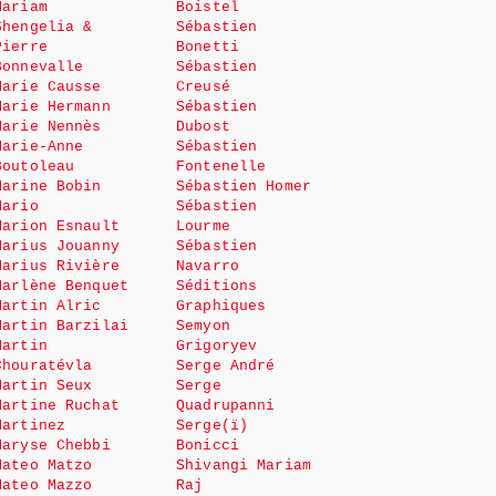
Mariam
Boistel
Shengelia &
Sébastien
Pierre
Bonetti
Bonnevalle
Sébastien
Marie Causse
Creusé
Marie Hermann
Sébastien
Marie Nennès
Dubost
Marie-Anne
Sébastien
Boutoleau
Fontenelle
Marine Bobin
Sébastien Homer
Mario
Sébastien
Marion Esnault
Lourme
Marius Jouanny
Sébastien
Marius Rivière
Navarro
Marlène Benquet
Séditions
Martin Alric
Graphiques
Martin Barzilai
Semyon
Martin
Grigoryev
Chouratévla
Serge André
Martin Seux
Serge
Martine Ruchat
Quadrupanni
Martinez
Serge(ï)
Maryse Chebbi
Bonicci
Mateo Matzo
Shivangi Mariam
Mateo Mazzo
Raj