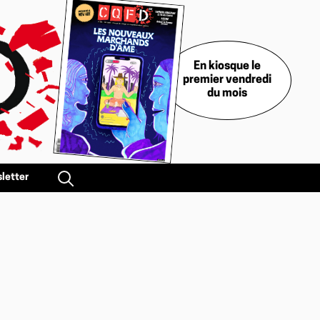
En kiosque le
premier vendredi
du mois
letter