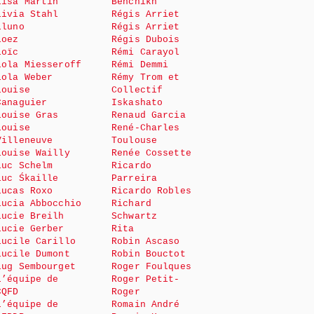
Lisa Martin
Benchikh
Livia Stahl
Régis Arriet
Lluno
Régis Arriet
Loez
Régis Dubois
Loïc
Rémi Carayol
Lola Miesseroff
Rémi Demmi
Lola Weber
Rémy Trom et
Louise
Collectif
Canaguier
Iskashato
Louise Gras
Renaud Garcia
Louise
René-Charles
Villeneuve
Toulouse
Louise Wailly
Renée Cossette
Luc Schelm
Ricardo
Luc Śkaille
Parreira
Lucas Roxo
Ricardo Robles
Lucia Abbocchio
Richard
Lucie Breilh
Schwartz
Lucie Gerber
Rita
Lucile Carillo
Robin Ascaso
Lucile Dumont
Robin Bouctot
Lug Sembourget
Roger Foulques
L’équipe de
Roger Petit-
CQFD
Roger
L’équipe de
Romain André