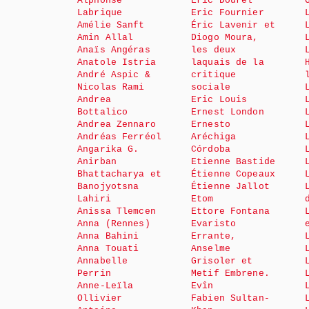
Alphonse
Éric Dourel
Labrique
Eric Fournier
Amélie Sanft
Éric Lavenir et
Amin Allal
Diogo Moura,
Anaïs Angéras
les deux
Anatole Istria
laquais de la
André Aspic &
critique
Nicolas Rami
sociale
Andrea
Eric Louis
Bottalico
Ernest London
Andrea Zennaro
Ernesto
Andréas Ferréol
Aréchiga
Angarika G.
Córdoba
Anirban
Etienne Bastide
Bhattacharya et
Étienne Copeaux
Banojyotsna
Étienne Jallot
Lahiri
Etom
Anissa Tlemcen
Ettore Fontana
Anna (Rennes)
Evaristo
Anna Bahini
Errante,
Anna Touati
Anselme
Annabelle
Grisoler et
Perrin
Metif Embrene.
Anne-Leïla
Evîn
Ollivier
Fabien Sultan-