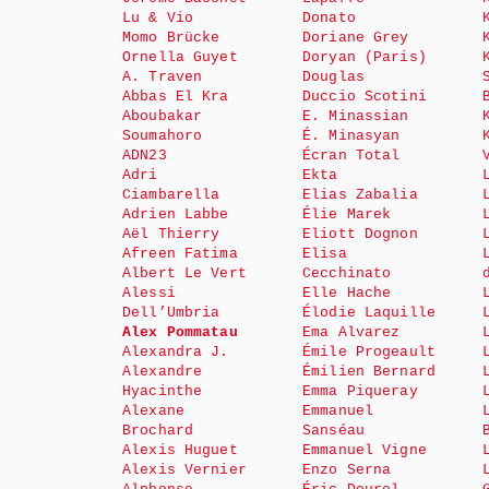
Lu & Vio
Donato
Momo Brücke
Doriane Grey
Ornella Guyet
Doryan (Paris)
A. Traven
Douglas
Abbas El Kra
Duccio Scotini
Aboubakar
E. Minassian
Soumahoro
É. Minasyan
ADN23
Écran Total
Adri
Ekta
Ciambarella
Elias Zabalia
Adrien Labbe
Élie Marek
Aël Thierry
Eliott Dognon
Afreen Fatima
Elisa
Albert Le Vert
Cecchinato
Alessi
Elle Hache
Dell’Umbria
Élodie Laquille
Alex Pommatau
Ema Alvarez
Alexandra J.
Émile Progeault
Alexandre
Émilien Bernard
Hyacinthe
Emma Piqueray
Alexane
Emmanuel
Brochard
Sanséau
Alexis Huguet
Emmanuel Vigne
Alexis Vernier
Enzo Serna