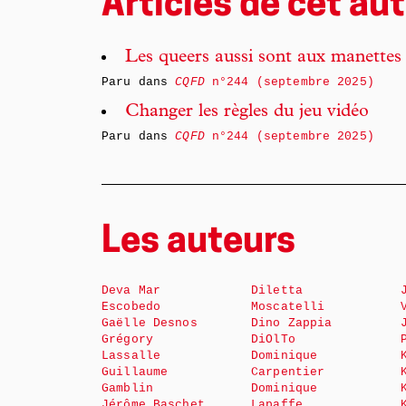
Articles de cet aut
Les queers aussi sont aux manettes 
Paru dans
CQFD
n°244 (septembre 2025)
Changer les règles du jeu vidéo
Paru dans
CQFD
n°244 (septembre 2025)
Les auteurs
Deva Mar
Diletta
Escobedo
Moscatelli
Gaëlle Desnos
Dino Zappia
Grégory
DiOlTo
Lassalle
Dominique
Guillaume
Carpentier
Gamblin
Dominique
Jérôme Baschet
Lapaffe