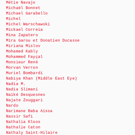
Métie Navajo
Michaël Bonnet
Michael Garabello
Michel
Michel Warschawski
Mickael Correia
Mina Zapatero
Mira Garou et Donatien Ducasse
Miriana Mislov
Mohamed Kably
Mohammed Fayçal
Monsieur René
Morvan Verron
Muriel Bombardi
Nabiya Khan (Middle East Eye)
Nadia M.
Nadia Slimani
Naïké Desquesnes
Najate Zouggari
Nardo
Narimane Baba Aïssa
Nassir Safi
Nathalia Kloos
Nathalie Caton
Nathaly Saint-Hilaire