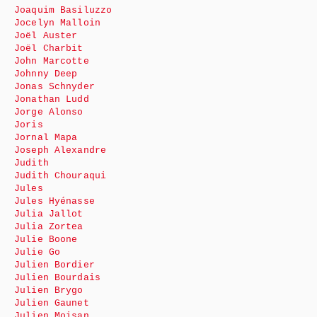
Joaquim Basiluzzo
Jocelyn Malloin
Joël Auster
Joël Charbit
John Marcotte
Johnny Deep
Jonas Schnyder
Jonathan Ludd
Jorge Alonso
Joris
Jornal Mapa
Joseph Alexandre
Judith
Judith Chouraqui
Jules
Jules Hyénasse
Julia Jallot
Julia Zortea
Julie Boone
Julie Go
Julien Bordier
Julien Bourdais
Julien Brygo
Julien Gaunet
Julien Moisan