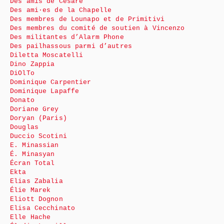
Des amis de Cesare
Des ami·es de la Chapelle
Des membres de Lounapo et de Primitivi
Des membres du comité de soutien à Vincenzo
Des militantes d’Alarm Phone
Des pailhassous parmi d’autres
Diletta Moscatelli
Dino Zappia
DiOlTo
Dominique Carpentier
Dominique Lapaffe
Donato
Doriane Grey
Doryan (Paris)
Douglas
Duccio Scotini
E. Minassian
É. Minasyan
Écran Total
Ekta
Elias Zabalia
Élie Marek
Eliott Dognon
Elisa Cecchinato
Elle Hache