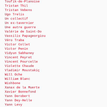
Toufik-de-Planoise
Tristan Thil
Tristan Vebens
Ugo Trelis
Un collectif
Un ex-tavernier
Une autre guerre
Valérie de Saint-Do
Vassilis Papageorgiou
Véro Traba
Victor Collet
Victor Penin
Vidyun Sabhaney
Vincent Peyret
Vincent Pourcelle
Violette Chaude
Vladimir Moustakiç
Will Oche
William Blanc
Wishbone
Xanax de la Muerte
Xavier Bonnefond
Yann Derobert
Yann Dey-Helle
Yann Levy