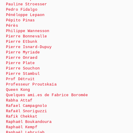
Pauline Stroesser
Pedro Fidalgo
Pénéloppe Lepaon
Pépito Pinas
Pérès
Philippe Wannesson
Pierre Bonnevalle
Pierre Etbunk
Pierre Isnard-Dupuy
Pierre Myriade
Pierre Onraed
Pierre Plate
Pierre Souchon
Pierre Stambul
Prof Détruit
Professeur Proutskaïa
Queen Kong
Quelques ami.es de Fabrice Boromée
Rabha Attaf
Rafael Campagnolo
Rafaël Snoriguzzi
Rafik Chekkat
Raphaël Boukandoura
Raphaël Kempf
Raphaël Lebrujah