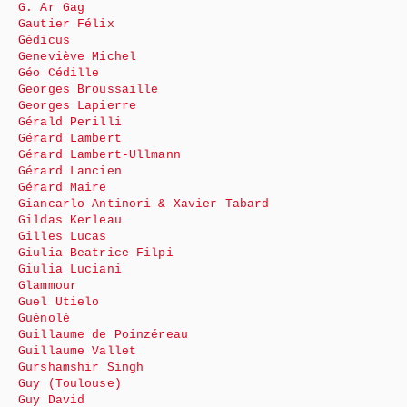
G. Ar Gag
Gautier Félix
Gédicus
Geneviève Michel
Géo Cédille
Georges Broussaille
Georges Lapierre
Gérald Perilli
Gérard Lambert
Gérard Lambert-Ullmann
Gérard Lancien
Gérard Maire
Giancarlo Antinori & Xavier Tabard
Gildas Kerleau
Gilles Lucas
Giulia Beatrice Filpi
Giulia Luciani
Glammour
Guel Utielo
Guénolé
Guillaume de Poinzéreau
Guillaume Vallet
Gurshamshir Singh
Guy (Toulouse)
Guy David