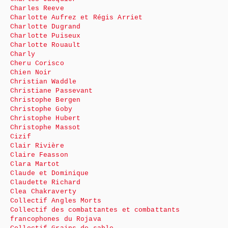
Charles Reeve
Charlotte Aufrez et Régis Arriet
Charlotte Dugrand
Charlotte Puiseux
Charlotte Rouault
Charly
Cheru Corisco
Chien Noir
Christian Waddle
Christiane Passevant
Christophe Bergen
Christophe Goby
Christophe Hubert
Christophe Massot
Cizif
Clair Rivière
Claire Feasson
Clara Martot
Claude et Dominique
Claudette Richard
Clea Chakraverty
Collectif Angles Morts
Collectif des combattantes et combattants
francophones du Rojava