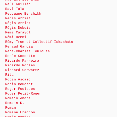
Raúl Guillén
Ravi Tala
Redouane Benchikh
Régis Arriet
Régis Arriet
Régis Dubois
Rémi Carayol
Rémi Demmi
Rémy Trom et Collectif Iskashato
Renaud Garcia
René-Charles Toulouse
Renée Cossette
Ricardo Parreira
Ricardo Robles
Richard Schwartz
Rita
Robin Ascaso
Robin Bouctot
Roger Foulques
Roger Petit-Roger
Romain André
Romain K.
Roman
Romane Frachon