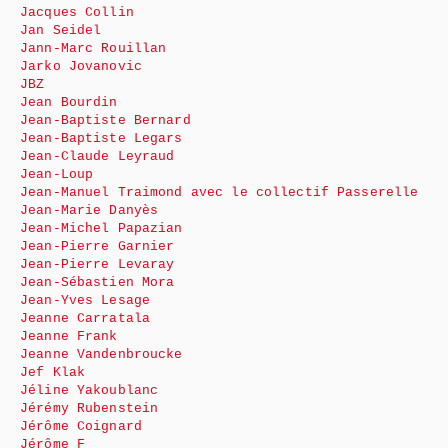
Jacques Collin
Jan Seidel
Jann-Marc Rouillan
Jarko Jovanovic
JBZ
Jean Bourdin
Jean-Baptiste Bernard
Jean-Baptiste Legars
Jean-Claude Leyraud
Jean-Loup
Jean-Manuel Traimond avec le collectif Passerelle
Jean-Marie Danyès
Jean-Michel Papazian
Jean-Pierre Garnier
Jean-Pierre Levaray
Jean-Sébastien Mora
Jean-Yves Lesage
Jeanne Carratala
Jeanne Frank
Jeanne Vandenbroucke
Jef Klak
Jéline Yakoublanc
Jérémy Rubenstein
Jérôme Coignard
Jérôme F