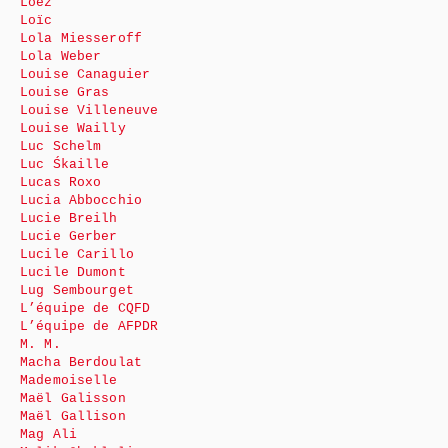
Loez
Loïc
Lola Miesseroff
Lola Weber
Louise Canaguier
Louise Gras
Louise Villeneuve
Louise Wailly
Luc Schelm
Luc Śkaille
Lucas Roxo
Lucia Abbocchio
Lucie Breilh
Lucie Gerber
Lucile Carillo
Lucile Dumont
Lug Sembourget
L’équipe de CQFD
L’équipe de AFPDR
M. M.
Macha Berdoulat
Mademoiselle
Maël Galisson
Maël Gallison
Mag Ali