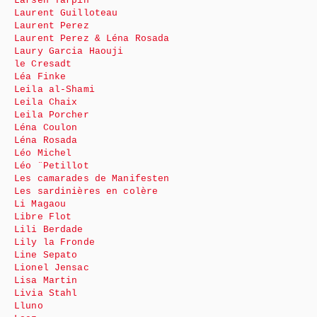
Larsen Tarpin
Laurent Guilloteau
Laurent Perez
Laurent Perez & Léna Rosada
Laury Garcia Haouji
le Cresadt
Léa Finke
Leila al-Shami
Leila Chaix
Leila Porcher
Léna Coulon
Léna Rosada
Léo Michel
Léo ¨Petillot
Les camarades de Manifesten
Les sardinières en colère
Li Magaou
Libre Flot
Lili Berdade
Lily la Fronde
Line Sepato
Lionel Jensac
Lisa Martin
Livia Stahl
Lluno