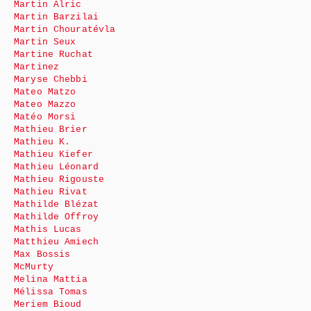
Martin Alric
Martin Barzilai
Martin Chouratévla
Martin Seux
Martine Ruchat
Martinez
Maryse Chebbi
Mateo Matzo
Mateo Mazzo
Matéo Morsi
Mathieu Brier
Mathieu K.
Mathieu Kiefer
Mathieu Léonard
Mathieu Rigouste
Mathieu Rivat
Mathilde Blézat
Mathilde Offroy
Mathis Lucas
Matthieu Amiech
Max Bossis
McMurty
Melina Mattia
Mélissa Tomas
Meriem Bioud