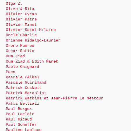
Olga Z.
Olive & Rita
Olivier Cyran
Olivier Katre
Olivier Minot
Olivier Saint-Hilaire
Oncle Charlie
Orianne Hidalgo-Laurier
Ororo Munroe
Oscar Ratito
Oum Ziad
Oum Ziad & Édith Marek
Pablo Chignard
Paco
Pascale (Alès)
Pascale Guirimand
Patrick Cockpit
Patrick Marcolini
Patrick Watkins et Jean-Pierre Le Nestour
Patxi Beltzaiz
Paul Berger
Paul Leclair
Paul Ricaud
Paul Scheffer
Pauline Laplace