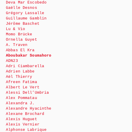
Deva Mar Escobedo
Gaëlle Desnos
Grégory Lassalle
Guillaume Gamblin
Jérôme Baschet
Lu & Vio
Momo Brücke
Ornella Guyet
A. Traven
Abbas El Kra
Aboubakar Soumahoro
ADN23
Adri Ciambarella
Adrien Labbe
Aël Thierry
Afreen Fatima
Albert Le Vert
Alessi Dell’Umbria
Alex Pommatau
Alexandra J.
Alexandre Hyacinthe
Alexane Brochard
Alexis Huguet
Alexis Vernier
Alphonse Labrique