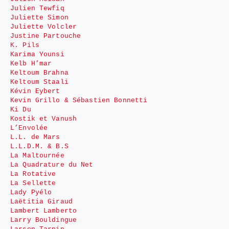
Julien Tewfiq
Juliette Simon
Juliette Volcler
Justine Partouche
K. Pils
Karima Younsi
Kelb H’mar
Keltoum Brahna
Keltoum Staali
Kévin Eybert
Kevin Grillo & Sébastien Bonnetti
Ki Du
Kostik et Vanush
L’Envolée
L.L. de Mars
L.L.D.M. & B.S
La Maltournée
La Quadrature du Net
La Rotative
La Sellette
Lady Pyélo
Laëtitia Giraud
Lambert Lamberto
Larry Bouldingue