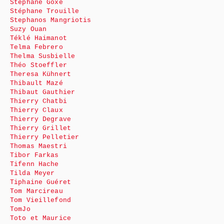
Stéphane Goxe
Stéphane Trouille
Stephanos Mangriotis
Suzy Ouan
Téklé Haimanot
Telma Febrero
Thelma Susbielle
Théo Stoeffler
Theresa Kühnert
Thibault Mazé
Thibaut Gauthier
Thierry Chatbi
Thierry Claux
Thierry Degrave
Thierry Grillet
Thierry Pelletier
Thomas Maestri
Tibor Farkas
Tifenn Hache
Tilda Meyer
Tiphaine Guéret
Tom Marcireau
Tom Vieillefond
TomJo
Toto et Maurice