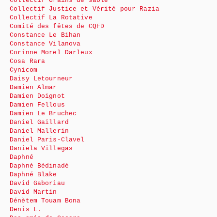
Collectif Grains de sable
Collectif Justice et Vérité pour Razia
Collectif La Rotative
Comité des fêtes de CQFD
Constance Le Bihan
Constance Vilanova
Corinne Morel Darleux
Cosa Rara
Cynicom
Daisy Letourneur
Damien Almar
Damien Doignot
Damien Fellous
Damien Le Bruchec
Daniel Gaillard
Daniel Mallerin
Daniel Paris-Clavel
Daniela Villegas
Daphné
Daphné Bédinadé
Daphné Blake
David Gaboriau
David Martin
Dénètem Touam Bona
Denis L.