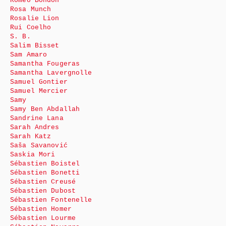
Roméo Bondon
Rosa Munch
Rosalie Lion
Rui Coelho
S. B.
Salim Bisset
Sam Amaro
Samantha Fougeras
Samantha Lavergnolle
Samuel Gontier
Samuel Mercier
Samy
Samy Ben Abdallah
Sandrine Lana
Sarah Andres
Sarah Katz
Saša Savanović
Saskia Mori
Sébastien Boistel
Sébastien Bonetti
Sébastien Creusé
Sébastien Dubost
Sébastien Fontenelle
Sébastien Homer
Sébastien Lourme