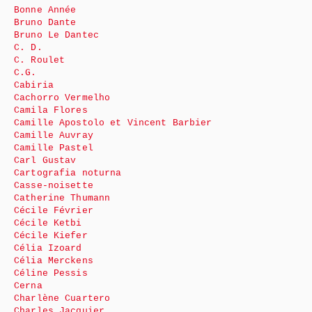
Bonne Année
Bruno Dante
Bruno Le Dantec
C. D.
C. Roulet
C.G.
Cabiria
Cachorro Vermelho
Camila Flores
Camille Apostolo et Vincent Barbier
Camille Auvray
Camille Pastel
Carl Gustav
Cartografia noturna
Casse-noisette
Catherine Thumann
Cécile Février
Cécile Ketbi
Cécile Kiefer
Célia Izoard
Célia Merckens
Céline Pessis
Cerna
Charlène Cuartero
Charles Jacquier