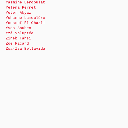
Yasmine Berdoulat
Yéléna Perret
Yeter Akyaz
Yohanne Lamoulère
Youssef El-Chazli
Yves Souben
Yzé Voluptée
Zineb Fahsi
Zoé Picard
Zsa-Zsa Bellavida