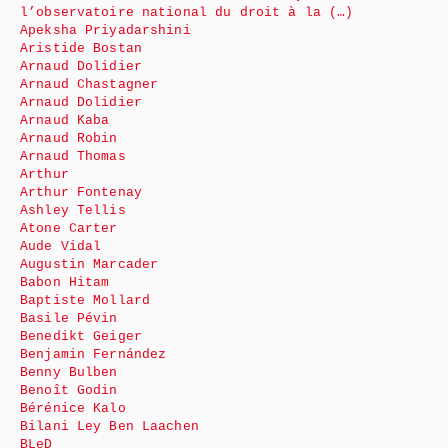
l’observatoire national du droit à la (…)
Apeksha Priyadarshini
Aristide Bostan
Arnaud Dolidier
Arnaud Chastagner
Arnaud Dolidier
Arnaud Kaba
Arnaud Robin
Arnaud Thomas
Arthur
Arthur Fontenay
Ashley Tellis
Atone Carter
Aude Vidal
Augustin Marcader
Babon Hitam
Baptiste Mollard
Basile Pévin
Benedikt Geiger
Benjamin Fernández
Benny Bulben
Benoît Godin
Bérénice Kalo
Bilani Ley Ben Laachen
BLeD