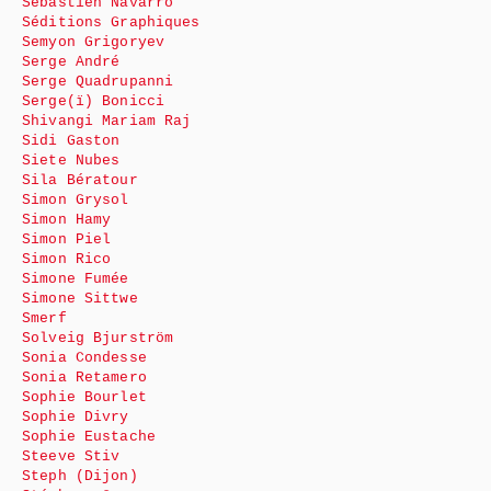
Sébastien Navarro
Séditions Graphiques
Semyon Grigoryev
Serge André
Serge Quadrupanni
Serge(ï) Bonicci
Shivangi Mariam Raj
Sidi Gaston
Siete Nubes
Sila Bératour
Simon Grysol
Simon Hamy
Simon Piel
Simon Rico
Simone Fumée
Simone Sittwe
Smerf
Solveig Bjurström
Sonia Condesse
Sonia Retamero
Sophie Bourlet
Sophie Divry
Sophie Eustache
Steeve Stiv
Steph (Dijon)