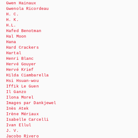
Gwen Hainaux
Gwenola Ricordeau
H. C.
H. K.
H.L.
Hafed Benotman
Hal Moon
Hana
Hard Crackers
Hartal
Henri Blanc
Hervé Gouyer
Hervé Krief
Hilda Ciambarella
Hsi Hsuan-wou
Iffik Le Guen
Il Ganzo
Ilona Morel
Images par Dankjewel
Inès Atek
Irène Mériaux
Isabelle Carcelli
Ivan Ellul
J. V.
Jacobo Rivero