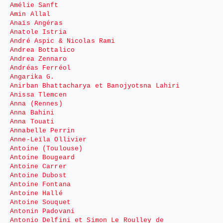
Amélie Sanft
Amin Allal
Anaïs Angéras
Anatole Istria
André Aspic & Nicolas Rami
Andrea Bottalico
Andrea Zennaro
Andréas Ferréol
Angarika G.
Anirban Bhattacharya et Banojyotsna Lahiri
Anissa Tlemcen
Anna (Rennes)
Anna Bahini
Anna Touati
Annabelle Perrin
Anne-Leïla Ollivier
Antoine (Toulouse)
Antoine Bougeard
Antoine Carrer
Antoine Dubost
Antoine Fontana
Antoine Hallé
Antoine Souquet
Antonin Padovani
Antonio Delfini et Simon Le Roulley de