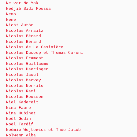
Ne var Ne Yok
Nedjib Sidi Moussa
Nemo
Néné
Nicht Autör
Nicolas Arraitz
Nicolas Bérard
Nicolas Bérard
Nicolas de La Casinière
Nicolas Ducoup et Thomas Caroni
Nicolas Framont
Nicolas Guillaume
Nicolas Haeringer
Nicolas Jaoul
Nicolas Marvey
Nicolas Norrito
Nicolas Rami
Nicolas Rousson
Niel Kadereit
Nina Faure
Nina Hubinet
Noël Godin
Noël Tardif
Noémie Wojtowicz et Théo Jacob
Nolwenn Alba