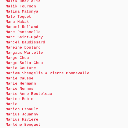
Malik Cheklalia
Malik Tournon
Malima Matonya
Malo Toquet
Manu Makak
Manuel Rolland
Marc Pantanella
Marc Saint-Upéry
Marcel Baudissard
Mareine Doulard
Margaux Wartelle
Margo Chou
Margo Sofia Chou
Maria Couture
Mariam Shengelia & Pierre Bonnevalle
Marie Causse
Marie Hermann
Marie Nennès
Marie-Anne Boutoleau
Marine Bobin
Mario
Marion Esnault
Marius Jouanny
Marius Rivière
Marlène Benquet