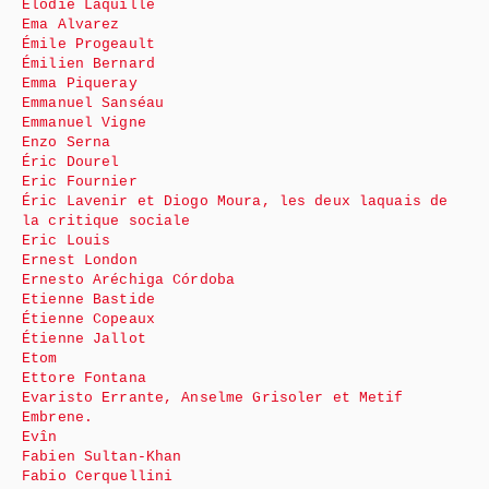
Élodie Laquille
Ema Alvarez
Émile Progeault
Émilien Bernard
Emma Piqueray
Emmanuel Sanséau
Emmanuel Vigne
Enzo Serna
Éric Dourel
Eric Fournier
Éric Lavenir et Diogo Moura, les deux laquais de
la critique sociale
Eric Louis
Ernest London
Ernesto Aréchiga Córdoba
Etienne Bastide
Étienne Copeaux
Étienne Jallot
Etom
Ettore Fontana
Evaristo Errante, Anselme Grisoler et Metif
Embrene.
Evîn
Fabien Sultan-Khan
Fabio Cerquellini