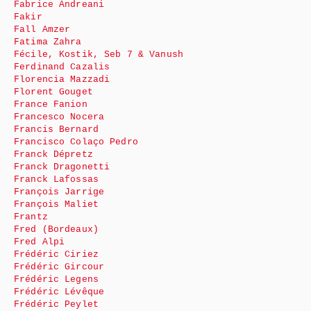
Fabrice Andreani
Fakir
Fall Amzer
Fatima Zahra
Fécile, Kostik, Seb 7 & Vanush
Ferdinand Cazalis
Florencia Mazzadi
Florent Gouget
France Fanion
Francesco Nocera
Francis Bernard
Francisco Colaço Pedro
Franck Dépretz
Franck Dragonetti
Franck Lafossas
François Jarrige
François Maliet
Frantz
Fred (Bordeaux)
Fred Alpi
Frédéric Ciriez
Frédéric Gircour
Frédéric Legens
Frédéric Lévêque
Frédéric Peylet