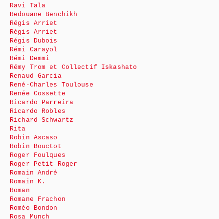
Ravi Tala
Redouane Benchikh
Régis Arriet
Régis Arriet
Régis Dubois
Rémi Carayol
Rémi Demmi
Rémy Trom et Collectif Iskashato
Renaud Garcia
René-Charles Toulouse
Renée Cossette
Ricardo Parreira
Ricardo Robles
Richard Schwartz
Rita
Robin Ascaso
Robin Bouctot
Roger Foulques
Roger Petit-Roger
Romain André
Romain K.
Roman
Romane Frachon
Roméo Bondon
Rosa Munch