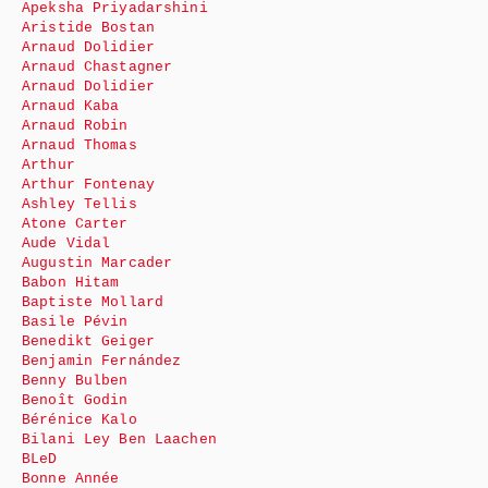
Apeksha Priyadarshini
Aristide Bostan
Arnaud Dolidier
Arnaud Chastagner
Arnaud Dolidier
Arnaud Kaba
Arnaud Robin
Arnaud Thomas
Arthur
Arthur Fontenay
Ashley Tellis
Atone Carter
Aude Vidal
Augustin Marcader
Babon Hitam
Baptiste Mollard
Basile Pévin
Benedikt Geiger
Benjamin Fernández
Benny Bulben
Benoît Godin
Bérénice Kalo
Bilani Ley Ben Laachen
BLeD
Bonne Année