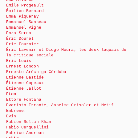
Émile Progeault
Émilien Bernard
Emma Piqueray
Emmanuel Sanséau
Emmanuel Vigne
Enzo Serna
Éric Dourel
Eric Fournier
Éric Lavenir et Diogo Moura, les deux laquais de
la critique sociale
Eric Louis
Ernest London
Ernesto Aréchiga Córdoba
Etienne Bastide
Étienne Copeaux
Étienne Jallot
Etom
Ettore Fontana
Evaristo Errante, Anselme Grisoler et Metif
Embrene.
Evîn
Fabien Sultan-Khan
Fabio Cerquellini
Fabrice Andreani