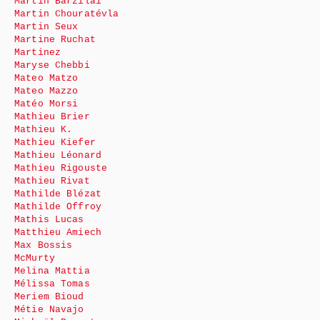
Martin Barzilai
Martin Chouratévla
Martin Seux
Martine Ruchat
Martinez
Maryse Chebbi
Mateo Matzo
Mateo Mazzo
Matéo Morsi
Mathieu Brier
Mathieu K.
Mathieu Kiefer
Mathieu Léonard
Mathieu Rigouste
Mathieu Rivat
Mathilde Blézat
Mathilde Offroy
Mathis Lucas
Matthieu Amiech
Max Bossis
McMurty
Melina Mattia
Mélissa Tomas
Meriem Bioud
Métie Navajo