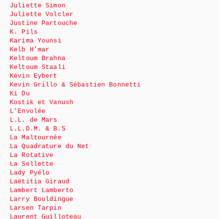
Juliette Simon
Juliette Volcler
Justine Partouche
K. Pils
Karima Younsi
Kelb H’mar
Keltoum Brahna
Keltoum Staali
Kévin Eybert
Kevin Grillo & Sébastien Bonnetti
Ki Du
Kostik et Vanush
L’Envolée
L.L. de Mars
L.L.D.M. & B.S
La Maltournée
La Quadrature du Net
La Rotative
La Sellette
Lady Pyélo
Laëtitia Giraud
Lambert Lamberto
Larry Bouldingue
Larsen Tarpin
Laurent Guilloteau