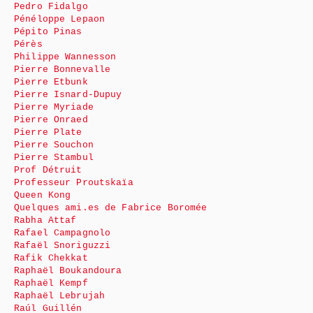
Pedro Fidalgo
Pénéloppe Lepaon
Pépito Pinas
Pérès
Philippe Wannesson
Pierre Bonnevalle
Pierre Etbunk
Pierre Isnard-Dupuy
Pierre Myriade
Pierre Onraed
Pierre Plate
Pierre Souchon
Pierre Stambul
Prof Détruit
Professeur Proutskaïa
Queen Kong
Quelques ami.es de Fabrice Boromée
Rabha Attaf
Rafael Campagnolo
Rafaël Snoriguzzi
Rafik Chekkat
Raphaël Boukandoura
Raphaël Kempf
Raphaël Lebrujah
Raúl Guillén