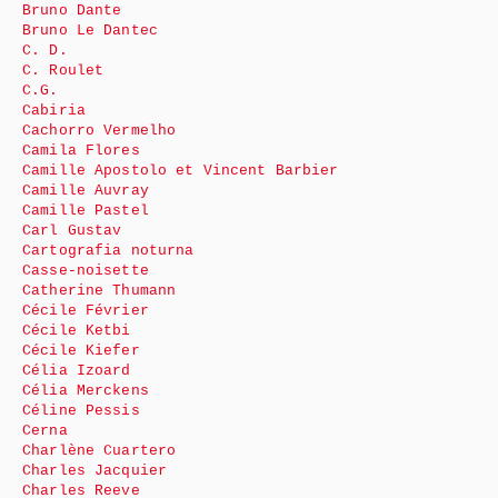
Bruno Dante
Bruno Le Dantec
C. D.
C. Roulet
C.G.
Cabiria
Cachorro Vermelho
Camila Flores
Camille Apostolo et Vincent Barbier
Camille Auvray
Camille Pastel
Carl Gustav
Cartografia noturna
Casse-noisette
Catherine Thumann
Cécile Février
Cécile Ketbi
Cécile Kiefer
Célia Izoard
Célia Merckens
Céline Pessis
Cerna
Charlène Cuartero
Charles Jacquier
Charles Reeve