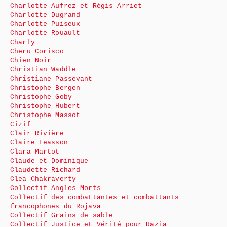
Charlotte Aufrez et Régis Arriet
Charlotte Dugrand
Charlotte Puiseux
Charlotte Rouault
Charly
Cheru Corisco
Chien Noir
Christian Waddle
Christiane Passevant
Christophe Bergen
Christophe Goby
Christophe Hubert
Christophe Massot
Cizif
Clair Rivière
Claire Feasson
Clara Martot
Claude et Dominique
Claudette Richard
Clea Chakraverty
Collectif Angles Morts
Collectif des combattantes et combattants
francophones du Rojava
Collectif Grains de sable
Collectif Justice et Vérité pour Razia