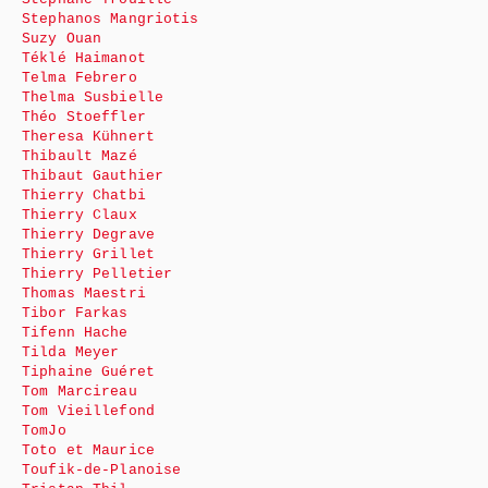
Stephanos Mangriotis
Suzy Ouan
Téklé Haimanot
Telma Febrero
Thelma Susbielle
Théo Stoeffler
Theresa Kühnert
Thibault Mazé
Thibaut Gauthier
Thierry Chatbi
Thierry Claux
Thierry Degrave
Thierry Grillet
Thierry Pelletier
Thomas Maestri
Tibor Farkas
Tifenn Hache
Tilda Meyer
Tiphaine Guéret
Tom Marcireau
Tom Vieillefond
TomJo
Toto et Maurice
Toufik-de-Planoise