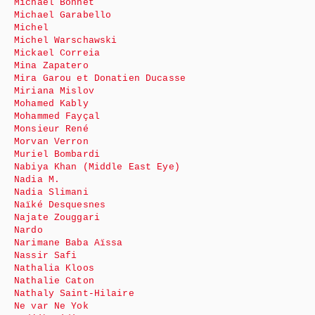
Michaël Bonnet
Michael Garabello
Michel
Michel Warschawski
Mickael Correia
Mina Zapatero
Mira Garou et Donatien Ducasse
Miriana Mislov
Mohamed Kably
Mohammed Fayçal
Monsieur René
Morvan Verron
Muriel Bombardi
Nabiya Khan (Middle East Eye)
Nadia M.
Nadia Slimani
Naïké Desquesnes
Najate Zouggari
Nardo
Narimane Baba Aïssa
Nassir Safi
Nathalia Kloos
Nathalie Caton
Nathaly Saint-Hilaire
Ne var Ne Yok