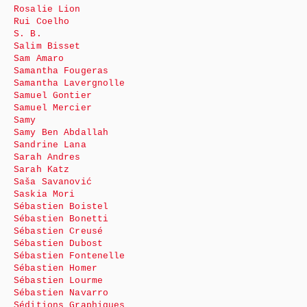
Rosalie Lion
Rui Coelho
S. B.
Salim Bisset
Sam Amaro
Samantha Fougeras
Samantha Lavergnolle
Samuel Gontier
Samuel Mercier
Samy
Samy Ben Abdallah
Sandrine Lana
Sarah Andres
Sarah Katz
Saša Savanović
Saskia Mori
Sébastien Boistel
Sébastien Bonetti
Sébastien Creusé
Sébastien Dubost
Sébastien Fontenelle
Sébastien Homer
Sébastien Lourme
Sébastien Navarro
Séditions Graphiques