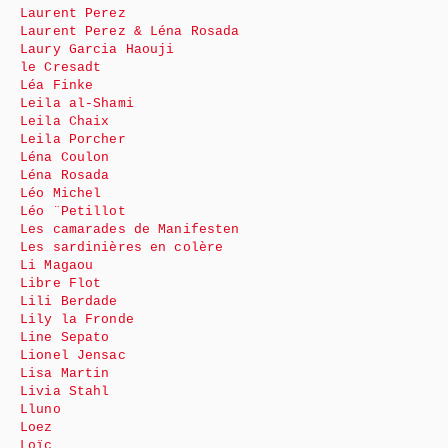
Laurent Perez
Laurent Perez & Léna Rosada
Laury Garcia Haouji
le Cresadt
Léa Finke
Leila al-Shami
Leila Chaix
Leila Porcher
Léna Coulon
Léna Rosada
Léo Michel
Léo ¨Petillot
Les camarades de Manifesten
Les sardinières en colère
Li Magaou
Libre Flot
Lili Berdade
Lily la Fronde
Line Sepato
Lionel Jensac
Lisa Martin
Livia Stahl
Lluno
Loez
Loïc