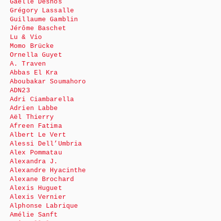
Gaëlle Desnos
Grégory Lassalle
Guillaume Gamblin
Jérôme Baschet
Lu & Vio
Momo Brücke
Ornella Guyet
A. Traven
Abbas El Kra
Aboubakar Soumahoro
ADN23
Adri Ciambarella
Adrien Labbe
Aël Thierry
Afreen Fatima
Albert Le Vert
Alessi Dell’Umbria
Alex Pommatau
Alexandra J.
Alexandre Hyacinthe
Alexane Brochard
Alexis Huguet
Alexis Vernier
Alphonse Labrique
Amélie Sanft