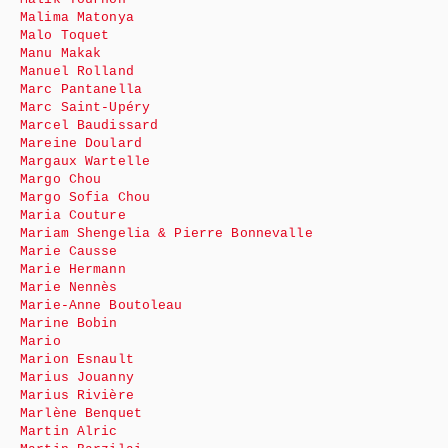
Malima Matonya
Malo Toquet
Manu Makak
Manuel Rolland
Marc Pantanella
Marc Saint-Upéry
Marcel Baudissard
Mareine Doulard
Margaux Wartelle
Margo Chou
Margo Sofia Chou
Maria Couture
Mariam Shengelia & Pierre Bonnevalle
Marie Causse
Marie Hermann
Marie Nennès
Marie-Anne Boutoleau
Marine Bobin
Mario
Marion Esnault
Marius Jouanny
Marius Rivière
Marlène Benquet
Martin Alric