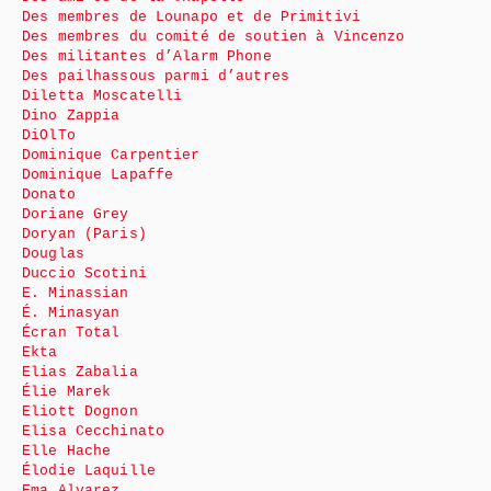
Des membres de Lounapo et de Primitivi
Des membres du comité de soutien à Vincenzo
Des militantes d’Alarm Phone
Des pailhassous parmi d’autres
Diletta Moscatelli
Dino Zappia
DiOlTo
Dominique Carpentier
Dominique Lapaffe
Donato
Doriane Grey
Doryan (Paris)
Douglas
Duccio Scotini
E. Minassian
É. Minasyan
Écran Total
Ekta
Elias Zabalia
Élie Marek
Eliott Dognon
Elisa Cecchinato
Elle Hache
Élodie Laquille
Ema Alvarez