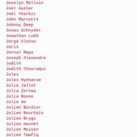
Jocelyn Malloin
Joël Auster
Joël Charbit
John Marcotte
Johnny Deep
Jonas Schnyder
Jonathan Ludd
Jorge Alonso
Joris
Jornal Mapa
Joseph Alexandre
Judith
Judith Chouraqui
Jules
Jules Hyénasse
Julia Jallot
Julia Zortea
Julie Boone
Julie Go
Julien Bordier
Julien Bourdais
Julien Brygo
Julien Gaunet
Julien Moisan
Julien Tewfiq