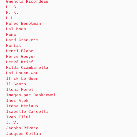
Gwenola Ricordeau
H. C.
H. K.
H.L.
Hafed Benotman
Hal Moon
Hana
Hard Crackers
Hartal
Henri Blanc
Hervé Gouyer
Hervé Krief
Hilda Ciambarella
Hsi Hsuan-wou
Iffik Le Guen
Il Ganzo
Ilona Morel
Images par Dankjewel
Inès Atek
Irène Mériaux
Isabelle Carcelli
Ivan Ellul
J. V.
Jacobo Rivero
Jacques Collin