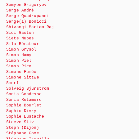
Semyon Grigoryev
Serge André
Serge Quadrupanni
Serge(ï) Bonicci
Shivangi Mariam Raj
Sidi Gaston
Siete Nubes
Sila Bératour
Simon Grysol
Simon Hamy
Simon Piel
Simon Rico
Simone Fumée
Simone Sittwe
Smerf
Solveig Bjurström
Sonia Condesse
Sonia Retamero
Sophie Bourlet
Sophie Divry
Sophie Eustache
Steeve Stiv
Steph (Dijon)
Stéphane Goxe
Stéphane Trouille