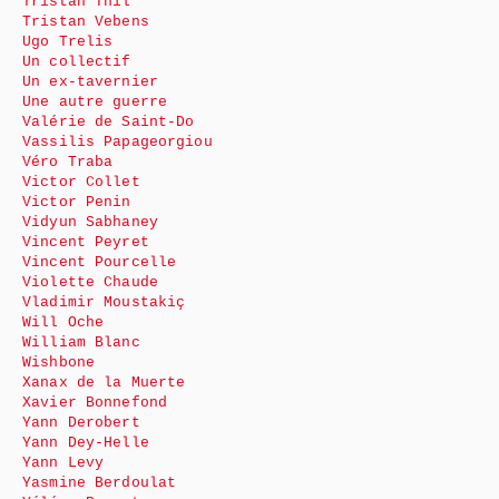
Tristan Thil
Tristan Vebens
Ugo Trelis
Un collectif
Un ex-tavernier
Une autre guerre
Valérie de Saint-Do
Vassilis Papageorgiou
Véro Traba
Victor Collet
Victor Penin
Vidyun Sabhaney
Vincent Peyret
Vincent Pourcelle
Violette Chaude
Vladimir Moustakiç
Will Oche
William Blanc
Wishbone
Xanax de la Muerte
Xavier Bonnefond
Yann Derobert
Yann Dey-Helle
Yann Levy
Yasmine Berdoulat