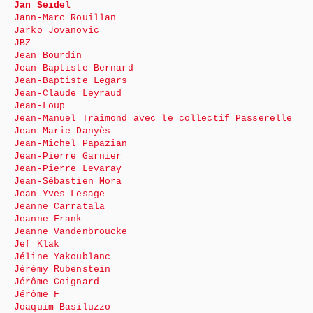
Jan Seidel
Jann-Marc Rouillan
Jarko Jovanovic
JBZ
Jean Bourdin
Jean-Baptiste Bernard
Jean-Baptiste Legars
Jean-Claude Leyraud
Jean-Loup
Jean-Manuel Traimond avec le collectif Passerelle
Jean-Marie Danyès
Jean-Michel Papazian
Jean-Pierre Garnier
Jean-Pierre Levaray
Jean-Sébastien Mora
Jean-Yves Lesage
Jeanne Carratala
Jeanne Frank
Jeanne Vandenbroucke
Jef Klak
Jéline Yakoublanc
Jérémy Rubenstein
Jérôme Coignard
Jérôme F
Joaquim Basiluzzo