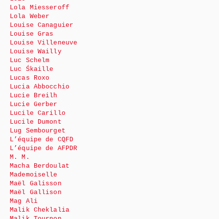
Lola Miesseroff
Lola Weber
Louise Canaguier
Louise Gras
Louise Villeneuve
Louise Wailly
Luc Schelm
Luc Śkaille
Lucas Roxo
Lucia Abbocchio
Lucie Breilh
Lucie Gerber
Lucile Carillo
Lucile Dumont
Lug Sembourget
L’équipe de CQFD
L’équipe de AFPDR
M. M.
Macha Berdoulat
Mademoiselle
Maël Galisson
Maël Gallison
Mag Ali
Malik Cheklalia
Malik Tournon