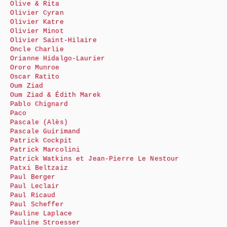
Olive & Rita
Olivier Cyran
Olivier Katre
Olivier Minot
Olivier Saint-Hilaire
Oncle Charlie
Orianne Hidalgo-Laurier
Ororo Munroe
Oscar Ratito
Oum Ziad
Oum Ziad & Édith Marek
Pablo Chignard
Paco
Pascale (Alès)
Pascale Guirimand
Patrick Cockpit
Patrick Marcolini
Patrick Watkins et Jean-Pierre Le Nestour
Patxi Beltzaiz
Paul Berger
Paul Leclair
Paul Ricaud
Paul Scheffer
Pauline Laplace
Pauline Stroesser