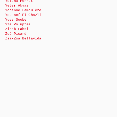
Yéléna Perret
Yeter Akyaz
Yohanne Lamoulère
Youssef El-Chazli
Yves Souben
Yzé Voluptée
Zineb Fahsi
Zoé Picard
Zsa-Zsa Bellavida