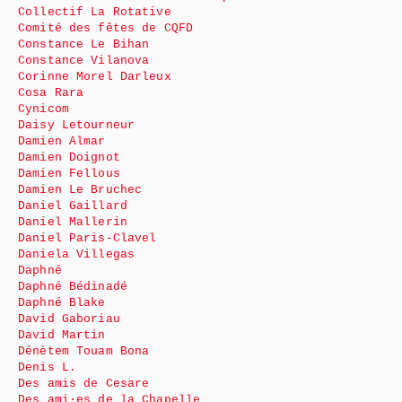
Collectif La Rotative
Comité des fêtes de CQFD
Constance Le Bihan
Constance Vilanova
Corinne Morel Darleux
Cosa Rara
Cynicom
Daisy Letourneur
Damien Almar
Damien Doignot
Damien Fellous
Damien Le Bruchec
Daniel Gaillard
Daniel Mallerin
Daniel Paris-Clavel
Daniela Villegas
Daphné
Daphné Bédinadé
Daphné Blake
David Gaboriau
David Martin
Dénètem Touam Bona
Denis L.
Des amis de Cesare
Des ami·es de la Chapelle