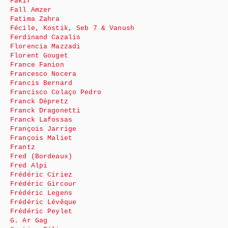
Fakir
Fall Amzer
Fatima Zahra
Fécile, Kostik, Seb 7 & Vanush
Ferdinand Cazalis
Florencia Mazzadi
Florent Gouget
France Fanion
Francesco Nocera
Francis Bernard
Francisco Colaço Pedro
Franck Dépretz
Franck Dragonetti
Franck Lafossas
François Jarrige
François Maliet
Frantz
Fred (Bordeaux)
Fred Alpi
Frédéric Ciriez
Frédéric Gircour
Frédéric Legens
Frédéric Lévêque
Frédéric Peylet
G. Ar Gag