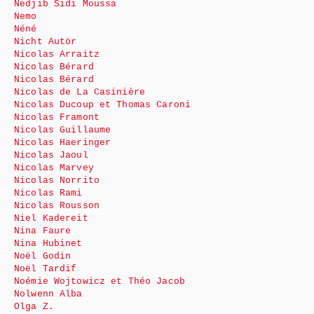
Nedjib Sidi Moussa
Nemo
Néné
Nicht Autör
Nicolas Arraitz
Nicolas Bérard
Nicolas Bérard
Nicolas de La Casinière
Nicolas Ducoup et Thomas Caroni
Nicolas Framont
Nicolas Guillaume
Nicolas Haeringer
Nicolas Jaoul
Nicolas Marvey
Nicolas Norrito
Nicolas Rami
Nicolas Rousson
Niel Kadereit
Nina Faure
Nina Hubinet
Noël Godin
Noël Tardif
Noémie Wojtowicz et Théo Jacob
Nolwenn Alba
Olga Z.