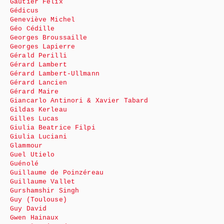
Gautier Félix
Gédicus
Geneviève Michel
Géo Cédille
Georges Broussaille
Georges Lapierre
Gérald Perilli
Gérard Lambert
Gérard Lambert-Ullmann
Gérard Lancien
Gérard Maire
Giancarlo Antinori & Xavier Tabard
Gildas Kerleau
Gilles Lucas
Giulia Beatrice Filpi
Giulia Luciani
Glammour
Guel Utielo
Guénolé
Guillaume de Poinzéreau
Guillaume Vallet
Gurshamshir Singh
Guy (Toulouse)
Guy David
Gwen Hainaux