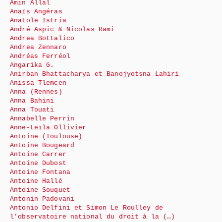
Amin Allal
Anaïs Angéras
Anatole Istria
André Aspic & Nicolas Rami
Andrea Bottalico
Andrea Zennaro
Andréas Ferréol
Angarika G.
Anirban Bhattacharya et Banojyotsna Lahiri
Anissa Tlemcen
Anna (Rennes)
Anna Bahini
Anna Touati
Annabelle Perrin
Anne-Leïla Ollivier
Antoine (Toulouse)
Antoine Bougeard
Antoine Carrer
Antoine Dubost
Antoine Fontana
Antoine Hallé
Antoine Souquet
Antonin Padovani
Antonio Delfini et Simon Le Roulley de
l’observatoire national du droit à la (…)