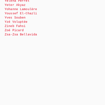
Yéléna Perret
Yeter Akyaz
Yohanne Lamoulère
Youssef El-Chazli
Yves Souben
Yzé Voluptée
Zineb Fahsi
Zoé Picard
Zsa-Zsa Bellavida