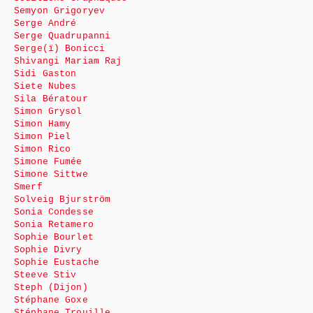
Semyon Grigoryev
Serge André
Serge Quadrupanni
Serge(ï) Bonicci
Shivangi Mariam Raj
Sidi Gaston
Siete Nubes
Sila Bératour
Simon Grysol
Simon Hamy
Simon Piel
Simon Rico
Simone Fumée
Simone Sittwe
Smerf
Solveig Bjurström
Sonia Condesse
Sonia Retamero
Sophie Bourlet
Sophie Divry
Sophie Eustache
Steeve Stiv
Steph (Dijon)
Stéphane Goxe
Stéphane Trouille