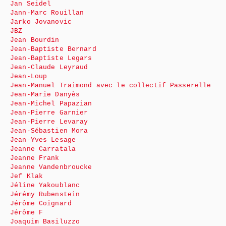
Jan Seidel
Jann-Marc Rouillan
Jarko Jovanovic
JBZ
Jean Bourdin
Jean-Baptiste Bernard
Jean-Baptiste Legars
Jean-Claude Leyraud
Jean-Loup
Jean-Manuel Traimond avec le collectif Passerelle
Jean-Marie Danyès
Jean-Michel Papazian
Jean-Pierre Garnier
Jean-Pierre Levaray
Jean-Sébastien Mora
Jean-Yves Lesage
Jeanne Carratala
Jeanne Frank
Jeanne Vandenbroucke
Jef Klak
Jéline Yakoublanc
Jérémy Rubenstein
Jérôme Coignard
Jérôme F
Joaquim Basiluzzo