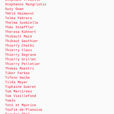
Stephanos Mangriotis
Suzy Ouan
Téklé Haimanot
Telma Febrero
Thelma Susbielle
Théo Stoeffler
Theresa Kühnert
Thibault Mazé
Thibaut Gauthier
Thierry Chatbi
Thierry Claux
Thierry Degrave
Thierry Grillet
Thierry Pelletier
Thomas Maestri
Tibor Farkas
Tifenn Hache
Tilda Meyer
Tiphaine Guéret
Tom Marcireau
Tom Vieillefond
TomJo
Toto et Maurice
Toufik-de-Planoise