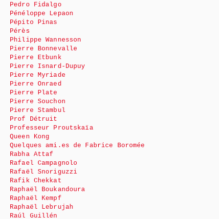
Pedro Fidalgo
Pénéloppe Lepaon
Pépito Pinas
Pérès
Philippe Wannesson
Pierre Bonnevalle
Pierre Etbunk
Pierre Isnard-Dupuy
Pierre Myriade
Pierre Onraed
Pierre Plate
Pierre Souchon
Pierre Stambul
Prof Détruit
Professeur Proutskaïa
Queen Kong
Quelques ami.es de Fabrice Boromée
Rabha Attaf
Rafael Campagnolo
Rafaël Snoriguzzi
Rafik Chekkat
Raphaël Boukandoura
Raphaël Kempf
Raphaël Lebrujah
Raúl Guillén