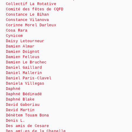
Collectif La Rotative
Comité des fêtes de CQFD
Constance Le Bihan
Constance Vilanova
Corinne Morel Darleux
Cosa Rara
Cynicom
Daisy Letourneur
Damien Almar
Damien Doignot
Damien Fellous
Damien Le Bruchec
Daniel Gaillard
Daniel Mallerin
Daniel Paris-Clavel
Daniela Villegas
Daphné
Daphné Bédinadé
Daphné Blake
David Gaboriau
David Martin
Dénètem Touam Bona
Denis L.
Des amis de Cesare
Des ami·es de la Chapelle