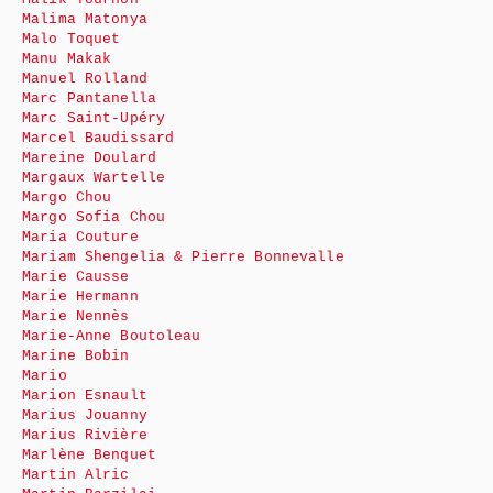
Malima Matonya
Malo Toquet
Manu Makak
Manuel Rolland
Marc Pantanella
Marc Saint-Upéry
Marcel Baudissard
Mareine Doulard
Margaux Wartelle
Margo Chou
Margo Sofia Chou
Maria Couture
Mariam Shengelia & Pierre Bonnevalle
Marie Causse
Marie Hermann
Marie Nennès
Marie-Anne Boutoleau
Marine Bobin
Mario
Marion Esnault
Marius Jouanny
Marius Rivière
Marlène Benquet
Martin Alric