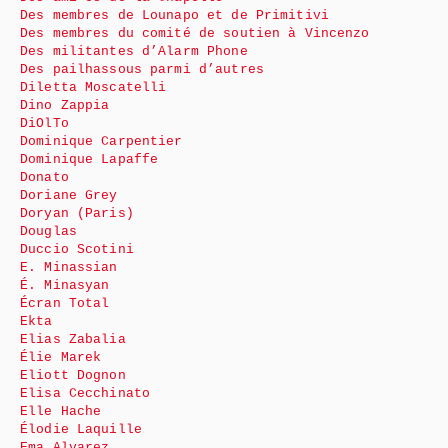
Des membres de Lounapo et de Primitivi
Des membres du comité de soutien à Vincenzo
Des militantes d’Alarm Phone
Des pailhassous parmi d’autres
Diletta Moscatelli
Dino Zappia
DiOlTo
Dominique Carpentier
Dominique Lapaffe
Donato
Doriane Grey
Doryan (Paris)
Douglas
Duccio Scotini
E. Minassian
É. Minasyan
Écran Total
Ekta
Elias Zabalia
Élie Marek
Eliott Dognon
Elisa Cecchinato
Elle Hache
Élodie Laquille
Ema Alvarez