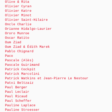
Olive & Rita
Olivier Cyran
Olivier Katre
Olivier Minot
Olivier Saint-Hilaire
Oncle Charlie
Orianne Hidalgo-Laurier
Ororo Munroe
Oscar Ratito
Oum Ziad
Oum Ziad & Édith Marek
Pablo Chignard
Paco
Pascale (Alès)
Pascale Guirimand
Patrick Cockpit
Patrick Marcolini
Patrick Watkins et Jean-Pierre Le Nestour
Patxi Beltzaiz
Paul Berger
Paul Leclair
Paul Ricaud
Paul Scheffer
Pauline Laplace
Pauline Stroesser