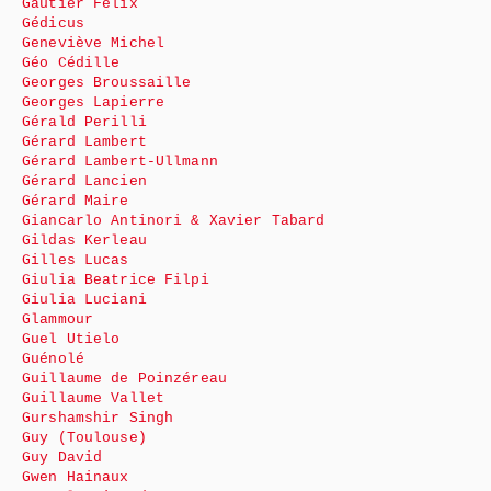
Gautier Félix
Gédicus
Geneviève Michel
Géo Cédille
Georges Broussaille
Georges Lapierre
Gérald Perilli
Gérard Lambert
Gérard Lambert-Ullmann
Gérard Lancien
Gérard Maire
Giancarlo Antinori & Xavier Tabard
Gildas Kerleau
Gilles Lucas
Giulia Beatrice Filpi
Giulia Luciani
Glammour
Guel Utielo
Guénolé
Guillaume de Poinzéreau
Guillaume Vallet
Gurshamshir Singh
Guy (Toulouse)
Guy David
Gwen Hainaux