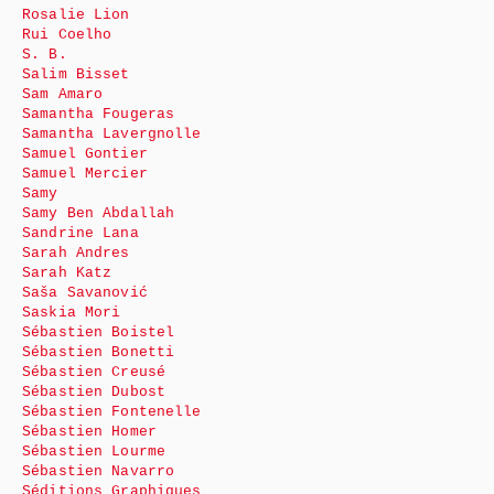
Rosalie Lion
Rui Coelho
S. B.
Salim Bisset
Sam Amaro
Samantha Fougeras
Samantha Lavergnolle
Samuel Gontier
Samuel Mercier
Samy
Samy Ben Abdallah
Sandrine Lana
Sarah Andres
Sarah Katz
Saša Savanović
Saskia Mori
Sébastien Boistel
Sébastien Bonetti
Sébastien Creusé
Sébastien Dubost
Sébastien Fontenelle
Sébastien Homer
Sébastien Lourme
Sébastien Navarro
Séditions Graphiques