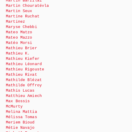
Martin Barzilai
Martin Chouratévla
Martin Seux
Martine Ruchat
Martinez
Maryse Chebbi
Mateo Matzo
Mateo Mazzo
Matéo Morsi
Mathieu Brier
Mathieu K.
Mathieu Kiefer
Mathieu Léonard
Mathieu Rigouste
Mathieu Rivat
Mathilde Blézat
Mathilde Offroy
Mathis Lucas
Matthieu Amiech
Max Bossis
McMurty
Melina Mattia
Mélissa Tomas
Meriem Bioud
Métie Navajo