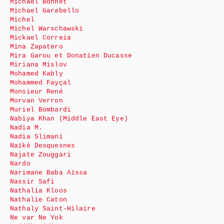
Michaël Bonnet
Michael Garabello
Michel
Michel Warschawski
Mickael Correia
Mina Zapatero
Mira Garou et Donatien Ducasse
Miriana Mislov
Mohamed Kably
Mohammed Fayçal
Monsieur René
Morvan Verron
Muriel Bombardi
Nabiya Khan (Middle East Eye)
Nadia M.
Nadia Slimani
Naïké Desquesnes
Najate Zouggari
Nardo
Narimane Baba Aïssa
Nassir Safi
Nathalia Kloos
Nathalie Caton
Nathaly Saint-Hilaire
Ne var Ne Yok