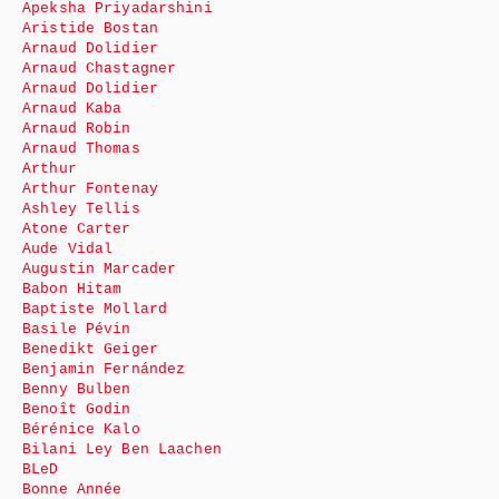
Apeksha Priyadarshini
Aristide Bostan
Arnaud Dolidier
Arnaud Chastagner
Arnaud Dolidier
Arnaud Kaba
Arnaud Robin
Arnaud Thomas
Arthur
Arthur Fontenay
Ashley Tellis
Atone Carter
Aude Vidal
Augustin Marcader
Babon Hitam
Baptiste Mollard
Basile Pévin
Benedikt Geiger
Benjamin Fernández
Benny Bulben
Benoît Godin
Bérénice Kalo
Bilani Ley Ben Laachen
BLeD
Bonne Année