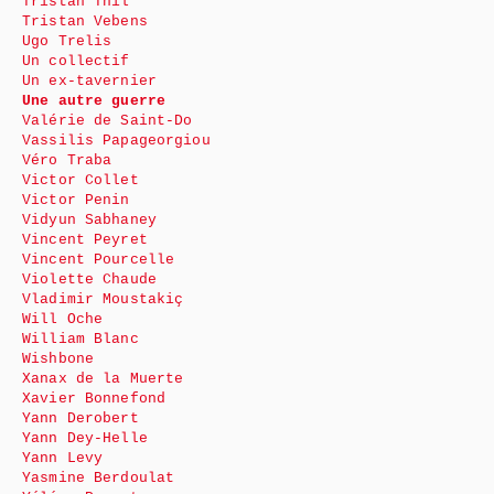
Tristan Thil
Tristan Vebens
Ugo Trelis
Un collectif
Un ex-tavernier
Une autre guerre
Valérie de Saint-Do
Vassilis Papageorgiou
Véro Traba
Victor Collet
Victor Penin
Vidyun Sabhaney
Vincent Peyret
Vincent Pourcelle
Violette Chaude
Vladimir Moustakiç
Will Oche
William Blanc
Wishbone
Xanax de la Muerte
Xavier Bonnefond
Yann Derobert
Yann Dey-Helle
Yann Levy
Yasmine Berdoulat