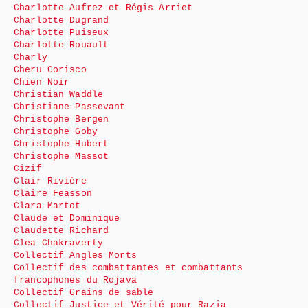
Charlotte Aufrez et Régis Arriet
Charlotte Dugrand
Charlotte Puiseux
Charlotte Rouault
Charly
Cheru Corisco
Chien Noir
Christian Waddle
Christiane Passevant
Christophe Bergen
Christophe Goby
Christophe Hubert
Christophe Massot
Cizif
Clair Rivière
Claire Feasson
Clara Martot
Claude et Dominique
Claudette Richard
Clea Chakraverty
Collectif Angles Morts
Collectif des combattantes et combattants
francophones du Rojava
Collectif Grains de sable
Collectif Justice et Vérité pour Razia