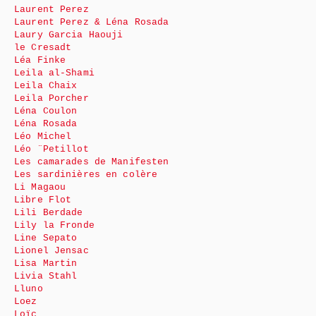
Laurent Perez
Laurent Perez & Léna Rosada
Laury Garcia Haouji
le Cresadt
Léa Finke
Leila al-Shami
Leila Chaix
Leila Porcher
Léna Coulon
Léna Rosada
Léo Michel
Léo ¨Petillot
Les camarades de Manifesten
Les sardinières en colère
Li Magaou
Libre Flot
Lili Berdade
Lily la Fronde
Line Sepato
Lionel Jensac
Lisa Martin
Livia Stahl
Lluno
Loez
Loïc