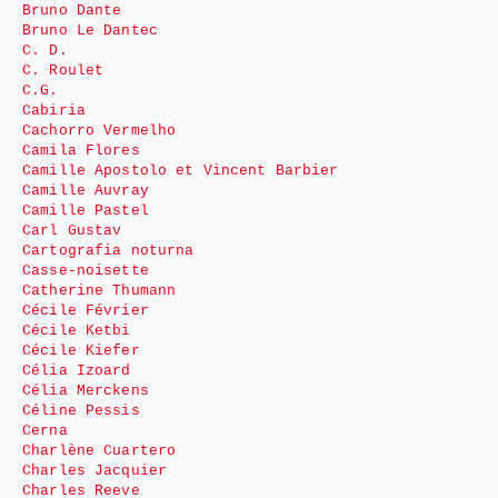
Bruno Dante
Bruno Le Dantec
C. D.
C. Roulet
C.G.
Cabiria
Cachorro Vermelho
Camila Flores
Camille Apostolo et Vincent Barbier
Camille Auvray
Camille Pastel
Carl Gustav
Cartografia noturna
Casse-noisette
Catherine Thumann
Cécile Février
Cécile Ketbi
Cécile Kiefer
Célia Izoard
Célia Merckens
Céline Pessis
Cerna
Charlène Cuartero
Charles Jacquier
Charles Reeve