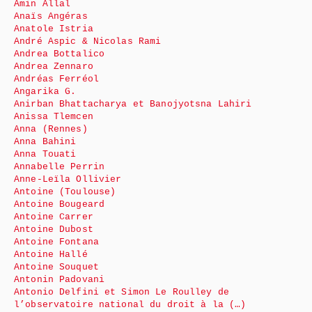
Amin Allal
Anaïs Angéras
Anatole Istria
André Aspic & Nicolas Rami
Andrea Bottalico
Andrea Zennaro
Andréas Ferréol
Angarika G.
Anirban Bhattacharya et Banojyotsna Lahiri
Anissa Tlemcen
Anna (Rennes)
Anna Bahini
Anna Touati
Annabelle Perrin
Anne-Leïla Ollivier
Antoine (Toulouse)
Antoine Bougeard
Antoine Carrer
Antoine Dubost
Antoine Fontana
Antoine Hallé
Antoine Souquet
Antonin Padovani
Antonio Delfini et Simon Le Roulley de
l’observatoire national du droit à la (…)