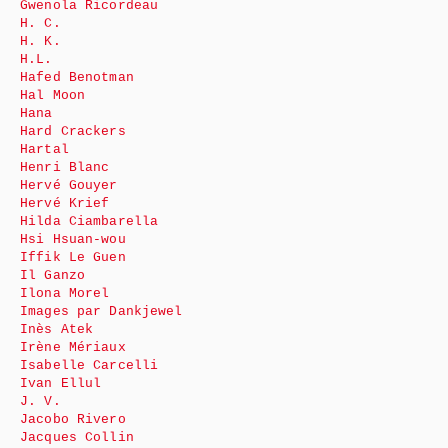
Gwenola Ricordeau
H. C.
H. K.
H.L.
Hafed Benotman
Hal Moon
Hana
Hard Crackers
Hartal
Henri Blanc
Hervé Gouyer
Hervé Krief
Hilda Ciambarella
Hsi Hsuan-wou
Iffik Le Guen
Il Ganzo
Ilona Morel
Images par Dankjewel
Inès Atek
Irène Mériaux
Isabelle Carcelli
Ivan Ellul
J. V.
Jacobo Rivero
Jacques Collin