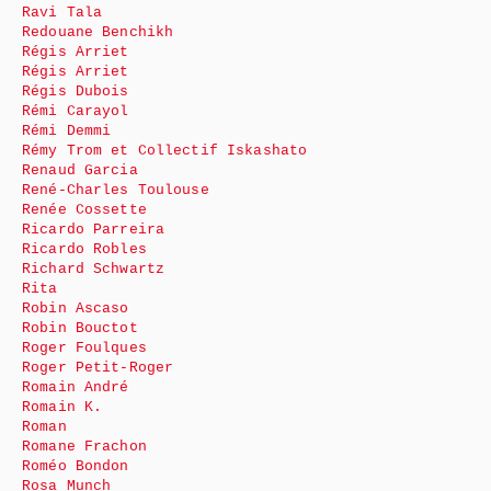
Ravi Tala
Redouane Benchikh
Régis Arriet
Régis Arriet
Régis Dubois
Rémi Carayol
Rémi Demmi
Rémy Trom et Collectif Iskashato
Renaud Garcia
René-Charles Toulouse
Renée Cossette
Ricardo Parreira
Ricardo Robles
Richard Schwartz
Rita
Robin Ascaso
Robin Bouctot
Roger Foulques
Roger Petit-Roger
Romain André
Romain K.
Roman
Romane Frachon
Roméo Bondon
Rosa Munch