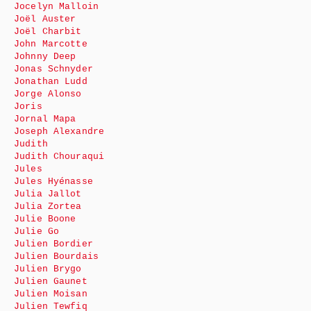
Jocelyn Malloin
Joël Auster
Joël Charbit
John Marcotte
Johnny Deep
Jonas Schnyder
Jonathan Ludd
Jorge Alonso
Joris
Jornal Mapa
Joseph Alexandre
Judith
Judith Chouraqui
Jules
Jules Hyénasse
Julia Jallot
Julia Zortea
Julie Boone
Julie Go
Julien Bordier
Julien Bourdais
Julien Brygo
Julien Gaunet
Julien Moisan
Julien Tewfiq