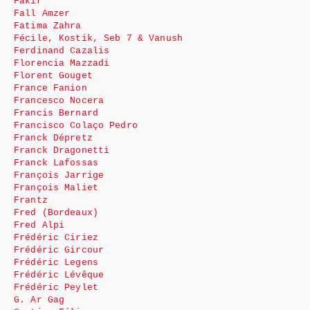
Fakir
Fall Amzer
Fatima Zahra
Fécile, Kostik, Seb 7 & Vanush
Ferdinand Cazalis
Florencia Mazzadi
Florent Gouget
France Fanion
Francesco Nocera
Francis Bernard
Francisco Colaço Pedro
Franck Dépretz
Franck Dragonetti
Franck Lafossas
François Jarrige
François Maliet
Frantz
Fred (Bordeaux)
Fred Alpi
Frédéric Ciriez
Frédéric Gircour
Frédéric Legens
Frédéric Lévêque
Frédéric Peylet
G. Ar Gag