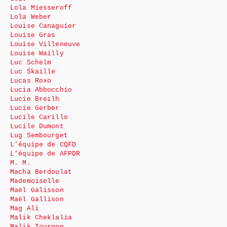
Lola Miesseroff
Lola Weber
Louise Canaguier
Louise Gras
Louise Villeneuve
Louise Wailly
Luc Schelm
Luc Śkaille
Lucas Roxo
Lucia Abbocchio
Lucie Breilh
Lucie Gerber
Lucile Carillo
Lucile Dumont
Lug Sembourget
L’équipe de CQFD
L’équipe de AFPDR
M. M.
Macha Berdoulat
Mademoiselle
Maël Galisson
Maël Gallison
Mag Ali
Malik Cheklalia
Malik Tournon