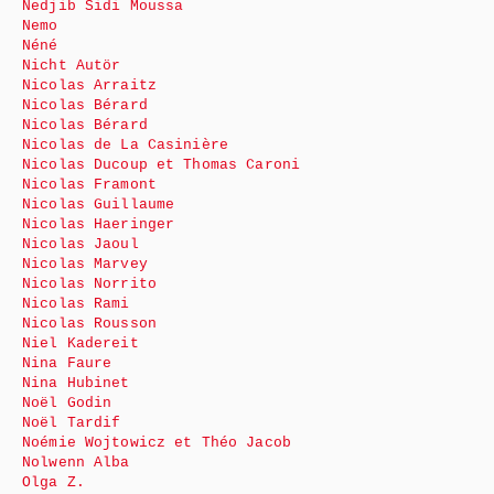
Nedjib Sidi Moussa
Nemo
Néné
Nicht Autör
Nicolas Arraitz
Nicolas Bérard
Nicolas Bérard
Nicolas de La Casinière
Nicolas Ducoup et Thomas Caroni
Nicolas Framont
Nicolas Guillaume
Nicolas Haeringer
Nicolas Jaoul
Nicolas Marvey
Nicolas Norrito
Nicolas Rami
Nicolas Rousson
Niel Kadereit
Nina Faure
Nina Hubinet
Noël Godin
Noël Tardif
Noémie Wojtowicz et Théo Jacob
Nolwenn Alba
Olga Z.