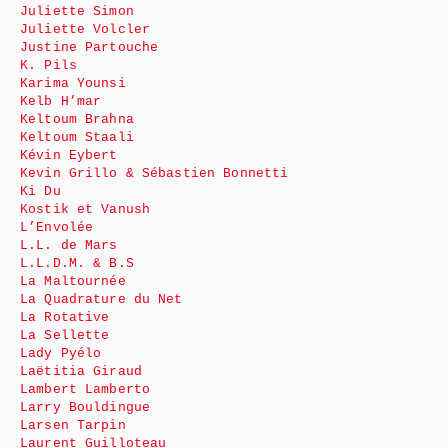
Juliette Simon
Juliette Volcler
Justine Partouche
K. Pils
Karima Younsi
Kelb H’mar
Keltoum Brahna
Keltoum Staali
Kévin Eybert
Kevin Grillo & Sébastien Bonnetti
Ki Du
Kostik et Vanush
L’Envolée
L.L. de Mars
L.L.D.M. & B.S
La Maltournée
La Quadrature du Net
La Rotative
La Sellette
Lady Pyélo
Laëtitia Giraud
Lambert Lamberto
Larry Bouldingue
Larsen Tarpin
Laurent Guilloteau