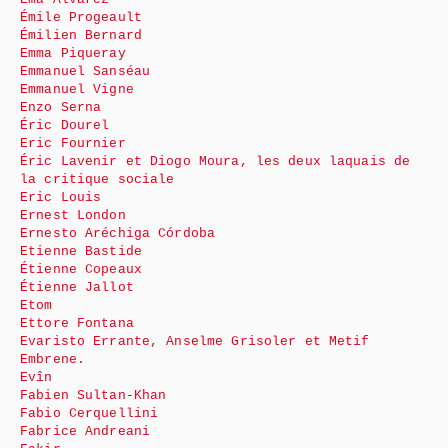
Émile Progeault
Émilien Bernard
Emma Piqueray
Emmanuel Sanséau
Emmanuel Vigne
Enzo Serna
Éric Dourel
Eric Fournier
Éric Lavenir et Diogo Moura, les deux laquais de
la critique sociale
Eric Louis
Ernest London
Ernesto Aréchiga Córdoba
Etienne Bastide
Étienne Copeaux
Étienne Jallot
Etom
Ettore Fontana
Evaristo Errante, Anselme Grisoler et Metif
Embrene.
Evîn
Fabien Sultan-Khan
Fabio Cerquellini
Fabrice Andreani