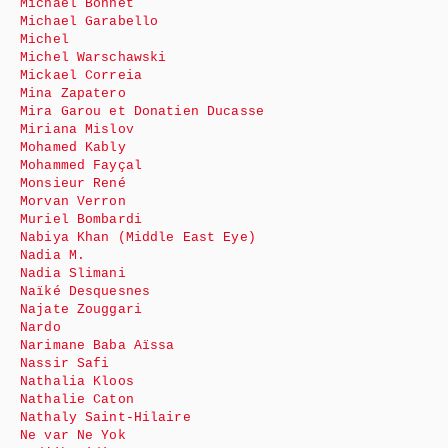
Michaël Bonnet
Michael Garabello
Michel
Michel Warschawski
Mickael Correia
Mina Zapatero
Mira Garou et Donatien Ducasse
Miriana Mislov
Mohamed Kably
Mohammed Fayçal
Monsieur René
Morvan Verron
Muriel Bombardi
Nabiya Khan (Middle East Eye)
Nadia M.
Nadia Slimani
Naïké Desquesnes
Najate Zouggari
Nardo
Narimane Baba Aïssa
Nassir Safi
Nathalia Kloos
Nathalie Caton
Nathaly Saint-Hilaire
Ne var Ne Yok