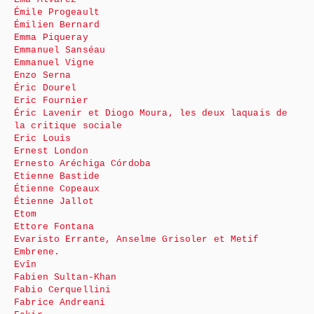
Émile Progeault
Émilien Bernard
Emma Piqueray
Emmanuel Sanséau
Emmanuel Vigne
Enzo Serna
Éric Dourel
Eric Fournier
Éric Lavenir et Diogo Moura, les deux laquais de
la critique sociale
Eric Louis
Ernest London
Ernesto Aréchiga Córdoba
Etienne Bastide
Étienne Copeaux
Étienne Jallot
Etom
Ettore Fontana
Evaristo Errante, Anselme Grisoler et Metif
Embrene.
Evîn
Fabien Sultan-Khan
Fabio Cerquellini
Fabrice Andreani