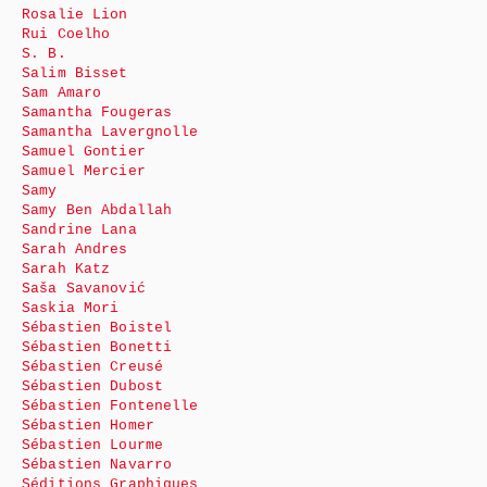
Rosalie Lion
Rui Coelho
S. B.
Salim Bisset
Sam Amaro
Samantha Fougeras
Samantha Lavergnolle
Samuel Gontier
Samuel Mercier
Samy
Samy Ben Abdallah
Sandrine Lana
Sarah Andres
Sarah Katz
Saša Savanović
Saskia Mori
Sébastien Boistel
Sébastien Bonetti
Sébastien Creusé
Sébastien Dubost
Sébastien Fontenelle
Sébastien Homer
Sébastien Lourme
Sébastien Navarro
Séditions Graphiques