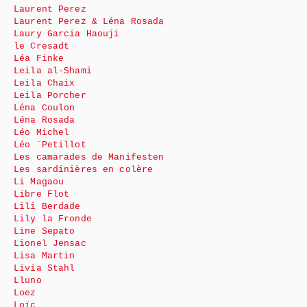
Laurent Perez
Laurent Perez & Léna Rosada
Laury Garcia Haouji
le Cresadt
Léa Finke
Leila al-Shami
Leila Chaix
Leila Porcher
Léna Coulon
Léna Rosada
Léo Michel
Léo ¨Petillot
Les camarades de Manifesten
Les sardinières en colère
Li Magaou
Libre Flot
Lili Berdade
Lily la Fronde
Line Sepato
Lionel Jensac
Lisa Martin
Livia Stahl
Lluno
Loez
Loïc