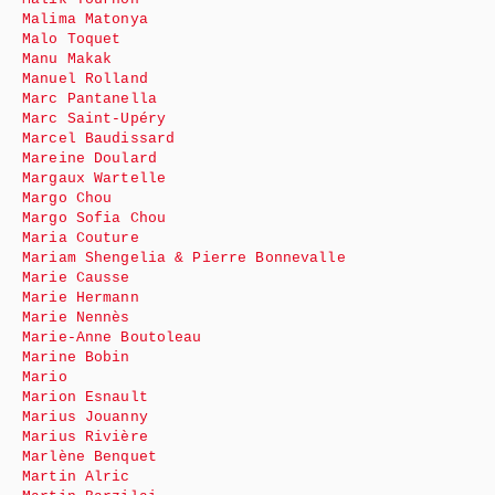
Malima Matonya
Malo Toquet
Manu Makak
Manuel Rolland
Marc Pantanella
Marc Saint-Upéry
Marcel Baudissard
Mareine Doulard
Margaux Wartelle
Margo Chou
Margo Sofia Chou
Maria Couture
Mariam Shengelia & Pierre Bonnevalle
Marie Causse
Marie Hermann
Marie Nennès
Marie-Anne Boutoleau
Marine Bobin
Mario
Marion Esnault
Marius Jouanny
Marius Rivière
Marlène Benquet
Martin Alric