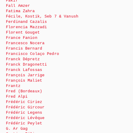
Fakir
Fall Amzer
Fatima Zahra
Fécile, Kostik, Seb 7 & Vanush
Ferdinand Cazalis
Florencia Mazzadi
Florent Gouget
France Fanion
Francesco Nocera
Francis Bernard
Francisco Colaço Pedro
Franck Dépretz
Franck Dragonetti
Franck Lafossas
François Jarrige
François Maliet
Frantz
Fred (Bordeaux)
Fred Alpi
Frédéric Ciriez
Frédéric Gircour
Frédéric Legens
Frédéric Lévêque
Frédéric Peylet
G. Ar Gag