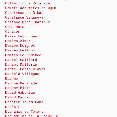
Collectif La Rotative
Comité des fêtes de CQFD
Constance Le Bihan
Constance Vilanova
Corinne Morel Darleux
Cosa Rara
Cynicom
Daisy Letourneur
Damien Almar
Damien Doignot
Damien Fellous
Damien Le Bruchec
Daniel Gaillard
Daniel Mallerin
Daniel Paris-Clavel
Daniela Villegas
Daphné
Daphné Bédinadé
Daphné Blake
David Gaboriau
David Martin
Dénètem Touam Bona
Denis L.
Des amis de Cesare
Des ami·es de la Chapelle