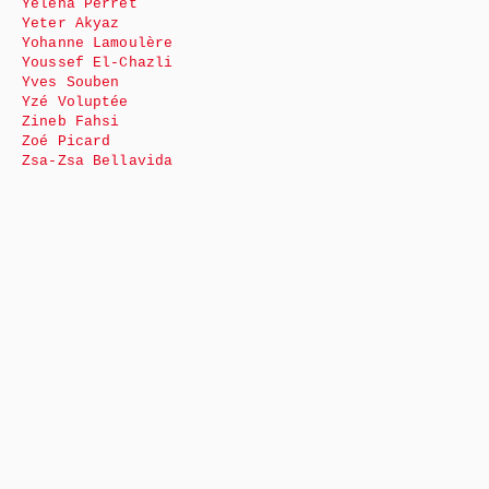
Yéléna Perret
Yeter Akyaz
Yohanne Lamoulère
Youssef El-Chazli
Yves Souben
Yzé Voluptée
Zineb Fahsi
Zoé Picard
Zsa-Zsa Bellavida