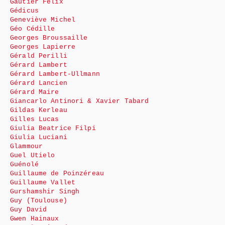
Gautier Félix
Gédicus
Geneviève Michel
Géo Cédille
Georges Broussaille
Georges Lapierre
Gérald Perilli
Gérard Lambert
Gérard Lambert-Ullmann
Gérard Lancien
Gérard Maire
Giancarlo Antinori & Xavier Tabard
Gildas Kerleau
Gilles Lucas
Giulia Beatrice Filpi
Giulia Luciani
Glammour
Guel Utielo
Guénolé
Guillaume de Poinzéreau
Guillaume Vallet
Gurshamshir Singh
Guy (Toulouse)
Guy David
Gwen Hainaux