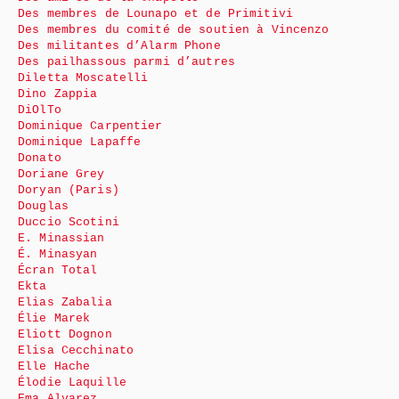
Des membres de Lounapo et de Primitivi
Des membres du comité de soutien à Vincenzo
Des militantes d’Alarm Phone
Des pailhassous parmi d’autres
Diletta Moscatelli
Dino Zappia
DiOlTo
Dominique Carpentier
Dominique Lapaffe
Donato
Doriane Grey
Doryan (Paris)
Douglas
Duccio Scotini
E. Minassian
É. Minasyan
Écran Total
Ekta
Elias Zabalia
Élie Marek
Eliott Dognon
Elisa Cecchinato
Elle Hache
Élodie Laquille
Ema Alvarez