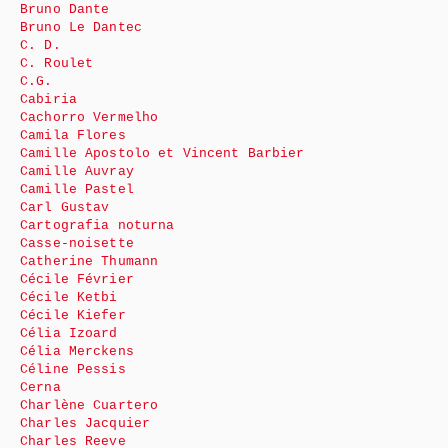
Bruno Dante
Bruno Le Dantec
C. D.
C. Roulet
C.G.
Cabiria
Cachorro Vermelho
Camila Flores
Camille Apostolo et Vincent Barbier
Camille Auvray
Camille Pastel
Carl Gustav
Cartografia noturna
Casse-noisette
Catherine Thumann
Cécile Février
Cécile Ketbi
Cécile Kiefer
Célia Izoard
Célia Merckens
Céline Pessis
Cerna
Charlène Cuartero
Charles Jacquier
Charles Reeve