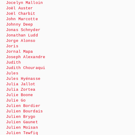
Jocelyn Malloin
Joël Auster
Joël Charbit
John Marcotte
Johnny Deep
Jonas Schnyder
Jonathan Ludd
Jorge Alonso
Joris
Jornal Mapa
Joseph Alexandre
Judith
Judith Chouraqui
Jules
Jules Hyénasse
Julia Jallot
Julia Zortea
Julie Boone
Julie Go
Julien Bordier
Julien Bourdais
Julien Brygo
Julien Gaunet
Julien Moisan
Julien Tewfiq