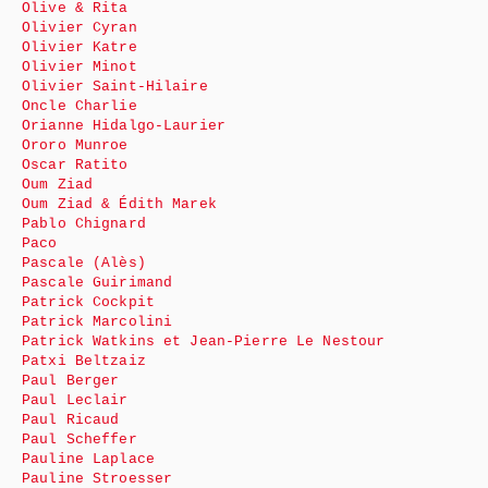
Olive & Rita
Olivier Cyran
Olivier Katre
Olivier Minot
Olivier Saint-Hilaire
Oncle Charlie
Orianne Hidalgo-Laurier
Ororo Munroe
Oscar Ratito
Oum Ziad
Oum Ziad & Édith Marek
Pablo Chignard
Paco
Pascale (Alès)
Pascale Guirimand
Patrick Cockpit
Patrick Marcolini
Patrick Watkins et Jean-Pierre Le Nestour
Patxi Beltzaiz
Paul Berger
Paul Leclair
Paul Ricaud
Paul Scheffer
Pauline Laplace
Pauline Stroesser