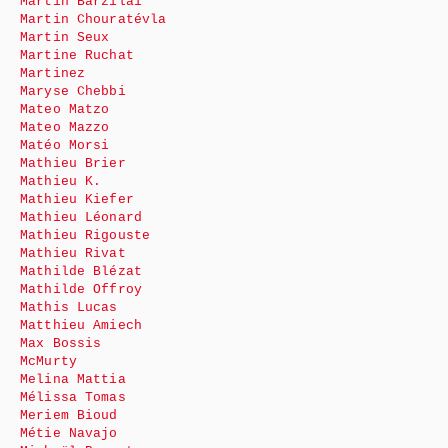
Martin Barzilai
Martin Chouratévla
Martin Seux
Martine Ruchat
Martinez
Maryse Chebbi
Mateo Matzo
Mateo Mazzo
Matéo Morsi
Mathieu Brier
Mathieu K.
Mathieu Kiefer
Mathieu Léonard
Mathieu Rigouste
Mathieu Rivat
Mathilde Blézat
Mathilde Offroy
Mathis Lucas
Matthieu Amiech
Max Bossis
McMurty
Melina Mattia
Mélissa Tomas
Meriem Bioud
Métie Navajo