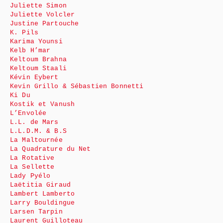
Juliette Simon
Juliette Volcler
Justine Partouche
K. Pils
Karima Younsi
Kelb H’mar
Keltoum Brahna
Keltoum Staali
Kévin Eybert
Kevin Grillo & Sébastien Bonnetti
Ki Du
Kostik et Vanush
L’Envolée
L.L. de Mars
L.L.D.M. & B.S
La Maltournée
La Quadrature du Net
La Rotative
La Sellette
Lady Pyélo
Laëtitia Giraud
Lambert Lamberto
Larry Bouldingue
Larsen Tarpin
Laurent Guilloteau