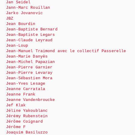
Jan Seidel
Jann-Marc Rouillan
Jarko Jovanovic
JBZ
Jean Bourdin
Jean-Baptiste Bernard
Jean-Baptiste Legars
Jean-Claude Leyraud
Jean-Loup
Jean-Manuel Traimond avec le collectif Passerelle
Jean-Marie Danyès
Jean-Michel Papazian
Jean-Pierre Garnier
Jean-Pierre Levaray
Jean-Sébastien Mora
Jean-Yves Lesage
Jeanne Carratala
Jeanne Frank
Jeanne Vandenbroucke
Jef Klak
Jéline Yakoublanc
Jérémy Rubenstein
Jérôme Coignard
Jérôme F
Joaquim Basiluzzo