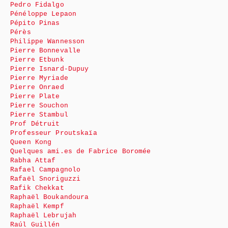
Pedro Fidalgo
Pénéloppe Lepaon
Pépito Pinas
Pérès
Philippe Wannesson
Pierre Bonnevalle
Pierre Etbunk
Pierre Isnard-Dupuy
Pierre Myriade
Pierre Onraed
Pierre Plate
Pierre Souchon
Pierre Stambul
Prof Détruit
Professeur Proutskaïa
Queen Kong
Quelques ami.es de Fabrice Boromée
Rabha Attaf
Rafael Campagnolo
Rafaël Snoriguzzi
Rafik Chekkat
Raphaël Boukandoura
Raphaël Kempf
Raphaël Lebrujah
Raúl Guillén