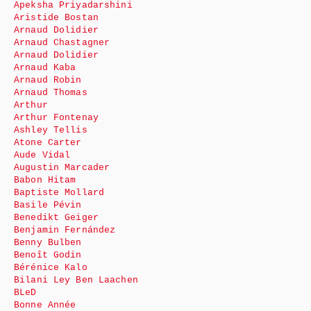
Apeksha Priyadarshini
Aristide Bostan
Arnaud Dolidier
Arnaud Chastagner
Arnaud Dolidier
Arnaud Kaba
Arnaud Robin
Arnaud Thomas
Arthur
Arthur Fontenay
Ashley Tellis
Atone Carter
Aude Vidal
Augustin Marcader
Babon Hitam
Baptiste Mollard
Basile Pévin
Benedikt Geiger
Benjamin Fernández
Benny Bulben
Benoît Godin
Bérénice Kalo
Bilani Ley Ben Laachen
BLeD
Bonne Année