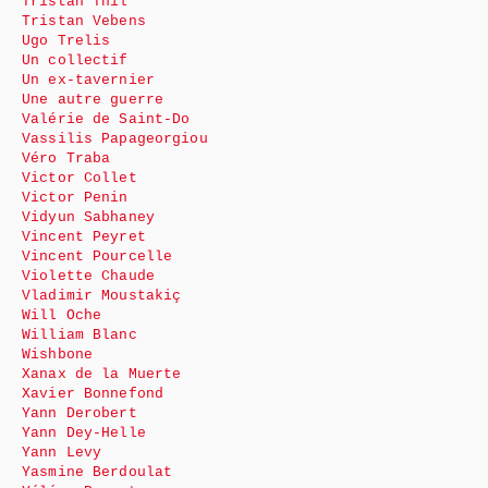
Tristan Thil
Tristan Vebens
Ugo Trelis
Un collectif
Un ex-tavernier
Une autre guerre
Valérie de Saint-Do
Vassilis Papageorgiou
Véro Traba
Victor Collet
Victor Penin
Vidyun Sabhaney
Vincent Peyret
Vincent Pourcelle
Violette Chaude
Vladimir Moustakiç
Will Oche
William Blanc
Wishbone
Xanax de la Muerte
Xavier Bonnefond
Yann Derobert
Yann Dey-Helle
Yann Levy
Yasmine Berdoulat