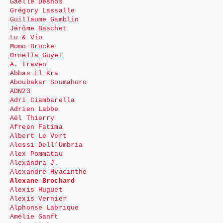
Gaëlle Desnos
Grégory Lassalle
Guillaume Gamblin
Jérôme Baschet
Lu & Vio
Momo Brücke
Ornella Guyet
A. Traven
Abbas El Kra
Aboubakar Soumahoro
ADN23
Adri Ciambarella
Adrien Labbe
Aël Thierry
Afreen Fatima
Albert Le Vert
Alessi Dell’Umbria
Alex Pommatau
Alexandra J.
Alexandre Hyacinthe
Alexane Brochard
Alexis Huguet
Alexis Vernier
Alphonse Labrique
Amélie Sanft