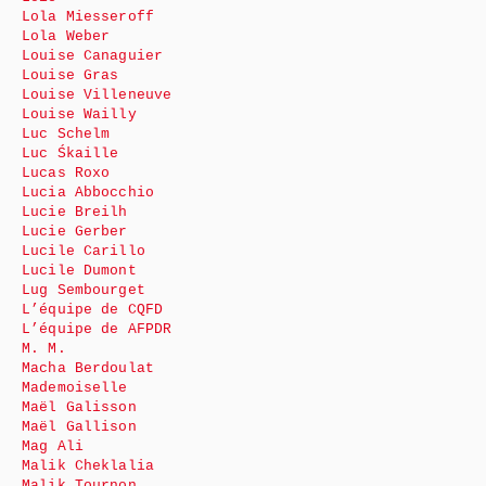
Lola Miesseroff
Lola Weber
Louise Canaguier
Louise Gras
Louise Villeneuve
Louise Wailly
Luc Schelm
Luc Śkaille
Lucas Roxo
Lucia Abbocchio
Lucie Breilh
Lucie Gerber
Lucile Carillo
Lucile Dumont
Lug Sembourget
L’équipe de CQFD
L’équipe de AFPDR
M. M.
Macha Berdoulat
Mademoiselle
Maël Galisson
Maël Gallison
Mag Ali
Malik Cheklalia
Malik Tournon