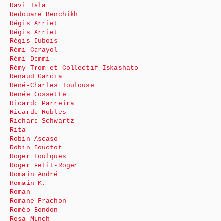
Ravi Tala
Redouane Benchikh
Régis Arriet
Régis Arriet
Régis Dubois
Rémi Carayol
Rémi Demmi
Rémy Trom et Collectif Iskashato
Renaud Garcia
René-Charles Toulouse
Renée Cossette
Ricardo Parreira
Ricardo Robles
Richard Schwartz
Rita
Robin Ascaso
Robin Bouctot
Roger Foulques
Roger Petit-Roger
Romain André
Romain K.
Roman
Romane Frachon
Roméo Bondon
Rosa Munch