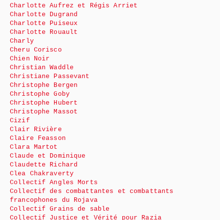
Charlotte Aufrez et Régis Arriet
Charlotte Dugrand
Charlotte Puiseux
Charlotte Rouault
Charly
Cheru Corisco
Chien Noir
Christian Waddle
Christiane Passevant
Christophe Bergen
Christophe Goby
Christophe Hubert
Christophe Massot
Cizif
Clair Rivière
Claire Feasson
Clara Martot
Claude et Dominique
Claudette Richard
Clea Chakraverty
Collectif Angles Morts
Collectif des combattantes et combattants
francophones du Rojava
Collectif Grains de sable
Collectif Justice et Vérité pour Razia