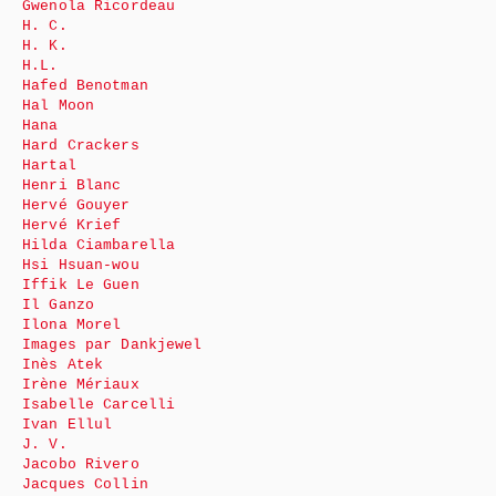
Gwenola Ricordeau
H. C.
H. K.
H.L.
Hafed Benotman
Hal Moon
Hana
Hard Crackers
Hartal
Henri Blanc
Hervé Gouyer
Hervé Krief
Hilda Ciambarella
Hsi Hsuan-wou
Iffik Le Guen
Il Ganzo
Ilona Morel
Images par Dankjewel
Inès Atek
Irène Mériaux
Isabelle Carcelli
Ivan Ellul
J. V.
Jacobo Rivero
Jacques Collin