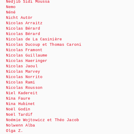
Nedjib Sidi Moussa
Nemo
Néné
Nicht Autör
Nicolas Arraitz
Nicolas Bérard
Nicolas Bérard
Nicolas de La Casinière
Nicolas Ducoup et Thomas Caroni
Nicolas Framont
Nicolas Guillaume
Nicolas Haeringer
Nicolas Jaoul
Nicolas Marvey
Nicolas Norrito
Nicolas Rami
Nicolas Rousson
Niel Kadereit
Nina Faure
Nina Hubinet
Noël Godin
Noël Tardif
Noémie Wojtowicz et Théo Jacob
Nolwenn Alba
Olga Z.