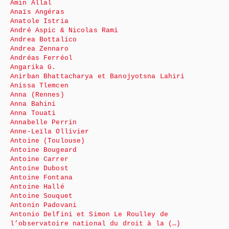
Amin Allal
Anaïs Angéras
Anatole Istria
André Aspic & Nicolas Rami
Andrea Bottalico
Andrea Zennaro
Andréas Ferréol
Angarika G.
Anirban Bhattacharya et Banojyotsna Lahiri
Anissa Tlemcen
Anna (Rennes)
Anna Bahini
Anna Touati
Annabelle Perrin
Anne-Leïla Ollivier
Antoine (Toulouse)
Antoine Bougeard
Antoine Carrer
Antoine Dubost
Antoine Fontana
Antoine Hallé
Antoine Souquet
Antonin Padovani
Antonio Delfini et Simon Le Roulley de
l’observatoire national du droit à la (…)