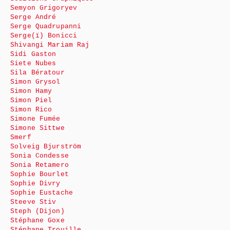
Semyon Grigoryev
Serge André
Serge Quadrupanni
Serge(ï) Bonicci
Shivangi Mariam Raj
Sidi Gaston
Siete Nubes
Sila Bératour
Simon Grysol
Simon Hamy
Simon Piel
Simon Rico
Simone Fumée
Simone Sittwe
Smerf
Solveig Bjurström
Sonia Condesse
Sonia Retamero
Sophie Bourlet
Sophie Divry
Sophie Eustache
Steeve Stiv
Steph (Dijon)
Stéphane Goxe
Stéphane Trouille