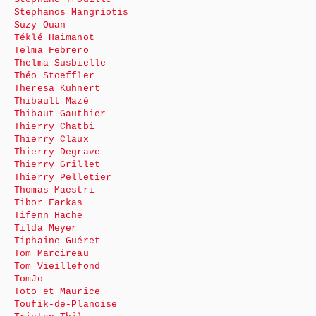
Stephanos Mangriotis
Suzy Ouan
Téklé Haimanot
Telma Febrero
Thelma Susbielle
Théo Stoeffler
Theresa Kühnert
Thibault Mazé
Thibaut Gauthier
Thierry Chatbi
Thierry Claux
Thierry Degrave
Thierry Grillet
Thierry Pelletier
Thomas Maestri
Tibor Farkas
Tifenn Hache
Tilda Meyer
Tiphaine Guéret
Tom Marcireau
Tom Vieillefond
TomJo
Toto et Maurice
Toufik-de-Planoise