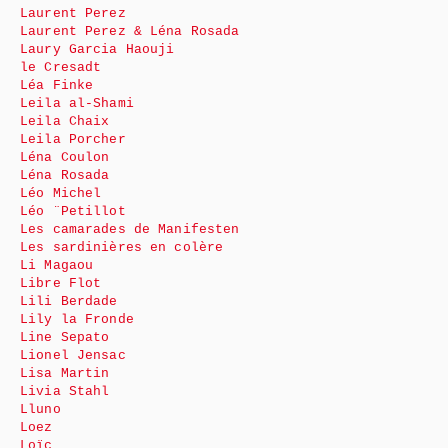
Laurent Perez
Laurent Perez & Léna Rosada
Laury Garcia Haouji
le Cresadt
Léa Finke
Leila al-Shami
Leila Chaix
Leila Porcher
Léna Coulon
Léna Rosada
Léo Michel
Léo ¨Petillot
Les camarades de Manifesten
Les sardinières en colère
Li Magaou
Libre Flot
Lili Berdade
Lily la Fronde
Line Sepato
Lionel Jensac
Lisa Martin
Livia Stahl
Lluno
Loez
Loïc