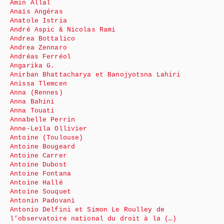
Amin Allal
Anaïs Angéras
Anatole Istria
André Aspic & Nicolas Rami
Andrea Bottalico
Andrea Zennaro
Andréas Ferréol
Angarika G.
Anirban Bhattacharya et Banojyotsna Lahiri
Anissa Tlemcen
Anna (Rennes)
Anna Bahini
Anna Touati
Annabelle Perrin
Anne-Leïla Ollivier
Antoine (Toulouse)
Antoine Bougeard
Antoine Carrer
Antoine Dubost
Antoine Fontana
Antoine Hallé
Antoine Souquet
Antonin Padovani
Antonio Delfini et Simon Le Roulley de
l’observatoire national du droit à la (…)