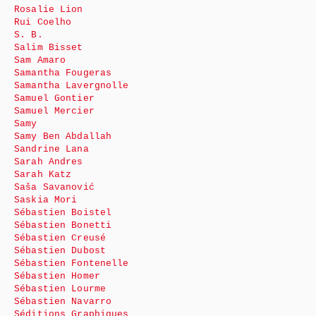
Rosalie Lion
Rui Coelho
S. B.
Salim Bisset
Sam Amaro
Samantha Fougeras
Samantha Lavergnolle
Samuel Gontier
Samuel Mercier
Samy
Samy Ben Abdallah
Sandrine Lana
Sarah Andres
Sarah Katz
Saša Savanović
Saskia Mori
Sébastien Boistel
Sébastien Bonetti
Sébastien Creusé
Sébastien Dubost
Sébastien Fontenelle
Sébastien Homer
Sébastien Lourme
Sébastien Navarro
Séditions Graphiques