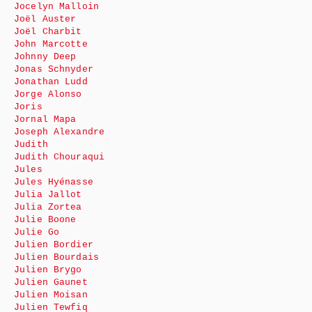
Jocelyn Malloin
Joël Auster
Joël Charbit
John Marcotte
Johnny Deep
Jonas Schnyder
Jonathan Ludd
Jorge Alonso
Joris
Jornal Mapa
Joseph Alexandre
Judith
Judith Chouraqui
Jules
Jules Hyénasse
Julia Jallot
Julia Zortea
Julie Boone
Julie Go
Julien Bordier
Julien Bourdais
Julien Brygo
Julien Gaunet
Julien Moisan
Julien Tewfiq