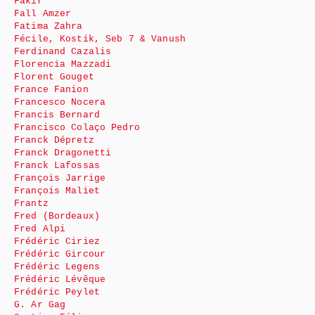
Fakir
Fall Amzer
Fatima Zahra
Fécile, Kostik, Seb 7 & Vanush
Ferdinand Cazalis
Florencia Mazzadi
Florent Gouget
France Fanion
Francesco Nocera
Francis Bernard
Francisco Colaço Pedro
Franck Dépretz
Franck Dragonetti
Franck Lafossas
François Jarrige
François Maliet
Frantz
Fred (Bordeaux)
Fred Alpi
Frédéric Ciriez
Frédéric Gircour
Frédéric Legens
Frédéric Lévêque
Frédéric Peylet
G. Ar Gag