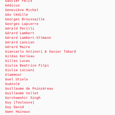
Gautier Félix
Gédicus
Geneviève Michel
Géo Cédille
Georges Broussaille
Georges Lapierre
Gérald Perilli
Gérard Lambert
Gérard Lambert-Ullmann
Gérard Lancien
Gérard Maire
Giancarlo Antinori & Xavier Tabard
Gildas Kerleau
Gilles Lucas
Giulia Beatrice Filpi
Giulia Luciani
Glammour
Guel Utielo
Guénolé
Guillaume de Poinzéreau
Guillaume Vallet
Gurshamshir Singh
Guy (Toulouse)
Guy David
Gwen Hainaux