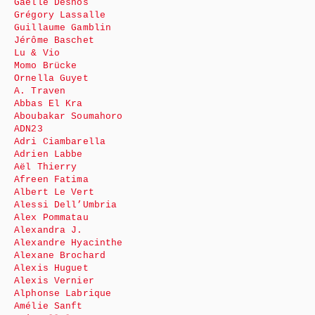
Gaëlle Desnos
Grégory Lassalle
Guillaume Gamblin
Jérôme Baschet
Lu & Vio
Momo Brücke
Ornella Guyet
A. Traven
Abbas El Kra
Aboubakar Soumahoro
ADN23
Adri Ciambarella
Adrien Labbe
Aël Thierry
Afreen Fatima
Albert Le Vert
Alessi Dell’Umbria
Alex Pommatau
Alexandra J.
Alexandre Hyacinthe
Alexane Brochard
Alexis Huguet
Alexis Vernier
Alphonse Labrique
Amélie Sanft