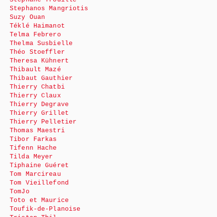
Stephanos Mangriotis
Suzy Ouan
Téklé Haimanot
Telma Febrero
Thelma Susbielle
Théo Stoeffler
Theresa Kühnert
Thibault Mazé
Thibaut Gauthier
Thierry Chatbi
Thierry Claux
Thierry Degrave
Thierry Grillet
Thierry Pelletier
Thomas Maestri
Tibor Farkas
Tifenn Hache
Tilda Meyer
Tiphaine Guéret
Tom Marcireau
Tom Vieillefond
TomJo
Toto et Maurice
Toufik-de-Planoise