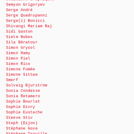
Semyon Grigoryev
Serge André
Serge Quadrupanni
Serge(ï) Bonicci
Shivangi Mariam Raj
Sidi Gaston
Siete Nubes
Sila Bératour
Simon Grysol
Simon Hamy
Simon Piel
Simon Rico
Simone Fumée
Simone Sittwe
Smerf
Solveig Bjurström
Sonia Condesse
Sonia Retamero
Sophie Bourlet
Sophie Divry
Sophie Eustache
Steeve Stiv
Steph (Dijon)
Stéphane Goxe
Stéphane Trouille