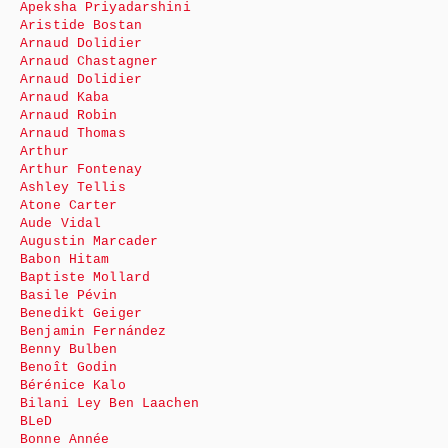
Apeksha Priyadarshini
Aristide Bostan
Arnaud Dolidier
Arnaud Chastagner
Arnaud Dolidier
Arnaud Kaba
Arnaud Robin
Arnaud Thomas
Arthur
Arthur Fontenay
Ashley Tellis
Atone Carter
Aude Vidal
Augustin Marcader
Babon Hitam
Baptiste Mollard
Basile Pévin
Benedikt Geiger
Benjamin Fernández
Benny Bulben
Benoît Godin
Bérénice Kalo
Bilani Ley Ben Laachen
BLeD
Bonne Année