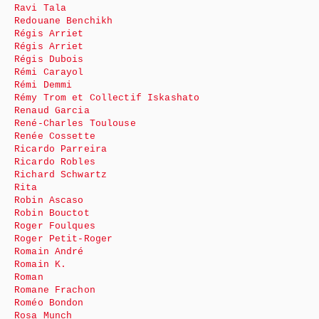
Ravi Tala
Redouane Benchikh
Régis Arriet
Régis Arriet
Régis Dubois
Rémi Carayol
Rémi Demmi
Rémy Trom et Collectif Iskashato
Renaud Garcia
René-Charles Toulouse
Renée Cossette
Ricardo Parreira
Ricardo Robles
Richard Schwartz
Rita
Robin Ascaso
Robin Bouctot
Roger Foulques
Roger Petit-Roger
Romain André
Romain K.
Roman
Romane Frachon
Roméo Bondon
Rosa Munch