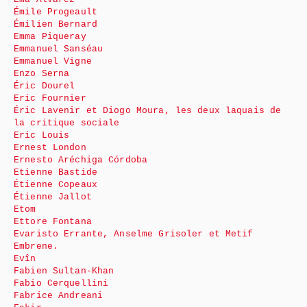
Émile Progeault
Émilien Bernard
Emma Piqueray
Emmanuel Sanséau
Emmanuel Vigne
Enzo Serna
Éric Dourel
Eric Fournier
Éric Lavenir et Diogo Moura, les deux laquais de
la critique sociale
Eric Louis
Ernest London
Ernesto Aréchiga Córdoba
Etienne Bastide
Étienne Copeaux
Étienne Jallot
Etom
Ettore Fontana
Evaristo Errante, Anselme Grisoler et Metif
Embrene.
Evîn
Fabien Sultan-Khan
Fabio Cerquellini
Fabrice Andreani