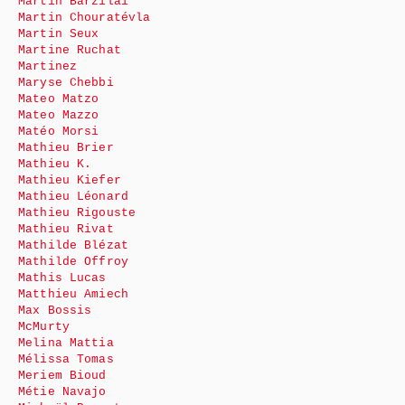
Martin Barzilai
Martin Chouratévla
Martin Seux
Martine Ruchat
Martinez
Maryse Chebbi
Mateo Matzo
Mateo Mazzo
Matéo Morsi
Mathieu Brier
Mathieu K.
Mathieu Kiefer
Mathieu Léonard
Mathieu Rigouste
Mathieu Rivat
Mathilde Blézat
Mathilde Offroy
Mathis Lucas
Matthieu Amiech
Max Bossis
McMurty
Melina Mattia
Mélissa Tomas
Meriem Bioud
Métie Navajo