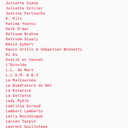
Juliette Simon
Juliette Volcler
Justine Partouche
K. Pils
Karima Younsi
Kelb H’mar
Keltoum Brahna
Keltoum Staali
Kévin Eybert
Kevin Grillo & Sébastien Bonnetti
Ki Du
Kostik et Vanush
L’Envolée
L.L. de Mars
L.L.D.M. & B.S
La Maltournée
La Quadrature du Net
La Rotative
La Sellette
Lady Pyélo
Laëtitia Giraud
Lambert Lamberto
Larry Bouldingue
Larsen Tarpin
Laurent Guilloteau