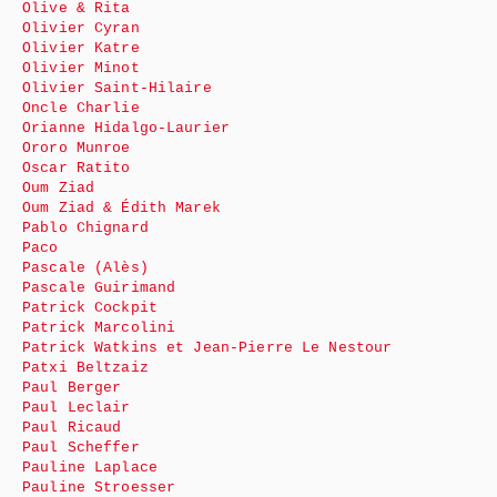
Olive & Rita
Olivier Cyran
Olivier Katre
Olivier Minot
Olivier Saint-Hilaire
Oncle Charlie
Orianne Hidalgo-Laurier
Ororo Munroe
Oscar Ratito
Oum Ziad
Oum Ziad & Édith Marek
Pablo Chignard
Paco
Pascale (Alès)
Pascale Guirimand
Patrick Cockpit
Patrick Marcolini
Patrick Watkins et Jean-Pierre Le Nestour
Patxi Beltzaiz
Paul Berger
Paul Leclair
Paul Ricaud
Paul Scheffer
Pauline Laplace
Pauline Stroesser