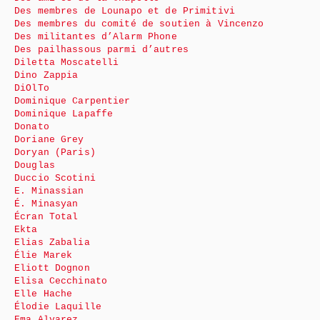
Des membres de Lounapo et de Primitivi
Des membres du comité de soutien à Vincenzo
Des militantes d’Alarm Phone
Des pailhassous parmi d’autres
Diletta Moscatelli
Dino Zappia
DiOlTo
Dominique Carpentier
Dominique Lapaffe
Donato
Doriane Grey
Doryan (Paris)
Douglas
Duccio Scotini
E. Minassian
É. Minasyan
Écran Total
Ekta
Elias Zabalia
Élie Marek
Eliott Dognon
Elisa Cecchinato
Elle Hache
Élodie Laquille
Ema Alvarez