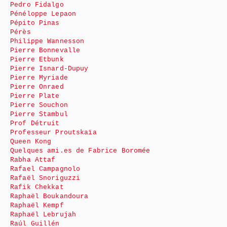
Pedro Fidalgo
Pénéloppe Lepaon
Pépito Pinas
Pérès
Philippe Wannesson
Pierre Bonnevalle
Pierre Etbunk
Pierre Isnard-Dupuy
Pierre Myriade
Pierre Onraed
Pierre Plate
Pierre Souchon
Pierre Stambul
Prof Détruit
Professeur Proutskaïa
Queen Kong
Quelques ami.es de Fabrice Boromée
Rabha Attaf
Rafael Campagnolo
Rafaël Snoriguzzi
Rafik Chekkat
Raphaël Boukandoura
Raphaël Kempf
Raphaël Lebrujah
Raúl Guillén