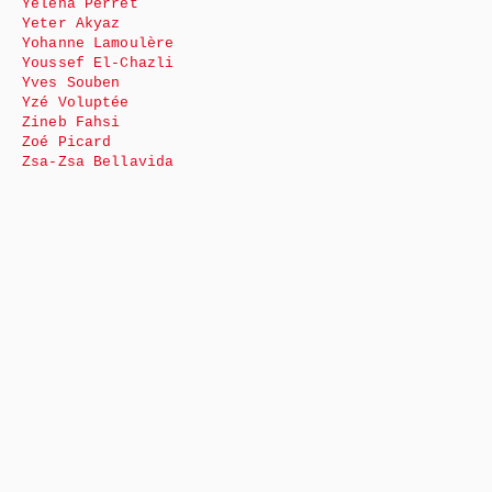
Yéléna Perret
Yeter Akyaz
Yohanne Lamoulère
Youssef El-Chazli
Yves Souben
Yzé Voluptée
Zineb Fahsi
Zoé Picard
Zsa-Zsa Bellavida