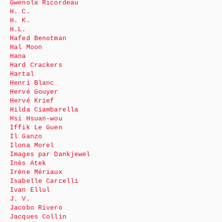
Gwenola Ricordeau
H. C.
H. K.
H.L.
Hafed Benotman
Hal Moon
Hana
Hard Crackers
Hartal
Henri Blanc
Hervé Gouyer
Hervé Krief
Hilda Ciambarella
Hsi Hsuan-wou
Iffik Le Guen
Il Ganzo
Ilona Morel
Images par Dankjewel
Inès Atek
Irène Mériaux
Isabelle Carcelli
Ivan Ellul
J. V.
Jacobo Rivero
Jacques Collin