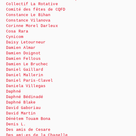
Collectif La Rotative
Comité des fêtes de CQFD
Constance Le Bihan
Constance Vilanova
Corinne Morel Darleux
Cosa Rara
Cynicom
Daisy Letourneur
Damien Almar
Damien Doignot
Damien Fellous
Damien Le Bruchec
Daniel Gaillard
Daniel Mallerin
Daniel Paris-Clavel
Daniela Villegas
Daphné
Daphné Bédinadé
Daphné Blake
David Gaboriau
David Martin
Dénètem Touam Bona
Denis L.
Des amis de Cesare
Des ami·es de la Chapelle