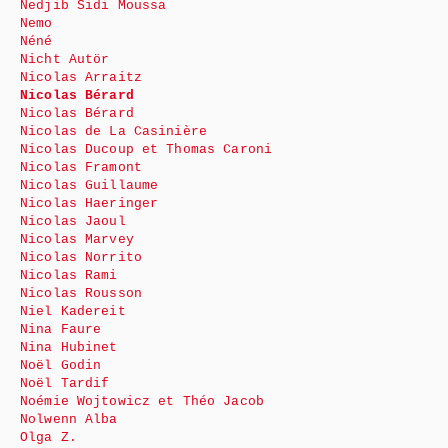
Nedjib Sidi Moussa
Nemo
Néné
Nicht Autör
Nicolas Arraitz
Nicolas Bérard
Nicolas Bérard
Nicolas de La Casinière
Nicolas Ducoup et Thomas Caroni
Nicolas Framont
Nicolas Guillaume
Nicolas Haeringer
Nicolas Jaoul
Nicolas Marvey
Nicolas Norrito
Nicolas Rami
Nicolas Rousson
Niel Kadereit
Nina Faure
Nina Hubinet
Noël Godin
Noël Tardif
Noémie Wojtowicz et Théo Jacob
Nolwenn Alba
Olga Z.