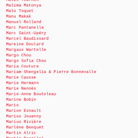
Malima Matonya
Malo Toquet
Manu Makak
Manuel Rolland
Marc Pantanella
Marc Saint-Upéry
Marcel Baudissard
Mareine Doulard
Margaux Wartelle
Margo Chou
Margo Sofia Chou
Maria Couture
Mariam Shengelia & Pierre Bonnevalle
Marie Causse
Marie Hermann
Marie Nennès
Marie-Anne Boutoleau
Marine Bobin
Mario
Marion Esnault
Marius Jouanny
Marius Rivière
Marlène Benquet
Martin Alric