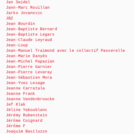
Jan Seidel
Jann-Marc Rouillan
Jarko Jovanovic
JBZ
Jean Bourdin
Jean-Baptiste Bernard
Jean-Baptiste Legars
Jean-Claude Leyraud
Jean-Loup
Jean-Manuel Traimond avec le collectif Passerelle
Jean-Marie Danyès
Jean-Michel Papazian
Jean-Pierre Garnier
Jean-Pierre Levaray
Jean-Sébastien Mora
Jean-Yves Lesage
Jeanne Carratala
Jeanne Frank
Jeanne Vandenbroucke
Jef Klak
Jéline Yakoublanc
Jérémy Rubenstein
Jérôme Coignard
Jérôme F
Joaquim Basiluzzo