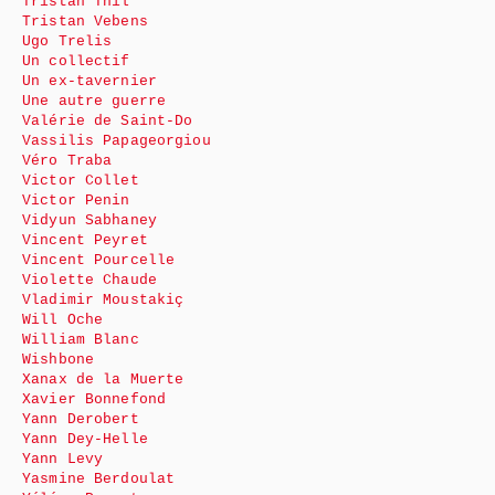
Tristan Thil
Tristan Vebens
Ugo Trelis
Un collectif
Un ex-tavernier
Une autre guerre
Valérie de Saint-Do
Vassilis Papageorgiou
Véro Traba
Victor Collet
Victor Penin
Vidyun Sabhaney
Vincent Peyret
Vincent Pourcelle
Violette Chaude
Vladimir Moustakiç
Will Oche
William Blanc
Wishbone
Xanax de la Muerte
Xavier Bonnefond
Yann Derobert
Yann Dey-Helle
Yann Levy
Yasmine Berdoulat