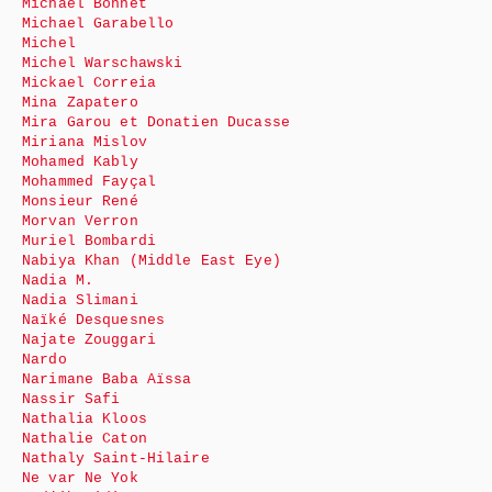
Michaël Bonnet
Michael Garabello
Michel
Michel Warschawski
Mickael Correia
Mina Zapatero
Mira Garou et Donatien Ducasse
Miriana Mislov
Mohamed Kably
Mohammed Fayçal
Monsieur René
Morvan Verron
Muriel Bombardi
Nabiya Khan (Middle East Eye)
Nadia M.
Nadia Slimani
Naïké Desquesnes
Najate Zouggari
Nardo
Narimane Baba Aïssa
Nassir Safi
Nathalia Kloos
Nathalie Caton
Nathaly Saint-Hilaire
Ne var Ne Yok