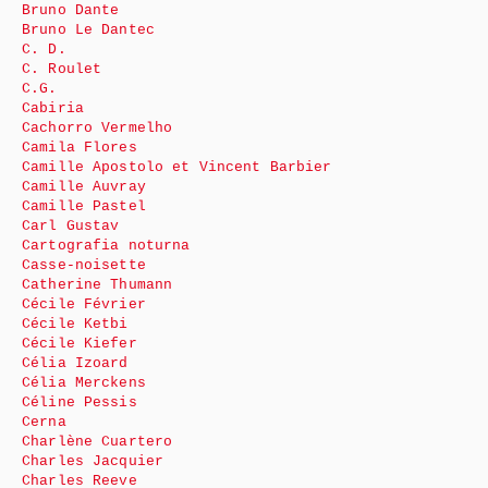
Bruno Dante
Bruno Le Dantec
C. D.
C. Roulet
C.G.
Cabiria
Cachorro Vermelho
Camila Flores
Camille Apostolo et Vincent Barbier
Camille Auvray
Camille Pastel
Carl Gustav
Cartografia noturna
Casse-noisette
Catherine Thumann
Cécile Février
Cécile Ketbi
Cécile Kiefer
Célia Izoard
Célia Merckens
Céline Pessis
Cerna
Charlène Cuartero
Charles Jacquier
Charles Reeve