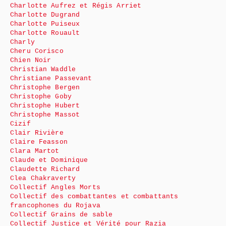
Charlotte Aufrez et Régis Arriet
Charlotte Dugrand
Charlotte Puiseux
Charlotte Rouault
Charly
Cheru Corisco
Chien Noir
Christian Waddle
Christiane Passevant
Christophe Bergen
Christophe Goby
Christophe Hubert
Christophe Massot
Cizif
Clair Rivière
Claire Feasson
Clara Martot
Claude et Dominique
Claudette Richard
Clea Chakraverty
Collectif Angles Morts
Collectif des combattantes et combattants
francophones du Rojava
Collectif Grains de sable
Collectif Justice et Vérité pour Razia