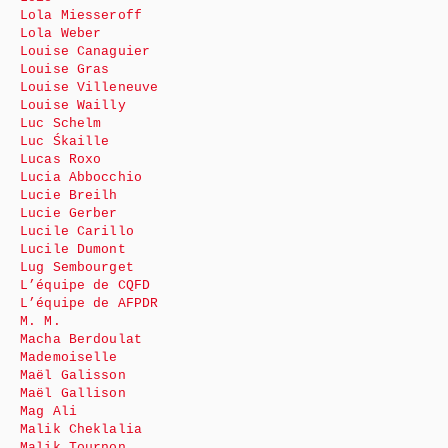
Lola Miesseroff
Lola Weber
Louise Canaguier
Louise Gras
Louise Villeneuve
Louise Wailly
Luc Schelm
Luc Śkaille
Lucas Roxo
Lucia Abbocchio
Lucie Breilh
Lucie Gerber
Lucile Carillo
Lucile Dumont
Lug Sembourget
L’équipe de CQFD
L’équipe de AFPDR
M. M.
Macha Berdoulat
Mademoiselle
Maël Galisson
Maël Gallison
Mag Ali
Malik Cheklalia
Malik Tournon