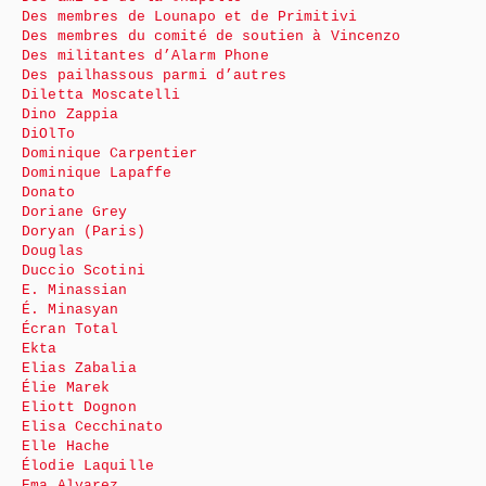
Des membres de Lounapo et de Primitivi
Des membres du comité de soutien à Vincenzo
Des militantes d’Alarm Phone
Des pailhassous parmi d’autres
Diletta Moscatelli
Dino Zappia
DiOlTo
Dominique Carpentier
Dominique Lapaffe
Donato
Doriane Grey
Doryan (Paris)
Douglas
Duccio Scotini
E. Minassian
É. Minasyan
Écran Total
Ekta
Elias Zabalia
Élie Marek
Eliott Dognon
Elisa Cecchinato
Elle Hache
Élodie Laquille
Ema Alvarez