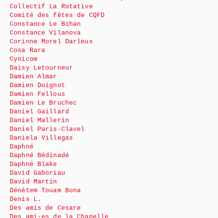
Collectif La Rotative
Comité des fêtes de CQFD
Constance Le Bihan
Constance Vilanova
Corinne Morel Darleux
Cosa Rara
Cynicom
Daisy Letourneur
Damien Almar
Damien Doignot
Damien Fellous
Damien Le Bruchec
Daniel Gaillard
Daniel Mallerin
Daniel Paris-Clavel
Daniela Villegas
Daphné
Daphné Bédinadé
Daphné Blake
David Gaboriau
David Martin
Dénètem Touam Bona
Denis L.
Des amis de Cesare
Des ami·es de la Chapelle