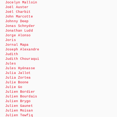
Jocelyn Malloin
Joël Auster
Joël Charbit
John Marcotte
Johnny Deep
Jonas Schnyder
Jonathan Ludd
Jorge Alonso
Joris
Jornal Mapa
Joseph Alexandre
Judith
Judith Chouraqui
Jules
Jules Hyénasse
Julia Jallot
Julia Zortea
Julie Boone
Julie Go
Julien Bordier
Julien Bourdais
Julien Brygo
Julien Gaunet
Julien Moisan
Julien Tewfiq