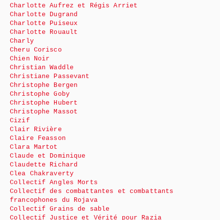
Charlotte Aufrez et Régis Arriet
Charlotte Dugrand
Charlotte Puiseux
Charlotte Rouault
Charly
Cheru Corisco
Chien Noir
Christian Waddle
Christiane Passevant
Christophe Bergen
Christophe Goby
Christophe Hubert
Christophe Massot
Cizif
Clair Rivière
Claire Feasson
Clara Martot
Claude et Dominique
Claudette Richard
Clea Chakraverty
Collectif Angles Morts
Collectif des combattantes et combattants
francophones du Rojava
Collectif Grains de sable
Collectif Justice et Vérité pour Razia