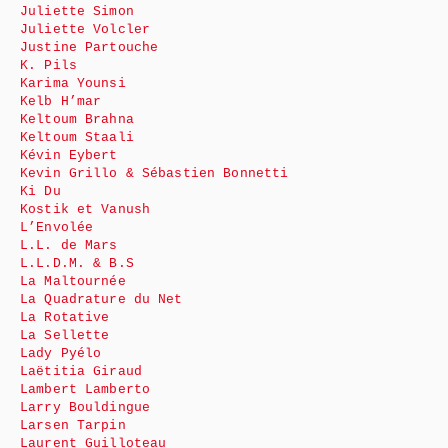
Juliette Simon
Juliette Volcler
Justine Partouche
K. Pils
Karima Younsi
Kelb H’mar
Keltoum Brahna
Keltoum Staali
Kévin Eybert
Kevin Grillo & Sébastien Bonnetti
Ki Du
Kostik et Vanush
L’Envolée
L.L. de Mars
L.L.D.M. & B.S
La Maltournée
La Quadrature du Net
La Rotative
La Sellette
Lady Pyélo
Laëtitia Giraud
Lambert Lamberto
Larry Bouldingue
Larsen Tarpin
Laurent Guilloteau