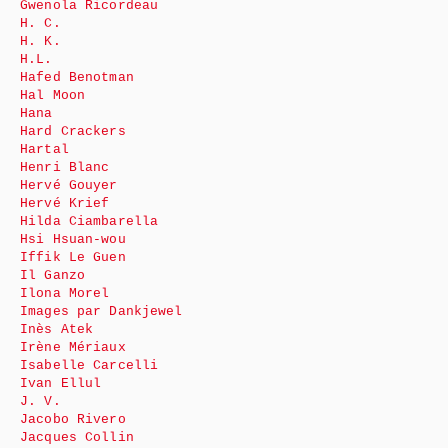
Gwenola Ricordeau
H. C.
H. K.
H.L.
Hafed Benotman
Hal Moon
Hana
Hard Crackers
Hartal
Henri Blanc
Hervé Gouyer
Hervé Krief
Hilda Ciambarella
Hsi Hsuan-wou
Iffik Le Guen
Il Ganzo
Ilona Morel
Images par Dankjewel
Inès Atek
Irène Mériaux
Isabelle Carcelli
Ivan Ellul
J. V.
Jacobo Rivero
Jacques Collin