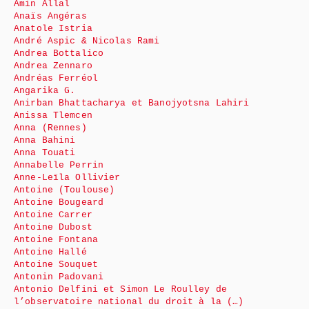
Amin Allal
Anaïs Angéras
Anatole Istria
André Aspic & Nicolas Rami
Andrea Bottalico
Andrea Zennaro
Andréas Ferréol
Angarika G.
Anirban Bhattacharya et Banojyotsna Lahiri
Anissa Tlemcen
Anna (Rennes)
Anna Bahini
Anna Touati
Annabelle Perrin
Anne-Leïla Ollivier
Antoine (Toulouse)
Antoine Bougeard
Antoine Carrer
Antoine Dubost
Antoine Fontana
Antoine Hallé
Antoine Souquet
Antonin Padovani
Antonio Delfini et Simon Le Roulley de
l’observatoire national du droit à la (…)