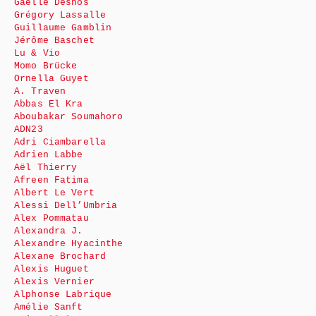
Gaëlle Desnos
Grégory Lassalle
Guillaume Gamblin
Jérôme Baschet
Lu & Vio
Momo Brücke
Ornella Guyet
A. Traven
Abbas El Kra
Aboubakar Soumahoro
ADN23
Adri Ciambarella
Adrien Labbe
Aël Thierry
Afreen Fatima
Albert Le Vert
Alessi Dell’Umbria
Alex Pommatau
Alexandra J.
Alexandre Hyacinthe
Alexane Brochard
Alexis Huguet
Alexis Vernier
Alphonse Labrique
Amélie Sanft