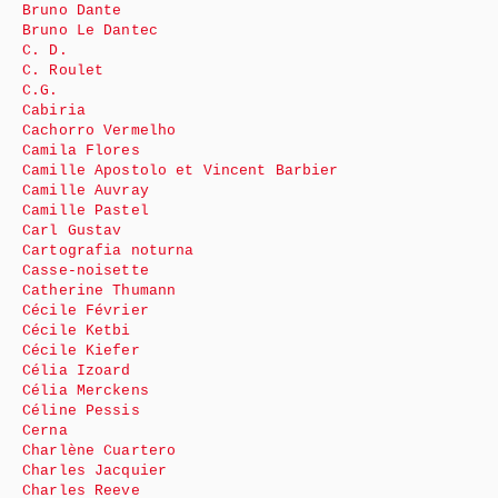
Bruno Dante
Bruno Le Dantec
C. D.
C. Roulet
C.G.
Cabiria
Cachorro Vermelho
Camila Flores
Camille Apostolo et Vincent Barbier
Camille Auvray
Camille Pastel
Carl Gustav
Cartografia noturna
Casse-noisette
Catherine Thumann
Cécile Février
Cécile Ketbi
Cécile Kiefer
Célia Izoard
Célia Merckens
Céline Pessis
Cerna
Charlène Cuartero
Charles Jacquier
Charles Reeve