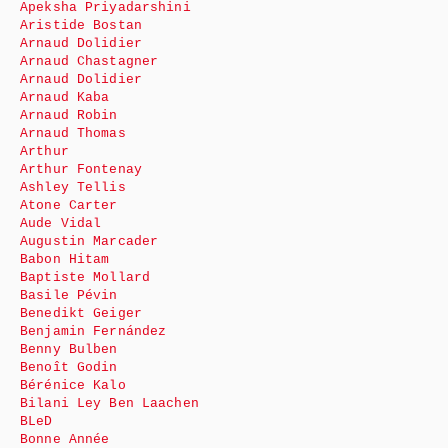
Apeksha Priyadarshini
Aristide Bostan
Arnaud Dolidier
Arnaud Chastagner
Arnaud Dolidier
Arnaud Kaba
Arnaud Robin
Arnaud Thomas
Arthur
Arthur Fontenay
Ashley Tellis
Atone Carter
Aude Vidal
Augustin Marcader
Babon Hitam
Baptiste Mollard
Basile Pévin
Benedikt Geiger
Benjamin Fernández
Benny Bulben
Benoît Godin
Bérénice Kalo
Bilani Ley Ben Laachen
BLeD
Bonne Année