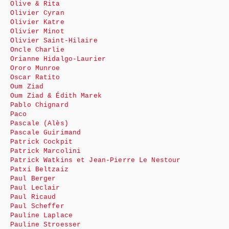
Olive & Rita
Olivier Cyran
Olivier Katre
Olivier Minot
Olivier Saint-Hilaire
Oncle Charlie
Orianne Hidalgo-Laurier
Ororo Munroe
Oscar Ratito
Oum Ziad
Oum Ziad & Édith Marek
Pablo Chignard
Paco
Pascale (Alès)
Pascale Guirimand
Patrick Cockpit
Patrick Marcolini
Patrick Watkins et Jean-Pierre Le Nestour
Patxi Beltzaiz
Paul Berger
Paul Leclair
Paul Ricaud
Paul Scheffer
Pauline Laplace
Pauline Stroesser