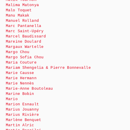
Malima Matonya
Malo Toquet
Manu Makak
Manuel Rolland
Marc Pantanella
Marc Saint-Upéry
Marcel Baudissard
Mareine Doulard
Margaux Wartelle
Margo Chou
Margo Sofia Chou
Maria Couture
Mariam Shengelia & Pierre Bonnevalle
Marie Causse
Marie Hermann
Marie Nennès
Marie-Anne Boutoleau
Marine Bobin
Mario
Marion Esnault
Marius Jouanny
Marius Rivière
Marlène Benquet
Martin Alric