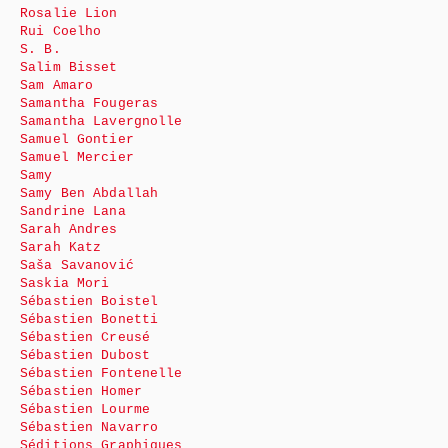
Rosalie Lion
Rui Coelho
S. B.
Salim Bisset
Sam Amaro
Samantha Fougeras
Samantha Lavergnolle
Samuel Gontier
Samuel Mercier
Samy
Samy Ben Abdallah
Sandrine Lana
Sarah Andres
Sarah Katz
Saša Savanović
Saskia Mori
Sébastien Boistel
Sébastien Bonetti
Sébastien Creusé
Sébastien Dubost
Sébastien Fontenelle
Sébastien Homer
Sébastien Lourme
Sébastien Navarro
Séditions Graphiques