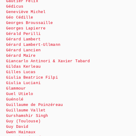
Gautier Félix
Gédicus
Geneviève Michel
Géo Cédille
Georges Broussaille
Georges Lapierre
Gérald Perilli
Gérard Lambert
Gérard Lambert-Ullmann
Gérard Lancien
Gérard Maire
Giancarlo Antinori & Xavier Tabard
Gildas Kerleau
Gilles Lucas
Giulia Beatrice Filpi
Giulia Luciani
Glammour
Guel Utielo
Guénolé
Guillaume de Poinzéreau
Guillaume Vallet
Gurshamshir Singh
Guy (Toulouse)
Guy David
Gwen Hainaux