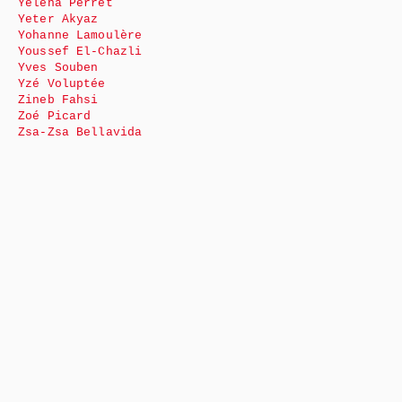
Yéléna Perret
Yeter Akyaz
Yohanne Lamoulère
Youssef El-Chazli
Yves Souben
Yzé Voluptée
Zineb Fahsi
Zoé Picard
Zsa-Zsa Bellavida