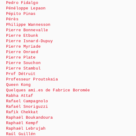
Pedro Fidalgo
Pénéloppe Lepaon
Pépito Pinas
Pérès
Philippe Wannesson
Pierre Bonnevalle
Pierre Etbunk
Pierre Isnard-Dupuy
Pierre Myriade
Pierre Onraed
Pierre Plate
Pierre Souchon
Pierre Stambul
Prof Détruit
Professeur Proutskaïa
Queen Kong
Quelques ami.es de Fabrice Boromée
Rabha Attaf
Rafael Campagnolo
Rafaël Snoriguzzi
Rafik Chekkat
Raphaël Boukandoura
Raphaël Kempf
Raphaël Lebrujah
Raúl Guillén