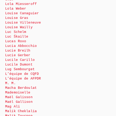
Lola Miesseroff
Lola Weber
Louise Canaguier
Louise Gras
Louise Villeneuve
Louise Wailly
Luc Schelm
Luc Śkaille
Lucas Roxo
Lucia Abbocchio
Lucie Breilh
Lucie Gerber
Lucile Carillo
Lucile Dumont
Lug Sembourget
L’équipe de CQFD
L’équipe de AFPDR
M. M.
Macha Berdoulat
Mademoiselle
Maël Galisson
Maël Gallison
Mag Ali
Malik Cheklalia
Malik Tournon