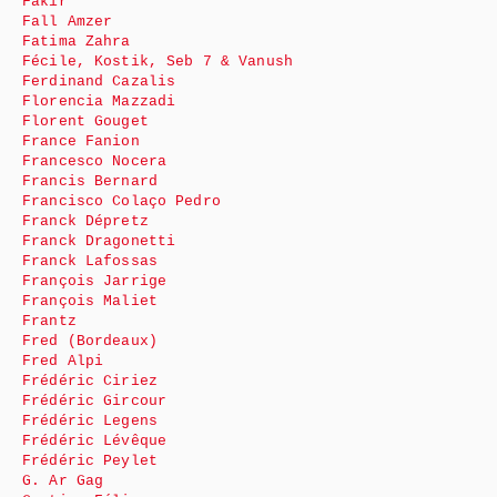
Fakir
Fall Amzer
Fatima Zahra
Fécile, Kostik, Seb 7 & Vanush
Ferdinand Cazalis
Florencia Mazzadi
Florent Gouget
France Fanion
Francesco Nocera
Francis Bernard
Francisco Colaço Pedro
Franck Dépretz
Franck Dragonetti
Franck Lafossas
François Jarrige
François Maliet
Frantz
Fred (Bordeaux)
Fred Alpi
Frédéric Ciriez
Frédéric Gircour
Frédéric Legens
Frédéric Lévêque
Frédéric Peylet
G. Ar Gag