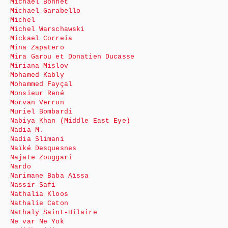
Michaël Bonnet
Michael Garabello
Michel
Michel Warschawski
Mickael Correia
Mina Zapatero
Mira Garou et Donatien Ducasse
Miriana Mislov
Mohamed Kably
Mohammed Fayçal
Monsieur René
Morvan Verron
Muriel Bombardi
Nabiya Khan (Middle East Eye)
Nadia M.
Nadia Slimani
Naïké Desquesnes
Najate Zouggari
Nardo
Narimane Baba Aïssa
Nassir Safi
Nathalia Kloos
Nathalie Caton
Nathaly Saint-Hilaire
Ne var Ne Yok