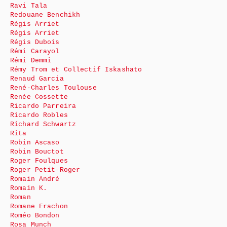
Ravi Tala
Redouane Benchikh
Régis Arriet
Régis Arriet
Régis Dubois
Rémi Carayol
Rémi Demmi
Rémy Trom et Collectif Iskashato
Renaud Garcia
René-Charles Toulouse
Renée Cossette
Ricardo Parreira
Ricardo Robles
Richard Schwartz
Rita
Robin Ascaso
Robin Bouctot
Roger Foulques
Roger Petit-Roger
Romain André
Romain K.
Roman
Romane Frachon
Roméo Bondon
Rosa Munch