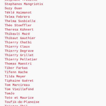
Stephanos Mangriotis
Suzy Ouan
Téklé Haimanot
Telma Febrero
Thelma Susbielle
Théo Stoeffler
Theresa Kühnert
Thibault Mazé
Thibaut Gauthier
Thierry Chatbi
Thierry Claux
Thierry Degrave
Thierry Grillet
Thierry Pelletier
Thomas Maestri
Tibor Farkas
Tifenn Hache
Tilda Meyer
Tiphaine Guéret
Tom Marcireau
Tom Vieillefond
TomJo
Toto et Maurice
Toufik-de-Planoise