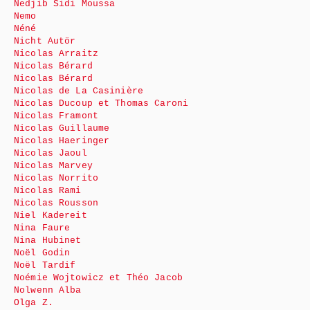
Nedjib Sidi Moussa
Nemo
Néné
Nicht Autör
Nicolas Arraitz
Nicolas Bérard
Nicolas Bérard
Nicolas de La Casinière
Nicolas Ducoup et Thomas Caroni
Nicolas Framont
Nicolas Guillaume
Nicolas Haeringer
Nicolas Jaoul
Nicolas Marvey
Nicolas Norrito
Nicolas Rami
Nicolas Rousson
Niel Kadereit
Nina Faure
Nina Hubinet
Noël Godin
Noël Tardif
Noémie Wojtowicz et Théo Jacob
Nolwenn Alba
Olga Z.