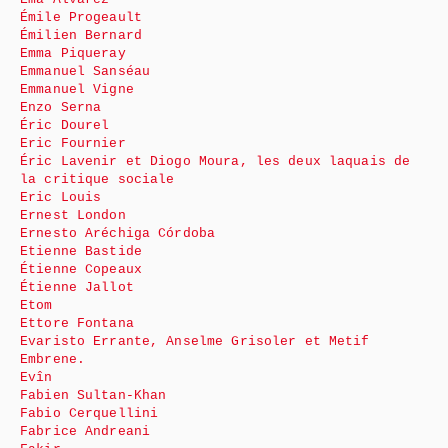
Émile Progeault
Émilien Bernard
Emma Piqueray
Emmanuel Sanséau
Emmanuel Vigne
Enzo Serna
Éric Dourel
Eric Fournier
Éric Lavenir et Diogo Moura, les deux laquais de
la critique sociale
Eric Louis
Ernest London
Ernesto Aréchiga Córdoba
Etienne Bastide
Étienne Copeaux
Étienne Jallot
Etom
Ettore Fontana
Evaristo Errante, Anselme Grisoler et Metif
Embrene.
Evîn
Fabien Sultan-Khan
Fabio Cerquellini
Fabrice Andreani