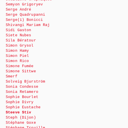
Semyon Grigoryev
Serge André
Serge Quadrupanni
Serge(ï) Bonicci
Shivangi Mariam Raj
Sidi Gaston
Siete Nubes
Sila Bératour
Simon Grysol
Simon Hamy
Simon Piel
Simon Rico
Simone Fumée
Simone Sittwe
Smerf
Solveig Bjurström
Sonia Condesse
Sonia Retamero
Sophie Bourlet
Sophie Divry
Sophie Eustache
Steeve Stiv
Steph (Dijon)
Stéphane Goxe
Stéphane Trouille