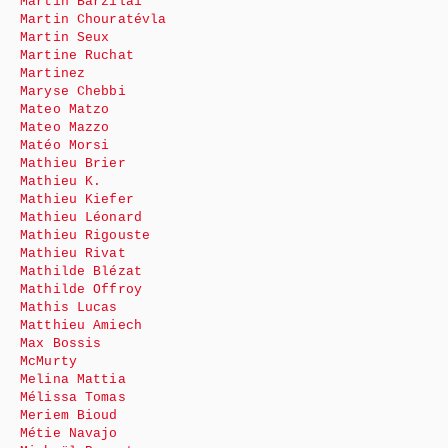
Martin Barzilai
Martin Chouratévla
Martin Seux
Martine Ruchat
Martinez
Maryse Chebbi
Mateo Matzo
Mateo Mazzo
Matéo Morsi
Mathieu Brier
Mathieu K.
Mathieu Kiefer
Mathieu Léonard
Mathieu Rigouste
Mathieu Rivat
Mathilde Blézat
Mathilde Offroy
Mathis Lucas
Matthieu Amiech
Max Bossis
McMurty
Melina Mattia
Mélissa Tomas
Meriem Bioud
Métie Navajo