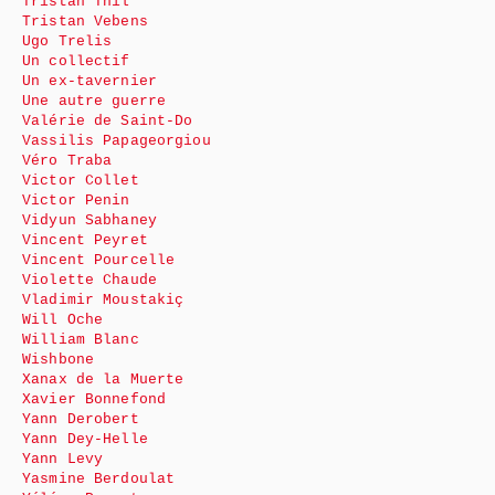
Tristan Thil
Tristan Vebens
Ugo Trelis
Un collectif
Un ex-tavernier
Une autre guerre
Valérie de Saint-Do
Vassilis Papageorgiou
Véro Traba
Victor Collet
Victor Penin
Vidyun Sabhaney
Vincent Peyret
Vincent Pourcelle
Violette Chaude
Vladimir Moustakiç
Will Oche
William Blanc
Wishbone
Xanax de la Muerte
Xavier Bonnefond
Yann Derobert
Yann Dey-Helle
Yann Levy
Yasmine Berdoulat