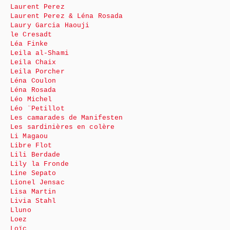
Laurent Perez
Laurent Perez & Léna Rosada
Laury Garcia Haouji
le Cresadt
Léa Finke
Leila al-Shami
Leila Chaix
Leila Porcher
Léna Coulon
Léna Rosada
Léo Michel
Léo ¨Petillot
Les camarades de Manifesten
Les sardinières en colère
Li Magaou
Libre Flot
Lili Berdade
Lily la Fronde
Line Sepato
Lionel Jensac
Lisa Martin
Livia Stahl
Lluno
Loez
Loïc