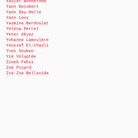
Xavier Bonnefond
Yann Derobert
Yann Dey-Helle
Yann Levy
Yasmine Berdoulat
Yéléna Perret
Yeter Akyaz
Yohanne Lamoulère
Youssef El-Chazli
Yves Souben
Yzé Voluptée
Zineb Fahsi
Zoé Picard
Zsa-Zsa Bellavida