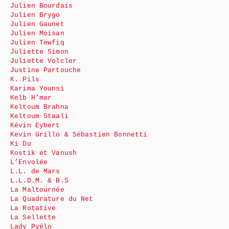
Julien Bourdais
Julien Brygo
Julien Gaunet
Julien Moisan
Julien Tewfiq
Juliette Simon
Juliette Volcler
Justine Partouche
K. Pils
Karima Younsi
Kelb H’mar
Keltoum Brahna
Keltoum Staali
Kévin Eybert
Kevin Grillo & Sébastien Bonnetti
Ki Du
Kostik et Vanush
L’Envolée
L.L. de Mars
L.L.D.M. & B.S
La Maltournée
La Quadrature du Net
La Rotative
La Sellette
Lady Pyélo