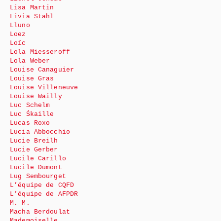
Lisa Martin
Livia Stahl
Lluno
Loez
Loïc
Lola Miesseroff
Lola Weber
Louise Canaguier
Louise Gras
Louise Villeneuve
Louise Wailly
Luc Schelm
Luc Śkaille
Lucas Roxo
Lucia Abbocchio
Lucie Breilh
Lucie Gerber
Lucile Carillo
Lucile Dumont
Lug Sembourget
L’équipe de CQFD
L’équipe de AFPDR
M. M.
Macha Berdoulat
Mademoiselle