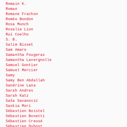
Romain K.
Roman
Romane Frachon
Roméo Bondon
Rosa Munch
Rosalie Lion
Rui Coelho
S. B.
Salim Bisset
Sam Amaro
Samantha Fougeras
Samantha Lavergnolle
Samuel Gontier
Samuel Mercier
Samy
Samy Ben Abdallah
Sandrine Lana
Sarah Andres
Sarah Katz
Saša Savanović
Saskia Mori
Sébastien Boistel
Sébastien Bonetti
Sébastien Creusé
Sébastien Dubost