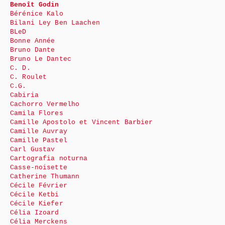
Benoît Godin
Bérénice Kalo
Bilani Ley Ben Laachen
BLeD
Bonne Année
Bruno Dante
Bruno Le Dantec
C. D.
C. Roulet
C.G.
Cabiria
Cachorro Vermelho
Camila Flores
Camille Apostolo et Vincent Barbier
Camille Auvray
Camille Pastel
Carl Gustav
Cartografia noturna
Casse-noisette
Catherine Thumann
Cécile Février
Cécile Ketbi
Cécile Kiefer
Célia Izoard
Célia Merckens