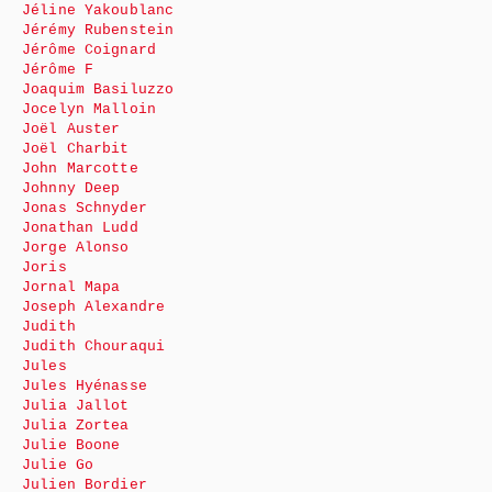
Jéline Yakoublanc
Jérémy Rubenstein
Jérôme Coignard
Jérôme F
Joaquim Basiluzzo
Jocelyn Malloin
Joël Auster
Joël Charbit
John Marcotte
Johnny Deep
Jonas Schnyder
Jonathan Ludd
Jorge Alonso
Joris
Jornal Mapa
Joseph Alexandre
Judith
Judith Chouraqui
Jules
Jules Hyénasse
Julia Jallot
Julia Zortea
Julie Boone
Julie Go
Julien Bordier