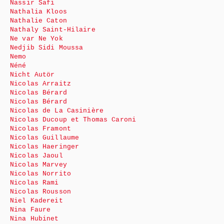
Nassir Safi
Nathalia Kloos
Nathalie Caton
Nathaly Saint-Hilaire
Ne var Ne Yok
Nedjib Sidi Moussa
Nemo
Néné
Nicht Autör
Nicolas Arraitz
Nicolas Bérard
Nicolas Bérard
Nicolas de La Casinière
Nicolas Ducoup et Thomas Caroni
Nicolas Framont
Nicolas Guillaume
Nicolas Haeringer
Nicolas Jaoul
Nicolas Marvey
Nicolas Norrito
Nicolas Rami
Nicolas Rousson
Niel Kadereit
Nina Faure
Nina Hubinet