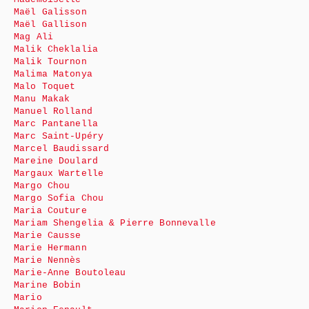
Maël Galisson
Maël Gallison
Mag Ali
Malik Cheklalia
Malik Tournon
Malima Matonya
Malo Toquet
Manu Makak
Manuel Rolland
Marc Pantanella
Marc Saint-Upéry
Marcel Baudissard
Mareine Doulard
Margaux Wartelle
Margo Chou
Margo Sofia Chou
Maria Couture
Mariam Shengelia & Pierre Bonnevalle
Marie Causse
Marie Hermann
Marie Nennès
Marie-Anne Boutoleau
Marine Bobin
Mario