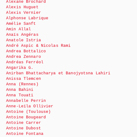
Alexane Brochard
Alexis Huguet
Alexis Vernier
Alphonse Labrique
Amélie Sanft
Amin Allal
Anaïs Angéras
Anatole Istria
André Aspic & Nicolas Rami
Andrea Bottalico
Andrea Zennaro
Andréas Ferréol
Angarika G.
Anirban Bhattacharya et Banojyotsna Lahiri
Anissa Tlemcen
Anna (Rennes)
Anna Bahini
Anna Touati
Annabelle Perrin
Anne-Leïla Ollivier
Antoine (Toulouse)
Antoine Bougeard
Antoine Carrer
Antoine Dubost
Antoine Fontana