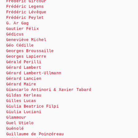
Frédéric Gircour
Frédéric Legens
Frédéric Lévêque
Frédéric Peylet
G. Ar Gag
Gautier Félix
Gédicus
Geneviève Michel
Géo Cédille
Georges Broussaille
Georges Lapierre
Gérald Perilli
Gérard Lambert
Gérard Lambert-Ullmann
Gérard Lancien
Gérard Maire
Giancarlo Antinori & Xavier Tabard
Gildas Kerleau
Gilles Lucas
Giulia Beatrice Filpi
Giulia Luciani
Glammour
Guel Utielo
Guénolé
Guillaume de Poinzéreau