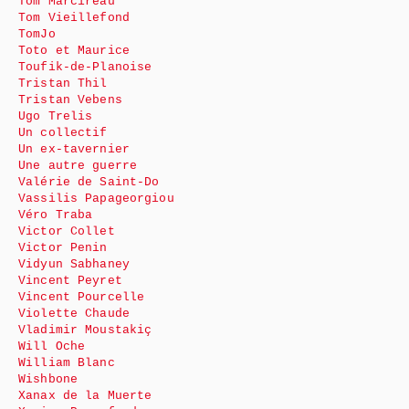
Tom Marcireau
Tom Vieillefond
TomJo
Toto et Maurice
Toufik-de-Planoise
Tristan Thil
Tristan Vebens
Ugo Trelis
Un collectif
Un ex-tavernier
Une autre guerre
Valérie de Saint-Do
Vassilis Papageorgiou
Véro Traba
Victor Collet
Victor Penin
Vidyun Sabhaney
Vincent Peyret
Vincent Pourcelle
Violette Chaude
Vladimir Moustakiç
Will Oche
William Blanc
Wishbone
Xanax de la Muerte