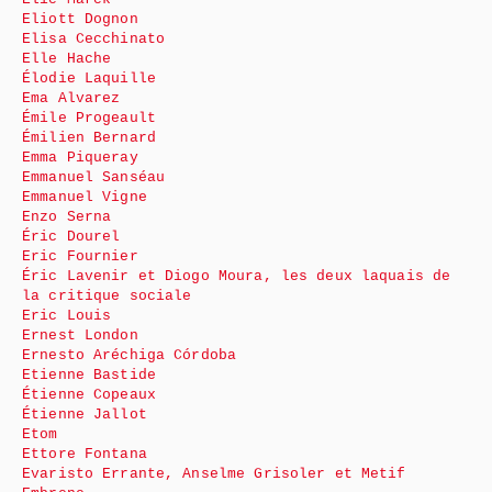
Eliott Dognon
Elisa Cecchinato
Elle Hache
Élodie Laquille
Ema Alvarez
Émile Progeault
Émilien Bernard
Emma Piqueray
Emmanuel Sanséau
Emmanuel Vigne
Enzo Serna
Éric Dourel
Eric Fournier
Éric Lavenir et Diogo Moura, les deux laquais de
la critique sociale
Eric Louis
Ernest London
Ernesto Aréchiga Córdoba
Etienne Bastide
Étienne Copeaux
Étienne Jallot
Etom
Ettore Fontana
Evaristo Errante, Anselme Grisoler et Metif