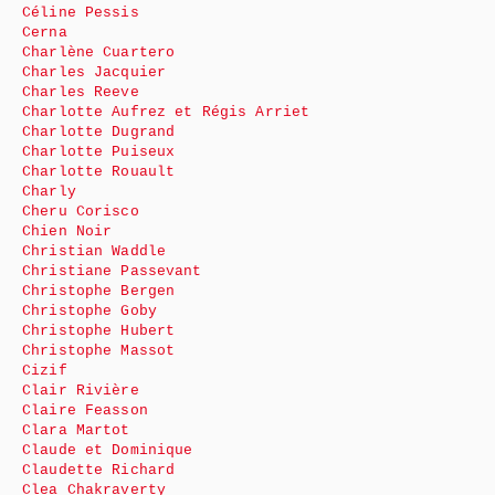
Céline Pessis
Cerna
Charlène Cuartero
Charles Jacquier
Charles Reeve
Charlotte Aufrez et Régis Arriet
Charlotte Dugrand
Charlotte Puiseux
Charlotte Rouault
Charly
Cheru Corisco
Chien Noir
Christian Waddle
Christiane Passevant
Christophe Bergen
Christophe Goby
Christophe Hubert
Christophe Massot
Cizif
Clair Rivière
Claire Feasson
Clara Martot
Claude et Dominique
Claudette Richard
Clea Chakraverty