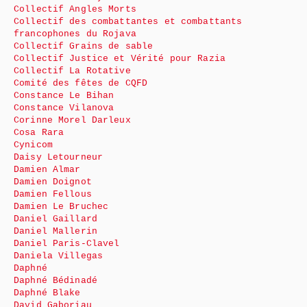
Collectif Angles Morts
Collectif des combattantes et combattants
francophones du Rojava
Collectif Grains de sable
Collectif Justice et Vérité pour Razia
Collectif La Rotative
Comité des fêtes de CQFD
Constance Le Bihan
Constance Vilanova
Corinne Morel Darleux
Cosa Rara
Cynicom
Daisy Letourneur
Damien Almar
Damien Doignot
Damien Fellous
Damien Le Bruchec
Daniel Gaillard
Daniel Mallerin
Daniel Paris-Clavel
Daniela Villegas
Daphné
Daphné Bédinadé
Daphné Blake
David Gaboriau