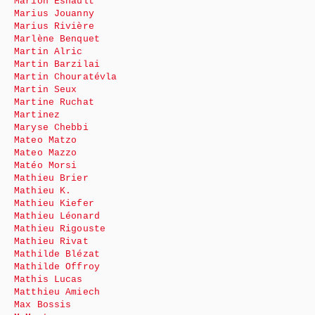
Marion Esnault
Marius Jouanny
Marius Rivière
Marlène Benquet
Martin Alric
Martin Barzilai
Martin Chouratévla
Martin Seux
Martine Ruchat
Martinez
Maryse Chebbi
Mateo Matzo
Mateo Mazzo
Matéo Morsi
Mathieu Brier
Mathieu K.
Mathieu Kiefer
Mathieu Léonard
Mathieu Rigouste
Mathieu Rivat
Mathilde Blézat
Mathilde Offroy
Mathis Lucas
Matthieu Amiech
Max Bossis