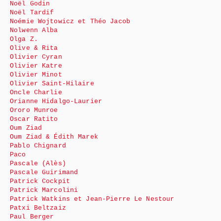
Noël Godin
Noël Tardif
Noémie Wojtowicz et Théo Jacob
Nolwenn Alba
Olga Z.
Olive & Rita
Olivier Cyran
Olivier Katre
Olivier Minot
Olivier Saint-Hilaire
Oncle Charlie
Orianne Hidalgo-Laurier
Ororo Munroe
Oscar Ratito
Oum Ziad
Oum Ziad & Édith Marek
Pablo Chignard
Paco
Pascale (Alès)
Pascale Guirimand
Patrick Cockpit
Patrick Marcolini
Patrick Watkins et Jean-Pierre Le Nestour
Patxi Beltzaiz
Paul Berger