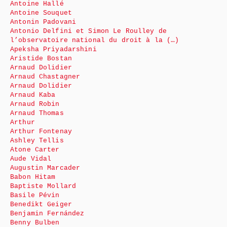
Antoine Hallé
Antoine Souquet
Antonin Padovani
Antonio Delfini et Simon Le Roulley de
l’observatoire national du droit à la (…)
Apeksha Priyadarshini
Aristide Bostan
Arnaud Dolidier
Arnaud Chastagner
Arnaud Dolidier
Arnaud Kaba
Arnaud Robin
Arnaud Thomas
Arthur
Arthur Fontenay
Ashley Tellis
Atone Carter
Aude Vidal
Augustin Marcader
Babon Hitam
Baptiste Mollard
Basile Pévin
Benedikt Geiger
Benjamin Fernández
Benny Bulben