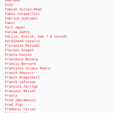
Embrene.
Evîn
Fabien Sultan-Khan
Fabio Cerquellini
Fabrice Andreani
Fakir
Fall Amzer
Fatima Zahra
Fécile, Kostik, Seb 7 & Vanush
Ferdinand Cazalis
Florencia Mazzadi
Florent Gouget
France Fanion
Francesco Nocera
Francis Bernard
Francisco Colaço Pedro
Franck Dépretz
Franck Dragonetti
Franck Lafossas
François Jarrige
François Maliet
Frantz
Fred (Bordeaux)
Fred Alpi
Frédéric Ciriez