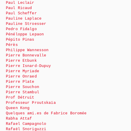
Paul Leclair
Paul Ricaud
Paul Scheffer
Pauline Laplace
Pauline Stroesser
Pedro Fidalgo
Pénéloppe Lepaon
Pépito Pinas
Pérès
Philippe Wannesson
Pierre Bonnevalle
Pierre Etbunk
Pierre Isnard-Dupuy
Pierre Myriade
Pierre Onraed
Pierre Plate
Pierre Souchon
Pierre Stambul
Prof Détruit
Professeur Proutskaïa
Queen Kong
Quelques ami.es de Fabrice Boromée
Rabha Attaf
Rafael Campagnolo
Rafaël Snoriguzzi