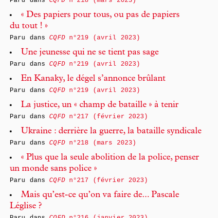
Paru dans
CQFD
n°218 (mars 2023)
« Des papiers pour tous, ou pas de papiers
du tout ! »
Paru dans
CQFD
n°219 (avril 2023)
Une jeunesse qui ne se tient pas sage
Paru dans
CQFD
n°219 (avril 2023)
En Kanaky, le dégel s’annonce brûlant
Paru dans
CQFD
n°219 (avril 2023)
La justice, un « champ de bataille » à tenir
Paru dans
CQFD
n°217 (février 2023)
Ukraine : derrière la guerre, la bataille syndicale
Paru dans
CQFD
n°218 (mars 2023)
« Plus que la seule abolition de la police, penser
un monde sans police »
Paru dans
CQFD
n°217 (février 2023)
Mais qu’est-ce qu’on va faire de... Pascale
Léglise ?
Paru dans
CQFD
n°216 (janvier 2023)