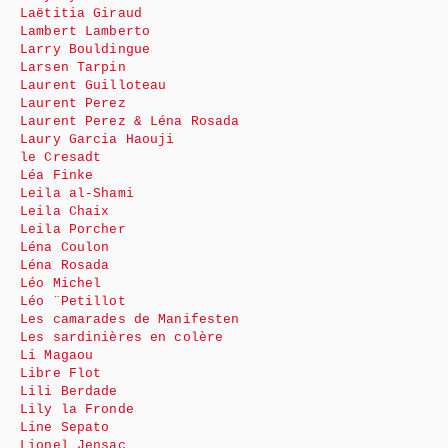
Laëtitia Giraud
Lambert Lamberto
Larry Bouldingue
Larsen Tarpin
Laurent Guilloteau
Laurent Perez
Laurent Perez & Léna Rosada
Laury Garcia Haouji
le Cresadt
Léa Finke
Leila al-Shami
Leila Chaix
Leila Porcher
Léna Coulon
Léna Rosada
Léo Michel
Léo ¨Petillot
Les camarades de Manifesten
Les sardinières en colère
Li Magaou
Libre Flot
Lili Berdade
Lily la Fronde
Line Sepato
Lionel Jensac