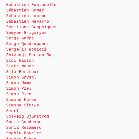
Sébastien Fontenelle
Sébastien Homer
Sébastien Lourme
Sébastien Navarro
Séditions Graphiques
Semyon Grigoryev
Serge André
Serge Quadrupanni
Serge(ï) Bonicci
Shivangi Mariam Raj
Sidi Gaston
Siete Nubes
Sila Bératour
Simon Grysol
Simon Hamy
Simon Piel
Simon Rico
Simone Fumée
Simone Sittwe
Smerf
Solveig Bjurström
Sonia Condesse
Sonia Retamero
Sophie Bourlet
Sophie Divry