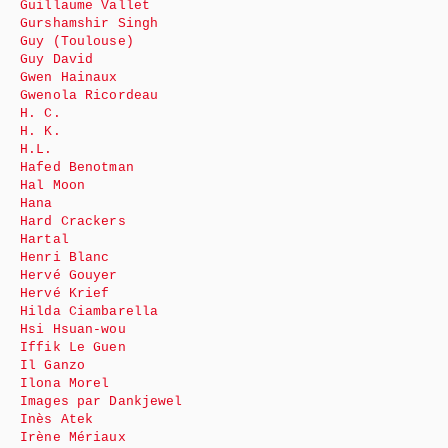
Guillaume Vallet
Gurshamshir Singh
Guy (Toulouse)
Guy David
Gwen Hainaux
Gwenola Ricordeau
H. C.
H. K.
H.L.
Hafed Benotman
Hal Moon
Hana
Hard Crackers
Hartal
Henri Blanc
Hervé Gouyer
Hervé Krief
Hilda Ciambarella
Hsi Hsuan-wou
Iffik Le Guen
Il Ganzo
Ilona Morel
Images par Dankjewel
Inès Atek
Irène Mériaux