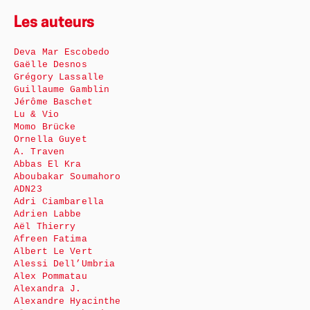
Les auteurs
Deva Mar Escobedo
Gaëlle Desnos
Grégory Lassalle
Guillaume Gamblin
Jérôme Baschet
Lu & Vio
Momo Brücke
Ornella Guyet
A. Traven
Abbas El Kra
Aboubakar Soumahoro
ADN23
Adri Ciambarella
Adrien Labbe
Aël Thierry
Afreen Fatima
Albert Le Vert
Alessi Dell’Umbria
Alex Pommatau
Alexandra J.
Alexandre Hyacinthe