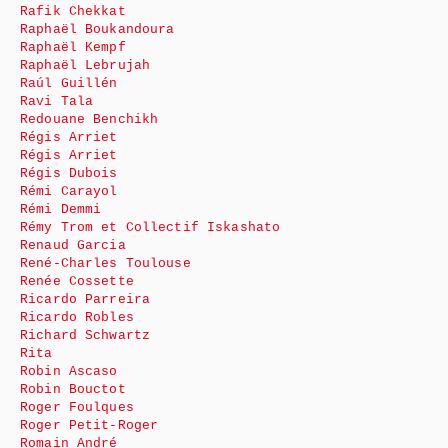
Rafik Chekkat
Raphaël Boukandoura
Raphaël Kempf
Raphaël Lebrujah
Raúl Guillén
Ravi Tala
Redouane Benchikh
Régis Arriet
Régis Arriet
Régis Dubois
Rémi Carayol
Rémi Demmi
Rémy Trom et Collectif Iskashato
Renaud Garcia
René-Charles Toulouse
Renée Cossette
Ricardo Parreira
Ricardo Robles
Richard Schwartz
Rita
Robin Ascaso
Robin Bouctot
Roger Foulques
Roger Petit-Roger
Romain André