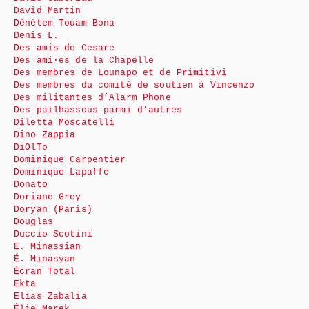
David Martin
Dénètem Touam Bona
Denis L.
Des amis de Cesare
Des ami·es de la Chapelle
Des membres de Lounapo et de Primitivi
Des membres du comité de soutien à Vincenzo
Des militantes d’Alarm Phone
Des pailhassous parmi d’autres
Diletta Moscatelli
Dino Zappia
DiOlTo
Dominique Carpentier
Dominique Lapaffe
Donato
Doriane Grey
Doryan (Paris)
Douglas
Duccio Scotini
E. Minassian
É. Minasyan
Écran Total
Ekta
Elias Zabalia
Élie Marek