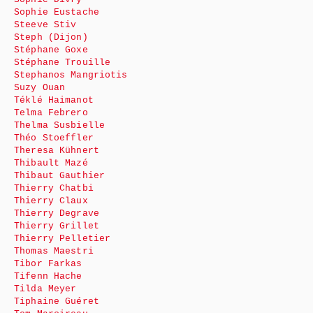
Sophie Eustache
Steeve Stiv
Steph (Dijon)
Stéphane Goxe
Stéphane Trouille
Stephanos Mangriotis
Suzy Ouan
Téklé Haimanot
Telma Febrero
Thelma Susbielle
Théo Stoeffler
Theresa Kühnert
Thibault Mazé
Thibaut Gauthier
Thierry Chatbi
Thierry Claux
Thierry Degrave
Thierry Grillet
Thierry Pelletier
Thomas Maestri
Tibor Farkas
Tifenn Hache
Tilda Meyer
Tiphaine Guéret