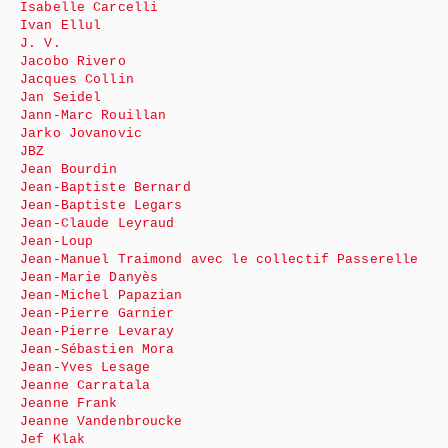
Isabelle Carcelli
Ivan Ellul
J. V.
Jacobo Rivero
Jacques Collin
Jan Seidel
Jann-Marc Rouillan
Jarko Jovanovic
JBZ
Jean Bourdin
Jean-Baptiste Bernard
Jean-Baptiste Legars
Jean-Claude Leyraud
Jean-Loup
Jean-Manuel Traimond avec le collectif Passerelle
Jean-Marie Danyès
Jean-Michel Papazian
Jean-Pierre Garnier
Jean-Pierre Levaray
Jean-Sébastien Mora
Jean-Yves Lesage
Jeanne Carratala
Jeanne Frank
Jeanne Vandenbroucke
Jef Klak