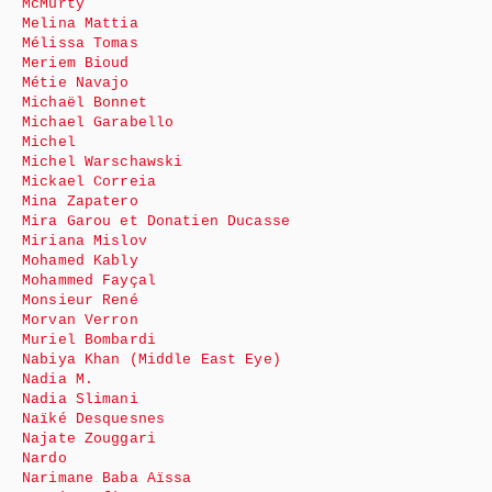
McMurty
Melina Mattia
Mélissa Tomas
Meriem Bioud
Métie Navajo
Michaël Bonnet
Michael Garabello
Michel
Michel Warschawski
Mickael Correia
Mina Zapatero
Mira Garou et Donatien Ducasse
Miriana Mislov
Mohamed Kably
Mohammed Fayçal
Monsieur René
Morvan Verron
Muriel Bombardi
Nabiya Khan (Middle East Eye)
Nadia M.
Nadia Slimani
Naïké Desquesnes
Najate Zouggari
Nardo
Narimane Baba Aïssa