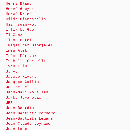
Henri Blanc
Hervé Gouyer
Hervé Krief
Hilda Ciambarella
Hsi Hsuan-wou
Iffik Le Guen
Il Ganzo
Ilona Morel
Images par Dankjewel
Inès Atek
Irène Mériaux
Isabelle Carcelli
Ivan Ellul
J. V.
Jacobo Rivero
Jacques Collin
Jan Seidel
Jann-Marc Rouillan
Jarko Jovanovic
JBZ
Jean Bourdin
Jean-Baptiste Bernard
Jean-Baptiste Legars
Jean-Claude Leyraud
Jean-Loup