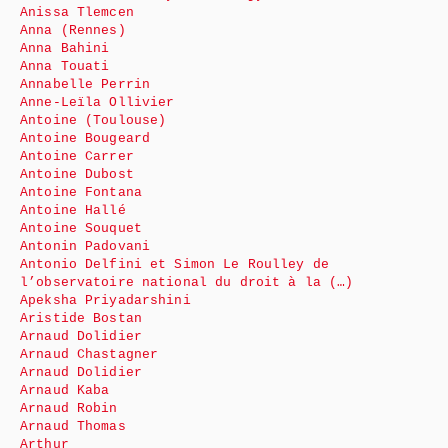
Anissa Tlemcen
Anna (Rennes)
Anna Bahini
Anna Touati
Annabelle Perrin
Anne-Leïla Ollivier
Antoine (Toulouse)
Antoine Bougeard
Antoine Carrer
Antoine Dubost
Antoine Fontana
Antoine Hallé
Antoine Souquet
Antonin Padovani
Antonio Delfini et Simon Le Roulley de
l’observatoire national du droit à la (…)
Apeksha Priyadarshini
Aristide Bostan
Arnaud Dolidier
Arnaud Chastagner
Arnaud Dolidier
Arnaud Kaba
Arnaud Robin
Arnaud Thomas
Arthur