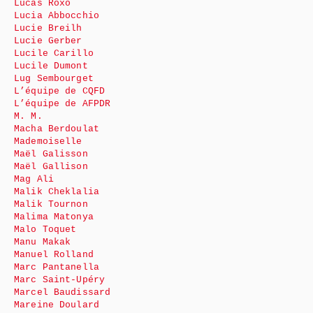
Lucas Roxo
Lucia Abbocchio
Lucie Breilh
Lucie Gerber
Lucile Carillo
Lucile Dumont
Lug Sembourget
L’équipe de CQFD
L’équipe de AFPDR
M. M.
Macha Berdoulat
Mademoiselle
Maël Galisson
Maël Gallison
Mag Ali
Malik Cheklalia
Malik Tournon
Malima Matonya
Malo Toquet
Manu Makak
Manuel Rolland
Marc Pantanella
Marc Saint-Upéry
Marcel Baudissard
Mareine Doulard