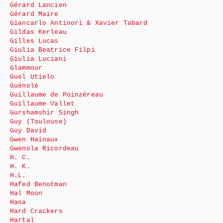
Gérard Lancien
Gérard Maire
Giancarlo Antinori & Xavier Tabard
Gildas Kerleau
Gilles Lucas
Giulia Beatrice Filpi
Giulia Luciani
Glammour
Guel Utielo
Guénolé
Guillaume de Poinzéreau
Guillaume Vallet
Gurshamshir Singh
Guy (Toulouse)
Guy David
Gwen Hainaux
Gwenola Ricordeau
H. C.
H. K.
H.L.
Hafed Benotman
Hal Moon
Hana
Hard Crackers
Hartal