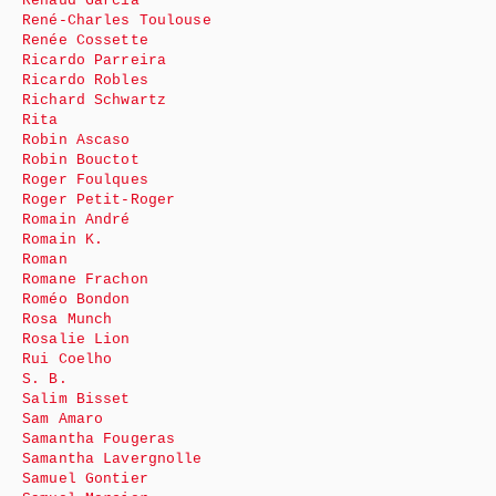
Renaud Garcia
René-Charles Toulouse
Renée Cossette
Ricardo Parreira
Ricardo Robles
Richard Schwartz
Rita
Robin Ascaso
Robin Bouctot
Roger Foulques
Roger Petit-Roger
Romain André
Romain K.
Roman
Romane Frachon
Roméo Bondon
Rosa Munch
Rosalie Lion
Rui Coelho
S. B.
Salim Bisset
Sam Amaro
Samantha Fougeras
Samantha Lavergnolle
Samuel Gontier