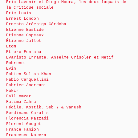
Éric Lavenir et Diogo Moura, les deux laquais de
la critique sociale
Eric Louis
Ernest London
Ernesto Aréchiga Córdoba
Etienne Bastide
Étienne Copeaux
Étienne Jallot
Etom
Ettore Fontana
Evaristo Errante, Anselme Grisoler et Metif
Embrene.
Evîn
Fabien Sultan-Khan
Fabio Cerquellini
Fabrice Andreani
Fakir
Fall Amzer
Fatima Zahra
Fécile, Kostik, Seb 7 & Vanush
Ferdinand Cazalis
Florencia Mazzadi
Florent Gouget
France Fanion
Francesco Nocera