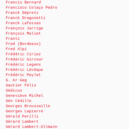
Francis Bernard
Francisco Colaço Pedro
Franck Dépretz
Franck Dragonetti
Franck Lafossas
François Jarrige
François Maliet
Frantz
Fred (Bordeaux)
Fred Alpi
Frédéric Ciriez
Frédéric Gircour
Frédéric Legens
Frédéric Lévêque
Frédéric Peylet
G. Ar Gag
Gautier Félix
Gédicus
Geneviève Michel
Géo Cédille
Georges Broussaille
Georges Lapierre
Gérald Perilli
Gérard Lambert
Gérard Lambert-Ullmann