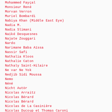
Mohammed Fayçal
Monsieur René
Morvan Verron
Muriel Bombardi
Nabiya Khan (Middle East Eye)
Nadia M.
Nadia Slimani
Naïké Desquesnes
Najate Zouggari
Nardo
Narimane Baba Aïssa
Nassir Safi
Nathalia Kloos
Nathalie Caton
Nathaly Saint-Hilaire
Ne var Ne Yok
Nedjib Sidi Moussa
Nemo
Néné
Nicht Autör
Nicolas Arraitz
Nicolas Bérard
Nicolas Bérard
Nicolas de La Casinière
Nicolas Ducoup et Thomas Caroni