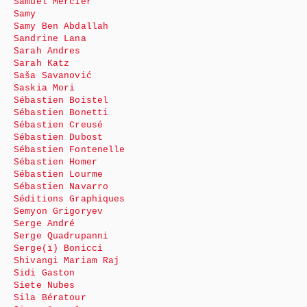
Samuel Mercier
Samy
Samy Ben Abdallah
Sandrine Lana
Sarah Andres
Sarah Katz
Saša Savanović
Saskia Mori
Sébastien Boistel
Sébastien Bonetti
Sébastien Creusé
Sébastien Dubost
Sébastien Fontenelle
Sébastien Homer
Sébastien Lourme
Sébastien Navarro
Séditions Graphiques
Semyon Grigoryev
Serge André
Serge Quadrupanni
Serge(ï) Bonicci
Shivangi Mariam Raj
Sidi Gaston
Siete Nubes
Sila Bératour