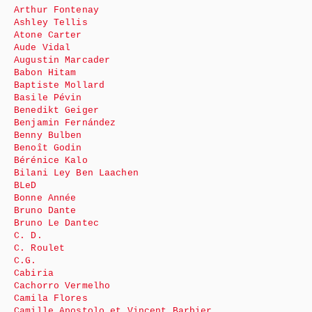
Arthur Fontenay
Ashley Tellis
Atone Carter
Aude Vidal
Augustin Marcader
Babon Hitam
Baptiste Mollard
Basile Pévin
Benedikt Geiger
Benjamin Fernández
Benny Bulben
Benoît Godin
Bérénice Kalo
Bilani Ley Ben Laachen
BLeD
Bonne Année
Bruno Dante
Bruno Le Dantec
C. D.
C. Roulet
C.G.
Cabiria
Cachorro Vermelho
Camila Flores
Camille Apostolo et Vincent Barbier