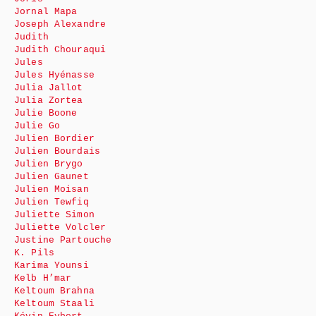
Jornal Mapa
Joseph Alexandre
Judith
Judith Chouraqui
Jules
Jules Hyénasse
Julia Jallot
Julia Zortea
Julie Boone
Julie Go
Julien Bordier
Julien Bourdais
Julien Brygo
Julien Gaunet
Julien Moisan
Julien Tewfiq
Juliette Simon
Juliette Volcler
Justine Partouche
K. Pils
Karima Younsi
Kelb H’mar
Keltoum Brahna
Keltoum Staali