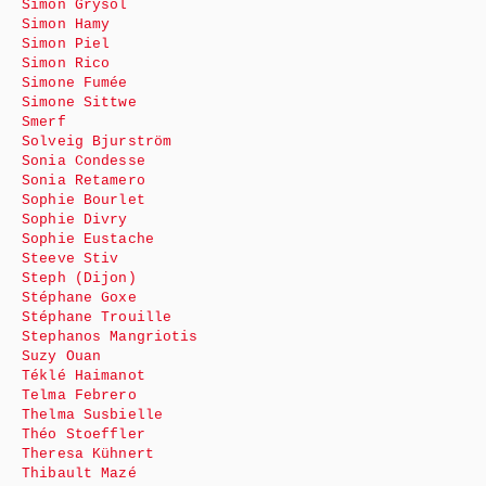
Simon Grysol
Simon Hamy
Simon Piel
Simon Rico
Simone Fumée
Simone Sittwe
Smerf
Solveig Bjurström
Sonia Condesse
Sonia Retamero
Sophie Bourlet
Sophie Divry
Sophie Eustache
Steeve Stiv
Steph (Dijon)
Stéphane Goxe
Stéphane Trouille
Stephanos Mangriotis
Suzy Ouan
Téklé Haimanot
Telma Febrero
Thelma Susbielle
Théo Stoeffler
Theresa Kühnert
Thibault Mazé