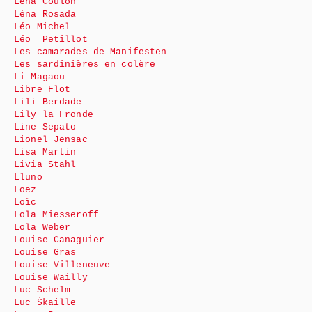
Léna Coulon
Léna Rosada
Léo Michel
Léo ¨Petillot
Les camarades de Manifesten
Les sardinières en colère
Li Magaou
Libre Flot
Lili Berdade
Lily la Fronde
Line Sepato
Lionel Jensac
Lisa Martin
Livia Stahl
Lluno
Loez
Loïc
Lola Miesseroff
Lola Weber
Louise Canaguier
Louise Gras
Louise Villeneuve
Louise Wailly
Luc Schelm
Luc Śkaille