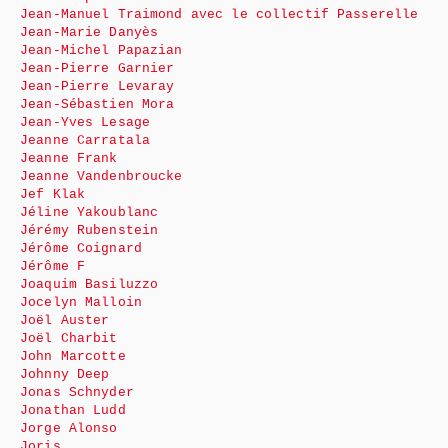
Jean-Manuel Traimond avec le collectif Passerelle
Jean-Marie Danyès
Jean-Michel Papazian
Jean-Pierre Garnier
Jean-Pierre Levaray
Jean-Sébastien Mora
Jean-Yves Lesage
Jeanne Carratala
Jeanne Frank
Jeanne Vandenbroucke
Jef Klak
Jéline Yakoublanc
Jérémy Rubenstein
Jérôme Coignard
Jérôme F
Joaquim Basiluzzo
Jocelyn Malloin
Joël Auster
Joël Charbit
John Marcotte
Johnny Deep
Jonas Schnyder
Jonathan Ludd
Jorge Alonso
Joris