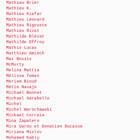
Mathieu Brier
Mathieu K.
Mathieu Kiefer
Mathieu Léonard
Mathieu Rigouste
Mathieu Rivat
Mathilde Blézat
Mathilde Offroy
Mathis Lucas
Matthieu Amiech
Max Bossis
McMurty
Melina Mattia
Mélissa Tomas
Meriem Bioud
Métie Navajo
Michaël Bonnet
Michael Garabello
Michel
Michel Warschawski
Mickael Correia
Mina Zapatero
Mira Garou et Donatien Ducasse
Miriana Mislov
Mohamed Kably