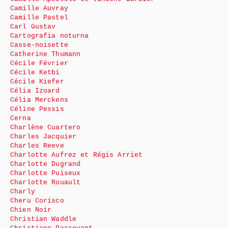
Camille Auvray
Camille Pastel
Carl Gustav
Cartografia noturna
Casse-noisette
Catherine Thumann
Cécile Février
Cécile Ketbi
Cécile Kiefer
Célia Izoard
Célia Merckens
Céline Pessis
Cerna
Charlène Cuartero
Charles Jacquier
Charles Reeve
Charlotte Aufrez et Régis Arriet
Charlotte Dugrand
Charlotte Puiseux
Charlotte Rouault
Charly
Cheru Corisco
Chien Noir
Christian Waddle