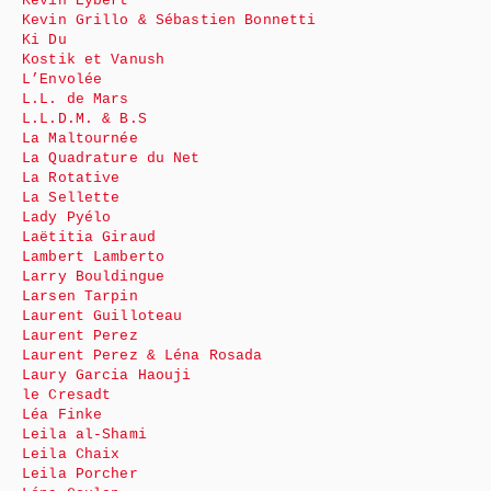
Kévin Eybert
Kevin Grillo & Sébastien Bonnetti
Ki Du
Kostik et Vanush
L’Envolée
L.L. de Mars
L.L.D.M. & B.S
La Maltournée
La Quadrature du Net
La Rotative
La Sellette
Lady Pyélo
Laëtitia Giraud
Lambert Lamberto
Larry Bouldingue
Larsen Tarpin
Laurent Guilloteau
Laurent Perez
Laurent Perez & Léna Rosada
Laury Garcia Haouji
le Cresadt
Léa Finke
Leila al-Shami
Leila Chaix
Leila Porcher