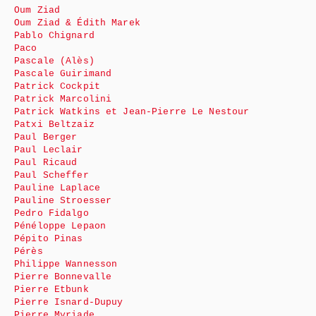
Oum Ziad
Oum Ziad & Édith Marek
Pablo Chignard
Paco
Pascale (Alès)
Pascale Guirimand
Patrick Cockpit
Patrick Marcolini
Patrick Watkins et Jean-Pierre Le Nestour
Patxi Beltzaiz
Paul Berger
Paul Leclair
Paul Ricaud
Paul Scheffer
Pauline Laplace
Pauline Stroesser
Pedro Fidalgo
Pénéloppe Lepaon
Pépito Pinas
Pérès
Philippe Wannesson
Pierre Bonnevalle
Pierre Etbunk
Pierre Isnard-Dupuy
Pierre Myriade