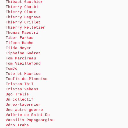
Thibaut Gauthier
Thierry Chatbi
Thierry Claux
Thierry Degrave
Thierry Grillet
Thierry Pelletier
Thomas Maestri
Tibor Farkas
Tifenn Hache
Tilda Meyer
Tiphaine Guéret
Tom Marcireau
Tom Vieillefond
TomJo
Toto et Maurice
Toufik-de-Planoise
Tristan Thil
Tristan Vebens
Ugo Trelis
Un collectif
Un ex-tavernier
Une autre guerre
Valérie de Saint-Do
Vassilis Papageorgiou
Véro Traba