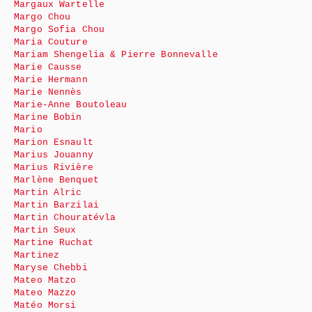
Margaux Wartelle
Margo Chou
Margo Sofia Chou
Maria Couture
Mariam Shengelia & Pierre Bonnevalle
Marie Causse
Marie Hermann
Marie Nennès
Marie-Anne Boutoleau
Marine Bobin
Mario
Marion Esnault
Marius Jouanny
Marius Rivière
Marlène Benquet
Martin Alric
Martin Barzilai
Martin Chouratévla
Martin Seux
Martine Ruchat
Martinez
Maryse Chebbi
Mateo Matzo
Mateo Mazzo
Matéo Morsi