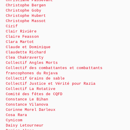
Christiane Passevant
Christophe Bergen
Christophe Goby
Christophe Hubert
Christophe Massot
Cizif
Clair Rivière
Claire Feasson
Clara Martot
Claude et Dominique
Claudette Richard
Clea Chakraverty
Collectif Angles Morts
Collectif des combattantes et combattants
francophones du Rojava
Collectif Grains de sable
Collectif Justice et Vérité pour Razia
Collectif La Rotative
Comité des fêtes de CQFD
Constance Le Bihan
Constance Vilanova
Corinne Morel Darleux
Cosa Rara
Cynicom
Daisy Letourneur