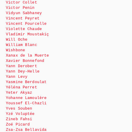
Victor Collet
Victor Penin
Vidyun Sabhaney
Vincent Peyret
Vincent Pourcelle
Violette Chaude
Vladimir Moustakiç
Will Oche
William Blanc
Wishbone
Xanax de la Muerte
Xavier Bonnefond
Yann Derobert
Yann Dey-Helle
Yann Levy
Yasmine Berdoulat
Yéléna Perret
Yeter Akyaz
Yohanne Lamoulère
Youssef El-Chazli
Yves Souben
Yzé Voluptée
Zineb Fahsi
Zoé Picard
Zsa-Zsa Bellavida