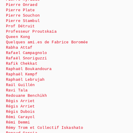
Pierre Onraed
Pierre Plate
Pierre Souchon
Pierre Stambul
Prof Détruit
Professeur Proutskaïa
Queen Kong
Quelques ami.es de Fabrice Boromée
Rabha Attaf
Rafael Campagnolo
Rafaël Snoriguzzi
Rafik Chekkat
Raphaël Boukandoura
Raphaël Kempf
Raphaël Lebrujah
Raúl Guillén
Ravi Tala
Redouane Benchikh
Régis Arriet
Régis Arriet
Régis Dubois
Rémi Carayol
Rémi Demmi
Rémy Trom et Collectif Iskashato