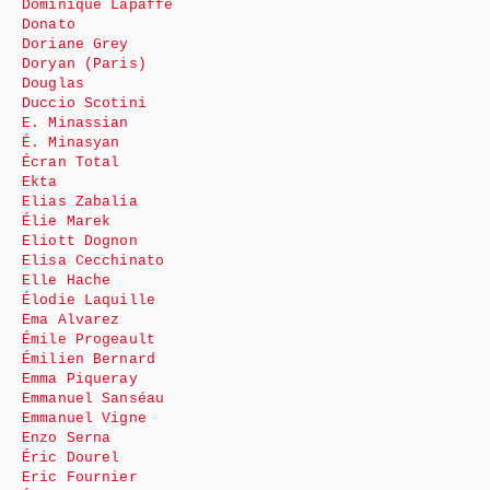
Dominique Lapaffe
Donato
Doriane Grey
Doryan (Paris)
Douglas
Duccio Scotini
E. Minassian
É. Minasyan
Écran Total
Ekta
Elias Zabalia
Élie Marek
Eliott Dognon
Elisa Cecchinato
Elle Hache
Élodie Laquille
Ema Alvarez
Émile Progeault
Émilien Bernard
Emma Piqueray
Emmanuel Sanséau
Emmanuel Vigne
Enzo Serna
Éric Dourel
Eric Fournier