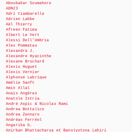
Aboubakar Soumahoro
ADN23
Adri Ciambarella
Adrien Labbe
Aël Thierry
Afreen Fatima
Albert Le Vert
Alessi Dell’Umbria
Alex Pommatau
Alexandra J.
Alexandre Hyacinthe
Alexane Brochard
Alexis Huguet
Alexis Vernier
Alphonse Labrique
Amélie Sanft
Amin Allal
Anaïs Angéras
Anatole Istria
André Aspic & Nicolas Rami
Andrea Bottalico
Andrea Zennaro
Andréas Ferréol
Angarika G.
Anirban Bhattacharya et Banojyotsna Lahiri