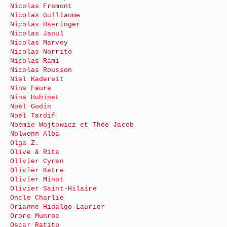
Nicolas Framont
Nicolas Guillaume
Nicolas Haeringer
Nicolas Jaoul
Nicolas Marvey
Nicolas Norrito
Nicolas Rami
Nicolas Rousson
Niel Kadereit
Nina Faure
Nina Hubinet
Noël Godin
Noël Tardif
Noémie Wojtowicz et Théo Jacob
Nolwenn Alba
Olga Z.
Olive & Rita
Olivier Cyran
Olivier Katre
Olivier Minot
Olivier Saint-Hilaire
Oncle Charlie
Orianne Hidalgo-Laurier
Ororo Munroe
Oscar Ratito