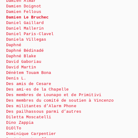
Damien Almar
Damien Doignot
Damien Fellous
Damien Le Bruchec
Daniel Gaillard
Daniel Mallerin
Daniel Paris-Clavel
Daniela Villegas
Daphné
Daphné Bédinadé
Daphné Blake
David Gaboriau
David Martin
Dénètem Touam Bona
Denis L.
Des amis de Cesare
Des ami·es de la Chapelle
Des membres de Lounapo et de Primitivi
Des membres du comité de soutien à Vincenzo
Des militantes d’Alarm Phone
Des pailhassous parmi d’autres
Diletta Moscatelli
Dino Zappia
DiOlTo
Dominique Carpentier