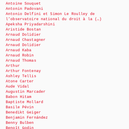
Antoine Souquet
Antonin Padovani
Antonio Delfini et Simon Le Roulley de
l’observatoire national du droit à la (…)
Apeksha Priyadarshini
Aristide Bostan
Arnaud Dolidier
Arnaud Chastagner
Arnaud Dolidier
Arnaud Kaba
Arnaud Robin
Arnaud Thomas
Arthur
Arthur Fontenay
Ashley Tellis
Atone Carter
Aude Vidal
Augustin Marcader
Babon Hitam
Baptiste Mollard
Basile Pévin
Benedikt Geiger
Benjamin Fernández
Benny Bulben
Benoît Godin