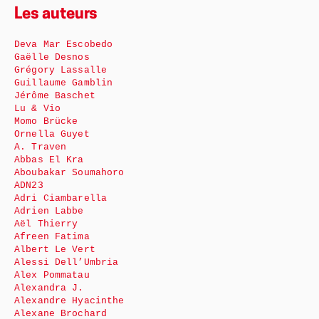
Les auteurs
Deva Mar Escobedo
Gaëlle Desnos
Grégory Lassalle
Guillaume Gamblin
Jérôme Baschet
Lu & Vio
Momo Brücke
Ornella Guyet
A. Traven
Abbas El Kra
Aboubakar Soumahoro
ADN23
Adri Ciambarella
Adrien Labbe
Aël Thierry
Afreen Fatima
Albert Le Vert
Alessi Dell’Umbria
Alex Pommatau
Alexandra J.
Alexandre Hyacinthe
Alexane Brochard