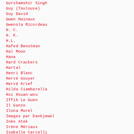
Gurshamshir Singh
Guy (Toulouse)
Guy David
Gwen Hainaux
Gwenola Ricordeau
H. C.
H. K.
H.L.
Hafed Benotman
Hal Moon
Hana
Hard Crackers
Hartal
Henri Blanc
Hervé Gouyer
Hervé Krief
Hilda Ciambarella
Hsi Hsuan-wou
Iffik Le Guen
Il Ganzo
Ilona Morel
Images par Dankjewel
Inès Atek
Irène Mériaux
Isabelle Carcelli