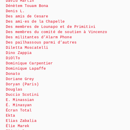
David Martin
Dénètem Touam Bona
Denis L.
Des amis de Cesare
Des ami·es de la Chapelle
Des membres de Lounapo et de Primitivi
Des membres du comité de soutien à Vincenzo
Des militantes d’Alarm Phone
Des pailhassous parmi d’autres
Diletta Moscatelli
Dino Zappia
DiOlTo
Dominique Carpentier
Dominique Lapaffe
Donato
Doriane Grey
Doryan (Paris)
Douglas
Duccio Scotini
E. Minassian
É. Minasyan
Écran Total
Ekta
Elias Zabalia
Élie Marek