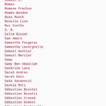
Romain K.
Roman
Romane Frachon
Roméo Bondon
Rosa Munch
Rosalie Lion
Rui Coelho
S. B.
Salim Bisset
Sam Amaro
Samantha Fougeras
Samantha Lavergnolle
Samuel Gontier
Samuel Mercier
Samy
Samy Ben Abdallah
Sandrine Lana
Sarah Andres
Sarah Katz
Saša Savanović
Saskia Mori
Sébastien Boistel
Sébastien Bonetti
Sébastien Creusé
Sébastien Dubost