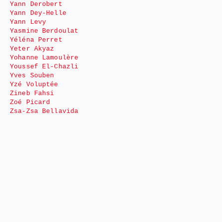
Yann Derobert
Yann Dey-Helle
Yann Levy
Yasmine Berdoulat
Yéléna Perret
Yeter Akyaz
Yohanne Lamoulère
Youssef El-Chazli
Yves Souben
Yzé Voluptée
Zineb Fahsi
Zoé Picard
Zsa-Zsa Bellavida