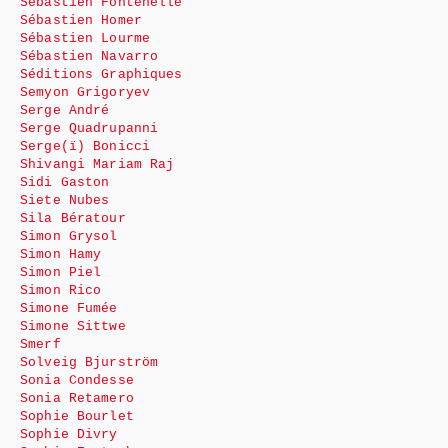
Sébastien Fontenelle
Sébastien Homer
Sébastien Lourme
Sébastien Navarro
Séditions Graphiques
Semyon Grigoryev
Serge André
Serge Quadrupanni
Serge(ï) Bonicci
Shivangi Mariam Raj
Sidi Gaston
Siete Nubes
Sila Bératour
Simon Grysol
Simon Hamy
Simon Piel
Simon Rico
Simone Fumée
Simone Sittwe
Smerf
Solveig Bjurström
Sonia Condesse
Sonia Retamero
Sophie Bourlet
Sophie Divry