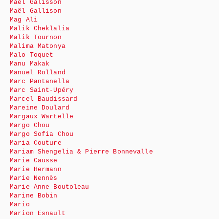
Maël Galisson
Maël Gallison
Mag Ali
Malik Cheklalia
Malik Tournon
Malima Matonya
Malo Toquet
Manu Makak
Manuel Rolland
Marc Pantanella
Marc Saint-Upéry
Marcel Baudissard
Mareine Doulard
Margaux Wartelle
Margo Chou
Margo Sofia Chou
Maria Couture
Mariam Shengelia & Pierre Bonnevalle
Marie Causse
Marie Hermann
Marie Nennès
Marie-Anne Boutoleau
Marine Bobin
Mario
Marion Esnault