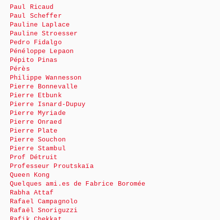
Paul Ricaud
Paul Scheffer
Pauline Laplace
Pauline Stroesser
Pedro Fidalgo
Pénéloppe Lepaon
Pépito Pinas
Pérès
Philippe Wannesson
Pierre Bonnevalle
Pierre Etbunk
Pierre Isnard-Dupuy
Pierre Myriade
Pierre Onraed
Pierre Plate
Pierre Souchon
Pierre Stambul
Prof Détruit
Professeur Proutskaïa
Queen Kong
Quelques ami.es de Fabrice Boromée
Rabha Attaf
Rafael Campagnolo
Rafaël Snoriguzzi
Rafik Chekkat