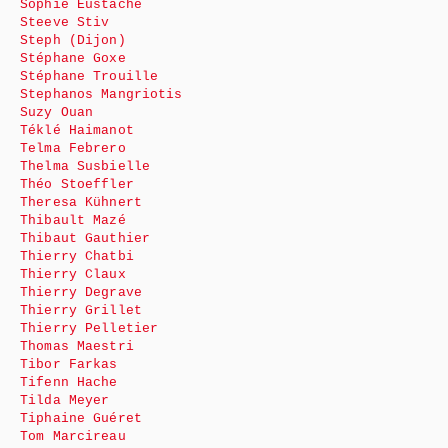
Sophie Eustache
Steeve Stiv
Steph (Dijon)
Stéphane Goxe
Stéphane Trouille
Stephanos Mangriotis
Suzy Ouan
Téklé Haimanot
Telma Febrero
Thelma Susbielle
Théo Stoeffler
Theresa Kühnert
Thibault Mazé
Thibaut Gauthier
Thierry Chatbi
Thierry Claux
Thierry Degrave
Thierry Grillet
Thierry Pelletier
Thomas Maestri
Tibor Farkas
Tifenn Hache
Tilda Meyer
Tiphaine Guéret
Tom Marcireau