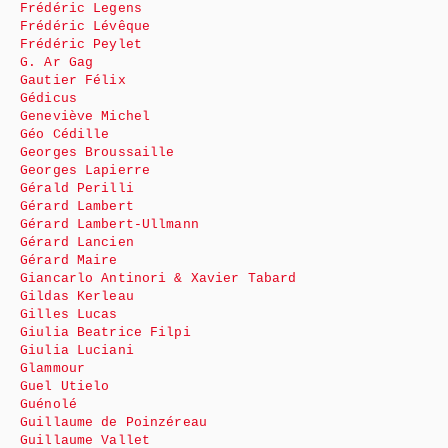
Frédéric Legens
Frédéric Lévêque
Frédéric Peylet
G. Ar Gag
Gautier Félix
Gédicus
Geneviève Michel
Géo Cédille
Georges Broussaille
Georges Lapierre
Gérald Perilli
Gérard Lambert
Gérard Lambert-Ullmann
Gérard Lancien
Gérard Maire
Giancarlo Antinori & Xavier Tabard
Gildas Kerleau
Gilles Lucas
Giulia Beatrice Filpi
Giulia Luciani
Glammour
Guel Utielo
Guénolé
Guillaume de Poinzéreau
Guillaume Vallet