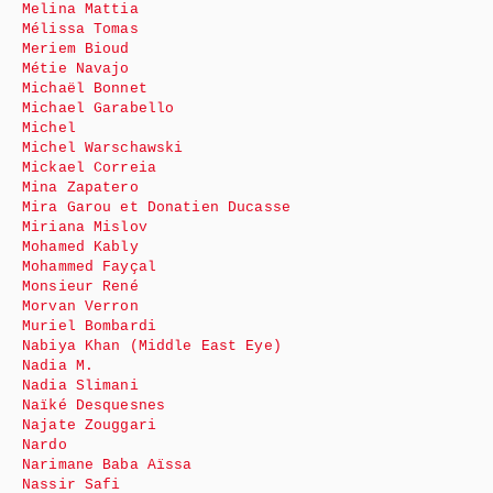
Melina Mattia
Mélissa Tomas
Meriem Bioud
Métie Navajo
Michaël Bonnet
Michael Garabello
Michel
Michel Warschawski
Mickael Correia
Mina Zapatero
Mira Garou et Donatien Ducasse
Miriana Mislov
Mohamed Kably
Mohammed Fayçal
Monsieur René
Morvan Verron
Muriel Bombardi
Nabiya Khan (Middle East Eye)
Nadia M.
Nadia Slimani
Naïké Desquesnes
Najate Zouggari
Nardo
Narimane Baba Aïssa
Nassir Safi