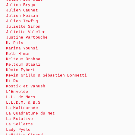
Julien Brygo
Julien Gaunet
Julien Moisan
Julien Tewfiq
Juliette Simon
Juliette Volcler
Justine Partouche
K. Pils
Karima Younsi
Kelb H’mar
Keltoum Brahna
Keltoum Staali
Kévin Eybert
Kevin Grillo & Sébastien Bonnetti
Ki Du
Kostik et Vanush
L’Envolée
L.L. de Mars
L.L.D.M. & B.S
La Maltournée
La Quadrature du Net
La Rotative
La Sellette
Lady Pyélo