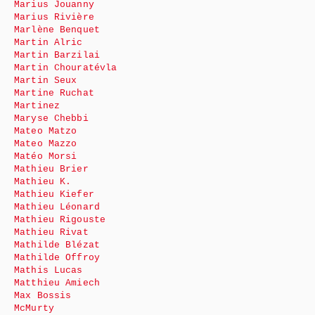
Marius Jouanny
Marius Rivière
Marlène Benquet
Martin Alric
Martin Barzilai
Martin Chouratévla
Martin Seux
Martine Ruchat
Martinez
Maryse Chebbi
Mateo Matzo
Mateo Mazzo
Matéo Morsi
Mathieu Brier
Mathieu K.
Mathieu Kiefer
Mathieu Léonard
Mathieu Rigouste
Mathieu Rivat
Mathilde Blézat
Mathilde Offroy
Mathis Lucas
Matthieu Amiech
Max Bossis
McMurty