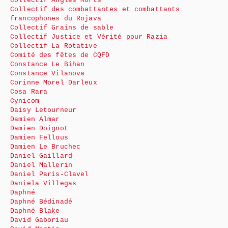
Collectif Angles Morts
Collectif des combattantes et combattants
francophones du Rojava
Collectif Grains de sable
Collectif Justice et Vérité pour Razia
Collectif La Rotative
Comité des fêtes de CQFD
Constance Le Bihan
Constance Vilanova
Corinne Morel Darleux
Cosa Rara
Cynicom
Daisy Letourneur
Damien Almar
Damien Doignot
Damien Fellous
Damien Le Bruchec
Daniel Gaillard
Daniel Mallerin
Daniel Paris-Clavel
Daniela Villegas
Daphné
Daphné Bédinadé
Daphné Blake
David Gaboriau