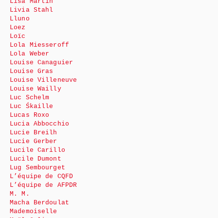
Lisa Martin
Livia Stahl
Lluno
Loez
Loïc
Lola Miesseroff
Lola Weber
Louise Canaguier
Louise Gras
Louise Villeneuve
Louise Wailly
Luc Schelm
Luc Śkaille
Lucas Roxo
Lucia Abbocchio
Lucie Breilh
Lucie Gerber
Lucile Carillo
Lucile Dumont
Lug Sembourget
L’équipe de CQFD
L’équipe de AFPDR
M. M.
Macha Berdoulat
Mademoiselle