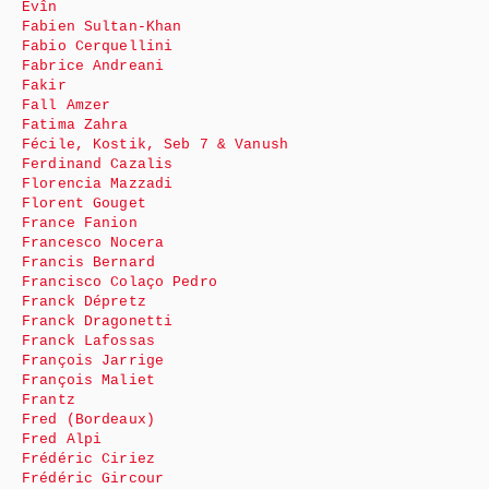
Evîn
Fabien Sultan-Khan
Fabio Cerquellini
Fabrice Andreani
Fakir
Fall Amzer
Fatima Zahra
Fécile, Kostik, Seb 7 & Vanush
Ferdinand Cazalis
Florencia Mazzadi
Florent Gouget
France Fanion
Francesco Nocera
Francis Bernard
Francisco Colaço Pedro
Franck Dépretz
Franck Dragonetti
Franck Lafossas
François Jarrige
François Maliet
Frantz
Fred (Bordeaux)
Fred Alpi
Frédéric Ciriez
Frédéric Gircour