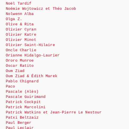
Noël Tardif
Noémie Wojtowicz et Théo Jacob
Nolwenn Alba
Olga Z.
Olive & Rita
Olivier Cyran
Olivier Katre
Olivier Minot
Olivier Saint-Hilaire
Oncle Charlie
Orianne Hidalgo-Laurier
Ororo Munroe
Oscar Ratito
Oum Ziad
Oum Ziad & Édith Marek
Pablo Chignard
Paco
Pascale (Alès)
Pascale Guirimand
Patrick Cockpit
Patrick Marcolini
Patrick Watkins et Jean-Pierre Le Nestour
Patxi Beltzaiz
Paul Berger
Paul Leclair