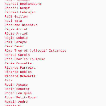
Raphaël Boukandoura
Raphaël Kempf
Raphaël Lebrujah
Raúl Guillén
Ravi Tala
Redouane Benchikh
Régis Arriet
Régis Arriet
Régis Dubois
Rémi Carayol
Rémi Demmi
Rémy Trom et Collectif Iskashato
Renaud Garcia
René-Charles Toulouse
Renée Cossette
Ricardo Parreira
Ricardo Robles
Richard Schwartz
Rita
Robin Ascaso
Robin Bouctot
Roger Foulques
Roger Petit-Roger
Romain André