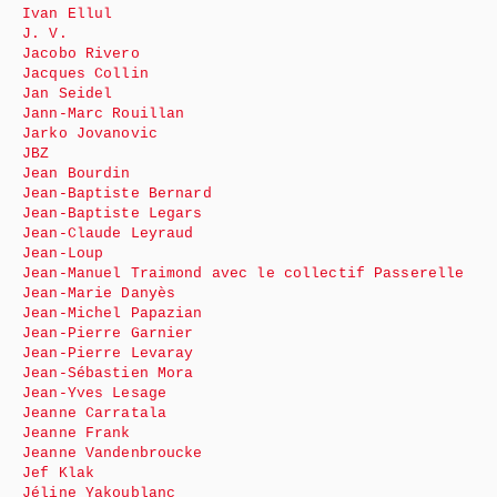
Ivan Ellul
J. V.
Jacobo Rivero
Jacques Collin
Jan Seidel
Jann-Marc Rouillan
Jarko Jovanovic
JBZ
Jean Bourdin
Jean-Baptiste Bernard
Jean-Baptiste Legars
Jean-Claude Leyraud
Jean-Loup
Jean-Manuel Traimond avec le collectif Passerelle
Jean-Marie Danyès
Jean-Michel Papazian
Jean-Pierre Garnier
Jean-Pierre Levaray
Jean-Sébastien Mora
Jean-Yves Lesage
Jeanne Carratala
Jeanne Frank
Jeanne Vandenbroucke
Jef Klak
Jéline Yakoublanc