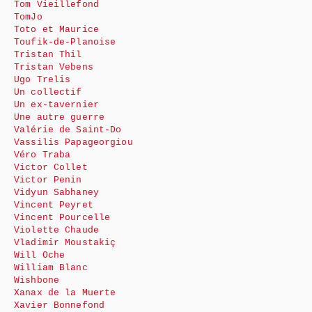
Tom Vieillefond
TomJo
Toto et Maurice
Toufik-de-Planoise
Tristan Thil
Tristan Vebens
Ugo Trelis
Un collectif
Un ex-tavernier
Une autre guerre
Valérie de Saint-Do
Vassilis Papageorgiou
Véro Traba
Victor Collet
Victor Penin
Vidyun Sabhaney
Vincent Peyret
Vincent Pourcelle
Violette Chaude
Vladimir Moustakiç
Will Oche
William Blanc
Wishbone
Xanax de la Muerte
Xavier Bonnefond