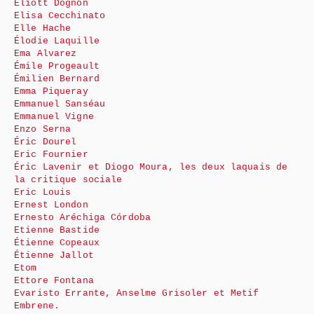
Eliott Dognon
Elisa Cecchinato
Elle Hache
Élodie Laquille
Ema Alvarez
Émile Progeault
Émilien Bernard
Emma Piqueray
Emmanuel Sanséau
Emmanuel Vigne
Enzo Serna
Éric Dourel
Eric Fournier
Éric Lavenir et Diogo Moura, les deux laquais de
la critique sociale
Eric Louis
Ernest London
Ernesto Aréchiga Córdoba
Etienne Bastide
Étienne Copeaux
Étienne Jallot
Etom
Ettore Fontana
Evaristo Errante, Anselme Grisoler et Metif
Embrene.