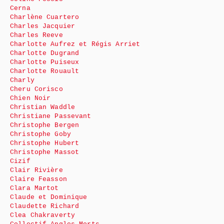
Cerna
Charlène Cuartero
Charles Jacquier
Charles Reeve
Charlotte Aufrez et Régis Arriet
Charlotte Dugrand
Charlotte Puiseux
Charlotte Rouault
Charly
Cheru Corisco
Chien Noir
Christian Waddle
Christiane Passevant
Christophe Bergen
Christophe Goby
Christophe Hubert
Christophe Massot
Cizif
Clair Rivière
Claire Feasson
Clara Martot
Claude et Dominique
Claudette Richard
Clea Chakraverty