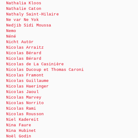
Nathalia Kloos
Nathalie Caton
Nathaly Saint-Hilaire
Ne var Ne Yok
Nedjib Sidi Moussa
Nemo
Néné
Nicht Autör
Nicolas Arraitz
Nicolas Bérard
Nicolas Bérard
Nicolas de La Casinière
Nicolas Ducoup et Thomas Caroni
Nicolas Framont
Nicolas Guillaume
Nicolas Haeringer
Nicolas Jaoul
Nicolas Marvey
Nicolas Norrito
Nicolas Rami
Nicolas Rousson
Niel Kadereit
Nina Faure
Nina Hubinet
Noël Godin