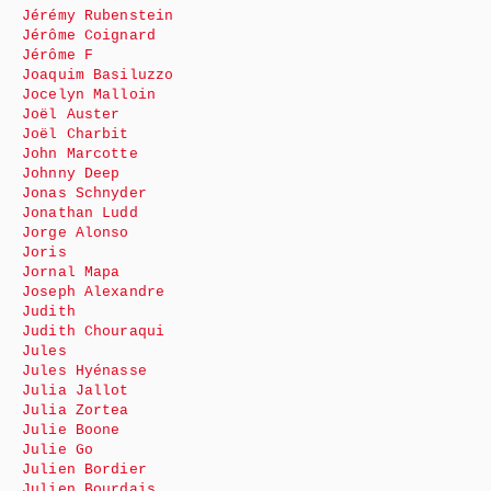
Jérémy Rubenstein
Jérôme Coignard
Jérôme F
Joaquim Basiluzzo
Jocelyn Malloin
Joël Auster
Joël Charbit
John Marcotte
Johnny Deep
Jonas Schnyder
Jonathan Ludd
Jorge Alonso
Joris
Jornal Mapa
Joseph Alexandre
Judith
Judith Chouraqui
Jules
Jules Hyénasse
Julia Jallot
Julia Zortea
Julie Boone
Julie Go
Julien Bordier
Julien Bourdais