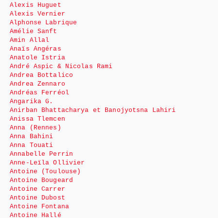
Alexis Huguet
Alexis Vernier
Alphonse Labrique
Amélie Sanft
Amin Allal
Anaïs Angéras
Anatole Istria
André Aspic & Nicolas Rami
Andrea Bottalico
Andrea Zennaro
Andréas Ferréol
Angarika G.
Anirban Bhattacharya et Banojyotsna Lahiri
Anissa Tlemcen
Anna (Rennes)
Anna Bahini
Anna Touati
Annabelle Perrin
Anne-Leïla Ollivier
Antoine (Toulouse)
Antoine Bougeard
Antoine Carrer
Antoine Dubost
Antoine Fontana
Antoine Hallé