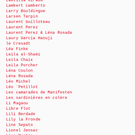
Laëtitia Giraud
Lambert Lamberto
Larry Bouldingue
Larsen Tarpin
Laurent Guilloteau
Laurent Perez
Laurent Perez & Léna Rosada
Laury Garcia Haouji
le Cresadt
Léa Finke
Leila al-Shami
Leila Chaix
Leila Porcher
Léna Coulon
Léna Rosada
Léo Michel
Léo ¨Petillot
Les camarades de Manifesten
Les sardinières en colère
Li Magaou
Libre Flot
Lili Berdade
Lily la Fronde
Line Sepato
Lionel Jensac