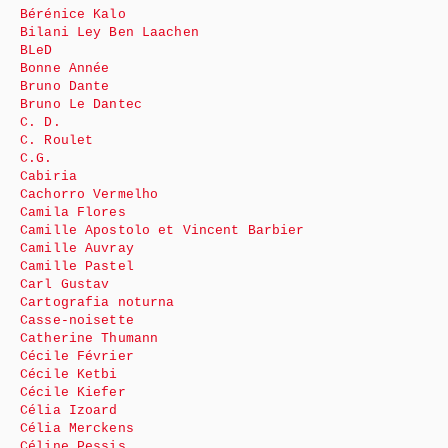
Bérénice Kalo
Bilani Ley Ben Laachen
BLeD
Bonne Année
Bruno Dante
Bruno Le Dantec
C. D.
C. Roulet
C.G.
Cabiria
Cachorro Vermelho
Camila Flores
Camille Apostolo et Vincent Barbier
Camille Auvray
Camille Pastel
Carl Gustav
Cartografia noturna
Casse-noisette
Catherine Thumann
Cécile Février
Cécile Ketbi
Cécile Kiefer
Célia Izoard
Célia Merckens
Céline Pessis