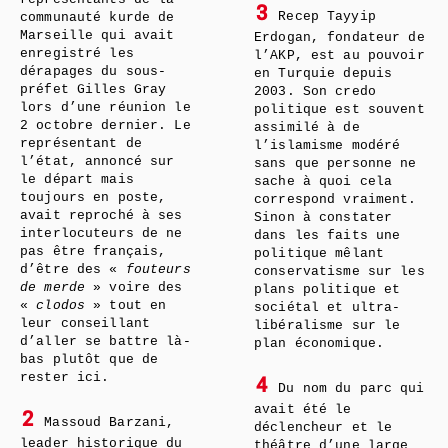
3
Recep Tayyip
communauté kurde de
Marseille qui avait
Erdogan, fondateur de
enregistré les
l’AKP, est au pouvoir
dérapages du sous-
en Turquie depuis
préfet Gilles Gray
2003. Son credo
lors d’une réunion le
politique est souvent
2 octobre dernier. Le
assimilé à de
représentant de
l’islamisme modéré
l’état, annoncé sur
sans que personne ne
le départ mais
sache à quoi cela
toujours en poste,
correspond vraiment.
avait reproché à ses
Sinon à constater
interlocuteurs de ne
dans les faits une
pas être français,
politique mêlant
d’être des «
fouteurs
conservatisme sur les
de merde
» voire des
plans politique et
«
clodos
» tout en
sociétal et ultra-
leur conseillant
libéralisme sur le
d’aller se battre là-
plan économique.
bas plutôt que de
rester ici.
4
Du nom du parc qui
avait été le
2
Massoud Barzani,
déclencheur et le
leader historique du
théâtre d’une large