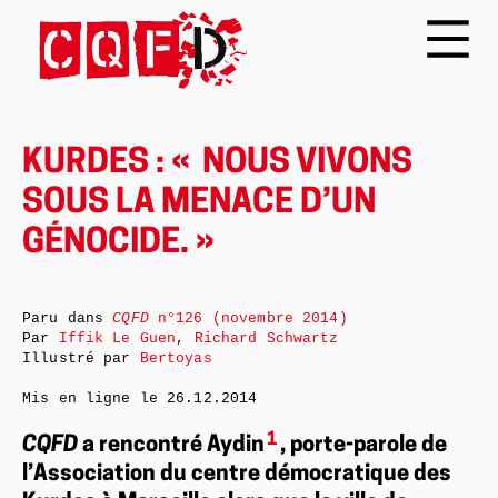
KURDES : « NOUS VIVONS
SOUS LA MENACE D’UN
GÉNOCIDE. »
Paru dans
CQFD
n°126 (novembre 2014)
Par
Iffik Le Guen
,
Richard Schwartz
Illustré par
Bertoyas
Mis en ligne le
26.12.2014
1
CQFD
a rencontré Aydin
, porte-parole de
l’Association du centre démocratique des