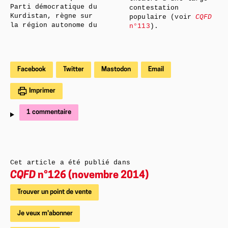
Parti démocratique du
contestation
Kurdistan, règne sur
populaire (voir
CQFD
la région autonome du
n°113
).
Facebook
Twitter
Mastodon
Email
Imprimer
1 commentaire
Cet article a été publié dans
CQFD
n°126 (novembre 2014)
Trouver un point de vente
Je veux m'abonner