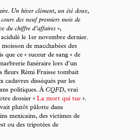
ire. Un hiver clément, un été doux,
u cours des neuf premiers mois de
e du chiffre d’affaires
»,
acidulé le 1er novembre dernier.
sa moisson de macchabées des
is que ce « suceur de sang » de
marbrerie funéraire lors d’un
es fleurs Rémi Fraisse tombait
x cadavres disséqués par les
lans politiques. À
CQFD
, vrai
otre dossier «
La mort qui tue
».
uvait plutôt pâlotte dans
ins mexicains, des victimes de
st ou des tripotées de