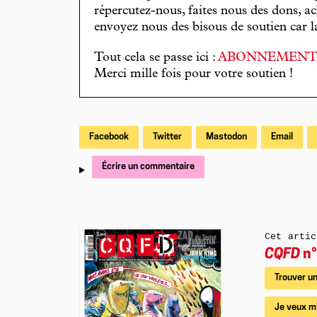
répercutez-nous, faites nous des dons, ac
envoyez nous des bisous de soutien car la 
Tout cela se passe ici :
ABONNEMEN
Merci mille fois pour votre soutien !
Facebook
Twitter
Mastodon
Email
Écrire un commentaire
Cet artic
CQFD
n°
Trouver un
Je veux m