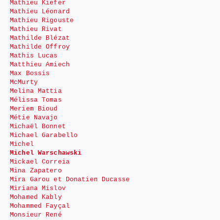
Mathieu Kiefer
Mathieu Léonard
Mathieu Rigouste
Mathieu Rivat
Mathilde Blézat
Mathilde Offroy
Mathis Lucas
Matthieu Amiech
Max Bossis
McMurty
Melina Mattia
Mélissa Tomas
Meriem Bioud
Métie Navajo
Michaël Bonnet
Michael Garabello
Michel
Michel Warschawski
Mickael Correia
Mina Zapatero
Mira Garou et Donatien Ducasse
Miriana Mislov
Mohamed Kably
Mohammed Fayçal
Monsieur René