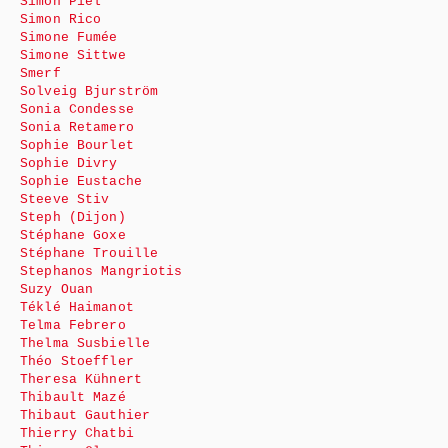
Simon Piel
Simon Rico
Simone Fumée
Simone Sittwe
Smerf
Solveig Bjurström
Sonia Condesse
Sonia Retamero
Sophie Bourlet
Sophie Divry
Sophie Eustache
Steeve Stiv
Steph (Dijon)
Stéphane Goxe
Stéphane Trouille
Stephanos Mangriotis
Suzy Ouan
Téklé Haimanot
Telma Febrero
Thelma Susbielle
Théo Stoeffler
Theresa Kühnert
Thibault Mazé
Thibaut Gauthier
Thierry Chatbi