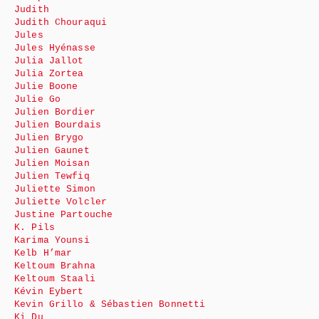
Judith
Judith Chouraqui
Jules
Jules Hyénasse
Julia Jallot
Julia Zortea
Julie Boone
Julie Go
Julien Bordier
Julien Bourdais
Julien Brygo
Julien Gaunet
Julien Moisan
Julien Tewfiq
Juliette Simon
Juliette Volcler
Justine Partouche
K. Pils
Karima Younsi
Kelb H’mar
Keltoum Brahna
Keltoum Staali
Kévin Eybert
Kevin Grillo & Sébastien Bonnetti
Ki Du