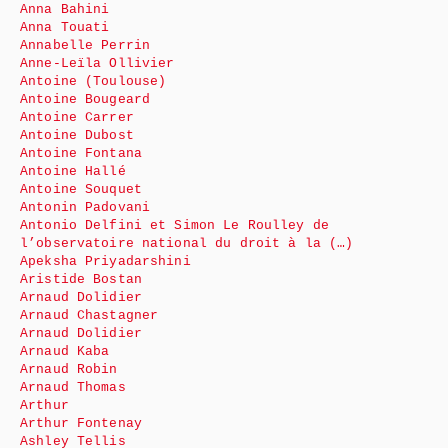
Anna Bahini
Anna Touati
Annabelle Perrin
Anne-Leïla Ollivier
Antoine (Toulouse)
Antoine Bougeard
Antoine Carrer
Antoine Dubost
Antoine Fontana
Antoine Hallé
Antoine Souquet
Antonin Padovani
Antonio Delfini et Simon Le Roulley de
l’observatoire national du droit à la (…)
Apeksha Priyadarshini
Aristide Bostan
Arnaud Dolidier
Arnaud Chastagner
Arnaud Dolidier
Arnaud Kaba
Arnaud Robin
Arnaud Thomas
Arthur
Arthur Fontenay
Ashley Tellis