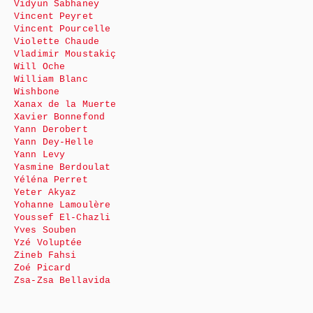
Vidyun Sabhaney
Vincent Peyret
Vincent Pourcelle
Violette Chaude
Vladimir Moustakiç
Will Oche
William Blanc
Wishbone
Xanax de la Muerte
Xavier Bonnefond
Yann Derobert
Yann Dey-Helle
Yann Levy
Yasmine Berdoulat
Yéléna Perret
Yeter Akyaz
Yohanne Lamoulère
Youssef El-Chazli
Yves Souben
Yzé Voluptée
Zineb Fahsi
Zoé Picard
Zsa-Zsa Bellavida