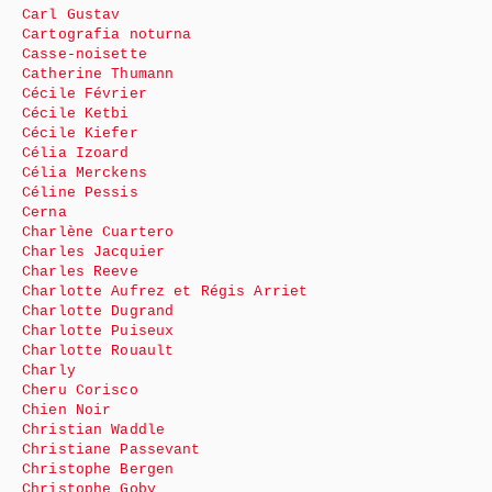
Carl Gustav
Cartografia noturna
Casse-noisette
Catherine Thumann
Cécile Février
Cécile Ketbi
Cécile Kiefer
Célia Izoard
Célia Merckens
Céline Pessis
Cerna
Charlène Cuartero
Charles Jacquier
Charles Reeve
Charlotte Aufrez et Régis Arriet
Charlotte Dugrand
Charlotte Puiseux
Charlotte Rouault
Charly
Cheru Corisco
Chien Noir
Christian Waddle
Christiane Passevant
Christophe Bergen
Christophe Goby