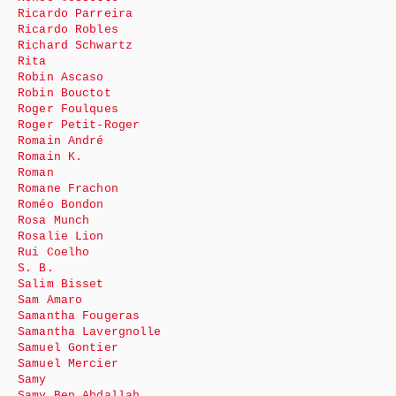
Ricardo Parreira
Ricardo Robles
Richard Schwartz
Rita
Robin Ascaso
Robin Bouctot
Roger Foulques
Roger Petit-Roger
Romain André
Romain K.
Roman
Romane Frachon
Roméo Bondon
Rosa Munch
Rosalie Lion
Rui Coelho
S. B.
Salim Bisset
Sam Amaro
Samantha Fougeras
Samantha Lavergnolle
Samuel Gontier
Samuel Mercier
Samy
Samy Ben Abdallah