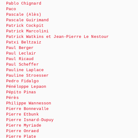
Pablo Chignard
Paco
Pascale (Alès)
Pascale Guirimand
Patrick Cockpit
Patrick Marcolini
Patrick Watkins et Jean-Pierre Le Nestour
Patxi Beltzaiz
Paul Berger
Paul Leclair
Paul Ricaud
Paul Scheffer
Pauline Laplace
Pauline Stroesser
Pedro Fidalgo
Pénéloppe Lepaon
Pépito Pinas
Pérès
Philippe Wannesson
Pierre Bonnevalle
Pierre Etbunk
Pierre Isnard-Dupuy
Pierre Myriade
Pierre Onraed
Pierre Plate