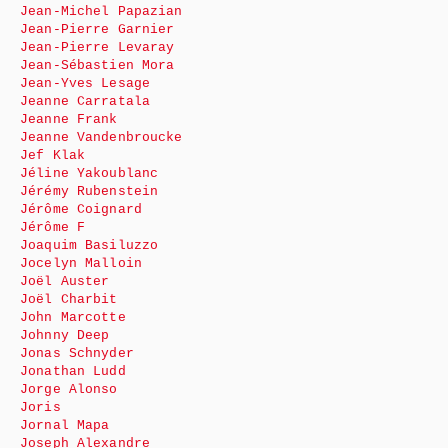
Jean-Michel Papazian
Jean-Pierre Garnier
Jean-Pierre Levaray
Jean-Sébastien Mora
Jean-Yves Lesage
Jeanne Carratala
Jeanne Frank
Jeanne Vandenbroucke
Jef Klak
Jéline Yakoublanc
Jérémy Rubenstein
Jérôme Coignard
Jérôme F
Joaquim Basiluzzo
Jocelyn Malloin
Joël Auster
Joël Charbit
John Marcotte
Johnny Deep
Jonas Schnyder
Jonathan Ludd
Jorge Alonso
Joris
Jornal Mapa
Joseph Alexandre