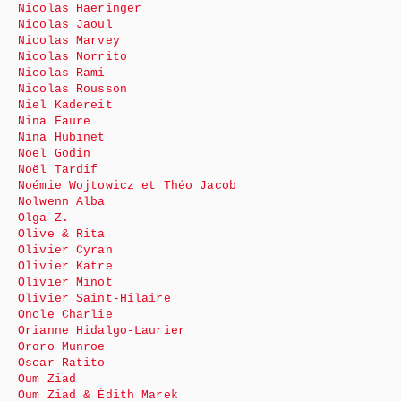
Nicolas Haeringer
Nicolas Jaoul
Nicolas Marvey
Nicolas Norrito
Nicolas Rami
Nicolas Rousson
Niel Kadereit
Nina Faure
Nina Hubinet
Noël Godin
Noël Tardif
Noémie Wojtowicz et Théo Jacob
Nolwenn Alba
Olga Z.
Olive & Rita
Olivier Cyran
Olivier Katre
Olivier Minot
Olivier Saint-Hilaire
Oncle Charlie
Orianne Hidalgo-Laurier
Ororo Munroe
Oscar Ratito
Oum Ziad
Oum Ziad & Édith Marek