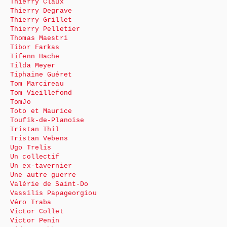
Thierry Claux
Thierry Degrave
Thierry Grillet
Thierry Pelletier
Thomas Maestri
Tibor Farkas
Tifenn Hache
Tilda Meyer
Tiphaine Guéret
Tom Marcireau
Tom Vieillefond
TomJo
Toto et Maurice
Toufik-de-Planoise
Tristan Thil
Tristan Vebens
Ugo Trelis
Un collectif
Un ex-tavernier
Une autre guerre
Valérie de Saint-Do
Vassilis Papageorgiou
Véro Traba
Victor Collet
Victor Penin