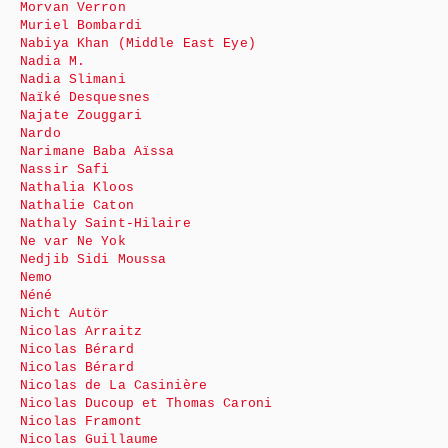
Morvan Verron
Muriel Bombardi
Nabiya Khan (Middle East Eye)
Nadia M.
Nadia Slimani
Naïké Desquesnes
Najate Zouggari
Nardo
Narimane Baba Aïssa
Nassir Safi
Nathalia Kloos
Nathalie Caton
Nathaly Saint-Hilaire
Ne var Ne Yok
Nedjib Sidi Moussa
Nemo
Néné
Nicht Autör
Nicolas Arraitz
Nicolas Bérard
Nicolas Bérard
Nicolas de La Casinière
Nicolas Ducoup et Thomas Caroni
Nicolas Framont
Nicolas Guillaume