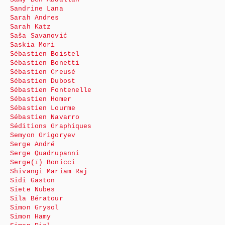
Sandrine Lana
Sarah Andres
Sarah Katz
Saša Savanović
Saskia Mori
Sébastien Boistel
Sébastien Bonetti
Sébastien Creusé
Sébastien Dubost
Sébastien Fontenelle
Sébastien Homer
Sébastien Lourme
Sébastien Navarro
Séditions Graphiques
Semyon Grigoryev
Serge André
Serge Quadrupanni
Serge(ï) Bonicci
Shivangi Mariam Raj
Sidi Gaston
Siete Nubes
Sila Bératour
Simon Grysol
Simon Hamy