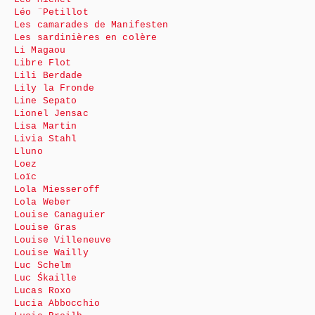
Léo ¨Petillot
Les camarades de Manifesten
Les sardinières en colère
Li Magaou
Libre Flot
Lili Berdade
Lily la Fronde
Line Sepato
Lionel Jensac
Lisa Martin
Livia Stahl
Lluno
Loez
Loïc
Lola Miesseroff
Lola Weber
Louise Canaguier
Louise Gras
Louise Villeneuve
Louise Wailly
Luc Schelm
Luc Śkaille
Lucas Roxo
Lucia Abbocchio