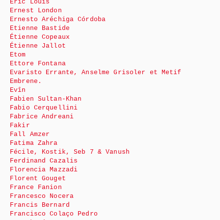
Eric Louis
Ernest London
Ernesto Aréchiga Córdoba
Etienne Bastide
Étienne Copeaux
Étienne Jallot
Etom
Ettore Fontana
Evaristo Errante, Anselme Grisoler et Metif
Embrene.
Evîn
Fabien Sultan-Khan
Fabio Cerquellini
Fabrice Andreani
Fakir
Fall Amzer
Fatima Zahra
Fécile, Kostik, Seb 7 & Vanush
Ferdinand Cazalis
Florencia Mazzadi
Florent Gouget
France Fanion
Francesco Nocera
Francis Bernard
Francisco Colaço Pedro