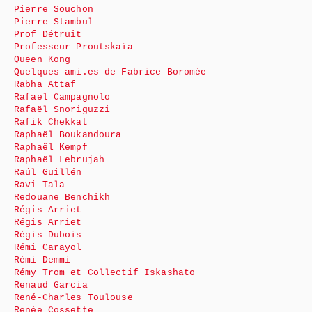
Pierre Souchon
Pierre Stambul
Prof Détruit
Professeur Proutskaïa
Queen Kong
Quelques ami.es de Fabrice Boromée
Rabha Attaf
Rafael Campagnolo
Rafaël Snoriguzzi
Rafik Chekkat
Raphaël Boukandoura
Raphaël Kempf
Raphaël Lebrujah
Raúl Guillén
Ravi Tala
Redouane Benchikh
Régis Arriet
Régis Arriet
Régis Dubois
Rémi Carayol
Rémi Demmi
Rémy Trom et Collectif Iskashato
Renaud Garcia
René-Charles Toulouse
Renée Cossette