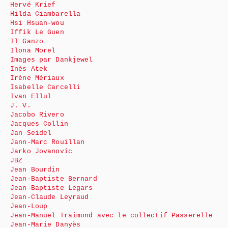
Hervé Krief
Hilda Ciambarella
Hsi Hsuan-wou
Iffik Le Guen
Il Ganzo
Ilona Morel
Images par Dankjewel
Inès Atek
Irène Mériaux
Isabelle Carcelli
Ivan Ellul
J. V.
Jacobo Rivero
Jacques Collin
Jan Seidel
Jann-Marc Rouillan
Jarko Jovanovic
JBZ
Jean Bourdin
Jean-Baptiste Bernard
Jean-Baptiste Legars
Jean-Claude Leyraud
Jean-Loup
Jean-Manuel Traimond avec le collectif Passerelle
Jean-Marie Danyès