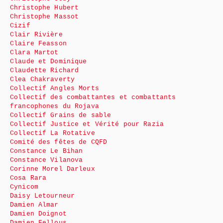
Christophe Hubert
Christophe Massot
Cizif
Clair Rivière
Claire Feasson
Clara Martot
Claude et Dominique
Claudette Richard
Clea Chakraverty
Collectif Angles Morts
Collectif des combattantes et combattants
francophones du Rojava
Collectif Grains de sable
Collectif Justice et Vérité pour Razia
Collectif La Rotative
Comité des fêtes de CQFD
Constance Le Bihan
Constance Vilanova
Corinne Morel Darleux
Cosa Rara
Cynicom
Daisy Letourneur
Damien Almar
Damien Doignot
Damien Fellous