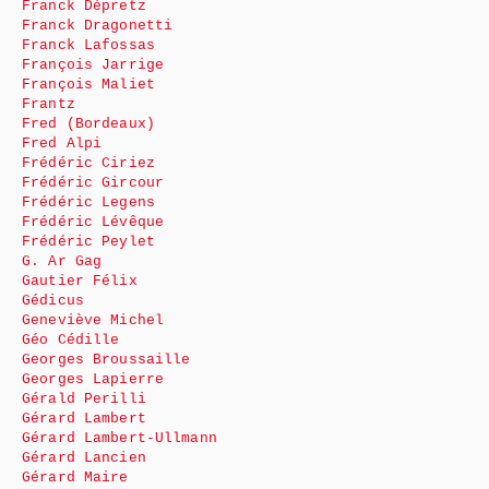
Franck Dépretz
Franck Dragonetti
Franck Lafossas
François Jarrige
François Maliet
Frantz
Fred (Bordeaux)
Fred Alpi
Frédéric Ciriez
Frédéric Gircour
Frédéric Legens
Frédéric Lévêque
Frédéric Peylet
G. Ar Gag
Gautier Félix
Gédicus
Geneviève Michel
Géo Cédille
Georges Broussaille
Georges Lapierre
Gérald Perilli
Gérard Lambert
Gérard Lambert-Ullmann
Gérard Lancien
Gérard Maire