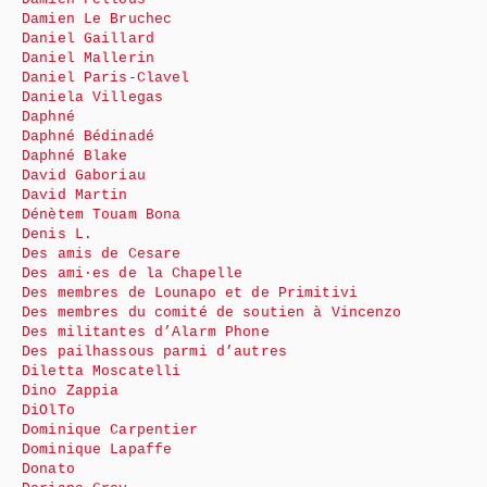
Damien Le Bruchec
Daniel Gaillard
Daniel Mallerin
Daniel Paris-Clavel
Daniela Villegas
Daphné
Daphné Bédinadé
Daphné Blake
David Gaboriau
David Martin
Dénètem Touam Bona
Denis L.
Des amis de Cesare
Des ami·es de la Chapelle
Des membres de Lounapo et de Primitivi
Des membres du comité de soutien à Vincenzo
Des militantes d’Alarm Phone
Des pailhassous parmi d’autres
Diletta Moscatelli
Dino Zappia
DiOlTo
Dominique Carpentier
Dominique Lapaffe
Donato