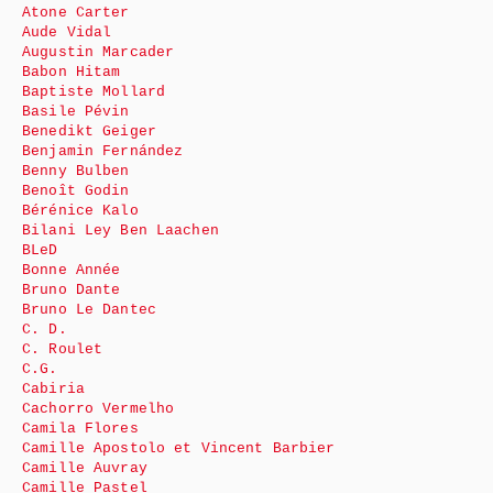
Atone Carter
Aude Vidal
Augustin Marcader
Babon Hitam
Baptiste Mollard
Basile Pévin
Benedikt Geiger
Benjamin Fernández
Benny Bulben
Benoît Godin
Bérénice Kalo
Bilani Ley Ben Laachen
BLeD
Bonne Année
Bruno Dante
Bruno Le Dantec
C. D.
C. Roulet
C.G.
Cabiria
Cachorro Vermelho
Camila Flores
Camille Apostolo et Vincent Barbier
Camille Auvray
Camille Pastel