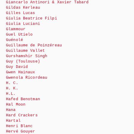
Giancarlo Antinori & Xavier Tabard
Gildas Kerleau
Gilles Lucas
Giulia Beatrice Filpi
Giulia Luciani
Glammour
Guel Utielo
Guénolé
Guillaume de Poinzéreau
Guillaume Vallet
Gurshamshir Singh
Guy (Toulouse)
Guy David
Gwen Hainaux
Gwenola Ricordeau
H. C.
H. K.
H.L.
Hafed Benotman
Hal Moon
Hana
Hard Crackers
Hartal
Henri Blanc
Hervé Gouyer