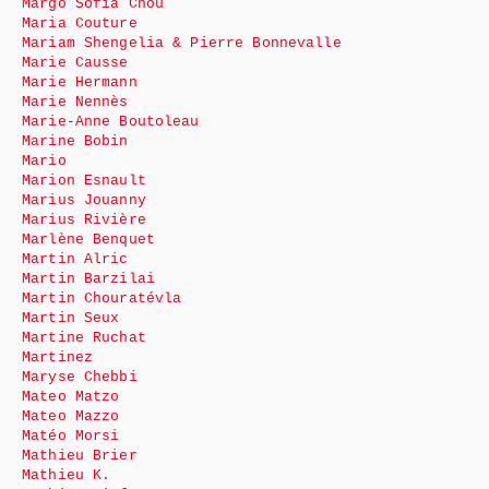
Margo Sofia Chou
Maria Couture
Mariam Shengelia & Pierre Bonnevalle
Marie Causse
Marie Hermann
Marie Nennès
Marie-Anne Boutoleau
Marine Bobin
Mario
Marion Esnault
Marius Jouanny
Marius Rivière
Marlène Benquet
Martin Alric
Martin Barzilai
Martin Chouratévla
Martin Seux
Martine Ruchat
Martinez
Maryse Chebbi
Mateo Matzo
Mateo Mazzo
Matéo Morsi
Mathieu Brier
Mathieu K.