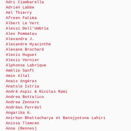
Adri Ciambarella
Adrien Labbe
Aël Thierry
Afreen Fatima
Albert Le Vert
Alessi Dell’Umbria
Alex Pommatau
Alexandra J.
Alexandre Hyacinthe
Alexane Brochard
Alexis Huguet
Alexis Vernier
Alphonse Labrique
Amélie Sanft
Amin Allal
Anaïs Angéras
Anatole Istria
André Aspic & Nicolas Rami
Andrea Bottalico
Andrea Zennaro
Andréas Ferréol
Angarika G.
Anirban Bhattacharya et Banojyotsna Lahiri
Anissa Tlemcen
Anna (Rennes)