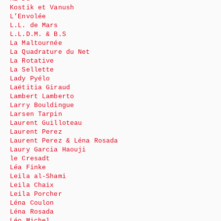
Kostik et Vanush
L’Envolée
L.L. de Mars
L.L.D.M. & B.S
La Maltournée
La Quadrature du Net
La Rotative
La Sellette
Lady Pyélo
Laëtitia Giraud
Lambert Lamberto
Larry Bouldingue
Larsen Tarpin
Laurent Guilloteau
Laurent Perez
Laurent Perez & Léna Rosada
Laury Garcia Haouji
le Cresadt
Léa Finke
Leila al-Shami
Leila Chaix
Leila Porcher
Léna Coulon
Léna Rosada
Léo Michel