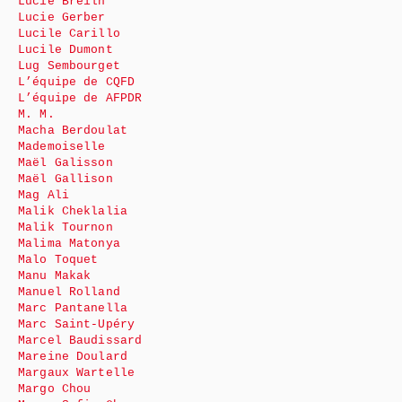
Lucie Breilh
Lucie Gerber
Lucile Carillo
Lucile Dumont
Lug Sembourget
L’équipe de CQFD
L’équipe de AFPDR
M. M.
Macha Berdoulat
Mademoiselle
Maël Galisson
Maël Gallison
Mag Ali
Malik Cheklalia
Malik Tournon
Malima Matonya
Malo Toquet
Manu Makak
Manuel Rolland
Marc Pantanella
Marc Saint-Upéry
Marcel Baudissard
Mareine Doulard
Margaux Wartelle
Margo Chou