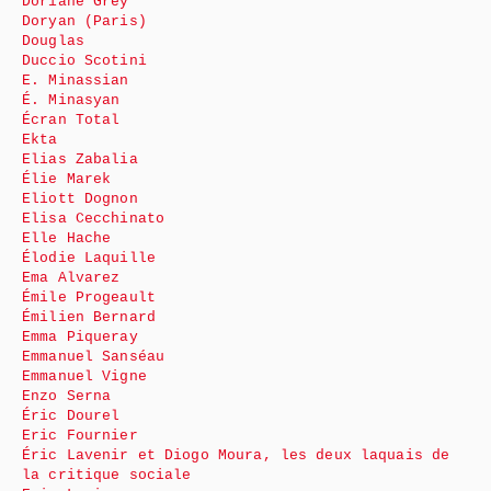
Doriane Grey
Doryan (Paris)
Douglas
Duccio Scotini
E. Minassian
É. Minasyan
Écran Total
Ekta
Elias Zabalia
Élie Marek
Eliott Dognon
Elisa Cecchinato
Elle Hache
Élodie Laquille
Ema Alvarez
Émile Progeault
Émilien Bernard
Emma Piqueray
Emmanuel Sanséau
Emmanuel Vigne
Enzo Serna
Éric Dourel
Eric Fournier
Éric Lavenir et Diogo Moura, les deux laquais de
la critique sociale