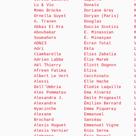
Lu & Vio
Donato
Momo Brücke
Doriane Grey
Ornella Guyet
Doryan (Paris)
A. Traven
Douglas
Abbas El Kra
Duccio Scotini
Aboubakar
E. Minassian
Soumahoro
É. Minasyan
ADN23
Écran Total
Adri
Ekta
Ciambarella
Elias Zabalia
Adrien Labbe
Élie Marek
Aël Thierry
Eliott Dognon
Afreen Fatima
Elisa
Albert Le Vert
Cecchinato
Alessi
Elle Hache
Dell’Umbria
Élodie Laquille
Alex Pommatau
Ema Alvarez
Alexandra J.
Émile Progeault
Alexandre
Émilien Bernard
Hyacinthe
Emma Piqueray
Alexane
Emmanuel
Brochard
Sanséau
Alexis Huguet
Emmanuel Vigne
Alexis Vernier
Enzo Serna