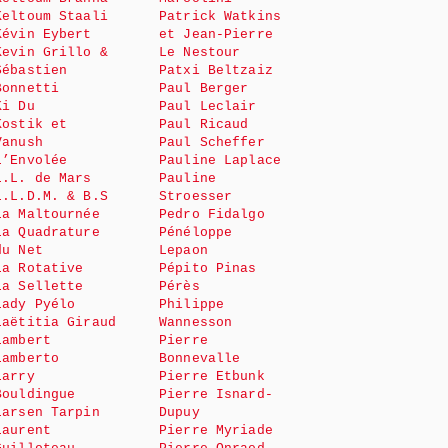
Keltoum Staali
Patrick Watkins
Kévin Eybert
et Jean-Pierre
Kevin Grillo &
Le Nestour
Sébastien
Patxi Beltzaiz
Bonnetti
Paul Berger
Ki Du
Paul Leclair
Kostik et
Paul Ricaud
Vanush
Paul Scheffer
L’Envolée
Pauline Laplace
L.L. de Mars
Pauline
L.L.D.M. & B.S
Stroesser
La Maltournée
Pedro Fidalgo
La Quadrature
Pénéloppe
du Net
Lepaon
La Rotative
Pépito Pinas
La Sellette
Pérès
Lady Pyélo
Philippe
Laëtitia Giraud
Wannesson
Lambert
Pierre
Lamberto
Bonnevalle
Larry
Pierre Etbunk
Bouldingue
Pierre Isnard-
Larsen Tarpin
Dupuy
Laurent
Pierre Myriade