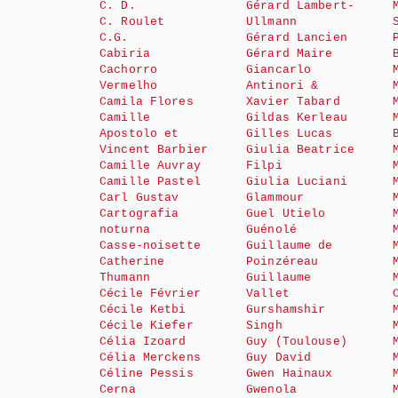
C. D.
Gérard Lambert-
C. Roulet
Ullmann
C.G.
Gérard Lancien
Cabiria
Gérard Maire
Cachorro
Giancarlo
Vermelho
Antinori &
Camila Flores
Xavier Tabard
Camille
Gildas Kerleau
Apostolo et
Gilles Lucas
Vincent Barbier
Giulia Beatrice
Camille Auvray
Filpi
Camille Pastel
Giulia Luciani
Carl Gustav
Glammour
Cartografia
Guel Utielo
noturna
Guénolé
Casse-noisette
Guillaume de
Catherine
Poinzéreau
Thumann
Guillaume
Cécile Février
Vallet
Cécile Ketbi
Gurshamshir
Cécile Kiefer
Singh
Célia Izoard
Guy (Toulouse)
Célia Merckens
Guy David
Céline Pessis
Gwen Hainaux
Cerna
Gwenola