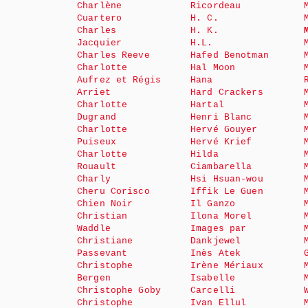
Charlène
Ricordeau
Cuartero
H. C.
Charles
H. K.
Jacquier
H.L.
Charles Reeve
Hafed Benotman
Charlotte
Hal Moon
Aufrez et Régis
Hana
Arriet
Hard Crackers
Charlotte
Hartal
Dugrand
Henri Blanc
Charlotte
Hervé Gouyer
Puiseux
Hervé Krief
Charlotte
Hilda
Rouault
Ciambarella
Charly
Hsi Hsuan-wou
Cheru Corisco
Iffik Le Guen
Chien Noir
Il Ganzo
Christian
Ilona Morel
Waddle
Images par
Christiane
Dankjewel
Passevant
Inès Atek
Christophe
Irène Mériaux
Bergen
Isabelle
Christophe Goby
Carcelli
Christophe
Ivan Ellul