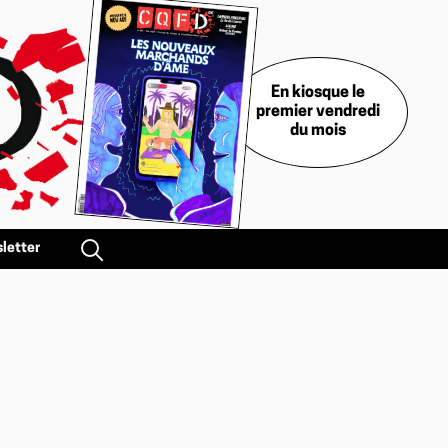
En kiosque le
premier vendredi
du mois
letter