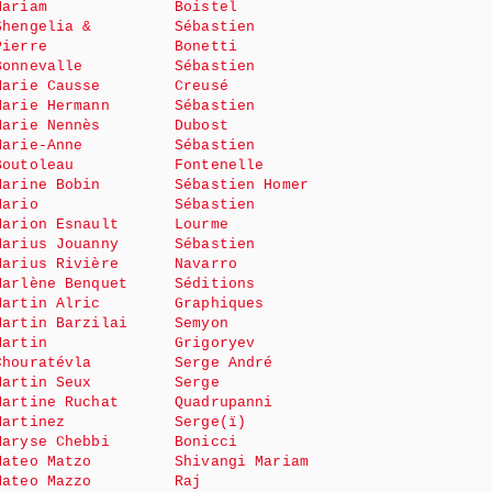
Mariam
Boistel
Shengelia &
Sébastien
Pierre
Bonetti
Bonnevalle
Sébastien
Marie Causse
Creusé
Marie Hermann
Sébastien
Marie Nennès
Dubost
Marie-Anne
Sébastien
Boutoleau
Fontenelle
Marine Bobin
Sébastien Homer
Mario
Sébastien
Marion Esnault
Lourme
Marius Jouanny
Sébastien
Marius Rivière
Navarro
Marlène Benquet
Séditions
Martin Alric
Graphiques
Martin Barzilai
Semyon
Martin
Grigoryev
Chouratévla
Serge André
Martin Seux
Serge
Martine Ruchat
Quadrupanni
Martinez
Serge(ï)
Maryse Chebbi
Bonicci
Mateo Matzo
Shivangi Mariam
Mateo Mazzo
Raj