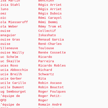
Lisa Martin
Benchikh
Livia Stahl
Régis Arriet
Lluno
Régis Arriet
Loez
Régis Dubois
Loïc
Rémi Carayol
Lola Miesseroff
Rémi Demmi
Lola Weber
Rémy Trom et
Louise
Collectif
Canaguier
Iskashato
Louise Gras
Renaud Garcia
Louise
René-Charles
Villeneuve
Toulouse
Louise Wailly
Renée Cossette
Luc Schelm
Ricardo
Luc Śkaille
Parreira
Lucas Roxo
Ricardo Robles
Lucia Abbocchio
Richard
Lucie Breilh
Schwartz
Lucie Gerber
Rita
Lucile Carillo
Robin Ascaso
Lucile Dumont
Robin Bouctot
Lug Sembourget
Roger Foulques
L’équipe de
Roger Petit-
CQFD
Roger
L’équipe de
Romain André