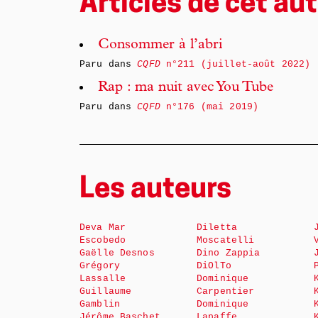
Articles de cet aut
Consommer à l’abri
Paru dans
CQFD
n°211 (juillet-août 2022)
Rap : ma nuit avec You Tube
Paru dans
CQFD
n°176 (mai 2019)
Les auteurs
Deva Mar
Diletta
Escobedo
Moscatelli
Gaëlle Desnos
Dino Zappia
Grégory
DiOlTo
Lassalle
Dominique
Guillaume
Carpentier
Gamblin
Dominique
Jérôme Baschet
Lapaffe