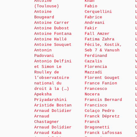
Antoine
Khan
(Toulouse)
Fabio
Antoine
Cerquellini
Bougeard
Fabrice
Antoine Carrer
Andreani
Antoine Dubost
Fakir
Antoine Fontana
Fall Amzer
Antoine Hallé
Fatima Zahra
Antoine Souquet
Fécile, Kostik,
Antonin
Seb 7 & Vanush
Padovani
Ferdinand
Antonio Delfini
Cazalis
et Simon Le
Florencia
Roulley de
Mazzadi
l’observatoire
Florent Gouget
national du
France Fanion
droit à la (…)
Francesco
Apeksha
Nocera
Priyadarshini
Francis Bernard
Aristide Bostan
Francisco
Arnaud Dolidier
Colaço Pedro
Arnaud
Franck Dépretz
Chastagner
Franck
Arnaud Dolidier
Dragonetti
Arnaud Kaba
Franck Lafossas