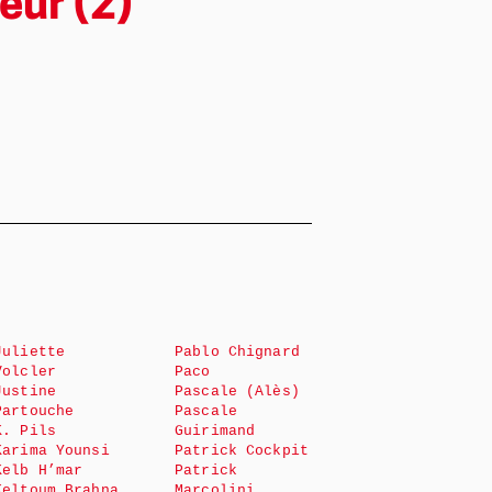
eur (2)
Juliette
Pablo Chignard
Volcler
Paco
Justine
Pascale (Alès)
Partouche
Pascale
K. Pils
Guirimand
Karima Younsi
Patrick Cockpit
Kelb H’mar
Patrick
Keltoum Brahna
Marcolini