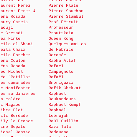
Guilloteau
Pierre Onraed
Laurent Perez
Pierre Plate
Laurent Perez &
Pierre Souchon
Léna Rosada
Pierre Stambul
Laury Garcia
Prof Détruit
Haouji
Professeur
le Cresadt
Proutskaïa
Léa Finke
Queen Kong
Leila al-Shami
Quelques ami.es
Leila Chaix
de Fabrice
Leila Porcher
Boromée
Léna Coulon
Rabha Attaf
Léna Rosada
Rafael
Léo Michel
Campagnolo
Léo ¨Petillot
Rafaël
Les camarades
Snoriguzzi
de Manifesten
Rafik Chekkat
Les sardinières
Raphaël
en colère
Boukandoura
Li Magaou
Raphaël Kempf
Libre Flot
Raphaël
Lili Berdade
Lebrujah
Lily la Fronde
Raúl Guillén
Line Sepato
Ravi Tala
Lionel Jensac
Redouane