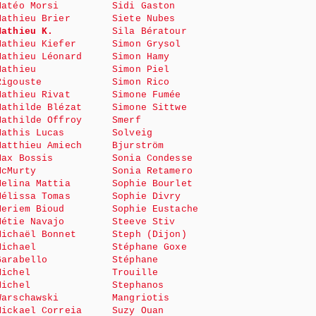
Matéo Morsi
Sidi Gaston
Mathieu Brier
Siete Nubes
Mathieu K.
Sila Bératour
Mathieu Kiefer
Simon Grysol
Mathieu Léonard
Simon Hamy
Mathieu
Simon Piel
Rigouste
Simon Rico
Mathieu Rivat
Simone Fumée
Mathilde Blézat
Simone Sittwe
Mathilde Offroy
Smerf
Mathis Lucas
Solveig
Matthieu Amiech
Bjurström
Max Bossis
Sonia Condesse
McMurty
Sonia Retamero
Melina Mattia
Sophie Bourlet
Mélissa Tomas
Sophie Divry
Meriem Bioud
Sophie Eustache
Métie Navajo
Steeve Stiv
Michaël Bonnet
Steph (Dijon)
Michael
Stéphane Goxe
Garabello
Stéphane
Michel
Trouille
Michel
Stephanos
Warschawski
Mangriotis
Mickael Correia
Suzy Ouan