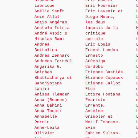
Alphonse
Éric Dourel
Labrique
Eric Fournier
Amélie Sanft
Éric Lavenir et
Amin Allal
Diogo Moura,
Anaïs Angéras
les deux
Anatole Istria
laquais de la
André Aspic &
critique
Nicolas Rami
sociale
Andrea
Eric Louis
Bottalico
Ernest London
Andrea Zennaro
Ernesto
Andréas Ferréol
Aréchiga
Angarika G.
Córdoba
Anirban
Etienne Bastide
Bhattacharya et
Étienne Copeaux
Banojyotsna
Étienne Jallot
Lahiri
Etom
Anissa Tlemcen
Ettore Fontana
Anna (Rennes)
Evaristo
Anna Bahini
Errante,
Anna Touati
Anselme
Annabelle
Grisoler et
Perrin
Metif Embrene.
Anne-Leïla
Evîn
Ollivier
Fabien Sultan-