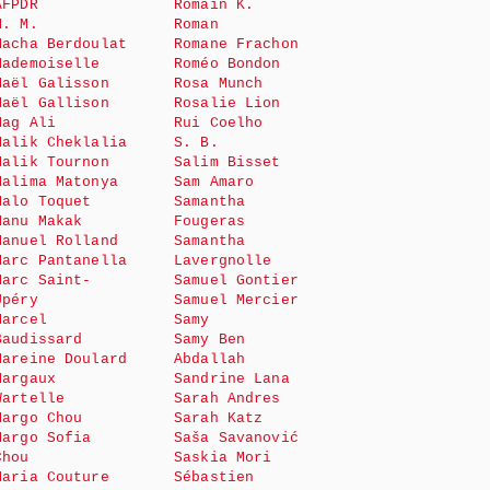
AFPDR
Romain K.
M. M.
Roman
Macha Berdoulat
Romane Frachon
Mademoiselle
Roméo Bondon
Maël Galisson
Rosa Munch
Maël Gallison
Rosalie Lion
Mag Ali
Rui Coelho
Malik Cheklalia
S. B.
Malik Tournon
Salim Bisset
Malima Matonya
Sam Amaro
Malo Toquet
Samantha
Manu Makak
Fougeras
Manuel Rolland
Samantha
Marc Pantanella
Lavergnolle
Marc Saint-
Samuel Gontier
Upéry
Samuel Mercier
Marcel
Samy
Baudissard
Samy Ben
Mareine Doulard
Abdallah
Margaux
Sandrine Lana
Wartelle
Sarah Andres
Margo Chou
Sarah Katz
Margo Sofia
Saša Savanović
Chou
Saskia Mori
Maria Couture
Sébastien