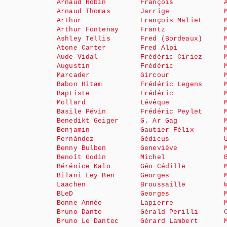
Arnaud Robin
François
Arnaud Thomas
Jarrige
Arthur
François Maliet
Arthur Fontenay
Frantz
Ashley Tellis
Fred (Bordeaux)
Atone Carter
Fred Alpi
Aude Vidal
Frédéric Ciriez
Augustin
Frédéric
Marcader
Gircour
Babon Hitam
Frédéric Legens
Baptiste
Frédéric
Mollard
Lévêque
Basile Pévin
Frédéric Peylet
Benedikt Geiger
G. Ar Gag
Benjamin
Gautier Félix
Fernández
Gédicus
Benny Bulben
Geneviève
Benoît Godin
Michel
Bérénice Kalo
Géo Cédille
Bilani Ley Ben
Georges
Laachen
Broussaille
BLeD
Georges
Bonne Année
Lapierre
Bruno Dante
Gérald Perilli
Bruno Le Dantec
Gérard Lambert