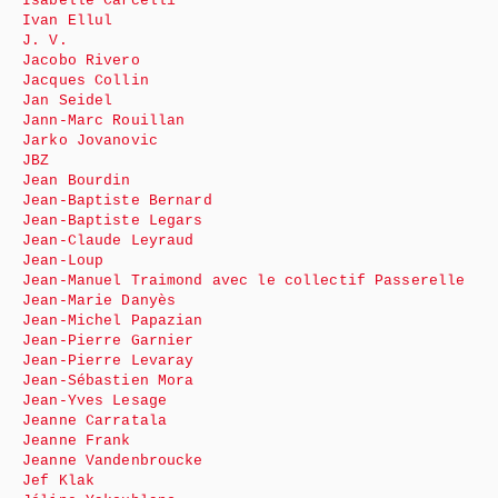
Isabelle Carcelli
Ivan Ellul
J. V.
Jacobo Rivero
Jacques Collin
Jan Seidel
Jann-Marc Rouillan
Jarko Jovanovic
JBZ
Jean Bourdin
Jean-Baptiste Bernard
Jean-Baptiste Legars
Jean-Claude Leyraud
Jean-Loup
Jean-Manuel Traimond avec le collectif Passerelle
Jean-Marie Danyès
Jean-Michel Papazian
Jean-Pierre Garnier
Jean-Pierre Levaray
Jean-Sébastien Mora
Jean-Yves Lesage
Jeanne Carratala
Jeanne Frank
Jeanne Vandenbroucke
Jef Klak