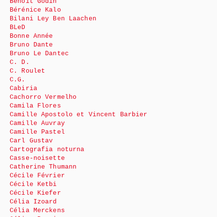
Benoît Godin
Bérénice Kalo
Bilani Ley Ben Laachen
BLeD
Bonne Année
Bruno Dante
Bruno Le Dantec
C. D.
C. Roulet
C.G.
Cabiria
Cachorro Vermelho
Camila Flores
Camille Apostolo et Vincent Barbier
Camille Auvray
Camille Pastel
Carl Gustav
Cartografia noturna
Casse-noisette
Catherine Thumann
Cécile Février
Cécile Ketbi
Cécile Kiefer
Célia Izoard
Célia Merckens