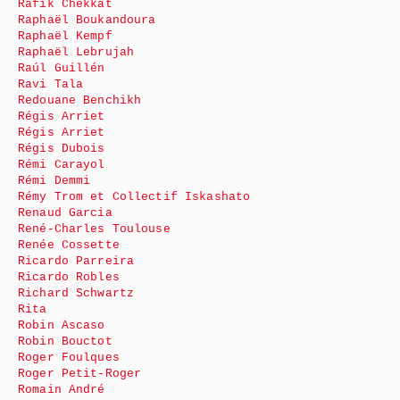
Rafik Chekkat
Raphaël Boukandoura
Raphaël Kempf
Raphaël Lebrujah
Raúl Guillén
Ravi Tala
Redouane Benchikh
Régis Arriet
Régis Arriet
Régis Dubois
Rémi Carayol
Rémi Demmi
Rémy Trom et Collectif Iskashato
Renaud Garcia
René-Charles Toulouse
Renée Cossette
Ricardo Parreira
Ricardo Robles
Richard Schwartz
Rita
Robin Ascaso
Robin Bouctot
Roger Foulques
Roger Petit-Roger
Romain André