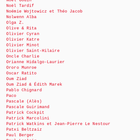
Noël Godin
Noël Tardif
Noémie Wojtowicz et Théo Jacob
Nolwenn Alba
Olga Z.
Olive & Rita
Olivier Cyran
Olivier Katre
Olivier Minot
Olivier Saint-Hilaire
Oncle Charlie
Orianne Hidalgo-Laurier
Ororo Munroe
Oscar Ratito
Oum Ziad
Oum Ziad & Édith Marek
Pablo Chignard
Paco
Pascale (Alès)
Pascale Guirimand
Patrick Cockpit
Patrick Marcolini
Patrick Watkins et Jean-Pierre Le Nestour
Patxi Beltzaiz
Paul Berger