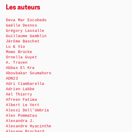
Les auteurs
Deva Mar Escobedo
Gaëlle Desnos
Grégory Lassalle
Guillaume Gamblin
Jérôme Baschet
Lu & Vio
Momo Brücke
Ornella Guyet
A. Traven
Abbas El Kra
Aboubakar Soumahoro
ADN23
Adri Ciambarella
Adrien Labbe
Aël Thierry
Afreen Fatima
Albert Le Vert
Alessi Dell’Umbria
Alex Pommatau
Alexandra J.
Alexandre Hyacinthe
Alexane Brochard