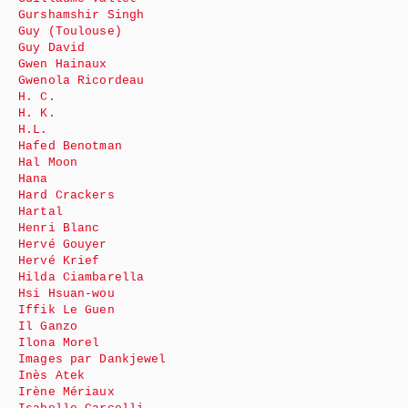
Gurshamshir Singh
Guy (Toulouse)
Guy David
Gwen Hainaux
Gwenola Ricordeau
H. C.
H. K.
H.L.
Hafed Benotman
Hal Moon
Hana
Hard Crackers
Hartal
Henri Blanc
Hervé Gouyer
Hervé Krief
Hilda Ciambarella
Hsi Hsuan-wou
Iffik Le Guen
Il Ganzo
Ilona Morel
Images par Dankjewel
Inès Atek
Irène Mériaux