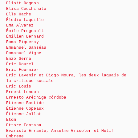
Eliott Dognon
Elisa Cecchinato
Elle Hache
Élodie Laquille
Ema Alvarez
Émile Progeault
Émilien Bernard
Emma Piqueray
Emmanuel Sanséau
Emmanuel Vigne
Enzo Serna
Éric Dourel
Eric Fournier
Éric Lavenir et Diogo Moura, les deux laquais de
la critique sociale
Eric Louis
Ernest London
Ernesto Aréchiga Córdoba
Etienne Bastide
Étienne Copeaux
Étienne Jallot
Etom
Ettore Fontana
Evaristo Errante, Anselme Grisoler et Metif
Embrene.