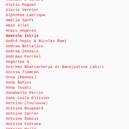
Alexis Huguet
Alexis Vernier
Alphonse Labrique
Amélie Sanft
Amin Allal
Anaïs Angéras
Anatole Istria
André Aspic & Nicolas Rami
Andrea Bottalico
Andrea Zennaro
Andréas Ferréol
Angarika G.
Anirban Bhattacharya et Banojyotsna Lahiri
Anissa Tlemcen
Anna (Rennes)
Anna Bahini
Anna Touati
Annabelle Perrin
Anne-Leïla Ollivier
Antoine (Toulouse)
Antoine Bougeard
Antoine Carrer
Antoine Dubost
Antoine Fontana