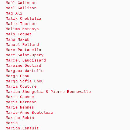
Maël Galisson
Maël Gallison
Mag Ali
Malik Cheklalia
Malik Tournon
Malima Matonya
Malo Toquet
Manu Makak
Manuel Rolland
Marc Pantanella
Marc Saint-Upéry
Marcel Baudissard
Mareine Doulard
Margaux Wartelle
Margo Chou
Margo Sofia Chou
Maria Couture
Mariam Shengelia & Pierre Bonnevalle
Marie Causse
Marie Hermann
Marie Nennès
Marie-Anne Boutoleau
Marine Bobin
Mario
Marion Esnault