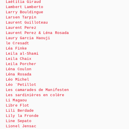
Laëtitia Giraud
Lambert Lamberto
Larry Bouldingue
Larsen Tarpin
Laurent Guilloteau
Laurent Perez
Laurent Perez & Léna Rosada
Laury Garcia Haouji
le Cresadt
Léa Finke
Leila al-Shami
Leila Chaix
Leila Porcher
Léna Coulon
Léna Rosada
Léo Michel
Léo ¨Petillot
Les camarades de Manifesten
Les sardinières en colère
Li Magaou
Libre Flot
Lili Berdade
Lily la Fronde
Line Sepato
Lionel Jensac