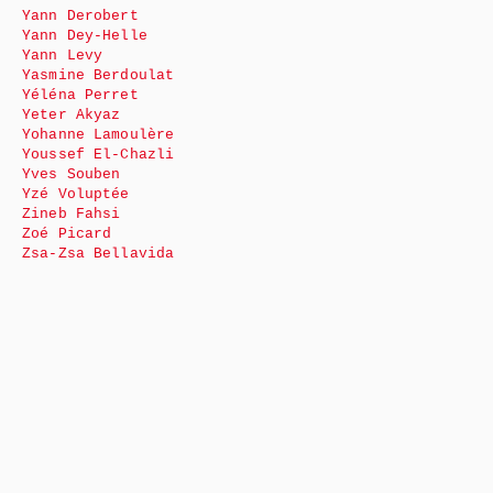
Yann Derobert
Yann Dey-Helle
Yann Levy
Yasmine Berdoulat
Yéléna Perret
Yeter Akyaz
Yohanne Lamoulère
Youssef El-Chazli
Yves Souben
Yzé Voluptée
Zineb Fahsi
Zoé Picard
Zsa-Zsa Bellavida