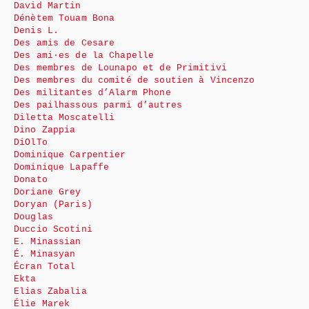
David Martin
Dénètem Touam Bona
Denis L.
Des amis de Cesare
Des ami·es de la Chapelle
Des membres de Lounapo et de Primitivi
Des membres du comité de soutien à Vincenzo
Des militantes d’Alarm Phone
Des pailhassous parmi d’autres
Diletta Moscatelli
Dino Zappia
DiOlTo
Dominique Carpentier
Dominique Lapaffe
Donato
Doriane Grey
Doryan (Paris)
Douglas
Duccio Scotini
E. Minassian
É. Minasyan
Écran Total
Ekta
Elias Zabalia
Élie Marek