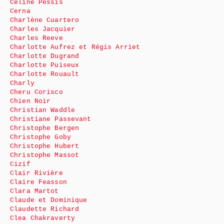
Céline Pessis
Cerna
Charlène Cuartero
Charles Jacquier
Charles Reeve
Charlotte Aufrez et Régis Arriet
Charlotte Dugrand
Charlotte Puiseux
Charlotte Rouault
Charly
Cheru Corisco
Chien Noir
Christian Waddle
Christiane Passevant
Christophe Bergen
Christophe Goby
Christophe Hubert
Christophe Massot
Cizif
Clair Rivière
Claire Feasson
Clara Martot
Claude et Dominique
Claudette Richard
Clea Chakraverty