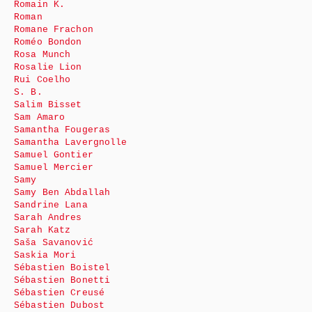
Romain K.
Roman
Romane Frachon
Roméo Bondon
Rosa Munch
Rosalie Lion
Rui Coelho
S. B.
Salim Bisset
Sam Amaro
Samantha Fougeras
Samantha Lavergnolle
Samuel Gontier
Samuel Mercier
Samy
Samy Ben Abdallah
Sandrine Lana
Sarah Andres
Sarah Katz
Saša Savanović
Saskia Mori
Sébastien Boistel
Sébastien Bonetti
Sébastien Creusé
Sébastien Dubost