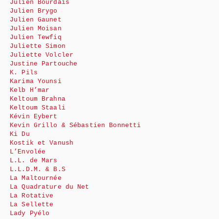
Julien Bourdais
Julien Brygo
Julien Gaunet
Julien Moisan
Julien Tewfiq
Juliette Simon
Juliette Volcler
Justine Partouche
K. Pils
Karima Younsi
Kelb H’mar
Keltoum Brahna
Keltoum Staali
Kévin Eybert
Kevin Grillo & Sébastien Bonnetti
Ki Du
Kostik et Vanush
L’Envolée
L.L. de Mars
L.L.D.M. & B.S
La Maltournée
La Quadrature du Net
La Rotative
La Sellette
Lady Pyélo