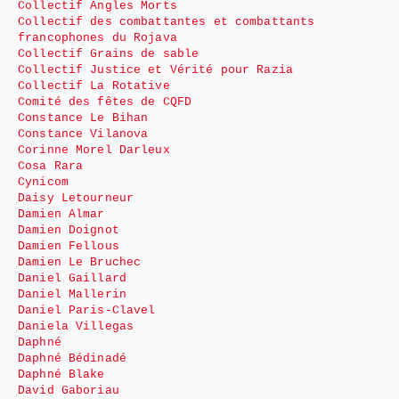
Collectif Angles Morts
Collectif des combattantes et combattants
francophones du Rojava
Collectif Grains de sable
Collectif Justice et Vérité pour Razia
Collectif La Rotative
Comité des fêtes de CQFD
Constance Le Bihan
Constance Vilanova
Corinne Morel Darleux
Cosa Rara
Cynicom
Daisy Letourneur
Damien Almar
Damien Doignot
Damien Fellous
Damien Le Bruchec
Daniel Gaillard
Daniel Mallerin
Daniel Paris-Clavel
Daniela Villegas
Daphné
Daphné Bédinadé
Daphné Blake
David Gaboriau