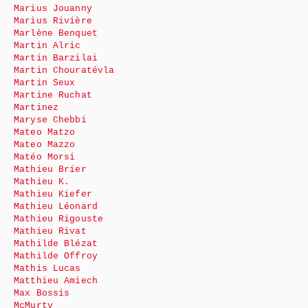
Marius Jouanny
Marius Rivière
Marlène Benquet
Martin Alric
Martin Barzilai
Martin Chouratévla
Martin Seux
Martine Ruchat
Martinez
Maryse Chebbi
Mateo Matzo
Mateo Mazzo
Matéo Morsi
Mathieu Brier
Mathieu K.
Mathieu Kiefer
Mathieu Léonard
Mathieu Rigouste
Mathieu Rivat
Mathilde Blézat
Mathilde Offroy
Mathis Lucas
Matthieu Amiech
Max Bossis
McMurty