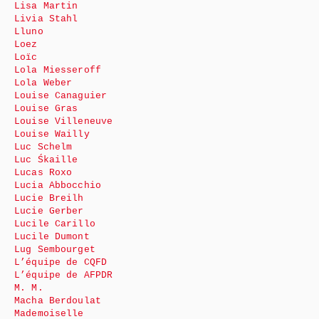
Lisa Martin
Livia Stahl
Lluno
Loez
Loïc
Lola Miesseroff
Lola Weber
Louise Canaguier
Louise Gras
Louise Villeneuve
Louise Wailly
Luc Schelm
Luc Śkaille
Lucas Roxo
Lucia Abbocchio
Lucie Breilh
Lucie Gerber
Lucile Carillo
Lucile Dumont
Lug Sembourget
L’équipe de CQFD
L’équipe de AFPDR
M. M.
Macha Berdoulat
Mademoiselle