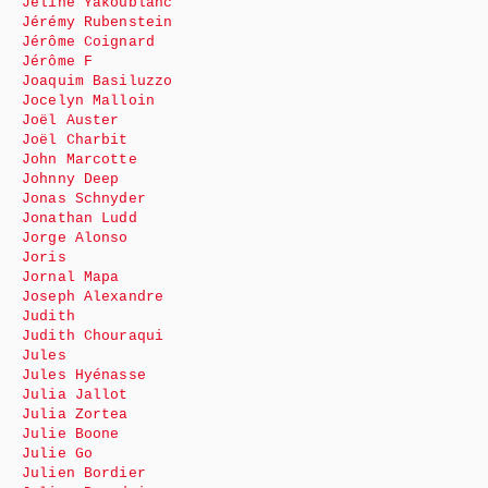
Jéline Yakoublanc
Jérémy Rubenstein
Jérôme Coignard
Jérôme F
Joaquim Basiluzzo
Jocelyn Malloin
Joël Auster
Joël Charbit
John Marcotte
Johnny Deep
Jonas Schnyder
Jonathan Ludd
Jorge Alonso
Joris
Jornal Mapa
Joseph Alexandre
Judith
Judith Chouraqui
Jules
Jules Hyénasse
Julia Jallot
Julia Zortea
Julie Boone
Julie Go
Julien Bordier