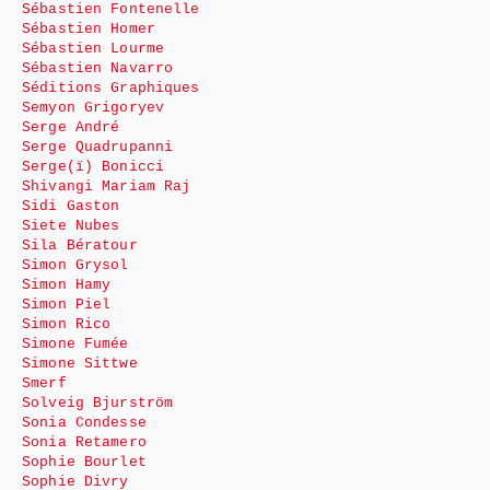
Sébastien Fontenelle
Sébastien Homer
Sébastien Lourme
Sébastien Navarro
Séditions Graphiques
Semyon Grigoryev
Serge André
Serge Quadrupanni
Serge(ï) Bonicci
Shivangi Mariam Raj
Sidi Gaston
Siete Nubes
Sila Bératour
Simon Grysol
Simon Hamy
Simon Piel
Simon Rico
Simone Fumée
Simone Sittwe
Smerf
Solveig Bjurström
Sonia Condesse
Sonia Retamero
Sophie Bourlet
Sophie Divry