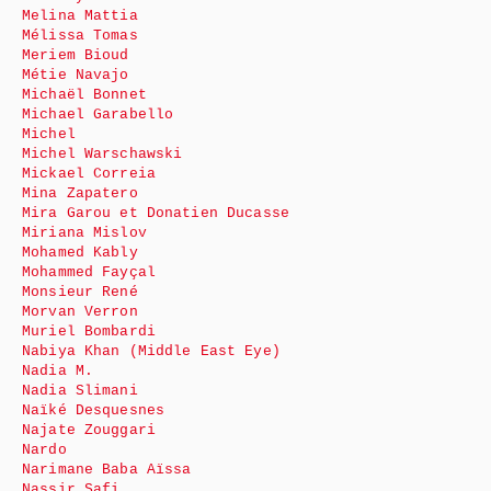
Melina Mattia
Mélissa Tomas
Meriem Bioud
Métie Navajo
Michaël Bonnet
Michael Garabello
Michel
Michel Warschawski
Mickael Correia
Mina Zapatero
Mira Garou et Donatien Ducasse
Miriana Mislov
Mohamed Kably
Mohammed Fayçal
Monsieur René
Morvan Verron
Muriel Bombardi
Nabiya Khan (Middle East Eye)
Nadia M.
Nadia Slimani
Naïké Desquesnes
Najate Zouggari
Nardo
Narimane Baba Aïssa
Nassir Safi