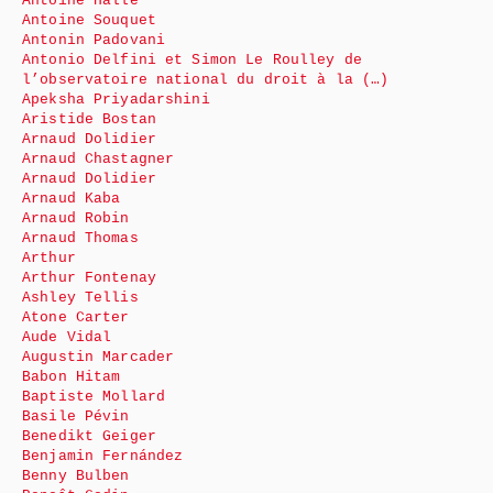
Antoine Hallé
Antoine Souquet
Antonin Padovani
Antonio Delfini et Simon Le Roulley de
l’observatoire national du droit à la (…)
Apeksha Priyadarshini
Aristide Bostan
Arnaud Dolidier
Arnaud Chastagner
Arnaud Dolidier
Arnaud Kaba
Arnaud Robin
Arnaud Thomas
Arthur
Arthur Fontenay
Ashley Tellis
Atone Carter
Aude Vidal
Augustin Marcader
Babon Hitam
Baptiste Mollard
Basile Pévin
Benedikt Geiger
Benjamin Fernández
Benny Bulben