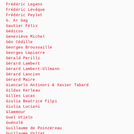
Frédéric Legens
Frédéric Lévêque
Frédéric Peylet
G. Ar Gag
Gautier Félix
Gédicus
Geneviève Michel
Géo Cédille
Georges Broussaille
Georges Lapierre
Gérald Perilli
Gérard Lambert
Gérard Lambert-Ullmann
Gérard Lancien
Gérard Maire
Giancarlo Antinori & Xavier Tabard
Gildas Kerleau
Gilles Lucas
Giulia Beatrice Filpi
Giulia Luciani
Glammour
Guel Utielo
Guénolé
Guillaume de Poinzéreau
Guillaume Vallet