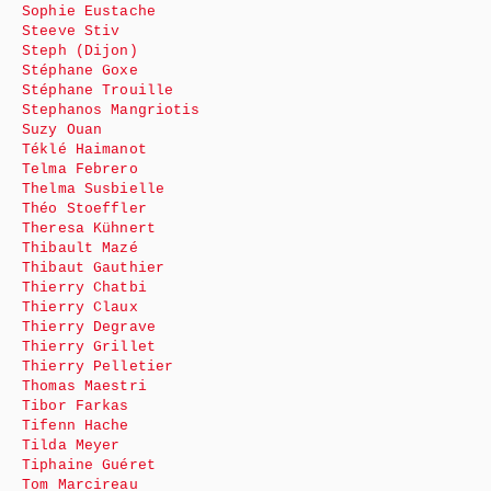
Sophie Eustache
Steeve Stiv
Steph (Dijon)
Stéphane Goxe
Stéphane Trouille
Stephanos Mangriotis
Suzy Ouan
Téklé Haimanot
Telma Febrero
Thelma Susbielle
Théo Stoeffler
Theresa Kühnert
Thibault Mazé
Thibaut Gauthier
Thierry Chatbi
Thierry Claux
Thierry Degrave
Thierry Grillet
Thierry Pelletier
Thomas Maestri
Tibor Farkas
Tifenn Hache
Tilda Meyer
Tiphaine Guéret
Tom Marcireau