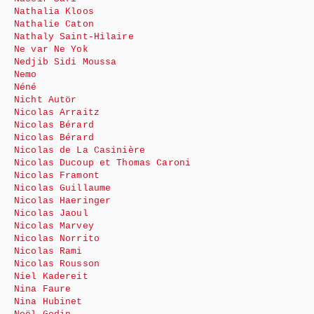
Nathalia Kloos
Nathalie Caton
Nathaly Saint-Hilaire
Ne var Ne Yok
Nedjib Sidi Moussa
Nemo
Néné
Nicht Autör
Nicolas Arraitz
Nicolas Bérard
Nicolas Bérard
Nicolas de La Casinière
Nicolas Ducoup et Thomas Caroni
Nicolas Framont
Nicolas Guillaume
Nicolas Haeringer
Nicolas Jaoul
Nicolas Marvey
Nicolas Norrito
Nicolas Rami
Nicolas Rousson
Niel Kadereit
Nina Faure
Nina Hubinet