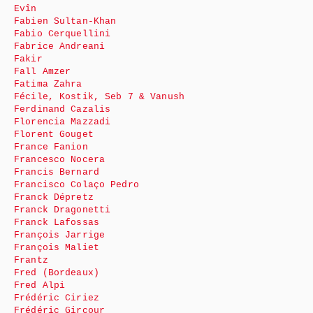
Evîn
Fabien Sultan-Khan
Fabio Cerquellini
Fabrice Andreani
Fakir
Fall Amzer
Fatima Zahra
Fécile, Kostik, Seb 7 & Vanush
Ferdinand Cazalis
Florencia Mazzadi
Florent Gouget
France Fanion
Francesco Nocera
Francis Bernard
Francisco Colaço Pedro
Franck Dépretz
Franck Dragonetti
Franck Lafossas
François Jarrige
François Maliet
Frantz
Fred (Bordeaux)
Fred Alpi
Frédéric Ciriez
Frédéric Gircour