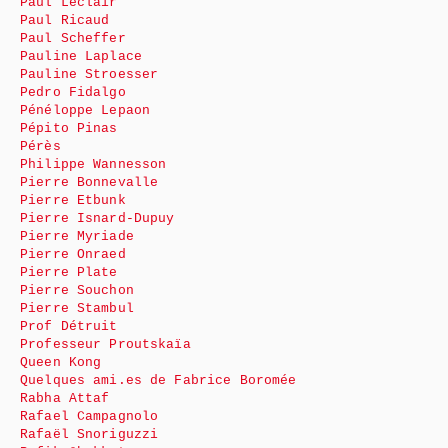
Paul Leclair
Paul Ricaud
Paul Scheffer
Pauline Laplace
Pauline Stroesser
Pedro Fidalgo
Pénéloppe Lepaon
Pépito Pinas
Pérès
Philippe Wannesson
Pierre Bonnevalle
Pierre Etbunk
Pierre Isnard-Dupuy
Pierre Myriade
Pierre Onraed
Pierre Plate
Pierre Souchon
Pierre Stambul
Prof Détruit
Professeur Proutskaïa
Queen Kong
Quelques ami.es de Fabrice Boromée
Rabha Attaf
Rafael Campagnolo
Rafaël Snoriguzzi