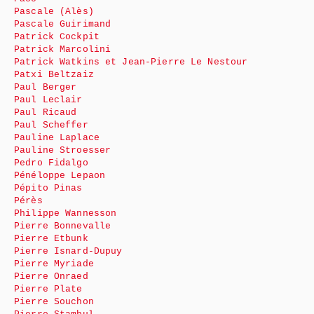
Pascale (Alès)
Pascale Guirimand
Patrick Cockpit
Patrick Marcolini
Patrick Watkins et Jean-Pierre Le Nestour
Patxi Beltzaiz
Paul Berger
Paul Leclair
Paul Ricaud
Paul Scheffer
Pauline Laplace
Pauline Stroesser
Pedro Fidalgo
Pénéloppe Lepaon
Pépito Pinas
Pérès
Philippe Wannesson
Pierre Bonnevalle
Pierre Etbunk
Pierre Isnard-Dupuy
Pierre Myriade
Pierre Onraed
Pierre Plate
Pierre Souchon