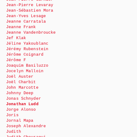
Jean-Pierre Levaray
Jean-Sébastien Mora
Jean-Yves Lesage
Jeanne Carratala
Jeanne Frank
Jeanne Vandenbroucke
Jef Klak
Jéline Yakoublanc
Jérémy Rubenstein
Jérôme Coignard
Jérôme F
Joaquim Basiluzzo
Jocelyn Malloin
Joël Auster
Joël Charbit
John Marcotte
Johnny Deep
Jonas Schnyder
Jonathan Ludd
Jorge Alonso
Joris
Jornal Mapa
Joseph Alexandre
Judith