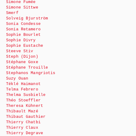
Simone Fumée
Simone Sittwe
Smerf
Solveig Bjurström
Sonia Condesse
Sonia Retamero
Sophie Bourlet
Sophie Divry
Sophie Eustache
Steeve Stiv
Steph (Dijon)
Stéphane Goxe
Stéphane Trouille
Stephanos Mangriotis
Suzy Ouan
Téklé Haimanot
Telma Febrero
Thelma Susbielle
Théo Stoeffler
Theresa Kühnert
Thibault Mazé
Thibaut Gauthier
Thierry Chatbi
Thierry Claux
Thierry Degrave