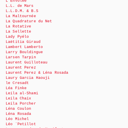
L’Envolée
L.L. de Mars
L.L.D.M. & B.S
La Maltournée
La Quadrature du Net
La Rotative
La Sellette
Lady Pyélo
Laëtitia Giraud
Lambert Lamberto
Larry Bouldingue
Larsen Tarpin
Laurent Guilloteau
Laurent Perez
Laurent Perez & Léna Rosada
Laury Garcia Haouji
le Cresadt
Léa Finke
Leila al-Shami
Leila Chaix
Leila Porcher
Léna Coulon
Léna Rosada
Léo Michel
Léo ¨Petillot