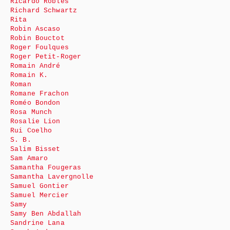
Ricardo Robles
Richard Schwartz
Rita
Robin Ascaso
Robin Bouctot
Roger Foulques
Roger Petit-Roger
Romain André
Romain K.
Roman
Romane Frachon
Roméo Bondon
Rosa Munch
Rosalie Lion
Rui Coelho
S. B.
Salim Bisset
Sam Amaro
Samantha Fougeras
Samantha Lavergnolle
Samuel Gontier
Samuel Mercier
Samy
Samy Ben Abdallah
Sandrine Lana