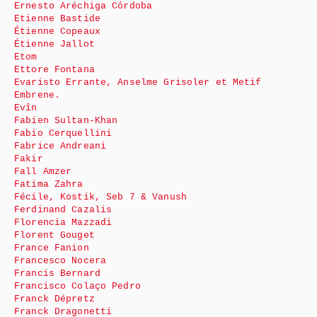
Ernesto Aréchiga Córdoba
Etienne Bastide
Étienne Copeaux
Étienne Jallot
Etom
Ettore Fontana
Evaristo Errante, Anselme Grisoler et Metif
Embrene.
Evîn
Fabien Sultan-Khan
Fabio Cerquellini
Fabrice Andreani
Fakir
Fall Amzer
Fatima Zahra
Fécile, Kostik, Seb 7 & Vanush
Ferdinand Cazalis
Florencia Mazzadi
Florent Gouget
France Fanion
Francesco Nocera
Francis Bernard
Francisco Colaço Pedro
Franck Dépretz
Franck Dragonetti