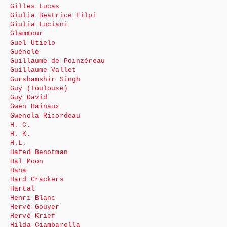
Gilles Lucas
Giulia Beatrice Filpi
Giulia Luciani
Glammour
Guel Utielo
Guénolé
Guillaume de Poinzéreau
Guillaume Vallet
Gurshamshir Singh
Guy (Toulouse)
Guy David
Gwen Hainaux
Gwenola Ricordeau
H. C.
H. K.
H.L.
Hafed Benotman
Hal Moon
Hana
Hard Crackers
Hartal
Henri Blanc
Hervé Gouyer
Hervé Krief
Hilda Ciambarella