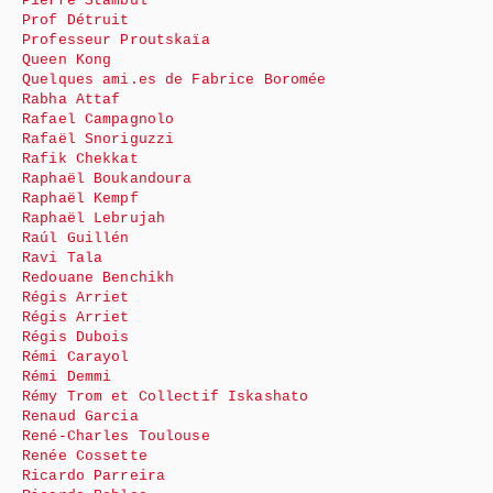
Pierre Stambul
Prof Détruit
Professeur Proutskaïa
Queen Kong
Quelques ami.es de Fabrice Boromée
Rabha Attaf
Rafael Campagnolo
Rafaël Snoriguzzi
Rafik Chekkat
Raphaël Boukandoura
Raphaël Kempf
Raphaël Lebrujah
Raúl Guillén
Ravi Tala
Redouane Benchikh
Régis Arriet
Régis Arriet
Régis Dubois
Rémi Carayol
Rémi Demmi
Rémy Trom et Collectif Iskashato
Renaud Garcia
René-Charles Toulouse
Renée Cossette
Ricardo Parreira