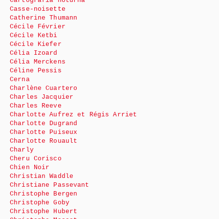
Cartografia noturna
Casse-noisette
Catherine Thumann
Cécile Février
Cécile Ketbi
Cécile Kiefer
Célia Izoard
Célia Merckens
Céline Pessis
Cerna
Charlène Cuartero
Charles Jacquier
Charles Reeve
Charlotte Aufrez et Régis Arriet
Charlotte Dugrand
Charlotte Puiseux
Charlotte Rouault
Charly
Cheru Corisco
Chien Noir
Christian Waddle
Christiane Passevant
Christophe Bergen
Christophe Goby
Christophe Hubert