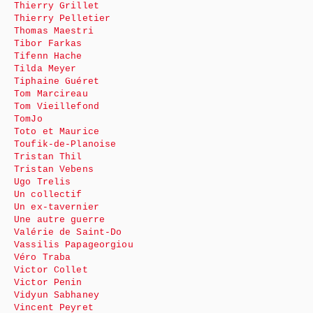
Thierry Grillet
Thierry Pelletier
Thomas Maestri
Tibor Farkas
Tifenn Hache
Tilda Meyer
Tiphaine Guéret
Tom Marcireau
Tom Vieillefond
TomJo
Toto et Maurice
Toufik-de-Planoise
Tristan Thil
Tristan Vebens
Ugo Trelis
Un collectif
Un ex-tavernier
Une autre guerre
Valérie de Saint-Do
Vassilis Papageorgiou
Véro Traba
Victor Collet
Victor Penin
Vidyun Sabhaney
Vincent Peyret