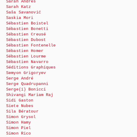
Sarah Andres
Sarah Katz
Saša Savanović
Saskia Mori
Sébastien Boistel
Sébastien Bonetti
Sébastien Creusé
Sébastien Dubost
Sébastien Fontenelle
Sébastien Homer
Sébastien Lourme
Sébastien Navarro
Séditions Graphiques
Semyon Grigoryev
Serge André
Serge Quadrupanni
Serge(ï) Bonicci
Shivangi Mariam Raj
Sidi Gaston
Siete Nubes
Sila Bératour
Simon Grysol
Simon Hamy
Simon Piel
Simon Rico