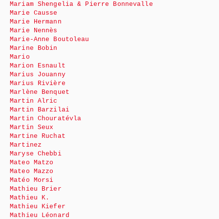
Mariam Shengelia & Pierre Bonnevalle
Marie Causse
Marie Hermann
Marie Nennès
Marie-Anne Boutoleau
Marine Bobin
Mario
Marion Esnault
Marius Jouanny
Marius Rivière
Marlène Benquet
Martin Alric
Martin Barzilai
Martin Chouratévla
Martin Seux
Martine Ruchat
Martinez
Maryse Chebbi
Mateo Matzo
Mateo Mazzo
Matéo Morsi
Mathieu Brier
Mathieu K.
Mathieu Kiefer
Mathieu Léonard