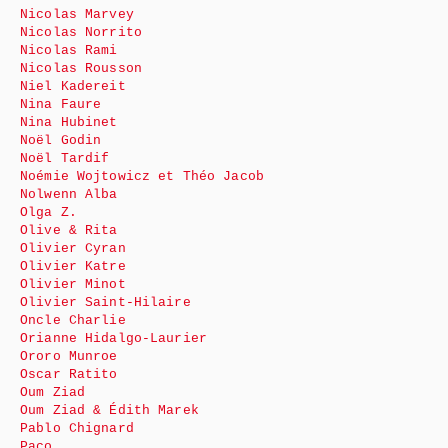
Nicolas Marvey
Nicolas Norrito
Nicolas Rami
Nicolas Rousson
Niel Kadereit
Nina Faure
Nina Hubinet
Noël Godin
Noël Tardif
Noémie Wojtowicz et Théo Jacob
Nolwenn Alba
Olga Z.
Olive & Rita
Olivier Cyran
Olivier Katre
Olivier Minot
Olivier Saint-Hilaire
Oncle Charlie
Orianne Hidalgo-Laurier
Ororo Munroe
Oscar Ratito
Oum Ziad
Oum Ziad & Édith Marek
Pablo Chignard
Paco