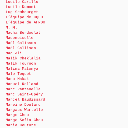
Lucile Carillo
Lucile Dumont
Lug Sembourget
L’équipe de CQFD
L’équipe de AFPDR
M. M.
Macha Berdoulat
Mademoiselle
Maël Galisson
Maël Gallison
Mag Ali
Malik Cheklalia
Malik Tournon
Malima Matonya
Malo Toquet
Manu Makak
Manuel Rolland
Marc Pantanella
Marc Saint-Upéry
Marcel Baudissard
Mareine Doulard
Margaux Wartelle
Margo Chou
Margo Sofia Chou
Maria Couture