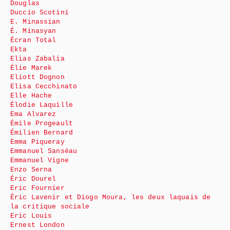
Douglas
Duccio Scotini
E. Minassian
É. Minasyan
Écran Total
Ekta
Elias Zabalia
Élie Marek
Eliott Dognon
Elisa Cecchinato
Elle Hache
Élodie Laquille
Ema Alvarez
Émile Progeault
Émilien Bernard
Emma Piqueray
Emmanuel Sanséau
Emmanuel Vigne
Enzo Serna
Éric Dourel
Eric Fournier
Éric Lavenir et Diogo Moura, les deux laquais de
la critique sociale
Eric Louis
Ernest London