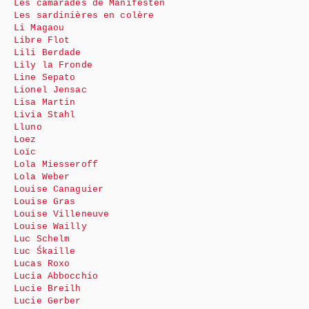
Les camarades de Manifesten
Les sardinières en colère
Li Magaou
Libre Flot
Lili Berdade
Lily la Fronde
Line Sepato
Lionel Jensac
Lisa Martin
Livia Stahl
Lluno
Loez
Loïc
Lola Miesseroff
Lola Weber
Louise Canaguier
Louise Gras
Louise Villeneuve
Louise Wailly
Luc Schelm
Luc Śkaille
Lucas Roxo
Lucia Abbocchio
Lucie Breilh
Lucie Gerber