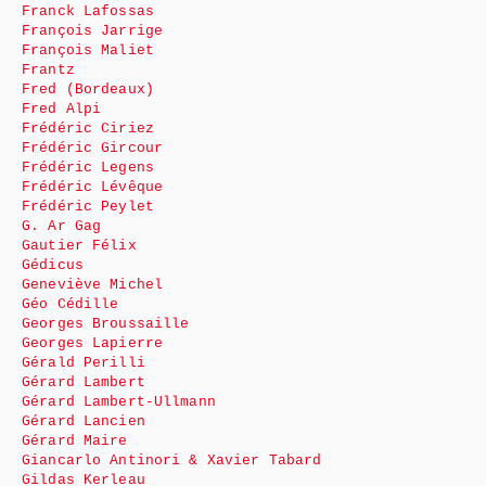
Franck Lafossas
François Jarrige
François Maliet
Frantz
Fred (Bordeaux)
Fred Alpi
Frédéric Ciriez
Frédéric Gircour
Frédéric Legens
Frédéric Lévêque
Frédéric Peylet
G. Ar Gag
Gautier Félix
Gédicus
Geneviève Michel
Géo Cédille
Georges Broussaille
Georges Lapierre
Gérald Perilli
Gérard Lambert
Gérard Lambert-Ullmann
Gérard Lancien
Gérard Maire
Giancarlo Antinori & Xavier Tabard
Gildas Kerleau