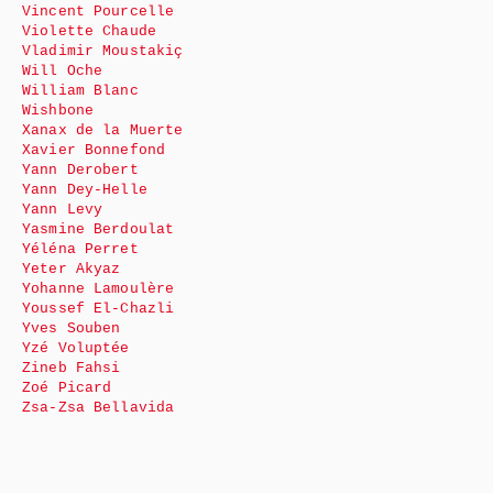
Vincent Pourcelle
Violette Chaude
Vladimir Moustakiç
Will Oche
William Blanc
Wishbone
Xanax de la Muerte
Xavier Bonnefond
Yann Derobert
Yann Dey-Helle
Yann Levy
Yasmine Berdoulat
Yéléna Perret
Yeter Akyaz
Yohanne Lamoulère
Youssef El-Chazli
Yves Souben
Yzé Voluptée
Zineb Fahsi
Zoé Picard
Zsa-Zsa Bellavida