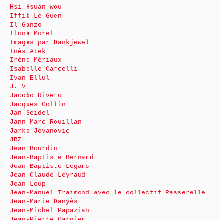
Hsi Hsuan-wou
Iffik Le Guen
Il Ganzo
Ilona Morel
Images par Dankjewel
Inès Atek
Irène Mériaux
Isabelle Carcelli
Ivan Ellul
J. V.
Jacobo Rivero
Jacques Collin
Jan Seidel
Jann-Marc Rouillan
Jarko Jovanovic
JBZ
Jean Bourdin
Jean-Baptiste Bernard
Jean-Baptiste Legars
Jean-Claude Leyraud
Jean-Loup
Jean-Manuel Traimond avec le collectif Passerelle
Jean-Marie Danyès
Jean-Michel Papazian
Jean-Pierre Garnier