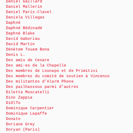
Daniel Gaillard
Daniel Mallerin
Daniel Paris-Clavel
Daniela Villegas
Daphné
Daphné Bédinadé
Daphné Blake
David Gaboriau
David Martin
Dénètem Touam Bona
Denis L.
Des amis de Cesare
Des ami·es de la Chapelle
Des membres de Lounapo et de Primitivi
Des membres du comité de soutien à Vincenzo
Des militantes d’Alarm Phone
Des pailhassous parmi d’autres
Diletta Moscatelli
Dino Zappia
DiOlTo
Dominique Carpentier
Dominique Lapaffe
Donato
Doriane Grey
Doryan (Paris)