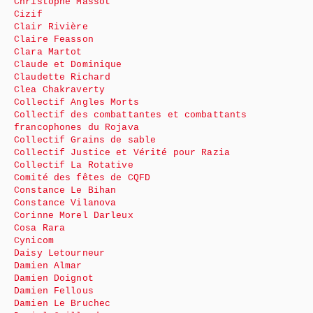
Christophe Massot
Cizif
Clair Rivière
Claire Feasson
Clara Martot
Claude et Dominique
Claudette Richard
Clea Chakraverty
Collectif Angles Morts
Collectif des combattantes et combattants
francophones du Rojava
Collectif Grains de sable
Collectif Justice et Vérité pour Razia
Collectif La Rotative
Comité des fêtes de CQFD
Constance Le Bihan
Constance Vilanova
Corinne Morel Darleux
Cosa Rara
Cynicom
Daisy Letourneur
Damien Almar
Damien Doignot
Damien Fellous
Damien Le Bruchec