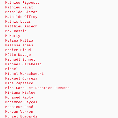
Mathieu Rigouste
Mathieu Rivat
Mathilde Blézat
Mathilde Offroy
Mathis Lucas
Matthieu Amiech
Max Bossis
McMurty
Melina Mattia
Mélissa Tomas
Meriem Bioud
Métie Navajo
Michaël Bonnet
Michael Garabello
Michel
Michel Warschawski
Mickael Correia
Mina Zapatero
Mira Garou et Donatien Ducasse
Miriana Mislov
Mohamed Kably
Mohammed Fayçal
Monsieur René
Morvan Verron
Muriel Bombardi