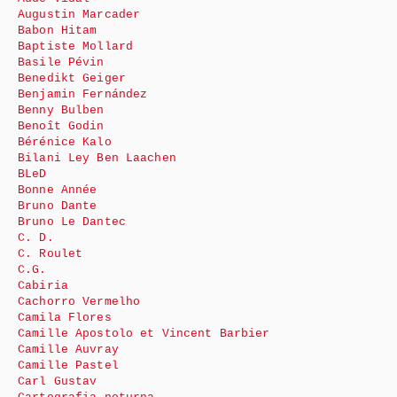
Augustin Marcader
Babon Hitam
Baptiste Mollard
Basile Pévin
Benedikt Geiger
Benjamin Fernández
Benny Bulben
Benoît Godin
Bérénice Kalo
Bilani Ley Ben Laachen
BLeD
Bonne Année
Bruno Dante
Bruno Le Dantec
C. D.
C. Roulet
C.G.
Cabiria
Cachorro Vermelho
Camila Flores
Camille Apostolo et Vincent Barbier
Camille Auvray
Camille Pastel
Carl Gustav