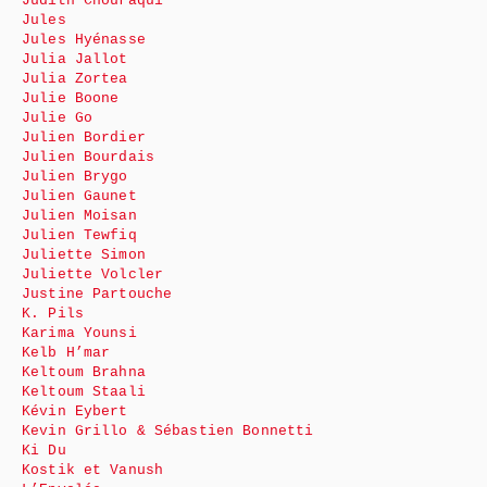
Judith Chouraqui
Jules
Jules Hyénasse
Julia Jallot
Julia Zortea
Julie Boone
Julie Go
Julien Bordier
Julien Bourdais
Julien Brygo
Julien Gaunet
Julien Moisan
Julien Tewfiq
Juliette Simon
Juliette Volcler
Justine Partouche
K. Pils
Karima Younsi
Kelb H’mar
Keltoum Brahna
Keltoum Staali
Kévin Eybert
Kevin Grillo & Sébastien Bonnetti
Ki Du
Kostik et Vanush