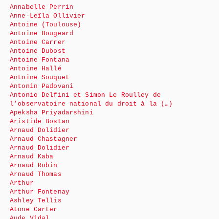
Annabelle Perrin
Anne-Leïla Ollivier
Antoine (Toulouse)
Antoine Bougeard
Antoine Carrer
Antoine Dubost
Antoine Fontana
Antoine Hallé
Antoine Souquet
Antonin Padovani
Antonio Delfini et Simon Le Roulley de
l’observatoire national du droit à la (…)
Apeksha Priyadarshini
Aristide Bostan
Arnaud Dolidier
Arnaud Chastagner
Arnaud Dolidier
Arnaud Kaba
Arnaud Robin
Arnaud Thomas
Arthur
Arthur Fontenay
Ashley Tellis
Atone Carter
Aude Vidal