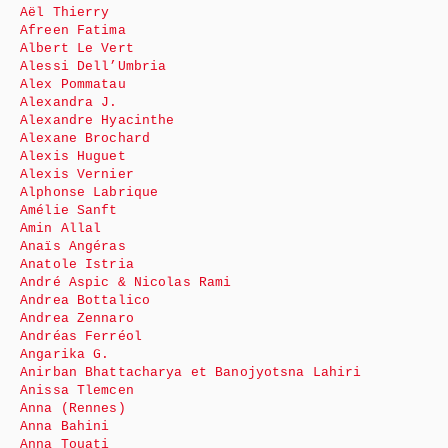
Aël Thierry
Afreen Fatima
Albert Le Vert
Alessi Dell’Umbria
Alex Pommatau
Alexandra J.
Alexandre Hyacinthe
Alexane Brochard
Alexis Huguet
Alexis Vernier
Alphonse Labrique
Amélie Sanft
Amin Allal
Anaïs Angéras
Anatole Istria
André Aspic & Nicolas Rami
Andrea Bottalico
Andrea Zennaro
Andréas Ferréol
Angarika G.
Anirban Bhattacharya et Banojyotsna Lahiri
Anissa Tlemcen
Anna (Rennes)
Anna Bahini
Anna Touati