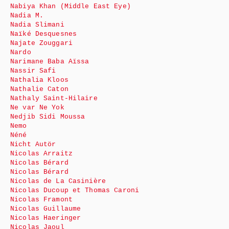
Nabiya Khan (Middle East Eye)
Nadia M.
Nadia Slimani
Naïké Desquesnes
Najate Zouggari
Nardo
Narimane Baba Aïssa
Nassir Safi
Nathalia Kloos
Nathalie Caton
Nathaly Saint-Hilaire
Ne var Ne Yok
Nedjib Sidi Moussa
Nemo
Néné
Nicht Autör
Nicolas Arraitz
Nicolas Bérard
Nicolas Bérard
Nicolas de La Casinière
Nicolas Ducoup et Thomas Caroni
Nicolas Framont
Nicolas Guillaume
Nicolas Haeringer
Nicolas Jaoul