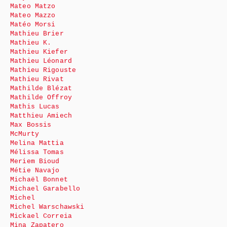
Mateo Matzo
Mateo Mazzo
Matéo Morsi
Mathieu Brier
Mathieu K.
Mathieu Kiefer
Mathieu Léonard
Mathieu Rigouste
Mathieu Rivat
Mathilde Blézat
Mathilde Offroy
Mathis Lucas
Matthieu Amiech
Max Bossis
McMurty
Melina Mattia
Mélissa Tomas
Meriem Bioud
Métie Navajo
Michaël Bonnet
Michael Garabello
Michel
Michel Warschawski
Mickael Correia
Mina Zapatero