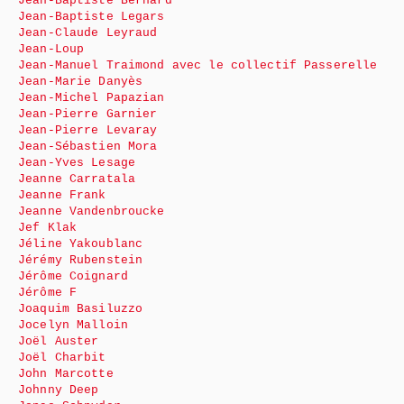
Jean-Baptiste Bernard
Jean-Baptiste Legars
Jean-Claude Leyraud
Jean-Loup
Jean-Manuel Traimond avec le collectif Passerelle
Jean-Marie Danyès
Jean-Michel Papazian
Jean-Pierre Garnier
Jean-Pierre Levaray
Jean-Sébastien Mora
Jean-Yves Lesage
Jeanne Carratala
Jeanne Frank
Jeanne Vandenbroucke
Jef Klak
Jéline Yakoublanc
Jérémy Rubenstein
Jérôme Coignard
Jérôme F
Joaquim Basiluzzo
Jocelyn Malloin
Joël Auster
Joël Charbit
John Marcotte
Johnny Deep