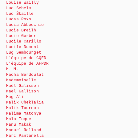
Louise Wailly
Luc Schelm
Luc Śkaille
Lucas Roxo
Lucia Abbocchio
Lucie Breilh
Lucie Gerber
Lucile Carillo
Lucile Dumont
Lug Sembourget
L’équipe de CQFD
L’équipe de AFPDR
M. M.
Macha Berdoulat
Mademoiselle
Maël Galisson
Maël Gallison
Mag Ali
Malik Cheklalia
Malik Tournon
Malima Matonya
Malo Toquet
Manu Makak
Manuel Rolland
Marc Pantanella