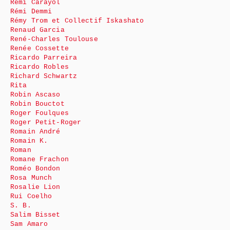
Rémi Carayol
Rémi Demmi
Rémy Trom et Collectif Iskashato
Renaud Garcia
René-Charles Toulouse
Renée Cossette
Ricardo Parreira
Ricardo Robles
Richard Schwartz
Rita
Robin Ascaso
Robin Bouctot
Roger Foulques
Roger Petit-Roger
Romain André
Romain K.
Roman
Romane Frachon
Roméo Bondon
Rosa Munch
Rosalie Lion
Rui Coelho
S. B.
Salim Bisset
Sam Amaro