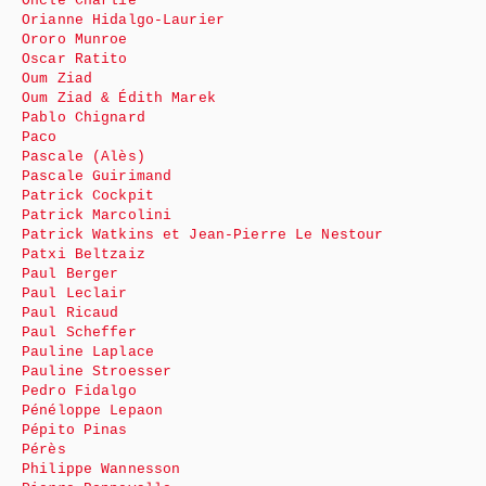
Oncle Charlie
Orianne Hidalgo-Laurier
Ororo Munroe
Oscar Ratito
Oum Ziad
Oum Ziad & Édith Marek
Pablo Chignard
Paco
Pascale (Alès)
Pascale Guirimand
Patrick Cockpit
Patrick Marcolini
Patrick Watkins et Jean-Pierre Le Nestour
Patxi Beltzaiz
Paul Berger
Paul Leclair
Paul Ricaud
Paul Scheffer
Pauline Laplace
Pauline Stroesser
Pedro Fidalgo
Pénéloppe Lepaon
Pépito Pinas
Pérès
Philippe Wannesson