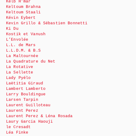
Kelb H’mar
Keltoum Brahna
Keltoum Staali
Kévin Eybert
Kevin Grillo & Sébastien Bonnetti
Ki Du
Kostik et Vanush
L’Envolée
L.L. de Mars
L.L.D.M. & B.S
La Maltournée
La Quadrature du Net
La Rotative
La Sellette
Lady Pyélo
Laëtitia Giraud
Lambert Lamberto
Larry Bouldingue
Larsen Tarpin
Laurent Guilloteau
Laurent Perez
Laurent Perez & Léna Rosada
Laury Garcia Haouji
le Cresadt
Léa Finke