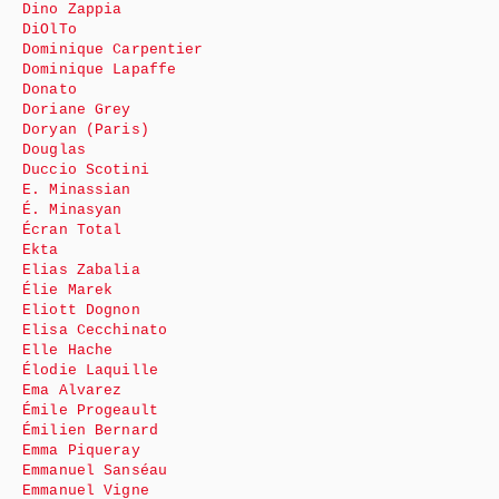
Dino Zappia
DiOlTo
Dominique Carpentier
Dominique Lapaffe
Donato
Doriane Grey
Doryan (Paris)
Douglas
Duccio Scotini
E. Minassian
É. Minasyan
Écran Total
Ekta
Elias Zabalia
Élie Marek
Eliott Dognon
Elisa Cecchinato
Elle Hache
Élodie Laquille
Ema Alvarez
Émile Progeault
Émilien Bernard
Emma Piqueray
Emmanuel Sanséau
Emmanuel Vigne