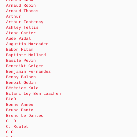
Arnaud Kaba
Arnaud Robin
Arnaud Thomas
Arthur
Arthur Fontenay
Ashley Tellis
Atone Carter
Aude Vidal
Augustin Marcader
Babon Hitam
Baptiste Mollard
Basile Pévin
Benedikt Geiger
Benjamin Fernández
Benny Bulben
Benoît Godin
Bérénice Kalo
Bilani Ley Ben Laachen
BLeD
Bonne Année
Bruno Dante
Bruno Le Dantec
C. D.
C. Roulet
C.G.