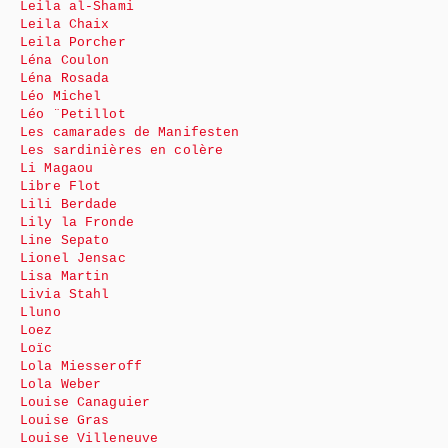
Leila al-Shami
Leila Chaix
Leila Porcher
Léna Coulon
Léna Rosada
Léo Michel
Léo ¨Petillot
Les camarades de Manifesten
Les sardinières en colère
Li Magaou
Libre Flot
Lili Berdade
Lily la Fronde
Line Sepato
Lionel Jensac
Lisa Martin
Livia Stahl
Lluno
Loez
Loïc
Lola Miesseroff
Lola Weber
Louise Canaguier
Louise Gras
Louise Villeneuve