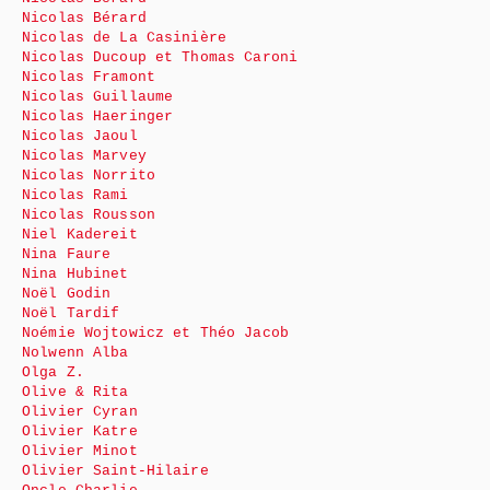
Nicolas Bérard
Nicolas de La Casinière
Nicolas Ducoup et Thomas Caroni
Nicolas Framont
Nicolas Guillaume
Nicolas Haeringer
Nicolas Jaoul
Nicolas Marvey
Nicolas Norrito
Nicolas Rami
Nicolas Rousson
Niel Kadereit
Nina Faure
Nina Hubinet
Noël Godin
Noël Tardif
Noémie Wojtowicz et Théo Jacob
Nolwenn Alba
Olga Z.
Olive & Rita
Olivier Cyran
Olivier Katre
Olivier Minot
Olivier Saint-Hilaire