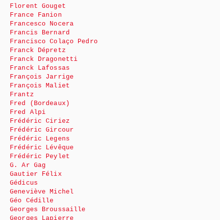
Florent Gouget
France Fanion
Francesco Nocera
Francis Bernard
Francisco Colaço Pedro
Franck Dépretz
Franck Dragonetti
Franck Lafossas
François Jarrige
François Maliet
Frantz
Fred (Bordeaux)
Fred Alpi
Frédéric Ciriez
Frédéric Gircour
Frédéric Legens
Frédéric Lévêque
Frédéric Peylet
G. Ar Gag
Gautier Félix
Gédicus
Geneviève Michel
Géo Cédille
Georges Broussaille
Georges Lapierre