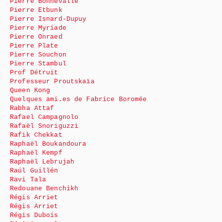
Pierre Bonnevalle
Pierre Etbunk
Pierre Isnard-Dupuy
Pierre Myriade
Pierre Onraed
Pierre Plate
Pierre Souchon
Pierre Stambul
Prof Détruit
Professeur Proutskaïa
Queen Kong
Quelques ami.es de Fabrice Boromée
Rabha Attaf
Rafael Campagnolo
Rafaël Snoriguzzi
Rafik Chekkat
Raphaël Boukandoura
Raphaël Kempf
Raphaël Lebrujah
Raúl Guillén
Ravi Tala
Redouane Benchikh
Régis Arriet
Régis Arriet
Régis Dubois