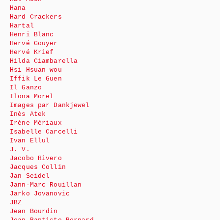
Hana
Hard Crackers
Hartal
Henri Blanc
Hervé Gouyer
Hervé Krief
Hilda Ciambarella
Hsi Hsuan-wou
Iffik Le Guen
Il Ganzo
Ilona Morel
Images par Dankjewel
Inès Atek
Irène Mériaux
Isabelle Carcelli
Ivan Ellul
J. V.
Jacobo Rivero
Jacques Collin
Jan Seidel
Jann-Marc Rouillan
Jarko Jovanovic
JBZ
Jean Bourdin