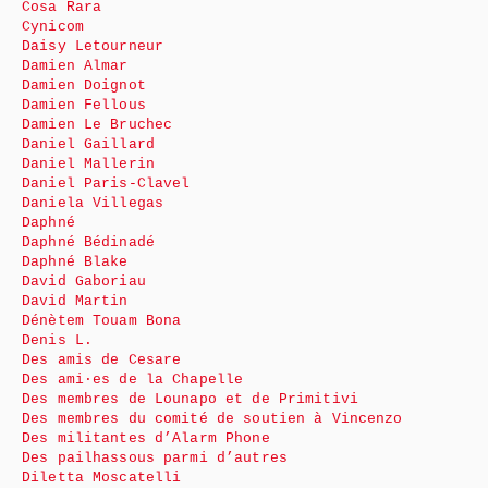
Cosa Rara
Cynicom
Daisy Letourneur
Damien Almar
Damien Doignot
Damien Fellous
Damien Le Bruchec
Daniel Gaillard
Daniel Mallerin
Daniel Paris-Clavel
Daniela Villegas
Daphné
Daphné Bédinadé
Daphné Blake
David Gaboriau
David Martin
Dénètem Touam Bona
Denis L.
Des amis de Cesare
Des ami·es de la Chapelle
Des membres de Lounapo et de Primitivi
Des membres du comité de soutien à Vincenzo
Des militantes d’Alarm Phone
Des pailhassous parmi d’autres
Diletta Moscatelli