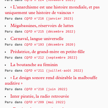
Paru dans
CQFD n°224 (novembre 2023)
« L’anarchisme est une histoire mondiale, et pas
uniquement une histoire de vaincus »
Paru dans
CQFD
n°216 (janvier 2023)
Mégabassines, réservoirs de luttes
Paru dans
CQFD
n°215 (décembre 2022)
Carnaval, langue universelle
Paru dans
CQFD
n°193 (décembre 2020)
Prédatrice, de grand-mère en petite-fille
Paru dans
CQFD
n°212 (septembre 2022)
La boutanche au féminin
Paru dans
CQFD
n°211 (juillet-août 2022)
« Le design sonore rend désirable la malbouffe
auditive »
Paru dans
CQFD
n°210 (juin 2022)
Inter piratée, la radio retrouvée
Paru dans
CQFD
n°209 (mai 2022)