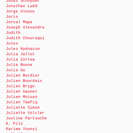
Jonas Schnyder
Jonathan Ludd
Jorge Alonso
Joris
Jornal Mapa
Joseph Alexandre
Judith
Judith Chouraqui
Jules
Jules Hyénasse
Julia Jallot
Julia Zortea
Julie Boone
Julie Go
Julien Bordier
Julien Bourdais
Julien Brygo
Julien Gaunet
Julien Moisan
Julien Tewfiq
Juliette Simon
Juliette Volcler
Justine Partouche
K. Pils
Karima Younsi