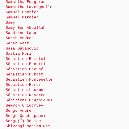
Samantha Fougeras
Samantha Lavergnolle
Samuel Gontier
Samuel Mercier
Samy
Samy Ben Abdallah
Sandrine Lana
Sarah Andres
Sarah Katz
Saša Savanović
Saskia Mori
Sébastien Boistel
Sébastien Bonetti
Sébastien Creusé
Sébastien Dubost
Sébastien Fontenelle
Sébastien Homer
Sébastien Lourme
Sébastien Navarro
Séditions Graphiques
Semyon Grigoryev
Serge André
Serge Quadrupanni
Serge(ï) Bonicci
Shivangi Mariam Raj