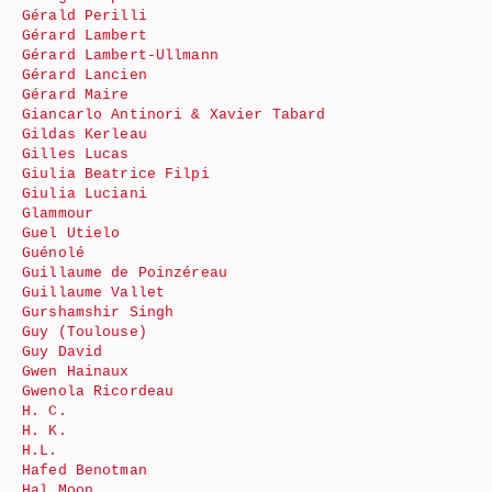
Gérald Perilli
Gérard Lambert
Gérard Lambert-Ullmann
Gérard Lancien
Gérard Maire
Giancarlo Antinori & Xavier Tabard
Gildas Kerleau
Gilles Lucas
Giulia Beatrice Filpi
Giulia Luciani
Glammour
Guel Utielo
Guénolé
Guillaume de Poinzéreau
Guillaume Vallet
Gurshamshir Singh
Guy (Toulouse)
Guy David
Gwen Hainaux
Gwenola Ricordeau
H. C.
H. K.
H.L.
Hafed Benotman
Hal Moon