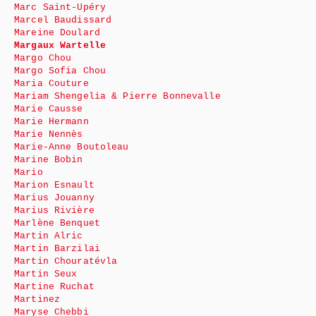
Marc Saint-Upéry
Marcel Baudissard
Mareine Doulard
Margaux Wartelle
Margo Chou
Margo Sofia Chou
Maria Couture
Mariam Shengelia & Pierre Bonnevalle
Marie Causse
Marie Hermann
Marie Nennès
Marie-Anne Boutoleau
Marine Bobin
Mario
Marion Esnault
Marius Jouanny
Marius Rivière
Marlène Benquet
Martin Alric
Martin Barzilai
Martin Chouratévla
Martin Seux
Martine Ruchat
Martinez
Maryse Chebbi