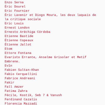
Enzo Serna
Éric Dourel
Eric Fournier
Éric Lavenir et Diogo Moura, les deux laquais de
la critique sociale
Eric Louis
Ernest London
Ernesto Aréchiga Córdoba
Etienne Bastide
Étienne Copeaux
Étienne Jallot
Etom
Ettore Fontana
Evaristo Errante, Anselme Grisoler et Metif
Embrene.
Evîn
Fabien Sultan-Khan
Fabio Cerquellini
Fabrice Andreani
Fakir
Fall Amzer
Fatima Zahra
Fécile, Kostik, Seb 7 & Vanush
Ferdinand Cazalis
Florencia Mazzadi