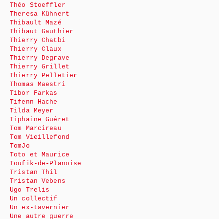
Théo Stoeffler
Theresa Kühnert
Thibault Mazé
Thibaut Gauthier
Thierry Chatbi
Thierry Claux
Thierry Degrave
Thierry Grillet
Thierry Pelletier
Thomas Maestri
Tibor Farkas
Tifenn Hache
Tilda Meyer
Tiphaine Guéret
Tom Marcireau
Tom Vieillefond
TomJo
Toto et Maurice
Toufik-de-Planoise
Tristan Thil
Tristan Vebens
Ugo Trelis
Un collectif
Un ex-tavernier
Une autre guerre