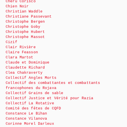
Cheru Corisco
Chien Noir
Christian Waddle
Christiane Passevant
Christophe Bergen
Christophe Goby
Christophe Hubert
Christophe Massot
Cizif
Clair Rivière
Claire Feasson
Clara Martot
Claude et Dominique
Claudette Richard
Clea Chakraverty
Collectif Angles Morts
Collectif des combattantes et combattants
francophones du Rojava
Collectif Grains de sable
Collectif Justice et Vérité pour Razia
Collectif La Rotative
Comité des fêtes de CQFD
Constance Le Bihan
Constance Vilanova
Corinne Morel Darleux