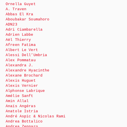
Ornella Guyet
A. Traven
Abbas El Kra
Aboubakar Soumahoro
ADN23
Adri Ciambarella
Adrien Labbe
Aël Thierry
Afreen Fatima
Albert Le Vert
Alessi Dell’Umbria
Alex Pommatau
Alexandra J.
Alexandre Hyacinthe
Alexane Brochard
Alexis Huguet
Alexis Vernier
Alphonse Labrique
Amélie Sanft
Amin Allal
Anaïs Angéras
Anatole Istria
André Aspic & Nicolas Rami
Andrea Bottalico
Andrea Zennaro