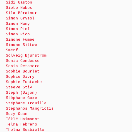
Sidi Gaston
Siete Nubes
Sila Bératour
Simon Grysol
Simon Hamy
Simon Piel
Simon Rico
Simone Fumée
Simone Sittwe
Smerf
Solveig Bjurström
Sonia Condesse
Sonia Retamero
Sophie Bourlet
Sophie Divry
Sophie Eustache
Steeve Stiv
Steph (Dijon)
Stéphane Goxe
Stéphane Trouille
Stephanos Mangriotis
Suzy Ouan
Téklé Haimanot
Telma Febrero
Thelma Susbielle