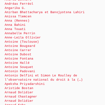
Andréas Ferréol
Angarika G.
Anirban Bhattacharya et Banojyotsna Lahiri
Anissa Tlemcen
Anna (Rennes)
Anna Bahini
Anna Touati
Annabelle Perrin
Anne-Leïla Ollivier
Antoine (Toulouse)
Antoine Bougeard
Antoine Carrer
Antoine Dubost
Antoine Fontana
Antoine Hallé
Antoine Souquet
Antonin Padovani
Antonio Delfini et Simon Le Roulley de
l’observatoire national du droit à la (…)
Apeksha Priyadarshini
Aristide Bostan
Arnaud Dolidier
Arnaud Chastagner
Arnaud Dolidier