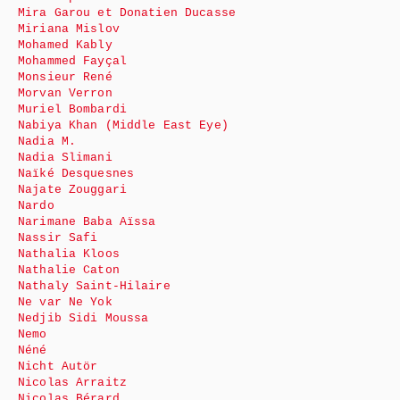
Mira Garou et Donatien Ducasse
Miriana Mislov
Mohamed Kably
Mohammed Fayçal
Monsieur René
Morvan Verron
Muriel Bombardi
Nabiya Khan (Middle East Eye)
Nadia M.
Nadia Slimani
Naïké Desquesnes
Najate Zouggari
Nardo
Narimane Baba Aïssa
Nassir Safi
Nathalia Kloos
Nathalie Caton
Nathaly Saint-Hilaire
Ne var Ne Yok
Nedjib Sidi Moussa
Nemo
Néné
Nicht Autör
Nicolas Arraitz
Nicolas Bérard