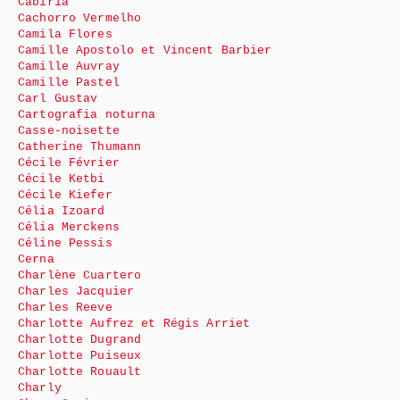
Cabiria
Cachorro Vermelho
Camila Flores
Camille Apostolo et Vincent Barbier
Camille Auvray
Camille Pastel
Carl Gustav
Cartografia noturna
Casse-noisette
Catherine Thumann
Cécile Février
Cécile Ketbi
Cécile Kiefer
Célia Izoard
Célia Merckens
Céline Pessis
Cerna
Charlène Cuartero
Charles Jacquier
Charles Reeve
Charlotte Aufrez et Régis Arriet
Charlotte Dugrand
Charlotte Puiseux
Charlotte Rouault
Charly