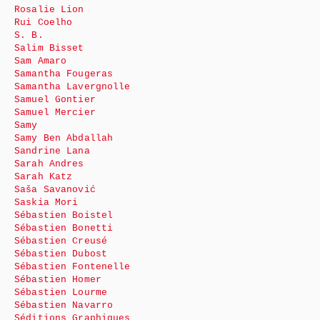
Rosalie Lion
Rui Coelho
S. B.
Salim Bisset
Sam Amaro
Samantha Fougeras
Samantha Lavergnolle
Samuel Gontier
Samuel Mercier
Samy
Samy Ben Abdallah
Sandrine Lana
Sarah Andres
Sarah Katz
Saša Savanović
Saskia Mori
Sébastien Boistel
Sébastien Bonetti
Sébastien Creusé
Sébastien Dubost
Sébastien Fontenelle
Sébastien Homer
Sébastien Lourme
Sébastien Navarro
Séditions Graphiques