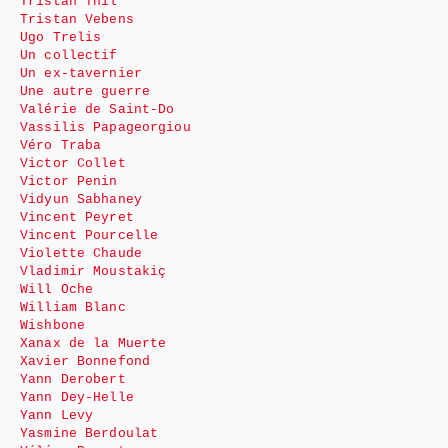
Tristan Thil
Tristan Vebens
Ugo Trelis
Un collectif
Un ex-tavernier
Une autre guerre
Valérie de Saint-Do
Vassilis Papageorgiou
Véro Traba
Victor Collet
Victor Penin
Vidyun Sabhaney
Vincent Peyret
Vincent Pourcelle
Violette Chaude
Vladimir Moustakiç
Will Oche
William Blanc
Wishbone
Xanax de la Muerte
Xavier Bonnefond
Yann Derobert
Yann Dey-Helle
Yann Levy
Yasmine Berdoulat