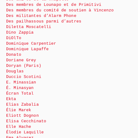
Des membres de Lounapo et de Primitivi
Des membres du comité de soutien à Vincenzo
Des militantes d’Alarm Phone
Des pailhassous parmi d’autres
Diletta Moscatelli
Dino Zappia
DiOlTo
Dominique Carpentier
Dominique Lapaffe
Donato
Doriane Grey
Doryan (Paris)
Douglas
Duccio Scotini
E. Minassian
É. Minasyan
Écran Total
Ekta
Elias Zabalia
Élie Marek
Eliott Dognon
Elisa Cecchinato
Elle Hache
Élodie Laquille
Ema Alvarez