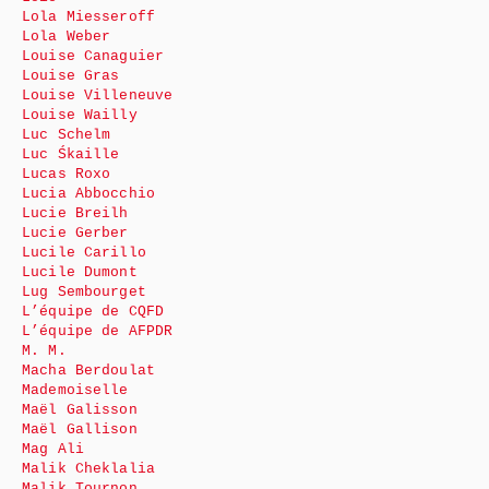
Lola Miesseroff
Lola Weber
Louise Canaguier
Louise Gras
Louise Villeneuve
Louise Wailly
Luc Schelm
Luc Śkaille
Lucas Roxo
Lucia Abbocchio
Lucie Breilh
Lucie Gerber
Lucile Carillo
Lucile Dumont
Lug Sembourget
L’équipe de CQFD
L’équipe de AFPDR
M. M.
Macha Berdoulat
Mademoiselle
Maël Galisson
Maël Gallison
Mag Ali
Malik Cheklalia
Malik Tournon