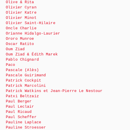
Olive & Rita
Olivier Cyran
Olivier Katre
Olivier Minot
Olivier Saint-Hilaire
Oncle Charlie
Orianne Hidalgo-Laurier
Ororo Munroe
Oscar Ratito
Oum Ziad
Oum Ziad & Édith Marek
Pablo Chignard
Paco
Pascale (Alès)
Pascale Guirimand
Patrick Cockpit
Patrick Marcolini
Patrick Watkins et Jean-Pierre Le Nestour
Patxi Beltzaiz
Paul Berger
Paul Leclair
Paul Ricaud
Paul Scheffer
Pauline Laplace
Pauline Stroesser