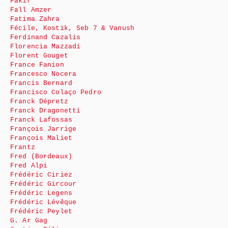
Fakir
Fall Amzer
Fatima Zahra
Fécile, Kostik, Seb 7 & Vanush
Ferdinand Cazalis
Florencia Mazzadi
Florent Gouget
France Fanion
Francesco Nocera
Francis Bernard
Francisco Colaço Pedro
Franck Dépretz
Franck Dragonetti
Franck Lafossas
François Jarrige
François Maliet
Frantz
Fred (Bordeaux)
Fred Alpi
Frédéric Ciriez
Frédéric Gircour
Frédéric Legens
Frédéric Lévêque
Frédéric Peylet
G. Ar Gag