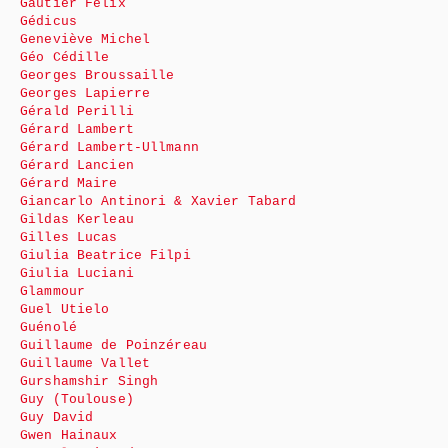
Gautier Félix
Gédicus
Geneviève Michel
Géo Cédille
Georges Broussaille
Georges Lapierre
Gérald Perilli
Gérard Lambert
Gérard Lambert-Ullmann
Gérard Lancien
Gérard Maire
Giancarlo Antinori & Xavier Tabard
Gildas Kerleau
Gilles Lucas
Giulia Beatrice Filpi
Giulia Luciani
Glammour
Guel Utielo
Guénolé
Guillaume de Poinzéreau
Guillaume Vallet
Gurshamshir Singh
Guy (Toulouse)
Guy David
Gwen Hainaux