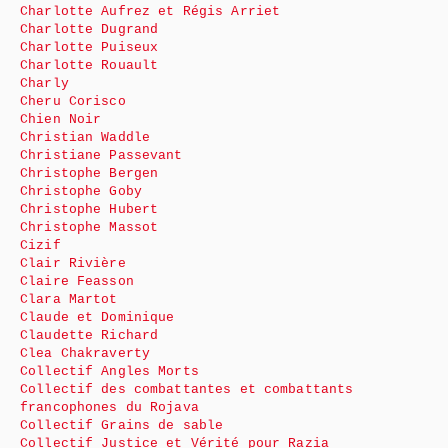
Charlotte Aufrez et Régis Arriet
Charlotte Dugrand
Charlotte Puiseux
Charlotte Rouault
Charly
Cheru Corisco
Chien Noir
Christian Waddle
Christiane Passevant
Christophe Bergen
Christophe Goby
Christophe Hubert
Christophe Massot
Cizif
Clair Rivière
Claire Feasson
Clara Martot
Claude et Dominique
Claudette Richard
Clea Chakraverty
Collectif Angles Morts
Collectif des combattantes et combattants
francophones du Rojava
Collectif Grains de sable
Collectif Justice et Vérité pour Razia