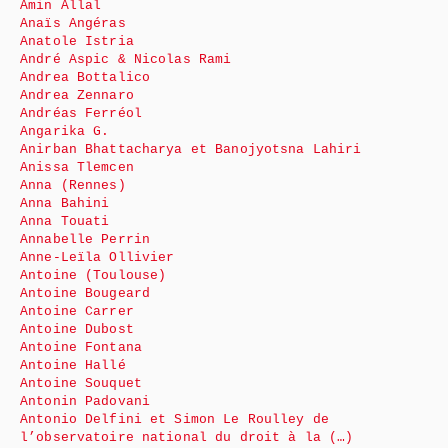
Amin Allal
Anaïs Angéras
Anatole Istria
André Aspic & Nicolas Rami
Andrea Bottalico
Andrea Zennaro
Andréas Ferréol
Angarika G.
Anirban Bhattacharya et Banojyotsna Lahiri
Anissa Tlemcen
Anna (Rennes)
Anna Bahini
Anna Touati
Annabelle Perrin
Anne-Leïla Ollivier
Antoine (Toulouse)
Antoine Bougeard
Antoine Carrer
Antoine Dubost
Antoine Fontana
Antoine Hallé
Antoine Souquet
Antonin Padovani
Antonio Delfini et Simon Le Roulley de
l’observatoire national du droit à la (…)