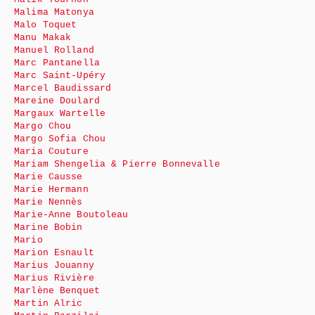
Malima Matonya
Malo Toquet
Manu Makak
Manuel Rolland
Marc Pantanella
Marc Saint-Upéry
Marcel Baudissard
Mareine Doulard
Margaux Wartelle
Margo Chou
Margo Sofia Chou
Maria Couture
Mariam Shengelia & Pierre Bonnevalle
Marie Causse
Marie Hermann
Marie Nennès
Marie-Anne Boutoleau
Marine Bobin
Mario
Marion Esnault
Marius Jouanny
Marius Rivière
Marlène Benquet
Martin Alric