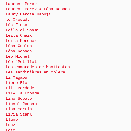
Laurent Perez
Laurent Perez & Léna Rosada
Laury Garcia Haouji
le Cresadt
Léa Finke
Leila al-Shami
Leila Chaix
Leila Porcher
Léna Coulon
Léna Rosada
Léo Michel
Léo ¨Petillot
Les camarades de Manifesten
Les sardinières en colère
Li Magaou
Libre Flot
Lili Berdade
Lily la Fronde
Line Sepato
Lionel Jensac
Lisa Martin
Livia Stahl
Lluno
Loez
Loïc