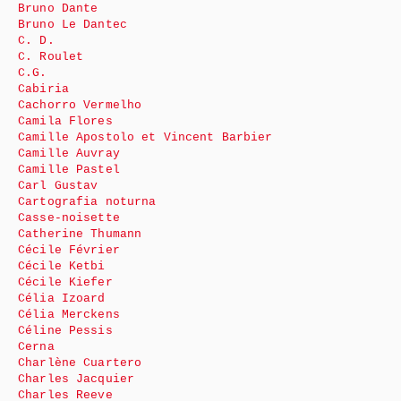
Bruno Dante
Bruno Le Dantec
C. D.
C. Roulet
C.G.
Cabiria
Cachorro Vermelho
Camila Flores
Camille Apostolo et Vincent Barbier
Camille Auvray
Camille Pastel
Carl Gustav
Cartografia noturna
Casse-noisette
Catherine Thumann
Cécile Février
Cécile Ketbi
Cécile Kiefer
Célia Izoard
Célia Merckens
Céline Pessis
Cerna
Charlène Cuartero
Charles Jacquier
Charles Reeve