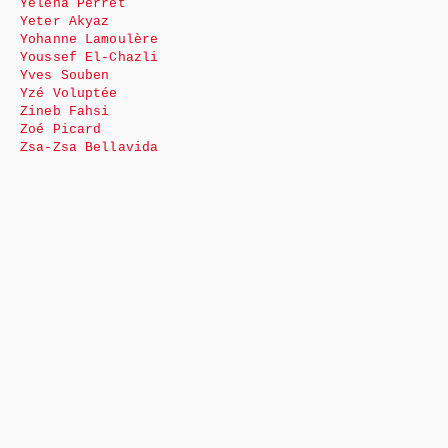
Yéléna Perret
Yeter Akyaz
Yohanne Lamoulère
Youssef El-Chazli
Yves Souben
Yzé Voluptée
Zineb Fahsi
Zoé Picard
Zsa-Zsa Bellavida