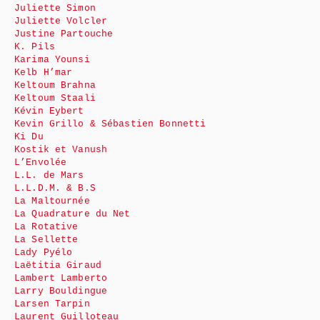
Juliette Simon
Juliette Volcler
Justine Partouche
K. Pils
Karima Younsi
Kelb H’mar
Keltoum Brahna
Keltoum Staali
Kévin Eybert
Kevin Grillo & Sébastien Bonnetti
Ki Du
Kostik et Vanush
L’Envolée
L.L. de Mars
L.L.D.M. & B.S
La Maltournée
La Quadrature du Net
La Rotative
La Sellette
Lady Pyélo
Laëtitia Giraud
Lambert Lamberto
Larry Bouldingue
Larsen Tarpin
Laurent Guilloteau