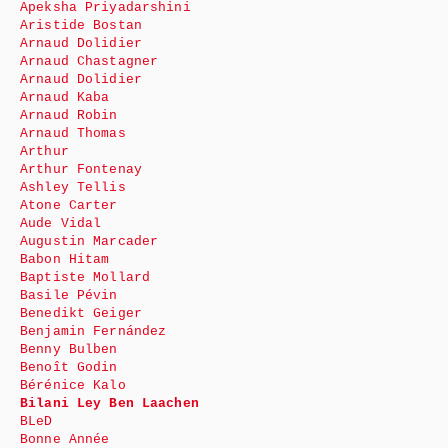
Apeksha Priyadarshini
Aristide Bostan
Arnaud Dolidier
Arnaud Chastagner
Arnaud Dolidier
Arnaud Kaba
Arnaud Robin
Arnaud Thomas
Arthur
Arthur Fontenay
Ashley Tellis
Atone Carter
Aude Vidal
Augustin Marcader
Babon Hitam
Baptiste Mollard
Basile Pévin
Benedikt Geiger
Benjamin Fernández
Benny Bulben
Benoît Godin
Bérénice Kalo
Bilani Ley Ben Laachen
BLeD
Bonne Année