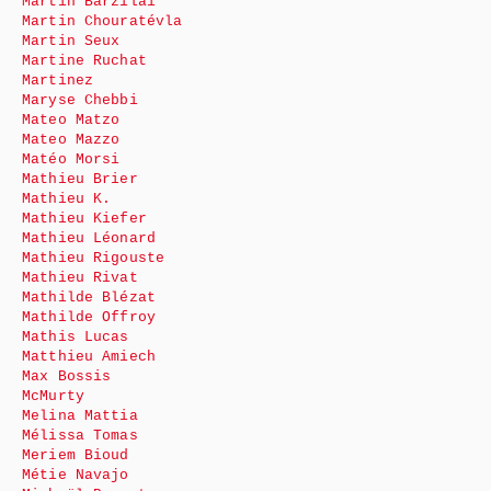
Martin Barzilai
Martin Chouratévla
Martin Seux
Martine Ruchat
Martinez
Maryse Chebbi
Mateo Matzo
Mateo Mazzo
Matéo Morsi
Mathieu Brier
Mathieu K.
Mathieu Kiefer
Mathieu Léonard
Mathieu Rigouste
Mathieu Rivat
Mathilde Blézat
Mathilde Offroy
Mathis Lucas
Matthieu Amiech
Max Bossis
McMurty
Melina Mattia
Mélissa Tomas
Meriem Bioud
Métie Navajo