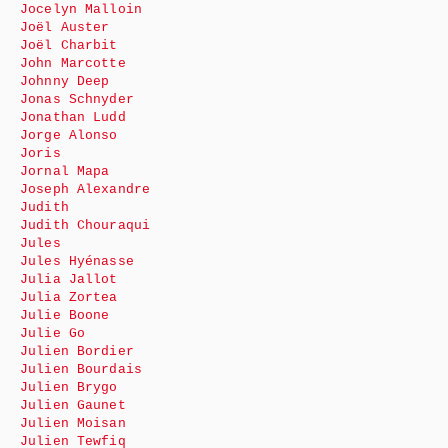
Jocelyn Malloin
Joël Auster
Joël Charbit
John Marcotte
Johnny Deep
Jonas Schnyder
Jonathan Ludd
Jorge Alonso
Joris
Jornal Mapa
Joseph Alexandre
Judith
Judith Chouraqui
Jules
Jules Hyénasse
Julia Jallot
Julia Zortea
Julie Boone
Julie Go
Julien Bordier
Julien Bourdais
Julien Brygo
Julien Gaunet
Julien Moisan
Julien Tewfiq