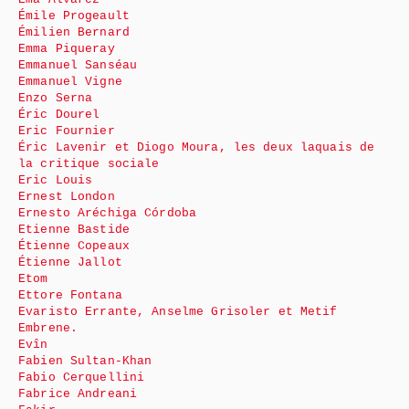
Émile Progeault
Émilien Bernard
Emma Piqueray
Emmanuel Sanséau
Emmanuel Vigne
Enzo Serna
Éric Dourel
Eric Fournier
Éric Lavenir et Diogo Moura, les deux laquais de
la critique sociale
Eric Louis
Ernest London
Ernesto Aréchiga Córdoba
Etienne Bastide
Étienne Copeaux
Étienne Jallot
Etom
Ettore Fontana
Evaristo Errante, Anselme Grisoler et Metif
Embrene.
Evîn
Fabien Sultan-Khan
Fabio Cerquellini
Fabrice Andreani