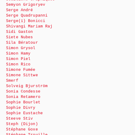
Semyon Grigoryev
Serge André
Serge Quadrupanni
Serge(ï) Bonicci
Shivangi Mariam Raj
Sidi Gaston
Siete Nubes
Sila Bératour
Simon Grysol
Simon Hamy
Simon Piel
Simon Rico
Simone Fumée
Simone Sittwe
Smerf
Solveig Bjurström
Sonia Condesse
Sonia Retamero
Sophie Bourlet
Sophie Divry
Sophie Eustache
Steeve Stiv
Steph (Dijon)
Stéphane Goxe
Stéphane Trouille