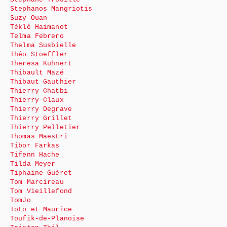
Stephanos Mangriotis
Suzy Ouan
Téklé Haimanot
Telma Febrero
Thelma Susbielle
Théo Stoeffler
Theresa Kühnert
Thibault Mazé
Thibaut Gauthier
Thierry Chatbi
Thierry Claux
Thierry Degrave
Thierry Grillet
Thierry Pelletier
Thomas Maestri
Tibor Farkas
Tifenn Hache
Tilda Meyer
Tiphaine Guéret
Tom Marcireau
Tom Vieillefond
TomJo
Toto et Maurice
Toufik-de-Planoise