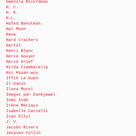
Gwenola Ricordeau
H. C.
H. K.
H.L.
Hafed Benotman
Hal Moon
Hana
Hard Crackers
Hartal
Henri Blanc
Hervé Gouyer
Hervé Krief
Hilda Ciambarella
Hsi Hsuan-wou
Iffik Le Guen
Il Ganzo
Ilona Morel
Images par Dankjewel
Inès Atek
Irène Mériaux
Isabelle Carcelli
Ivan Ellul
J. V.
Jacobo Rivero
Jacques Collin