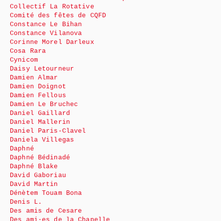
Collectif La Rotative
Comité des fêtes de CQFD
Constance Le Bihan
Constance Vilanova
Corinne Morel Darleux
Cosa Rara
Cynicom
Daisy Letourneur
Damien Almar
Damien Doignot
Damien Fellous
Damien Le Bruchec
Daniel Gaillard
Daniel Mallerin
Daniel Paris-Clavel
Daniela Villegas
Daphné
Daphné Bédinadé
Daphné Blake
David Gaboriau
David Martin
Dénètem Touam Bona
Denis L.
Des amis de Cesare
Des ami·es de la Chapelle