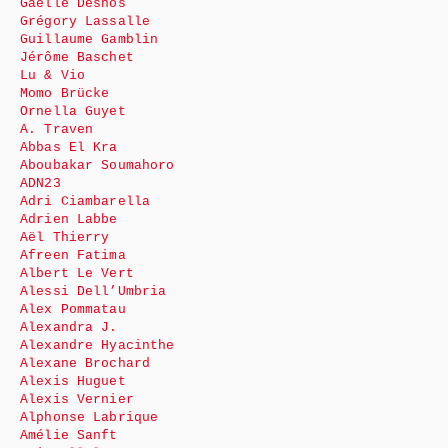
Gaëlle Desnos
Grégory Lassalle
Guillaume Gamblin
Jérôme Baschet
Lu & Vio
Momo Brücke
Ornella Guyet
A. Traven
Abbas El Kra
Aboubakar Soumahoro
ADN23
Adri Ciambarella
Adrien Labbe
Aël Thierry
Afreen Fatima
Albert Le Vert
Alessi Dell’Umbria
Alex Pommatau
Alexandra J.
Alexandre Hyacinthe
Alexane Brochard
Alexis Huguet
Alexis Vernier
Alphonse Labrique
Amélie Sanft