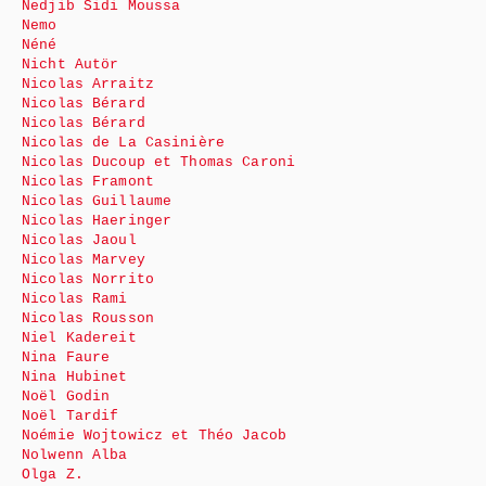
Nedjib Sidi Moussa
Nemo
Néné
Nicht Autör
Nicolas Arraitz
Nicolas Bérard
Nicolas Bérard
Nicolas de La Casinière
Nicolas Ducoup et Thomas Caroni
Nicolas Framont
Nicolas Guillaume
Nicolas Haeringer
Nicolas Jaoul
Nicolas Marvey
Nicolas Norrito
Nicolas Rami
Nicolas Rousson
Niel Kadereit
Nina Faure
Nina Hubinet
Noël Godin
Noël Tardif
Noémie Wojtowicz et Théo Jacob
Nolwenn Alba
Olga Z.