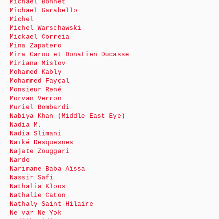
Michaël Bonnet
Michael Garabello
Michel
Michel Warschawski
Mickael Correia
Mina Zapatero
Mira Garou et Donatien Ducasse
Miriana Mislov
Mohamed Kably
Mohammed Fayçal
Monsieur René
Morvan Verron
Muriel Bombardi
Nabiya Khan (Middle East Eye)
Nadia M.
Nadia Slimani
Naïké Desquesnes
Najate Zouggari
Nardo
Narimane Baba Aïssa
Nassir Safi
Nathalia Kloos
Nathalie Caton
Nathaly Saint-Hilaire
Ne var Ne Yok