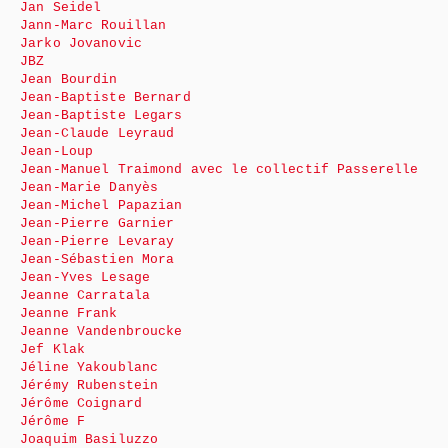
Jan Seidel
Jann-Marc Rouillan
Jarko Jovanovic
JBZ
Jean Bourdin
Jean-Baptiste Bernard
Jean-Baptiste Legars
Jean-Claude Leyraud
Jean-Loup
Jean-Manuel Traimond avec le collectif Passerelle
Jean-Marie Danyès
Jean-Michel Papazian
Jean-Pierre Garnier
Jean-Pierre Levaray
Jean-Sébastien Mora
Jean-Yves Lesage
Jeanne Carratala
Jeanne Frank
Jeanne Vandenbroucke
Jef Klak
Jéline Yakoublanc
Jérémy Rubenstein
Jérôme Coignard
Jérôme F
Joaquim Basiluzzo