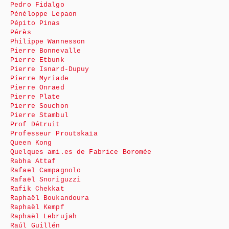
Pedro Fidalgo
Pénéloppe Lepaon
Pépito Pinas
Pérès
Philippe Wannesson
Pierre Bonnevalle
Pierre Etbunk
Pierre Isnard-Dupuy
Pierre Myriade
Pierre Onraed
Pierre Plate
Pierre Souchon
Pierre Stambul
Prof Détruit
Professeur Proutskaïa
Queen Kong
Quelques ami.es de Fabrice Boromée
Rabha Attaf
Rafael Campagnolo
Rafaël Snoriguzzi
Rafik Chekkat
Raphaël Boukandoura
Raphaël Kempf
Raphaël Lebrujah
Raúl Guillén