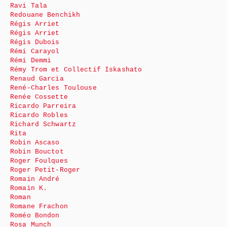
Ravi Tala
Redouane Benchikh
Régis Arriet
Régis Arriet
Régis Dubois
Rémi Carayol
Rémi Demmi
Rémy Trom et Collectif Iskashato
Renaud Garcia
René-Charles Toulouse
Renée Cossette
Ricardo Parreira
Ricardo Robles
Richard Schwartz
Rita
Robin Ascaso
Robin Bouctot
Roger Foulques
Roger Petit-Roger
Romain André
Romain K.
Roman
Romane Frachon
Roméo Bondon
Rosa Munch