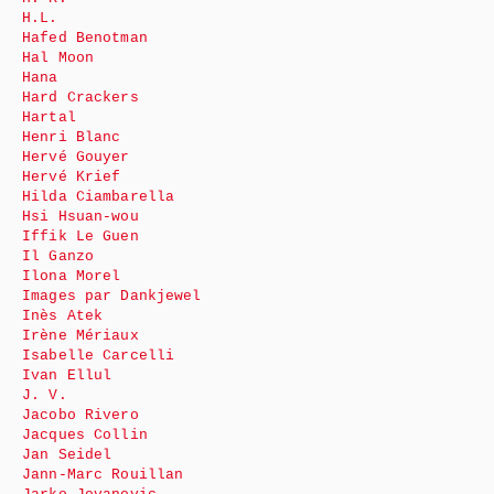
H.L.
Hafed Benotman
Hal Moon
Hana
Hard Crackers
Hartal
Henri Blanc
Hervé Gouyer
Hervé Krief
Hilda Ciambarella
Hsi Hsuan-wou
Iffik Le Guen
Il Ganzo
Ilona Morel
Images par Dankjewel
Inès Atek
Irène Mériaux
Isabelle Carcelli
Ivan Ellul
J. V.
Jacobo Rivero
Jacques Collin
Jan Seidel
Jann-Marc Rouillan