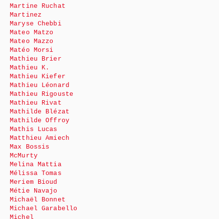
Martine Ruchat
Martinez
Maryse Chebbi
Mateo Matzo
Mateo Mazzo
Matéo Morsi
Mathieu Brier
Mathieu K.
Mathieu Kiefer
Mathieu Léonard
Mathieu Rigouste
Mathieu Rivat
Mathilde Blézat
Mathilde Offroy
Mathis Lucas
Matthieu Amiech
Max Bossis
McMurty
Melina Mattia
Mélissa Tomas
Meriem Bioud
Métie Navajo
Michaël Bonnet
Michael Garabello
Michel