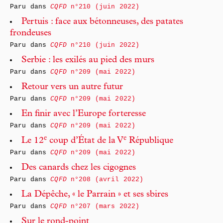
Paru dans
CQFD
n°210 (juin 2022)
Pertuis : face aux bétonneuses, des patates
frondeuses
Paru dans
CQFD
n°210 (juin 2022)
Serbie : les exilés au pied des murs
Paru dans
CQFD
n°209 (mai 2022)
Retour vers un autre futur
Paru dans
CQFD
n°209 (mai 2022)
En finir avec l’Europe forteresse
Paru dans
CQFD
n°209 (mai 2022)
e
e
Le 12
coup d’État de la V
République
Paru dans
CQFD
n°209 (mai 2022)
Des canards chez les cigognes
Paru dans
CQFD
n°208 (avril 2022)
La Dépêche, « le Parrain » et ses sbires
Paru dans
CQFD
n°207 (mars 2022)
Sur le rond-point