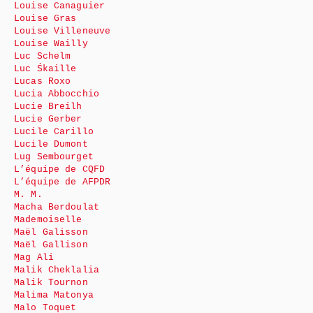
Louise Canaguier
Louise Gras
Louise Villeneuve
Louise Wailly
Luc Schelm
Luc Śkaille
Lucas Roxo
Lucia Abbocchio
Lucie Breilh
Lucie Gerber
Lucile Carillo
Lucile Dumont
Lug Sembourget
L’équipe de CQFD
L’équipe de AFPDR
M. M.
Macha Berdoulat
Mademoiselle
Maël Galisson
Maël Gallison
Mag Ali
Malik Cheklalia
Malik Tournon
Malima Matonya
Malo Toquet