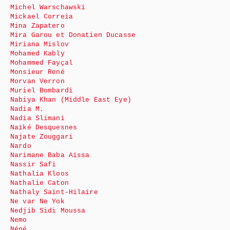
Michel Warschawski
Mickael Correia
Mina Zapatero
Mira Garou et Donatien Ducasse
Miriana Mislov
Mohamed Kably
Mohammed Fayçal
Monsieur René
Morvan Verron
Muriel Bombardi
Nabiya Khan (Middle East Eye)
Nadia M.
Nadia Slimani
Naïké Desquesnes
Najate Zouggari
Nardo
Narimane Baba Aïssa
Nassir Safi
Nathalia Kloos
Nathalie Caton
Nathaly Saint-Hilaire
Ne var Ne Yok
Nedjib Sidi Moussa
Nemo
Néné