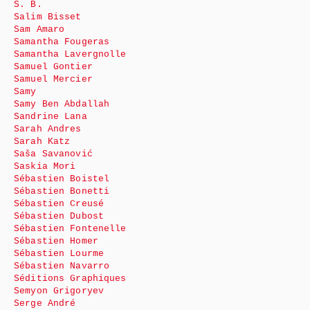
S. B.
Salim Bisset
Sam Amaro
Samantha Fougeras
Samantha Lavergnolle
Samuel Gontier
Samuel Mercier
Samy
Samy Ben Abdallah
Sandrine Lana
Sarah Andres
Sarah Katz
Saša Savanović
Saskia Mori
Sébastien Boistel
Sébastien Bonetti
Sébastien Creusé
Sébastien Dubost
Sébastien Fontenelle
Sébastien Homer
Sébastien Lourme
Sébastien Navarro
Séditions Graphiques
Semyon Grigoryev
Serge André