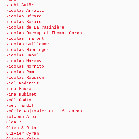
Nicht Autör
Nicolas Arraitz
Nicolas Bérard
Nicolas Bérard
Nicolas de La Casinière
Nicolas Ducoup et Thomas Caroni
Nicolas Framont
Nicolas Guillaume
Nicolas Haeringer
Nicolas Jaoul
Nicolas Marvey
Nicolas Norrito
Nicolas Rami
Nicolas Rousson
Niel Kadereit
Nina Faure
Nina Hubinet
Noël Godin
Noël Tardif
Noémie Wojtowicz et Théo Jacob
Nolwenn Alba
Olga Z.
Olive & Rita
Olivier Cyran