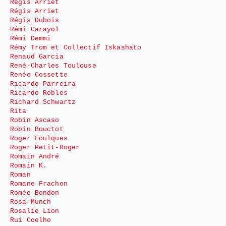
Régis Arriet
Régis Arriet
Régis Dubois
Rémi Carayol
Rémi Demmi
Rémy Trom et Collectif Iskashato
Renaud Garcia
René-Charles Toulouse
Renée Cossette
Ricardo Parreira
Ricardo Robles
Richard Schwartz
Rita
Robin Ascaso
Robin Bouctot
Roger Foulques
Roger Petit-Roger
Romain André
Romain K.
Roman
Romane Frachon
Roméo Bondon
Rosa Munch
Rosalie Lion
Rui Coelho