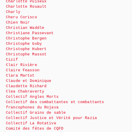
Charlotte Puiseux
Charlotte Rouault
Charly
Cheru Corisco
Chien Noir
Christian Waddle
Christiane Passevant
Christophe Bergen
Christophe Goby
Christophe Hubert
Christophe Massot
Cizif
Clair Rivière
Claire Feasson
Clara Martot
Claude et Dominique
Claudette Richard
Clea Chakraverty
Collectif Angles Morts
Collectif des combattantes et combattants
francophones du Rojava
Collectif Grains de sable
Collectif Justice et Vérité pour Razia
Collectif La Rotative
Comité des fêtes de CQFD