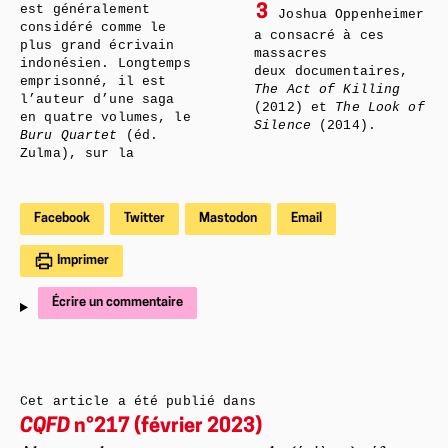
est généralement
3
Joshua Oppenheimer
considéré comme le
a consacré à ces
plus grand écrivain
massacres
indonésien. Longtemps
deux documentaires,
emprisonné, il est
The Act of Killing
l’auteur d’une saga
(2012) et
The Look of
en quatre volumes, le
Silence
(2014).
Buru Quartet
(éd.
Zulma), sur la
Facebook
Twitter
Mastodon
Email
Imprimer
Écrire un commentaire
Cet article a été publié dans
CQFD
n°217 (février 2023)