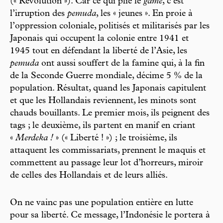
(« Révolution »). Car ce qui plie le
game
, c’est
l’irruption des
pemuda
, les « jeunes ». En proie à
l’oppression coloniale, politisés et militarisés par les
Japonais qui occupent la colonie entre 1941 et
1945 tout en défendant la liberté de l’Asie, les
pemuda
ont aussi souffert de la famine qui, à la fin
de la Seconde Guerre mondiale, décime 5 % de la
population. Résultat, quand les Japonais capitulent
et que les Hollandais reviennent, les minots sont
chauds bouillants. Le premier mois, ils peignent des
tags ; le deuxième, ils partent en manif en criant
«
Merdeka !
» (« Liberté ! ») ; le troisième, ils
attaquent les commissariats, prennent le maquis et
commettent au passage leur lot d’horreurs, miroir
de celles des Hollandais et de leurs alliés.
On ne vainc pas une population entière en lutte
pour sa liberté. Ce message, l’Indonésie le portera à