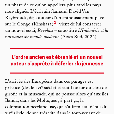
un phare de ce qu’on appellera plus tard les pays
non-alignés. L’écrivain flamand David Van
Reybrouck, déjà auteur d’un enthousiasmant pavé
1
sur le Congo (Kinshasa)
, vient de lui consacrer
un nouvel essai,
Revolusi
– sous-titré
L’Indonésie et la
naissance du monde moderne
(Actes Sud, 2022).
L’ordre ancien est ébranlé et un nouvel
acteur s’apprête à déferler : la jeunesse
L’arrivée des Européens dans ces parages est
e
précoce (dès le xvi
siècle) et suit l’odeur du clou de
girofle et la muscade, qui ne pousse alors qu’aux îles
Banda, dans les Moluques ; à part ça, la
colonisation néerlandaise, qui s’affirme au début du
e
xix
siècle, donne très vite dans le tout-venant de