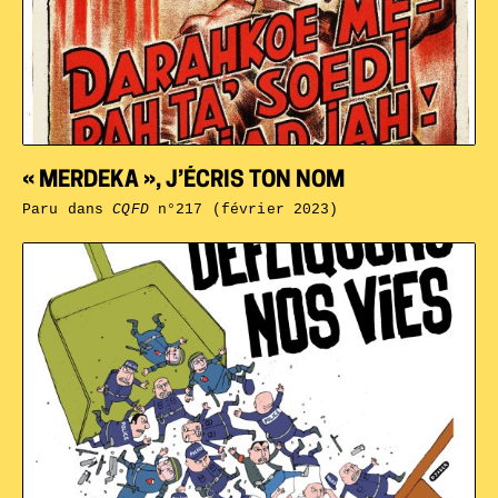
« MERDEKA », J’ÉCRIS TON NOM
Paru dans
CQFD
n°217 (février 2023)