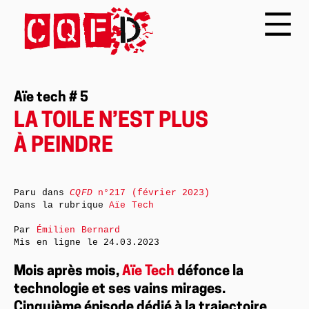
Aïe tech # 5
LA TOILE N’EST PLUS
À PEINDRE
Paru dans
CQFD
n°217 (février 2023)
Dans la rubrique
Aïe Tech
Par
Émilien Bernard
Mis en ligne le
24.03.2023
Mois après mois,
Aïe Tech
défonce la
technologie et ses vains mirages.
Cinquième épisode dédié à la ­trajectoire