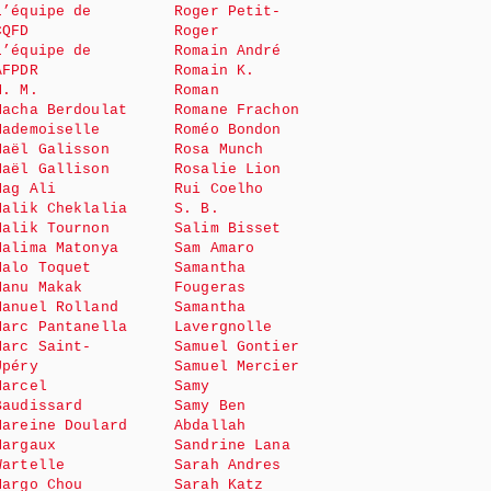
L’équipe de
Roger Petit-
CQFD
Roger
L’équipe de
Romain André
AFPDR
Romain K.
M. M.
Roman
Macha Berdoulat
Romane Frachon
Mademoiselle
Roméo Bondon
Maël Galisson
Rosa Munch
Maël Gallison
Rosalie Lion
Mag Ali
Rui Coelho
Malik Cheklalia
S. B.
Malik Tournon
Salim Bisset
Malima Matonya
Sam Amaro
Malo Toquet
Samantha
Manu Makak
Fougeras
Manuel Rolland
Samantha
Marc Pantanella
Lavergnolle
Marc Saint-
Samuel Gontier
Upéry
Samuel Mercier
Marcel
Samy
Baudissard
Samy Ben
Mareine Doulard
Abdallah
Margaux
Sandrine Lana
Wartelle
Sarah Andres
Margo Chou
Sarah Katz