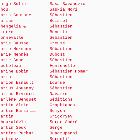
Margo Sofia
Saša Savanović
Chou
Saskia Mori
Maria Couture
Sébastien
Mariam
Boistel
Shengelia &
Sébastien
Pierre
Bonetti
Bonnevalle
Sébastien
Marie Causse
Creusé
Marie Hermann
Sébastien
Marie Nennès
Dubost
Marie-Anne
Sébastien
Boutoleau
Fontenelle
Marine Bobin
Sébastien Homer
Mario
Sébastien
Marion Esnault
Lourme
Marius Jouanny
Sébastien
Marius Rivière
Navarro
Marlène Benquet
Séditions
Martin Alric
Graphiques
Martin Barzilai
Semyon
Martin
Grigoryev
Chouratévla
Serge André
Martin Seux
Serge
Martine Ruchat
Quadrupanni
Martinez
Serge(ï)