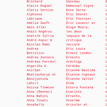
Brochard
Sanséau
Alexis Huguet
Emmanuel Vigne
Alexis Vernier
Enzo Serna
Alphonse
Éric Dourel
Labrique
Eric Fournier
Amélie Sanft
Éric Lavenir et
Amin Allal
Diogo Moura,
Anaïs Angéras
les deux
Anatole Istria
laquais de la
André Aspic &
critique
Nicolas Rami
sociale
Andrea
Eric Louis
Bottalico
Ernest London
Andrea Zennaro
Ernesto
Andréas Ferréol
Aréchiga
Angarika G.
Córdoba
Anirban
Etienne Bastide
Bhattacharya et
Étienne Copeaux
Banojyotsna
Étienne Jallot
Lahiri
Etom
Anissa Tlemcen
Ettore Fontana
Anna (Rennes)
Evaristo
Anna Bahini
Errante,
Anna Touati
Anselme
Annabelle
Grisoler et