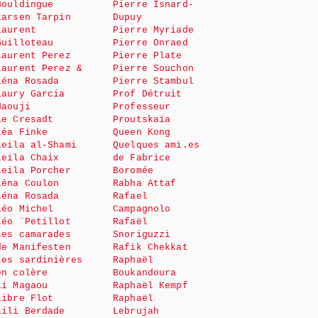
Bouldingue
Pierre Isnard-
Larsen Tarpin
Dupuy
Laurent
Pierre Myriade
Guilloteau
Pierre Onraed
Laurent Perez
Pierre Plate
Laurent Perez &
Pierre Souchon
Léna Rosada
Pierre Stambul
Laury Garcia
Prof Détruit
Haouji
Professeur
le Cresadt
Proutskaïa
Léa Finke
Queen Kong
Leila al-Shami
Quelques ami.es
Leila Chaix
de Fabrice
Leila Porcher
Boromée
Léna Coulon
Rabha Attaf
Léna Rosada
Rafael
Léo Michel
Campagnolo
Léo ¨Petillot
Rafaël
Les camarades
Snoriguzzi
de Manifesten
Rafik Chekkat
Les sardinières
Raphaël
en colère
Boukandoura
Li Magaou
Raphaël Kempf
Libre Flot
Raphaël
Lili Berdade
Lebrujah