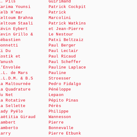
K. Pils
Guirimand
Karima Younsi
Patrick Cockpit
Kelb H’mar
Patrick
Keltoum Brahna
Marcolini
Keltoum Staali
Patrick Watkins
Kévin Eybert
et Jean-Pierre
Kevin Grillo &
Le Nestour
Sébastien
Patxi Beltzaiz
Bonnetti
Paul Berger
Ki Du
Paul Leclair
Kostik et
Paul Ricaud
Vanush
Paul Scheffer
L’Envolée
Pauline Laplace
L.L. de Mars
Pauline
L.L.D.M. & B.S
Stroesser
La Maltournée
Pedro Fidalgo
La Quadrature
Pénéloppe
du Net
Lepaon
La Rotative
Pépito Pinas
La Sellette
Pérès
Lady Pyélo
Philippe
Laëtitia Giraud
Wannesson
Lambert
Pierre
Lamberto
Bonnevalle
Larry
Pierre Etbunk