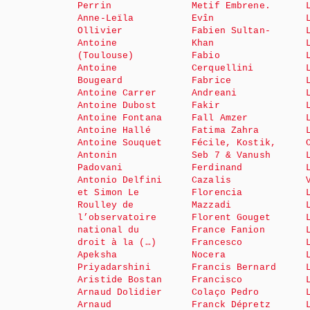
Perrin
Metif Embrene.
Anne-Leïla
Evîn
Ollivier
Fabien Sultan-
Antoine
Khan
(Toulouse)
Fabio
Antoine
Cerquellini
Bougeard
Fabrice
Antoine Carrer
Andreani
Antoine Dubost
Fakir
Antoine Fontana
Fall Amzer
Antoine Hallé
Fatima Zahra
Antoine Souquet
Fécile, Kostik,
Antonin
Seb 7 & Vanush
Padovani
Ferdinand
Antonio Delfini
Cazalis
et Simon Le
Florencia
Roulley de
Mazzadi
l’observatoire
Florent Gouget
national du
France Fanion
droit à la (…)
Francesco
Apeksha
Nocera
Priyadarshini
Francis Bernard
Aristide Bostan
Francisco
Arnaud Dolidier
Colaço Pedro
Arnaud
Franck Dépretz