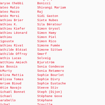
Maryse Chebbi
Bonicci
Mateo Matzo
Shivangi Mariam
Mateo Mazzo
Raj
Matéo Morsi
Sidi Gaston
Mathieu Brier
Siete Nubes
Mathieu K.
Sila Bératour
Mathieu Kiefer
Simon Grysol
Mathieu Léonard
Simon Hamy
Mathieu
Simon Piel
Rigouste
Simon Rico
Mathieu Rivat
Simone Fumée
Mathilde Blézat
Simone Sittwe
Mathilde Offroy
Smerf
Mathis Lucas
Solveig
Matthieu Amiech
Bjurström
Max Bossis
Sonia Condesse
McMurty
Sonia Retamero
Melina Mattia
Sophie Bourlet
Mélissa Tomas
Sophie Divry
Meriem Bioud
Sophie Eustache
Métie Navajo
Steeve Stiv
Michaël Bonnet
Steph (Dijon)
Michael
Stéphane Goxe
Garabello
Stéphane
Michel
Trouille