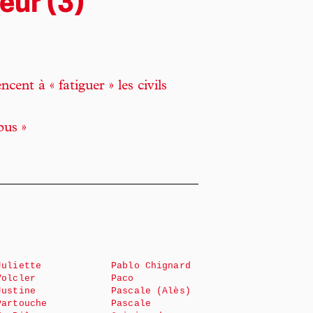
eur (3)
ent à « fatiguer » les civils
bus »
Juliette
Pablo Chignard
Volcler
Paco
Justine
Pascale (Alès)
Partouche
Pascale