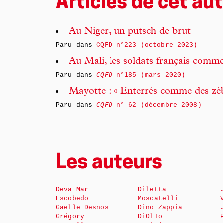
Articles de cet aut
Au Niger, un putsch de brut
Paru dans
CQFD n°223 (octobre 2023)
Au Mali, les soldats français commenc
Paru dans
CQFD
n°185 (mars 2020)
Mayotte : « Enterrés comme des zé
Paru dans
CQFD
n° 62 (décembre 2008)
Les auteurs
Deva Mar
Diletta
Escobedo
Moscatelli
Gaëlle Desnos
Dino Zappia
Grégory
DiOlTo