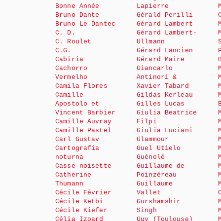
Bonne Année
Lapierre
Bruno Dante
Gérald Perilli
Bruno Le Dantec
Gérard Lambert
C. D.
Gérard Lambert-
C. Roulet
Ullmann
C.G.
Gérard Lancien
Cabiria
Gérard Maire
Cachorro
Giancarlo
Vermelho
Antinori &
Camila Flores
Xavier Tabard
Camille
Gildas Kerleau
Apostolo et
Gilles Lucas
Vincent Barbier
Giulia Beatrice
Camille Auvray
Filpi
Camille Pastel
Giulia Luciani
Carl Gustav
Glammour
Cartografia
Guel Utielo
noturna
Guénolé
Casse-noisette
Guillaume de
Catherine
Poinzéreau
Thumann
Guillaume
Cécile Février
Vallet
Cécile Ketbi
Gurshamshir
Cécile Kiefer
Singh
Célia Izoard
Guy (Toulouse)