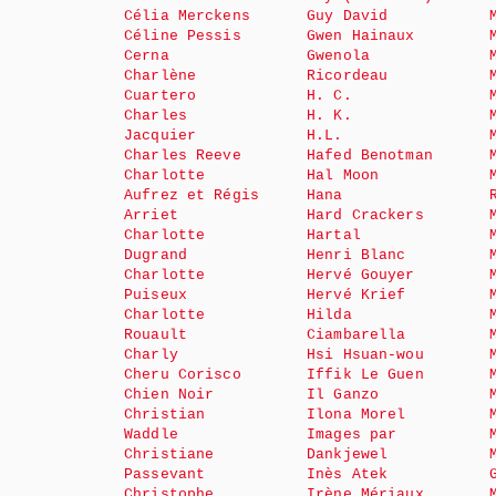
Célia Merckens
Guy David
Céline Pessis
Gwen Hainaux
Cerna
Gwenola
Charlène
Ricordeau
Cuartero
H. C.
Charles
H. K.
Jacquier
H.L.
Charles Reeve
Hafed Benotman
Charlotte
Hal Moon
Aufrez et Régis
Hana
Arriet
Hard Crackers
Charlotte
Hartal
Dugrand
Henri Blanc
Charlotte
Hervé Gouyer
Puiseux
Hervé Krief
Charlotte
Hilda
Rouault
Ciambarella
Charly
Hsi Hsuan-wou
Cheru Corisco
Iffik Le Guen
Chien Noir
Il Ganzo
Christian
Ilona Morel
Waddle
Images par
Christiane
Dankjewel
Passevant
Inès Atek
Christophe
Irène Mériaux