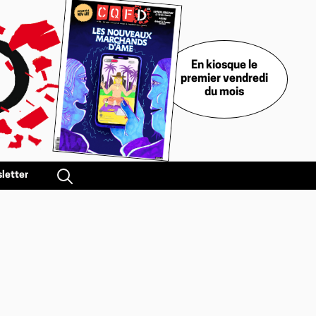
En kiosque le
premier vendredi
du mois
letter