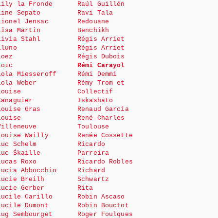
Lily la Fronde
Raúl Guillén
Line Sepato
Ravi Tala
Lionel Jensac
Redouane
Lisa Martin
Benchikh
Livia Stahl
Régis Arriet
Lluno
Régis Arriet
Loez
Régis Dubois
Loïc
Rémi Carayol
Lola Miesseroff
Rémi Demmi
Lola Weber
Rémy Trom et
Louise
Collectif
Canaguier
Iskashato
Louise Gras
Renaud Garcia
Louise
René-Charles
Villeneuve
Toulouse
Louise Wailly
Renée Cossette
Luc Schelm
Ricardo
Luc Śkaille
Parreira
Lucas Roxo
Ricardo Robles
Lucia Abbocchio
Richard
Lucie Breilh
Schwartz
Lucie Gerber
Rita
Lucile Carillo
Robin Ascaso
Lucile Dumont
Robin Bouctot
Lug Sembourget
Roger Foulques