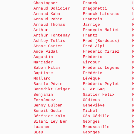
Chastagner
Franck
Arnaud Dolidier
Dragonetti
Arnaud Kaba
Franck Lafossas
Arnaud Robin
François
Arnaud Thomas
Jarrige
Arthur
François Maliet
Arthur Fontenay
Frantz
Ashley Tellis
Fred (Bordeaux)
Atone Carter
Fred Alpi
Aude Vidal
Frédéric Ciriez
Augustin
Frédéric
Marcader
Gircour
Babon Hitam
Frédéric Legens
Baptiste
Frédéric
Mollard
Lévêque
Basile Pévin
Frédéric Peylet
Benedikt Geiger
G. Ar Gag
Benjamin
Gautier Félix
Fernández
Gédicus
Benny Bulben
Geneviève
Benoît Godin
Michel
Bérénice Kalo
Géo Cédille
Bilani Ley Ben
Georges
Laachen
Broussaille
BLeD
Georges