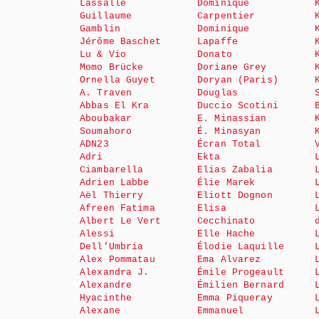
Lassalle
Dominique
Guillaume
Carpentier
Gamblin
Dominique
Jérôme Baschet
Lapaffe
Lu & Vio
Donato
Momo Brücke
Doriane Grey
Ornella Guyet
Doryan (Paris)
A. Traven
Douglas
Abbas El Kra
Duccio Scotini
Aboubakar
E. Minassian
Soumahoro
É. Minasyan
ADN23
Écran Total
Adri
Ekta
Ciambarella
Elias Zabalia
Adrien Labbe
Élie Marek
Aël Thierry
Eliott Dognon
Afreen Fatima
Elisa
Albert Le Vert
Cecchinato
Alessi
Elle Hache
Dell’Umbria
Élodie Laquille
Alex Pommatau
Ema Alvarez
Alexandra J.
Émile Progeault
Alexandre
Émilien Bernard
Hyacinthe
Emma Piqueray
Alexane
Emmanuel