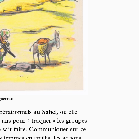
guennec
érationnels au Sahel, où elle
t ans pour « traquer » les groupes
se sait faire. Communiquer sur ce
 femmes en treillis, les actions