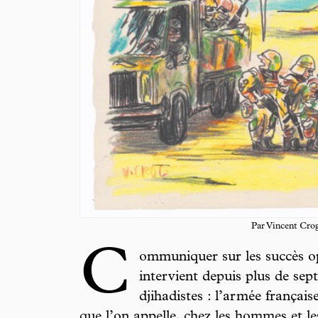
Par Vincent Cro
C
ommuniquer sur les succès op
intervient depuis plus de sep
djihadistes : l’armée françai
que l’on appelle, chez les hommes et les