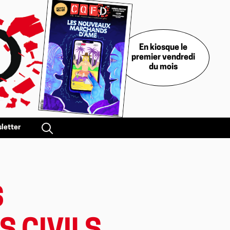
En kiosque le
premier vendredi
du mois
letter
S