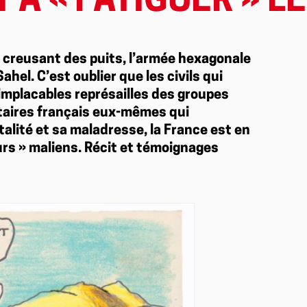
 « FATIGUER » LE
n creusant des puits, l’armée hexagonale
Sahel. C’est oublier que les civils qui
’implacables représailles des groupes
itaires français eux-mêmes qui
alité et sa maladresse, la France est en
urs » maliens. Récit et témoignages