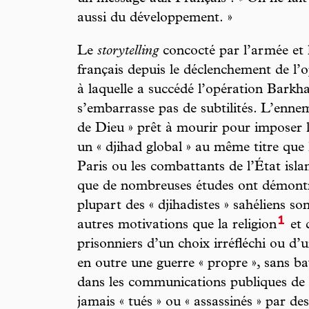
aussi du développement. »
Le
storytelling
concocté par l’armée et l
français depuis le déclenchement de l’
à laquelle a succédé l’opération Barkha
s’embarrasse pas de subtilités. L’enne
de Dieu » prêt à mourir pour imposer l
un « djihad global » au même titre que 
Paris ou les combattants de l’État isl
que de nombreuses études ont démontré
plupart des « djihadistes » sahéliens so
1
autres motivations que la religion
et 
prisonniers d’un choix irréfléchi ou d’
en outre une guerre « propre », sans ba
dans les communications publiques de l
jamais « tués » ou « assassinés » par de