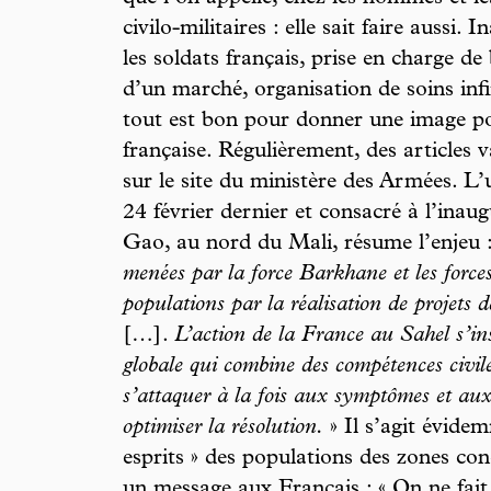
civilo-militaires : elle sait faire aussi
les soldats français, prise en charge de
d’un marché, organisation de soins infir
tout est bon pour donner une image pos
française. Régulièrement, des articles 
sur le site du ministère des Armées. L’
24 février dernier et consacré à l’inau
Gao, au nord du Mali, résume l’enjeu 
menées par la force Barkhane et les force
populations par la réalisation de projets d
[…].
L’action de la France au Sahel s’in
globale qui combine des compétences civile
s’attaquer à la fois aux symptômes et aux 
optimiser la résolution.
» Il s’agit évidem
esprits » des populations des zones co
un message aux Français : « On ne fait p