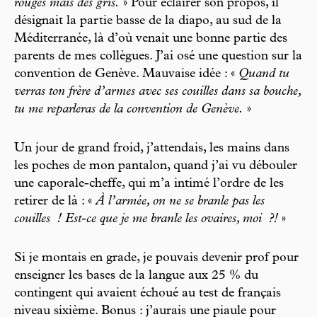
rouges mais des gris.
» Pour éclairer son propos, il
désignait la partie basse de la diapo, au sud de la
Méditerranée, là d’où venait une bonne partie des
parents de mes collègues. J’ai osé une question sur la
convention de Genève. Mauvaise idée : «
Quand tu
verras ton frère d’armes avec ses couilles dans sa bouche,
tu me reparleras de la convention de Genève.
»
Un jour de grand froid, j’attendais, les mains dans
les poches de mon pantalon, quand j’ai vu débouler
une caporale-cheffe, qui m’a intimé l’ordre de les
retirer de là : «
À l’armée, on ne se branle pas les
couilles
! Est-ce que je me branle les ovaires, moi
?!
»
Si je montais en grade, je pouvais devenir prof pour
enseigner les bases de la langue aux 25 % du
contingent qui avaient échoué au test de français
niveau sixième. Bonus : j’aurais une piaule pour