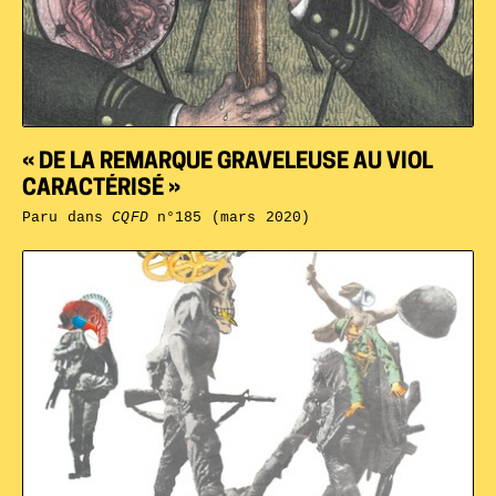
« DE LA REMARQUE GRAVELEUSE AU VIOL
CARACTÉRISÉ »
Paru dans
CQFD
n°185 (mars 2020)