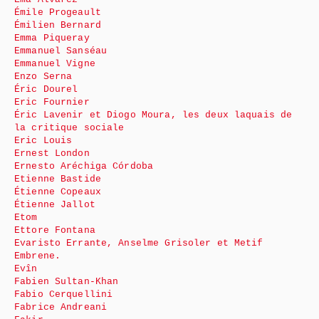
Émile Progeault
Émilien Bernard
Emma Piqueray
Emmanuel Sanséau
Emmanuel Vigne
Enzo Serna
Éric Dourel
Eric Fournier
Éric Lavenir et Diogo Moura, les deux laquais de
la critique sociale
Eric Louis
Ernest London
Ernesto Aréchiga Córdoba
Etienne Bastide
Étienne Copeaux
Étienne Jallot
Etom
Ettore Fontana
Evaristo Errante, Anselme Grisoler et Metif
Embrene.
Evîn
Fabien Sultan-Khan
Fabio Cerquellini
Fabrice Andreani