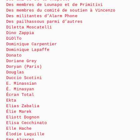
Des membres de Lounapo et de Primitivi
Des membres du comité de soutien à Vincenzo
Des militantes d’Alarm Phone
Des pailhassous parmi d’autres
Diletta Moscatelli
Dino Zappia
DiOlTo
Dominique Carpentier
Dominique Lapaffe
Donato
Doriane Grey
Doryan (Paris)
Douglas
Duccio Scotini
E. Minassian
É. Minasyan
Écran Total
Ekta
Elias Zabalia
Élie Marek
Eliott Dognon
Elisa Cecchinato
Elle Hache
Élodie Laquille
Ema Alvarez