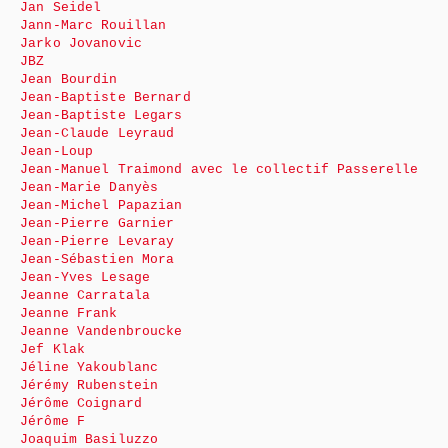
Jan Seidel
Jann-Marc Rouillan
Jarko Jovanovic
JBZ
Jean Bourdin
Jean-Baptiste Bernard
Jean-Baptiste Legars
Jean-Claude Leyraud
Jean-Loup
Jean-Manuel Traimond avec le collectif Passerelle
Jean-Marie Danyès
Jean-Michel Papazian
Jean-Pierre Garnier
Jean-Pierre Levaray
Jean-Sébastien Mora
Jean-Yves Lesage
Jeanne Carratala
Jeanne Frank
Jeanne Vandenbroucke
Jef Klak
Jéline Yakoublanc
Jérémy Rubenstein
Jérôme Coignard
Jérôme F
Joaquim Basiluzzo