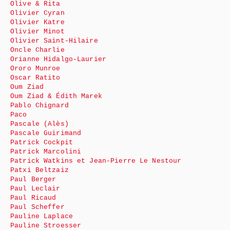
Olive & Rita
Olivier Cyran
Olivier Katre
Olivier Minot
Olivier Saint-Hilaire
Oncle Charlie
Orianne Hidalgo-Laurier
Ororo Munroe
Oscar Ratito
Oum Ziad
Oum Ziad & Édith Marek
Pablo Chignard
Paco
Pascale (Alès)
Pascale Guirimand
Patrick Cockpit
Patrick Marcolini
Patrick Watkins et Jean-Pierre Le Nestour
Patxi Beltzaiz
Paul Berger
Paul Leclair
Paul Ricaud
Paul Scheffer
Pauline Laplace
Pauline Stroesser