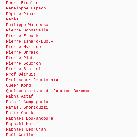
Pedro Fidalgo
Pénéloppe Lepaon
Pépito Pinas
Pérès
Philippe Wannesson
Pierre Bonnevalle
Pierre Etbunk
Pierre Isnard-Dupuy
Pierre Myriade
Pierre Onraed
Pierre Plate
Pierre Souchon
Pierre Stambul
Prof Détruit
Professeur Proutskaïa
Queen Kong
Quelques ami.es de Fabrice Boromée
Rabha Attaf
Rafael Campagnolo
Rafaël Snoriguzzi
Rafik Chekkat
Raphaël Boukandoura
Raphaël Kempf
Raphaël Lebrujah
Raúl Guillén