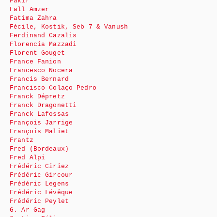
Fakir
Fall Amzer
Fatima Zahra
Fécile, Kostik, Seb 7 & Vanush
Ferdinand Cazalis
Florencia Mazzadi
Florent Gouget
France Fanion
Francesco Nocera
Francis Bernard
Francisco Colaço Pedro
Franck Dépretz
Franck Dragonetti
Franck Lafossas
François Jarrige
François Maliet
Frantz
Fred (Bordeaux)
Fred Alpi
Frédéric Ciriez
Frédéric Gircour
Frédéric Legens
Frédéric Lévêque
Frédéric Peylet
G. Ar Gag