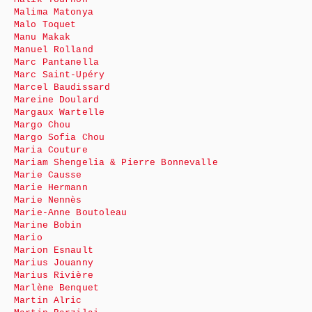
Malima Matonya
Malo Toquet
Manu Makak
Manuel Rolland
Marc Pantanella
Marc Saint-Upéry
Marcel Baudissard
Mareine Doulard
Margaux Wartelle
Margo Chou
Margo Sofia Chou
Maria Couture
Mariam Shengelia & Pierre Bonnevalle
Marie Causse
Marie Hermann
Marie Nennès
Marie-Anne Boutoleau
Marine Bobin
Mario
Marion Esnault
Marius Jouanny
Marius Rivière
Marlène Benquet
Martin Alric