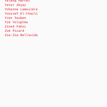
Yéléna Perret
Yeter Akyaz
Yohanne Lamoulère
Youssef El-Chazli
Yves Souben
Yzé Voluptée
Zineb Fahsi
Zoé Picard
Zsa-Zsa Bellavida