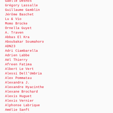
Gaëlle Desnos
Grégory Lassalle
Guillaume Gamblin
Jérôme Baschet
Lu & Vio
Momo Brücke
Ornella Guyet
A. Traven
Abbas El Kra
Aboubakar Soumahoro
ADN23
Adri Ciambarella
Adrien Labbe
Aël Thierry
Afreen Fatima
Albert Le Vert
Alessi Dell’Umbria
Alex Pommatau
Alexandra J.
Alexandre Hyacinthe
Alexane Brochard
Alexis Huguet
Alexis Vernier
Alphonse Labrique
Amélie Sanft