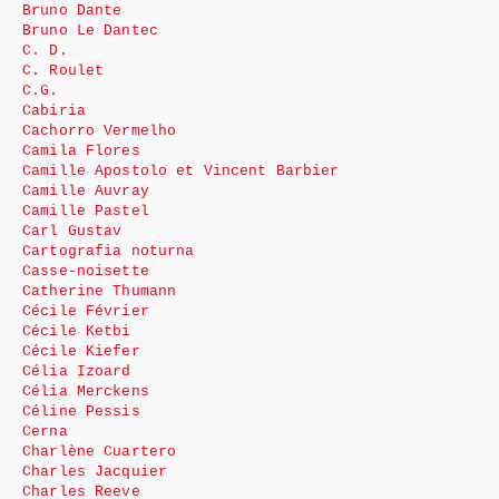
Bruno Dante
Bruno Le Dantec
C. D.
C. Roulet
C.G.
Cabiria
Cachorro Vermelho
Camila Flores
Camille Apostolo et Vincent Barbier
Camille Auvray
Camille Pastel
Carl Gustav
Cartografia noturna
Casse-noisette
Catherine Thumann
Cécile Février
Cécile Ketbi
Cécile Kiefer
Célia Izoard
Célia Merckens
Céline Pessis
Cerna
Charlène Cuartero
Charles Jacquier
Charles Reeve