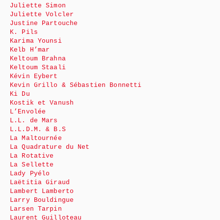
Juliette Simon
Juliette Volcler
Justine Partouche
K. Pils
Karima Younsi
Kelb H’mar
Keltoum Brahna
Keltoum Staali
Kévin Eybert
Kevin Grillo & Sébastien Bonnetti
Ki Du
Kostik et Vanush
L’Envolée
L.L. de Mars
L.L.D.M. & B.S
La Maltournée
La Quadrature du Net
La Rotative
La Sellette
Lady Pyélo
Laëtitia Giraud
Lambert Lamberto
Larry Bouldingue
Larsen Tarpin
Laurent Guilloteau