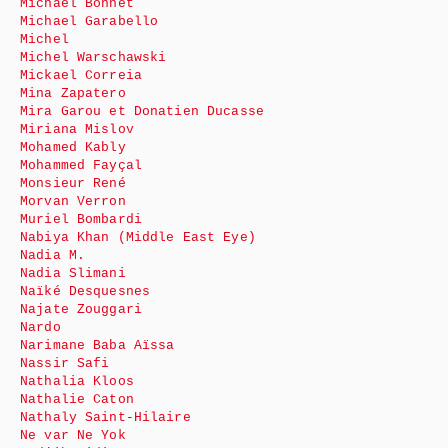
Michaël Bonnet
Michael Garabello
Michel
Michel Warschawski
Mickael Correia
Mina Zapatero
Mira Garou et Donatien Ducasse
Miriana Mislov
Mohamed Kably
Mohammed Fayçal
Monsieur René
Morvan Verron
Muriel Bombardi
Nabiya Khan (Middle East Eye)
Nadia M.
Nadia Slimani
Naïké Desquesnes
Najate Zouggari
Nardo
Narimane Baba Aïssa
Nassir Safi
Nathalia Kloos
Nathalie Caton
Nathaly Saint-Hilaire
Ne var Ne Yok