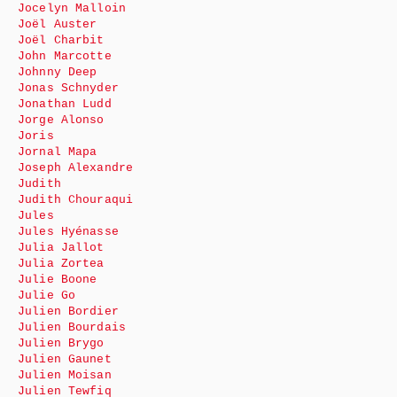
Jocelyn Malloin
Joël Auster
Joël Charbit
John Marcotte
Johnny Deep
Jonas Schnyder
Jonathan Ludd
Jorge Alonso
Joris
Jornal Mapa
Joseph Alexandre
Judith
Judith Chouraqui
Jules
Jules Hyénasse
Julia Jallot
Julia Zortea
Julie Boone
Julie Go
Julien Bordier
Julien Bourdais
Julien Brygo
Julien Gaunet
Julien Moisan
Julien Tewfiq