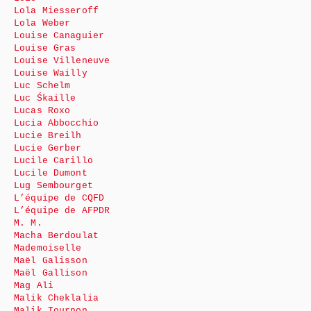
Lola Miesseroff
Lola Weber
Louise Canaguier
Louise Gras
Louise Villeneuve
Louise Wailly
Luc Schelm
Luc Śkaille
Lucas Roxo
Lucia Abbocchio
Lucie Breilh
Lucie Gerber
Lucile Carillo
Lucile Dumont
Lug Sembourget
L’équipe de CQFD
L’équipe de AFPDR
M. M.
Macha Berdoulat
Mademoiselle
Maël Galisson
Maël Gallison
Mag Ali
Malik Cheklalia
Malik Tournon