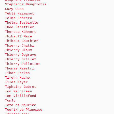
Stephanos Mangriotis
Suzy Ouan
Téklé Haimanot
Telma Febrero
Thelma Susbielle
Théo Stoeffler
Theresa Kühnert
Thibault Mazé
Thibaut Gauthier
Thierry Chatbi
Thierry Claux
Thierry Degrave
Thierry Grillet
Thierry Pelletier
Thomas Maestri
Tibor Farkas
Tifenn Hache
Tilda Meyer
Tiphaine Guéret
Tom Marcireau
Tom Vieillefond
TomJo
Toto et Maurice
Toufik-de-Planoise