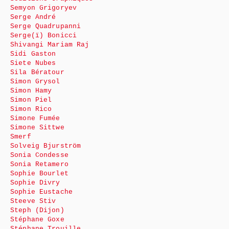
Semyon Grigoryev
Serge André
Serge Quadrupanni
Serge(ï) Bonicci
Shivangi Mariam Raj
Sidi Gaston
Siete Nubes
Sila Bératour
Simon Grysol
Simon Hamy
Simon Piel
Simon Rico
Simone Fumée
Simone Sittwe
Smerf
Solveig Bjurström
Sonia Condesse
Sonia Retamero
Sophie Bourlet
Sophie Divry
Sophie Eustache
Steeve Stiv
Steph (Dijon)
Stéphane Goxe
Stéphane Trouille