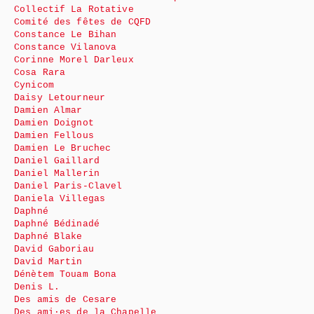
Collectif La Rotative
Comité des fêtes de CQFD
Constance Le Bihan
Constance Vilanova
Corinne Morel Darleux
Cosa Rara
Cynicom
Daisy Letourneur
Damien Almar
Damien Doignot
Damien Fellous
Damien Le Bruchec
Daniel Gaillard
Daniel Mallerin
Daniel Paris-Clavel
Daniela Villegas
Daphné
Daphné Bédinadé
Daphné Blake
David Gaboriau
David Martin
Dénètem Touam Bona
Denis L.
Des amis de Cesare
Des ami·es de la Chapelle