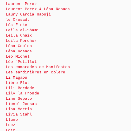
Laurent Perez
Laurent Perez & Léna Rosada
Laury Garcia Haouji
le Cresadt
Léa Finke
Leila al-Shami
Leila Chaix
Leila Porcher
Léna Coulon
Léna Rosada
Léo Michel
Léo ¨Petillot
Les camarades de Manifesten
Les sardinières en colère
Li Magaou
Libre Flot
Lili Berdade
Lily la Fronde
Line Sepato
Lionel Jensac
Lisa Martin
Livia Stahl
Lluno
Loez
Loïc