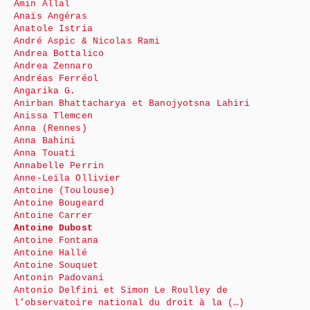
Amin Allal
Anaïs Angéras
Anatole Istria
André Aspic & Nicolas Rami
Andrea Bottalico
Andrea Zennaro
Andréas Ferréol
Angarika G.
Anirban Bhattacharya et Banojyotsna Lahiri
Anissa Tlemcen
Anna (Rennes)
Anna Bahini
Anna Touati
Annabelle Perrin
Anne-Leïla Ollivier
Antoine (Toulouse)
Antoine Bougeard
Antoine Carrer
Antoine Dubost
Antoine Fontana
Antoine Hallé
Antoine Souquet
Antonin Padovani
Antonio Delfini et Simon Le Roulley de
l’observatoire national du droit à la (…)