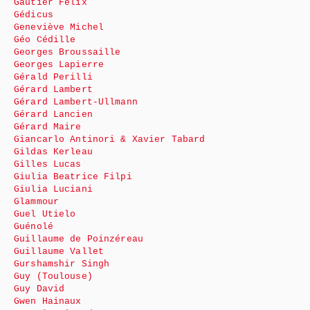
Gautier Félix
Gédicus
Geneviève Michel
Géo Cédille
Georges Broussaille
Georges Lapierre
Gérald Perilli
Gérard Lambert
Gérard Lambert-Ullmann
Gérard Lancien
Gérard Maire
Giancarlo Antinori & Xavier Tabard
Gildas Kerleau
Gilles Lucas
Giulia Beatrice Filpi
Giulia Luciani
Glammour
Guel Utielo
Guénolé
Guillaume de Poinzéreau
Guillaume Vallet
Gurshamshir Singh
Guy (Toulouse)
Guy David
Gwen Hainaux