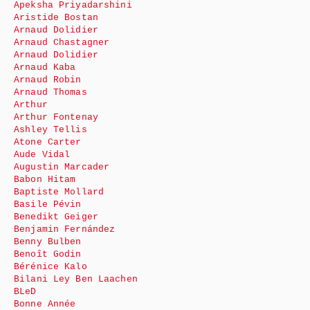
Apeksha Priyadarshini
Aristide Bostan
Arnaud Dolidier
Arnaud Chastagner
Arnaud Dolidier
Arnaud Kaba
Arnaud Robin
Arnaud Thomas
Arthur
Arthur Fontenay
Ashley Tellis
Atone Carter
Aude Vidal
Augustin Marcader
Babon Hitam
Baptiste Mollard
Basile Pévin
Benedikt Geiger
Benjamin Fernández
Benny Bulben
Benoît Godin
Bérénice Kalo
Bilani Ley Ben Laachen
BLeD
Bonne Année