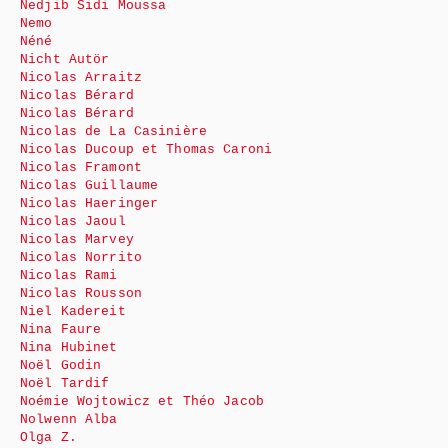
Nedjib Sidi Moussa
Nemo
Néné
Nicht Autör
Nicolas Arraitz
Nicolas Bérard
Nicolas Bérard
Nicolas de La Casinière
Nicolas Ducoup et Thomas Caroni
Nicolas Framont
Nicolas Guillaume
Nicolas Haeringer
Nicolas Jaoul
Nicolas Marvey
Nicolas Norrito
Nicolas Rami
Nicolas Rousson
Niel Kadereit
Nina Faure
Nina Hubinet
Noël Godin
Noël Tardif
Noémie Wojtowicz et Théo Jacob
Nolwenn Alba
Olga Z.