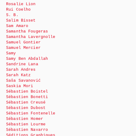
Rosalie Lion
Rui Coelho
S. B.
Salim Bisset
Sam Amaro
Samantha Fougeras
Samantha Lavergnolle
Samuel Gontier
Samuel Mercier
Samy
Samy Ben Abdallah
Sandrine Lana
Sarah Andres
Sarah Katz
Saša Savanović
Saskia Mori
Sébastien Boistel
Sébastien Bonetti
Sébastien Creusé
Sébastien Dubost
Sébastien Fontenelle
Sébastien Homer
Sébastien Lourme
Sébastien Navarro
Séditions Graphiques