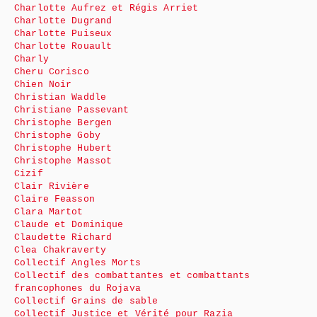
Charlotte Aufrez et Régis Arriet
Charlotte Dugrand
Charlotte Puiseux
Charlotte Rouault
Charly
Cheru Corisco
Chien Noir
Christian Waddle
Christiane Passevant
Christophe Bergen
Christophe Goby
Christophe Hubert
Christophe Massot
Cizif
Clair Rivière
Claire Feasson
Clara Martot
Claude et Dominique
Claudette Richard
Clea Chakraverty
Collectif Angles Morts
Collectif des combattantes et combattants
francophones du Rojava
Collectif Grains de sable
Collectif Justice et Vérité pour Razia