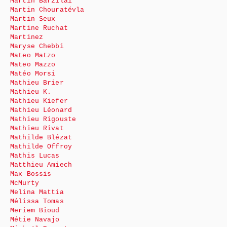
Martin Barzilai
Martin Chouratévla
Martin Seux
Martine Ruchat
Martinez
Maryse Chebbi
Mateo Matzo
Mateo Mazzo
Matéo Morsi
Mathieu Brier
Mathieu K.
Mathieu Kiefer
Mathieu Léonard
Mathieu Rigouste
Mathieu Rivat
Mathilde Blézat
Mathilde Offroy
Mathis Lucas
Matthieu Amiech
Max Bossis
McMurty
Melina Mattia
Mélissa Tomas
Meriem Bioud
Métie Navajo