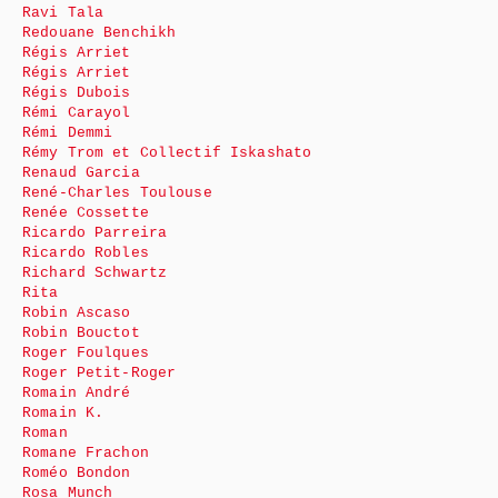
Ravi Tala
Redouane Benchikh
Régis Arriet
Régis Arriet
Régis Dubois
Rémi Carayol
Rémi Demmi
Rémy Trom et Collectif Iskashato
Renaud Garcia
René-Charles Toulouse
Renée Cossette
Ricardo Parreira
Ricardo Robles
Richard Schwartz
Rita
Robin Ascaso
Robin Bouctot
Roger Foulques
Roger Petit-Roger
Romain André
Romain K.
Roman
Romane Frachon
Roméo Bondon
Rosa Munch