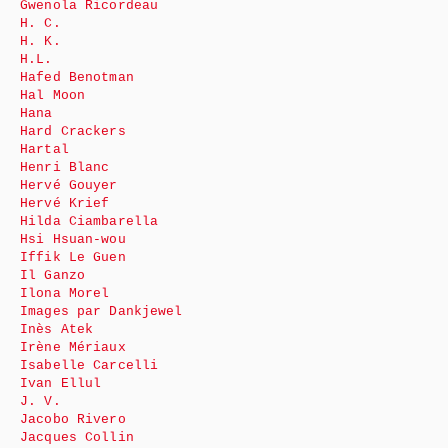
Gwenola Ricordeau
H. C.
H. K.
H.L.
Hafed Benotman
Hal Moon
Hana
Hard Crackers
Hartal
Henri Blanc
Hervé Gouyer
Hervé Krief
Hilda Ciambarella
Hsi Hsuan-wou
Iffik Le Guen
Il Ganzo
Ilona Morel
Images par Dankjewel
Inès Atek
Irène Mériaux
Isabelle Carcelli
Ivan Ellul
J. V.
Jacobo Rivero
Jacques Collin