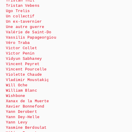
Tristan Thil
Tristan Vebens
Ugo Trelis
Un collectif
Un ex-tavernier
Une autre guerre
Valérie de Saint-Do
Vassilis Papageorgiou
Véro Traba
Victor Collet
Victor Penin
Vidyun Sabhaney
Vincent Peyret
Vincent Pourcelle
Violette Chaude
Vladimir Moustakiç
Will Oche
William Blanc
Wishbone
Xanax de la Muerte
Xavier Bonnefond
Yann Derobert
Yann Dey-Helle
Yann Levy
Yasmine Berdoulat