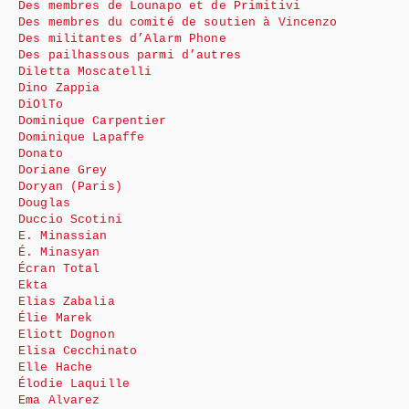
Des membres de Lounapo et de Primitivi
Des membres du comité de soutien à Vincenzo
Des militantes d’Alarm Phone
Des pailhassous parmi d’autres
Diletta Moscatelli
Dino Zappia
DiOlTo
Dominique Carpentier
Dominique Lapaffe
Donato
Doriane Grey
Doryan (Paris)
Douglas
Duccio Scotini
E. Minassian
É. Minasyan
Écran Total
Ekta
Elias Zabalia
Élie Marek
Eliott Dognon
Elisa Cecchinato
Elle Hache
Élodie Laquille
Ema Alvarez