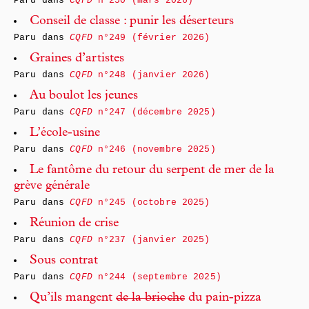
Paru dans
CQFD
n°250 (mars 2026)
Conseil de classe : punir les déserteurs
Paru dans
CQFD
n°249 (février 2026)
Graines d’artistes
Paru dans
CQFD
n°248 (janvier 2026)
Au boulot les jeunes
Paru dans
CQFD
n°247 (décembre 2025)
L’école-usine
Paru dans
CQFD
n°246 (novembre 2025)
Le fantôme du retour du serpent de mer de la
grève générale
Paru dans
CQFD
n°245 (octobre 2025)
Réunion de crise
Paru dans
CQFD
n°237 (janvier 2025)
Sous contrat
Paru dans
CQFD
n°244 (septembre 2025)
Qu’ils mangent
de la brioche
du pain-pizza