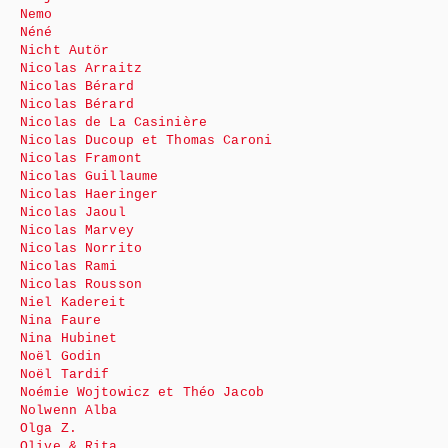
Nemo
Néné
Nicht Autör
Nicolas Arraitz
Nicolas Bérard
Nicolas Bérard
Nicolas de La Casinière
Nicolas Ducoup et Thomas Caroni
Nicolas Framont
Nicolas Guillaume
Nicolas Haeringer
Nicolas Jaoul
Nicolas Marvey
Nicolas Norrito
Nicolas Rami
Nicolas Rousson
Niel Kadereit
Nina Faure
Nina Hubinet
Noël Godin
Noël Tardif
Noémie Wojtowicz et Théo Jacob
Nolwenn Alba
Olga Z.
Olive & Rita