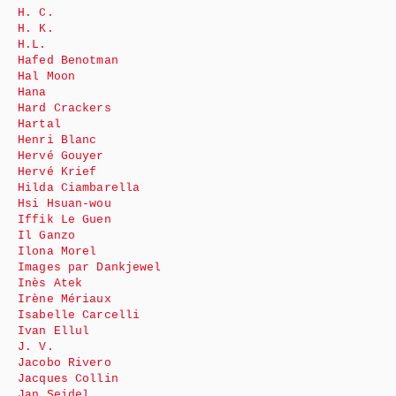
H. C.
H. K.
H.L.
Hafed Benotman
Hal Moon
Hana
Hard Crackers
Hartal
Henri Blanc
Hervé Gouyer
Hervé Krief
Hilda Ciambarella
Hsi Hsuan-wou
Iffik Le Guen
Il Ganzo
Ilona Morel
Images par Dankjewel
Inès Atek
Irène Mériaux
Isabelle Carcelli
Ivan Ellul
J. V.
Jacobo Rivero
Jacques Collin
Jan Seidel