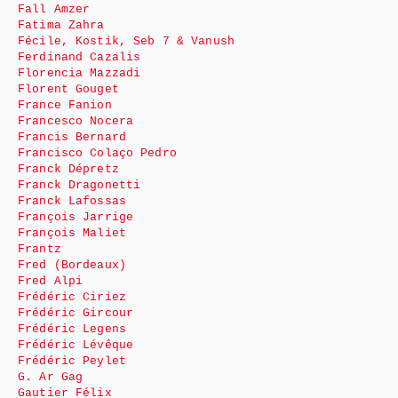
Fall Amzer
Fatima Zahra
Fécile, Kostik, Seb 7 & Vanush
Ferdinand Cazalis
Florencia Mazzadi
Florent Gouget
France Fanion
Francesco Nocera
Francis Bernard
Francisco Colaço Pedro
Franck Dépretz
Franck Dragonetti
Franck Lafossas
François Jarrige
François Maliet
Frantz
Fred (Bordeaux)
Fred Alpi
Frédéric Ciriez
Frédéric Gircour
Frédéric Legens
Frédéric Lévêque
Frédéric Peylet
G. Ar Gag
Gautier Félix