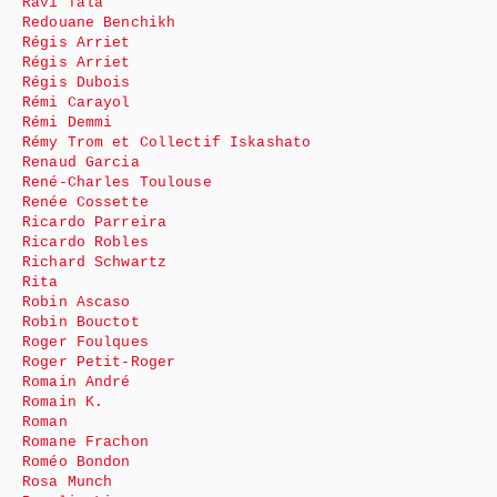
Ravi Tala
Redouane Benchikh
Régis Arriet
Régis Arriet
Régis Dubois
Rémi Carayol
Rémi Demmi
Rémy Trom et Collectif Iskashato
Renaud Garcia
René-Charles Toulouse
Renée Cossette
Ricardo Parreira
Ricardo Robles
Richard Schwartz
Rita
Robin Ascaso
Robin Bouctot
Roger Foulques
Roger Petit-Roger
Romain André
Romain K.
Roman
Romane Frachon
Roméo Bondon
Rosa Munch