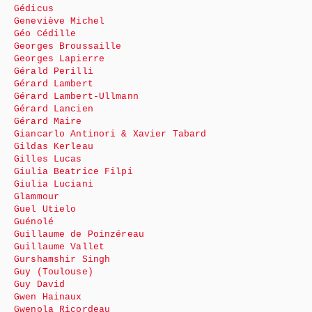
Gédicus
Geneviève Michel
Géo Cédille
Georges Broussaille
Georges Lapierre
Gérald Perilli
Gérard Lambert
Gérard Lambert-Ullmann
Gérard Lancien
Gérard Maire
Giancarlo Antinori & Xavier Tabard
Gildas Kerleau
Gilles Lucas
Giulia Beatrice Filpi
Giulia Luciani
Glammour
Guel Utielo
Guénolé
Guillaume de Poinzéreau
Guillaume Vallet
Gurshamshir Singh
Guy (Toulouse)
Guy David
Gwen Hainaux
Gwenola Ricordeau