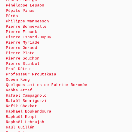
Pedro Fidalgo
Pénéloppe Lepaon
Pépito Pinas
Pérès
Philippe Wannesson
Pierre Bonnevalle
Pierre Etbunk
Pierre Isnard-Dupuy
Pierre Myriade
Pierre Onraed
Pierre Plate
Pierre Souchon
Pierre Stambul
Prof Détruit
Professeur Proutskaïa
Queen Kong
Quelques ami.es de Fabrice Boromée
Rabha Attaf
Rafael Campagnolo
Rafaël Snoriguzzi
Rafik Chekkat
Raphaël Boukandoura
Raphaël Kempf
Raphaël Lebrujah
Raúl Guillén