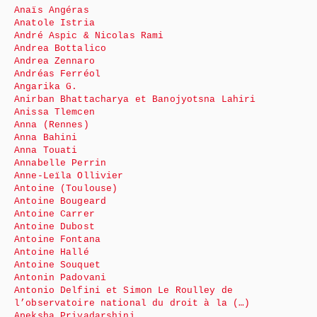
Anaïs Angéras
Anatole Istria
André Aspic & Nicolas Rami
Andrea Bottalico
Andrea Zennaro
Andréas Ferréol
Angarika G.
Anirban Bhattacharya et Banojyotsna Lahiri
Anissa Tlemcen
Anna (Rennes)
Anna Bahini
Anna Touati
Annabelle Perrin
Anne-Leïla Ollivier
Antoine (Toulouse)
Antoine Bougeard
Antoine Carrer
Antoine Dubost
Antoine Fontana
Antoine Hallé
Antoine Souquet
Antonin Padovani
Antonio Delfini et Simon Le Roulley de
l’observatoire national du droit à la (…)
Apeksha Priyadarshini