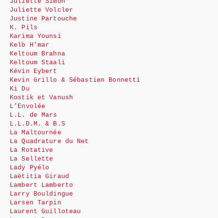
Juliette Simon
Juliette Volcler
Justine Partouche
K. Pils
Karima Younsi
Kelb H’mar
Keltoum Brahna
Keltoum Staali
Kévin Eybert
Kevin Grillo & Sébastien Bonnetti
Ki Du
Kostik et Vanush
L’Envolée
L.L. de Mars
L.L.D.M. & B.S
La Maltournée
La Quadrature du Net
La Rotative
La Sellette
Lady Pyélo
Laëtitia Giraud
Lambert Lamberto
Larry Bouldingue
Larsen Tarpin
Laurent Guilloteau