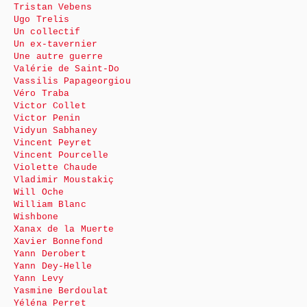
Tristan Vebens
Ugo Trelis
Un collectif
Un ex-tavernier
Une autre guerre
Valérie de Saint-Do
Vassilis Papageorgiou
Véro Traba
Victor Collet
Victor Penin
Vidyun Sabhaney
Vincent Peyret
Vincent Pourcelle
Violette Chaude
Vladimir Moustakiç
Will Oche
William Blanc
Wishbone
Xanax de la Muerte
Xavier Bonnefond
Yann Derobert
Yann Dey-Helle
Yann Levy
Yasmine Berdoulat
Yéléna Perret