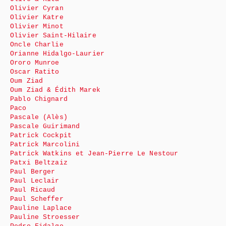
Olivier Cyran
Olivier Katre
Olivier Minot
Olivier Saint-Hilaire
Oncle Charlie
Orianne Hidalgo-Laurier
Ororo Munroe
Oscar Ratito
Oum Ziad
Oum Ziad & Édith Marek
Pablo Chignard
Paco
Pascale (Alès)
Pascale Guirimand
Patrick Cockpit
Patrick Marcolini
Patrick Watkins et Jean-Pierre Le Nestour
Patxi Beltzaiz
Paul Berger
Paul Leclair
Paul Ricaud
Paul Scheffer
Pauline Laplace
Pauline Stroesser