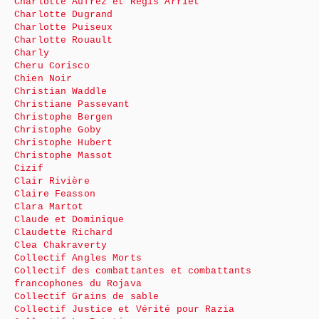
Charlotte Aufrez et Régis Arriet
Charlotte Dugrand
Charlotte Puiseux
Charlotte Rouault
Charly
Cheru Corisco
Chien Noir
Christian Waddle
Christiane Passevant
Christophe Bergen
Christophe Goby
Christophe Hubert
Christophe Massot
Cizif
Clair Rivière
Claire Feasson
Clara Martot
Claude et Dominique
Claudette Richard
Clea Chakraverty
Collectif Angles Morts
Collectif des combattantes et combattants
francophones du Rojava
Collectif Grains de sable
Collectif Justice et Vérité pour Razia