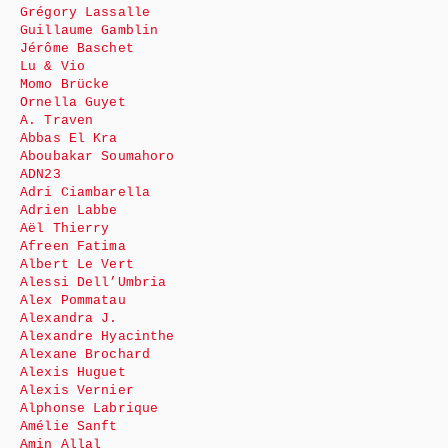
Grégory Lassalle
Guillaume Gamblin
Jérôme Baschet
Lu & Vio
Momo Brücke
Ornella Guyet
A. Traven
Abbas El Kra
Aboubakar Soumahoro
ADN23
Adri Ciambarella
Adrien Labbe
Aël Thierry
Afreen Fatima
Albert Le Vert
Alessi Dell’Umbria
Alex Pommatau
Alexandra J.
Alexandre Hyacinthe
Alexane Brochard
Alexis Huguet
Alexis Vernier
Alphonse Labrique
Amélie Sanft
Amin Allal