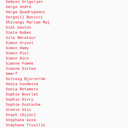
Semyon Grigoryev
Serge André
Serge Quadrupanni
Serge(ï) Bonicci
Shivangi Mariam Raj
Sidi Gaston
Siete Nubes
Sila Bératour
Simon Grysol
Simon Hamy
Simon Piel
Simon Rico
Simone Fumée
Simone Sittwe
Smerf
Solveig Bjurström
Sonia Condesse
Sonia Retamero
Sophie Bourlet
Sophie Divry
Sophie Eustache
Steeve Stiv
Steph (Dijon)
Stéphane Goxe
Stéphane Trouille