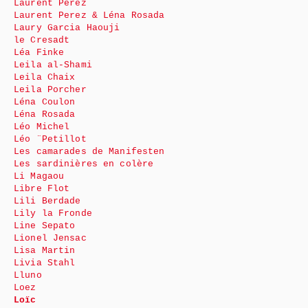
Laurent Perez
Laurent Perez & Léna Rosada
Laury Garcia Haouji
le Cresadt
Léa Finke
Leila al-Shami
Leila Chaix
Leila Porcher
Léna Coulon
Léna Rosada
Léo Michel
Léo ¨Petillot
Les camarades de Manifesten
Les sardinières en colère
Li Magaou
Libre Flot
Lili Berdade
Lily la Fronde
Line Sepato
Lionel Jensac
Lisa Martin
Livia Stahl
Lluno
Loez
Loïc