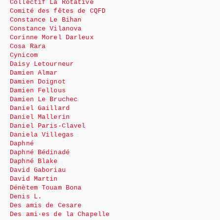
Collectif La Rotative
Comité des fêtes de CQFD
Constance Le Bihan
Constance Vilanova
Corinne Morel Darleux
Cosa Rara
Cynicom
Daisy Letourneur
Damien Almar
Damien Doignot
Damien Fellous
Damien Le Bruchec
Daniel Gaillard
Daniel Mallerin
Daniel Paris-Clavel
Daniela Villegas
Daphné
Daphné Bédinadé
Daphné Blake
David Gaboriau
David Martin
Dénètem Touam Bona
Denis L.
Des amis de Cesare
Des ami·es de la Chapelle