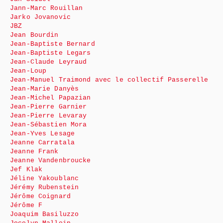
Jann-Marc Rouillan
Jarko Jovanovic
JBZ
Jean Bourdin
Jean-Baptiste Bernard
Jean-Baptiste Legars
Jean-Claude Leyraud
Jean-Loup
Jean-Manuel Traimond avec le collectif Passerelle
Jean-Marie Danyès
Jean-Michel Papazian
Jean-Pierre Garnier
Jean-Pierre Levaray
Jean-Sébastien Mora
Jean-Yves Lesage
Jeanne Carratala
Jeanne Frank
Jeanne Vandenbroucke
Jef Klak
Jéline Yakoublanc
Jérémy Rubenstein
Jérôme Coignard
Jérôme F
Joaquim Basiluzzo