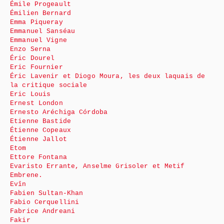
Émile Progeault
Émilien Bernard
Emma Piqueray
Emmanuel Sanséau
Emmanuel Vigne
Enzo Serna
Éric Dourel
Eric Fournier
Éric Lavenir et Diogo Moura, les deux laquais de
la critique sociale
Eric Louis
Ernest London
Ernesto Aréchiga Córdoba
Etienne Bastide
Étienne Copeaux
Étienne Jallot
Etom
Ettore Fontana
Evaristo Errante, Anselme Grisoler et Metif
Embrene.
Evîn
Fabien Sultan-Khan
Fabio Cerquellini
Fabrice Andreani
Fakir