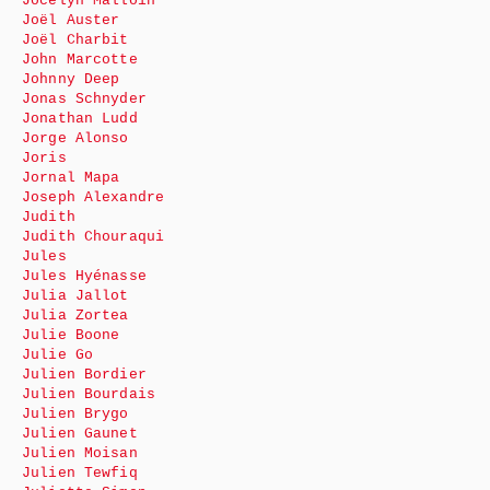
Jocelyn Malloin
Joël Auster
Joël Charbit
John Marcotte
Johnny Deep
Jonas Schnyder
Jonathan Ludd
Jorge Alonso
Joris
Jornal Mapa
Joseph Alexandre
Judith
Judith Chouraqui
Jules
Jules Hyénasse
Julia Jallot
Julia Zortea
Julie Boone
Julie Go
Julien Bordier
Julien Bourdais
Julien Brygo
Julien Gaunet
Julien Moisan
Julien Tewfiq