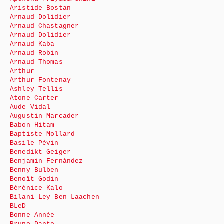
Aristide Bostan
Arnaud Dolidier
Arnaud Chastagner
Arnaud Dolidier
Arnaud Kaba
Arnaud Robin
Arnaud Thomas
Arthur
Arthur Fontenay
Ashley Tellis
Atone Carter
Aude Vidal
Augustin Marcader
Babon Hitam
Baptiste Mollard
Basile Pévin
Benedikt Geiger
Benjamin Fernández
Benny Bulben
Benoît Godin
Bérénice Kalo
Bilani Ley Ben Laachen
BLeD
Bonne Année