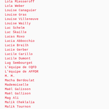
Lola Miesseroff
Lola Weber
Louise Canaguier
Louise Gras
Louise Villeneuve
Louise Wailly
Luc Schelm
Luc Śkaille
Lucas Roxo
Lucia Abbocchio
Lucie Breilh
Lucie Gerber
Lucile Carillo
Lucile Dumont
Lug Sembourget
L’équipe de CQFD
L’équipe de AFPDR
M. M.
Macha Berdoulat
Mademoiselle
Maël Galisson
Maël Gallison
Mag Ali
Malik Cheklalia
Malik Tournon