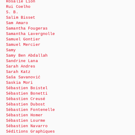
Rosalie Lion
Rui Coelho
S. B.
Salim Bisset
Sam Amaro
Samantha Fougeras
Samantha Lavergnolle
Samuel Gontier
Samuel Mercier
Samy
Samy Ben Abdallah
Sandrine Lana
Sarah Andres
Sarah Katz
Saša Savanović
Saskia Mori
Sébastien Boistel
Sébastien Bonetti
Sébastien Creusé
Sébastien Dubost
Sébastien Fontenelle
Sébastien Homer
Sébastien Lourme
Sébastien Navarro
Séditions Graphiques