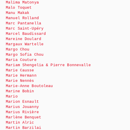
Malima Matonya
Malo Toquet
Manu Makak
Manuel Rolland
Marc Pantanella
Marc Saint-Upéry
Marcel Baudissard
Mareine Doulard
Margaux Wartelle
Margo Chou
Margo Sofia Chou
Maria Couture
Mariam Shengelia & Pierre Bonnevalle
Marie Causse
Marie Hermann
Marie Nennès
Marie-Anne Boutoleau
Marine Bobin
Mario
Marion Esnault
Marius Jouanny
Marius Rivière
Marlène Benquet
Martin Alric
Martin Barzilai