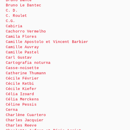
Bruno Dante
Bruno Le Dantec
C. D.
C. Roulet
C.G.
Cabiria
Cachorro Vermelho
Camila Flores
Camille Apostolo et Vincent Barbier
Camille Auvray
Camille Pastel
Carl Gustav
Cartografia noturna
Casse-noisette
Catherine Thumann
Cécile Février
Cécile Ketbi
Cécile Kiefer
Célia Izoard
Célia Merckens
Céline Pessis
Cerna
Charlène Cuartero
Charles Jacquier
Charles Reeve