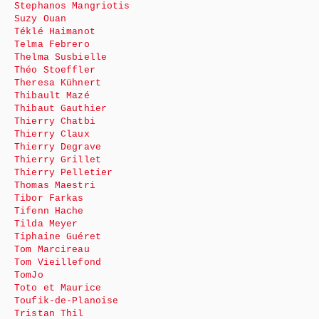
Stephanos Mangriotis
Suzy Ouan
Téklé Haimanot
Telma Febrero
Thelma Susbielle
Théo Stoeffler
Theresa Kühnert
Thibault Mazé
Thibaut Gauthier
Thierry Chatbi
Thierry Claux
Thierry Degrave
Thierry Grillet
Thierry Pelletier
Thomas Maestri
Tibor Farkas
Tifenn Hache
Tilda Meyer
Tiphaine Guéret
Tom Marcireau
Tom Vieillefond
TomJo
Toto et Maurice
Toufik-de-Planoise
Tristan Thil