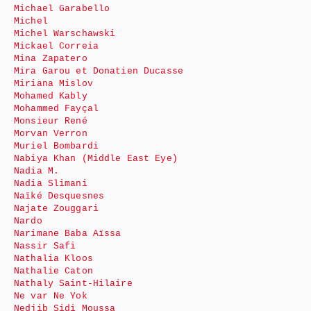
Michael Garabello
Michel
Michel Warschawski
Mickael Correia
Mina Zapatero
Mira Garou et Donatien Ducasse
Miriana Mislov
Mohamed Kably
Mohammed Fayçal
Monsieur René
Morvan Verron
Muriel Bombardi
Nabiya Khan (Middle East Eye)
Nadia M.
Nadia Slimani
Naïké Desquesnes
Najate Zouggari
Nardo
Narimane Baba Aïssa
Nassir Safi
Nathalia Kloos
Nathalie Caton
Nathaly Saint-Hilaire
Ne var Ne Yok
Nedjib Sidi Moussa