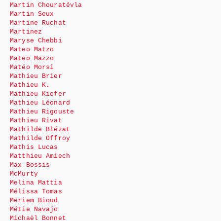
Martin Chouratévla
Martin Seux
Martine Ruchat
Martinez
Maryse Chebbi
Mateo Matzo
Mateo Mazzo
Matéo Morsi
Mathieu Brier
Mathieu K.
Mathieu Kiefer
Mathieu Léonard
Mathieu Rigouste
Mathieu Rivat
Mathilde Blézat
Mathilde Offroy
Mathis Lucas
Matthieu Amiech
Max Bossis
McMurty
Melina Mattia
Mélissa Tomas
Meriem Bioud
Métie Navajo
Michaël Bonnet